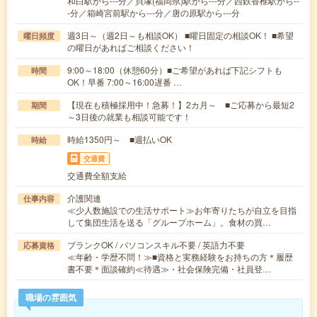
和白駅から---分／貝塚(福岡県)駅から---分／西鉄香椎駅から--
-分／箱崎宮前駅から---分／唐の原駅から---分
週3日～（週2日～も相談OK） ■曜日固定の相談OK！ ■希望
曜日頻度
の曜日があればご相談ください！
9:00～18:00（休憩60分）■ご希望があれば下記シフトも
時間
OK！早番 7:00～16:00遅番 …
【現在も積極採用中！急募！】2カ月～ ■ご応募から最短2
期間
～3日後の就業も相談可能です！
時給1350円～ ■週払いOK
時給
交通費
交通費全額支給
介護関連
仕事内容
≪少人数施設での生活サポート≫お年寄りたちが自立を目指
して集団生活を送る「グループホーム」。食材の買…
ブランクOK / パソコンスキル不要 / 英語力不要
応募資格
≪年齢・学歴不問！≫■資格と実務経験をお持ちの方＊履歴
書不要＊面談確約≪待遇≫・社会保険完備・社員登…
職場の雰囲気