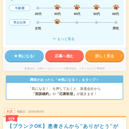
年齢層
20代
30代
40代
50代
60代
男女比率
女性
男性
もっと見る
気になる!
応募へ進む
詳しく見る
派遣会社
日研トータルソーシング株式会社 メディカルケア事業部
興味があったら「★気になる！」をタップ！
「気になる！」を押しておくと、派遣会社から
「面談確約」
や
「応募歓迎」
が届きます！
未読
掲載日
2026/08/05
NEW
【ブランクOK】患者さんから”ありがとう”が