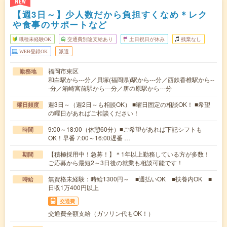
NEW
【週3日～】少人数だから負担すくなめ＊レク
や食事のサポートなど
職種未経験OK
交通費別途支給あり
土日祝日が休み
残業なし
WEB登録OK
派遣
福岡市東区
勤務地
和白駅から---分／貝塚(福岡県)駅から---分／西鉄香椎駅から--
-分／箱崎宮前駅から---分／唐の原駅から---分
週3日～（週2日～も相談OK） ■曜日固定の相談OK！ ■希望
曜日頻度
の曜日があればご相談ください！
9:00～18:00（休憩60分）■ご希望があれば下記シフトも
時間
OK！早番 7:00～16:00遅番 …
【積極採用中！急募！】＊1年以上勤務している方が多数！
期間
ご応募から最短2～3日後の就業も相談可能です！
無資格未経験：時給1300円～ ■週払いOK ■扶養内OK ■
時給
日収1万400円以上
交通費
交通費全額支給（ガソリン代もOK！）