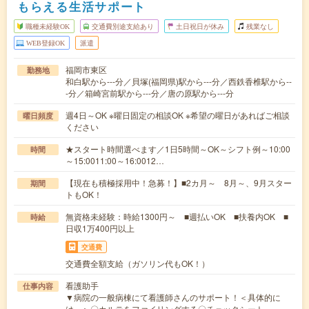
もらえる生活サポート
職種未経験OK
交通費別途支給あり
土日祝日が休み
残業なし
WEB登録OK
派遣
福岡市東区
勤務地
和白駅から---分／貝塚(福岡県)駅から---分／西鉄香椎駅から--
-分／箱崎宮前駅から---分／唐の原駅から---分
週4日～OK ※曜日固定の相談OK ※希望の曜日があればご相談
曜日頻度
ください
★スタート時間選べます／1日5時間～OK～シフト例～10:00
時間
～15:0011:00～16:0012…
【現在も積極採用中！急募！】■2カ月～ 8月～、9月スター
期間
トもOK！
無資格未経験：時給1300円～ ■週払いOK ■扶養内OK ■
時給
日収1万400円以上
交通費
交通費全額支給（ガソリン代もOK！）
看護助手
仕事内容
▼病院の一般病棟にて看護師さんのサポート！＜具体的に
は…＞〇カルテをファイリングする〇チェックシート…