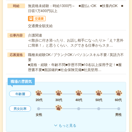
無資格未経験：時給1300円～ ■週払いOK ■扶養内OK ■
時給
日収1万400円以上
交通費
交通費全額支給
介護関連
仕事内容
≪散歩に付き添ったり、お話し相手になったり≫「え？意外
に簡単！」と思うくらい、スグできる仕事からスタ…
職種未経験OK / ブランクOK / パソコンスキル不要 / 英語力不
応募資格
要
■資格・経験・年齢不問■学歴不問■10名以上採用予定！■履
歴書不要■面談確約■社会保険完備■社員登用…
職場の雰囲気
年齢層
20代
30代
40代
50代
60代
男女比率
女性
男性
もっと見る