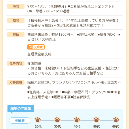
9:00～18:00（休憩60分）■ご希望があれば下記シフトも
時間
OK！早番 7:00～16:00遅番 …
【積極採用中！急募！】＊1年以上勤務している方が多数！
期間
ご応募から最短2～3日後の就業も相談可能です！
無資格未経験：時給1300円～ ■週払いOK ■扶養内OK ■
時給
日収1万400円以上
交通費
交通費全額支給
介護関連
仕事内容
＜無資格・未経験OK！お話相手などの生活支援＞ 施設にい
るおじいちゃん・おばあちゃんのお話し相手など…
職種未経験OK / ブランクOK / パソコンスキル不要 / 英語力不
応募資格
要
■無資格・未経験OK！■年齢・学歴不問！ブランクOK!■10名
以上採用予定！■履歴書不要■社会保険完…
職場の雰囲気
年齢層
20代
30代
40代
50代
60代