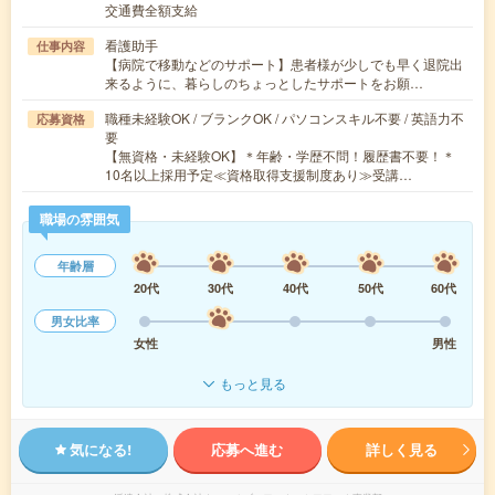
交通費全額支給
看護助手
仕事内容
【病院で移動などのサポート】患者様が少しでも早く退院出
来るように、暮らしのちょっとしたサポートをお願…
職種未経験OK / ブランクOK / パソコンスキル不要 / 英語力不
応募資格
要
【無資格・未経験OK】＊年齢・学歴不問！履歴書不要！＊
10名以上採用予定≪資格取得支援制度あり≫受講…
職場の雰囲気
年齢層
20代
30代
40代
50代
60代
男女比率
女性
男性
もっと見る
気になる!
応募へ進む
詳しく見る