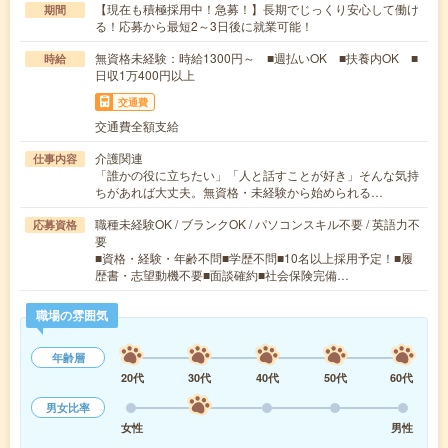
【現在も積極採用中！急募！】長期でじっくり安心して働け
期間
る！応募から最短2～3日後に就業可能！
無資格未経験：時給1300円～ ■週払いOK ■扶養内OK ■
時給
日収1万400円以上
交通費
交通費全額支給
介護関連
仕事内容
「誰かの役に立ちたい」「人と話すことが好き」そんな気持
ちがあれば大丈夫。無資格・未経験から始められる…
職種未経験OK / ブランクOK / パソコンスキル不要 / 英語力不
応募資格
要
■資格・経験・年齢不問■学歴不問■10名以上採用予定！■履
歴書・志望動機不要■面談確約■社会保険完備…
職場の雰囲気
年齢層
20代
30代
40代
50代
60代
男女比率
女性
男性