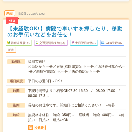
未読
掲載日
2026/08/03
NEW
【未経験OK!】病院で車いすを押したり、移動
のお手伝いなどをお任せ！
職種未経験OK
交通費別途支給あり
土日祝日が休み
WEB登録OK
派遣
福岡市東区
勤務地
和白駅から---分／貝塚(福岡県)駅から---分／西鉄香椎駅から--
-分／箱崎宮前駅から---分／唐の原駅から---分
平日のみ週3日～OK！
曜日頻度
下記時間帯よりご相談OK07:30-16:30 / 08:00-17:00 /
時間
08:30-17:3…
長期のお仕事です。開始日はご相談ください！ ※急募
期間
無資格未経験：時給1350円～ 経験者：時給1400円～ ※前
時給
払い・日払い・週払いOK
交通費