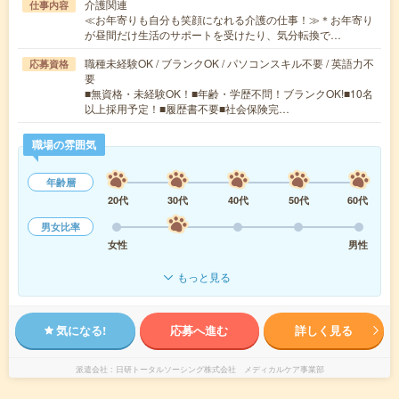
介護関連
仕事内容
≪お年寄りも自分も笑顔になれる介護の仕事！≫＊お年寄り
が昼間だけ生活のサポートを受けたり、気分転換で…
職種未経験OK / ブランクOK / パソコンスキル不要 / 英語力不
応募資格
要
■無資格・未経験OK！■年齢・学歴不問！ブランクOK!■10名
以上採用予定！■履歴書不要■社会保険完…
職場の雰囲気
年齢層
20代
30代
40代
50代
60代
男女比率
女性
男性
もっと見る
気になる!
応募へ進む
詳しく見る
派遣会社
日研トータルソーシング株式会社 メディカルケア事業部