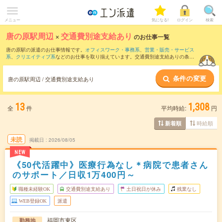
メニュー
気になる!
ログイン
検索
唐の原駅周辺
×
交通費別途支給あり
のお仕事一覧
唐の原駅の派遣のお仕事情報です。
オフィスワーク・事務系
、
営業・販売・サービス
系
、
クリエイティブ系
などのお仕事を取り揃えています。交通費別途支給ありの条件
の他に、
職種未経験OK
、
友だちと一緒の応募OK
、
週4日勤務
などのこだわり条件も取
り揃えています。
条件の変更
唐の原駅周辺 / 交通費別途支給あり
13
1,308
全
件
平均時給:
円
時給順
新着順
未読
掲載日
2026/08/05
NEW
《50代活躍中》医療行為なし＊病院で患者さん
のサポート／日収1万400円～
職種未経験OK
交通費別途支給あり
土日祝日が休み
残業なし
WEB登録OK
派遣
福岡市東区
勤務地