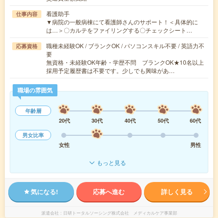
看護助手
仕事内容
▼病院の一般病棟にて看護師さんのサポート！＜具体的に
は…＞〇カルテをファイリングする〇チェックシート…
職種未経験OK / ブランクOK / パソコンスキル不要 / 英語力不
応募資格
要
無資格・未経験OK年齢・学歴不問 ブランクOK★10名以上
採用予定履歴書は不要です。少しでも興味があ…
職場の雰囲気
年齢層
20代
30代
40代
50代
60代
男女比率
女性
男性
もっと見る
気になる!
応募へ進む
詳しく見る
派遣会社
日研トータルソーシング株式会社 メディカルケア事業部