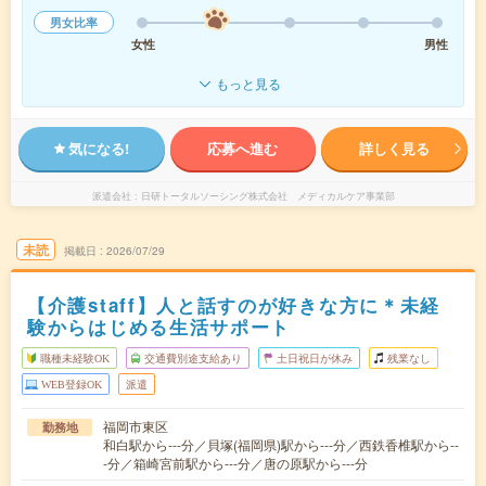
男女比率
女性
男性
もっと見る
気になる!
応募へ進む
詳しく見る
派遣会社
日研トータルソーシング株式会社 メディカルケア事業部
未読
掲載日
2026/07/29
【介護staff】人と話すのが好きな方に＊未経
験からはじめる生活サポート
職種未経験OK
交通費別途支給あり
土日祝日が休み
残業なし
WEB登録OK
派遣
福岡市東区
勤務地
和白駅から---分／貝塚(福岡県)駅から---分／西鉄香椎駅から--
-分／箱崎宮前駅から---分／唐の原駅から---分