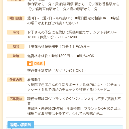
和白駅から---分／貝塚(福岡県)駅から---分／西鉄香椎駅から--
-分／箱崎宮前駅から---分／唐の原駅から---分
週3日～（週2日～も相談OK） ■曜日固定の相談OK！ ■希望
曜日頻度
の曜日があればご相談ください！
お子さんの予定にも柔軟に調整可能です。シフト例9:00～
時間
18:00（休憩60分）7:00～16:00…
【現在も積極採用中！急募！】■2カ月～
期間
無資格未経験：時給1300円～ ■週払いOK
時給
交通費
交通費全額支給（ガソリン代もOK！）
看護助手
仕事内容
＼病院で患者さんの生活サポート／具体的には・・〇チェッ
クシートを見て備品のチェックや補充する〇ベッド…
職種未経験OK / ブランクOK / パソコンスキル不要 / 英語力不
応募資格
要
無資格・未経験OK年齢・学歴不問 ブランクOK★10名以上
採用予定履歴書は不要です。少しでも興味があ…
職場の雰囲気