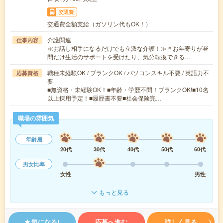
交通費
交通費全額支給（ガソリン代もOK！）
介護関連
仕事内容
≪お話し相手になるだけでも立派な介護！≫＊お年寄りが昼
間だけ生活のサポートを受けたり、気分転換できる…
職種未経験OK / ブランクOK / パソコンスキル不要 / 英語力不
応募資格
要
■無資格・未経験OK！■年齢・学歴不問！ブランクOK!■10名
以上採用予定！■履歴書不要■社会保険完…
職場の雰囲気
年齢層
20代
30代
40代
50代
60代
男女比率
女性
男性
もっと見る
気になる!
応募へ進む
詳しく見る