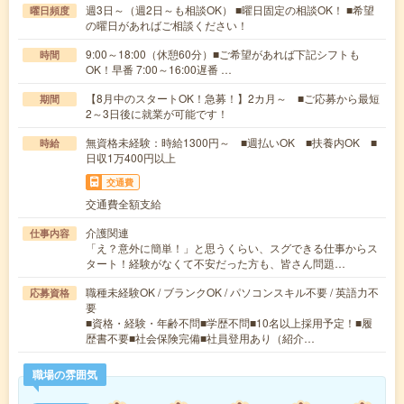
週3日～（週2日～も相談OK） ■曜日固定の相談OK！ ■希望
曜日頻度
の曜日があればご相談ください！
9:00～18:00（休憩60分）■ご希望があれば下記シフトも
時間
OK！早番 7:00～16:00遅番 …
【8月中のスタートOK！急募！】2カ月～ ■ご応募から最短
期間
2～3日後に就業が可能です！
無資格未経験：時給1300円～ ■週払いOK ■扶養内OK ■
時給
日収1万400円以上
交通費
交通費全額支給
介護関連
仕事内容
「え？意外に簡単！」と思うくらい、スグできる仕事からス
タート！経験がなくて不安だった方も、皆さん問題…
職種未経験OK / ブランクOK / パソコンスキル不要 / 英語力不
応募資格
要
■資格・経験・年齢不問■学歴不問■10名以上採用予定！■履
歴書不要■社会保険完備■社員登用あり（紹介…
職場の雰囲気