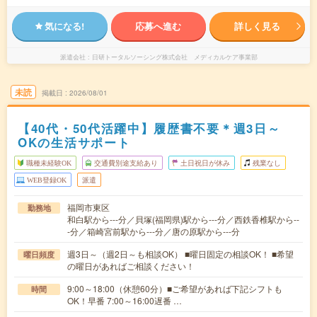
気になる!
応募へ進む
詳しく見る
派遣会社
日研トータルソーシング株式会社 メディカルケア事業部
未読
掲載日
2026/08/01
【40代・50代活躍中】履歴書不要＊週3日～
OKの生活サポート
職種未経験OK
交通費別途支給あり
土日祝日が休み
残業なし
WEB登録OK
派遣
福岡市東区
勤務地
和白駅から---分／貝塚(福岡県)駅から---分／西鉄香椎駅から--
-分／箱崎宮前駅から---分／唐の原駅から---分
週3日～（週2日～も相談OK） ■曜日固定の相談OK！ ■希望
曜日頻度
の曜日があればご相談ください！
9:00～18:00（休憩60分）■ご希望があれば下記シフトも
時間
OK！早番 7:00～16:00遅番 …