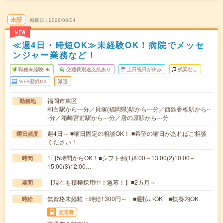
未読
掲載日
2026/08/04
NEW
≪週4日・時短OK≫未経験OK！病院でメッセ
ンジャー業務など！
職種未経験OK
交通費別途支給あり
土日祝日が休み
残業なし
WEB登録OK
派遣
福岡市東区
勤務地
和白駅から---分／貝塚(福岡県)駅から---分／西鉄香椎駅から--
-分／箱崎宮前駅から---分／唐の原駅から---分
週4日～ ■曜日固定の相談OK！ ■希望の曜日があればご相談
曜日頻度
ください！
1日5時間からOK！■シフト例(1)8:00～13:00(2)10:00～
時間
15:00(3)12:00…
【現在も積極採用中！急募！】■2カ月～
期間
無資格未経験：時給1300円～ ■週払いOK ■扶養内OK
時給
交通費