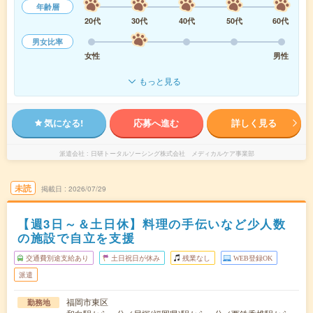
年齢層
20代
30代
40代
50代
60代
男女比率
女性
男性
もっと見る
気になる!
応募へ進む
詳しく見る
派遣会社
日研トータルソーシング株式会社 メディカルケア事業部
未読
掲載日
2026/07/29
【週3日～＆土日休】料理の手伝いなど少人数
の施設で自立を支援
交通費別途支給あり
土日祝日が休み
残業なし
WEB登録OK
派遣
福岡市東区
勤務地