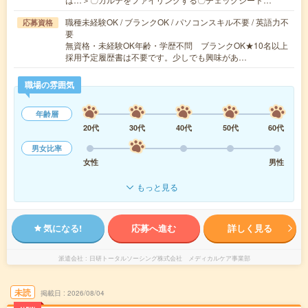
職種未経験OK / ブランクOK / パソコンスキル不要 / 英語力不
応募資格
要
無資格・未経験OK年齢・学歴不問 ブランクOK★10名以上
採用予定履歴書は不要です。少しでも興味があ…
職場の雰囲気
年齢層
20代
30代
40代
50代
60代
男女比率
女性
男性
もっと見る
気になる!
応募へ進む
詳しく見る
派遣会社
日研トータルソーシング株式会社 メディカルケア事業部
未読
掲載日
2026/08/04