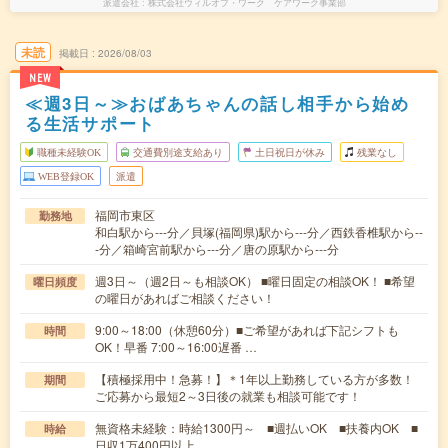
派遣会社
株式会社ウィルオブ・ワーク ケアワーク事業部
未読
掲載日
2026/08/03
NEW
≪週3日～≫おばあちゃんの話し相手から始め
る生活サポート
職種未経験OK
交通費別途支給あり
土日祝日が休み
残業なし
WEB登録OK
派遣
福岡市東区
勤務地
和白駅から---分／貝塚(福岡県)駅から---分／西鉄香椎駅から--
-分／箱崎宮前駅から---分／唐の原駅から---分
週3日～（週2日～も相談OK） ■曜日固定の相談OK！ ■希望
曜日頻度
の曜日があればご相談ください！
9:00～18:00（休憩60分）■ご希望があれば下記シフトも
時間
OK！早番 7:00～16:00遅番 …
【積極採用中！急募！】＊1年以上勤務している方が多数！
期間
ご応募から最短2～3日後の就業も相談可能です！
無資格未経験：時給1300円～ ■週払いOK ■扶養内OK ■
時給
日収1万400円以上