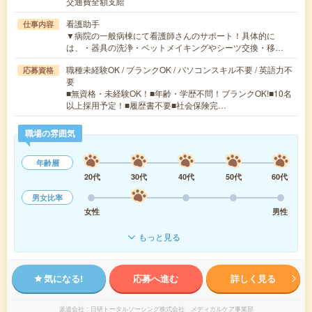
交通費全額支給
看護助手
仕事内容
▼病院の一般病棟にて看護師さんのサポート！具体的に
は、・器具の洗浄・ベットメイキングやシーツ交換・移…
職種未経験OK / ブランクOK / パソコンスキル不要 / 英語力不
応募資格
要
■無資格・未経験OK！■年齢・学歴不問！ブランクOK!■10名
以上採用予定！■履歴書不要■社会保険完…
職場の雰囲気
年齢層
20代
30代
40代
50代
60代
男女比率
女性
男性
もっと見る
気になる!
応募へ進む
詳しく見る
派遣会社
日研トータルソーシング株式会社 メディカルケア事業部