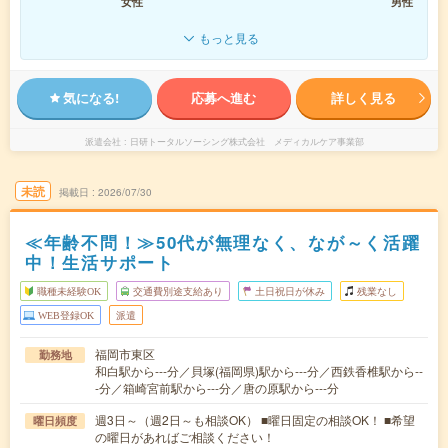
女性
男性
もっと見る
気になる!
応募へ進む
詳しく見る
派遣会社
日研トータルソーシング株式会社 メディカルケア事業部
未読
掲載日
2026/07/30
≪年齢不問！≫50代が無理なく、なが～く活躍
中！生活サポート
職種未経験OK
交通費別途支給あり
土日祝日が休み
残業なし
WEB登録OK
派遣
福岡市東区
勤務地
和白駅から---分／貝塚(福岡県)駅から---分／西鉄香椎駅から--
-分／箱崎宮前駅から---分／唐の原駅から---分
週3日～（週2日～も相談OK） ■曜日固定の相談OK！ ■希望
曜日頻度
の曜日があればご相談ください！