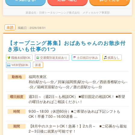
派遣会社
日研トータルソーシング株式会社 メディカルケア事業部
未読
掲載日
2026/08/01
【オープニング募集】おばあちゃんのお散歩付
き添いも仕事の1つ
職種未経験OK
交通費別途支給あり
土日祝日が休み
残業なし
WEB登録OK
派遣
福岡市東区
勤務地
和白駅から---分／貝塚(福岡県)駅から---分／西鉄香椎駅から--
-分／箱崎宮前駅から---分／唐の原駅から---分
週3日～（週2日～も相談OK） ■曜日固定の相談OK！ ■希望
曜日頻度
の曜日があればご相談ください！
9:00～18:00（休憩60分）■ご希望があれば下記シフトも
時間
OK！早番 7:00～16:00遅番 …
【8月中のスタートOK！急募！】2カ月～ ■ご応募から最短
期間
2～3日後に就業が可能です！