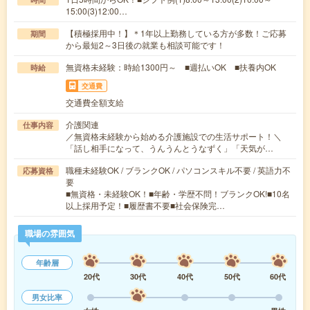
15:00(3)12:00…
【積極採用中！】＊1年以上勤務している方が多数！ご応募
期間
から最短2～3日後の就業も相談可能です！
無資格未経験：時給1300円～ ■週払いOK ■扶養内OK
時給
交通費
交通費全額支給
介護関連
仕事内容
／無資格未経験から始める介護施設での生活サポート！＼
「話し相手になって、うんうんとうなずく」「天気が…
職種未経験OK / ブランクOK / パソコンスキル不要 / 英語力不
応募資格
要
■無資格・未経験OK！■年齢・学歴不問！ブランクOK!■10名
以上採用予定！■履歴書不要■社会保険完…
職場の雰囲気
年齢層
20代
30代
40代
50代
60代
男女比率