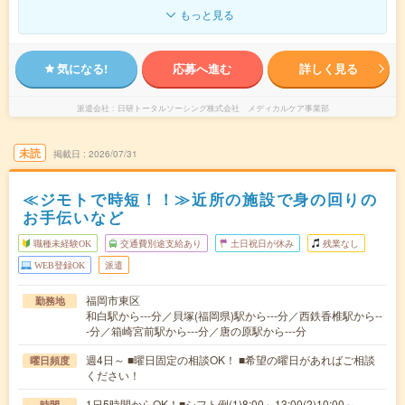
もっと見る
気になる!
応募へ進む
詳しく見る
派遣会社
日研トータルソーシング株式会社 メディカルケア事業部
未読
掲載日
2026/07/31
≪ジモトで時短！！≫近所の施設で身の回りの
お手伝いなど
職種未経験OK
交通費別途支給あり
土日祝日が休み
残業なし
WEB登録OK
派遣
福岡市東区
勤務地
和白駅から---分／貝塚(福岡県)駅から---分／西鉄香椎駅から--
-分／箱崎宮前駅から---分／唐の原駅から---分
週4日～ ■曜日固定の相談OK！ ■希望の曜日があればご相談
曜日頻度
ください！
1日5時間からOK！■シフト例(1)8:00～13:00(2)10:00～
時間