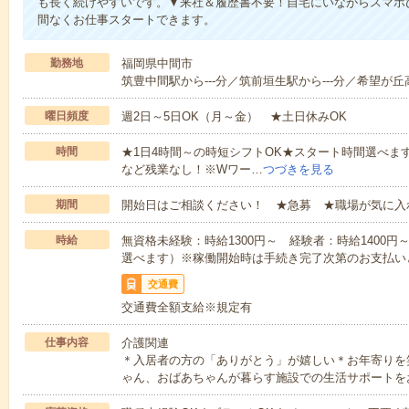
も長く続けやすいです。▼来社＆履歴書不要！自宅にいながらスマホ
間なくお仕事スタートできます。
勤務地
福岡県中間市
筑豊中間駅から---分／筑前垣生駅から---分／希望が丘高
曜日頻度
週2日～5日OK（月～金） ★土日休みOK
時間
★1日4時間～の時短シフトOK★スタート時間選べます！7:00～1
など残業なし！※Wワー…
つづきを見る
期間
開始日はご相談ください！ ★急募 ★職場が気に入
時給
無資格未経験：時給1300円～ 経験者：時給1400
選べます）※稼働開始時は手続き完了次第のお支払い
交通費
交通費全額支給※規定有
仕事内容
介護関連
＊入居者の方の「ありがとう」が嬉しい＊お年寄りを
ゃん、おばあちゃんが暮らす施設での生活サポートを