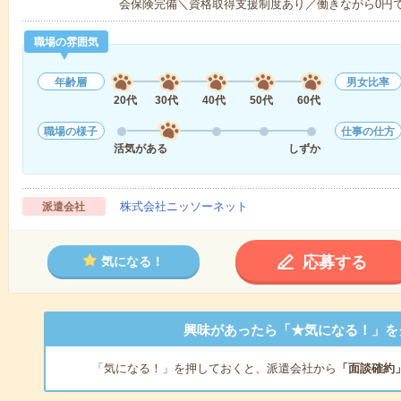
会保険完備＼資格取得支援制度あり／働きながら0円
職場の雰囲気
年齢層
男女比率
20代
30代
40代
50代
60代
職場の様子
仕事の仕方
活気がある
しずか
株式会社ニッソーネット
派遣会社
応募する
気になる！
興味があったら「★気になる！」を
「気になる！」を押しておくと、派遣会社から
「面談確約