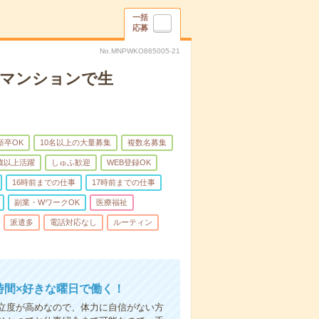
一括
応募
No.MNPWKO865005-21
者マンションで生
新卒OK
10名以上の大量募集
複数名募集
0歳以上活躍
しゅふ歓迎
WEB登録OK
16時前までの仕事
17時前までの仕事
副業・WワークOK
医療福祉
派遣多
電話対応なし
ルーティン
時間×好きな曜日で働く！
立度が高めなので、体力に自信がない方