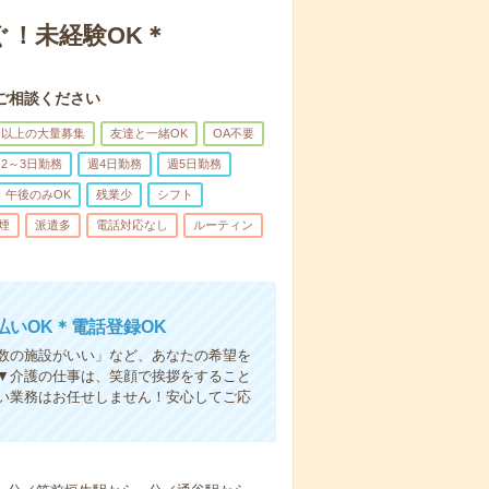
ぐ！未経験OK＊
ご相談ください
名以上の大量募集
友達と一緒OK
OA不要
2～3日勤務
週4日勤務
週5日勤務
午後のみOK
残業少
シフト
煙
派遣多
電話対応なし
ルーティン
いOK＊電話登録OK
人数の施設がいい」など、あなたの希望を
▼介護の仕事は、笑顔で挨拶をすること
い業務はお任せしません！安心してご応