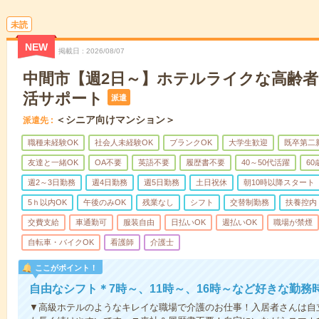
未読
NEW
掲載日
2026/08/07
中間市【週2日～】ホテルライクな高齢
活サポート
派遣
＜シニア向けマンション＞
派遣先
職種未経験OK
社会人未経験OK
ブランクOK
大学生歓迎
既卒第二
友達と一緒OK
OA不要
英語不要
履歴書不要
40～50代活躍
6
週2～3日勤務
週4日勤務
週5日勤務
土日祝休
朝10時以降スタート
5ｈ以内OK
午後のみOK
残業なし
シフト
交替制勤務
扶養控内
交費支給
車通勤可
服装自由
日払いOK
週払いOK
職場が禁煙
自転車・バイクOK
看護師
介護士
ここがポイント！
自由なシフト＊7時～、11時～、16時～など好きな勤務
▼高級ホテルのようなキレイな職場で介護のお仕事！入居者さんは自