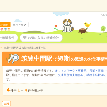
ヘル
沖縄版
エリア変更
た希望条件
お気に入りの派遣会社
筑豊中間駅周辺 短期の派遣の仕事一覧
筑豊中間駅
短期
で
の派遣のお仕事情
筑豊中間駅の派遣のお仕事情報です。
オフィスワーク・事務系
、
営業・販売・
取り揃えています。短期の条件の他に、
交通費別途支給あり
、
職種未経験OK
す。
4
1
4
件中
～
件を表示中
未読