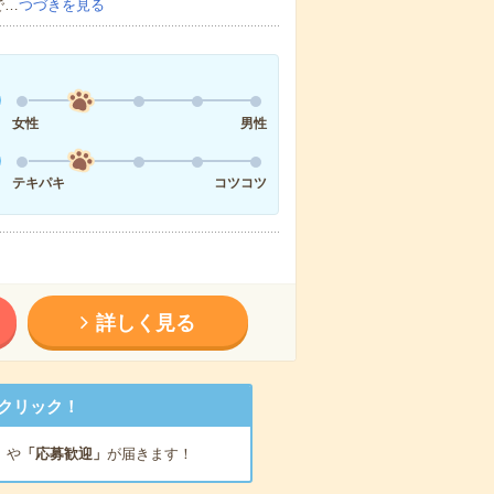
で…
つづきを見る
女性
男性
テキパキ
コツコツ
詳しく見る
クリック！
」
や
「応募歓迎」
が届きます！