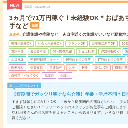
NEW
掲載日
2026/08/08
3ヵ月で71万円稼ぐ！未経験OK＊おば
手など
派遣
介護施設や病院など ★自宅近くの施設がいいなど勤務地
派遣先
職種未経験OK
社会人未経験OK
ブランクOK
既卒第二新卒OK
10
英語不要
履歴書不要
40～50代活躍
しゅふ歓迎
WEB登録OK
週
土日祝休
朝10時以降スタート
16時前までの仕事
17時前までの仕事
医療福祉
交費支給
車通勤可
大手
制服
日払いOK
職場が禁
自転車・バイクOK
看護師
介護士
ここがポイント！
【短期間でガッツリ稼ぐなら介護】年齢・学歴不問＊日払
▼まずは試しに2カ月～OK！「家から徒歩圏内の施設がいい」「少
ご相談ください！ニッソーネットのスタッフがお仕事をご紹介します
や利用者さんのお名前を覚えるところから始まります。いきなり難し
募ください。