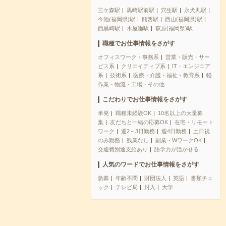
三ケ森駅
黒崎駅前駅
穴生駅
永犬丸駅
今池(福岡県)駅
熊西駅
西山(福岡県)駅
西黒崎駅
木屋瀬駅
萩原(福岡県)駅
職種でお仕事情報をさがす
オフィスワーク・事務系
営業・販売・サー
ビス系
クリエイティブ系
IT・エンジニア
系
技術系
医療・介護・福祉・教育系
軽
作業・物流・工場・その他
こだわりでお仕事情報をさがす
単発
職種未経験OK
10名以上の大量募
集
友だちと一緒の応募OK
在宅・リモート
ワーク
週2～3日勤務
週4日勤務
土日祝
のみ勤務
残業なし
副業・WワークOK
交通費別途支給あり
語学力が活かせる
人気のワードでお仕事情報をさがす
急募
年齢不問
財団法人
英語
書類チェ
ック
テレビ局
封入
大学