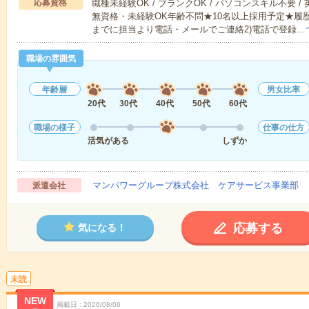
応募資格
職種未経験OK / ブランクOK / パソコンスキル不要 /
無資格・未経験OK年齢不問★10名以上採用予定★履
までに担当より電話・メールでご連絡2)電話で登録…
職場の雰囲気
年齢層
男女比率
20代
30代
40代
50代
60代
職場の様子
仕事の仕方
活気がある
しずか
マンパワーグループ株式会社 ケアサービス事業部 
派遣会社
応募する
気になる！
未読
NEW
掲載日
2026/08/06