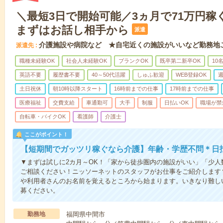
＼最短3日で開始可能／3ヵ月で71万円稼
まずはお話し相手から
派遣
介護施設や病院など ★自宅近くの施設がいいなど勤務地
派遣先
職種未経験OK
社会人未経験OK
ブランクOK
既卒第二新卒OK
10
英語不要
履歴書不要
40～50代活躍
しゅふ歓迎
WEB登録OK
週
土日祝休
朝10時以降スタート
16時前までの仕事
17時前までの仕事
医療福祉
交費支給
車通勤可
大手
制服
日払いOK
職場が禁
自転車・バイクOK
看護師
介護士
ここがポイント！
【短期間でガッツリ稼ぐなら介護】年齢・学歴不問＊日払
▼まずは試しに2カ月～OK！「家から徒歩圏内の施設がいい」「少
ご相談ください！ニッソーネットのスタッフがお仕事をご紹介します
や利用者さんのお名前を覚えるところから始まります。いきなり難し
募ください。
勤務地
福岡県中間市