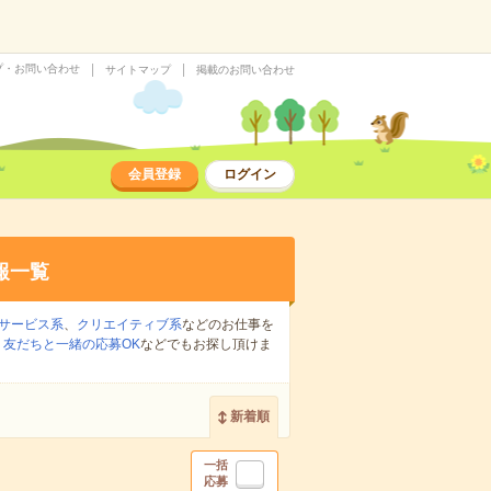
プ・お問い合わせ
サイトマップ
掲載のお問い合わせ
会員登録
ログイン
報一覧
サービス系
、
クリエイティブ系
などのお仕事を
、
友だちと一緒の応募OK
などでもお探し頂けま
新着順
一括
応募