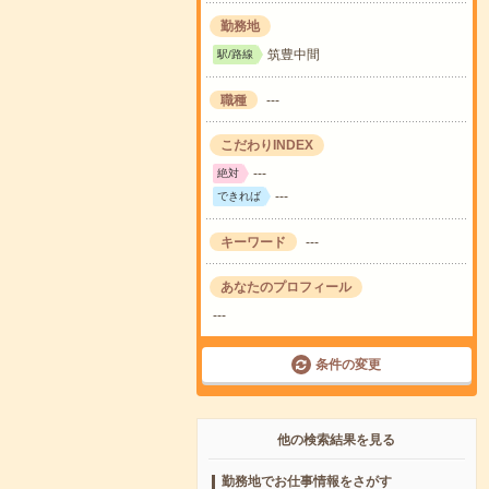
勤務地
筑豊中間
駅/路線
職種
---
こだわりINDEX
---
絶対
---
できれば
キーワード
---
あなたのプロフィール
---
条件の変更
他の検索結果を見る
勤務地でお仕事情報をさがす