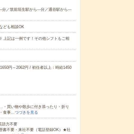
-分／筑前垣生駅から---分／通谷駅から---
なども相談OK
～09:00※ 上記は一例です！その他シフトもご相
650円～2062円 / 初任者以上：時給1450
…・買い物や散歩に付き添ったり・折り
・食事…
つづきを見る
 英語力不要
歴書不要・来社不要（電話登録OK）★社