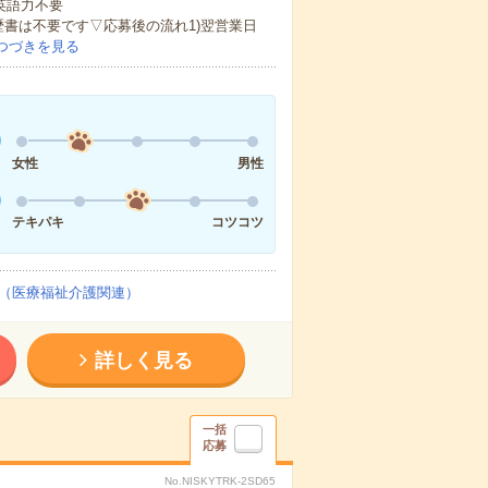
 英語力不要
歴書は不要です▽応募後の流れ1)翌営業日
つづきを見る
女性
男性
テキパキ
コツコツ
（医療福祉介護関連）
詳しく見る
一括
応募
No.NISKYTRK-2SD65