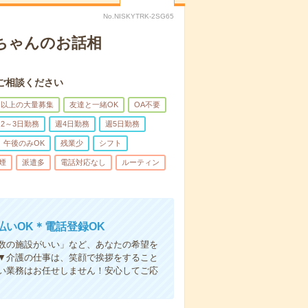
No.NISKYTRK-2SG65
あちゃんのお話相
ご相談ください
名以上の大量募集
友達と一緒OK
OA不要
2～3日勤務
週4日勤務
週5日勤務
午後のみOK
残業少
シフト
煙
派遣多
電話対応なし
ルーティン
いOK＊電話登録OK
人数の施設がいい」など、あなたの希望を
▼介護の仕事は、笑顔で挨拶をすること
い業務はお任せしません！安心してご応