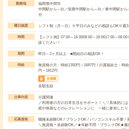
勤務地
福岡県中間市
中間駅から---分／筑豊中間駅から---分／東中間駅から--
分
曜日頻度
シフト制（月～日）※平日のみなどの相談もOK※週3
時間
【シフト例】07:00～16:0009:00～18:0017:00
談ください！
期間
即日～2ヶ月以上 ■開始日の相談OK！
時給
無資格の方：時給1350円～1687円 / 介護福祉士：時給1
円～1812円
交通費
全額支給
仕事内容
介護関連
／利用者の方の日常生活をサポート！＼▽具体的には
紙や体操などのレクレーションに 一緒に参加したり
応募資格
職種未経験OK / ブランクOK / パソコンスキル不要 /
＼無資格＊未経験OK／★年齢不問・ブランクOK★履