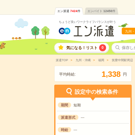
エン派遣
7424
件
エンバイト
12450
件
ちょうど良いワークライフバランスが叶う
九州・
気になる！リスト
0
保存し
派遣TOP
九州・沖縄
福岡
筑豊中間駅周辺
,
1
3
3
8
平均時給:
円
設定中の検索条件
期間
短期
派遣形式
---
時給
---