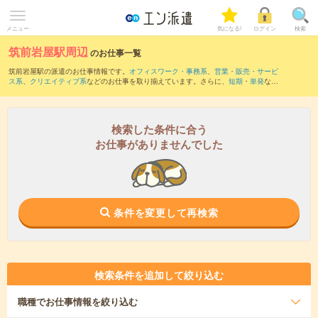
メニュー
気になる!
ログイン
検索
筑前岩屋駅周辺
のお仕事一覧
筑前岩屋駅の派遣のお仕事情報です。
オフィスワーク・事務系
、
営業・販売・サービ
ス系
、
クリエイティブ系
などのお仕事を取り揃えています。さらに、
短期
・
単発
など
の期間や、
職種未経験OK
などのこだわり条件で絞り込んでいただけます。
また、
筑後大石駅
・
光岡駅
・
うきは駅
・
日田駅
・
夜明駅
など近隣駅のお仕事もご確認
いただけます。
検索した条件に合う
お仕事がありませんでした
条件を変更して再検索
検索条件を追加して絞り込む
職種
でお仕事情報を絞り込む