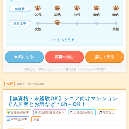
年齢層
20代
30代
40代
50代
60代
男女比率
女性
男性
もっと見る
気になる!
応募へ進む
詳しく見る
派遣会社
日研トータルソーシング株式会社 メディカルケア事業部
未読
掲載日
2026/07/30
【無資格・未経験OK】シニア向けマンション
で入居者とお話など＊5h～OK！
職種未経験OK
交通費別途支給あり
土日祝日が休み
残業なし
WEB登録OK
派遣