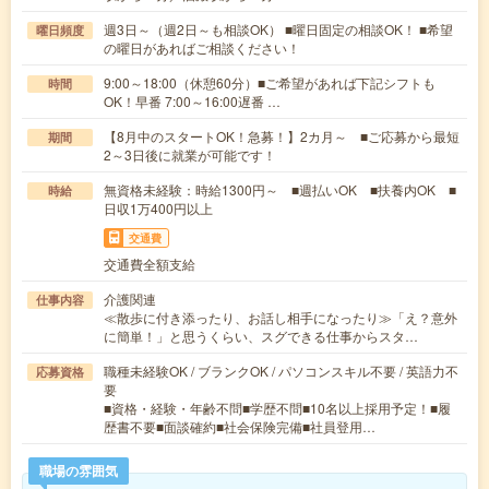
週3日～（週2日～も相談OK） ■曜日固定の相談OK！ ■希望
曜日頻度
の曜日があればご相談ください！
9:00～18:00（休憩60分）■ご希望があれば下記シフトも
時間
OK！早番 7:00～16:00遅番 …
【8月中のスタートOK！急募！】2カ月～ ■ご応募から最短
期間
2～3日後に就業が可能です！
無資格未経験：時給1300円～ ■週払いOK ■扶養内OK ■
時給
日収1万400円以上
交通費
交通費全額支給
介護関連
仕事内容
≪散歩に付き添ったり、お話し相手になったり≫「え？意外
に簡単！」と思うくらい、スグできる仕事からスタ…
職種未経験OK / ブランクOK / パソコンスキル不要 / 英語力不
応募資格
要
■資格・経験・年齢不問■学歴不問■10名以上採用予定！■履
歴書不要■面談確約■社会保険完備■社員登用…
職場の雰囲気