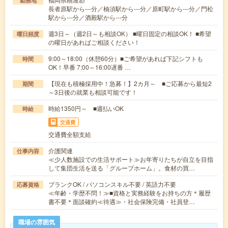
勤務地
長者原駅から---分／柚須駅から---分／原町駅から---分／門松
駅から---分／酒殿駅から---分
週3日～（週2日～も相談OK） ■曜日固定の相談OK！ ■希望
曜日頻度
の曜日があればご相談ください！
9:00～18:00（休憩60分）■ご希望があれば下記シフトも
時間
OK！早番 7:00～16:00遅番 …
【現在も積極採用中！急募！】2カ月～ ■ご応募から最短2
期間
～3日後の就業も相談可能です！
時給1350円～ ■週払いOK
時給
交通費
交通費全額支給
介護関連
仕事内容
≪少人数施設での生活サポート≫お年寄りたちが自立を目指
して集団生活を送る「グループホーム」。食材の買…
ブランクOK / パソコンスキル不要 / 英語力不要
応募資格
≪年齢・学歴不問！≫■資格と実務経験をお持ちの方＊履歴
書不要＊面談確約≪待遇≫・社会保険完備・社員登…
職場の雰囲気