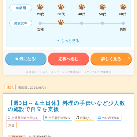
年齢層
20代
30代
40代
50代
60代
男女比率
女性
男性
もっと見る
気になる!
応募へ進む
詳しく見る
派遣会社
日研トータルソーシング株式会社 メディカルケア事業部
未読
掲載日
2026/08/01
【週3日～＆土日休】料理の手伝いなど少人数
の施設で自立を支援
交通費別途支給あり
土日祝日が休み
残業なし
WEB登録OK
派遣
福岡県糟屋郡