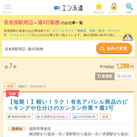
メニュー
気になる!
ログイン
検索
長者原駅周辺
×
週4日勤務
のお仕事一覧
長者原駅の派遣のお仕事情報です。
オフィスワーク・事務系
、
営業・販売・サービス
系
、
クリエイティブ系
などのお仕事を取り揃えています。週4日勤務の条件の他に、
交
通費別途支給あり
、
職種未経験OK
、
友だちと一緒の応募OK
などのこだわり条件も取
り揃えています。
条件の変更
長者原駅周辺 / 週4日勤務
7
1,288
全
件
平均時給:
円
時給順
新着順
未読
掲載日
2026/08/07
NEW
【短期！】軽い！ラク！有名アパレル商品のピ
ッキングや仕分けのカンタン作業＊週3可
職種未経験OK
交通費別途支給あり
WEB登録OK
派遣
福岡市博多区
勤務地
柚須駅から徒歩---分／原町駅から徒歩---分／伊賀駅から徒歩-