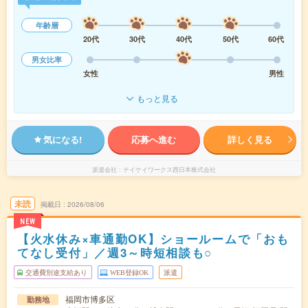
年齢層
20代
30代
40代
50代
60代
男女比率
女性
男性
もっと見る
気になる!
応募へ進む
詳しく見る
派遣会社
テイケイワークス西日本株式会社
未読
掲載日
2026/08/06
NEW
【火水休み×車通勤OK】ショールームで「おも
てなし受付」／週3～時短相談も○
交通費別途支給あり
WEB登録OK
派遣
福岡市博多区
勤務地