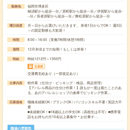
福岡市博多区
勤務地
柚須駅から徒歩---分／原町駅から徒歩---分／伊賀駅から徒歩-
--分／長者原駅から徒歩---分／舞松原駅から徒歩---分
月～日からお選びいただきます。 単発1日からでOK！ 週3日
曜日頻度
～の固定勤務も大歓迎！
8:00～16:00（実働7時間/休憩1時間）
時間
12月末頃までの短期！もしくは単発！
期間
時給1212円～1350円
時給
交通費
交通費支給あり（一部規定あり）
軽作業（仕分け・ピッキング・検品、商品管理）
仕事内容
【アパレル商品の仕分け作業！】誰もが一度は着たことのあ
る、あのアパレルショップの倉庫でピッキング作業…
職種未経験OK / ブランクOK / パソコンスキル不要 / 英語力不
応募資格
要
■未経験OK！■18歳以上の学生OK（高校生は不可）■携帯電
話をお持ちの方10名以上募集中＊お仕事チ…
職場の雰囲気