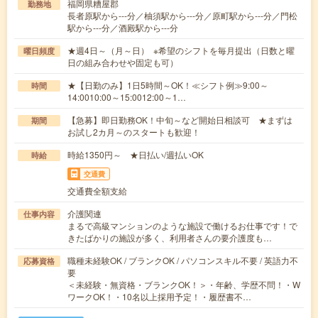
福岡県糟屋郡
勤務地
長者原駅から---分／柚須駅から---分／原町駅から---分／門松
駅から---分／酒殿駅から---分
★週4日～（月～日） ※希望のシフトを毎月提出（日数と曜
曜日頻度
日の組み合わせや固定も可）
★【日勤のみ】1日5時間～OK！≪シフト例≫9:00～
時間
14:0010:00～15:0012:00～1…
【急募】即日勤務OK！中旬～など開始日相談可 ★まずは
期間
お試し2カ月～のスタートも歓迎！
時給1350円～ ★日払い/週払いOK
時給
交通費
交通費全額支給
介護関連
仕事内容
まるで高級マンションのような施設で働けるお仕事です！で
きたばかりの施設が多く、利用者さんの要介護度も…
職種未経験OK / ブランクOK / パソコンスキル不要 / 英語力不
応募資格
要
＜未経験・無資格・ブランクOK！＞・年齢、学歴不問！・W
ワークOK！・10名以上採用予定！・履歴書不…