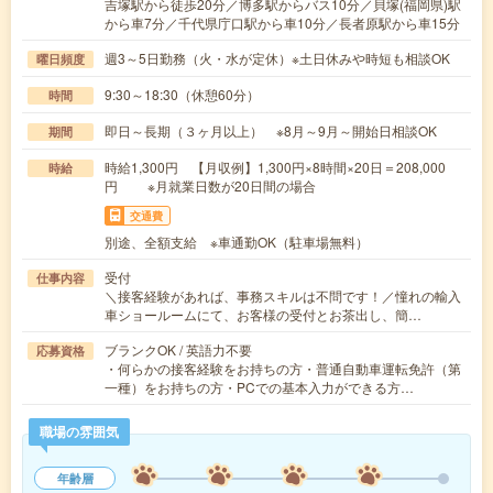
吉塚駅から徒歩20分／博多駅からバス10分／貝塚(福岡県)駅
から車7分／千代県庁口駅から車10分／長者原駅から車15分
週3～5日勤務（火・水が定休）※土日休みや時短も相談OK
曜日頻度
9:30～18:30（休憩60分）
時間
即日～長期（３ヶ月以上） ※8月～9月～開始日相談OK
期間
時給1,300円 【月収例】1,300円×8時間×20日＝208,000
時給
円 ※月就業日数が20日間の場合
交通費
別途、全額支給 ※車通勤OK（駐車場無料）
受付
仕事内容
＼接客経験があれば、事務スキルは不問です！／憧れの輸入
車ショールームにて、お客様の受付とお茶出し、簡…
ブランクOK / 英語力不要
応募資格
・何らかの接客経験をお持ちの方・普通自動車運転免許（第
一種）をお持ちの方・PCでの基本入力ができる方…
職場の雰囲気
年齢層