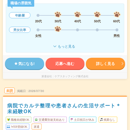
職場の雰囲気
年齢層
20代
30代
40代
50代
60代
男女比率
女性
男性
もっと見る
気になる!
応募へ進む
詳しく見る
派遣会社
ケアスタッフィング株式会社
未読
掲載日
2026/07/30
病院でカルテ整理や患者さんの生活サポート＊
未経験OK
職種未経験OK
交通費別途支給あり
土日祝日が休み
残業なし
WEB登録OK
派遣