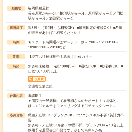
福岡県糟屋郡
勤務地
長者原駅から---分／柚須駅から---分／原町駅から---分／門松
駅から---分／酒殿駅から---分
週3日～（週2日～も相談OK） ■曜日固定の相談OK！ ■希望
曜日頻度
の曜日があればご相談ください！
★スタート時間選べます～シフト例～7:00～16:009:00～
時間
18:0011:00～20:00など…
【現在も積極採用中！急募！】■2カ月～
期間
無資格未経験：時給1300円～ ■週払いOK ■扶養内OK ■
時給
日収1万400円以上
交通費
交通費全額支給
看護助手
仕事内容
▼病院の一般病棟にて看護師さんのサポート！＜具体的に
は…＞〇カルテをファイリングする〇チェックシート…
職種未経験OK / ブランクOK / パソコンスキル不要 / 英語力不
応募資格
要
無資格・未経験OK年齢・学歴不問 ブランクOK★10名以上
採用予定履歴書は不要です。少しでも興味があ…