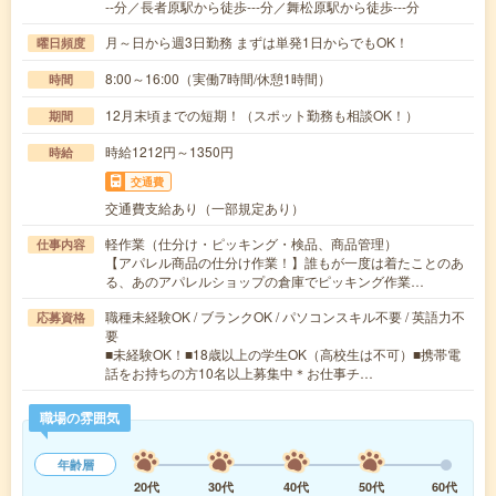
--分／長者原駅から徒歩---分／舞松原駅から徒歩---分
月～日から週3日勤務 まずは単発1日からでもOK！
曜日頻度
8:00～16:00（実働7時間/休憩1時間）
時間
12月末頃までの短期！（スポット勤務も相談OK！）
期間
時給1212円～1350円
時給
交通費
交通費支給あり（一部規定あり）
軽作業（仕分け・ピッキング・検品、商品管理）
仕事内容
【アパレル商品の仕分け作業！】誰もが一度は着たことのあ
る、あのアパレルショップの倉庫でピッキング作業…
職種未経験OK / ブランクOK / パソコンスキル不要 / 英語力不
応募資格
要
■未経験OK！■18歳以上の学生OK（高校生は不可）■携帯電
話をお持ちの方10名以上募集中＊お仕事チ…
職場の雰囲気
年齢層
20代
30代
40代
50代
60代