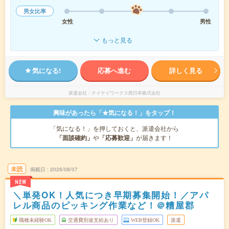
男女比率
女性
男性
もっと見る
気になる!
応募へ進む
詳しく見る
派遣会社
テイケイワークス西日本株式会社
興味があったら「★気になる！」をタップ！
「気になる！」を押しておくと、派遣会社から
「面談確約」
や
「応募歓迎」
が届きます！
未読
掲載日
2026/08/07
NEW
＼単発OK！人気につき早期募集開始！／アパ
レル商品のピッキング作業など！＠糟屋郡
職種未経験OK
交通費別途支給あり
WEB登録OK
派遣