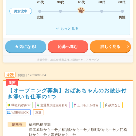
20代
30代
40代
50代
60代
男女比率
女性
男性
もっと見る
気になる!
応募へ進む
詳しく見る
派遣会社
株式会社東京海上日動キャリアサービス
未読
掲載日
2026/08/04
NEW
【オープニング募集】おばあちゃんのお散歩付
き添いも仕事の1つ
職種未経験OK
交通費別途支給あり
土日祝日が休み
残業なし
WEB登録OK
派遣
福岡県糟屋郡
勤務地
長者原駅から---分／柚須駅から---分／原町駅から---分／門松
駅から---分／酒殿駅から---分