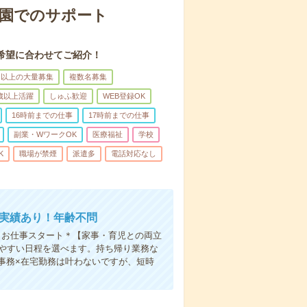
育園でのサポート
希望に合わせてご紹介！
名以上の大量募集
複数名募集
0歳以上活躍
しゅふ歓迎
WEB登録OK
16時前までの仕事
17時前までの仕事
副業・WワークOK
医療福祉
学校
K
職場が禁煙
派遣多
電話対応なし
用実績あり！年齢不問
クお仕事スタート＊【家事・育児との両立
きやすい日程を選べます。持ち帰り業務な
事務×在宅勤務は叶わないですが、短時