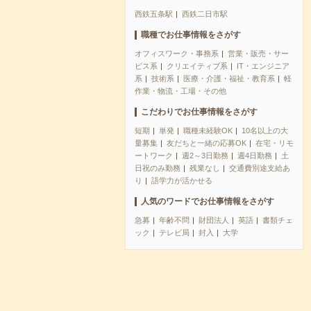
西鉄五条駅
西鉄二日市駅
職種でお仕事情報をさがす
オフィスワーク・事務系
営業・販売・サー
ビス系
クリエイティブ系
IT・エンジニア
系
技術系
医療・介護・福祉・教育系
軽
作業・物流・工場・その他
こだわりでお仕事情報をさがす
短期
単発
職種未経験OK
10名以上の大
量募集
友だちと一緒の応募OK
在宅・リモ
ートワーク
週2～3日勤務
週4日勤務
土
日祝のみ勤務
残業なし
交通費別途支給あ
り
語学力が活かせる
人気のワードでお仕事情報をさがす
急募
年齢不問
財団法人
英語
書類チェ
ック
テレビ局
封入
大学