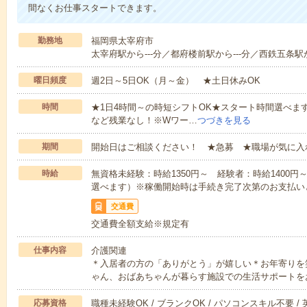
間なくお仕事スタートできます。
勤務地
福岡県太宰府市
太宰府駅から---分／都府楼前駅から---分／西鉄五条駅か
曜日頻度
週2日～5日OK（月～金） ★土日休みOK
時間
★1日4時間～の時短シフトOK★スタート時間選べます！7:00～1
など残業なし！※Wワー…
つづきを見る
期間
開始日はご相談ください！ ★急募 ★職場が気に入
時給
無資格未経験：時給1350円～ 経験者：時給1400
選べます）※稼働開始時は手続き完了次第のお支払い
交通費
交通費全額支給※規定有
仕事内容
介護関連
＊入居者の方の「ありがとう」が嬉しい＊お年寄りを
ゃん、おばあちゃんが暮らす施設での生活サポートを
応募資格
職種未経験OK / ブランクOK / パソコンスキル不要 /