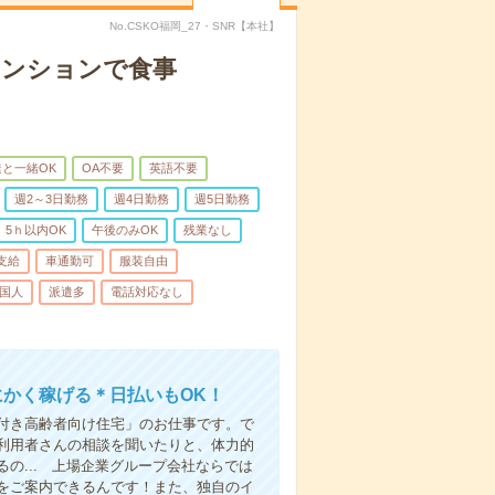
No.CSKO福岡_27・SNR【本社】
マンションで食事
と一緒OK
OA不要
英語不要
週2～3日勤務
週4日勤務
週5日勤務
5ｈ以内OK
午後のみOK
残業なし
支給
車通勤可
服装自由
国人
派遣多
電話対応なし
にかく稼げる＊日払いもOK！
付き高齢者向け住宅」のお仕事です。で
利用者さんの相談を聞いたりと、体力的
の... 上場企業グループ会社ならでは
をご案内できるんです！また、独自のイ