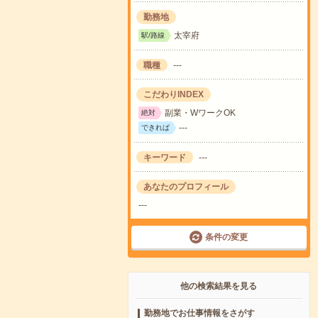
勤務地
太宰府
駅/路線
職種
---
こだわりINDEX
副業・WワークOK
絶対
---
できれば
キーワード
---
あなたのプロフィール
---
条件の変更
他の検索結果を見る
勤務地でお仕事情報をさがす