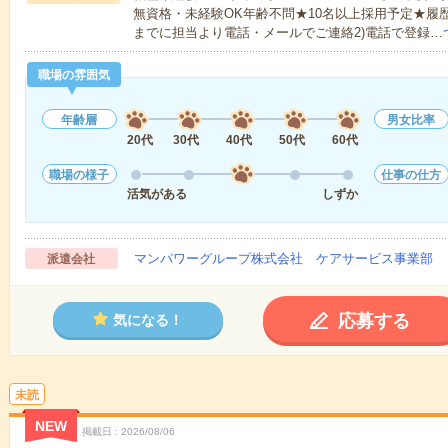
無資格・未経験OK年齢不問★10名以上採用予定★履
までに担当より電話・メールでご連絡2)電話で登録…
職場の雰囲気
年齢層
男女比率
20代
30代
40代
50代
60代
職場の様子
仕事の仕方
活気がある
しずか
マンパワーグループ株式会社 ケアサービス事業部 
派遣会社
応募する
気になる！
未読
NEW
掲載日
2026/08/06