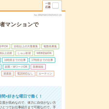
一括
応募
No.MNPWKO865002-19
齢者マンションで
新卒OK
10名以上の大量募集
複数名募集
0歳以上活躍
しゅふ歓迎
WEB登録OK
16時前までの仕事
17時前までの仕事
副業・WワークOK
医療福祉
派遣多
電話対応なし
ルーティン
時間×好きな曜日で働く！
立度が高めなので、体力に自信がない方
ひとつでお仕事紹介まで可能なので、手