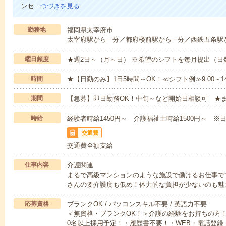
ンセ…
つづきを見る
勤務地
福岡県太宰府市
太宰府駅から---分／都府楼前駅から---分／西鉄五条駅か
曜日頻度
★週2日～（月～日） ※希望のシフトを毎月提出（
時間
★【日勤のみ】1日5時間～OK！≪シフト例≫9:00～14:001
期間
【急募】即日勤務OK！中旬～など開始日相談可 ★
時給
経験者時給1450円～ 介護福祉士時給1500円～ ※日
交通費
交通費全額支給
仕事内容
介護関連
まるで高級マンションのような施設で働けるお仕事で
さんの要介護度も低め！体力的な負担が少ないのも魅
応募資格
ブランクOK / パソコンスキル不要 / 英語力不要
＜無資格・ブランクOK！＞介護の経験をお持ちの方！
0名以上採用予定！・履歴書不要！・WEB・電話登録