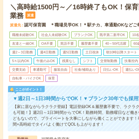
＼高時給1500円～／16時終了もOK！保
業務
派遣
認可保育園 ＊職場見学OK！＊駅チカ、車通勤OKなどご
派遣先
職種未経験OK
社会人未経験OK
ブランクOK
既卒第二新卒OK
10
友達と一緒OK
OA不要
英語不要
履歴書不要
40～50代活躍
6
週2～3日勤務
週4日勤務
週5日勤務
土日祝休
朝10時以降スタート
5ｈ以内OK
午後のみOK
残業なし
シフト
交替制勤務
扶養控内
交費支給
車通勤可
服装自由
社食/補助あり
日払いOK
週払いO
自転車・バイクOK
保育
ここがポイント！
▼週2日～1日3時間からでOK！▼ブランク30年でも採
【家に居ながらラクラク登録】電話登録OK＆履歴書不要で、ラクラ
も可能！】週2日～1日3時間からでOK！勤務時間、勤務曜日など働
どもないので、プライベートを大事にしながら働くことができます！
間×高時給でタイパよく働けてQOLも上がります！