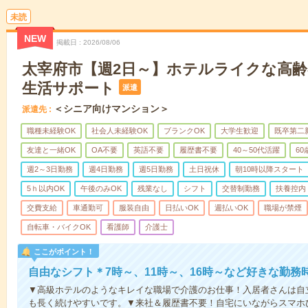
未読
NEW
掲載日
2026/08/06
太宰府市【週2日～】ホテルライクな高
生活サポート
派遣
＜シニア向けマンション＞
派遣先
職種未経験OK
社会人未経験OK
ブランクOK
大学生歓迎
既卒第二
友達と一緒OK
OA不要
英語不要
履歴書不要
40～50代活躍
6
週2～3日勤務
週4日勤務
週5日勤務
土日祝休
朝10時以降スタート
5ｈ以内OK
午後のみOK
残業なし
シフト
交替制勤務
扶養控内
交費支給
車通勤可
服装自由
日払いOK
週払いOK
職場が禁煙
自転車・バイクOK
看護師
介護士
ここがポイント！
自由なシフト＊7時～、11時～、16時～など好きな勤務
▼高級ホテルのようなキレイな職場で介護のお仕事！入居者さんは自
も長く続けやすいです。▼来社＆履歴書不要！自宅にいながらスマホ