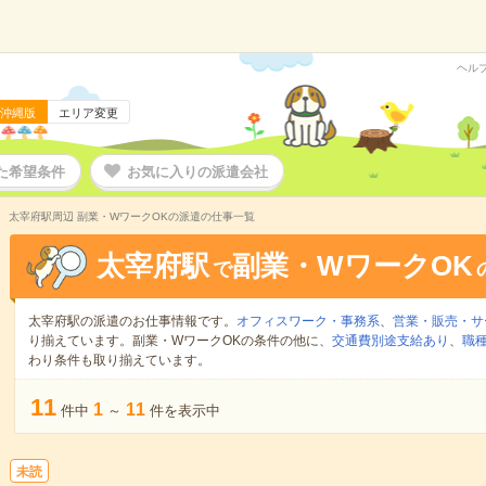
ヘル
沖縄版
エリア変更
た希望条件
お気に入りの派遣会社
太宰府駅周辺 副業・WワークOKの派遣の仕事一覧
太宰府駅
副業・WワークOK
で
太宰府駅の派遣のお仕事情報です。
オフィスワーク・事務系
、
営業・販売・サ
り揃えています。副業・WワークOKの条件の他に、
交通費別途支給あり
、
職種
わり条件も取り揃えています。
11
1
11
件中
～
件を表示中
未読