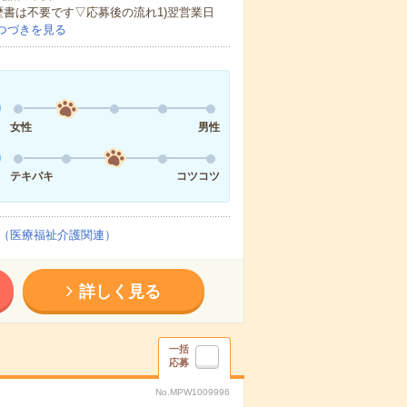
歴書は不要です▽応募後の流れ1)翌営業日
つづきを見る
女性
男性
テキパキ
コツコツ
（医療福祉介護関連）
詳しく見る
一括
応募
No.MPW1009996