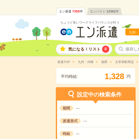
エン派遣
7355
件
エンバイト
12362
件
ちょうど良いワークライフバランスが叶う
九州・
気になる！リスト
0
保存し
派遣TOP
九州・沖縄
福岡
太宰府駅周辺
,
1
3
2
8
平均時給:
円
設定中の検索条件
期間
---
派遣形式
---
時給
---