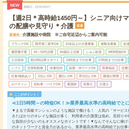
NEW
掲載日
2026/08/07
【週2日＊高時給1450円～】シニア向け
の配膳や見守り＊介護
派遣
介護施設や病院 ※ご自宅近辺からご案内可能
派遣先
ブランクOK
既卒第二新卒OK
10名以上の大量募集
複数名募集
友達
履歴書不要
40～50代活躍
60歳以上活躍
しゅふ歓迎
WEB登録OK
土日祝休
朝10時以降スタート
16時前までの仕事
17時前までの仕事
シフト
交替制勤務
扶養控内
副業・WワークOK
医療福祉
交費
社食/補助あり
日払いOK
週払いOK
即日払いOK
職場が禁煙
外
ルーティン
自転車・バイクOK
看護師
栄養士
介護士
ここがポイント！
≪1日5時間～の時短OK！≫業界最高水準の高時給でと
▼まるで高級マンションのような施設で働ける！ 人気の「サービス
きたばかりのキレイな施設が多く、利用者の介護度は低め。見回りや
な負担が少ないのもオススメなポイントです！▼なんでそんなに稼げる
のネットワークと資金力があるから、業界最高水準の高時給でお仕事