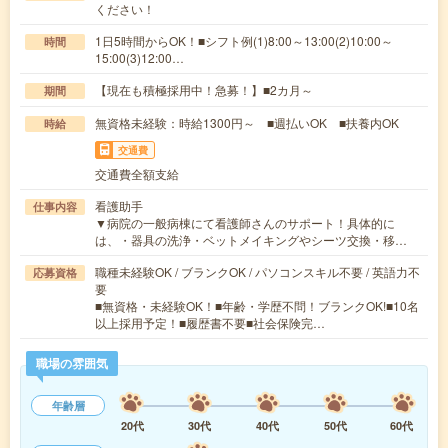
ください！
1日5時間からOK！■シフト例(1)8:00～13:00(2)10:00～
時間
15:00(3)12:00…
【現在も積極採用中！急募！】■2カ月～
期間
無資格未経験：時給1300円～ ■週払いOK ■扶養内OK
時給
交通費
交通費全額支給
看護助手
仕事内容
▼病院の一般病棟にて看護師さんのサポート！具体的に
は、・器具の洗浄・ベットメイキングやシーツ交換・移…
職種未経験OK / ブランクOK / パソコンスキル不要 / 英語力不
応募資格
要
■無資格・未経験OK！■年齢・学歴不問！ブランクOK!■10名
以上採用予定！■履歴書不要■社会保険完…
職場の雰囲気
年齢層
20代
30代
40代
50代
60代