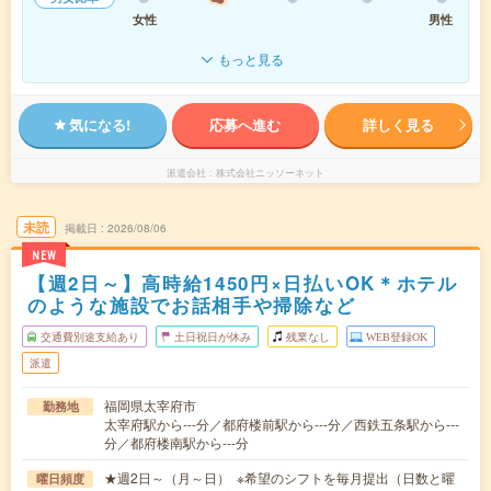
女性
男性
もっと見る
気になる!
応募へ進む
詳しく見る
派遣会社
株式会社ニッソーネット
未読
掲載日
2026/08/06
NEW
【週2日～】高時給1450円×日払いOK＊ホテル
のような施設でお話相手や掃除など
交通費別途支給あり
土日祝日が休み
残業なし
WEB登録OK
派遣
福岡県太宰府市
勤務地
太宰府駅から---分／都府楼前駅から---分／西鉄五条駅から---
分／都府楼南駅から---分
★週2日～（月～日） ※希望のシフトを毎月提出（日数と曜
曜日頻度