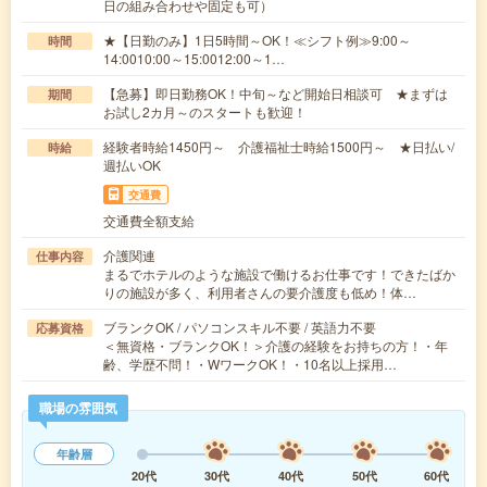
日の組み合わせや固定も可）
★【日勤のみ】1日5時間～OK！≪シフト例≫9:00～
時間
14:0010:00～15:0012:00～1…
【急募】即日勤務OK！中旬～など開始日相談可 ★まずは
期間
お試し2カ月～のスタートも歓迎！
経験者時給1450円～ 介護福祉士時給1500円～ ★日払い/
時給
週払いOK
交通費
交通費全額支給
介護関連
仕事内容
まるでホテルのような施設で働けるお仕事です！できたばか
りの施設が多く、利用者さんの要介護度も低め！体…
ブランクOK / パソコンスキル不要 / 英語力不要
応募資格
＜無資格・ブランクOK！＞介護の経験をお持ちの方！・年
齢、学歴不問！・WワークOK！・10名以上採用…
職場の雰囲気
年齢層
20代
30代
40代
50代
60代