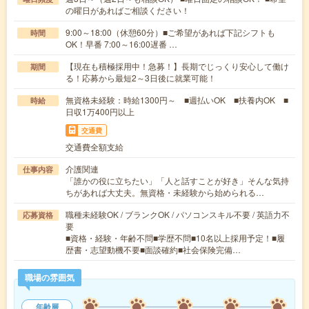
の曜日があればご相談ください！
9:00～18:00（休憩60分）■ご希望があれば下記シフトも
時間
OK！早番 7:00～16:00遅番 …
【現在も積極採用中！急募！】長期でじっくり安心して働け
期間
る！応募から最短2～3日後に就業可能！
無資格未経験：時給1300円～ ■週払いOK ■扶養内OK ■
時給
日収1万400円以上
交通費
交通費全額支給
介護関連
仕事内容
「誰かの役に立ちたい」「人と話すことが好き」そんな気持
ちがあれば大丈夫。無資格・未経験から始められる…
職種未経験OK / ブランクOK / パソコンスキル不要 / 英語力不
応募資格
要
■資格・経験・年齢不問■学歴不問■10名以上採用予定！■履
歴書・志望動機不要■面談確約■社会保険完備…
職場の雰囲気
年齢層