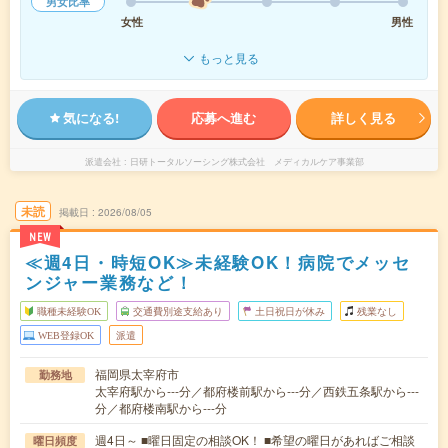
男女比率
女性
男性
もっと見る
気になる!
応募へ進む
詳しく見る
派遣会社
日研トータルソーシング株式会社 メディカルケア事業部
未読
掲載日
2026/08/05
NEW
≪週4日・時短OK≫未経験OK！病院でメッセ
ンジャー業務など！
職種未経験OK
交通費別途支給あり
土日祝日が休み
残業なし
WEB登録OK
派遣
福岡県太宰府市
勤務地
太宰府駅から---分／都府楼前駅から---分／西鉄五条駅から---
分／都府楼南駅から---分
週4日～ ■曜日固定の相談OK！ ■希望の曜日があればご相談
曜日頻度