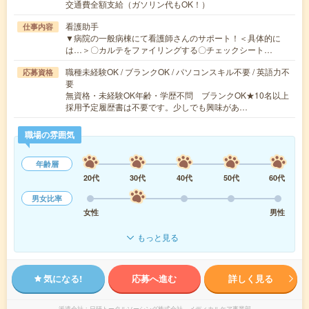
交通費全額支給（ガソリン代もOK！）
看護助手
仕事内容
▼病院の一般病棟にて看護師さんのサポート！＜具体的に
は…＞〇カルテをファイリングする〇チェックシート…
職種未経験OK / ブランクOK / パソコンスキル不要 / 英語力不
応募資格
要
無資格・未経験OK年齢・学歴不問 ブランクOK★10名以上
採用予定履歴書は不要です。少しでも興味があ…
職場の雰囲気
年齢層
20代
30代
40代
50代
60代
男女比率
女性
男性
もっと見る
気になる!
応募へ進む
詳しく見る
派遣会社
日研トータルソーシング株式会社 メディカルケア事業部