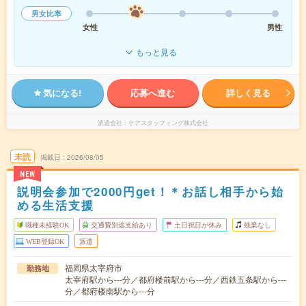
男女比率
女性
男性
もっと見る
気になる!
応募へ進む
詳しく見る
派遣会社
ケアスタッフィング株式会社
未読
掲載日
2026/08/05
NEW
説明会参加で2000円get！＊お話し相手から始
める生活支援
職種未経験OK
交通費別途支給あり
土日祝日が休み
残業なし
WEB登録OK
派遣
福岡県太宰府市
勤務地
太宰府駅から---分／都府楼前駅から---分／西鉄五条駅から---
分／都府楼南駅から---分