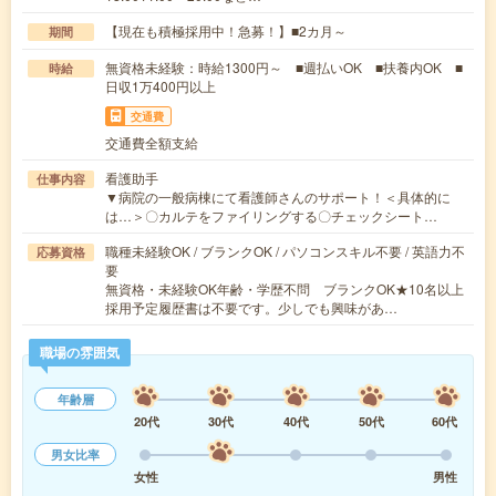
【現在も積極採用中！急募！】■2カ月～
期間
無資格未経験：時給1300円～ ■週払いOK ■扶養内OK ■
時給
日収1万400円以上
交通費
交通費全額支給
看護助手
仕事内容
▼病院の一般病棟にて看護師さんのサポート！＜具体的に
は…＞〇カルテをファイリングする〇チェックシート…
職種未経験OK / ブランクOK / パソコンスキル不要 / 英語力不
応募資格
要
無資格・未経験OK年齢・学歴不問 ブランクOK★10名以上
採用予定履歴書は不要です。少しでも興味があ…
職場の雰囲気
年齢層
20代
30代
40代
50代
60代
男女比率
女性
男性