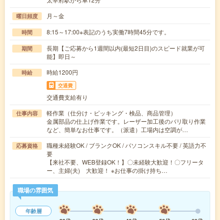
月～金
曜日頻度
8:15～17:00※表記のうち実働7時間45分です。
時間
長期【ご応募から1週間以内(最短2日目)のスピード就業が可
期間
能】即日～
時給1200円
時給
交通費
交通費支給有り
軽作業（仕分け・ピッキング・検品、商品管理）
仕事内容
金属部品の仕上げ作業です。レーザー加工後のバリ取り作業
など、簡単なお仕事です。（派遣）工場内は空調が…
職種未経験OK / ブランクOK / パソコンスキル不要 / 英語力不
応募資格
要
【来社不要、WEB登録OK！】〇未経験大歓迎！〇フリータ
ー、主婦(夫) 大歓迎！ ※お仕事の掛け持ち…
職場の雰囲気
年齢層