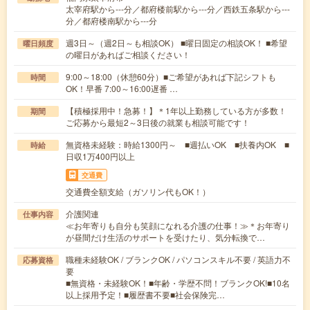
太宰府駅から---分／都府楼前駅から---分／西鉄五条駅から---
分／都府楼南駅から---分
週3日～（週2日～も相談OK） ■曜日固定の相談OK！ ■希望
曜日頻度
の曜日があればご相談ください！
9:00～18:00（休憩60分）■ご希望があれば下記シフトも
時間
OK！早番 7:00～16:00遅番 …
【積極採用中！急募！】＊1年以上勤務している方が多数！
期間
ご応募から最短2～3日後の就業も相談可能です！
無資格未経験：時給1300円～ ■週払いOK ■扶養内OK ■
時給
日収1万400円以上
交通費
交通費全額支給（ガソリン代もOK！）
介護関連
仕事内容
≪お年寄りも自分も笑顔になれる介護の仕事！≫＊お年寄り
が昼間だけ生活のサポートを受けたり、気分転換で…
職種未経験OK / ブランクOK / パソコンスキル不要 / 英語力不
応募資格
要
■無資格・未経験OK！■年齢・学歴不問！ブランクOK!■10名
以上採用予定！■履歴書不要■社会保険完…