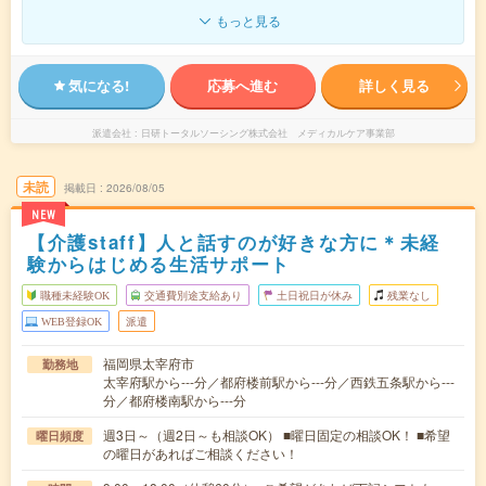
もっと見る
気になる!
応募へ進む
詳しく見る
派遣会社
日研トータルソーシング株式会社 メディカルケア事業部
未読
掲載日
2026/08/05
NEW
【介護staff】人と話すのが好きな方に＊未経
験からはじめる生活サポート
職種未経験OK
交通費別途支給あり
土日祝日が休み
残業なし
WEB登録OK
派遣
福岡県太宰府市
勤務地
太宰府駅から---分／都府楼前駅から---分／西鉄五条駅から---
分／都府楼南駅から---分
週3日～（週2日～も相談OK） ■曜日固定の相談OK！ ■希望
曜日頻度
の曜日があればご相談ください！