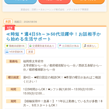
派遣会社
日研トータルソーシング株式会社 メディカルケア事業部
未読
掲載日
2026/08/06
NEW
≪時短＊週4日5h～≫50代活躍中！お話相手か
ら始める生活サポート
職種未経験OK
交通費別途支給あり
土日祝日が休み
残業なし
WEB登録OK
派遣
福岡県太宰府市
勤務地
太宰府駅から---分／都府楼前駅から---分／西鉄五条駅から---
分／都府楼南駅から---分
週4日～ ■曜日固定の相談OK！ ■希望の曜日があればご相談
曜日頻度
ください！
1日5時間からOK！■シフト例(1)8:00～13:00(2)10:00～
時間
15:00(3)12:00…
【積極採用中！急募！】＊1年以上勤務している方が多数！8
期間
月～、9月スタートもOK！