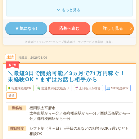
もっと見る
気になる!
応募へ進む
詳しく見る
派遣会社
マンパワーグループ株式会社 ケアサービス事業部（保育）
未読
掲載日
2026/08/06
NEW
＼最短3日で開始可能／3ヵ月で71万円稼ぐ！
未経験OK＊まずはお話し相手から
職種未経験OK
交通費別途支給あり
土日祝日が休み
WEB登録OK
派遣
福岡県太宰府市
勤務地
太宰府駅から---分／都府楼前駅から---分／西鉄五条駅から---
分／都府楼南駅から---分
シフト制（月～日） ※平日のみなどの相談もOK ※週3なども
曜日頻度
相談OK