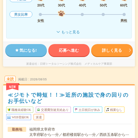
20代
30代
40代
50代
60代
男女比率
女性
男性
もっと見る
気になる!
応募へ進む
詳しく見る
派遣会社
日研トータルソーシング株式会社 メディカルケア事業部
未読
掲載日
2026/08/05
NEW
≪ジモトで時短！！≫近所の施設で身の回りの
お手伝いなど
職種未経験OK
交通費別途支給あり
土日祝日が休み
残業なし
WEB登録OK
派遣
福岡県太宰府市
勤務地
太宰府駅から---分／都府楼前駅から---分／西鉄五条駅から---