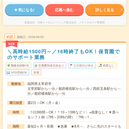
気になる!
応募へ進む
詳しく見る
派遣会社
日研トータルソーシング株式会社 メディカルケア事業部
未読
掲載日
2026/08/06
NEW
＼高時給1500円～／16時終了もOK！保育園で
のサポート業務
職種未経験OK
交通費別途支給あり
土日祝日が休み
残業なし
WEB登録OK
派遣
福岡県太宰府市
勤務地
太宰府駅から---分／都府楼前駅から---分／西鉄五条駅から---
分／都府楼南駅から---分
週2日～OK（月～金）
曜日頻度
〈1日3時間～OK！＊10～13時など！〉※残業なし！▼選べ
時間
るシフト例（7時～20時の間）・7時～1…
最短2ヶ月～長期 ★急募 ★8月～、さらに先のスタートも
期間