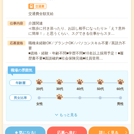
交通費
交通費全額支給
介護関連
仕事内容
≪散歩に付き添ったり、お話し相手になったり≫「え？意外
に簡単！」と思うくらい、スグできる仕事からスタ…
職種未経験OK / ブランクOK / パソコンスキル不要 / 英語力不
応募資格
要
■資格・経験・年齢不問■学歴不問■10名以上採用予定！■履
歴書不要■面談確約■社会保険完備■社員登用…
職場の雰囲気
年齢層
20代
30代
40代
50代
60代
男女比率
女性
男性
もっと見る
気になる!
応募へ進む
詳しく見る