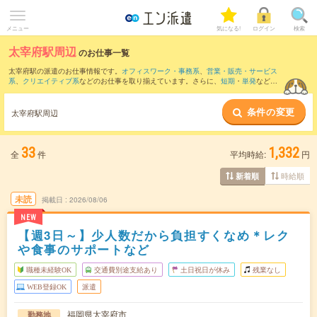
メニュー
気になる!
ログイン
検索
太宰府駅周辺
のお仕事一覧
太宰府駅の派遣のお仕事情報です。
オフィスワーク・事務系
、
営業・販売・サービス
系
、
クリエイティブ系
などのお仕事を取り揃えています。さらに、
短期
・
単発
などの
期間や、
職種未経験OK
などのこだわり条件で絞り込んでいただけます。
条件の変更
また、
博多駅
・
東比恵駅
・
竹下駅
・
大橋(福岡県)駅
・
高宮(福岡県)駅
など近隣駅のお仕
太宰府駅周辺
事もご確認いただけます。
33
1,332
全
件
平均時給:
円
時給順
新着順
未読
掲載日
2026/08/06
NEW
【週3日～】少人数だから負担すくなめ＊レク
や食事のサポートなど
職種未経験OK
交通費別途支給あり
土日祝日が休み
残業なし
WEB登録OK
派遣
福岡県太宰府市
勤務地