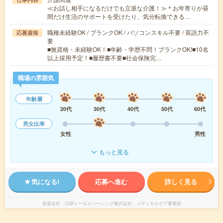
≪お話し相手になるだけでも立派な介護！≫＊お年寄りが昼
間だけ生活のサポートを受けたり、気分転換できる…
職種未経験OK / ブランクOK / パソコンスキル不要 / 英語力不
応募資格
要
■無資格・未経験OK！■年齢・学歴不問！ブランクOK!■10名
以上採用予定！■履歴書不要■社会保険完…
職場の雰囲気
年齢層
20代
30代
40代
50代
60代
男女比率
女性
男性
もっと見る
気になる!
応募へ進む
詳しく見る
派遣会社
日研トータルソーシング株式会社 メディカルケア事業部