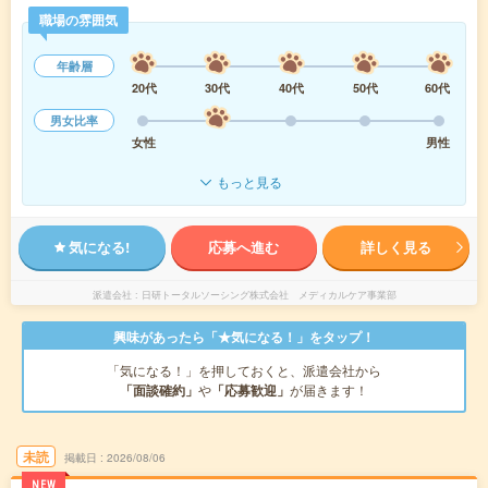
職場の雰囲気
年齢層
20代
30代
40代
50代
60代
男女比率
女性
男性
もっと見る
気になる!
応募へ進む
詳しく見る
派遣会社
日研トータルソーシング株式会社 メディカルケア事業部
興味があったら「★気になる！」をタップ！
「気になる！」を押しておくと、派遣会社から
「面談確約」
や
「応募歓迎」
が届きます！
未読
掲載日
2026/08/06
NEW