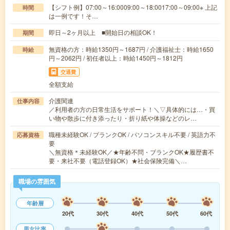
【シフト例】07:00～16:0009:00～18:0017:00～09:00※ 上記
時間
は一例です！そ…
即日～2ヶ月以上 ■開始日の相談OK！
期間
無資格の方：時給1350円～1687円 / 介護福祉士：時給1650
時給
円～2062円 / 初任者以上：時給1450円～1812円
交通費
全額支給
介護関連
仕事内容
／利用者の方の日常生活をサポート！＼▽具体的には…・買
い物や散歩に付き添ったり・折り紙や体操などのレ…
職種未経験OK / ブランクOK / パソコンスキル不要 / 英語力不
応募資格
要
＼無資格＊未経験OK／★年齢不問・ブランクOK★履歴書不
要・来社不要（電話登録OK）★社会保険完備＼…
職場の雰囲気
年齢層
20代
30代
40代
50代
60代
男女比率