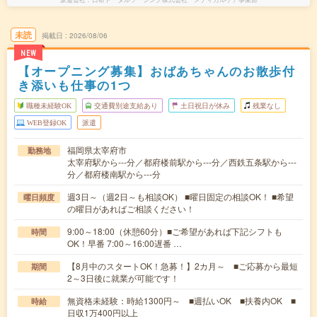
未読
掲載日
2026/08/06
NEW
【オープニング募集】おばあちゃんのお散歩付
き添いも仕事の1つ
職種未経験OK
交通費別途支給あり
土日祝日が休み
残業なし
WEB登録OK
派遣
福岡県太宰府市
勤務地
太宰府駅から---分／都府楼前駅から---分／西鉄五条駅から---
分／都府楼南駅から---分
週3日～（週2日～も相談OK） ■曜日固定の相談OK！ ■希望
曜日頻度
の曜日があればご相談ください！
9:00～18:00（休憩60分）■ご希望があれば下記シフトも
時間
OK！早番 7:00～16:00遅番 …
【8月中のスタートOK！急募！】2カ月～ ■ご応募から最短
期間
2～3日後に就業が可能です！
無資格未経験：時給1300円～ ■週払いOK ■扶養内OK ■
時給
日収1万400円以上