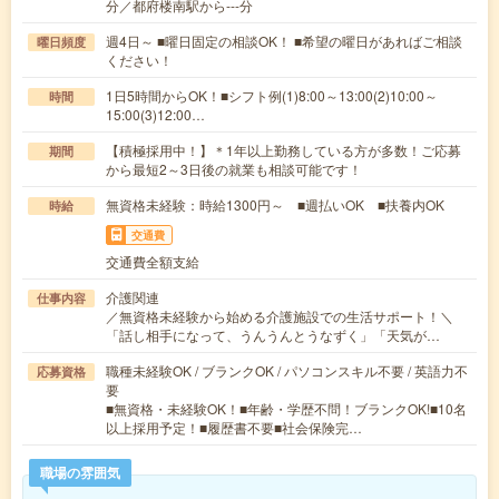
分／都府楼南駅から---分
週4日～ ■曜日固定の相談OK！ ■希望の曜日があればご相談
曜日頻度
ください！
1日5時間からOK！■シフト例(1)8:00～13:00(2)10:00～
時間
15:00(3)12:00…
【積極採用中！】＊1年以上勤務している方が多数！ご応募
期間
から最短2～3日後の就業も相談可能です！
無資格未経験：時給1300円～ ■週払いOK ■扶養内OK
時給
交通費
交通費全額支給
介護関連
仕事内容
／無資格未経験から始める介護施設での生活サポート！＼
「話し相手になって、うんうんとうなずく」「天気が…
職種未経験OK / ブランクOK / パソコンスキル不要 / 英語力不
応募資格
要
■無資格・未経験OK！■年齢・学歴不問！ブランクOK!■10名
以上採用予定！■履歴書不要■社会保険完…
職場の雰囲気