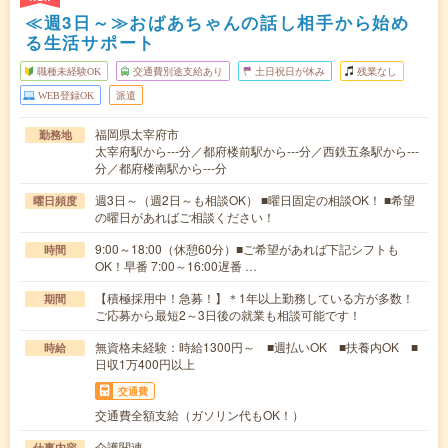
≪週3日～≫おばあちゃんの話し相手から始め
る生活サポート
職種未経験OK
交通費別途支給あり
土日祝日が休み
残業なし
WEB登録OK
派遣
福岡県太宰府市
勤務地
太宰府駅から---分／都府楼前駅から---分／西鉄五条駅から---
分／都府楼南駅から---分
週3日～（週2日～も相談OK） ■曜日固定の相談OK！ ■希望
曜日頻度
の曜日があればご相談ください！
9:00～18:00（休憩60分）■ご希望があれば下記シフトも
時間
OK！早番 7:00～16:00遅番 …
【積極採用中！急募！】＊1年以上勤務している方が多数！
期間
ご応募から最短2～3日後の就業も相談可能です！
無資格未経験：時給1300円～ ■週払いOK ■扶養内OK ■
時給
日収1万400円以上
交通費
交通費全額支給（ガソリン代もOK！）
介護関連
仕事内容