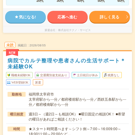
20代
30代
40代
50代
60代
気になる!
応募へ進む
詳しく見る
派遣会社
株式会社テクノ・サービス
未読
掲載日
2026/08/05
NEW
病院でカルテ整理や患者さんの生活サポート＊
未経験OK
職種未経験OK
交通費別途支給あり
土日祝日が休み
残業なし
WEB登録OK
派遣
福岡県太宰府市
勤務地
太宰府駅から---分／都府楼前駅から---分／西鉄五条駅から---
分／都府楼南駅から---分
週3日～（週2日～も相談OK） ■曜日固定の相談OK！ ■希望
曜日頻度
の曜日があればご相談ください！
★スタート時間選べます～シフト例～7:00～16:009:00～
時間
18:0011:00～20:00など…