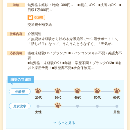
無資格未経験：時給1300円～ ■週払いOK ■扶養内OK ■
時給
日収1万400円～
交通費
交通費全額支給
介護関連
仕事内容
／無資格未経験から始める介護施設での生活サポート！＼
「話し相手になって、うんうんとうなずく」「天気が…
職種未経験OK / ブランクOK / パソコンスキル不要 / 英語力不
応募資格
要
■無資格・未経験OK！■年齢・学歴不問！ブランクOK!■10名
以上採用予定！■履歴書不要■社会保険完…
職場の雰囲気
年齢層
20代
30代
40代
50代
60代
男女比率
女性
男性
もっと見る