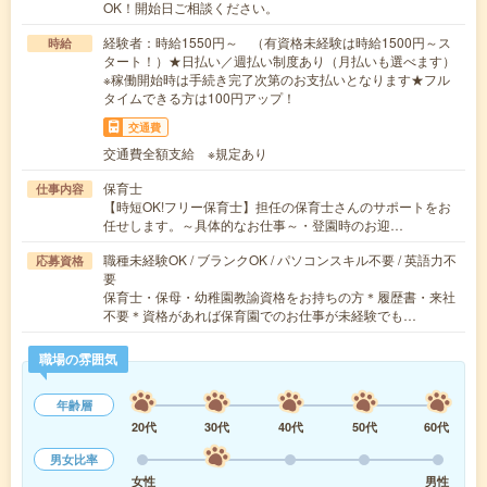
OK！開始日ご相談ください。
経験者：時給1550円～ （有資格未経験は時給1500円～ス
時給
タート！）★日払い／週払い制度あり（月払いも選べます）
※稼働開始時は手続き完了次第のお支払いとなります★フル
タイムできる方は100円アップ！
交通費
交通費全額支給 ※規定あり
保育士
仕事内容
【時短OK!フリー保育士】担任の保育士さんのサポートをお
任せします。～具体的なお仕事～・登園時のお迎…
職種未経験OK / ブランクOK / パソコンスキル不要 / 英語力不
応募資格
要
保育士・保母・幼稚園教諭資格をお持ちの方＊履歴書・来社
不要＊資格があれば保育園でのお仕事が未経験でも…
職場の雰囲気
年齢層
20代
30代
40代
50代
60代
男女比率
女性
男性