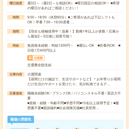
週3日～（週2日～も相談OK） ■曜日固定の相談OK！ ■希望
曜日頻度
の曜日があればご相談ください！
9:00～18:00（休憩60分）■ご希望があれば下記シフトも
時間
OK！早番 7:00～16:00遅番 …
【現在も積極採用中！急募！】勤務1年以上が多数！応募か
期間
ら最短2～3日後に就業可能！
無資格未経験：時給1300円～ ■週払いOK ■扶養内OK ■
時給
日収1万400円以上
交通費
交通費全額支給
介護関連
仕事内容
【昼間だけの施設で、生活サポートなど】＊お年寄りが昼間
だけ生活のサポートを受けたり、気分転換できるデ…
職種未経験OK / ブランクOK / パソコンスキル不要 / 英語力不
応募資格
要
■資格・経験・年齢不問■学歴不問■10名以上採用予定！■履
歴書不要■面談確約■社会保険完備■社員登用…
職場の雰囲気