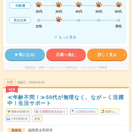
年齢層
20代
30代
40代
50代
60代
男女比率
女性
男性
もっと見る
気になる!
応募へ進む
詳しく見る
派遣会社
日研トータルソーシング株式会社 メディカルケア事業部
未読
掲載日
2026/08/05
NEW
≪年齢不問！≫50代が無理なく、なが～く活躍
中！生活サポート
職種未経験OK
交通費別途支給あり
土日祝日が休み
残業なし
WEB登録OK
派遣
福岡県太宰府市
勤務地