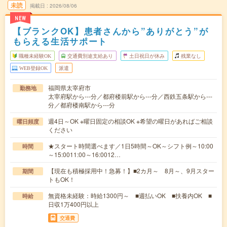
未読
掲載日
2026/08/06
NEW
【ブランクOK】患者さんから”ありがとう”が
もらえる生活サポート
職種未経験OK
交通費別途支給あり
土日祝日が休み
残業なし
WEB登録OK
派遣
福岡県太宰府市
勤務地
太宰府駅から---分／都府楼前駅から---分／西鉄五条駅から---
分／都府楼南駅から---分
週4日～OK ※曜日固定の相談OK ※希望の曜日があればご相談
曜日頻度
ください
★スタート時間選べます／1日5時間～OK～シフト例～10:00
時間
～15:0011:00～16:0012…
【現在も積極採用中！急募！】■2カ月～ 8月～、9月スター
期間
トもOK！
無資格未経験：時給1300円～ ■週払いOK ■扶養内OK ■
時給
日収1万400円以上
交通費