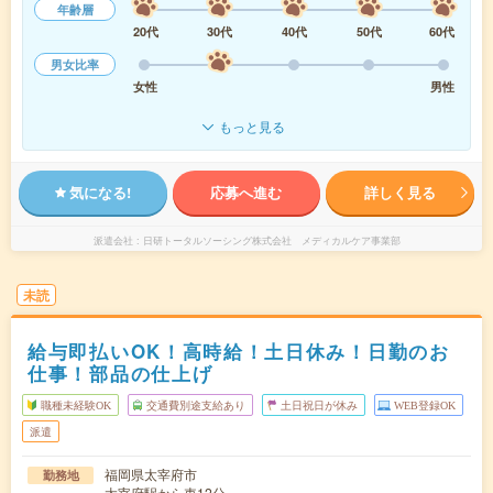
年齢層
20代
30代
40代
50代
60代
男女比率
女性
男性
もっと見る
気になる!
応募へ進む
詳しく見る
派遣会社
日研トータルソーシング株式会社 メディカルケア事業部
未読
給与即払いOK！高時給！土日休み！日勤のお
仕事！部品の仕上げ
職種未経験OK
交通費別途支給あり
土日祝日が休み
WEB登録OK
派遣
福岡県太宰府市
勤務地
太宰府駅から車12分