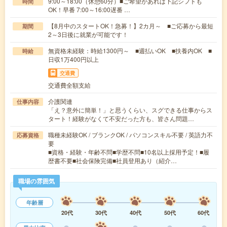
9:00～18:00（休憩60分）■ご希望があれば下記シフトも
時間
OK！早番 7:00～16:00遅番 …
【8月中のスタートOK！急募！】2カ月～ ■ご応募から最短
期間
2～3日後に就業が可能です！
無資格未経験：時給1300円～ ■週払いOK ■扶養内OK ■
時給
日収1万400円以上
交通費
交通費全額支給
介護関連
仕事内容
「え？意外に簡単！」と思うくらい、スグできる仕事からス
タート！経験がなくて不安だった方も、皆さん問題…
職種未経験OK / ブランクOK / パソコンスキル不要 / 英語力不
応募資格
要
■資格・経験・年齢不問■学歴不問■10名以上採用予定！■履
歴書不要■社会保険完備■社員登用あり（紹介…
職場の雰囲気
年齢層
20代
30代
40代
50代
60代