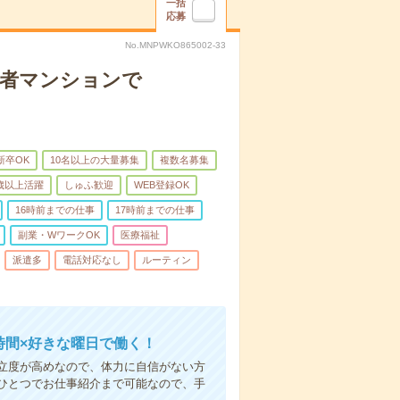
一括
応募
No.MNPWKO865002-33
齢者マンションで
新卒OK
10名以上の大量募集
複数名募集
0歳以上活躍
しゅふ歓迎
WEB登録OK
16時前までの仕事
17時前までの仕事
副業・WワークOK
医療福祉
派遣多
電話対応なし
ルーティン
時間×好きな曜日で働く！
立度が高めなので、体力に自信がない方
ひとつでお仕事紹介まで可能なので、手