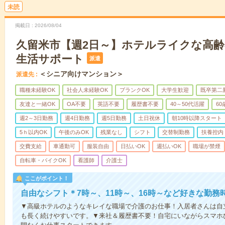
未読
掲載日
2026/08/04
久留米市【週2日～】ホテルライクな高
生活サポート
派遣
＜シニア向けマンション＞
派遣先
職種未経験OK
社会人未経験OK
ブランクOK
大学生歓迎
既卒第二
友達と一緒OK
OA不要
英語不要
履歴書不要
40～50代活躍
6
週2～3日勤務
週4日勤務
週5日勤務
土日祝休
朝10時以降スタート
5ｈ以内OK
午後のみOK
残業なし
シフト
交替制勤務
扶養控内
交費支給
車通勤可
服装自由
日払いOK
週払いOK
職場が禁煙
自転車・バイクOK
看護師
介護士
ここがポイント！
自由なシフト＊7時～、11時～、16時～など好きな勤務
▼高級ホテルのようなキレイな職場で介護のお仕事！入居者さんは自
も長く続けやすいです。▼来社＆履歴書不要！自宅にいながらスマホ