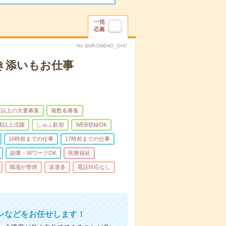
一括
応募
No.BMKOMD40_GHC
き添いもお仕事
名以上の大量募集
複数名募集
0歳以上活躍
しゅふ歓迎
WEB登録OK
16時前までの仕事
17時前までの仕事
副業・WワークOK
医療福祉
職場が禁煙
派遣多
電話対応なし
ンなどをお任せします！