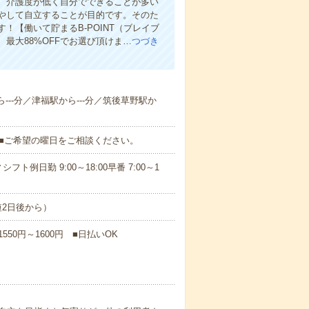
、介護度が低く自分でできることが多い
やして自立することが目的です。そのた
【働いて貯まるB-POINT（ブレイブ
、最大88%OFFでお選び頂けま…
つづき
---分／津福駅から---分／筑後草野駅か
K■ご希望の曜日をご相談ください。
日勤 9:00～18:00早番 7:00～1
短2日後から）
50円～1600円 ■日払いOK