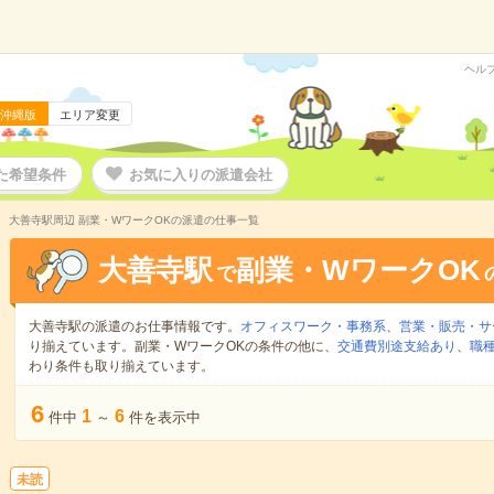
ヘル
沖縄版
エリア変更
た希望条件
お気に入りの派遣会社
大善寺駅周辺 副業・WワークOKの派遣の仕事一覧
大善寺駅
副業・WワークOK
で
大善寺駅の派遣のお仕事情報です。
オフィスワーク・事務系
、
営業・販売・サ
り揃えています。副業・WワークOKの条件の他に、
交通費別途支給あり
、
職種
わり条件も取り揃えています。
6
1
6
件中
～
件を表示中
未読