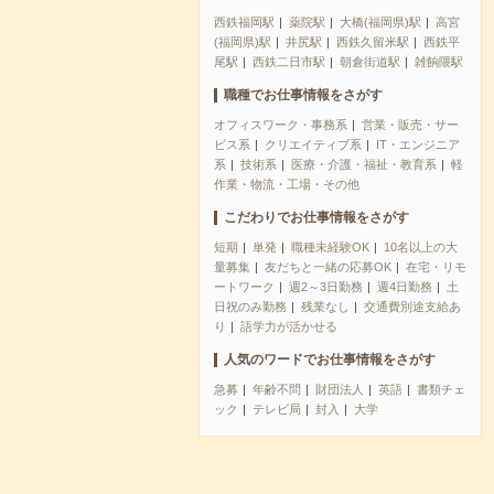
西鉄福岡駅
薬院駅
大橋(福岡県)駅
高宮
(福岡県)駅
井尻駅
西鉄久留米駅
西鉄平
尾駅
西鉄二日市駅
朝倉街道駅
雑餉隈駅
職種でお仕事情報をさがす
オフィスワーク・事務系
営業・販売・サー
ビス系
クリエイティブ系
IT・エンジニア
系
技術系
医療・介護・福祉・教育系
軽
作業・物流・工場・その他
こだわりでお仕事情報をさがす
短期
単発
職種未経験OK
10名以上の大
量募集
友だちと一緒の応募OK
在宅・リモ
ートワーク
週2～3日勤務
週4日勤務
土
日祝のみ勤務
残業なし
交通費別途支給あ
り
語学力が活かせる
人気のワードでお仕事情報をさがす
急募
年齢不問
財団法人
英語
書類チェ
ック
テレビ局
封入
大学