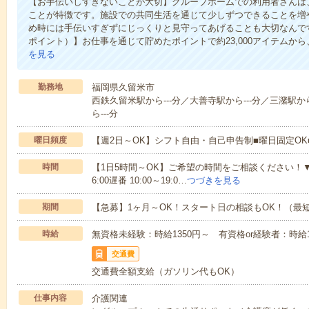
【お手伝いしすぎないことが大切】グループホームでの利用者さんは
ことが特徴です。施設での共同生活を通じて少しずつできることを増
め時には手伝いすぎずにじっくりと見守ってあげることも大切なんです！
ポイント）】お仕事を通じて貯めたポイントで約23,000アイテムから
を見る
勤務地
福岡県久留米市
西鉄久留米駅から---分／大善寺駅から---分／三潴駅から
ら---分
曜日頻度
【週2日～OK】シフト自由・自己申告制■曜日固定O
時間
【1日5時間～OK】ご希望の時間をご相談ください！▼シフト例
6:00遅番 10:00～19:0…
つづきを見る
期間
【急募】1ヶ月～OK！スタート日の相談もOK！（最
時給
無資格未経験：時給1350円～ 有資格or経験者：時給15
交通費
交通費全額支給（ガソリン代もOK）
仕事内容
介護関連