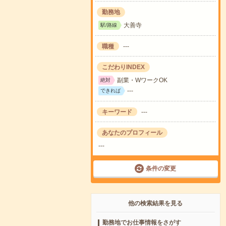
勤務地
大善寺
駅/路線
職種
---
こだわりINDEX
副業・WワークOK
絶対
---
できれば
キーワード
---
あなたのプロフィール
---
条件の変更
他の検索結果を見る
勤務地でお仕事情報をさがす