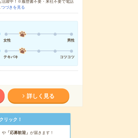
方も活躍中！※履歴書不要・来社不要で電話
…
つづきを見る
女性
男性
テキパキ
コツコツ
詳しく見る
クリック！
」
や
「応募歓迎」
が届きます！