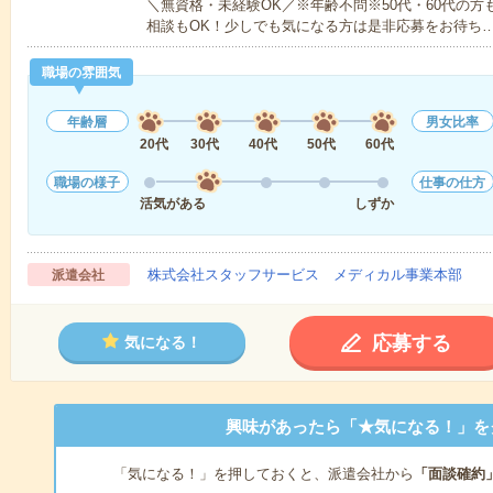
＼無資格・未経験OK／※年齢不問※50代・60代の
相談もOK！少しでも気になる方は是非応募をお待ち
職場の雰囲気
年齢層
男女比率
20代
30代
40代
50代
60代
職場の様子
仕事の仕方
活気がある
しずか
株式会社スタッフサービス メディカル事業本部
派遣会社
応募する
気になる！
興味があったら「★気になる！」を
「気になる！」を押しておくと、派遣会社から
「面談確約