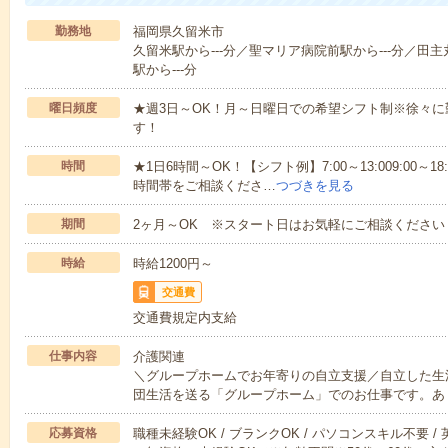
勤務地
福岡県久留米市
久留米駅から---分／聖マリア病院前駅から---分／田主
駅から---分
曜日頻度
★週3日～OK！月～日曜日での希望シフト制※徐々
す！
時間
★1日6時間～OK！【シフト例】7:00～13:009:00～18
時間帯をご相談くださ…
つづきを見る
期間
2ヶ月～OK ※スタート日はお気軽にご相談ください
時給
時給1200円～
交通費
交通費規定内支給
仕事内容
介護関連
＼グループホームでお年寄りの自立支援／自立した生
団生活を送る「グループホーム」でのお仕事です。あ
応募資格
職種未経験OK / ブランクOK / パソコンスキル不要 /