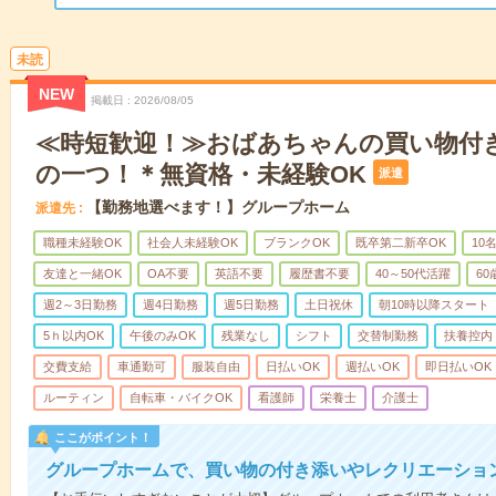
未読
NEW
掲載日
2026/08/05
≪時短歓迎！≫おばあちゃんの買い物付
の一つ！＊無資格・未経験OK
派遣
【勤務地選べます！】グループホーム
派遣先
職種未経験OK
社会人未経験OK
ブランクOK
既卒第二新卒OK
10
友達と一緒OK
OA不要
英語不要
履歴書不要
40～50代活躍
6
週2～3日勤務
週4日勤務
週5日勤務
土日祝休
朝10時以降スタート
5ｈ以内OK
午後のみOK
残業なし
シフト
交替制勤務
扶養控内
交費支給
車通勤可
服装自由
日払いOK
週払いOK
即日払いOK
ルーティン
自転車・バイクOK
看護師
栄養士
介護士
ここがポイント！
グループホームで、買い物の付き添いやレクリエーショ