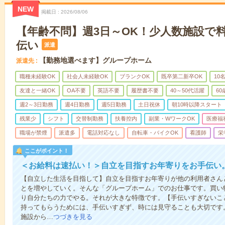
NEW
掲載日
2026/08/06
【年齢不問】週3日～OK！少人数施設で
伝い
派遣
【勤務地選べます】グループホーム
派遣先
職種未経験OK
社会人未経験OK
ブランクOK
既卒第二新卒OK
10
友達と一緒OK
OA不要
英語不要
履歴書不要
40～50代活躍
6
週2～3日勤務
週4日勤務
週5日勤務
土日祝休
朝10時以降スタート
残業少
シフト
交替制勤務
扶養控内
副業・WワークOK
医療福
職場が禁煙
派遣多
電話対応なし
自転車・バイクOK
看護師
栄
ここがポイント！
＜お給料は速払い！＞自立を目指すお年寄りをお手伝い
【自立した生活を目指して】自立を目指すお年寄りが他の利用者さん
とを増やしていく。そんな「グループホーム」でのお仕事です。買い
り自分たちの力でやる。それが大きな特徴です。【手伝いすぎないこ
持ってもらうためには、手伝いすぎず、時には見守ることも大切です
施設から…
つづきを見る