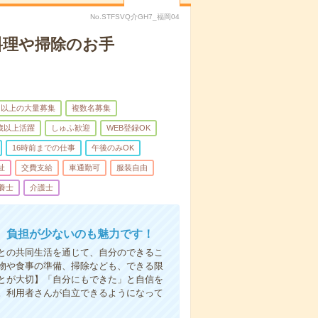
No.STFSVQ介GH7_福岡04
料理や掃除のお手
名以上の大量募集
複数名募集
0歳以上活躍
しゅふ歓迎
WEB登録OK
16時前までの仕事
午後のみOK
祉
交費支給
車通勤可
服装自由
養士
介護士
。負担が少ないのも魅力です！
との共同生活を通じて、自分のできるこ
物や食事の準備、掃除なども、できる限
とが大切】「自分にもできた」と自信を
。利用者さんが自立できるようになって