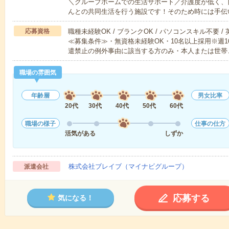
＼グループホームでの生活サポート／介護度が低く、
んとの共同生活を行う施設です！そのため時には手伝
応募資格
職種未経験OK / ブランクOK / パソコンスキル不要 /
≪募集条件≫・無資格未経験OK・10名以上採用※週
遣禁止の例外事由に該当する方のみ・本人または世帯
職場の雰囲気
年齢層
男女比率
20代
30代
40代
50代
60代
職場の様子
仕事の仕方
活気がある
しずか
株式会社ブレイブ（マイナビグループ）
派遣会社
応募する
気になる！