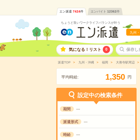
エン派遣
7424
件
エンバイト
12362
件
ちょうど良いワークライフバランスが叶う
九州・
気になる！リスト
0
保存し
派遣TOP
九州・沖縄
福岡
大善寺駅周辺
,
1
3
5
0
平均時給:
円
設定中の検索条件
期間
---
派遣形式
---
時給
---