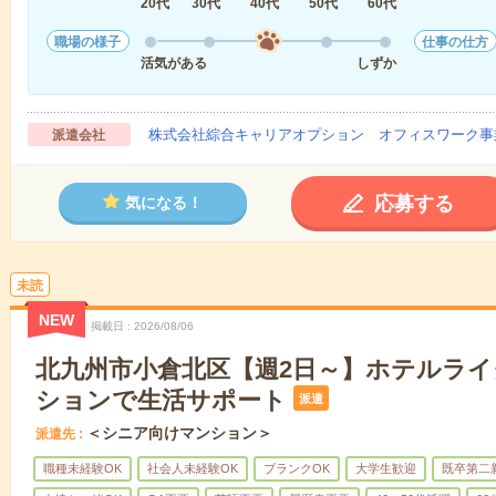
20代
30代
40代
50代
60代
職場の様子
仕事の仕方
活気がある
しずか
株式会社綜合キャリアオプション オフィスワーク事
派遣会社
応募する
気になる！
未読
NEW
掲載日
2026/08/06
北九州市小倉北区【週2日～】ホテルラ
ションで生活サポート
派遣
＜シニア向けマンション＞
派遣先
職種未経験OK
社会人未経験OK
ブランクOK
大学生歓迎
既卒第二