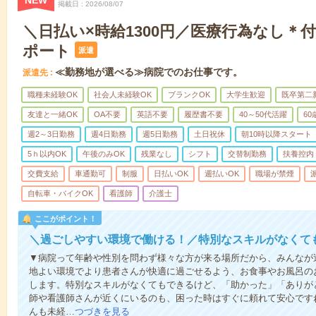
NEW
掲載日
2026/08/07
＼日払い×時給1300円／医療行為なし＊
ポート
派遣
≪勤務地が選べる≫病院でのお仕事です。
派遣先
職種未経験OK
社会人未経験OK
ブランクOK
大学生歓迎
既卒第二
友達と一緒OK
OA不要
英語不要
履歴書不要
40～50代活躍
6
週2～3日勤務
週4日勤務
週5日勤務
土日祝休
朝10時以降スタート
5ｈ以内OK
午後のみOK
残業なし
シフト
交替制勤務
扶養控内
交費支給
車通勤可
制服
日払いOK
週払いOK
職場が禁煙
自転車・バイクOK
看護師
介護士
ここがポイント！
＼過ごしやすい環境で働ける！／特別なスキルがなくて
▼病院って年齢や性別を問わず様々な方が来る場所だから、みんなが
地よい環境でより患者さんが快適に過ごせるよう、お食事やお風呂の
します。特別なスキルがなくてもできるけど、「助かった」「ありが
師や看護師さんが近くにいるのも、困った時はすぐに頼れて安心です
んも未経…
つづきを見る