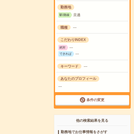
勤務地
旦過
駅/路線
職種
---
こだわりINDEX
---
絶対
---
できれば
キーワード
---
あなたのプロフィール
---
条件の変更
他の検索結果を見る
勤務地でお仕事情報をさがす