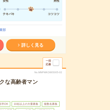
女性
男性
テキパキ
コツコツ
業部
詳しく見る
一括
応募
No.MNPWKO865005-02
イクな高齢者マン
新卒OK
10名以上の大量募集
複数名募集