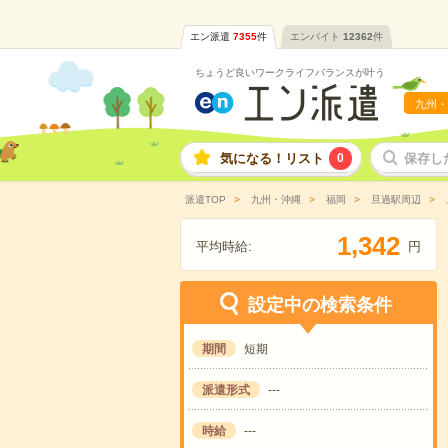
エン派遣
7355
件
エンバイト
12362
件
ちょうど良いワークライフバランスが叶う
九州・
気になる！リスト
0
保存し
派遣TOP
九州・沖縄
福岡
旦過駅周辺
,
1
3
4
2
平均時給:
円
設定中の検索条件
期間
短期
派遣形式
---
時給
---