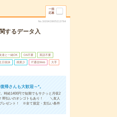
一括
応募
No.SGSKO805213784
に関するデータ入
友達と一緒OK
OA不要
英語不要
土日祝休
残業少
IT通信Web
大手
ク復帰さんも大歓迎～*。
。時給1400円で短期でもサクッと月収2
K！即払いのオシゴトもあり！ ＼友人
】プレゼント！ ※全て規定・支払い条件