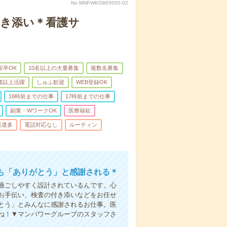
No.MNPWKO865005-02
付き添い＊看護サ
新卒OK
10名以上の大量募集
複数名募集
0歳以上活躍
しゅふ歓迎
WEB登録OK
16時前までの仕事
17時前までの仕事
副業・WワークOK
医療福祉
派遣多
電話対応なし
ルーティン
も「ありがとう」と感謝される＊
過ごしやすく設計されているんです。心
お手伝い、検査の付き添いなどをお任せ
とう」とみんなに感謝されるお仕事。医
ね！▼マンパワーグループのスタッフさ