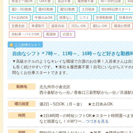
友達と一緒OK
OA不要
英語不要
履歴書不要
40～50代活躍
6
週2～3日勤務
週4日勤務
週5日勤務
土日祝休
朝10時以降スタート
5ｈ以内OK
午後のみOK
残業なし
シフト
交替制勤務
扶養控内
交費支給
車通勤可
服装自由
日払いOK
週払いOK
職場が禁煙
自転車・バイクOK
看護師
介護士
ここがポイント！
自由なシフト＊7時～、11時～、16時～など好きな勤務
▼高級ホテルのようなキレイな職場で介護のお仕事！入居者さんは自
も長く続けやすいです。▼来社＆履歴書不要！自宅にいながらスマホ
間なくお仕事スタートできます。
勤務地
北九州市小倉北区
西小倉駅から---分／香春口三萩野駅から---分／旦過駅か
曜日頻度
週2日～5日OK（月～金） ★土日休みOK
時間
★1日4時間～の時短シフトOK★スタート時間選べます！7:00～1
など残業なし！※Wワー…
つづきを見る
期間
開始日はご相談ください！ ★急募 ★職場が気に入