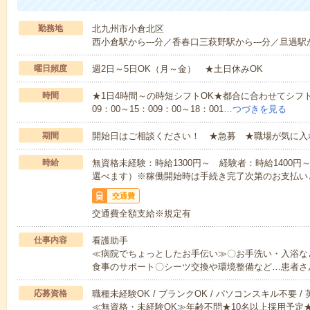
勤務地
北九州市小倉北区
西小倉駅から---分／香春口三萩野駅から---分／旦過駅か
曜日頻度
週2日～5日OK（月～金） ★土日休みOK
時間
★1日4時間～の時短シフトOK★都合に合わせてシフト
09：00～15：009：00～18：001…
つづきを見る
期間
開始日はご相談ください！ ★急募 ★職場が気に入
時給
無資格未経験：時給1300円～ 経験者：時給1400
選べます）※稼働開始時は手続き完了次第のお支払い
交通費
交通費全額支給※規定有
仕事内容
看護助手
≪病院でちょっとしたお手伝い≫〇お手洗い・入浴な
食事のサポート〇シーツ交換や環境整備など…患者さ
応募資格
職種未経験OK / ブランクOK / パソコンスキル不要 /
≪無資格・未経験OK≫年齢不問★10名以上採用予定