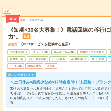
未読
NEW
掲載日
2026/08/07
《短期×30名大募集！》電話回線の移行
力*。
派遣
《BPOサービスを提供する企業》
派遣先
職種未経験OK
ブランクOK
既卒第二新卒OK
10名以上の大量募集
履歴書不要
40～50代活躍
しゅふ歓迎
WEB登録OK
週5日勤務
日払いOK
職場が禁煙
派遣多
ここがポイント！
＼土日休み×残業少なめ×17時台定時！/未経験・ブラン
30名の大募集⇒お友達同士やご近所さんを誘っての応募も大歓迎です*
3万円超！《急な出費でも安心⇒日払い申請も受付中！》＊日払いO
紹介制度あり／ ⇒友人紹介した方、された方の両方に【15,000円
有