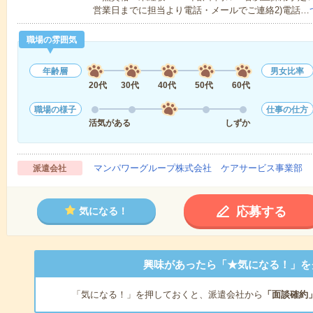
営業日までに担当より電話・メールでご連絡2)電話…
職場の雰囲気
年齢層
男女比率
20代
30代
40代
50代
60代
職場の様子
仕事の仕方
活気がある
しずか
マンパワーグループ株式会社 ケアサービス事業部 
派遣会社
応募する
気になる！
興味があったら「★気になる！」を
「気になる！」を押しておくと、派遣会社から
「面談確約