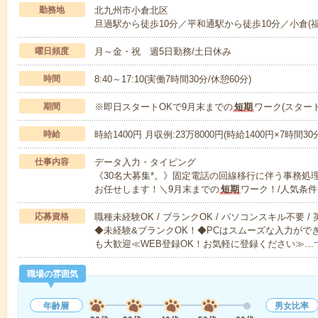
勤務地
北九州市小倉北区
旦過駅から徒歩10分／平和通駅から徒歩10分／小倉(福
曜日頻度
月～金・祝 週5日勤務/土日休み
時間
8:40～17:10(実働7時間30分/休憩60分)
期間
※即日スタートOKで9月末までの
短期
ワーク(スター
時給
時給1400円 月収例:23万8000円(時給1400円×7時間30
仕事内容
データ入力・タイピング
《30名大募集*。》固定電話の回線移行に伴う事務処
お任せします！＼9月末までの
短期
ワーク！/人気条件
応募資格
職種未経験OK / ブランクOK / パソコンスキル不要 /
◆未経験&ブランクOK！◆PCはスムーズな入力がで
も大歓迎≪WEB登録OK！お気軽に登録ください≫…
職場の雰囲気
年齢層
男女比率