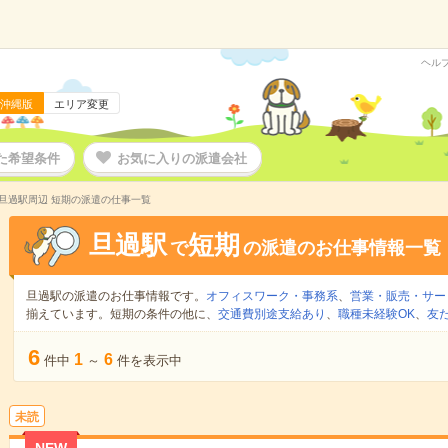
ヘル
沖縄版
エリア変更
た希望条件
お気に入りの派遣会社
旦過駅周辺 短期の派遣の仕事一覧
旦過駅
短期
で
の派遣のお仕事情報一覧
旦過駅の派遣のお仕事情報です。
オフィスワーク・事務系
、
営業・販売・サー
揃えています。短期の条件の他に、
交通費別途支給あり
、
職種未経験OK
、
友
6
1
6
件中
～
件を表示中
未読