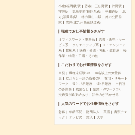
小倉(福岡県)駅
香春口三萩野駅
片野駅
守恒駅
競馬場前(福岡県)駅
平和通駅
北
方(福岡県)駅
徳力嵐山口駅
徳力公団前
駅
志井(北九州高速鉄道)駅
職種でお仕事情報をさがす
オフィスワーク・事務系
営業・販売・サー
ビス系
クリエイティブ系
IT・エンジニア
系
技術系
医療・介護・福祉・教育系
軽
作業・物流・工場・その他
こだわりでお仕事情報をさがす
単発
職種未経験OK
10名以上の大量募
集
友だちと一緒の応募OK
在宅・リモート
ワーク
週2～3日勤務
週4日勤務
土日祝
のみ勤務
残業なし
副業・WワークOK
交通費別途支給あり
語学力が活かせる
人気のワードでお仕事情報をさがす
急募
年齢不問
財団法人
英語
書類チェ
ック
テレビ局
封入
大学