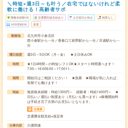
＼時短×週3日～も叶う／在宅ではないけれど柔
軟に働ける！高齢者サポ
職種未経験OK
交通費別途支給あり
土日祝日が休み
残業なし
WEB登録OK
派遣
北九州市小倉北区
勤務地
西小倉駅から---分／香春口三萩野駅から---分／旦過駅から---
分
週3日～5日OK（月～金） ★土日休みOK
曜日頻度
★1日4時間～の時短シフトOK★スタート時間選べます！
時間
7:00～16:009:00～17:0011:…
開始日はご相談ください！ ★急募 ★職場が気に入れば、
期間
長期でも働けます！
無資格未経験：時給1300円～ 経験者：時給1400円～ ★
時給
日払い／週払い制度あり（月払いも選べます）※稼働開始時
は手続き完了次第のお支払いとなります。
交通費
交通費全額支給※規定有
介護関連
仕事内容