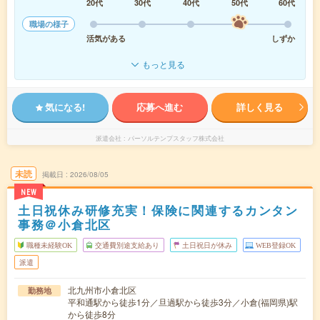
20代
30代
40代
50代
60代
職場の様子
活気がある
しずか
もっと見る
気になる!
応募へ進む
詳しく見る
派遣会社
パーソルテンプスタッフ株式会社
未読
掲載日
2026/08/05
NEW
土日祝休み研修充実！保険に関連するカンタン
事務＠小倉北区
職種未経験OK
交通費別途支給あり
土日祝日が休み
WEB登録OK
派遣
北九州市小倉北区
勤務地
平和通駅から徒歩1分／旦過駅から徒歩3分／小倉(福岡県)駅
から徒歩8分