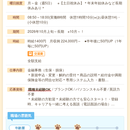
月～金（週5日） ※【土日祝休み】＊年末年始休みなど長期
曜日頻度
休みあり＊
08:50～18:00(実働8時間 休憩1時間10分)※(お昼休憩1H)・
時間
(小休憩10分)
2026年10月上旬～長期 ※10月～！
期間
時給1400円 月収例 224,000円～ ●半年後に50円UP（1年
時給
毎に50円UP）
交通費
全額支給
金融事務（生保・損保）
仕事内容
＊新規申込・変更・解約の受付＊商品の説明＊給付金や満期
保険金等の問合せ対応＊専用システム入力 ・書類…
/ ブランクOK / パソコンスキル不要 / 英語力
職種未経験OK
応募資格
不要
＊未経験の方歓迎＊未経験の方でも安心スタート！・登録
時、キャリアを一緒に考える面談（電話面談の場合）…
職場の雰囲気
年齢層