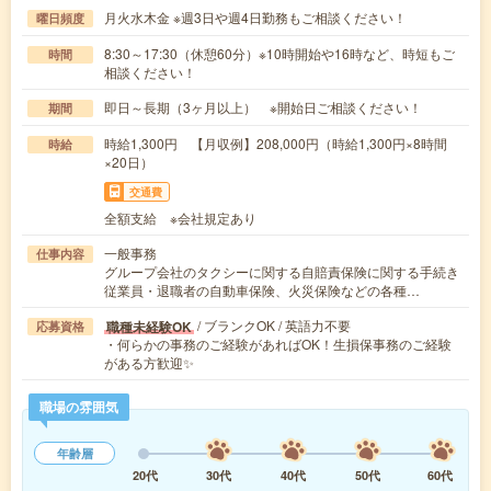
月火水木金 ※週3日や週4日勤務もご相談ください！
曜日頻度
8:30～17:30（休憩60分）※10時開始や16時など、時短もご
時間
相談ください！
即日～長期（3ヶ月以上） ※開始日ご相談ください！
期間
時給1,300円 【月収例】208,000円（時給1,300円×8時間
時給
×20日）
交通費
全額支給 ※会社規定あり
一般事務
仕事内容
グループ会社のタクシーに関する自賠責保険に関する手続き
従業員・退職者の自動車保険、火災保険などの各種…
/ ブランクOK / 英語力不要
職種未経験OK
応募資格
・何らかの事務のご経験があればOK！生損保事務のご経験
がある方歓迎✨
職場の雰囲気
年齢層
20代
30代
40代
50代
60代