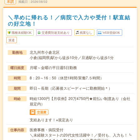
未読
掲載日
2026/08/02
＼早めに帰れる！／病院で入力や受付！駅直結
の好立地！
職種未経験OK
交通費別途支給あり
残業なし
WEB登録OK
派遣
北九州市小倉北区
勤務地
小倉(福岡県)駅から徒歩10分／旦過駅から徒歩1分
月曜～金曜の平日週5日勤務
曜日頻度
8：20～16：50（休憩1時間/実働7.５時間）
時間
即日～長期（応募後スピーディーに勤務開始＊）
期間
時給1300円【月収例】20万4750円★前払い制度あり（会社
時給
規定内）
交通費
支給あります！※規定あり
医療事務・病院受付
仕事内容
＼未経験スタートの20代女性活躍中！／受付も、入力も！┗