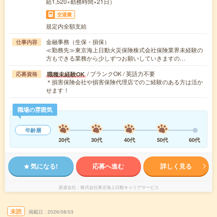
給1,520×勤務時間×21日）
交通費
規定内全額支給
金融事務（生保・損保）
仕事内容
≪勤務先≫東京海上日動火災保険株式会社保険業界未経験の
方もできる業務から少しずつお願いしていきますの…
/ ブランクOK / 英語力不要
職種未経験OK
応募資格
＊損害保険会社や損害保険代理店でのご経験のある方は活か
せます！
職場の雰囲気
年齢層
20代
30代
40代
50代
60代
気になる!
応募へ進む
詳しく見る
派遣会社
株式会社東京海上日動キャリアサービス
未読
掲載日
2026/08/03