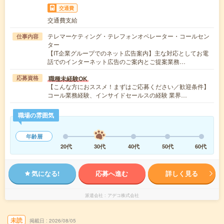
交通費
交通費支給
テレマーケティング・テレフォンオペレーター・コールセン
仕事内容
ター
【IT企業グループでのネット広告案内】主な対応としてお電
話でのインターネット広告のご案内とご提案業務…
職種未経験OK
応募資格
【こんな方におススメ！まずはご応募ください／歓迎条件】
コール業務経験、インサイドセールスの経験 業界…
職場の雰囲気
年齢層
20代
30代
40代
50代
60代
気になる!
応募へ進む
詳しく見る
派遣会社
アデコ株式会社
未読
掲載日
2026/08/05