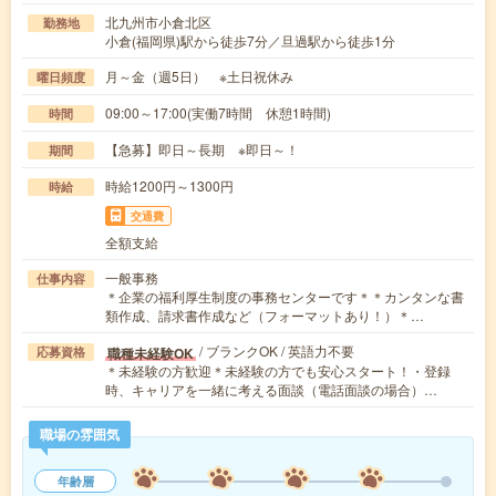
北九州市小倉北区
勤務地
小倉(福岡県)駅から徒歩7分／旦過駅から徒歩1分
月～金（週5日） ※土日祝休み
曜日頻度
09:00～17:00(実働7時間 休憩1時間)
時間
【急募】即日～長期 ※即日～！
期間
時給1200円～1300円
時給
交通費
全額支給
一般事務
仕事内容
＊企業の福利厚生制度の事務センターです＊＊カンタンな書
類作成、請求書作成など（フォーマットあり！）＊…
/ ブランクOK / 英語力不要
職種未経験OK
応募資格
＊未経験の方歓迎＊未経験の方でも安心スタート！・登録
時、キャリアを一緒に考える面談（電話面談の場合）…
職場の雰囲気
年齢層