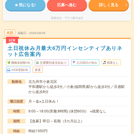
気になる!
応募へ進む
詳しく見る
派遣会社
アデコ株式会社
未読
掲載日
2026/08/05
NEW
土日祝休み月最大6万円インセンティブありネ
ット広告案内
職種未経験OK
交通費別途支給あり
土日祝日が休み
残業なし
WEB登録OK
派遣
北九州市小倉北区
勤務地
平和通駅から徒歩3分／小倉(福岡県)駅から徒歩3分／旦過駅
から徒歩8分
月～金※土日休み！
曜日頻度
9:00～18:00(実働:8時間) (休憩60分) ※残業なし
時間
【急募】即日～長期（3カ月以上）
期間
時給1350円
時給