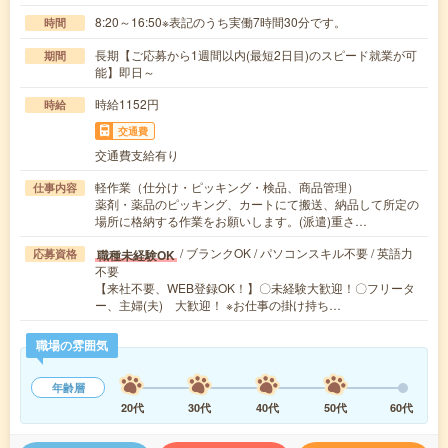
8:20～16:50※表記のうち実働7時間30分です。
時間
長期【ご応募から1週間以内(最短2日目)のスピード就業が可
期間
能】即日～
時給1152円
時給
交通費
交通費支給有り
軽作業（仕分け・ピッキング・検品、商品管理）
仕事内容
薬剤・薬品のピッキング、カートにて搬送、納品して所定の
場所に格納する作業をお願いします。(派遣)重さ…
/ ブランクOK / パソコンスキル不要 / 英語力
職種未経験OK
応募資格
不要
【来社不要、WEB登録OK！】〇未経験大歓迎！〇フリータ
ー、主婦(夫) 大歓迎！ ※お仕事の掛け持ち…
職場の雰囲気
年齢層
20代
30代
40代
50代
60代