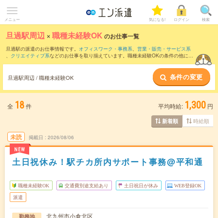
メニュー
気になる!
ログイン
検索
旦過駅周辺
×
職種未経験OK
のお仕事一覧
旦過駅の派遣のお仕事情報です。
オフィスワーク・事務系
、
営業・販売・サービス系
、
クリエイティブ系
などのお仕事を取り揃えています。職種未経験OKの条件の他に、
交通費別途支給あり
、
友だちと一緒の応募OK
、
週4日勤務
などのこだわり条件も取り
揃えています。
条件の変更
旦過駅周辺 / 職種未経験OK
18
1,300
全
件
平均時給:
円
時給順
新着順
未読
掲載日
2026/08/06
NEW
土日祝休み！駅チカ所内サポート事務@平和通
職種未経験OK
交通費別途支給あり
土日祝日が休み
WEB登録OK
派遣
北九州市小倉北区
勤務地