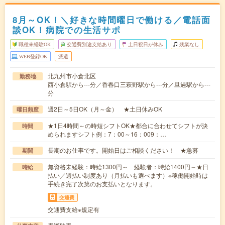
8月～OK！＼好きな時間曜日で働ける／電話面
談OK！病院での生活サポ
職種未経験OK
交通費別途支給あり
土日祝日が休み
残業なし
WEB登録OK
派遣
北九州市小倉北区
勤務地
西小倉駅から---分／香春口三萩野駅から---分／旦過駅から---
分
週2日～5日OK（月～金） ★土日休みOK
曜日頻度
★1日4時間～の時短シフトOK★都合に合わせてシフトが決
時間
められますシフト例：7：00～16：009：…
長期のお仕事です。開始日はご相談ください！ ★急募
期間
無資格未経験：時給1300円～ 経験者：時給1400円～★日
時給
払い／週払い制度あり（月払いも選べます）※稼働開始時は
手続き完了次第のお支払いとなります。
交通費
交通費支給※規定有