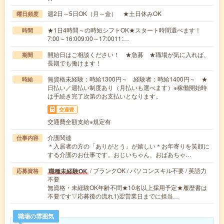
週2日～5日OK（月～金） ★土日休みOK
曜日頻度
★1日4時間～の時短シフトOK★スタート時間選べます！
時間
7:00～16:009:00～17:0011:…
開始日はご相談ください！ ★急募 ★職場が気に入れば、
期間
長期でも働けます！
無資格未経験：時給1300円～ 経験者：時給1400円～ ★
時給
日払い／週払い制度あり（月払いも選べます）※稼働開始時
は手続き完了次第のお支払いとなります。
交通費
交通費全額支給※規定有
介護関連
仕事内容
＊入居者の方の「ありがとう」が嬉しい＊お年寄りを笑顔に
する介護のお仕事です。おじいちゃん、おばあちゃ…
/ ブランクOK / パソコンスキル不要 / 英語力
職種未経験OK
応募資格
不要
無資格・未経験OK年齢不問★10名以上採用予定★履歴書は
不要です▽応募後の流れ1)翌営業日までに担当…
職場の雰囲気