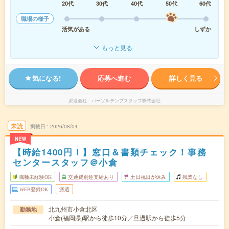
20代
30代
40代
50代
60代
職場の様子
活気がある
しずか
もっと見る
気になる!
応募へ進む
詳しく見る
派遣会社
パーソルテンプスタッフ株式会社
未読
掲載日
2026/08/04
NEW
【時給1400円！】窓口＆書類チェック！事務
センタースタッフ＠小倉
職種未経験OK
交通費別途支給あり
土日祝日が休み
残業なし
WEB登録OK
派遣
北九州市小倉北区
勤務地
小倉(福岡県)駅から徒歩10分／旦過駅から徒歩5分