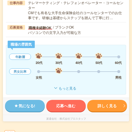
テレマーケティング・テレフォンオペレーター・コールセン
仕事内容
ター
CMでも有名な大手生命保険会社のコールセンターでのお仕
事です。研修は基礎からステップを踏んで丁寧に行…
/ ブランクOK
職種未経験OK
応募資格
パソコンでの文字入力が可能な方
職場の雰囲気
年齢層
20代
30代
40代
50代
60代
男女比率
女性
男性
もっと見る
気になる!
応募へ進む
詳しく見る
派遣会社
株式会社プロスタッフ