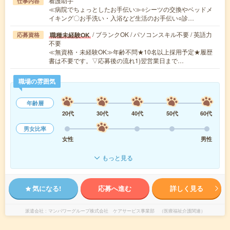
看護助手
仕事内容
≪病院でちょっとしたお手伝い≫○シーツの交換やベッドメ
イキング〇お手洗い・入浴など生活のお手伝い○診…
/ ブランクOK / パソコンスキル不要 / 英語力
職種未経験OK
応募資格
不要
≪無資格・未経験OK≫年齢不問★10名以上採用予定★履歴
書は不要です。▽応募後の流れ1)翌営業日まで…
職場の雰囲気
年齢層
20代
30代
40代
50代
60代
男女比率
女性
男性
もっと見る
気になる!
応募へ進む
詳しく見る
派遣会社
マンパワーグループ株式会社 ケアサービス事業部 （医療福祉介護関連）