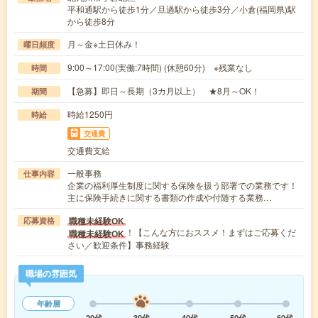
平和通駅から徒歩1分／旦過駅から徒歩3分／小倉(福岡県)駅
から徒歩8分
月～金※土日休み！
曜日頻度
9:00～17:00(実働:7時間) (休憩60分) ※残業なし
時間
【急募】即日～長期（3カ月以上） ★8月～OK！
期間
時給1250円
時給
交通費
交通費支給
一般事務
仕事内容
企業の福利厚生制度に関する保険を扱う部署での業務です！
主に保険手続きに関する書類の作成や付随する業務…
職種未経験OK
応募資格
！【こんな方におススメ！まずはご応募くだ
職種未経験OK
さい／歓迎条件】事務経験
職場の雰囲気
年齢層
20代
30代
40代
50代
60代