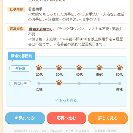
看護助手
仕事内容
≪病院でちょっとしたお手伝い≫〇お手洗い・入浴など生活
のお手伝い○診察室への付き添い○食事のサポート…
/ ブランクOK / パソコンスキル不要 / 英語力
職種未経験OK
応募資格
不要
≪無資格・未経験OK≫年齢不問★10名以上採用予定★履歴
書は不要です。▽応募後の流れ1)翌営業日まで…
職場の雰囲気
年齢層
20代
30代
40代
50代
60代
男女比率
女性
男性
もっと見る
気になる!
応募へ進む
詳しく見る
派遣会社
マンパワーグループ株式会社 ケアサービス事業部 （医療福祉介護関連）