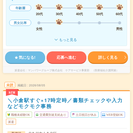
年齢層
20代
30代
40代
50代
60代
男女比率
女性
男性
もっと見る
気になる!
応募へ進む
詳しく見る
派遣会社
マンパワーグループ株式会社 ケアサービス事業部 （医療福祉介護関連）
未読
掲載日
2026/08/05
NEW
＼小倉駅すぐ×17時定時／書類チェックや入力
などモクモク事務
職種未経験OK
交通費別途支給あり
土日祝日が休み
WEB登録OK
派遣