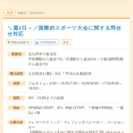
未読
掲載日
2026/08/01
＼週2日～／国際的スポーツ大会に関する問合
せ対応
職種未経験OK
WEB登録OK
派遣
北九州市小倉北区
勤務地
平和通駅から徒歩1分／旦過駅から徒歩4分／小倉(福岡県)駅
から徒歩7分
土日祝含む週2～5日 ＊平日のみ相談OK
曜日頻度
フルタイム）6:00～15:00/7:00～16:00/8:00～17:00/9:00～
時間
18:001…
9/2～10/26までの短期
期間
OP)時給1350円、SV）時給1570円 ＊研修中同時給 ＊週
時給
払いOK
テレマーケティング・テレフォンオペレーター・コールセン
仕事内容
ター
【国際的スポーツ大会に関する問合せ対応】問い合わせチャ