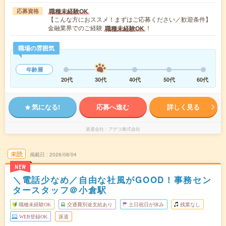
職種未経験OK
応募資格
【こんな方におススメ！まずはご応募ください／歓迎条件】
金融業界でのご経験
！
職種未経験OK
職場の雰囲気
年齢層
20代
30代
40代
50代
60代
気になる!
応募へ進む
詳しく見る
派遣会社
アデコ株式会社
未読
掲載日
2026/08/04
NEW
＼電話少なめ／自由な社風がGOOD！事務セン
タースタッフ＠小倉駅
職種未経験OK
交通費別途支給あり
土日祝日が休み
残業なし
WEB登録OK
派遣