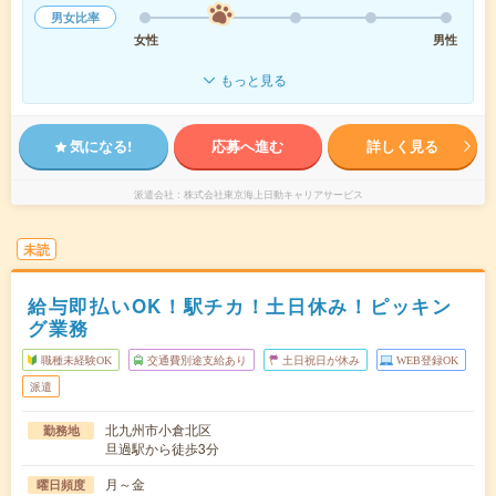
男女比率
女性
男性
もっと見る
気になる!
応募へ進む
詳しく見る
派遣会社
株式会社東京海上日動キャリアサービス
未読
給与即払いOK！駅チカ！土日休み！ピッキン
グ業務
職種未経験OK
交通費別途支給あり
土日祝日が休み
WEB登録OK
派遣
北九州市小倉北区
勤務地
旦過駅から徒歩3分
月～金
曜日頻度