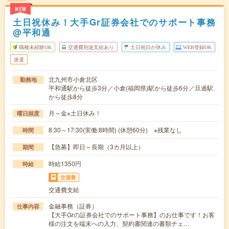
NEW
土日祝休み！大手Gr証券会社でのサポート事務
@平和通
職種未経験OK
交通費別途支給あり
土日祝日が休み
WEB登録OK
派遣
北九州市小倉北区
勤務地
平和通駅から徒歩3分／小倉(福岡県)駅から徒歩6分／旦過駅
から徒歩8分
月～金※土日休み！
曜日頻度
8:30～17:30(実働:8時間) (休憩60分) ※残業なし
時間
【急募】即日～長期（3カ月以上）
期間
時給1350円
時給
交通費
交通費支給
金融事務（証券）
仕事内容
【大手Grの証券会社でのサポート事務】のお仕事です！お客
様の注文を端末への入力、契約書関連の書類チェ…