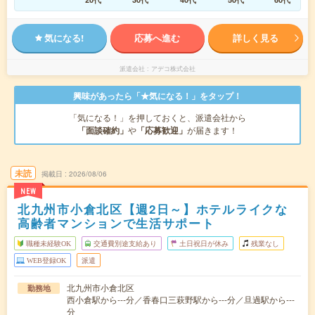
気になる!
応募へ進む
詳しく見る
派遣会社
アデコ株式会社
興味があったら「★気になる！」をタップ！
「気になる！」を押しておくと、派遣会社から
「面談確約」
や
「応募歓迎」
が届きます！
未読
掲載日
2026/08/06
NEW
北九州市小倉北区【週2日～】ホテルライクな
高齢者マンションで生活サポート
職種未経験OK
交通費別途支給あり
土日祝日が休み
残業なし
WEB登録OK
派遣
北九州市小倉北区
勤務地
西小倉駅から---分／香春口三萩野駅から---分／旦過駅から---
分