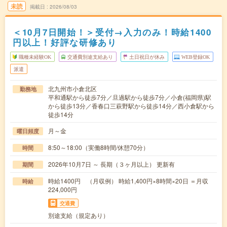
未読
掲載日
2026/08/03
＜10月7日開始！＞受付→入力のみ！時給1400
円以上！好評な研修あり
職種未経験OK
交通費別途支給あり
土日祝日が休み
WEB登録OK
派遣
北九州市小倉北区
勤務地
平和通駅から徒歩7分／旦過駅から徒歩7分／小倉(福岡県)駅
から徒歩13分／香春口三萩野駅から徒歩14分／西小倉駅から
徒歩14分
月～金
曜日頻度
8:50～18:00（実働8時間/休憩70分）
時間
2026年10月7日 ～ 長期（３ヶ月以上） 更新有
期間
時給1400円 （月収例） 時給1,400円×8時間×20日 ＝月収
時給
224,000円
交通費
別途支給（規定あり）