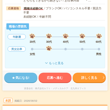
どちらもできるから飽きない！お仕事内容￣￣・…
/ ブランクOK / パソコンスキル不要 / 英語力
職種未経験OK
応募資格
不要
未経験OK！年齢不問
職場の雰囲気
年齢層
20代
30代
40代
50代
60代
男女比率
女性
男性
もっと見る
気になる!
応募へ進む
詳しく見る
派遣会社
株式会社ルフト・メディカルケア 北九州オフィス
未読
掲載日
2026/08/02