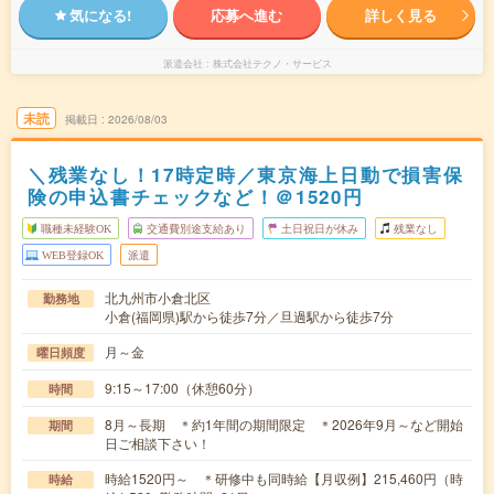
気になる!
応募へ進む
詳しく見る
派遣会社
株式会社テクノ・サービス
未読
掲載日
2026/08/03
＼残業なし！17時定時／東京海上日動で損害保
険の申込書チェックなど！＠1520円
職種未経験OK
交通費別途支給あり
土日祝日が休み
残業なし
WEB登録OK
派遣
北九州市小倉北区
勤務地
小倉(福岡県)駅から徒歩7分／旦過駅から徒歩7分
月～金
曜日頻度
9:15～17:00（休憩60分）
時間
8月～長期 ＊約1年間の期間限定 ＊2026年9月～など開始
期間
日ご相談下さい！
時給1520円～ ＊研修中も同時給【月収例】215,460円（時
時給