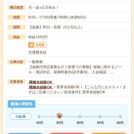
月～金※土日休み！
曜日頻度
9:00～17:00(実働:7時間) (休憩60分)
時間
【急募】即日～長期（3カ月以上）
期間
時給1250円
時給
交通費
交通費支給
一般事務
仕事内容
【保険代理店業務を行う部署での事務】保険に関するメー
ル・電話対応、保険料案内(請求書等)、入金確認、…
職種未経験OK
応募資格
！業界未経験OK！【こんな方におススメ！ま
職種未経験OK
ずはご応募ください／歓迎条件】業界未経験OK
職場の雰囲気
年齢層
20代
30代
40代
50代
60代