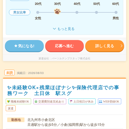
20代
30代
40代
50代
60代
男女比率
女性
男性
もっと見る
気になる!
応募へ進む
詳しく見る
派遣会社
パーソルテンプスタッフ株式会社
未読
掲載日
2026/08/03
✨未経験OK×残業ほぼナシ✨保険代理店での事
務ワーク 土日休 駅スグ
職種未経験OK
交通費別途支給あり
土日祝日が休み
WEB登録OK
派遣
北九州市小倉北区
勤務地
旦過駅から徒歩5分／小倉(福岡県)駅から徒歩15分