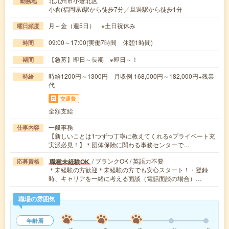
北九州市小倉北区
勤務地
小倉(福岡県)駅から徒歩7分／旦過駅から徒歩1分
月～金（週5日） ※土日祝休み
曜日頻度
09:00～17:00(実働7時間 休憩1時間)
時間
【急募】即日～長期 ※即日～！
期間
時給1200円～1300円 月収例 168,000円～182,000円+残業
時給
代
交通費
全額支給
一般事務
仕事内容
【新しいことは1つずつ丁寧に教えてくれる○プライベート充
実派必見！】＊団体保険に関わる事務センターで…
/ ブランクOK / 英語力不要
職種未経験OK
応募資格
＊未経験の方歓迎＊未経験の方でも安心スタート！・登録
時、キャリアを一緒に考える面談（電話面談の場合）…
職場の雰囲気
年齢層