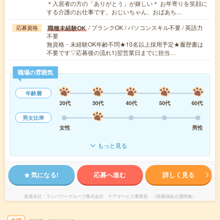
＊入居者の方の「ありがとう」が嬉しい＊ お年寄りを笑顔に
する介護のお仕事です。おじいちゃん、おばあち…
/ ブランクOK / パソコンスキル不要 / 英語力
職種未経験OK
応募資格
不要
無資格・未経験OK年齢不問★10名以上採用予定★履歴書は
不要です▽応募後の流れ1)翌営業日までに担当…
職場の雰囲気
年齢層
20代
30代
40代
50代
60代
男女比率
女性
男性
もっと見る
気になる!
応募へ進む
詳しく見る
派遣会社
マンパワーグループ株式会社 ケアサービス事業部 （医療福祉介護関連）