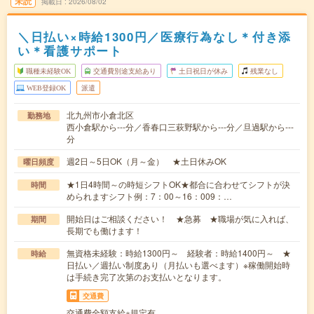
未読
掲載日
2026/08/02
＼日払い×時給1300円／医療行為なし＊付き添
い＊看護サポート
職種未経験OK
交通費別途支給あり
土日祝日が休み
残業なし
WEB登録OK
派遣
北九州市小倉北区
勤務地
西小倉駅から---分／香春口三萩野駅から---分／旦過駅から---
分
週2日～5日OK（月～金） ★土日休みOK
曜日頻度
★1日4時間～の時短シフトOK★都合に合わせてシフトが決
時間
められますシフト例：7：00～16：009：…
開始日はご相談ください！ ★急募 ★職場が気に入れば、
期間
長期でも働けます！
無資格未経験：時給1300円～ 経験者：時給1400円～ ★
時給
日払い／週払い制度あり（月払いも選べます）※稼働開始時
は手続き完了次第のお支払いとなります。
交通費
交通費全額支給※規定有