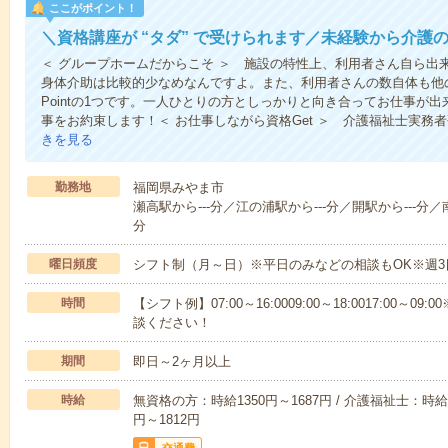
ここがポイント！
＼資格講座が “タダ” で受けられます／未経験から介護
＜ グループホームだからこそ ＞ 施設の特性上、利用者さん自ら出
身体介助は比較的少なめなんですよ。また、利用者さんの数自体も他
Pointの1つです。一人ひとりの方としっかりと向き合ってお仕事が
事をお約束します！＜ お仕事しながら資格Get ＞ 介護福祉士実務
きを見る
勤務地
福岡県みやま市
瀬高駅から---分／江の浦駅から---分／開駅から---分／南
分
曜日頻度
シフト制（月～日）※平日のみなどの相談もOK※週3
時間
【シフト例】07:00～16:0009:00～18:0017:00
談ください！
期間
即日～2ヶ月以上
時給
無資格の方：時給1350円～1687円 / 介護福祉士：時給1
円～1812円