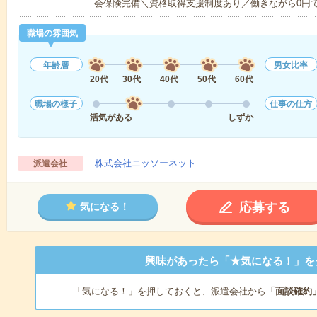
会保険完備＼資格取得支援制度あり／働きながら0円
職場の雰囲気
年齢層
男女比率
20代
30代
40代
50代
60代
職場の様子
仕事の仕方
活気がある
しずか
株式会社ニッソーネット
派遣会社
応募する
気になる！
興味があったら「★気になる！」を
「気になる！」を押しておくと、派遣会社から
「面談確約