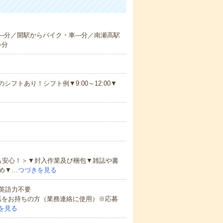
--分／開駅からバイク・車---分／南瀬高駅
-分
シフトあり！シフト例▼9:00～12:00▼
も安心！＞▼封入作業及び梱包▼雑誌や書
め▼…
つづきを見る
 英語力不要
話をお持ちの方（業務連絡に使用）※応募
を見る