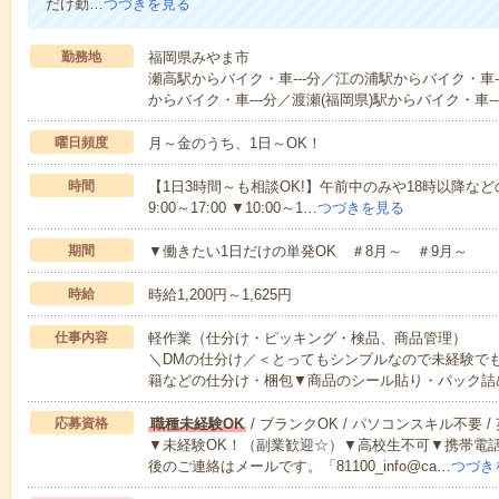
だけ勤…
つづきを見る
勤務地
福岡県みやま市
瀬高駅からバイク・車---分／江の浦駅からバイク・車-
からバイク・車---分／渡瀬(福岡県)駅からバイク・車--
曜日頻度
月～金のうち、1日～OK！
時間
【1日3時間～も相談OK!】午前中のみや18時以降などの
9:00～17:00 ▼10:00～1…
つづきを見る
期間
▼働きたい1日だけの単発OK ＃8月～ ＃9月～
時給
時給1,200円～1,625円
仕事内容
軽作業（仕分け・ピッキング・検品、商品管理）
＼DMの仕分け／＜とってもシンプルなので未経験で
籍などの仕分け・梱包▼商品のシール貼り・パック詰
応募資格
職種未経験OK
/ ブランクOK / パソコンスキル不要 /
▼未経験OK！（副業歓迎☆）▼高校生不可▼携帯電
後のご連絡はメールです。「81100_info@ca…
つづき