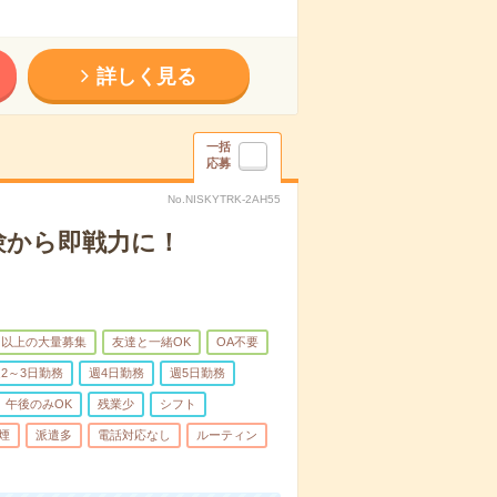
詳しく見る
一括
応募
No.NISKYTRK-2AH55
験から即戦力に！
名以上の大量募集
友達と一緒OK
OA不要
2～3日勤務
週4日勤務
週5日勤務
午後のみOK
残業少
シフト
煙
派遣多
電話対応なし
ルーティン