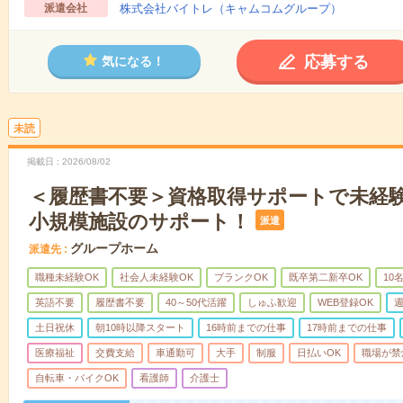
派遣会社
株式会社バイトレ（キャムコムグループ）
応募する
気になる！
未読
掲載日
2026/08/02
＜履歴書不要＞資格取得サポートで未経
小規模施設のサポート！
派遣
グループホーム
派遣先
職種未経験OK
社会人未経験OK
ブランクOK
既卒第二新卒OK
10
英語不要
履歴書不要
40～50代活躍
しゅふ歓迎
WEB登録OK
週
土日祝休
朝10時以降スタート
16時前までの仕事
17時前までの仕事
医療福祉
交費支給
車通勤可
大手
制服
日払いOK
職場が禁
自転車・バイクOK
看護師
介護士