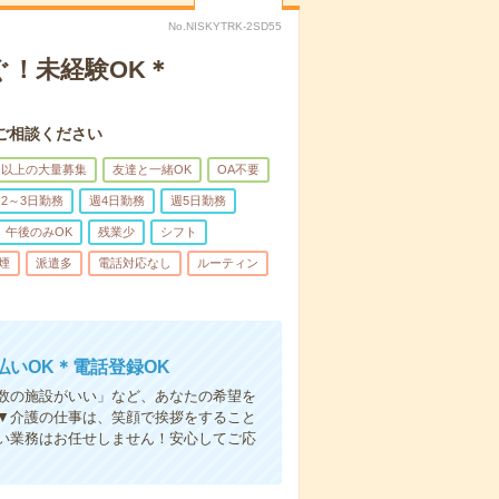
No.NISKYTRK-2SD55
ぐ！未経験OK＊
ご相談ください
名以上の大量募集
友達と一緒OK
OA不要
2～3日勤務
週4日勤務
週5日勤務
午後のみOK
残業少
シフト
煙
派遣多
電話対応なし
ルーティン
いOK＊電話登録OK
人数の施設がいい」など、あなたの希望を
▼介護の仕事は、笑顔で挨拶をすること
い業務はお任せしません！安心してご応