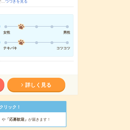
で…
つづきを見る
女性
男性
テキパキ
コツコツ
詳しく見る
クリック！
」
や
「応募歓迎」
が届きます！