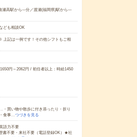
瀬高駅から---分／渡瀬(福岡県)駅から---
なども相談OK
～09:00※ 上記は一例です！その他シフトもご相
650円～2062円 / 初任者以上：時給1450
…・買い物や散歩に付き添ったり・折り
・食事…
つづきを見る
 英語力不要
歴書不要・来社不要（電話登録OK）★社