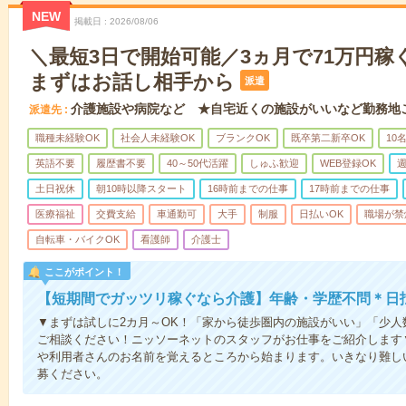
NEW
掲載日
2026/08/06
＼最短3日で開始可能／3ヵ月で71万円稼
まずはお話し相手から
派遣
介護施設や病院など ★自宅近くの施設がいいなど勤務地
派遣先
職種未経験OK
社会人未経験OK
ブランクOK
既卒第二新卒OK
10
英語不要
履歴書不要
40～50代活躍
しゅふ歓迎
WEB登録OK
週
土日祝休
朝10時以降スタート
16時前までの仕事
17時前までの仕事
医療福祉
交費支給
車通勤可
大手
制服
日払いOK
職場が禁
自転車・バイクOK
看護師
介護士
ここがポイント！
【短期間でガッツリ稼ぐなら介護】年齢・学歴不問＊日払
▼まずは試しに2カ月～OK！「家から徒歩圏内の施設がいい」「少
ご相談ください！ニッソーネットのスタッフがお仕事をご紹介します
や利用者さんのお名前を覚えるところから始まります。いきなり難し
募ください。