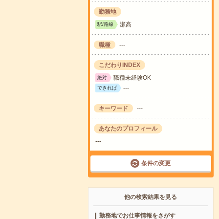
勤務地
瀬高
駅/路線
職種
---
こだわりINDEX
職種未経験OK
絶対
---
できれば
キーワード
---
あなたのプロフィール
---
条件の変更
他の検索結果を見る
勤務地でお仕事情報をさがす