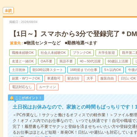
未読
掲載日
2026/08/04
【1日～】スマホから3分で登録完了＊D
■物流センターなど ■勤務地選べます
派遣先
職種未経験OK
社会人未経験OK
ブランクOK
大学生歓迎
既卒第二
友達と一緒OK
OA不要
英語不要
40～50代活躍
60歳以上活躍
土日祝休
朝10時以降スタート
16時前までの仕事
5ｈ以内OK
午後
副業・WワークOK
車通勤可
駅歩5分
大手
服装自由
日払いOK
電話対応なし
ルーティン
ここがポイント！
土日祝はお休みなので、家族との時間もばっちりです！1
＜PC作業なし！サクッと働けるオフィスでの軽作業！＞ファイル整
ク！オフィス内でのお仕事なので、いつでも快適です！自宅や職場で
完了！履歴書も不要でサクッと登録を済ませちゃいたい方や登録交通
るお仕事はほとんど短期・単発OK！日払いや週払いも対応していま