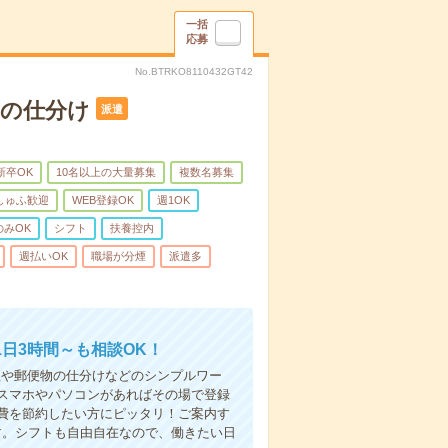
一括
応募
No.BTRKO8110432GT42
Mの仕分け
派遣
新卒OK
10名以上の大量募集
複数名募集
しゅふ歓迎
WEB登録OK
週1OK
のみOK
シフト
扶養控内
週払いOK
職場が分煙
派遣多
日3時間～も相談OK！
理や郵便物の仕分けなどのシンプルワー
スマホやパソコンがあればその場で登録
費を節約したい方にピッタリ！ご案内す
す。シフトも自由自在なので、働きたい日