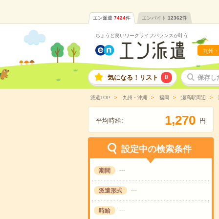
エン派遣
7424
件
エンバイト
12362
件
ちょうど良いワークライフバランスが叶う
九州・
気になる！リスト
0
保存し
派遣TOP
九州・沖縄
福岡
瀬高駅周辺
,
1
2
7
0
平均時給:
円
設定中の検索条件
期間
---
派遣形式
---
時給
---