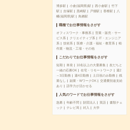
博多駅
小倉(福岡県)駅
西小倉駅
竹下
駅
吉塚駅
黒崎駅
戸畑駅
香椎駅
八
幡(福岡県)駅
鳥栖駅
職種でお仕事情報をさがす
オフィスワーク・事務系
営業・販売・サー
ビス系
クリエイティブ系
IT・エンジニア
系
技術系
医療・介護・福祉・教育系
軽
作業・物流・工場・その他
こだわりでお仕事情報をさがす
短期
単発
10名以上の大量募集
友だちと
一緒の応募OK
在宅・リモートワーク
週2
～3日勤務
週4日勤務
土日祝のみ勤務
残
業なし
副業・WワークOK
交通費別途支給
あり
語学力が活かせる
人気のワードでお仕事情報をさがす
急募
年齢不問
財団法人
英語
書類チェ
ック
テレビ局
封入
大学