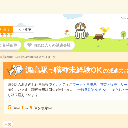
ヘル
沖縄版
エリア変更
た希望条件
お気に入りの派遣会社
瀬高駅周辺 職種未経験OKの派遣の仕事一覧
瀬高駅
職種未経験OK
で
の派遣の
瀬高駅の派遣のお仕事情報です。
オフィスワーク・事務系
、
営業・販売・サー
揃えています。職種未経験OKの条件の他に、
交通費別途支給あり
、
友だちと一
も取り揃えています。
5
1
5
件中
～
件を表示中
未読