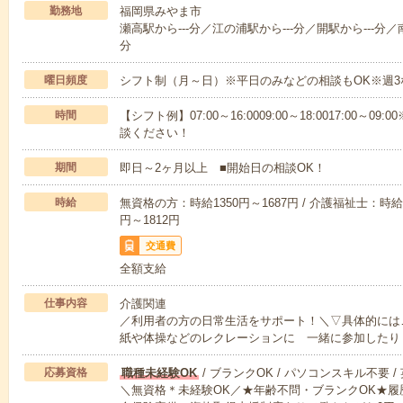
勤務地
福岡県みやま市
瀬高駅から---分／江の浦駅から---分／開駅から---分／南
分
曜日頻度
シフト制（月～日）※平日のみなどの相談もOK※週3
時間
【シフト例】07:00～16:0009:00～18:0017:00
談ください！
期間
即日～2ヶ月以上 ■開始日の相談OK！
時給
無資格の方：時給1350円～1687円 / 介護福祉士：時給1
円～1812円
交通費
全額支給
仕事内容
介護関連
／利用者の方の日常生活をサポート！＼▽具体的には
紙や体操などのレクレーションに 一緒に参加したり
応募資格
職種未経験OK
/ ブランクOK / パソコンスキル不要 /
＼無資格＊未経験OK／★年齢不問・ブランクOK★履