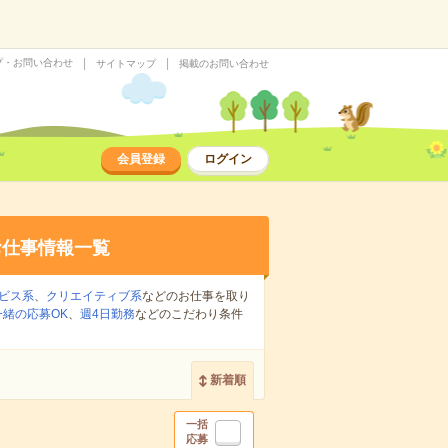
プ・お問い合わせ
サイトマップ
掲載のお問い合わせ
会員登録
ログイン
お仕事情報一覧
ビス系
、
クリエイティブ系
などのお仕事を取り
緒の応募OK
、
週4日勤務
などのこだわり条件
新着順
一括
応募