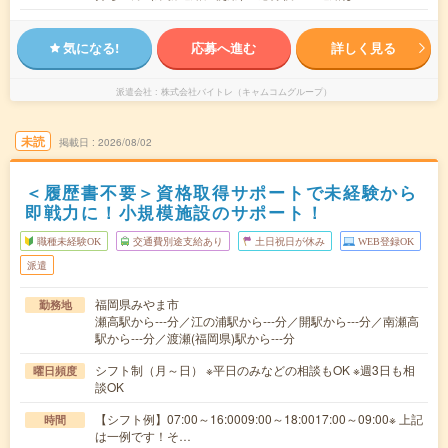
気になる!
応募へ進む
詳しく見る
派遣会社
株式会社バイトレ（キャムコムグループ）
未読
掲載日
2026/08/02
＜履歴書不要＞資格取得サポートで未経験から
即戦力に！小規模施設のサポート！
職種未経験OK
交通費別途支給あり
土日祝日が休み
WEB登録OK
派遣
福岡県みやま市
勤務地
瀬高駅から---分／江の浦駅から---分／開駅から---分／南瀬高
駅から---分／渡瀬(福岡県)駅から---分
シフト制（月～日） ※平日のみなどの相談もOK ※週3日も相
曜日頻度
談OK
【シフト例】07:00～16:0009:00～18:0017:00～09:00※ 上記
時間
は一例です！そ…