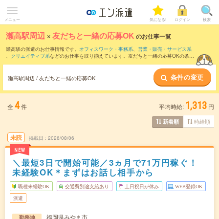
メニュー
気になる!
ログイン
検索
瀬高駅周辺
×
友だちと一緒の応募OK
のお仕事一覧
瀬高駅の派遣のお仕事情報です。
オフィスワーク・事務系
、
営業・販売・サービス系
、
クリエイティブ系
などのお仕事を取り揃えています。友だちと一緒の応募OKの条件
の他に、
交通費別途支給あり
、
職種未経験OK
、
週4日勤務
などのこだわり条件も取り
揃えています。
条件の変更
瀬高駅周辺 / 友だちと一緒の応募OK
4
1,313
全
件
平均時給:
円
時給順
新着順
未読
掲載日
2026/08/06
NEW
＼最短3日で開始可能／3ヵ月で71万円稼ぐ！
未経験OK＊まずはお話し相手から
職種未経験OK
交通費別途支給あり
土日祝日が休み
WEB登録OK
派遣
福岡県みやま市
勤務地