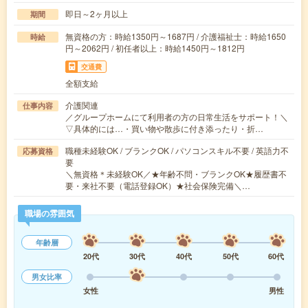
即日～2ヶ月以上
期間
無資格の方：時給1350円～1687円 / 介護福祉士：時給1650
時給
円～2062円 / 初任者以上：時給1450円～1812円
交通費
全額支給
介護関連
仕事内容
／グループホームにて利用者の方の日常生活をサポート！＼
▽具体的には…・買い物や散歩に付き添ったり・折…
職種未経験OK / ブランクOK / パソコンスキル不要 / 英語力不
応募資格
要
＼無資格＊未経験OK／★年齢不問・ブランクOK★履歴書不
要・来社不要（電話登録OK）★社会保険完備＼…
職場の雰囲気
年齢層
20代
30代
40代
50代
60代
男女比率
女性
男性