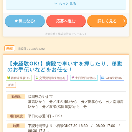
もっと見る
気になる!
応募へ進む
詳しく見る
派遣会社
株式会社ニッソーネット
未読
掲載日
2026/08/02
【未経験OK!】病院で車いすを押したり、移動
のお手伝いなどをお任せ！
職種未経験OK
交通費別途支給あり
土日祝日が休み
WEB登録OK
派遣
福岡県みやま市
勤務地
瀬高駅から---分／江の浦駅から---分／開駅から---分／南瀬高
駅から---分／渡瀬(福岡県)駅から---分
平日のみ週3日～OK！
曜日頻度
下記時間帯よりご相談OK07:30-16:30 / 08:00-17:00 /
時間
08:30-17:3…