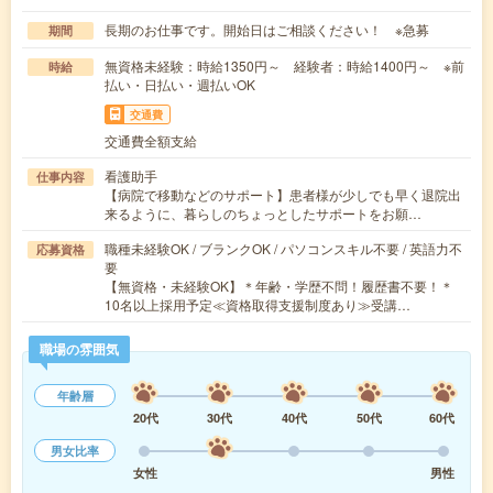
長期のお仕事です。開始日はご相談ください！ ※急募
期間
無資格未経験：時給1350円～ 経験者：時給1400円～ ※前
時給
払い・日払い・週払いOK
交通費
交通費全額支給
看護助手
仕事内容
【病院で移動などのサポート】患者様が少しでも早く退院出
来るように、暮らしのちょっとしたサポートをお願…
職種未経験OK / ブランクOK / パソコンスキル不要 / 英語力不
応募資格
要
【無資格・未経験OK】＊年齢・学歴不問！履歴書不要！＊
10名以上採用予定≪資格取得支援制度あり≫受講…
職場の雰囲気
年齢層
20代
30代
40代
50代
60代
男女比率
女性
男性