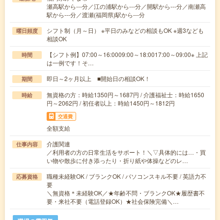
瀬高駅から---分／江の浦駅から---分／開駅から---分／南瀬高
駅から---分／渡瀬(福岡県)駅から---分
シフト制（月～日） ※平日のみなどの相談もOK ※週3なども
曜日頻度
相談OK
【シフト例】07:00～16:0009:00～18:0017:00～09:00※ 上記
時間
は一例です！そ…
即日～2ヶ月以上 ■開始日の相談OK！
期間
無資格の方：時給1350円～1687円 / 介護福祉士：時給1650
時給
円～2062円 / 初任者以上：時給1450円～1812円
交通費
全額支給
介護関連
仕事内容
／利用者の方の日常生活をサポート！＼▽具体的には…・買
い物や散歩に付き添ったり・折り紙や体操などのレ…
職種未経験OK / ブランクOK / パソコンスキル不要 / 英語力不
応募資格
要
＼無資格＊未経験OK／★年齢不問・ブランクOK★履歴書不
要・来社不要（電話登録OK）★社会保険完備＼…