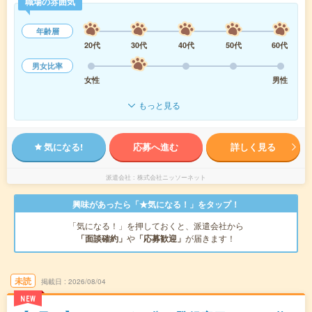
職場の雰囲気
年齢層
20代
30代
40代
50代
60代
男女比率
女性
男性
もっと見る
気になる!
応募へ進む
詳しく見る
派遣会社
株式会社ニッソーネット
興味があったら「★気になる！」をタップ！
「気になる！」を押しておくと、派遣会社から
「面談確約」
や
「応募歓迎」
が届きます！
未読
掲載日
2026/08/04
NEW