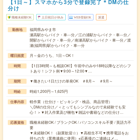
【1日～】スマホから3分で登録完了＊DMの仕
分け
職種未経験OK
土日祝日が休み
WEB登録OK
派遣
福岡県みやま市
勤務地
瀬高駅からバイク・車---分／江の浦駅からバイク・車---分／
開駅からバイク・車---分／南瀬高駅からバイク・車---分／渡
瀬(福岡県)駅からバイク・車---分
月～金のうち、1日～OK！
曜日頻度
【1日3時間～も相談OK!】午前中のみや18時以降などのシフ
時間
トあり！シフト例▼9:00～12:00▼…
▼働きたい1日だけの単発OK ＃8月～ ＃9月～
期間
時給1,200円～1,625円
時給
軽作業（仕分け・ピッキング・検品、商品管理）
仕事内容
＼DMの仕分け／＜とってもシンプルなので未経験でも安
心！＞▼封入作業及び梱包▼雑誌や書籍などの仕分け…
職種未経験OK / ブランクOK / パソコンスキル不要 / 英語力不
応募資格
要
▼未経験OK！（副業歓迎☆）▼高校生不可▼携帯電話をお
持ちの方（業務連絡に使用）※応募後のご連絡はメ…