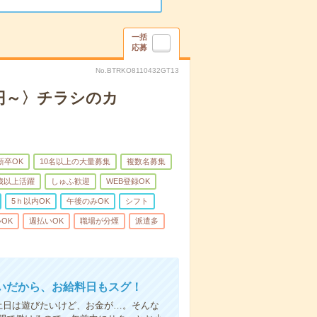
一括
応募
No.BTRKO8110432GT13
0円～〉チラシのカ
新卒OK
10名以上の大量募集
複数名募集
0歳以上活躍
しゅふ歓迎
WEB登録OK
5ｈ以内OK
午後のみOK
シフト
OK
週払いOK
職場が分煙
派遣多
いだから、お給料日もスグ！
土日は遊びたいけど、お金が…。そんな