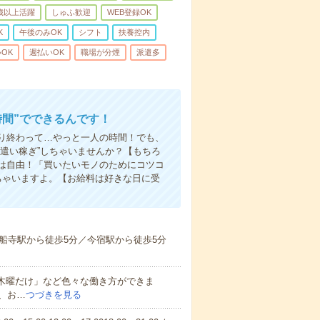
0歳以上活躍
しゅふ歓迎
WEB登録OK
K
午後のみOK
シフト
扶養控内
OK
週払いOK
職場が分煙
派遣多
時間”でできるんです！
り終わって…やっと一人の時間！でも、
遣い稼ぎ”しちゃいませんか？【もちろ
方は自由！「買いたいモノのためにコツコ
ちゃいますよ。【お給料は好きな日に受
船寺駅から徒歩5分／今宿駅から徒歩5分
と木曜だけ」など色々な働き方ができま
、お…
つづきを見る