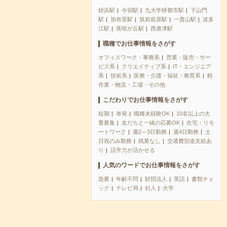
姪浜駅
今宿駅
九大学研都市駅
下山門
駅
加布里駅
筑前前原駅
一貴山駅
波多
江駅
美咲が丘駅
西唐津駅
職種でお仕事情報をさがす
オフィスワーク・事務系
営業・販売・サー
ビス系
クリエイティブ系
IT・エンジニア
系
技術系
医療・介護・福祉・教育系
軽
作業・物流・工場・その他
こだわりでお仕事情報をさがす
短期
単発
職種未経験OK
10名以上の大
量募集
友だちと一緒の応募OK
在宅・リモ
ートワーク
週2～3日勤務
週4日勤務
土
日祝のみ勤務
残業なし
交通費別途支給あ
り
語学力が活かせる
人気のワードでお仕事情報をさがす
急募
年齢不問
財団法人
英語
書類チェ
ック
テレビ局
封入
大学