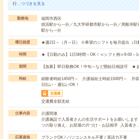
行…
つづきを見る
勤務地
福岡市西区
姪浜駅から---分／九大学研都市駅から---分／周船寺駅か
駅から---分
曜日頻度
★週2日～（月～日） ※希望のシフトを毎月提出（
時間
★【日勤のみ】1日5時間～OK！≪シフト例≫9:00～14:001
期間
【急募】即日勤務OK！中旬～など開始日相談可 ★
時給
経験者時給1450円～ 介護福祉士時給1500円～ 月収25
日払い・週払いOK！
交通費
交通費全額支給
仕事内容
介護関連
介護施設で入居者さんの生活サポートをお願いします
ツの取り換え、お部屋の片づけ・お話相手 入居者さ
応募資格
ブランクOK / パソコンスキル不要 / 英語力不要