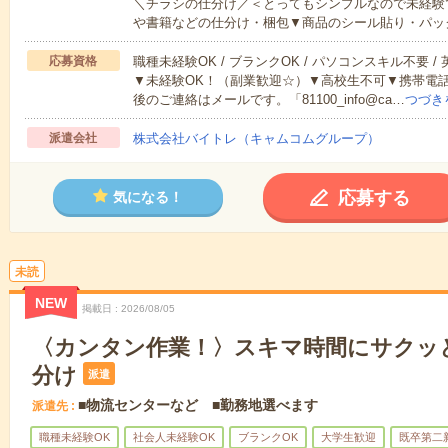
＼チラシの仕分け／＜とってもシンプルなので未経験
や書籍などの仕分け・梱包▼商品のシール貼り・パッ
応募資格
職種未経験OK / ブランクOK / パソコンスキル不要 /
▼未経験OK！（副業歓迎☆）▼高校生不可▼携帯電
後のご連絡はメールです。「81100_info@ca…
つづき
派遣会社
株式会社バイトレ（キャムコムグループ）
応募する
気になる！
未読
NEW
掲載日
2026/08/05
〈カンタン作業！〉スキマ時間にサクッ
分け
派遣
■物流センターなど ■勤務地選べます
派遣先
職種未経験OK
社会人未経験OK
ブランクOK
大学生歓迎
既卒第二