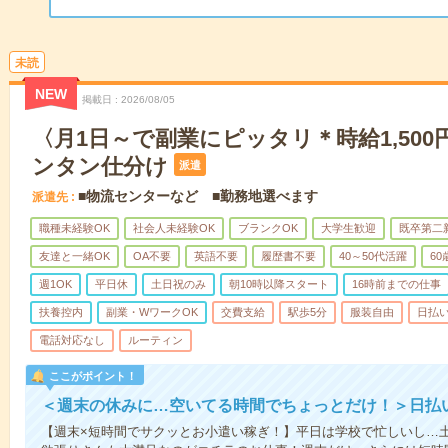
未読
NEW
掲載日
2026/08/05
〈月1日～で副業にピッタリ＊時給1,50
ンタン仕分け
派遣
■物流センターなど ■勤務地選べます
派遣先
職種未経験OK
社会人未経験OK
ブランクOK
大学生歓迎
既卒第二
友達と一緒OK
OA不要
英語不要
履歴書不要
40～50代活躍
6
週1OK
平日休
土日祝のみ
朝10時以降スタート
16時前までの仕事
扶養控内
副業・WワークOK
交費支給
駅歩5分
服装自由
日払い
電話対応なし
ルーティン
ここがポイント！
＜週末の休みに…空いてる時間でちょっとだけ！＞日払
【週末×短時間でサクッとお小遣い稼ぎ！】平日は学校で忙しいし…