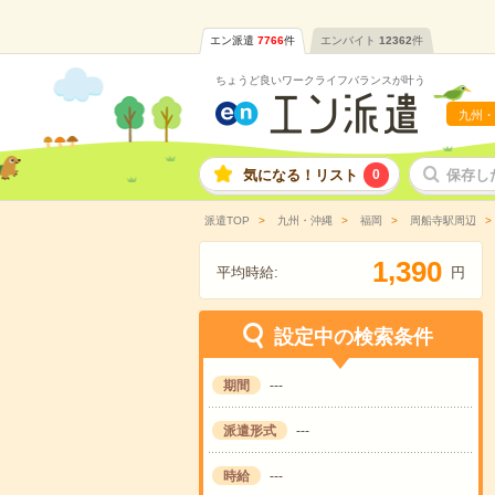
エン派遣
7766
件
エンバイト
12362
件
ちょうど良いワークライフバランスが叶う
九州・
気になる！リスト
0
保存し
派遣TOP
九州・沖縄
福岡
周船寺駅周辺
,
1
3
9
0
平均時給:
円
設定中の検索条件
期間
---
派遣形式
---
時給
---