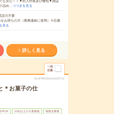
でも安心！＞▼封入作業及び梱包▼雑誌
ク詰め…
つづきを見る
 英語力不要
話をお持ちの方（業務連絡に使用）※応募
を見る
詳しく見る
一括
応募
No.BTRKO8110432GT13
と＊お菓子の仕
新卒OK
10名以上の大量募集
複数名募集