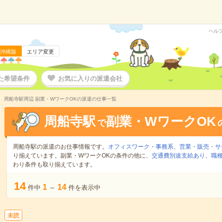
ヘル
沖縄版
エリア変更
た希望条件
お気に入りの派遣会社
周船寺駅周辺 副業・WワークOKの派遣の仕事一覧
周船寺駅
副業・WワークOK
で
周船寺駅の派遣のお仕事情報です。
オフィスワーク・事務系
、
営業・販売・サ
り揃えています。副業・WワークOKの条件の他に、
交通費別途支給あり
、
職種
わり条件も取り揃えています。
14
1
14
件中
～
件を表示中
未読