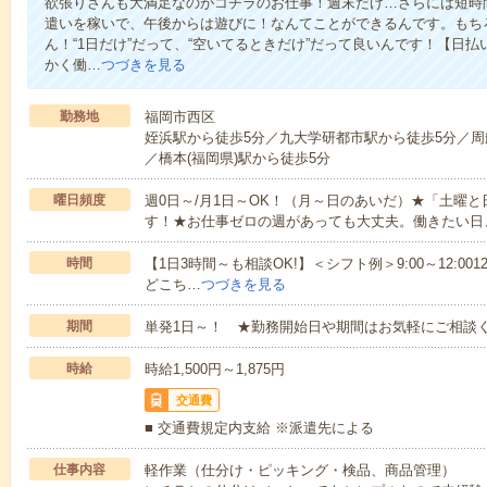
欲張りさんも大満足なのがコチラのお仕事！週末だけ…さらには短時
遣いを稼いで、午後からは遊びに！なんてことができるんです。もち
ん！“1日だけ”だって、“空いてるときだけ”だって良いんです！【日
かく働…
つづきを見る
勤務地
福岡市西区
姪浜駅から徒歩5分／九大学研都市駅から徒歩5分／周
／橋本(福岡県)駅から徒歩5分
曜日頻度
週0日～/月1日～OK！（月～日のあいだ）★「土曜
す！★お仕事ゼロの週があっても大丈夫。働きたい日
時間
【1日3時間～も相談OK!】＜シフト例＞9:00～12:0012:00～1
どこち…
つづきを見る
期間
単発1日～！ ★勤務開始日や期間はお気軽にご相談く
時給
時給1,500円～1,875円
交通費
■ 交通費規定内支給 ※派遣先による
仕事内容
軽作業（仕分け・ピッキング・検品、商品管理）