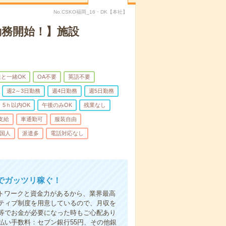
No.CSKO福岡_16・DK【本社】
勤務開始！】施設
と一緒OK
OA不要
英語不要
週2～3日勤務
週4日勤務
週5日勤務
5ｈ以内OK
午後のみOK
残業なし
支給
車通勤可
服装自由
国人
派遣多
電話対応なし
でガッツリ稼ぐ！
ットワークと資金力があるから、業界最高
ティブ制度を用意しているので、月収を
等でお金が必要になった時もご心配あり
払い手数料：セブン銀行55円、その他銀