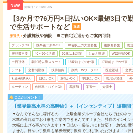
NEW
掲載日
2026/08/05
【3か月で76万円×日払いOK×最短3日で
で生活サポートなど
派遣
介護施設や病院 ※ご自宅近辺からご案内可能
派遣先
ブランクOK
既卒第二新卒OK
10名以上の大量募集
複数名募集
友達
履歴書不要
40～50代活躍
60歳以上活躍
しゅふ歓迎
WEB登録OK
土日祝休
朝10時以降スタート
16時前までの仕事
17時前までの仕事
シフト
交替制勤務
扶養控内
副業・WワークOK
医療福祉
交費
社食/補助あり
日払いOK
週払いOK
即日払いOK
職場が禁煙
外
ルーティン
自転車・バイクOK
看護師
栄養士
介護士
ここがポイント！
【業界最高水準の高時給】＋【インセンティブ】短期間
▼なんでそんなに稼げるの... 上場企業グループ会社ならではのネ
水準の高時給でお仕事をご案内できるんです！また、独自のインセン
大幅に上げる事ができます！▼日払い・週払いにも対応！ 急な出費
ません。日払い手数料も業界最安手数料でご利用いただけます！（日