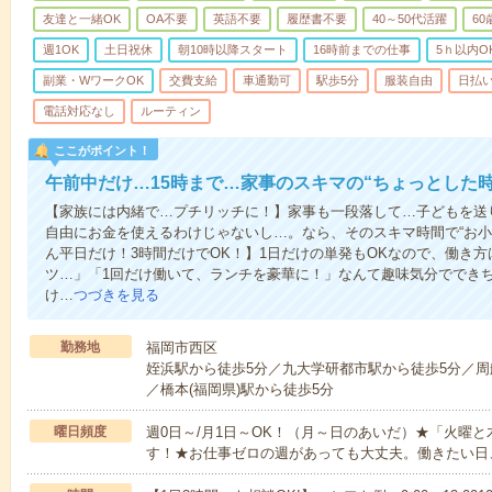
友達と一緒OK
OA不要
英語不要
履歴書不要
40～50代活躍
6
週1OK
土日祝休
朝10時以降スタート
16時前までの仕事
5ｈ以内O
副業・WワークOK
交費支給
車通勤可
駅歩5分
服装自由
日払い
電話対応なし
ルーティン
ここがポイント！
午前中だけ…15時まで…家事のスキマの“ちょっとした
【家族には内緒で…プチリッチに！】家事も一段落して…子どもを送
自由にお金を使えるわけじゃないし…。なら、そのスキマ時間で“お小
ん平日だけ！3時間だけでOK！】1日だけの単発もOKなので、働き
ツ…」「1回だけ働いて、ランチを豪華に！」なんて趣味気分ででき
け…
つづきを見る
勤務地
福岡市西区
姪浜駅から徒歩5分／九大学研都市駅から徒歩5分／周
／橋本(福岡県)駅から徒歩5分
曜日頻度
週0日～/月1日～OK！（月～日のあいだ）★「火曜
す！★お仕事ゼロの週があっても大丈夫。働きたい日