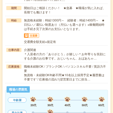
開始日はご相談ください！ ★急募 ★職場が気に入れば、
期間
長期でも働けます！
無資格未経験：時給1300円～ 経験者：時給1400円～ ★
時給
日払い／週払い制度あり（月払いも選べます）※稼働開始時
は手続き完了次第のお支払いとなります。
交通費
交通費全額支給※規定有
介護関連
仕事内容
＊入居者の方の「ありがとう」が嬉しい＊お年寄りを笑顔に
する介護のお仕事です。おじいちゃん、おばあちゃ…
職種未経験OK / ブランクOK / パソコンスキル不要 / 英語力不
応募資格
要
無資格・未経験OK年齢不問★10名以上採用予定★履歴書は
不要です▽応募後の流れ1)翌営業日までに担当…
職場の雰囲気
年齢層
20代
30代
40代
50代
60代
男女比率