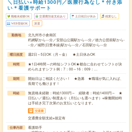
＼日払い×時給1300円／医療行為なし＊付き添
い＊看護サポート
職種未経験OK
交通費別途支給あり
土日祝日が休み
残業なし
WEB登録OK
派遣
北九州市小倉南区
勤務地
朽網駅から---分／安部山公園駅から---分／徳力公団前駅から-
--分／城野(日豊本線)駅から---分／石田駅から---分
週2日～5日OK（月～金） ★土日休みOK
曜日頻度
★1日4時間～の時短シフトOK★都合に合わせてシフトが決
時間
められますシフト例：7：00～16：009：…
開始日はご相談ください！ ★急募 ★職場が気に入れば、
期間
長期でも働けます！
無資格未経験：時給1300円～ 経験者：時給1400円～ ★
時給
日払い／週払い制度あり（月払いも選べます）※稼働開始時
は手続き完了次第のお支払いとなります。
交通費
交通費全額支給※規定有
看護助手
仕事内容