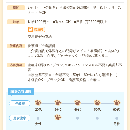
2ヶ月～ ■ご応募から最短3日後に開始可能 8月～、9月ス
期間
タートもOK！
時給1900円～ ■週払いOK ■日収1万5200円以上
時給
交通費
交通費全額支給
看護師・准看護師
仕事内容
【介護施設で体調などの記録がメイン＊看護師】▼具体的に
は…○体温、血圧などのチェック・記録○お薬の飲…
職種未経験OK / ブランクOK / パソコンスキル不要 / 英語力不
応募資格
要
≪履歴書不要≫・年齢不問（50代・60代の方も活躍中！）・
未経験OK・ブランクOK・看護師資格（准看…
職場の雰囲気
年齢層
20代
30代
40代
50代
60代
男女比率
女性
男性