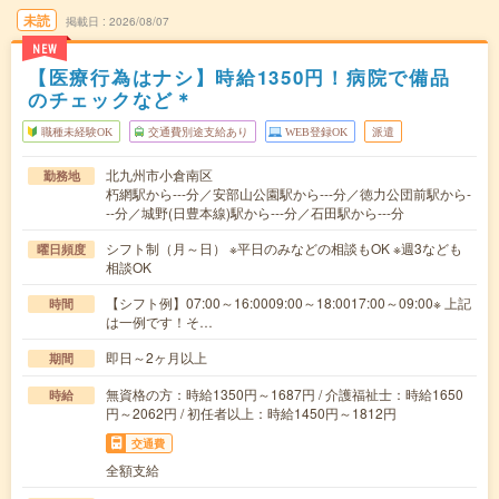
未読
掲載日
2026/08/07
NEW
【医療行為はナシ】時給1350円！病院で備品
のチェックなど＊
職種未経験OK
交通費別途支給あり
WEB登録OK
派遣
北九州市小倉南区
勤務地
朽網駅から---分／安部山公園駅から---分／徳力公団前駅から-
--分／城野(日豊本線)駅から---分／石田駅から---分
シフト制（月～日） ※平日のみなどの相談もOK ※週3なども
曜日頻度
相談OK
【シフト例】07:00～16:0009:00～18:0017:00～09:00※ 上記
時間
は一例です！そ…
即日～2ヶ月以上
期間
無資格の方：時給1350円～1687円 / 介護福祉士：時給1650
時給
円～2062円 / 初任者以上：時給1450円～1812円
交通費
全額支給