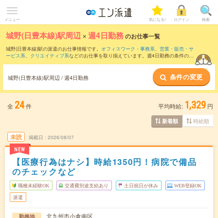
メニュー
気になる!
ログイン
検索
城野(日豊本線)駅周辺
×
週4日勤務
のお仕事一覧
城野(日豊本線)駅の派遣のお仕事情報です。
オフィスワーク・事務系
、
営業・販売・サ
ービス系
、
クリエイティブ系
などのお仕事を取り揃えています。週4日勤務の条件の他
に、
交通費別途支給あり
、
職種未経験OK
、
友だちと一緒の応募OK
などのこだわり条
件も取り揃えています。
条件の変更
城野(日豊本線)駅周辺 / 週4日勤務
24
1,329
全
件
平均時給:
円
時給順
新着順
未読
掲載日
2026/08/07
NEW
【医療行為はナシ】時給1350円！病院で備品
のチェックなど
職種未経験OK
交通費別途支給あり
土日祝日が休み
WEB登録OK
派遣
北九州市小倉南区
勤務地