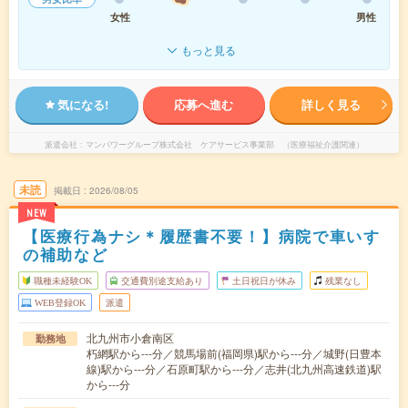
女性
男性
もっと見る
気になる!
応募へ進む
詳しく見る
派遣会社
マンパワーグループ株式会社 ケアサービス事業部 （医療福祉介護関連）
未読
掲載日
2026/08/05
NEW
【医療行為ナシ＊履歴書不要！】病院で車いす
の補助など
職種未経験OK
交通費別途支給あり
土日祝日が休み
残業なし
WEB登録OK
派遣
北九州市小倉南区
勤務地
朽網駅から---分／競馬場前(福岡県)駅から---分／城野(日豊本
線)駅から---分／石原町駅から---分／志井(北九州高速鉄道)駅
から---分