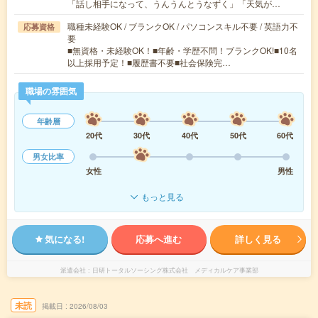
「話し相手になって、うんうんとうなずく」「天気が…
職種未経験OK / ブランクOK / パソコンスキル不要 / 英語力不
応募資格
要
■無資格・未経験OK！■年齢・学歴不問！ブランクOK!■10名
以上採用予定！■履歴書不要■社会保険完…
職場の雰囲気
年齢層
20代
30代
40代
50代
60代
男女比率
女性
男性
もっと見る
気になる!
応募へ進む
詳しく見る
派遣会社
日研トータルソーシング株式会社 メディカルケア事業部
未読
掲載日
2026/08/03