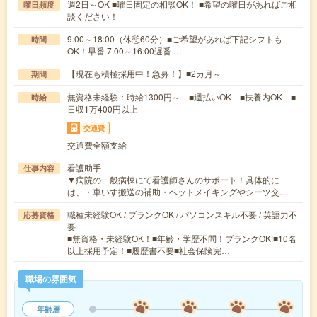
週2日～OK ■曜日固定の相談OK！ ■希望の曜日があればご相
曜日頻度
談ください！
9:00～18:00（休憩60分）■ご希望があれば下記シフトも
時間
OK！早番 7:00～16:00遅番 …
【現在も積極採用中！急募！】■2カ月～
期間
無資格未経験：時給1300円～ ■週払いOK ■扶養内OK ■
時給
日収1万400円以上
交通費
交通費全額支給
看護助手
仕事内容
▼病院の一般病棟にて看護師さんのサポート！具体的に
は、・車いす搬送の補助・ベットメイキングやシーツ交…
職種未経験OK / ブランクOK / パソコンスキル不要 / 英語力不
応募資格
要
■無資格・未経験OK！■年齢・学歴不問！ブランクOK!■10名
以上採用予定！■履歴書不要■社会保険完…
職場の雰囲気
年齢層