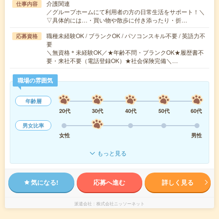
介護関連
仕事内容
／グループホームにて利用者の方の日常生活をサポート！＼
▽具体的には…・買い物や散歩に付き添ったり・折…
職種未経験OK / ブランクOK / パソコンスキル不要 / 英語力不
応募資格
要
＼無資格＊未経験OK／★年齢不問・ブランクOK★履歴書不
要・来社不要（電話登録OK）★社会保険完備＼…
職場の雰囲気
年齢層
20代
30代
40代
50代
60代
男女比率
女性
男性
もっと見る
気になる!
応募へ進む
詳しく見る
派遣会社
株式会社ニッソーネット