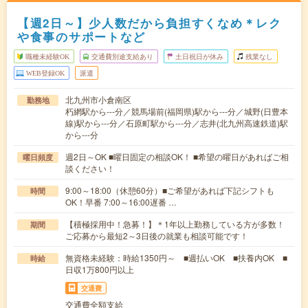
【週2日～】少人数だから負担すくなめ＊レク
や食事のサポートなど
職種未経験OK
交通費別途支給あり
土日祝日が休み
残業なし
WEB登録OK
派遣
北九州市小倉南区
勤務地
朽網駅から---分／競馬場前(福岡県)駅から---分／城野(日豊本
線)駅から---分／石原町駅から---分／志井(北九州高速鉄道)駅
から---分
週2日～OK ■曜日固定の相談OK！ ■希望の曜日があればご相
曜日頻度
談ください！
9:00～18:00（休憩60分）■ご希望があれば下記シフトも
時間
OK！早番 7:00～16:00遅番 …
【積極採用中！急募！】＊1年以上勤務している方が多数！
期間
ご応募から最短2～3日後の就業も相談可能です！
無資格未経験：時給1350円～ ■週払いOK ■扶養内OK ■
時給
日収1万800円以上
交通費
交通費全額支給