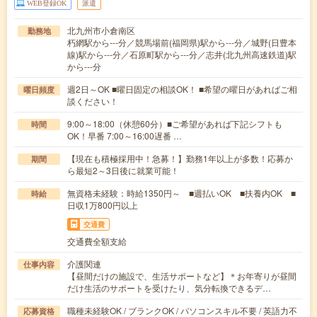
WEB登録OK
派遣
北九州市小倉南区
勤務地
朽網駅から---分／競馬場前(福岡県)駅から---分／城野(日豊本
線)駅から---分／石原町駅から---分／志井(北九州高速鉄道)駅
から---分
週2日～OK ■曜日固定の相談OK！ ■希望の曜日があればご相
曜日頻度
談ください！
9:00～18:00（休憩60分）■ご希望があれば下記シフトも
時間
OK！早番 7:00～16:00遅番 …
【現在も積極採用中！急募！】勤務1年以上が多数！応募か
期間
ら最短2～3日後に就業可能！
無資格未経験：時給1350円～ ■週払いOK ■扶養内OK ■
時給
日収1万800円以上
交通費
交通費全額支給
介護関連
仕事内容
【昼間だけの施設で、生活サポートなど】＊お年寄りが昼間
だけ生活のサポートを受けたり、気分転換できるデ…
職種未経験OK / ブランクOK / パソコンスキル不要 / 英語力不
応募資格