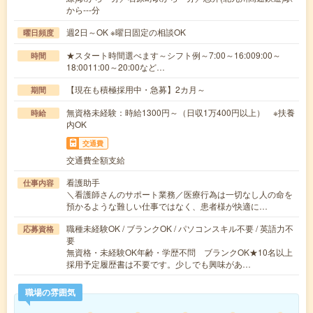
から---分
週2日～OK ※曜日固定の相談OK
曜日頻度
★スタート時間選べます～シフト例～7:00～16:009:00～
時間
18:0011:00～20:00など…
【現在も積極採用中・急募】2カ月～
期間
無資格未経験：時給1300円～（日収1万400円以上） ※扶養
時給
内OK
交通費
交通費全額支給
看護助手
仕事内容
＼看護師さんのサポート業務／医療行為は一切なし人の命を
預かるような難しい仕事ではなく、患者様が快適に…
職種未経験OK / ブランクOK / パソコンスキル不要 / 英語力不
応募資格
要
無資格・未経験OK年齢・学歴不問 ブランクOK★10名以上
採用予定履歴書は不要です。少しでも興味があ…
職場の雰囲気