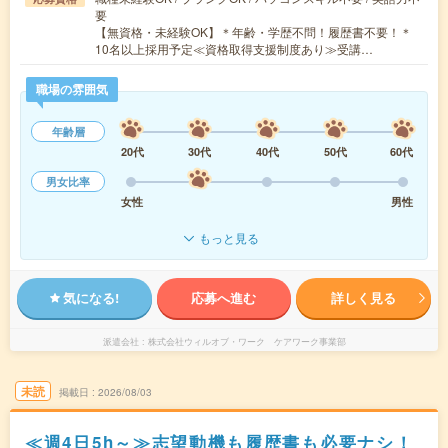
要
【無資格・未経験OK】＊年齢・学歴不問！履歴書不要！＊
10名以上採用予定≪資格取得支援制度あり≫受講…
職場の雰囲気
年齢層
20代
30代
40代
50代
60代
男女比率
女性
男性
もっと見る
気になる!
応募へ進む
詳しく見る
派遣会社
株式会社ウィルオブ・ワーク ケアワーク事業部
未読
掲載日
2026/08/03
≪週4日5h～≫志望動機も履歴書も必要ナシ！