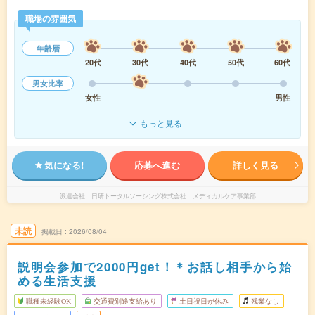
職場の雰囲気
年齢層
20代
30代
40代
50代
60代
男女比率
女性
男性
もっと見る
気になる!
応募へ進む
詳しく見る
派遣会社
日研トータルソーシング株式会社 メディカルケア事業部
未読
掲載日
2026/08/04
説明会参加で2000円get！＊お話し相手から始
める生活支援
職種未経験OK
交通費別途支給あり
土日祝日が休み
残業なし