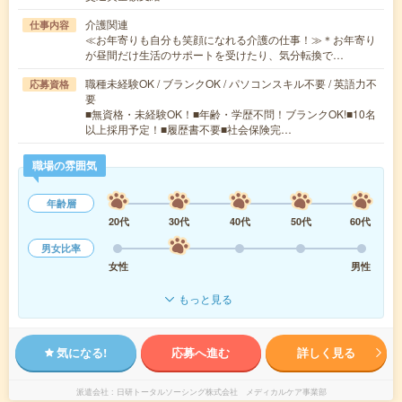
介護関連
仕事内容
≪お年寄りも自分も笑顔になれる介護の仕事！≫＊お年寄り
が昼間だけ生活のサポートを受けたり、気分転換で…
職種未経験OK / ブランクOK / パソコンスキル不要 / 英語力不
応募資格
要
■無資格・未経験OK！■年齢・学歴不問！ブランクOK!■10名
以上採用予定！■履歴書不要■社会保険完…
職場の雰囲気
年齢層
20代
30代
40代
50代
60代
男女比率
女性
男性
もっと見る
気になる!
応募へ進む
詳しく見る
派遣会社
日研トータルソーシング株式会社 メディカルケア事業部