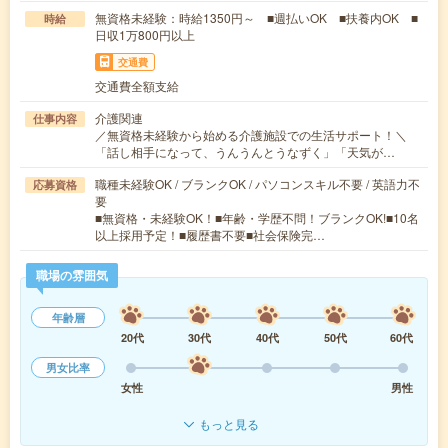
無資格未経験：時給1350円～ ■週払いOK ■扶養内OK ■
時給
日収1万800円以上
交通費
交通費全額支給
介護関連
仕事内容
／無資格未経験から始める介護施設での生活サポート！＼
「話し相手になって、うんうんとうなずく」「天気が…
職種未経験OK / ブランクOK / パソコンスキル不要 / 英語力不
応募資格
要
■無資格・未経験OK！■年齢・学歴不問！ブランクOK!■10名
以上採用予定！■履歴書不要■社会保険完…
職場の雰囲気
年齢層
20代
30代
40代
50代
60代
男女比率
女性
男性
もっと見る