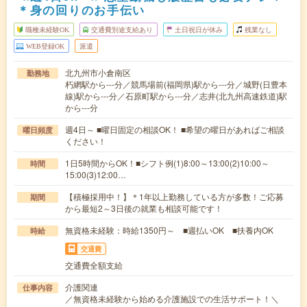
＊身の回りのお手伝い
職種未経験OK
交通費別途支給あり
土日祝日が休み
残業なし
WEB登録OK
派遣
北九州市小倉南区
勤務地
朽網駅から---分／競馬場前(福岡県)駅から---分／城野(日豊本
線)駅から---分／石原町駅から---分／志井(北九州高速鉄道)駅
から---分
週4日～ ■曜日固定の相談OK！ ■希望の曜日があればご相談
曜日頻度
ください！
1日5時間からOK！■シフト例(1)8:00～13:00(2)10:00～
時間
15:00(3)12:00…
【積極採用中！】＊1年以上勤務している方が多数！ご応募
期間
から最短2～3日後の就業も相談可能です！
無資格未経験：時給1350円～ ■週払いOK ■扶養内OK
時給
交通費
交通費全額支給
介護関連
仕事内容
／無資格未経験から始める介護施設での生活サポート！＼