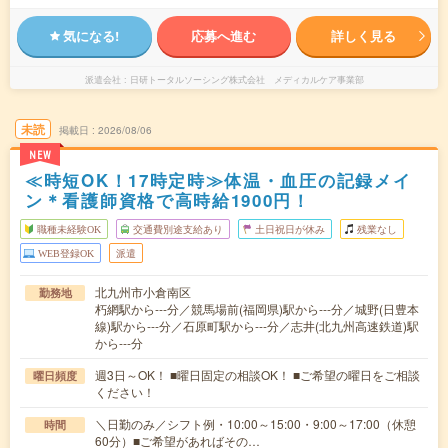
気になる!
応募へ進む
詳しく見る
派遣会社
日研トータルソーシング株式会社 メディカルケア事業部
未読
掲載日
2026/08/06
NEW
≪時短OK！17時定時≫体温・血圧の記録メイ
ン＊看護師資格で高時給1900円！
職種未経験OK
交通費別途支給あり
土日祝日が休み
残業なし
WEB登録OK
派遣
北九州市小倉南区
勤務地
朽網駅から---分／競馬場前(福岡県)駅から---分／城野(日豊本
線)駅から---分／石原町駅から---分／志井(北九州高速鉄道)駅
から---分
週3日～OK！ ■曜日固定の相談OK！ ■ご希望の曜日をご相談
曜日頻度
ください！
＼日勤のみ／シフト例・10:00～15:00・9:00～17:00（休憩
時間
60分）■ご希望があればその…