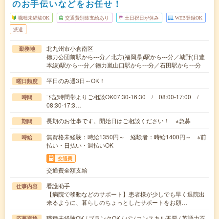
のお手伝いなどをお任せ！
職種未経験OK
交通費別途支給あり
土日祝日が休み
WEB登録OK
派遣
北九州市小倉南区
勤務地
徳力公団前駅から---分／北方(福岡県)駅から---分／城野(日豊
本線)駅から---分／徳力嵐山口駅から---分／石田駅から---分
平日のみ週3日～OK！
曜日頻度
下記時間帯よりご相談OK07:30-16:30 / 08:00-17:00 /
時間
08:30-17:3…
長期のお仕事です。開始日はご相談ください！ ※急募
期間
無資格未経験：時給1350円～ 経験者：時給1400円～ ※前
時給
払い・日払い・週払いOK
交通費
交通費全額支給
看護助手
仕事内容
【病院で移動などのサポート】患者様が少しでも早く退院出
来るように、暮らしのちょっとしたサポートをお願…
職種未経験OK / ブランクOK / パソコンスキル不要 / 英語力不
応募資格