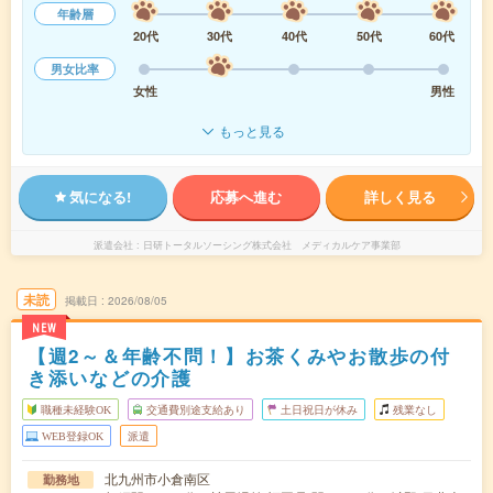
年齢層
20代
30代
40代
50代
60代
男女比率
女性
男性
もっと見る
気になる!
応募へ進む
詳しく見る
派遣会社
日研トータルソーシング株式会社 メディカルケア事業部
未読
掲載日
2026/08/05
NEW
【週2～＆年齢不問！】お茶くみやお散歩の付
き添いなどの介護
職種未経験OK
交通費別途支給あり
土日祝日が休み
残業なし
WEB登録OK
派遣
北九州市小倉南区
勤務地