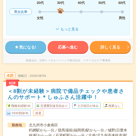
20代
30代
40代
50代
60代
男女比率
女性
男性
もっと見る
気になる!
応募へ進む
詳しく見る
派遣会社
日研トータルソーシング株式会社 メディカルケア事業部
未読
掲載日
2026/08/05
NEW
＜8割が未経験＞病院で備品チェックや患者さ
んのサポート＊しゅふさん活躍中！
職種未経験OK
交通費別途支給あり
土日祝日が休み
残業なし
WEB登録OK
派遣
北九州市小倉南区
勤務地
朽網駅から---分／競馬場前(福岡県)駅から---分／城野(日豊本
線)駅から---分／石原町駅から---分／志井(北九州高速鉄道)駅