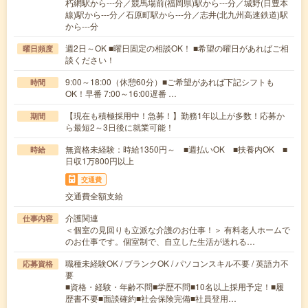
朽網駅から---分／競馬場前(福岡県)駅から---分／城野(日豊本
線)駅から---分／石原町駅から---分／志井(北九州高速鉄道)駅
から---分
週2日～OK ■曜日固定の相談OK！ ■希望の曜日があればご相
曜日頻度
談ください！
9:00～18:00（休憩60分）■ご希望があれば下記シフトも
時間
OK！早番 7:00～16:00遅番 …
【現在も積極採用中！急募！】勤務1年以上が多数！応募か
期間
ら最短2～3日後に就業可能！
無資格未経験：時給1350円～ ■週払いOK ■扶養内OK ■
時給
日収1万800円以上
交通費
交通費全額支給
介護関連
仕事内容
＜個室の見回りも立派な介護のお仕事！＞ 有料老人ホームで
のお仕事です。個室制で、自立した生活が送れる…
職種未経験OK / ブランクOK / パソコンスキル不要 / 英語力不
応募資格
要
■資格・経験・年齢不問■学歴不問■10名以上採用予定！■履
歴書不要■面談確約■社会保険完備■社員登用…