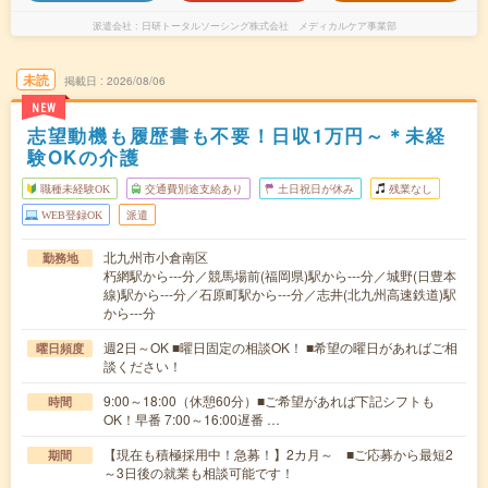
派遣会社
日研トータルソーシング株式会社 メディカルケア事業部
未読
掲載日
2026/08/06
NEW
志望動機も履歴書も不要！日収1万円～＊未経
験OKの介護
職種未経験OK
交通費別途支給あり
土日祝日が休み
残業なし
WEB登録OK
派遣
北九州市小倉南区
勤務地
朽網駅から---分／競馬場前(福岡県)駅から---分／城野(日豊本
線)駅から---分／石原町駅から---分／志井(北九州高速鉄道)駅
から---分
週2日～OK ■曜日固定の相談OK！ ■希望の曜日があればご相
曜日頻度
談ください！
9:00～18:00（休憩60分）■ご希望があれば下記シフトも
時間
OK！早番 7:00～16:00遅番 …
【現在も積極採用中！急募！】2カ月～ ■ご応募から最短2
期間
～3日後の就業も相談可能です！