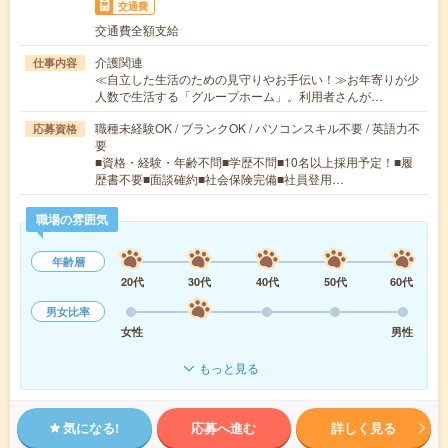
交通費
交通費全額支給
介護関連
仕事内容
≪自立した生活のための見守りやお手伝い！≫お年寄りが少
人数で生活する「グループホーム」。利用者さんが…
職種未経験OK / ブランクOK / パソコンスキル不要 / 英語力不
応募資格
要
■資格・経験・年齢不問■学歴不問■10名以上採用予定！■履
歴書不要■面談確約■社会保険完備■社員登用…
職場の雰囲気
年齢層
20代
30代
40代
50代
60代
男女比率
女性
男性
もっと見る
気になる!
応募へ進む
詳しく見る