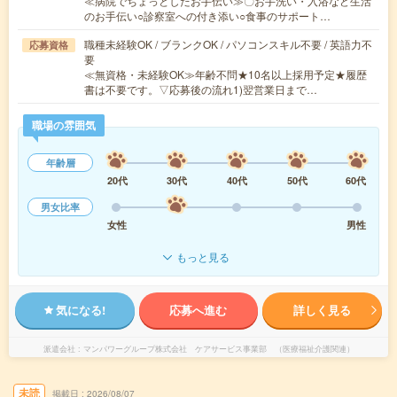
≪病院でちょっとしたお手伝い≫〇お手洗い・入浴など生活
のお手伝い○診察室への付き添い○食事のサポート…
職種未経験OK / ブランクOK / パソコンスキル不要 / 英語力不
応募資格
要
≪無資格・未経験OK≫年齢不問★10名以上採用予定★履歴
書は不要です。▽応募後の流れ1)翌営業日まで…
職場の雰囲気
年齢層
20代
30代
40代
50代
60代
男女比率
女性
男性
もっと見る
気になる!
応募へ進む
詳しく見る
派遣会社
マンパワーグループ株式会社 ケアサービス事業部 （医療福祉介護関連）
未読
掲載日
2026/08/07