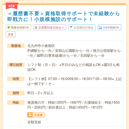
NEW
＜履歴書不要＞資格取得サポートで未経験から
即戦力に！小規模施設のサポート！
職種未経験OK
交通費別途支給あり
土日祝日が休み
WEB登録OK
派遣
北九州市小倉南区
勤務地
朽網駅から---分／安部山公園駅から---分／徳力公団前駅から-
--分／城野(日豊本線)駅から---分／石田駅から---分
シフト制（月～日） ※平日のみなどの相談もOK ※週3日も相
曜日頻度
談OK
【シフト例】07:00～16:0009:00～18:0017:00～09:00※ 上記
時間
は一例です！そ…
即日～2ヶ月以上
期間
無資格の方：時給1350円～1687円 / 介護福祉士：時給1650
時給
円～2062円 / 初任者以上：時給1450円～1812円
交通費
全額支給