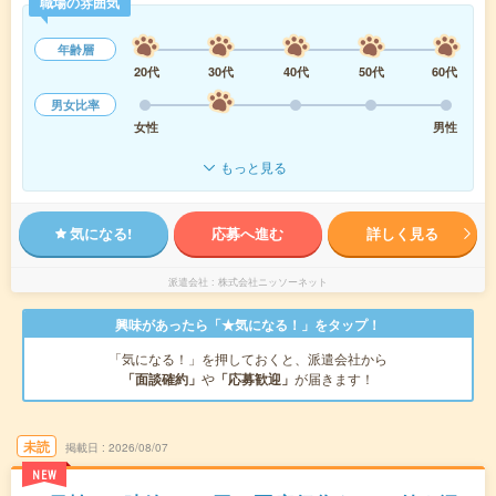
職場の雰囲気
年齢層
20代
30代
40代
50代
60代
男女比率
女性
男性
もっと見る
気になる!
応募へ進む
詳しく見る
派遣会社
株式会社ニッソーネット
興味があったら「★気になる！」をタップ！
「気になる！」を押しておくと、派遣会社から
「面談確約」
や
「応募歓迎」
が届きます！
未読
掲載日
2026/08/07
NEW