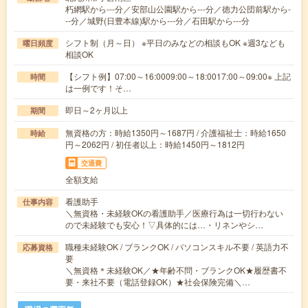
朽網駅から---分／安部山公園駅から---分／徳力公団前駅から-
--分／城野(日豊本線)駅から---分／石田駅から---分
シフト制（月～日） ※平日のみなどの相談もOK ※週3なども
曜日頻度
相談OK
【シフト例】07:00～16:0009:00～18:0017:00～09:00※ 上記
時間
は一例です！そ…
即日～2ヶ月以上
期間
無資格の方：時給1350円～1687円 / 介護福祉士：時給1650
時給
円～2062円 / 初任者以上：時給1450円～1812円
交通費
全額支給
看護助手
仕事内容
＼無資格・未経験OKの看護助手／医療行為は一切行わない
ので未経験でも安心！▽具体的には…・リネンやシ…
職種未経験OK / ブランクOK / パソコンスキル不要 / 英語力不
応募資格
要
＼無資格＊未経験OK／★年齢不問・ブランクOK★履歴書不
要・来社不要（電話登録OK）★社会保険完備＼…