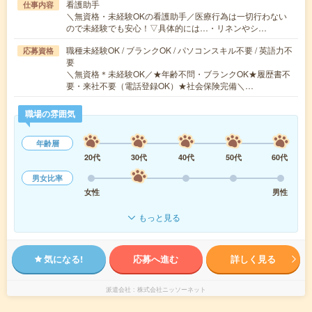
看護助手
仕事内容
＼無資格・未経験OKの看護助手／医療行為は一切行わない
ので未経験でも安心！▽具体的には…・リネンやシ…
職種未経験OK / ブランクOK / パソコンスキル不要 / 英語力不
応募資格
要
＼無資格＊未経験OK／★年齢不問・ブランクOK★履歴書不
要・来社不要（電話登録OK）★社会保険完備＼…
職場の雰囲気
年齢層
20代
30代
40代
50代
60代
男女比率
女性
男性
もっと見る
気になる!
応募へ進む
詳しく見る
派遣会社
株式会社ニッソーネット