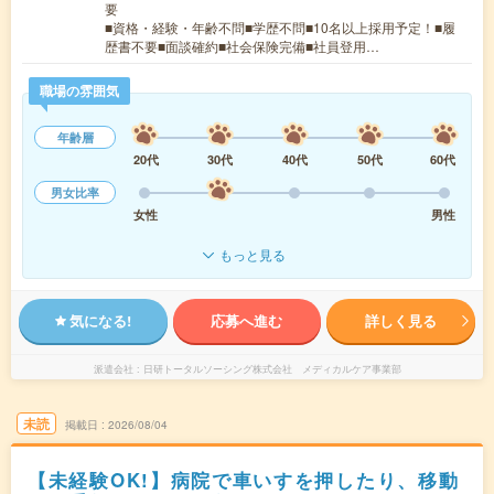
要
■資格・経験・年齢不問■学歴不問■10名以上採用予定！■履
歴書不要■面談確約■社会保険完備■社員登用…
職場の雰囲気
年齢層
20代
30代
40代
50代
60代
男女比率
女性
男性
もっと見る
気になる!
応募へ進む
詳しく見る
派遣会社
日研トータルソーシング株式会社 メディカルケア事業部
未読
掲載日
2026/08/04
【未経験OK!】病院で車いすを押したり、移動