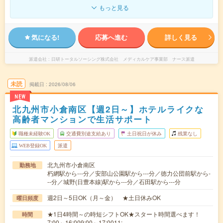
もっと見る
気になる!
応募へ進む
詳しく見る
派遣会社
日研トータルソーシング株式会社 メディカルケア事業部 ナース派遣
未読
掲載日
2026/08/06
NEW
北九州市小倉南区【週2日～】ホテルライクな
高齢者マンションで生活サポート
職種未経験OK
交通費別途支給あり
土日祝日が休み
残業なし
WEB登録OK
派遣
北九州市小倉南区
勤務地
朽網駅から---分／安部山公園駅から---分／徳力公団前駅から-
--分／城野(日豊本線)駅から---分／石田駅から---分
週2日～5日OK（月～金） ★土日休みOK
曜日頻度
★1日4時間～の時短シフトOK★スタート時間選べます！
時間
7:00～16:009:00～17:0011:…