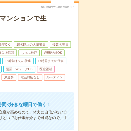
No.MNPWKO865005-27
者マンションで生
新卒OK
10名以上の大量募集
複数名募集
0歳以上活躍
しゅふ歓迎
WEB登録OK
16時前までの仕事
17時前までの仕事
副業・WワークOK
医療福祉
派遣多
電話対応なし
ルーティン
時間×好きな曜日で働く！
立度が高めなので、体力に自信がない方
ひとつでお仕事紹介まで可能なので、手