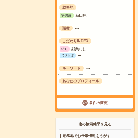
勤務地
新田原
駅/路線
職種
---
こだわりINDEX
残業なし
絶対
---
できれば
キーワード
---
あなたのプロフィール
---
条件の変更
他の検索結果を見る
勤務地でお仕事情報をさがす