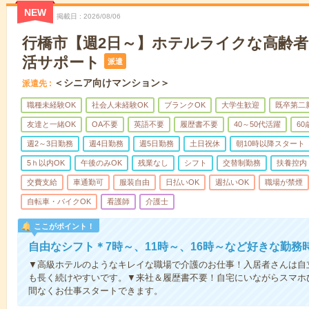
NEW
掲載日
2026/08/06
行橋市【週2日～】ホテルライクな高齢
活サポート
派遣
＜シニア向けマンション＞
派遣先
職種未経験OK
社会人未経験OK
ブランクOK
大学生歓迎
既卒第二
友達と一緒OK
OA不要
英語不要
履歴書不要
40～50代活躍
6
週2～3日勤務
週4日勤務
週5日勤務
土日祝休
朝10時以降スタート
5ｈ以内OK
午後のみOK
残業なし
シフト
交替制勤務
扶養控内
交費支給
車通勤可
服装自由
日払いOK
週払いOK
職場が禁煙
自転車・バイクOK
看護師
介護士
ここがポイント！
自由なシフト＊7時～、11時～、16時～など好きな勤務
▼高級ホテルのようなキレイな職場で介護のお仕事！入居者さんは自
も長く続けやすいです。▼来社＆履歴書不要！自宅にいながらスマホ
間なくお仕事スタートできます。