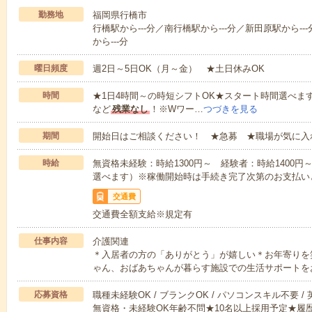
勤務地
福岡県行橋市
行橋駅から---分／南行橋駅から---分／新田原駅から--
から---分
曜日頻度
週2日～5日OK（月～金） ★土日休みOK
時間
★1日4時間～の時短シフトOK★スタート時間選べます！7:00～1
など
残業なし
！※Wワー…
つづきを見る
期間
開始日はご相談ください！ ★急募 ★職場が気に入
時給
無資格未経験：時給1300円～ 経験者：時給1400
選べます）※稼働開始時は手続き完了次第のお支払い
交通費
交通費全額支給※規定有
仕事内容
介護関連
＊入居者の方の「ありがとう」が嬉しい＊お年寄りを
ゃん、おばあちゃんが暮らす施設での生活サポートを
応募資格
職種未経験OK / ブランクOK / パソコンスキル不要 /
無資格・未経験OK年齢不問★10名以上採用予定★履