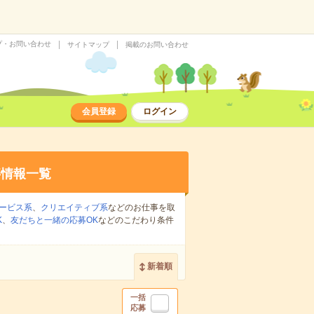
プ・お問い合わせ
サイトマップ
掲載のお問い合わせ
会員登録
ログイン
事情報一覧
ービス系
、
クリエイティブ系
などのお仕事を取
K
、
友だちと一緒の応募OK
などのこだわり条件
新着順
一括
応募