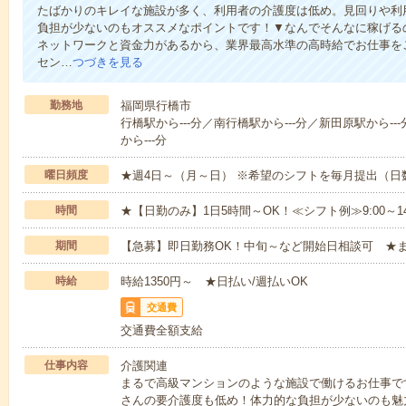
たばかりのキレイな施設が多く、利用者の介護度は低め。見回りや利
負担が少ないのもオススメなポイントです！▼なんでそんなに稼げるの
ネットワークと資金力があるから、業界最高水準の高時給でお仕事を
セン…
つづきを見る
勤務地
福岡県行橋市
行橋駅から---分／南行橋駅から---分／新田原駅から--
から---分
曜日頻度
★週4日～（月～日） ※希望のシフトを毎月提出（
時間
★【日勤のみ】1日5時間～OK！≪シフト例≫9:00～14:001
期間
【急募】即日勤務OK！中旬～など開始日相談可 ★
時給
時給1350円～ ★日払い/週払いOK
交通費
交通費全額支給
仕事内容
介護関連
まるで高級マンションのような施設で働けるお仕事で
さんの要介護度も低め！体力的な負担が少ないのも魅