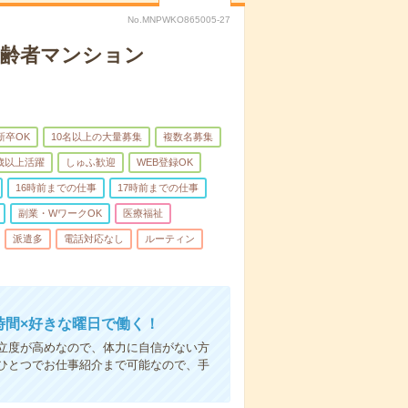
No.MNPWKO865005-27
高齢者マンション
新卒OK
10名以上の大量募集
複数名募集
0歳以上活躍
しゅふ歓迎
WEB登録OK
16時前までの仕事
17時前までの仕事
副業・WワークOK
医療福祉
派遣多
電話対応なし
ルーティン
時間×好きな曜日で働く！
立度が高めなので、体力に自信がない方
ひとつでお仕事紹介まで可能なので、手