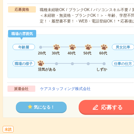
応募資格
職種未経験OK / ブランクOK / パソコンスキル不要 /
＜未経験・無資格・ブランクOK！＞・年齢、学歴不問
定！・履歴書不要！・WEB・電話登録OK！＊応募後
職場の雰囲気
年齢層
男女比率
20代
30代
40代
50代
60代
職場の様子
仕事の仕方
活気がある
しずか
ケアスタッフィング株式会社
派遣会社
応募する
気になる！
未読