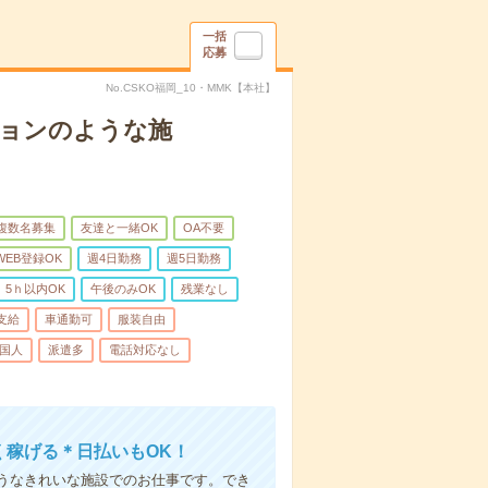
一括
応募
No.CSKO福岡_10・MMK【本社】
ションのような施
複数名募集
友達と一緒OK
OA不要
WEB登録OK
週4日勤務
週5日勤務
5ｈ以内OK
午後のみOK
残業なし
支給
車通勤可
服装自由
国人
派遣多
電話対応なし
く稼げる＊日払いもOK！
うなきれいな施設でのお仕事です。でき