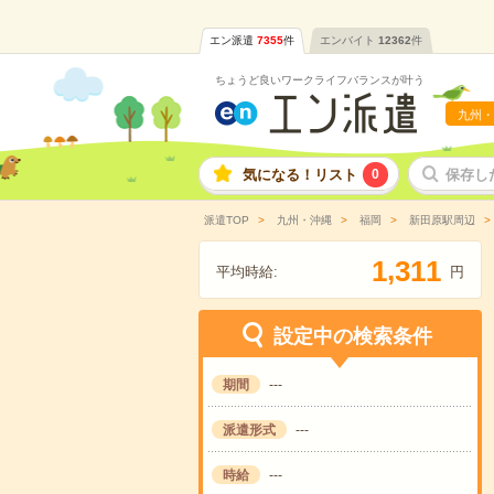
エン派遣
7355
件
エンバイト
12362
件
ちょうど良いワークライフバランスが叶う
九州・
気になる！リスト
0
保存し
派遣TOP
九州・沖縄
福岡
新田原駅周辺
,
1
3
1
1
平均時給:
円
設定中の検索条件
期間
---
派遣形式
---
時給
---