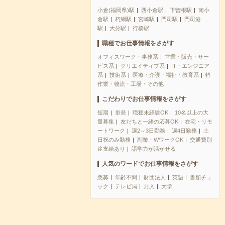
小倉(福岡県)駅
西小倉駅
下曽根駅
南小
倉駅
朽網駅
宮崎駅
門司駅
門司港
駅
大分駅
行橋駅
職種でお仕事情報をさがす
オフィスワーク・事務系
営業・販売・サー
ビス系
クリエイティブ系
IT・エンジニア
系
技術系
医療・介護・福祉・教育系
軽
作業・物流・工場・その他
こだわりでお仕事情報をさがす
短期
単発
職種未経験OK
10名以上の大
量募集
友だちと一緒の応募OK
在宅・リモ
ートワーク
週2～3日勤務
週4日勤務
土
日祝のみ勤務
副業・WワークOK
交通費別
途支給あり
語学力が活かせる
人気のワードでお仕事情報をさがす
急募
年齢不問
財団法人
英語
書類チェ
ック
テレビ局
封入
大学