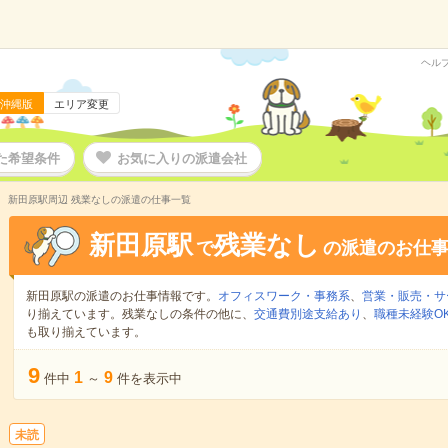
ヘル
沖縄版
エリア変更
た希望条件
お気に入りの派遣会社
新田原駅周辺 残業なしの派遣の仕事一覧
新田原駅
残業なし
で
の派遣のお仕
新田原駅の派遣のお仕事情報です。
オフィスワーク・事務系
、
営業・販売・サ
り揃えています。残業なしの条件の他に、
交通費別途支給あり
、
職種未経験O
も取り揃えています。
9
1
9
件中
～
件を表示中
未読