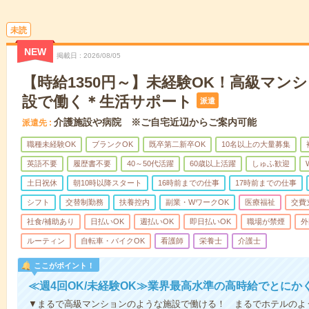
未読
NEW
掲載日
2026/08/05
【時給1350円～】未経験OK！高級マン
設で働く＊生活サポート
派遣
介護施設や病院 ※ご自宅近辺からご案内可能
派遣先
職種未経験OK
ブランクOK
既卒第二新卒OK
10名以上の大量募集
英語不要
履歴書不要
40～50代活躍
60歳以上活躍
しゅふ歓迎
土日祝休
朝10時以降スタート
16時前までの仕事
17時前までの仕事
シフト
交替制勤務
扶養控内
副業・WワークOK
医療福祉
交費
社食/補助あり
日払いOK
週払いOK
即日払いOK
職場が禁煙
外
ルーティン
自転車・バイクOK
看護師
栄養士
介護士
ここがポイント！
≪週4回OK/未経験OK≫業界最高水準の高時給でとにか
▼まるで高級マンションのような施設で働ける！ まるでホテルのよ