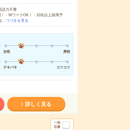
 英語力不要
！・WワークOK！・10名以上採用予
は…
つづきを見る
女性
男性
テキパキ
コツコツ
詳しく見る
一括
応募