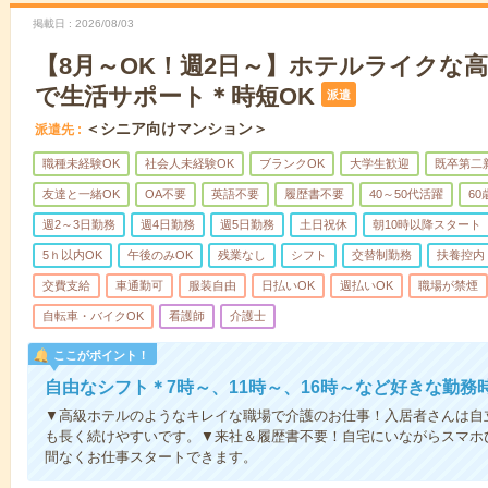
掲載日
2026/08/03
【8月～OK！週2日～】ホテルライクな
で生活サポート＊時短OK
派遣
＜シニア向けマンション＞
派遣先
職種未経験OK
社会人未経験OK
ブランクOK
大学生歓迎
既卒第二
友達と一緒OK
OA不要
英語不要
履歴書不要
40～50代活躍
6
週2～3日勤務
週4日勤務
週5日勤務
土日祝休
朝10時以降スタート
5ｈ以内OK
午後のみOK
残業なし
シフト
交替制勤務
扶養控内
交費支給
車通勤可
服装自由
日払いOK
週払いOK
職場が禁煙
自転車・バイクOK
看護師
介護士
ここがポイント！
自由なシフト＊7時～、11時～、16時～など好きな勤務
▼高級ホテルのようなキレイな職場で介護のお仕事！入居者さんは自
も長く続けやすいです。▼来社＆履歴書不要！自宅にいながらスマホ
間なくお仕事スタートできます。