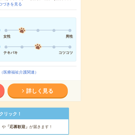
つづきを見る
女性
男性
テキパキ
コツコツ
（医療福祉介護関連）
詳しく見る
クリック！
」
や
「応募歓迎」
が届きます！