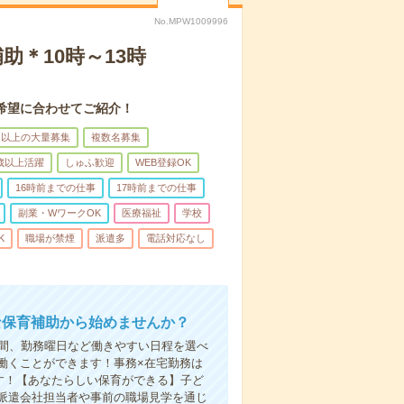
No.MPW1009996
＊10時～13時
希望に合わせてご紹介！
名以上の大量募集
複数名募集
0歳以上活躍
しゅふ歓迎
WEB登録OK
16時前までの仕事
17時前までの仕事
副業・WワークOK
医療福祉
学校
K
職場が禁煙
派遣多
電話対応なし
な保育補助から始めませんか？
時間、勤務曜日など働きやすい日程を選べ
働くことができます！事務×在宅勤務は
す！【あなたらしい保育ができる】子ど
派遣会社担当者や事前の職場見学を通じ