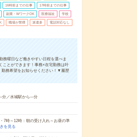
16時前までの仕事
17時前までの仕事
副業・WワークOK
医療福祉
学校
K
職場が禁煙
派遣多
電話対応なし
、勤務曜日など働きやすい日程を選べま
くことができます！事務×在宅勤務は叶
！勤務希望をお知らせください！▼履歴
-分／水城駅から---分
例・7時～12時：朝の受け入れ～お昼の準
きを見る