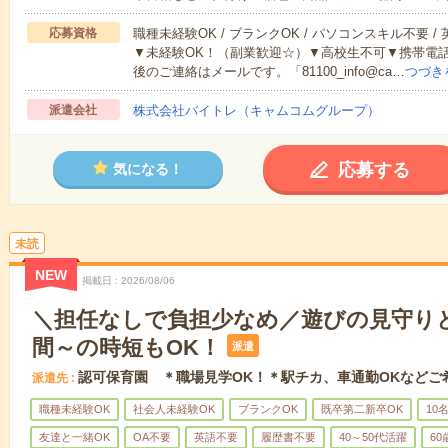
応募資格
職種未経験OK / ブランクOK / パソコンスキル不要 /
▼未経験OK！（副業歓迎☆）▼高校生不可▼携帯電
後のご連絡はメールです。「81100_info@ca…
つづき
派遣会社
株式会社バイトレ（キャムコムグループ）
応募する
気になる！
未読
NEW
掲載日
2026/08/06
＼担任なしで負担少なめ／遊びの見守りと
間～の時短もOK！
派遣
認可保育園 ＊職場見学OK！＊駅チカ、車通勤OKなどご
派遣先
職種未経験OK
社会人未経験OK
ブランクOK
既卒第二新卒OK
10
友達と一緒OK
OA不要
英語不要
履歴書不要
40～50代活躍
6