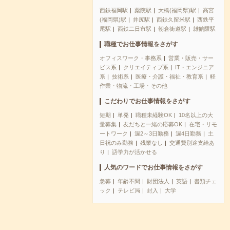
西鉄福岡駅
薬院駅
大橋(福岡県)駅
高宮
(福岡県)駅
井尻駅
西鉄久留米駅
西鉄平
尾駅
西鉄二日市駅
朝倉街道駅
雑餉隈駅
職種でお仕事情報をさがす
オフィスワーク・事務系
営業・販売・サー
ビス系
クリエイティブ系
IT・エンジニア
系
技術系
医療・介護・福祉・教育系
軽
作業・物流・工場・その他
こだわりでお仕事情報をさがす
短期
単発
職種未経験OK
10名以上の大
量募集
友だちと一緒の応募OK
在宅・リモ
ートワーク
週2～3日勤務
週4日勤務
土
日祝のみ勤務
残業なし
交通費別途支給あ
り
語学力が活かせる
人気のワードでお仕事情報をさがす
急募
年齢不問
財団法人
英語
書類チェ
ック
テレビ局
封入
大学