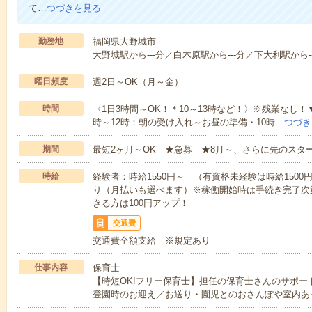
て…
つづきを見る
勤務地
福岡県大野城市
大野城駅から---分／白木原駅から---分／下大利駅から--
曜日頻度
週2日～OK（月～金）
時間
〈1日3時間～OK！＊10～13時など！〉※残業なし！
時～12時：朝の受け入れ～お昼の準備・10時…
つづき
期間
最短2ヶ月～OK ★急募 ★8月～、さらに先のスタ
時給
経験者：時給1550円～ （有資格未経験は時給150
り（月払いも選べます）※稼働開始時は手続き完了次
きる方は100円アップ！
交通費
交通費全額支給 ※規定あり
仕事内容
保育士
【時短OK!フリー保育士】担任の保育士さんのサポ
登園時のお迎え／お送り・園児とのおさんぽや室内あ