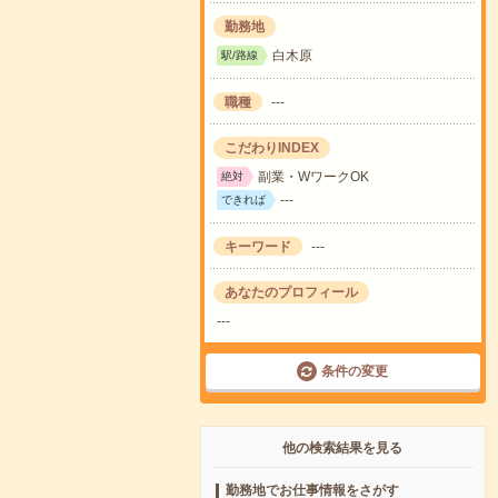
勤務地
白木原
駅/路線
職種
---
こだわりINDEX
副業・WワークOK
絶対
---
できれば
キーワード
---
あなたのプロフィール
---
条件の変更
他の検索結果を見る
勤務地でお仕事情報をさがす