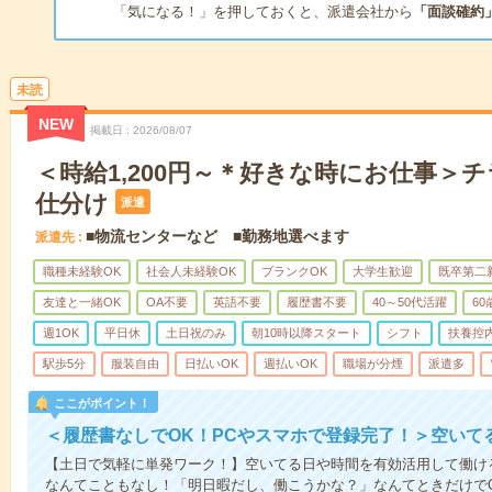
「気になる！」を押しておくと、派遣会社から
「面談確約
未読
NEW
掲載日
2026/08/07
＜時給1,200円～＊好きな時にお仕事＞
仕分け
派遣
■物流センターなど ■勤務地選べます
派遣先
職種未経験OK
社会人未経験OK
ブランクOK
大学生歓迎
既卒第二
友達と一緒OK
OA不要
英語不要
履歴書不要
40～50代活躍
6
週1OK
平日休
土日祝のみ
朝10時以降スタート
シフト
扶養控
駅歩5分
服装自由
日払いOK
週払いOK
職場が分煙
派遣多
ここがポイント！
＜履歴書なしでOK！PCやスマホで登録完了！＞空いて
【土日で気軽に単発ワーク！】空いてる日や時間を有効活用して働け
なんてこともなし！「明日暇だし、働こうかな？」なんてときだけでO