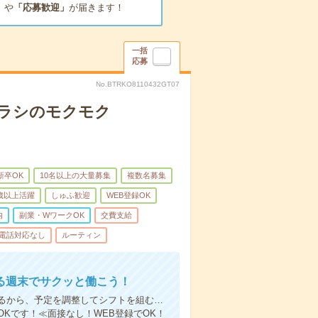
」
や
「応募歓迎」
が届きます！
一括
応募
No.BTRKO8110432GT07
チラシのモクモク
新卒OK
10名以上の大量募集
複数名募集
0歳以上活躍
しゅふ歓迎
WEB登録OK
内
副業・WワークOK
交費支給
電話対応なし
ルーティン
る週末でサクッと働こう！
るから、予定を調整してシフトを組む…
Kです！≪面接なし！WEB登録でOK！