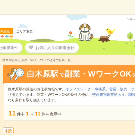
ヘル
沖縄版
エリア変更
た希望条件
お気に入りの派遣会社
白木原駅周辺 副業・WワークOKの派遣の仕事一覧
白木原駅
副業・WワークOK
で
白木原駅の派遣のお仕事情報です。
オフィスワーク・事務系
、
営業・販売・サ
り揃えています。副業・WワークOKの条件の他に、
交通費別途支給あり
、
職種
わり条件も取り揃えています。
11
1
11
件中
～
件を表示中
未読