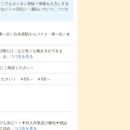
もどこでもカンタン登録！情報を入力しする
来ない！≫日払い・週払いでいつ…
つづき
---分／白木原駅からバイク・車---分／水
と日曜だけ」など色々な働き方ができま
、お…
つづきを見る
お気軽にご相談ください！
ださい！ ＃8月～ ＃9月～
でも安心！＞▼封入作業及び梱包▼雑誌
ク詰め…
つづきを見る