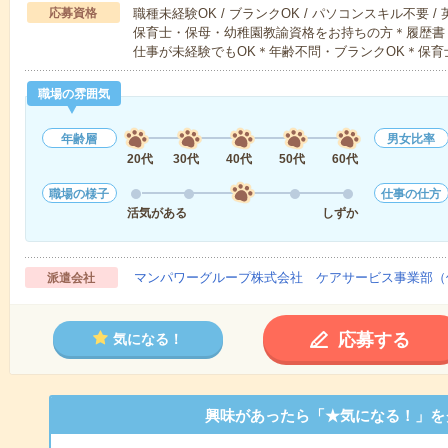
応募資格
職種未経験OK / ブランクOK / パソコンスキル不要 /
保育士・保母・幼稚園教諭資格をお持ちの方＊履歴書
仕事が未経験でもOK＊年齢不問・ブランクOK＊保育
職場の雰囲気
年齢層
男女比率
20代
30代
40代
50代
60代
職場の様子
仕事の仕方
活気がある
しずか
マンパワーグループ株式会社 ケアサービス事業部（
派遣会社
応募する
気になる！
興味があったら「★気になる！」を