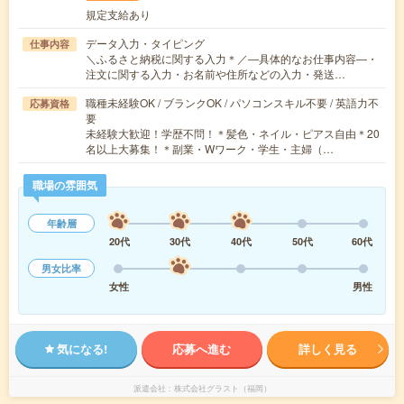
規定支給あり
データ入力・タイピング
仕事内容
＼ふるさと納税に関する入力＊／―具体的なお仕事内容―・
注文に関する入力・お名前や住所などの入力・発送…
職種未経験OK / ブランクOK / パソコンスキル不要 / 英語力不
応募資格
要
未経験大歓迎！学歴不問！＊髪色・ネイル・ピアス自由＊20
名以上大募集！＊副業・Wワーク・学生・主婦（…
職場の雰囲気
年齢層
20代
30代
40代
50代
60代
男女比率
女性
男性
気になる!
応募へ進む
詳しく見る
派遣会社
株式会社グラスト（福岡）