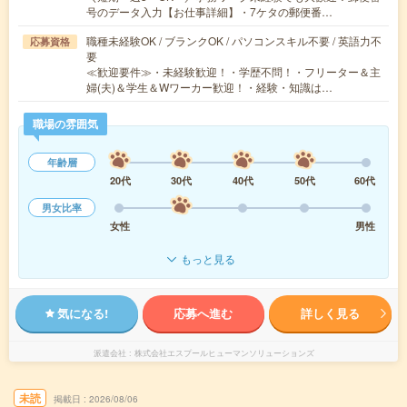
号のデータ入力【お仕事詳細】・7ケタの郵便番…
職種未経験OK / ブランクOK / パソコンスキル不要 / 英語力不
応募資格
要
≪歓迎要件≫・未経験歓迎！・学歴不問！・フリーター＆主
婦(夫)＆学生＆Wワーカー歓迎！・経験・知識は…
職場の雰囲気
年齢層
20代
30代
40代
50代
60代
男女比率
女性
男性
もっと見る
気になる!
応募へ進む
詳しく見る
派遣会社
株式会社エスプールヒューマンソリューションズ
未読
掲載日
2026/08/06