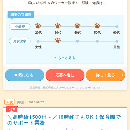
婦(夫)＆学生＆Wワーカー歓迎！・経験・知識は…
職場の雰囲気
年齢層
20代
30代
40代
50代
60代
男女比率
女性
男性
もっと見る
気になる!
応募へ進む
詳しく見る
派遣会社
株式会社エスプールヒューマンソリューションズ
未読
掲載日
2026/08/07
NEW
＼高時給1500円～／16時終了もOK！保育園で
のサポート業務