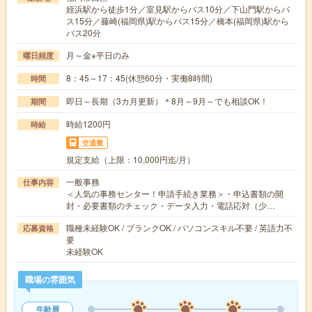
姪浜駅から徒歩1分／室見駅からバス10分／下山門駅からバ
ス15分／藤崎(福岡県)駅からバス15分／橋本(福岡県)駅から
バス20分
月～金※平日のみ
曜日頻度
8：45～17：45(休憩60分・実働8時間)
時間
即日～長期（3カ月更新）＊8月～9月～でも相談OK！
期間
時給1200円
時給
交通費
規定支給（上限：10,000円迄/月）
一般事務
仕事内容
＜人気の事務センター！申請手続き業務＞・申込書類の開
封・必要書類のチェック・データ入力・電話応対（少…
職種未経験OK / ブランクOK / パソコンスキル不要 / 英語力不
応募資格
要
未経験OK
職場の雰囲気
年齢層