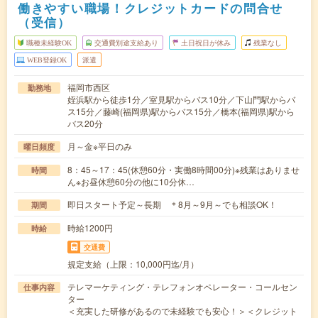
働きやすい職場！クレジットカードの問合せ
（受信）
職種未経験OK
交通費別途支給あり
土日祝日が休み
残業なし
WEB登録OK
派遣
福岡市西区
勤務地
姪浜駅から徒歩1分／室見駅からバス10分／下山門駅からバ
ス15分／藤崎(福岡県)駅からバス15分／橋本(福岡県)駅から
バス20分
月～金※平日のみ
曜日頻度
8：45～17：45(休憩60分・実働8時間00分)※残業はありませ
時間
ん※お昼休憩60分の他に10分休…
即日スタート予定～長期 ＊8月～9月～でも相談OK！
期間
時給1200円
時給
交通費
規定支給（上限：10,000円迄/月）
テレマーケティング・テレフォンオペレーター・コールセン
仕事内容
ター
＜充実した研修があるので未経験でも安心！＞＜クレジット