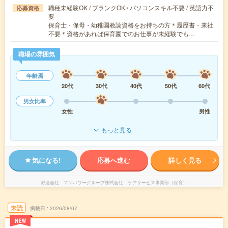
職種未経験OK / ブランクOK / パソコンスキル不要 / 英語力不
応募資格
要
保育士・保母・幼稚園教諭資格をお持ちの方＊履歴書・来社
不要＊資格があれば保育園でのお仕事が未経験でも…
職場の雰囲気
年齢層
20代
30代
40代
50代
60代
男女比率
女性
男性
もっと見る
気になる!
応募へ進む
詳しく見る
派遣会社
マンパワーグループ株式会社 ケアサービス事業部（保育）
未読
掲載日
2026/08/07
NEW