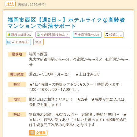
未読
掲載日
2026/08/04
福岡市西区【週2日～】ホテルライクな高齢者
マンションで生活サポート
職種未経験OK
交通費別途支給あり
土日祝日が休み
残業なし
WEB登録OK
派遣
福岡市西区
勤務地
九大学研都市駅から---分／今宿駅から---分／下山門駅から---
分
週2日～5日OK（月～金） ★土日休みOK
曜日頻度
★1日4時間～の時短シフトOK★スタート時間選べます！
時間
7:00～16:009:00～17:0011:…
開始日はご相談ください！ ★急募 ★職場が気に入れば、
期間
長期でも働けます！
無資格未経験：時給1350円～ 経験者：時給1400円～ ★
時給
日払い／週払い制度あり（月払いも選べます）※稼働開始時
は手続き完了次第のお支払いとなります。
交通費