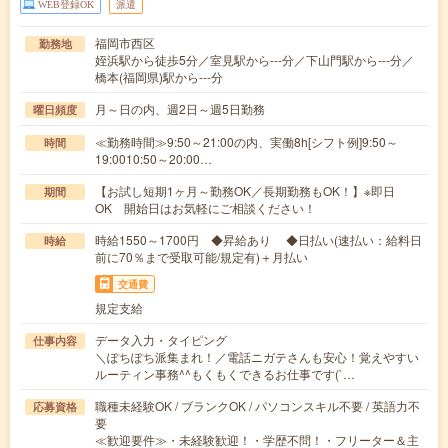
WEB登録OK
派遣
福岡市西区
勤務地
姪浜駅から徒歩5分／室見駅から---分／下山門駅から---分／
橋本(福岡県)駅から---分
月～日の内、週2日～週5日勤務
曜日頻度
≪勤務時間≫9:50～21:00の内、実働8h[シフト例]9:50～
時間
19:0010:50～20:00…
【お試し短期1ヶ月～勤務OK／長期勤務もOK！】※即日
期間
OK 開始日はお気軽にご相談ください！
時給1550～1700円 ◆昇給あり ◆日払い(速払い：給料日
時給
前に70％まで受取可能/規定有)＋月払い
交通費
規定支給
データ入力・タイピング
仕事内容
＼ぽちぽち派集まれ！／電話ニガテさんも安心！覚えやすい
ルーティン事務^^もくもくできるお仕事です(`…
職種未経験OK / ブランクOK / パソコンスキル不要 / 英語力不
応募資格
要
≪歓迎要件≫・未経験歓迎！・学歴不問！・フリーター＆主