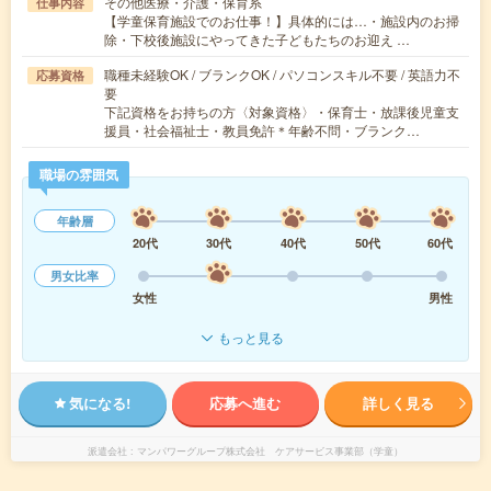
その他医療・介護・保育系
仕事内容
【学童保育施設でのお仕事！】具体的には…・施設内のお掃
除・下校後施設にやってきた子どもたちのお迎え …
職種未経験OK / ブランクOK / パソコンスキル不要 / 英語力不
応募資格
要
下記資格をお持ちの方〈対象資格〉・保育士・放課後児童支
援員・社会福祉士・教員免許＊年齢不問・ブランク…
職場の雰囲気
年齢層
20代
30代
40代
50代
60代
男女比率
女性
男性
もっと見る
気になる!
応募へ進む
詳しく見る
派遣会社
マンパワーグループ株式会社 ケアサービス事業部（学童）