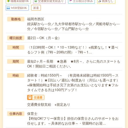
職種未経験OK
交通費別途支給あり
土日祝日が休み
残業なし
WEB登録OK
派遣
福岡市西区
勤務地
姪浜駅から---分／九大学研都市駅から---分／周船寺駅から---
分／今宿駅から---分／下山門駅から---分
週2日～OK（月～金）
曜日頻度
〈1日3時間～OK！＊10～13時など！〉※残業なし！▼選べ
時間
るシフト例（7時～20時の間）・7時～1…
最短2ヶ月～長期 ★急募 ★8月～、さらに先のスタートも
期間
OK！開始日ご相談ください。
経験者：時給1550円～ （有資格未経験は時給1500円～ス
時給
タート！）★日払い／週払い制度あり（月払いも選べます）
※稼働開始時は手続き完了次第のお支払いとなります★フル
タイムできる方は100円アップ！
交通費
交通費全額支給 ※規定あり
保育士
仕事内容
【時短OK!フリー保育士】担任の保育士さんのサポートをお
任せします。～具体的なお仕事～・登園時のお迎…