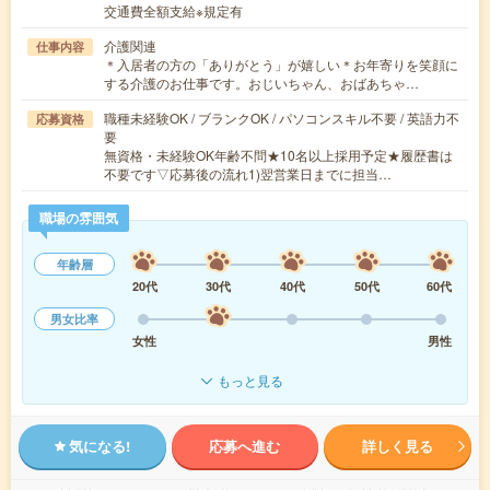
交通費全額支給※規定有
介護関連
仕事内容
＊入居者の方の「ありがとう」が嬉しい＊お年寄りを笑顔に
する介護のお仕事です。おじいちゃん、おばあちゃ…
職種未経験OK / ブランクOK / パソコンスキル不要 / 英語力不
応募資格
要
無資格・未経験OK年齢不問★10名以上採用予定★履歴書は
不要です▽応募後の流れ1)翌営業日までに担当…
職場の雰囲気
年齢層
20代
30代
40代
50代
60代
男女比率
女性
男性
もっと見る
気になる!
応募へ進む
詳しく見る