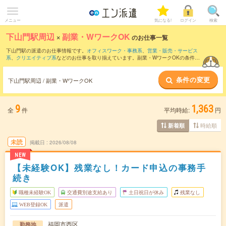
メニュー
気になる!
ログイン
検索
下山門駅周辺
×
副業・WワークOK
のお仕事一覧
下山門駅の派遣のお仕事情報です。
オフィスワーク・事務系
、
営業・販売・サービス
系
、
クリエイティブ系
などのお仕事を取り揃えています。副業・WワークOKの条件の
他に、
交通費別途支給あり
、
職種未経験OK
、
友だちと一緒の応募OK
などのこだわり
条件も取り揃えています。
条件の変更
下山門駅周辺 / 副業・WワークOK
9
1,363
全
件
平均時給:
円
時給順
新着順
未読
掲載日
2026/08/08
NEW
【未経験OK】残業なし！カード申込の事務手
続き
職種未経験OK
交通費別途支給あり
土日祝日が休み
残業なし
WEB登録OK
派遣
福岡市西区
勤務地