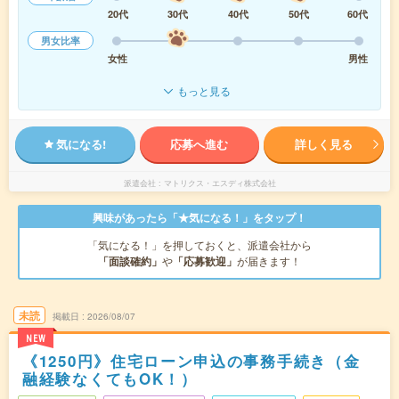
20代
30代
40代
50代
60代
男女比率
女性
男性
もっと見る
気になる!
応募へ進む
詳しく見る
派遣会社
マトリクス・エスディ株式会社
興味があったら「★気になる！」をタップ！
「気になる！」を押しておくと、派遣会社から
「面談確約」
や
「応募歓迎」
が届きます！
未読
掲載日
2026/08/07
NEW
《1250円》住宅ローン申込の事務手続き（金
融経験なくてもOK！）