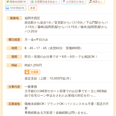
職種未経験OK
交通費別途支給あり
土日祝日が休み
残業なし
WEB登録OK
派遣
福岡市西区
勤務地
姪浜駅から徒歩1分／室見駅からバス10分／下山門駅からバ
ス15分／藤崎(福岡県)駅からバス15分／橋本(福岡県)駅から
バス20分
月～金※平日のみ
曜日頻度
8：45～17：45（休憩60分 実働8時間）
時間
即日～長期のお仕事です＊8月～9月～でも相談OK！
期間
時給1,250円
時給
交通費
規定支給（上限：10,000円迄/月）
一般事務
仕事内容
大手銀行のWEBサポート部署でのお仕事です！主にWEB経
由で住宅ローン申込をされたお客様の対応を行っ…
職種未経験OK / ブランクOK / パソコンスキル不要 / 英語力不
応募資格
要
事務経験ある方歓迎！金融経験は問いません。