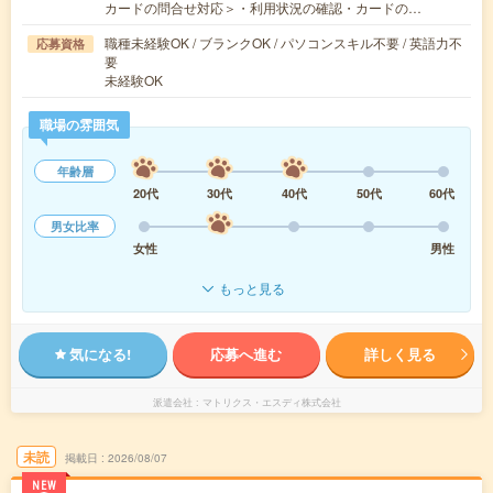
カードの問合せ対応＞・利用状況の確認・カードの…
職種未経験OK / ブランクOK / パソコンスキル不要 / 英語力不
応募資格
要
未経験OK
職場の雰囲気
年齢層
20代
30代
40代
50代
60代
男女比率
女性
男性
もっと見る
気になる!
応募へ進む
詳しく見る
派遣会社
マトリクス・エスディ株式会社
未読
掲載日
2026/08/07
NEW