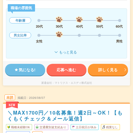
職場の雰囲気
年齢層
20代
30代
40代
50代
60代
男女比率
女性
男性
もっと見る
気になる!
応募へ進む
詳しく見る
派遣会社
マトリクス・エスディ株式会社
未読
掲載日
2026/08/07
NEW
＼MAX1700円／10名募集！週2日～OK！【も
くもくチェック＆メール返信】
職種未経験OK
交通費別途支給あり
土日祝日が休み
残業なし