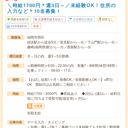
＼時給1700円＊週3日～／未経験OK！住所の
入力など＊10名募集！
職種未経験OK
交通費別途支給あり
土日祝日が休み
残業なし
WEB登録OK
派遣
福岡市西区
勤務地
姪浜駅から徒歩5分／室見駅から---分／下山門駅から---分／
藤崎(福岡県)駅から---分／西新駅から---分
月～日の内、週3～5日勤務
曜日頻度
≪勤務時間≫9:00～22:00の内、実働7～8時間/休憩1時間＜
時間
定番シフト＞・09:00～17:0…
【お試し短期1ヶ月～勤務OK／長期勤務もOK！】※即日
期間
OK 開始日はお気軽にご相談ください！
時給1700～2000円 ◆昇給あり ◆日払い(速払い：給料日
時給
前に70％まで受取可能/規定有)＋月払い
交通費
全額支給
データ入力・タイピング
仕事内容
＼短期・週3～OK＊／事務ワーク未経験でも大歓迎！郵便番