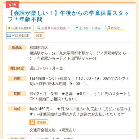
NEW
【会話が楽しい！】午後からの学童保育スタッ
フ＊年齢不問
職種未経験OK
交通費別途支給あり
土日祝日が休み
残業なし
WEB登録OK
派遣
福岡市西区
勤務地
姪浜駅から---分／九大学研都市駅から---分／周船寺駅から---
分／今宿駅から---分／下山門駅から---分
週2日～OK（月～金）
曜日頻度
1日4時間～OK！※残業なし！13：00～19：00の間のシフト
時間
制※土曜日/夏休み期間：9：00～1…
最短2ヶ月～長期 ★急募 ★8月～、さらに先のスタートも
期間
OK！開始日ご相談ください。
時給1450円～ ★日払い／週払い制度あり（月払いも選べま
時給
す）※稼働開始時は手続き完了次第のお支払いとなります
交通費
交通費全額支給 ※規定あり