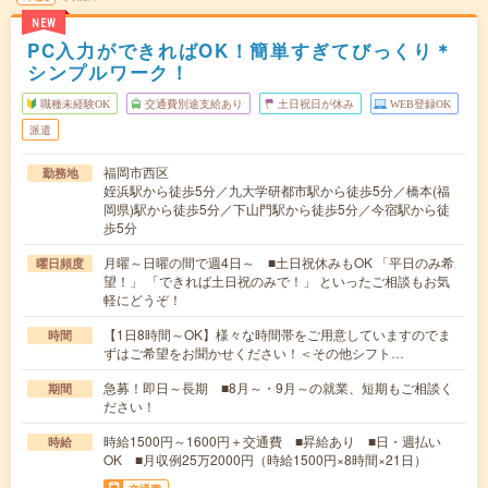
NEW
PC入力ができればOK！簡単すぎてびっくり＊
シンプルワーク！
職種未経験OK
交通費別途支給あり
土日祝日が休み
WEB登録OK
派遣
福岡市西区
勤務地
姪浜駅から徒歩5分／九大学研都市駅から徒歩5分／橋本(福
岡県)駅から徒歩5分／下山門駅から徒歩5分／今宿駅から徒
歩5分
月曜～日曜の間で週4日～ ■土日祝休みもOK 「平日のみ希
曜日頻度
望！」 「できれば土日祝のみで！」 といったご相談もお気
軽にどうぞ！
【1日8時間～OK】様々な時間帯をご用意していますのでま
時間
ずはご希望をお聞かせください！＜その他シフト…
急募！即日～長期 ■8月～・9月～の就業、短期もご相談く
期間
ださい！
時給1500円～1600円＋交通費 ■昇給あり ■日・週払い
時給
OK ■月収例25万2000円（時給1500円×8時間×21日）