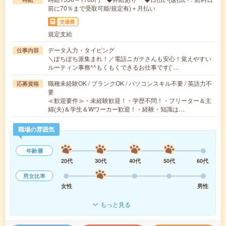
前に70％まで受取可能/規定有)＋月払い
交通費
規定支給
データ入力・タイピング
仕事内容
＼ぽちぽち派集まれ！／電話ニガテさんも安心！覚えやすい
ルーティン事務^^もくもくできるお仕事です(`…
職種未経験OK / ブランクOK / パソコンスキル不要 / 英語力不
応募資格
要
≪歓迎要件≫・未経験歓迎！・学歴不問！・フリーター＆主
婦(夫)＆学生＆Wワーカー歓迎！・経験・知識は…
職場の雰囲気
年齢層
20代
30代
40代
50代
60代
男女比率
女性
男性
もっと見る