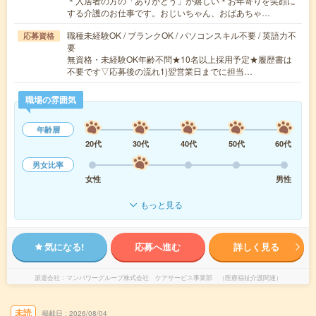
＊入居者の方の「ありがとう」が嬉しい＊お年寄りを笑顔に
する介護のお仕事です。おじいちゃん、おばあちゃ…
職種未経験OK / ブランクOK / パソコンスキル不要 / 英語力不
応募資格
要
無資格・未経験OK年齢不問★10名以上採用予定★履歴書は
不要です▽応募後の流れ1)翌営業日までに担当…
職場の雰囲気
年齢層
20代
30代
40代
50代
60代
男女比率
女性
男性
もっと見る
気になる!
応募へ進む
詳しく見る
派遣会社
マンパワーグループ株式会社 ケアサービス事業部 （医療福祉介護関連）
未読
掲載日
2026/08/04