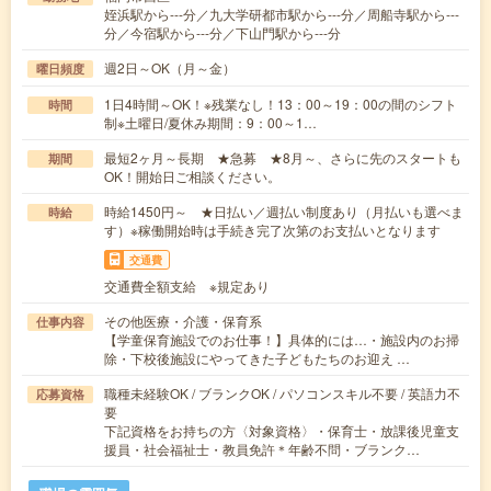
姪浜駅から---分／九大学研都市駅から---分／周船寺駅から---
分／今宿駅から---分／下山門駅から---分
週2日～OK（月～金）
曜日頻度
1日4時間～OK！※残業なし！13：00～19：00の間のシフト
時間
制※土曜日/夏休み期間：9：00～1…
最短2ヶ月～長期 ★急募 ★8月～、さらに先のスタートも
期間
OK！開始日ご相談ください。
時給1450円～ ★日払い／週払い制度あり（月払いも選べま
時給
す）※稼働開始時は手続き完了次第のお支払いとなります
交通費
交通費全額支給 ※規定あり
その他医療・介護・保育系
仕事内容
【学童保育施設でのお仕事！】具体的には…・施設内のお掃
除・下校後施設にやってきた子どもたちのお迎え …
職種未経験OK / ブランクOK / パソコンスキル不要 / 英語力不
応募資格
要
下記資格をお持ちの方〈対象資格〉・保育士・放課後児童支
援員・社会福祉士・教員免許＊年齢不問・ブランク…