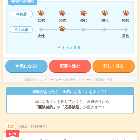
職場の雰囲気
年齢層
20代
30代
40代
50代
60代
男女比率
女性
男性
もっと見る
気になる!
応募へ進む
詳しく見る
派遣会社
マンパワーグループ株式会社 ケアサービス事業部（学童）
興味があったら「★気になる！」をタップ！
「気になる！」を押しておくと、派遣会社から
「面談確約」
や
「応募歓迎」
が届きます！
未読
掲載日
2026/08/04
NEW