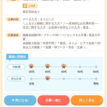
交通費
規定支給あり
データ入力・タイピング
仕事内容
＼ふるさと納税に関する入力＊／―具体的なお仕事内容―・
注文に関する入力・お名前や住所などの入力・発送…
職種未経験OK / ブランクOK / パソコンスキル不要 / 英語力不
応募資格
要
未経験大歓迎！学歴不問！＊髪色・ネイル・ピアス自由＊20
名以上大募集！＊副業・Wワーク・学生・主婦（…
職場の雰囲気
年齢層
20代
30代
40代
50代
60代
男女比率
女性
男性
気になる!
応募へ進む
詳しく見る