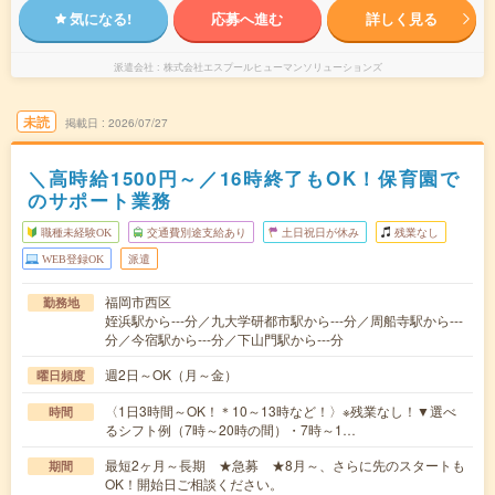
気になる!
応募へ進む
詳しく見る
派遣会社
株式会社エスプールヒューマンソリューションズ
未読
掲載日
2026/07/27
＼高時給1500円～／16時終了もOK！保育園で
のサポート業務
職種未経験OK
交通費別途支給あり
土日祝日が休み
残業なし
WEB登録OK
派遣
福岡市西区
勤務地
姪浜駅から---分／九大学研都市駅から---分／周船寺駅から---
分／今宿駅から---分／下山門駅から---分
週2日～OK（月～金）
曜日頻度
〈1日3時間～OK！＊10～13時など！〉※残業なし！▼選べ
時間
るシフト例（7時～20時の間）・7時～1…
最短2ヶ月～長期 ★急募 ★8月～、さらに先のスタートも
期間
OK！開始日ご相談ください。