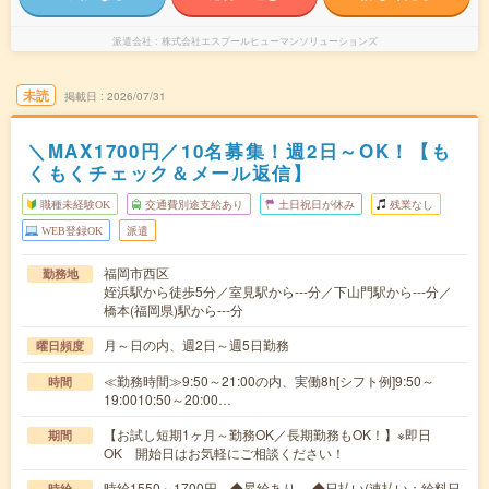
派遣会社
株式会社エスプールヒューマンソリューションズ
未読
掲載日
2026/07/31
＼MAX1700円／10名募集！週2日～OK！【も
くもくチェック＆メール返信】
職種未経験OK
交通費別途支給あり
土日祝日が休み
残業なし
WEB登録OK
派遣
福岡市西区
勤務地
姪浜駅から徒歩5分／室見駅から---分／下山門駅から---分／
橋本(福岡県)駅から---分
月～日の内、週2日～週5日勤務
曜日頻度
≪勤務時間≫9:50～21:00の内、実働8h[シフト例]9:50～
時間
19:0010:50～20:00…
【お試し短期1ヶ月～勤務OK／長期勤務もOK！】※即日
期間
OK 開始日はお気軽にご相談ください！
時給1550～1700円 ◆昇給あり ◆日払い(速払い：給料日
時給