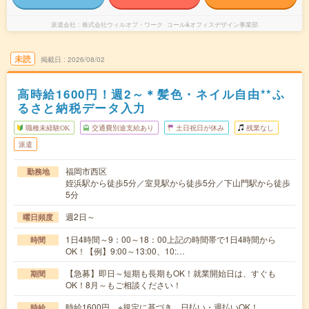
派遣会社
株式会社ウィルオブ・ワーク コール&オフィスデザイン事業部
未読
掲載日
2026/08/02
高時給1600円！週2～＊髪色・ネイル自由**ふ
るさと納税データ入力
職種未経験OK
交通費別途支給あり
土日祝日が休み
残業なし
派遣
福岡市西区
勤務地
姪浜駅から徒歩5分／室見駅から徒歩5分／下山門駅から徒歩
5分
週2日～
曜日頻度
1日4時間～9：00～18：00上記の時間帯で1日4時間から
時間
OK！【例】9:00～13:00、10:…
【急募】即日～短期も長期もOK！就業開始日は、すぐも
期間
OK！8月～もご相談ください！
時給1600円 ※規定に基づき、日払い・週払いOK！
時給