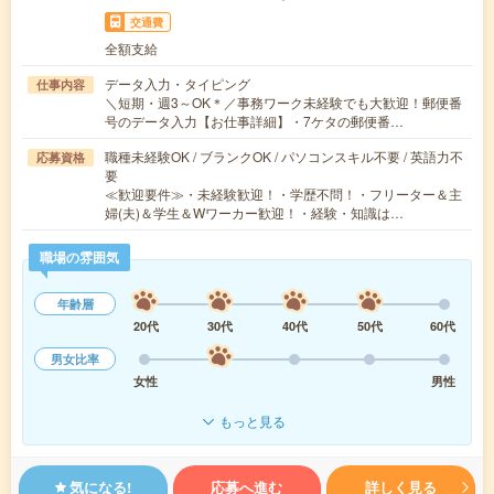
交通費
全額支給
データ入力・タイピング
仕事内容
＼短期・週3～OK＊／事務ワーク未経験でも大歓迎！郵便番
号のデータ入力【お仕事詳細】・7ケタの郵便番…
職種未経験OK / ブランクOK / パソコンスキル不要 / 英語力不
応募資格
要
≪歓迎要件≫・未経験歓迎！・学歴不問！・フリーター＆主
婦(夫)＆学生＆Wワーカー歓迎！・経験・知識は…
職場の雰囲気
年齢層
20代
30代
40代
50代
60代
男女比率
女性
男性
もっと見る
気になる!
応募へ進む
詳しく見る