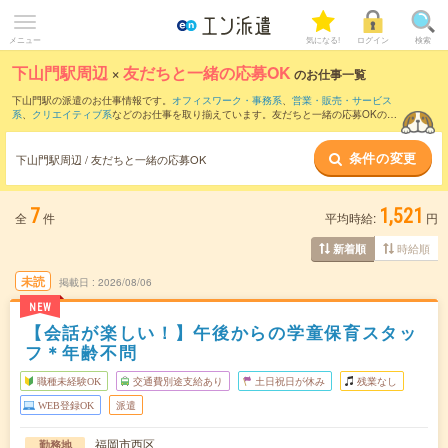
メニュー
気になる!
ログイン
検索
下山門駅周辺
×
友だちと一緒の応募OK
のお仕事一覧
下山門駅の派遣のお仕事情報です。
オフィスワーク・事務系
、
営業・販売・サービス
系
、
クリエイティブ系
などのお仕事を取り揃えています。友だちと一緒の応募OKの条
件の他に、
交通費別途支給あり
、
職種未経験OK
、
週4日勤務
などのこだわり条件も取
り揃えています。
条件の変更
下山門駅周辺 / 友だちと一緒の応募OK
7
1,521
全
件
平均時給:
円
時給順
新着順
未読
掲載日
2026/08/06
NEW
【会話が楽しい！】午後からの学童保育スタッ
フ＊年齢不問
職種未経験OK
交通費別途支給あり
土日祝日が休み
残業なし
WEB登録OK
派遣
福岡市西区
勤務地