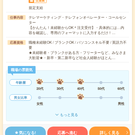
交通費
規定支給
テレマーケティング・テレフォンオペレーター・コールセン
仕事内容
ター
【かんたん！未経験からOK＊注文受付】・具体的には…内
容を確認し、専用のフォーマットに入力するだけ！…
職種未経験OK / ブランクOK / パソコンスキル不要 / 英語力不
応募資格
要
★未経験者・ブランクがある方・フリーターなど、みなさま
大歓迎★・新卒・第二新卒など社会人経験がほとん…
職場の雰囲気
年齢層
20代
30代
40代
50代
60代
男女比率
女性
男性
もっと見る
気になる!
応募へ進む
詳しく見る