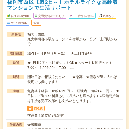
福岡市西区【週2日～】ホテルライクな高齢者
マンションで生活サポート
職種未経験OK
交通費別途支給あり
土日祝日が休み
残業なし
WEB登録OK
派遣
福岡市西区
勤務地
九大学研都市駅から---分／今宿駅から---分／下山門駅から---
分
週2日～5日OK（月～金） ★土日休みOK
曜日頻度
★1日4時間～の時短シフトOK★スタート時間選べます！
時間
7:00～16:009:00～17:0011:…
開始日はご相談ください！ ★急募 ★職場が気に入れば、
期間
長期でも働けます！
無資格未経験：時給1350円～ 経験者：時給1400円～ ★
時給
日払い／週払い制度あり（月払いも選べます）※稼働開始時
は手続き完了次第のお支払いとなります。
交通費
交通費全額支給※規定有
介護関連
仕事内容