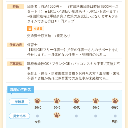
経験者：時給1550円～ （有資格未経験は時給1500円～ス
時給
タート！）★日払い／週払い制度あり（月払いも選べます）
※稼働開始時は手続き完了次第のお支払いとなります★フル
タイムできる方は100円アップ！
交通費
交通費全額支給 ※規定あり
保育士
仕事内容
【時短OK!フリー保育士】担任の保育士さんのサポートをお
任せします。～具体的なお仕事～・登園時のお迎…
職種未経験OK / ブランクOK / パソコンスキル不要 / 英語力不
応募資格
要
保育士・保母・幼稚園教諭資格をお持ちの方＊履歴書・来社
不要＊資格があれば保育園でのお仕事が未経験でも…
職場の雰囲気
年齢層
20代
30代
40代
50代
60代
男女比率
女性
男性