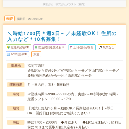
派遣会社
株式会社グラスト（福岡）
未読
掲載日
2026/08/01
＼時給1700円＊週3日～／未経験OK！住所の
入力など＊10名募集！
職種未経験OK
交通費別途支給あり
土日祝日が休み
残業なし
WEB登録OK
派遣
福岡市西区
勤務地
姪浜駅から徒歩5分／室見駅から---分／下山門駅から---分／
藤崎(福岡県)駅から---分／西新駅から---分
月～日の内、週3～5日勤務
曜日頻度
≪勤務時間≫9:00～22:00の内、実働7～8時間/休憩1時間＜
時間
定番シフト＞・09:00～17:0…
【お試し短期1ヶ月～勤務OK／長期勤務もOK！】※即日
期間
OK 開始日はお気軽にご相談ください！
時給1700～2000円 ◆昇給あり ◆日払い(速払い：給料日
時給
前に70％まで受取可能/規定有)＋月払い