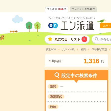
エン派遣
7355
件
エンバイト
12362
件
ちょうど良いワークライフバランスが叶う
九州・
気になる！リスト
0
保存し
派遣TOP
九州・沖縄
福岡
下曽根駅周辺
,
1
3
1
6
平均時給:
円
設定中の検索条件
期間
---
派遣形式
---
時給
---