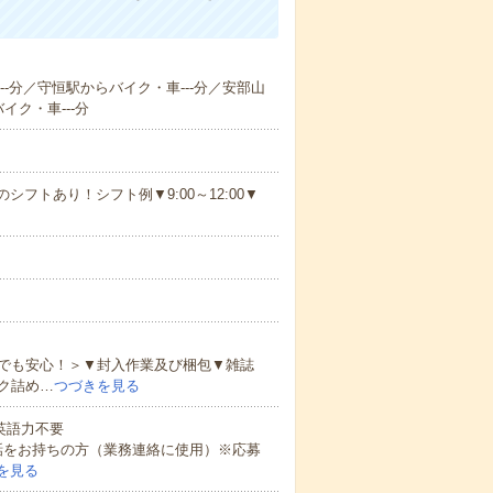
--分／守恒駅からバイク・車---分／安部山
イク・車---分
シフトあり！シフト例▼9:00～12:00▼
でも安心！＞▼封入作業及び梱包▼雑誌
ク詰め…
つづきを見る
 英語力不要
話をお持ちの方（業務連絡に使用）※応募
を見る