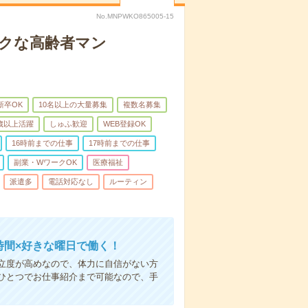
No.MNPWKO865005-15
イクな高齢者マン
新卒OK
10名以上の大量募集
複数名募集
0歳以上活躍
しゅふ歓迎
WEB登録OK
16時前までの仕事
17時前までの仕事
副業・WワークOK
医療福祉
派遣多
電話対応なし
ルーティン
時間×好きな曜日で働く！
立度が高めなので、体力に自信がない方
ひとつでお仕事紹介まで可能なので、手