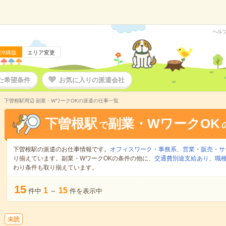
ヘル
沖縄版
エリア変更
た希望条件
お気に入りの派遣会社
下曽根駅周辺 副業・WワークOKの派遣の仕事一覧
下曽根駅
副業・WワークOK
で
下曽根駅の派遣のお仕事情報です。
オフィスワーク・事務系
、
営業・販売・サ
り揃えています。副業・WワークOKの条件の他に、
交通費別途支給あり
、
職種
わり条件も取り揃えています。
15
1
15
件中
～
件を表示中
未読