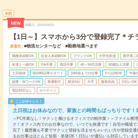
未読
NEW
掲載日
2026/08/05
【1日～】スマホから3分で登録完了＊チ
■物流センターなど ■勤務地選べます
派遣先
職種未経験OK
社会人未経験OK
ブランクOK
大学生歓迎
既卒第二
友達と一緒OK
OA不要
英語不要
40～50代活躍
60歳以上活躍
土日祝休
朝10時以降スタート
16時前までの仕事
5ｈ以内OK
午後
副業・WワークOK
車通勤可
駅歩5分
大手
服装自由
日払いOK
電話対応なし
ルーティン
ここがポイント！
土日祝はお休みなので、家族との時間もばっちりです！1
＜PC作業なし！サクッと働けるオフィスでの軽作業！＞ファイル整
ク！オフィス内でのお仕事なので、いつでも快適です！自宅や職場で
完了！履歴書も不要でサクッと登録を済ませちゃいたい方や登録交通
るお仕事はほとんど短期・単発OK！日払いや週払いも対応していま