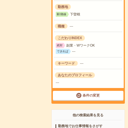
勤務地
下曽根
駅/路線
職種
---
こだわりINDEX
副業・WワークOK
絶対
---
できれば
キーワード
---
あなたのプロフィール
---
条件の変更
他の検索結果を見る
勤務地でお仕事情報をさがす