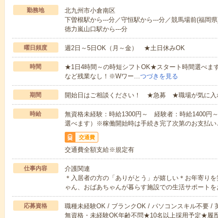
勤務地
北九州市小倉南区
下曽根駅から---分／守恒駅から---分／競馬場前(福岡県)
徳力嵐山口駅から---分
曜日頻度
週2日～5日OK（月～金） ★土日休みOK
時間
★1日4時間～の時短シフトOK★スタート時間選べます！7:00～1
など残業なし！※Wワー…
つづきを見る
期間
開始日はご相談ください！ ★急募 ★職場が気に入
時給
無資格未経験：時給1300円～ 経験者：時給1400
選べます）※稼働開始時は手続き完了次第のお支払い
交通費
交通費全額支給※規定有
仕事内容
介護関連
＊入居者の方の「ありがとう」が嬉しい＊お年寄りを
ゃん、おばあちゃんが暮らす施設での生活サポートを
応募資格
職種未経験OK / ブランクOK / パソコンスキル不要 /
無資格・未経験OK年齢不問★10名以上採用予定★履