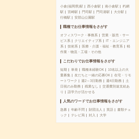
小倉(福岡県)駅
西小倉駅
南小倉駅
朽網
駅
宮崎駅
門司駅
門司港駅
大分駅
行橋駅
安部山公園駅
職種でお仕事情報をさがす
オフィスワーク・事務系
営業・販売・サー
ビス系
クリエイティブ系
IT・エンジニア
系
技術系
医療・介護・福祉・教育系
軽
作業・物流・工場・その他
こだわりでお仕事情報をさがす
短期
単発
職種未経験OK
10名以上の大
量募集
友だちと一緒の応募OK
在宅・リモ
ートワーク
週2～3日勤務
週4日勤務
土
日祝のみ勤務
残業なし
交通費別途支給あ
り
語学力が活かせる
人気のワードでお仕事情報をさがす
急募
年齢不問
財団法人
英語
書類チェ
ック
テレビ局
封入
大学