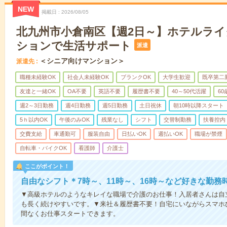
NEW
掲載日
2026/08/05
北九州市小倉南区【週2日～】ホテルラ
ションで生活サポート
派遣
＜シニア向けマンション＞
派遣先
職種未経験OK
社会人未経験OK
ブランクOK
大学生歓迎
既卒第二
友達と一緒OK
OA不要
英語不要
履歴書不要
40～50代活躍
6
週2～3日勤務
週4日勤務
週5日勤務
土日祝休
朝10時以降スタート
5ｈ以内OK
午後のみOK
残業なし
シフト
交替制勤務
扶養控内
交費支給
車通勤可
服装自由
日払いOK
週払いOK
職場が禁煙
自転車・バイクOK
看護師
介護士
ここがポイント！
自由なシフト＊7時～、11時～、16時～など好きな勤務
▼高級ホテルのようなキレイな職場で介護のお仕事！入居者さんは自
も長く続けやすいです。▼来社＆履歴書不要！自宅にいながらスマホ
間なくお仕事スタートできます。