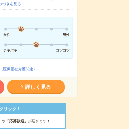
つづきを見る
女性
男性
テキパキ
コツコツ
（医療福祉介護関連）
詳しく見る
クリック！
」
や
「応募歓迎」
が届きます！