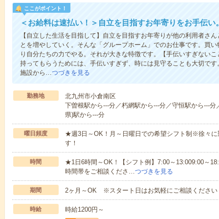
ここがポイント！
＜お給料は速払い！＞自立を目指すお年寄りをお手伝い
【自立した生活を目指して】自立を目指すお年寄りが他の利用者さん
とを増やしていく。そんな「グループホーム」でのお仕事です。買い
り自分たちの力でやる。それが大きな特徴です。【手伝いすぎないこ
持ってもらうためには、手伝いすぎず、時には見守ることも大切です
施設から…
つづきを見る
勤務地
北九州市小倉南区
下曽根駅から---分／朽網駅から---分／守恒駅から---
県)駅から---分
曜日頻度
★週3日～OK！月～日曜日での希望シフト制※徐々
す！
時間
★1日6時間～OK！【シフト例】7:00～13:009:00～18
時間帯をご相談くださ…
つづきを見る
期間
2ヶ月～OK ※スタート日はお気軽にご相談ください
時給
時給1200円～