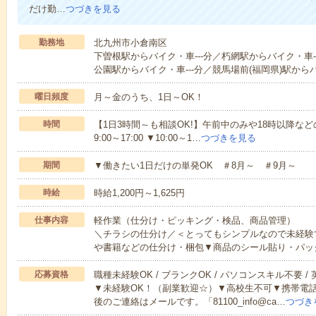
だけ勤…
つづきを見る
勤務地
北九州市小倉南区
下曽根駅からバイク・車---分／朽網駅からバイク・車-
公園駅からバイク・車---分／競馬場前(福岡県)駅からバ
曜日頻度
月～金のうち、1日～OK！
時間
【1日3時間～も相談OK!】午前中のみや18時以降などの
9:00～17:00 ▼10:00～1…
つづきを見る
期間
▼働きたい1日だけの単発OK ＃8月～ ＃9月～
時給
時給1,200円～1,625円
仕事内容
軽作業（仕分け・ピッキング・検品、商品管理）
＼チラシの仕分け／＜とってもシンプルなので未経験
や書籍などの仕分け・梱包▼商品のシール貼り・パッ
応募資格
職種未経験OK / ブランクOK / パソコンスキル不要 /
▼未経験OK！（副業歓迎☆）▼高校生不可▼携帯電
後のご連絡はメールです。「81100_info@ca…
つづき