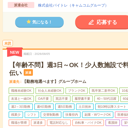
派遣会社
株式会社バイトレ（キャムコムグループ）
応募する
気になる！
未読
NEW
掲載日
2026/08/05
【年齢不問】週3日～OK！少人数施設で
伝い
派遣
【勤務地選べます】グループホーム
派遣先
職種未経験OK
社会人未経験OK
ブランクOK
既卒第二新卒OK
10
友達と一緒OK
OA不要
英語不要
履歴書不要
40～50代活躍
6
週2～3日勤務
週4日勤務
週5日勤務
土日祝休
朝10時以降スタート
残業少
シフト
交替制勤務
扶養控内
副業・WワークOK
医療福
職場が禁煙
派遣多
電話対応なし
自転車・バイクOK
看護師
栄