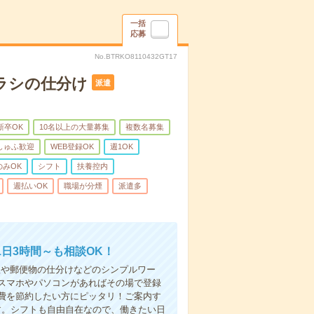
一括
応募
No.BTRKO8110432GT17
ラシの仕分け
派遣
新卒OK
10名以上の大量募集
複数名募集
しゅふ歓迎
WEB登録OK
週1OK
のみOK
シフト
扶養控内
週払いOK
職場が分煙
派遣多
日3時間～も相談OK！
理や郵便物の仕分けなどのシンプルワー
スマホやパソコンがあればその場で登録
費を節約したい方にピッタリ！ご案内す
す。シフトも自由自在なので、働きたい日