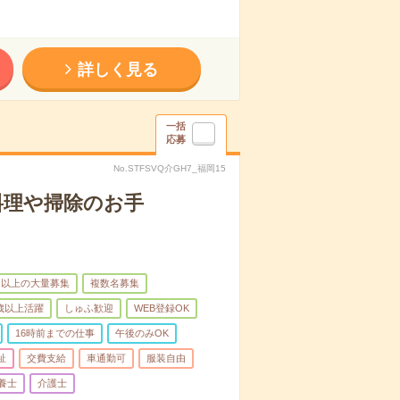
詳しく見る
一括
応募
No.STFSVQ介GH7_福岡15
料理や掃除のお手
名以上の大量募集
複数名募集
0歳以上活躍
しゅふ歓迎
WEB登録OK
16時前までの仕事
午後のみOK
祉
交費支給
車通勤可
服装自由
養士
介護士