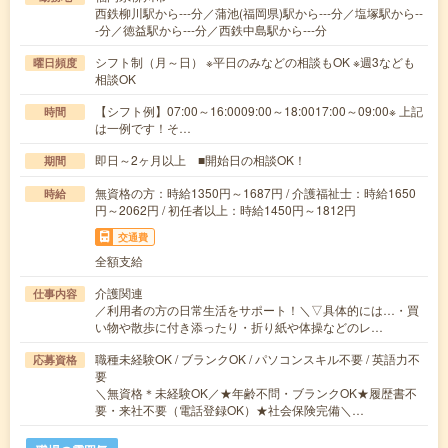
西鉄柳川駅から---分／蒲池(福岡県)駅から---分／塩塚駅から--
-分／徳益駅から---分／西鉄中島駅から---分
シフト制（月～日） ※平日のみなどの相談もOK ※週3なども
曜日頻度
相談OK
【シフト例】07:00～16:0009:00～18:0017:00～09:00※ 上記
時間
は一例です！そ…
即日～2ヶ月以上 ■開始日の相談OK！
期間
無資格の方：時給1350円～1687円 / 介護福祉士：時給1650
時給
円～2062円 / 初任者以上：時給1450円～1812円
交通費
全額支給
介護関連
仕事内容
／利用者の方の日常生活をサポート！＼▽具体的には…・買
い物や散歩に付き添ったり・折り紙や体操などのレ…
職種未経験OK / ブランクOK / パソコンスキル不要 / 英語力不
応募資格
要
＼無資格＊未経験OK／★年齢不問・ブランクOK★履歴書不
要・来社不要（電話登録OK）★社会保険完備＼…