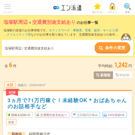
メニュー
気になる!
ログイン
検索
塩塚駅周辺
×
交通費別途支給あり
のお仕事一覧
塩塚駅の派遣のお仕事情報です。
オフィスワーク・事務系
、
営業・販売・サービス系
、
クリエイティブ系
などのお仕事を取り揃えています。交通費別途支給ありの条件の
他に、
職種未経験OK
、
友だちと一緒の応募OK
、
週4日勤務
などのこだわり条件も取り
揃えています。
条件の変更
塩塚駅周辺 / 交通費別途支給あり
6
1,242
全
件
平均時給:
円
時給順
新着順
未読
掲載日
2026/08/07
NEW
3ヵ月で71万円稼ぐ！未経験OK＊おばあちゃん
のお話相手など
職種未経験OK
交通費別途支給あり
土日祝日が休み
WEB登録OK
派遣
福岡県柳川市
勤務地