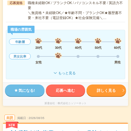
職種未経験OK / ブランクOK / パソコンスキル不要 / 英語力不
応募資格
要
＼無資格＊未経験OK／★年齢不問・ブランクOK★履歴書不
要・来社不要（電話登録OK）★社会保険完備＼…
職場の雰囲気
年齢層
20代
30代
40代
50代
60代
男女比率
女性
男性
もっと見る
気になる!
応募へ進む
詳しく見る
派遣会社
株式会社ニッソーネット
未読
掲載日
2026/08/05
NEW