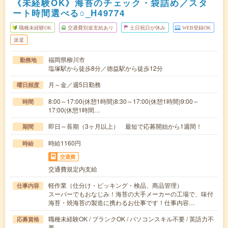
《未経験OK》海苔のチェック・袋詰め／スタ
ート時間選べる○_H49774
職種未経験OK
交通費別途支給あり
土日祝日が休み
WEB登録OK
派遣
福岡県柳川市
勤務地
塩塚駅から徒歩8分／徳益駅から徒歩12分
月～金／週5日勤務
曜日頻度
8:00～17:00(休憩1時間)8:30～17:00(休憩1時間)9:00～
時間
17:00(休憩1時間…
即日～長期（3ヶ月以上） 最短で応募開始から1週間！
期間
時給1160円
時給
交通費
交通費規定内支給
軽作業（仕分け・ピッキング・検品、商品管理）
仕事内容
スーパーでもおなじみ！海苔の大手メーカーの工場で、味付
海苔・焼海苔の製造に携わるお仕事です！仕事内容…
職種未経験OK / ブランクOK / パソコンスキル不要 / 英語力不
応募資格
要