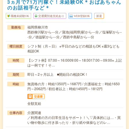
3ヵ月で71万円稼ぐ！未経験OK＊おばあちゃん
のお話相手など＊
職種未経験OK
交通費別途支給あり
WEB登録OK
派遣
福岡県柳川市
勤務地
西鉄柳川駅から---分／蒲池(福岡県)駅から---分／塩塚駅から--
-分／徳益駅から---分／西鉄中島駅から---分
シフト制（月～日） ※平日のみなどの相談もOK ※週3なども
曜日頻度
相談OK
【シフト例】07:00～16:0009:00～18:0017:00～09:00※ 上記
時間
は一例です！そ…
即日～2ヶ月以上 ■開始日の相談OK！
期間
無資格の方：時給1350円～1687円 / 介護福祉士：時給1650
時給
円～2062円 / 初任者以上：時給1450円～1812円
交通費
全額支給
介護関連
仕事内容
／利用者の方の日常生活をサポート！＼▽具体的には…・買
い物や散歩に付き添ったり・折り紙や体操などのレ…