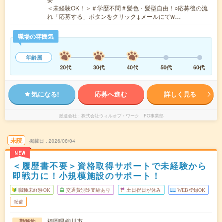
＜未経験OK！＞＃学歴不問＃髪色・髪型自由！○応募後の流
れ「応募する」ボタンをクリック↓メールにてw…
職場の雰囲気
年齢層
20代
30代
40代
50代
60代
気になる!
応募へ進む
詳しく見る
派遣会社
株式会社ウィルオブ・ワーク FO事業部
未読
掲載日
2026/08/04
NEW
＜履歴書不要＞資格取得サポートで未経験から
即戦力に！小規模施設のサポート！
職種未経験OK
交通費別途支給あり
土日祝日が休み
WEB登録OK
派遣
福岡県柳川市
勤務地