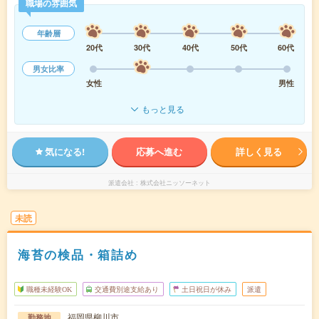
職場の雰囲気
年齢層
20代
30代
40代
50代
60代
男女比率
女性
男性
もっと見る
気になる!
応募へ進む
詳しく見る
派遣会社
株式会社ニッソーネット
未読
海苔の検品・箱詰め
職種未経験OK
交通費別途支給あり
土日祝日が休み
派遣
福岡県柳川市
勤務地