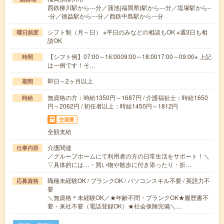
西鉄柳川駅から---分／蒲池(福岡県)駅から---分／塩塚駅から--
-分／徳益駅から---分／西鉄中島駅から---分
シフト制（月～日） ※平日のみなどの相談もOK ※週3日も相
曜日頻度
談OK
【シフト例】07:00～16:0009:00～18:0017:00～09:00※ 上記
時間
は一例です！そ…
即日～2ヶ月以上
期間
無資格の方：時給1350円～1687円 / 介護福祉士：時給1650
時給
円～2062円 / 初任者以上：時給1450円～1812円
交通費
全額支給
介護関連
仕事内容
／グループホームにて利用者の方の日常生活をサポート！＼
▽具体的には…・買い物や散歩に付き添ったり・折…
職種未経験OK / ブランクOK / パソコンスキル不要 / 英語力不
応募資格
要
＼無資格＊未経験OK／★年齢不問・ブランクOK★履歴書不
要・来社不要（電話登録OK）★社会保険完備＼…