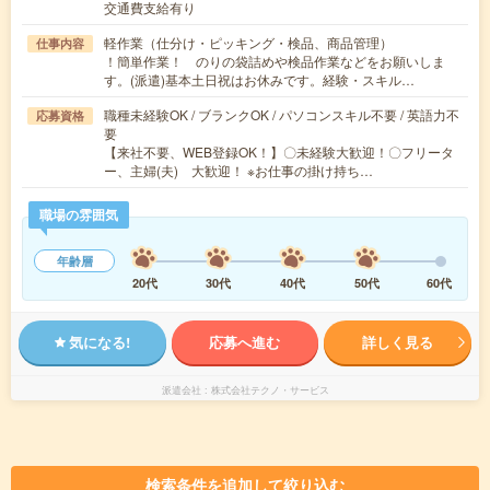
交通費支給有り
軽作業（仕分け・ピッキング・検品、商品管理）
仕事内容
！簡単作業！ のりの袋詰めや検品作業などをお願いしま
す。(派遣)基本土日祝はお休みです。経験・スキル…
職種未経験OK / ブランクOK / パソコンスキル不要 / 英語力不
応募資格
要
【来社不要、WEB登録OK！】〇未経験大歓迎！〇フリータ
ー、主婦(夫) 大歓迎！ ※お仕事の掛け持ち…
職場の雰囲気
年齢層
20代
30代
40代
50代
60代
気になる!
応募へ進む
詳しく見る
派遣会社
株式会社テクノ・サービス
検索条件を追加して絞り込む