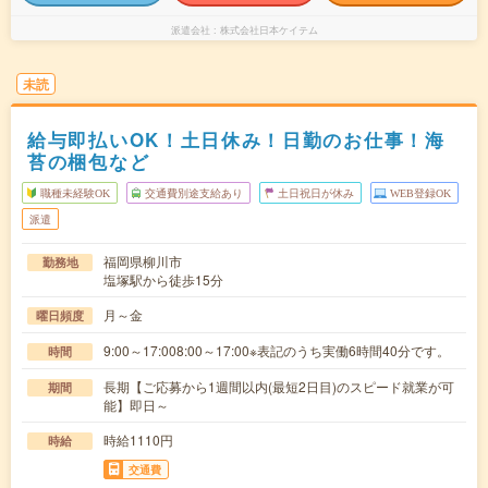
派遣会社
株式会社日本ケイテム
未読
給与即払いOK！土日休み！日勤のお仕事！海
苔の梱包など
職種未経験OK
交通費別途支給あり
土日祝日が休み
WEB登録OK
派遣
福岡県柳川市
勤務地
塩塚駅から徒歩15分
月～金
曜日頻度
9:00～17:008:00～17:00※表記のうち実働6時間40分です。
時間
長期【ご応募から1週間以内(最短2日目)のスピード就業が可
期間
能】即日～
時給1110円
時給
交通費