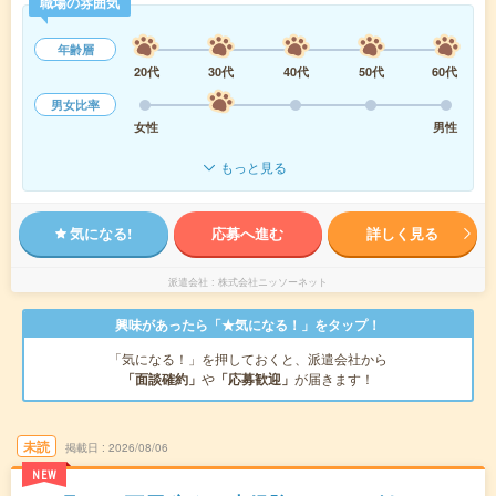
職場の雰囲気
年齢層
20代
30代
40代
50代
60代
男女比率
女性
男性
もっと見る
気になる!
応募へ進む
詳しく見る
派遣会社
株式会社ニッソーネット
興味があったら「★気になる！」をタップ！
「気になる！」を押しておくと、派遣会社から
「面談確約」
や
「応募歓迎」
が届きます！
未読
掲載日
2026/08/06
NEW