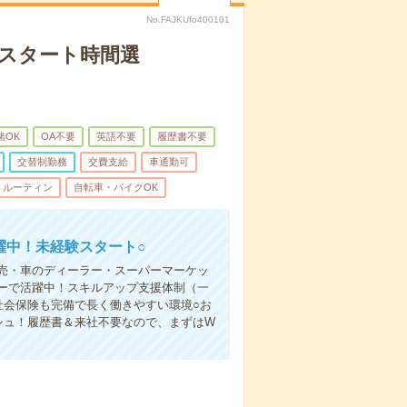
No.FAJKUfo400101
／スタート時間選
緒OK
OA不要
英語不要
履歴書不要
交替制勤務
交費支給
車通勤可
ルーティン
自転車・バイクOK
躍中！未経験スタート○
売・車のディーラー・スーパーマーケッ
ーで活躍中！スキルアップ支援体制（一
社会保険も完備で長く働きやすい環境○お
シュ！履歴書＆来社不要なので、まずはW