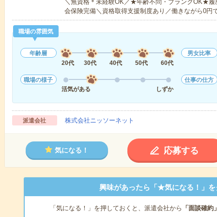
＼無資格＊未経験OK／★年齢不問・ブランクOK★履
会保険完備＼資格取得支援制度あり／働きながら0円
職場の雰囲気
年齢層
男女比率
20代
30代
40代
50代
60代
職場の様子
仕事の仕方
活気がある
しずか
株式会社ニッソーネット
派遣会社
応募する
気になる！
興味があったら「★気になる！」を
「気になる！」を押しておくと、派遣会社から
「面談確約