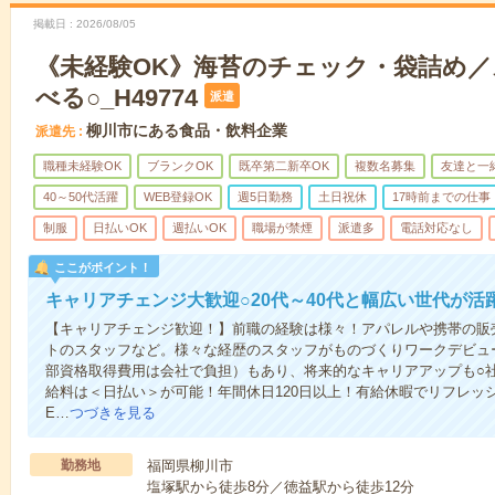
掲載日
2026/08/05
《未経験OK》海苔のチェック・袋詰め
べる○_H49774
派遣
柳川市にある食品・飲料企業
派遣先
職種未経験OK
ブランクOK
既卒第二新卒OK
複数名募集
友達と一
40～50代活躍
WEB登録OK
週5日勤務
土日祝休
17時前までの仕事
制服
日払いOK
週払いOK
職場が禁煙
派遣多
電話対応なし
ここがポイント！
キャリアチェンジ大歓迎○20代～40代と幅広い世代が活
【キャリアチェンジ歓迎！】前職の経験は様々！アパレルや携帯の販
トのスタッフなど。様々な経歴のスタッフがものづくりワークデビュ
部資格取得費用は会社で負担）もあり、将来的なキャリアアップも○
給料は＜日払い＞が可能！年間休日120日以上！有給休暇でリフレッ
E…
つづきを見る
勤務地
福岡県柳川市
塩塚駅から徒歩8分／徳益駅から徒歩12分