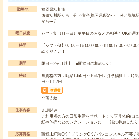
勤務地
福岡県柳川市
西鉄柳川駅から---分／蒲池(福岡県)駅から---分／塩塚
から---分
曜日頻度
シフト制（月～日）※平日のみなどの相談もOK※週3
時間
【シフト例】07:00～16:0009:00～18:0017:00
談ください！
期間
即日～2ヶ月以上 ■開始日の相談OK！
時給
無資格の方：時給1350円～1687円 / 介護福祉士：時給1
円～1812円
交通費
全額支給
仕事内容
介護関連
／利用者の方の日常生活をサポート！＼▽具体的には
紙や体操などのレクレーションに 一緒に参加したり
応募資格
職種未経験OK / ブランクOK / パソコンスキル不要 /