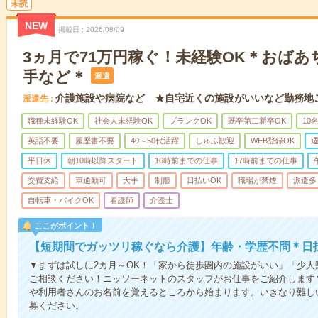
未読
NEW
掲載日
2026/08/09
3ヵ月で71万円稼ぐ！未経験OK＊おば
手など＊
派遣
介護施設や病院など ★自宅近くの施設がいいなど勤務地
派遣先
職種未経験OK
社会人未経験OK
ブランクOK
既卒第二新卒OK
10
英語不要
履歴書不要
40～50代活躍
しゅふ歓迎
WEB登録OK
週
平日休
朝10時以降スタート
16時前までの仕事
17時前までの仕事
交費支給
車通勤可
大手
制服
日払いOK
職場が禁煙
派遣多
自転車・バイクOK
看護師
介護士
ここがポイント！
【短期間でガッツリ稼ぐなら介護】年齢・学歴不問＊日払
▼まずは試しに2カ月～OK！「家から徒歩圏内の施設がいい」「少
ご相談ください！ニッソーネットのスタッフがお仕事をご紹介します
や利用者さんのお名前を覚えるところから始まります。いきなり難し
募ください。