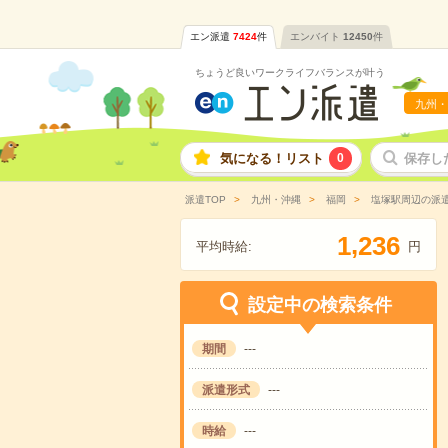
エン派遣
7424
件
エンバイト
12450
件
ちょうど良いワークライフバランスが叶う
九州・
気になる！リスト
0
保存し
派遣TOP
九州・沖縄
福岡
塩塚駅周辺の派
,
1
2
3
6
平均時給:
円
設定中の検索条件
期間
---
派遣形式
---
時給
---