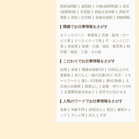
西鉄福岡駅
薬院駅
大橋(福岡県)駅
高宮
(福岡県)駅
井尻駅
西鉄久留米駅
西鉄平
尾駅
西鉄二日市駅
朝倉街道駅
雑餉隈駅
職種でお仕事情報をさがす
オフィスワーク・事務系
営業・販売・サー
ビス系
クリエイティブ系
IT・エンジニア
系
技術系
医療・介護・福祉・教育系
軽
作業・物流・工場・その他
こだわりでお仕事情報をさがす
短期
単発
職種未経験OK
10名以上の大
量募集
友だちと一緒の応募OK
在宅・リモ
ートワーク
週2～3日勤務
週4日勤務
土
日祝のみ勤務
残業なし
副業・WワークOK
交通費別途支給あり
語学力が活かせる
人気のワードでお仕事情報をさがす
急募
年齢不問
財団法人
英語
書類チェ
ック
テレビ局
封入
大学