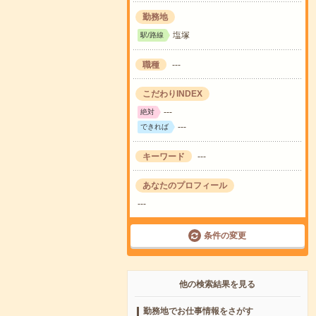
勤務地
塩塚
駅/路線
職種
---
こだわりINDEX
---
絶対
---
できれば
キーワード
---
あなたのプロフィール
---
条件の変更
他の検索結果を見る
勤務地でお仕事情報をさがす