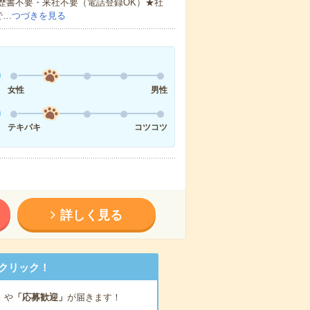
歴書不要・来社不要（電話登録OK）★社
で…
つづきを見る
女性
男性
テキパキ
コツコツ
詳しく見る
クリック！
」
や
「応募歓迎」
が届きます！