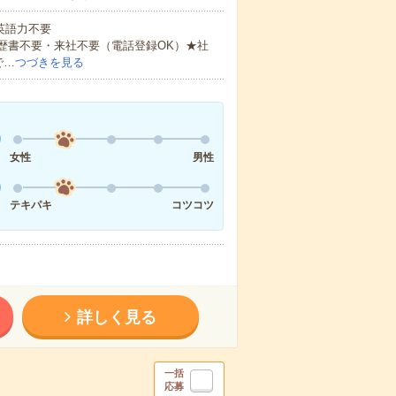
 英語力不要
歴書不要・来社不要（電話登録OK）★社
で…
つづきを見る
女性
男性
テキパキ
コツコツ
詳しく見る
一括
応募