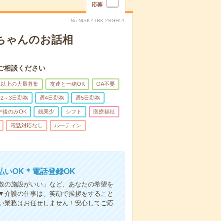
応募
No.NISKYTRK-2SGH51
あちゃんのお話相
ご相談ください
名以上の大量募集
友達と一緒OK
OA不要
2～3日勤務
週4日勤務
週5日勤務
午後のみOK
残業少
シフト
医療福祉
電話対応なし
ルーティン
いOK＊電話登録OK
人数の施設がいい」など、あなたの希望を
▼介護の仕事は、笑顔で挨拶をすること
い業務はお任せしません！安心してご応