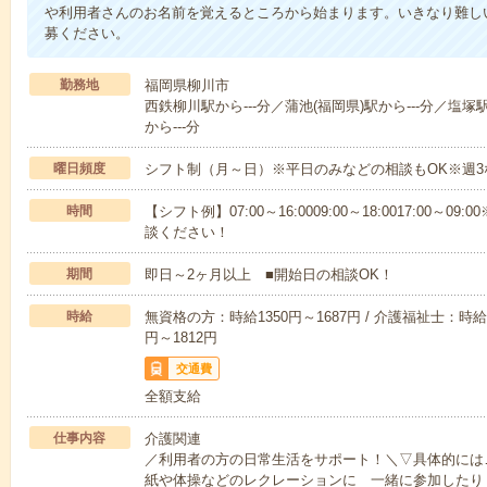
や利用者さんのお名前を覚えるところから始まります。いきなり難し
募ください。
勤務地
福岡県柳川市
西鉄柳川駅から---分／蒲池(福岡県)駅から---分／塩塚
から---分
曜日頻度
シフト制（月～日）※平日のみなどの相談もOK※週3
時間
【シフト例】07:00～16:0009:00～18:0017:00
談ください！
期間
即日～2ヶ月以上 ■開始日の相談OK！
時給
無資格の方：時給1350円～1687円 / 介護福祉士：時給1
円～1812円
交通費
全額支給
仕事内容
介護関連
／利用者の方の日常生活をサポート！＼▽具体的には
紙や体操などのレクレーションに 一緒に参加したり