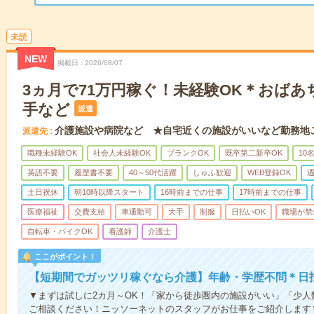
未読
NEW
掲載日
2026/08/07
3ヵ月で71万円稼ぐ！未経験OK＊おば
手など
派遣
介護施設や病院など ★自宅近くの施設がいいなど勤務地
派遣先
職種未経験OK
社会人未経験OK
ブランクOK
既卒第二新卒OK
10
英語不要
履歴書不要
40～50代活躍
しゅふ歓迎
WEB登録OK
週
土日祝休
朝10時以降スタート
16時前までの仕事
17時前までの仕事
医療福祉
交費支給
車通勤可
大手
制服
日払いOK
職場が禁
自転車・バイクOK
看護師
介護士
ここがポイント！
【短期間でガッツリ稼ぐなら介護】年齢・学歴不問＊日払
▼まずは試しに2カ月～OK！「家から徒歩圏内の施設がいい」「少
ご相談ください！ニッソーネットのスタッフがお仕事をご紹介します