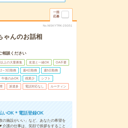
一括
応募
No.NISKYTRK-2SG51
あちゃんのお話相
ご相談ください
名以上の大量募集
友達と一緒OK
OA不要
2～3日勤務
週4日勤務
週5日勤務
午後のみOK
残業少
シフト
煙
派遣多
電話対応なし
ルーティン
いOK＊電話登録OK
人数の施設がいい」など、あなたの希望を
▼介護の仕事は、笑顔で挨拶をすること