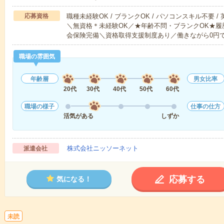
応募資格
職種未経験OK / ブランクOK / パソコンスキル不要 /
＼無資格＊未経験OK／★年齢不問・ブランクOK★履
会保険完備＼資格取得支援制度あり／働きながら0円
職場の雰囲気
年齢層
男女比率
20代
30代
40代
50代
60代
職場の様子
仕事の仕方
活気がある
しずか
株式会社ニッソーネット
派遣会社
応募する
気になる！
未読