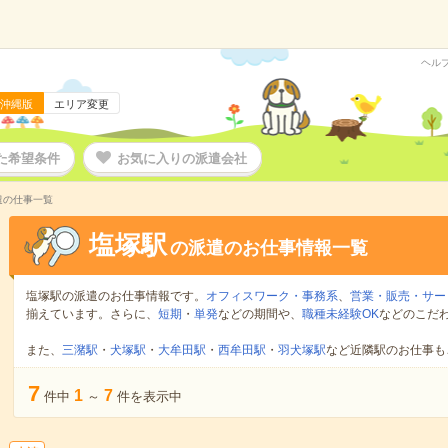
ヘル
沖縄版
エリア変更
た希望条件
お気に入りの派遣会社
遣の仕事一覧
塩塚駅
の派遣のお仕事情報一覧
塩塚駅の派遣のお仕事情報です。
オフィスワーク・事務系
、
営業・販売・サー
揃えています。さらに、
短期
・
単発
などの期間や、
職種未経験OK
などのこだ
また、
三潴駅
・
犬塚駅
・
大牟田駅
・
西牟田駅
・
羽犬塚駅
など近隣駅のお仕事も
7
1
7
件中
～
件を表示中