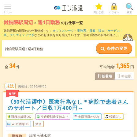
メニュー
気になる!
ログイン
検索
雑餉隈駅周辺
×
週4日勤務
のお仕事一覧
雑餉隈駅の派遣のお仕事情報です。
オフィスワーク・事務系
、
営業・販売・サービス
系
、
クリエイティブ系
などのお仕事を取り揃えています。週4日勤務の条件の他に、
交
通費別途支給あり
、
職種未経験OK
、
友だちと一緒の応募OK
などのこだわり条件も取
り揃えています。
条件の変更
雑餉隈駅周辺 / 週4日勤務
34
1,365
全
件
平均時給:
円
時給順
新着順
未読
掲載日
2026/08/06
NEW
《50代活躍中》医療行為なし＊病院で患者さん
のサポート／日収1万400円～
職種未経験OK
交通費別途支給あり
土日祝日が休み
残業なし
WEB登録OK
派遣
福岡市博多区
勤務地