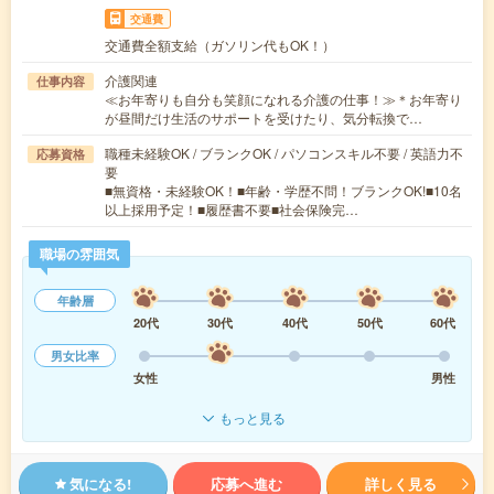
交通費
交通費全額支給（ガソリン代もOK！）
介護関連
仕事内容
≪お年寄りも自分も笑顔になれる介護の仕事！≫＊お年寄り
が昼間だけ生活のサポートを受けたり、気分転換で…
職種未経験OK / ブランクOK / パソコンスキル不要 / 英語力不
応募資格
要
■無資格・未経験OK！■年齢・学歴不問！ブランクOK!■10名
以上採用予定！■履歴書不要■社会保険完…
職場の雰囲気
年齢層
20代
30代
40代
50代
60代
男女比率
女性
男性
もっと見る
気になる!
応募へ進む
詳しく見る