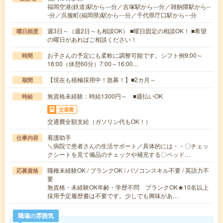
福岡空港(鉄道)駅から---分／吉塚駅から---分／雑餉隈駅から--
-分／呉服町(福岡県)駅から---分／千代県庁口駅から---分
週3日～（週2日～も相談OK） ■曜日固定の相談OK！ ■希望
曜日頻度
の曜日があればご相談ください！
お子さんの予定にも柔軟に調整可能です。シフト例9:00～
時間
18:00（休憩60分）7:00～16:00…
【現在も積極採用中！急募！】■2カ月～
期間
無資格未経験：時給1300円～ ■週払いOK
時給
交通費
交通費全額支給（ガソリン代もOK！）
看護助手
仕事内容
＼病院で患者さんの生活サポート／具体的には・・〇チェッ
クシートを見て備品のチェックや補充する〇ベッド…
職種未経験OK / ブランクOK / パソコンスキル不要 / 英語力不
応募資格
要
無資格・未経験OK年齢・学歴不問 ブランクOK★10名以上
採用予定履歴書は不要です。少しでも興味があ…
職場の雰囲気