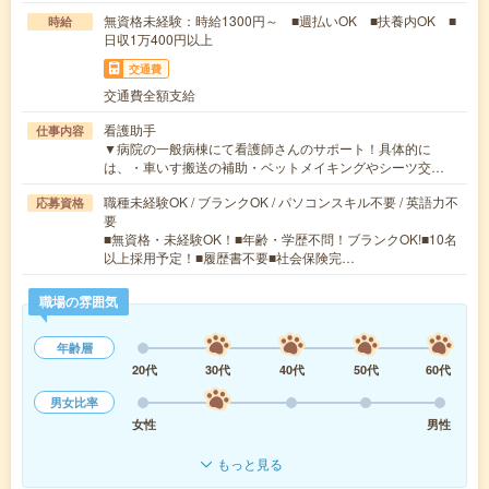
無資格未経験：時給1300円～ ■週払いOK ■扶養内OK ■
時給
日収1万400円以上
交通費
交通費全額支給
看護助手
仕事内容
▼病院の一般病棟にて看護師さんのサポート！具体的に
は、・車いす搬送の補助・ベットメイキングやシーツ交…
職種未経験OK / ブランクOK / パソコンスキル不要 / 英語力不
応募資格
要
■無資格・未経験OK！■年齢・学歴不問！ブランクOK!■10名
以上採用予定！■履歴書不要■社会保険完…
職場の雰囲気
年齢層
20代
30代
40代
50代
60代
男女比率
女性
男性
もっと見る