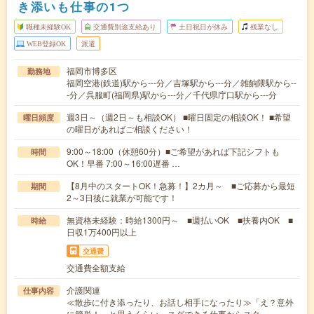
き添いも仕事の1つ
職種未経験OK
交通費別途支給あり
土日祝日が休み
残業なし
WEB登録OK
派遣
福岡市博多区
勤務地
福岡空港(鉄道)駅から---分／吉塚駅から---分／雑餉隈駅から--
-分／呉服町(福岡県)駅から---分／千代県庁口駅から---分
週3日～（週2日～も相談OK） ■曜日固定の相談OK！ ■希望
曜日頻度
の曜日があればご相談ください！
9:00～18:00（休憩60分）■ご希望があれば下記シフトも
時間
OK！早番 7:00～16:00遅番 …
【8月中のスタートOK！急募！】2カ月～ ■ご応募から最短
期間
2～3日後に就業が可能です！
無資格未経験：時給1300円～ ■週払いOK ■扶養内OK ■
時給
日収1万400円以上
交通費
交通費全額支給
介護関連
仕事内容
≪散歩に付き添ったり、お話し相手になったり≫「え？意外
に簡単！」と思うくらい、スグできる仕事からスタ…