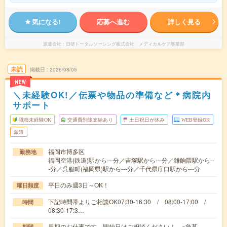
気になる!
応募へ進む
詳しく見る
派遣会社
日研トータルソーシング株式会社 メディカルケア事業部
未読
掲載日
2026/08/05
NEW
＼未経験OK!／伝票や物品の準備など＊病院内
サポート
職種未経験OK
交通費別途支給あり
土日祝日が休み
WEB登録OK
派遣
福岡市博多区
勤務地
福岡空港(鉄道)駅から---分／吉塚駅から---分／雑餉隈駅から--
-分／呉服町(福岡県)駅から---分／千代県庁口駅から---分
平日のみ週3日～OK！
曜日頻度
下記時間帯よりご相談OK07:30-16:30 / 08:00-17:00 /
時間
08:30-17:3…
長期のお仕事です。開始日はご相談ください！ ※急募
期間