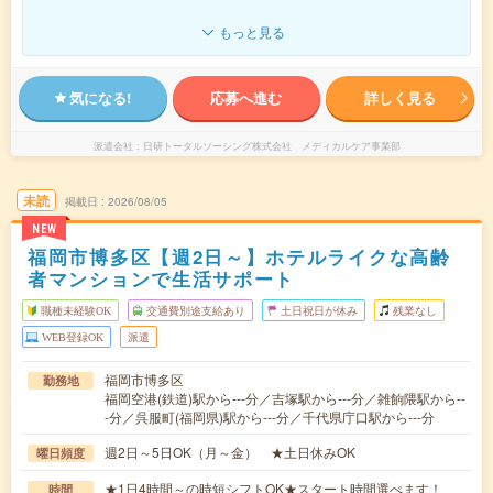
もっと見る
気になる!
応募へ進む
詳しく見る
派遣会社
日研トータルソーシング株式会社 メディカルケア事業部
未読
掲載日
2026/08/05
NEW
福岡市博多区【週2日～】ホテルライクな高齢
者マンションで生活サポート
職種未経験OK
交通費別途支給あり
土日祝日が休み
残業なし
WEB登録OK
派遣
福岡市博多区
勤務地
福岡空港(鉄道)駅から---分／吉塚駅から---分／雑餉隈駅から--
-分／呉服町(福岡県)駅から---分／千代県庁口駅から---分
週2日～5日OK（月～金） ★土日休みOK
曜日頻度
★1日4時間～の時短シフトOK★スタート時間選べます！
時間