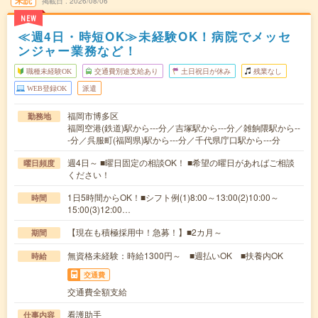
未読
掲載日
2026/08/06
NEW
≪週4日・時短OK≫未経験OK！病院でメッセ
ンジャー業務など！
職種未経験OK
交通費別途支給あり
土日祝日が休み
残業なし
WEB登録OK
派遣
福岡市博多区
勤務地
福岡空港(鉄道)駅から---分／吉塚駅から---分／雑餉隈駅から--
-分／呉服町(福岡県)駅から---分／千代県庁口駅から---分
週4日～ ■曜日固定の相談OK！ ■希望の曜日があればご相談
曜日頻度
ください！
1日5時間からOK！■シフト例(1)8:00～13:00(2)10:00～
時間
15:00(3)12:00…
【現在も積極採用中！急募！】■2カ月～
期間
無資格未経験：時給1300円～ ■週払いOK ■扶養内OK
時給
交通費
交通費全額支給
看護助手
仕事内容