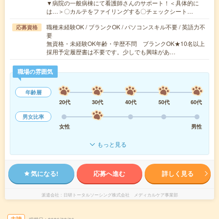
▼病院の一般病棟にて看護師さんのサポート！＜具体的に
は…＞〇カルテをファイリングする〇チェックシート…
職種未経験OK / ブランクOK / パソコンスキル不要 / 英語力不
応募資格
要
無資格・未経験OK年齢・学歴不問 ブランクOK★10名以上
採用予定履歴書は不要です。少しでも興味があ…
職場の雰囲気
年齢層
20代
30代
40代
50代
60代
男女比率
女性
男性
もっと見る
気になる!
応募へ進む
詳しく見る
派遣会社
日研トータルソーシング株式会社 メディカルケア事業部