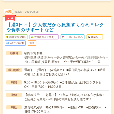
未読
掲載日
2026/08/06
NEW
【週3日～】少人数だから負担すくなめ＊レク
や食事のサポートなど
職種未経験OK
交通費別途支給あり
土日祝日が休み
残業なし
WEB登録OK
派遣
福岡市博多区
勤務地
福岡空港(鉄道)駅から---分／吉塚駅から---分／雑餉隈駅から--
-分／呉服町(福岡県)駅から---分／千代県庁口駅から---分
週3日～（週2日～も相談OK） ■曜日固定の相談OK！ ■希望
曜日頻度
の曜日があればご相談ください！
9:00～18:00（休憩60分）■ご希望があれば下記シフトも
時間
OK！早番 7:00～16:00遅番 …
【積極採用中！急募！】＊1年以上勤務している方が多数！
期間
ご応募から最短2～3日後の就業も相談可能です！
無資格未経験：時給1300円～ ■週払いOK ■扶養内OK ■
時給
日収1万400円以上