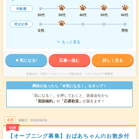
年齢層
20代
30代
40代
50代
60代
男女比率
女性
男性
もっと見る
気になる!
応募へ進む
詳しく見る
派遣会社
日研トータルソーシング株式会社 メディカルケア事業部
興味があったら「★気になる！」をタップ！
「気になる！」を押しておくと、派遣会社から
「面談確約」
や
「応募歓迎」
が届きます！
未読
掲載日
2026/08/06
NEW
【オープニング募集】おばあちゃんのお散歩付