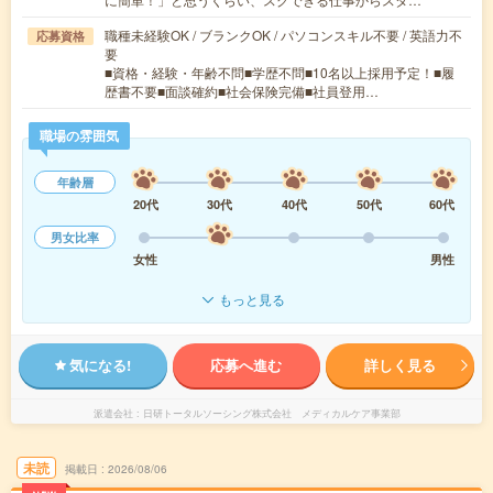
職種未経験OK / ブランクOK / パソコンスキル不要 / 英語力不
応募資格
要
■資格・経験・年齢不問■学歴不問■10名以上採用予定！■履
歴書不要■面談確約■社会保険完備■社員登用…
職場の雰囲気
年齢層
20代
30代
40代
50代
60代
男女比率
女性
男性
もっと見る
気になる!
応募へ進む
詳しく見る
派遣会社
日研トータルソーシング株式会社 メディカルケア事業部
未読
掲載日
2026/08/06