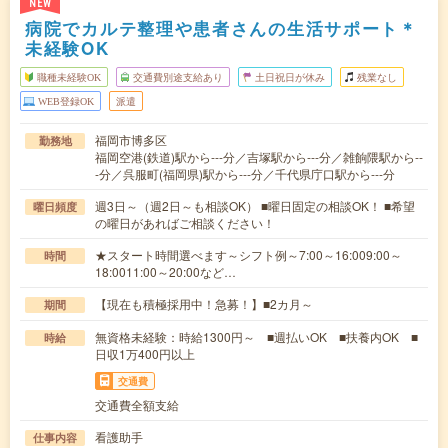
NEW
病院でカルテ整理や患者さんの生活サポート＊
未経験OK
職種未経験OK
交通費別途支給あり
土日祝日が休み
残業なし
WEB登録OK
派遣
福岡市博多区
勤務地
福岡空港(鉄道)駅から---分／吉塚駅から---分／雑餉隈駅から--
-分／呉服町(福岡県)駅から---分／千代県庁口駅から---分
週3日～（週2日～も相談OK） ■曜日固定の相談OK！ ■希望
曜日頻度
の曜日があればご相談ください！
★スタート時間選べます～シフト例～7:00～16:009:00～
時間
18:0011:00～20:00など…
【現在も積極採用中！急募！】■2カ月～
期間
無資格未経験：時給1300円～ ■週払いOK ■扶養内OK ■
時給
日収1万400円以上
交通費
交通費全額支給
看護助手
仕事内容