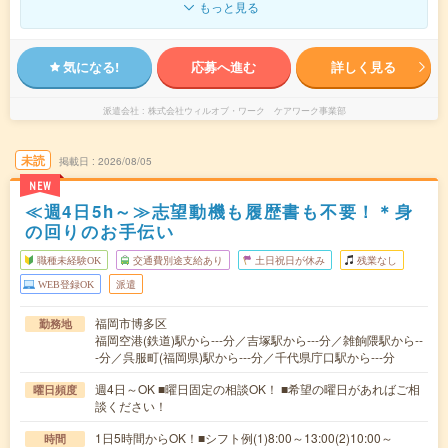
もっと見る
気になる!
応募へ進む
詳しく見る
派遣会社
株式会社ウィルオブ・ワーク ケアワーク事業部
未読
掲載日
2026/08/05
NEW
≪週4日5h～≫志望動機も履歴書も不要！＊身
の回りのお手伝い
職種未経験OK
交通費別途支給あり
土日祝日が休み
残業なし
WEB登録OK
派遣
福岡市博多区
勤務地
福岡空港(鉄道)駅から---分／吉塚駅から---分／雑餉隈駅から--
-分／呉服町(福岡県)駅から---分／千代県庁口駅から---分
週4日～OK ■曜日固定の相談OK！ ■希望の曜日があればご相
曜日頻度
談ください！
1日5時間からOK！■シフト例(1)8:00～13:00(2)10:00～
時間