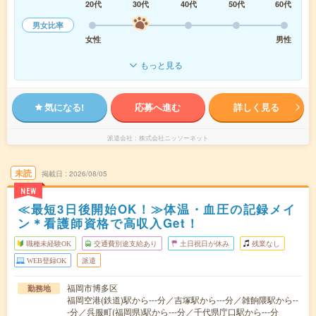
20代
30代
40代
50代
60代
男女比率
女性
男性
もっと見る
気になる!
応募へ進む
詳しく見る
派遣会社
株式会社ニッソーネット
未読
掲載日
2026/08/05
NEW
≪最短3日後開始OK！≫体温・血圧の記録メイ
ン＊看護師資格で高収入Get！
職種未経験OK
交通費別途支給あり
土日祝日が休み
残業なし
WEB登録OK
派遣
福岡市博多区
勤務地
福岡空港(鉄道)駅から---分／吉塚駅から---分／雑餉隈駅から--
-分／呉服町(福岡県)駅から---分／千代県庁口駅から---分