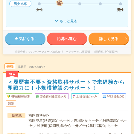
男女比率
女性
男性
もっと見る
気になる!
応募へ進む
詳しく見る
派遣会社
マンパワーグループ株式会社 ケアサービス事業部 （医療福祉介護関連）
未読
掲載日
2026/08/05
NEW
＜履歴書不要＞資格取得サポートで未経験から
即戦力に！小規模施設のサポート！
職種未経験OK
交通費別途支給あり
土日祝日が休み
WEB登録OK
派遣
福岡市博多区
勤務地
福岡空港(鉄道)駅から---分／吉塚駅から---分／雑餉隈駅から--
-分／呉服町(福岡県)駅から---分／千代県庁口駅から---分