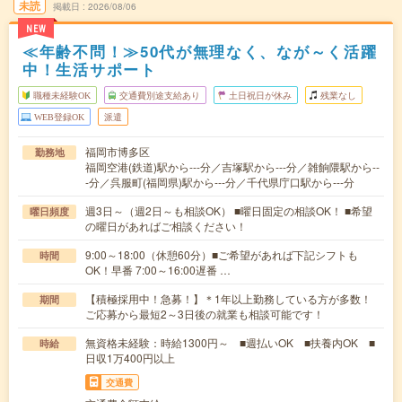
未読
掲載日
2026/08/06
NEW
≪年齢不問！≫50代が無理なく、なが～く活躍
中！生活サポート
職種未経験OK
交通費別途支給あり
土日祝日が休み
残業なし
WEB登録OK
派遣
福岡市博多区
勤務地
福岡空港(鉄道)駅から---分／吉塚駅から---分／雑餉隈駅から--
-分／呉服町(福岡県)駅から---分／千代県庁口駅から---分
週3日～（週2日～も相談OK） ■曜日固定の相談OK！ ■希望
曜日頻度
の曜日があればご相談ください！
9:00～18:00（休憩60分）■ご希望があれば下記シフトも
時間
OK！早番 7:00～16:00遅番 …
【積極採用中！急募！】＊1年以上勤務している方が多数！
期間
ご応募から最短2～3日後の就業も相談可能です！
無資格未経験：時給1300円～ ■週払いOK ■扶養内OK ■
時給
日収1万400円以上
交通費