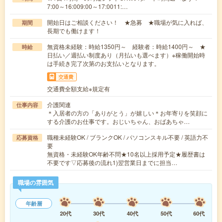
7:00～16:009:00～17:0011:…
開始日はご相談ください！ ★急募 ★職場が気に入れば、
期間
長期でも働けます！
無資格未経験：時給1350円～ 経験者：時給1400円～ ★
時給
日払い／週払い制度あり（月払いも選べます）※稼働開始時
は手続き完了次第のお支払いとなります。
交通費
交通費全額支給※規定有
介護関連
仕事内容
＊入居者の方の「ありがとう」が嬉しい＊お年寄りを笑顔に
する介護のお仕事です。おじいちゃん、おばあちゃ…
職種未経験OK / ブランクOK / パソコンスキル不要 / 英語力不
応募資格
要
無資格・未経験OK年齢不問★10名以上採用予定★履歴書は
不要です▽応募後の流れ1)翌営業日までに担当…
職場の雰囲気
年齢層
20代
30代
40代
50代
60代