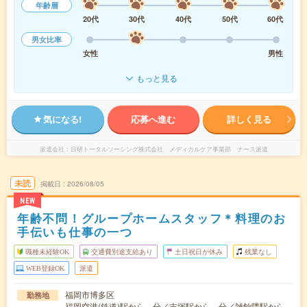
年齢層
20代
30代
40代
50代
60代
男女比率
女性
男性
もっと見る
気になる!
応募へ進む
詳しく見る
派遣会社
日研トータルソーシング株式会社 メディカルケア事業部 ナース派遣
未読
掲載日
2026/08/05
NEW
年齢不問！グループホームスタッフ＊料理のお
手伝いも仕事の一つ
職種未経験OK
交通費別途支給あり
土日祝日が休み
残業なし
WEB登録OK
派遣
福岡市博多区
勤務地
福岡空港(鉄道)駅から---分／吉塚駅から---分／雑餉隈駅から--