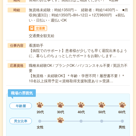
無資格未経験：時給1350円～ 経験者：時給1400円～ ■月
時給
収例(週3日)：時給1350円×8H×12日＝12万9600円 ※前払
い・日払い・週払いOK
交通費
交通費全額支給
看護助手
仕事内容
【病院でのサポート】患者様が少しでも早く退院出来るよう
に、暮らしのちょっとしたサポートをお願いします…
職種未経験OK / ブランクOK / パソコンスキル不要 / 英語力不
応募資格
要
【無資格・未経験OK】＊年齢・学歴不問！履歴書不要！＊
10名以上採用予定≪資格取得支援制度あり≫受講…
職場の雰囲気
年齢層
20代
30代
40代
50代
60代
男女比率
女性
男性