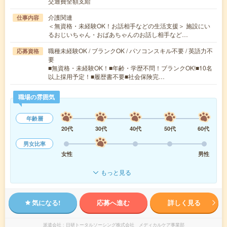
交通費全額支給
介護関連
仕事内容
＜無資格・未経験OK！お話相手などの生活支援＞ 施設にい
るおじいちゃん・おばあちゃんのお話し相手など…
職種未経験OK / ブランクOK / パソコンスキル不要 / 英語力不
応募資格
要
■無資格・未経験OK！■年齢・学歴不問！ブランクOK!■10名
以上採用予定！■履歴書不要■社会保険完…
職場の雰囲気
年齢層
20代
30代
40代
50代
60代
男女比率
女性
男性
もっと見る
気になる!
応募へ進む
詳しく見る
派遣会社
日研トータルソーシング株式会社 メディカルケア事業部