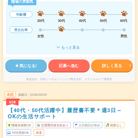
職場の雰囲気
年齢層
20代
30代
40代
50代
60代
男女比率
女性
男性
もっと見る
気になる!
応募へ進む
詳しく見る
派遣会社
日研トータルソーシング株式会社 メディカルケア事業部
未読
掲載日
2026/08/05
NEW
【40代・50代活躍中】履歴書不要＊週3日～
OKの生活サポート
職種未経験OK
交通費別途支給あり
土日祝日が休み
残業なし
WEB登録OK
派遣