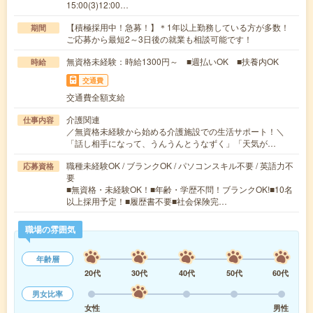
15:00(3)12:00…
【積極採用中！急募！】＊1年以上勤務している方が多数！
期間
ご応募から最短2～3日後の就業も相談可能です！
無資格未経験：時給1300円～ ■週払いOK ■扶養内OK
時給
交通費
交通費全額支給
介護関連
仕事内容
／無資格未経験から始める介護施設での生活サポート！＼
「話し相手になって、うんうんとうなずく」「天気が…
職種未経験OK / ブランクOK / パソコンスキル不要 / 英語力不
応募資格
要
■無資格・未経験OK！■年齢・学歴不問！ブランクOK!■10名
以上採用予定！■履歴書不要■社会保険完…
職場の雰囲気
年齢層
20代
30代
40代
50代
60代
男女比率
女性
男性