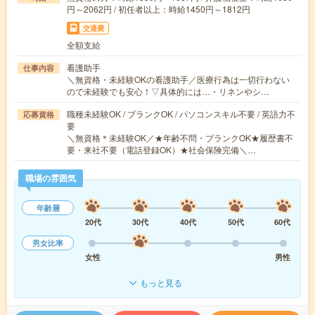
円～2062円 / 初任者以上：時給1450円～1812円
交通費
全額支給
看護助手
仕事内容
＼無資格・未経験OKの看護助手／医療行為は一切行わない
ので未経験でも安心！▽具体的には…・リネンやシ…
職種未経験OK / ブランクOK / パソコンスキル不要 / 英語力不
応募資格
要
＼無資格＊未経験OK／★年齢不問・ブランクOK★履歴書不
要・来社不要（電話登録OK）★社会保険完備＼…
職場の雰囲気
年齢層
20代
30代
40代
50代
60代
男女比率
女性
男性
もっと見る