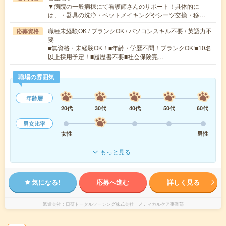
▼病院の一般病棟にて看護師さんのサポート！具体的に
は、・器具の洗浄・ベットメイキングやシーツ交換・移…
職種未経験OK / ブランクOK / パソコンスキル不要 / 英語力不
応募資格
要
■無資格・未経験OK！■年齢・学歴不問！ブランクOK!■10名
以上採用予定！■履歴書不要■社会保険完…
職場の雰囲気
年齢層
20代
30代
40代
50代
60代
男女比率
女性
男性
もっと見る
気になる!
応募へ進む
詳しく見る
派遣会社
日研トータルソーシング株式会社 メディカルケア事業部