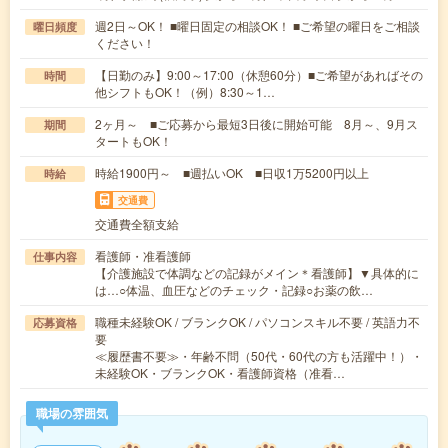
週2日～OK！ ■曜日固定の相談OK！ ■ご希望の曜日をご相談
曜日頻度
ください！
【日勤のみ】9:00～17:00（休憩60分）■ご希望があればその
時間
他シフトもOK！（例）8:30～1…
2ヶ月～ ■ご応募から最短3日後に開始可能 8月～、9月ス
期間
タートもOK！
時給1900円～ ■週払いOK ■日収1万5200円以上
時給
交通費
交通費全額支給
看護師・准看護師
仕事内容
【介護施設で体調などの記録がメイン＊看護師】▼具体的に
は…○体温、血圧などのチェック・記録○お薬の飲…
職種未経験OK / ブランクOK / パソコンスキル不要 / 英語力不
応募資格
要
≪履歴書不要≫・年齢不問（50代・60代の方も活躍中！）・
未経験OK・ブランクOK・看護師資格（准看…
職場の雰囲気