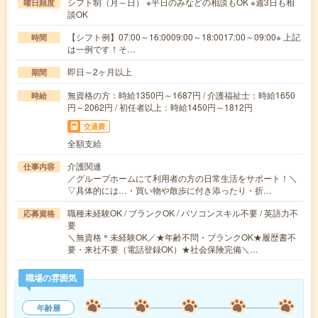
シフト制（月～日） ※平日のみなどの相談もOK ※週3日も相
曜日頻度
談OK
【シフト例】07:00～16:0009:00～18:0017:00～09:00※ 上記
時間
は一例です！そ…
即日～2ヶ月以上
期間
無資格の方：時給1350円～1687円 / 介護福祉士：時給1650
時給
円～2062円 / 初任者以上：時給1450円～1812円
交通費
全額支給
介護関連
仕事内容
／グループホームにて利用者の方の日常生活をサポート！＼
▽具体的には…・買い物や散歩に付き添ったり・折…
職種未経験OK / ブランクOK / パソコンスキル不要 / 英語力不
応募資格
要
＼無資格＊未経験OK／★年齢不問・ブランクOK★履歴書不
要・来社不要（電話登録OK）★社会保険完備＼…
職場の雰囲気
年齢層