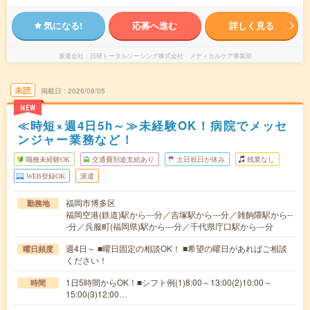
気になる!
応募へ進む
詳しく見る
派遣会社
日研トータルソーシング株式会社 メディカルケア事業部
未読
掲載日
2026/08/05
NEW
≪時短×週4日5h～≫未経験OK！病院でメッセ
ンジャー業務など！
職種未経験OK
交通費別途支給あり
土日祝日が休み
残業なし
WEB登録OK
派遣
福岡市博多区
勤務地
福岡空港(鉄道)駅から---分／吉塚駅から---分／雑餉隈駅から--
-分／呉服町(福岡県)駅から---分／千代県庁口駅から---分
週4日～ ■曜日固定の相談OK！ ■希望の曜日があればご相談
曜日頻度
ください！
1日5時間からOK！■シフト例(1)8:00～13:00(2)10:00～
時間
15:00(3)12:00…