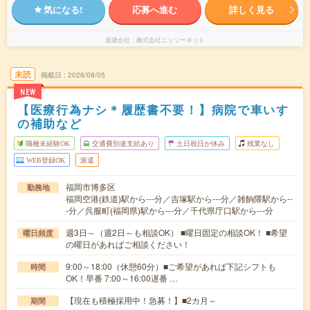
気になる!
応募へ進む
詳しく見る
派遣会社
株式会社ニッソーネット
未読
掲載日
2026/08/05
NEW
【医療行為ナシ＊履歴書不要！】病院で車いす
の補助など
職種未経験OK
交通費別途支給あり
土日祝日が休み
残業なし
WEB登録OK
派遣
福岡市博多区
勤務地
福岡空港(鉄道)駅から---分／吉塚駅から---分／雑餉隈駅から--
-分／呉服町(福岡県)駅から---分／千代県庁口駅から---分
週3日～（週2日～も相談OK） ■曜日固定の相談OK！ ■希望
曜日頻度
の曜日があればご相談ください！
9:00～18:00（休憩60分）■ご希望があれば下記シフトも
時間
OK！早番 7:00～16:00遅番 …
【現在も積極採用中！急募！】■2カ月～
期間