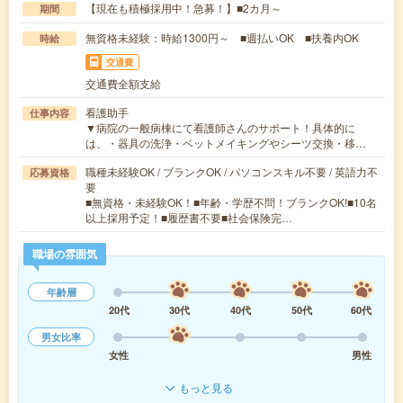
【現在も積極採用中！急募！】■2カ月～
期間
無資格未経験：時給1300円～ ■週払いOK ■扶養内OK
時給
交通費
交通費全額支給
看護助手
仕事内容
▼病院の一般病棟にて看護師さんのサポート！具体的に
は、・器具の洗浄・ベットメイキングやシーツ交換・移…
職種未経験OK / ブランクOK / パソコンスキル不要 / 英語力不
応募資格
要
■無資格・未経験OK！■年齢・学歴不問！ブランクOK!■10名
以上採用予定！■履歴書不要■社会保険完…
職場の雰囲気
年齢層
20代
30代
40代
50代
60代
男女比率
女性
男性
もっと見る