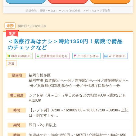
派遣会社
日研トータルソーシング株式会社 メディカルケア事業部
未読
掲載日
2026/08/06
NEW
＜医療行為はナシ＞時給1350円！病院で備品
のチェックなど
職種未経験OK
交通費別途支給あり
土日祝日が休み
WEB登録OK
派遣
福岡市博多区
勤務地
福岡空港(鉄道)駅から---分／吉塚駅から---分／雑餉隈駅から--
-分／呉服町(福岡県)駅から---分／千代県庁口駅から---分
シフト制（月～日） ※平日のみなどの相談もOK ※週3なども
曜日頻度
相談OK
【シフト例】07:00～16:0009:00～18:0017:00～09:00※ 上記
時間
は一例です！そ…
即日～2ヶ月以上
期間
無資格の方：時給1350円～1687円 / 介護福祉士：時給1650
時給