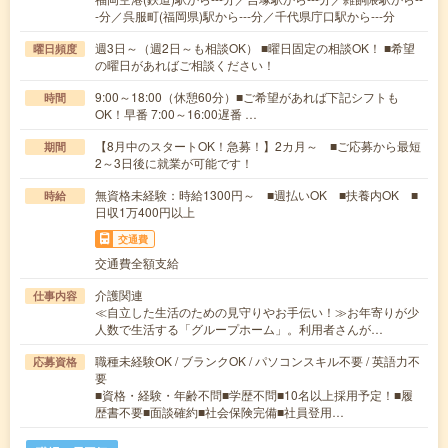
-分／呉服町(福岡県)駅から---分／千代県庁口駅から---分
週3日～（週2日～も相談OK） ■曜日固定の相談OK！ ■希望
曜日頻度
の曜日があればご相談ください！
9:00～18:00（休憩60分）■ご希望があれば下記シフトも
時間
OK！早番 7:00～16:00遅番 …
【8月中のスタートOK！急募！】2カ月～ ■ご応募から最短
期間
2～3日後に就業が可能です！
無資格未経験：時給1300円～ ■週払いOK ■扶養内OK ■
時給
日収1万400円以上
交通費
交通費全額支給
介護関連
仕事内容
≪自立した生活のための見守りやお手伝い！≫お年寄りが少
人数で生活する「グループホーム」。利用者さんが…
職種未経験OK / ブランクOK / パソコンスキル不要 / 英語力不
応募資格
要
■資格・経験・年齢不問■学歴不問■10名以上採用予定！■履
歴書不要■面談確約■社会保険完備■社員登用…