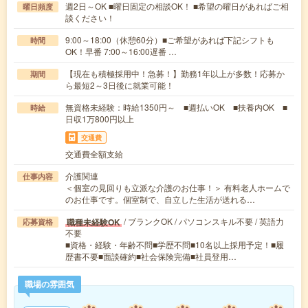
週2日～OK ■曜日固定の相談OK！ ■希望の曜日があればご相
曜日頻度
談ください！
9:00～18:00（休憩60分）■ご希望があれば下記シフトも
時間
OK！早番 7:00～16:00遅番 …
【現在も積極採用中！急募！】勤務1年以上が多数！応募か
期間
ら最短2～3日後に就業可能！
無資格未経験：時給1350円～ ■週払いOK ■扶養内OK ■
時給
日収1万800円以上
交通費
交通費全額支給
介護関連
仕事内容
＜個室の見回りも立派な介護のお仕事！＞ 有料老人ホームで
のお仕事です。個室制で、自立した生活が送れる…
/ ブランクOK / パソコンスキル不要 / 英語力
職種未経験OK
応募資格
不要
■資格・経験・年齢不問■学歴不問■10名以上採用予定！■履
歴書不要■面談確約■社会保険完備■社員登用…
職場の雰囲気