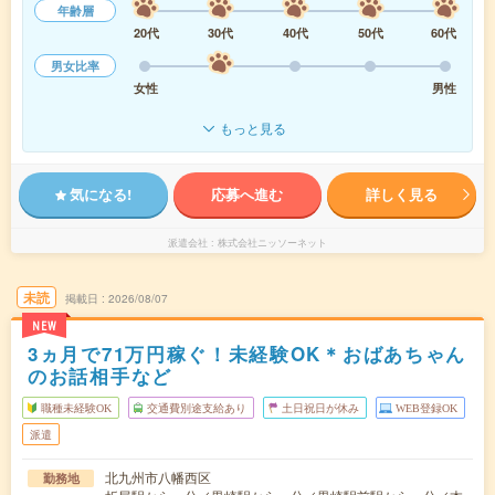
年齢層
20代
30代
40代
50代
60代
男女比率
女性
男性
もっと見る
気になる!
応募へ進む
詳しく見る
派遣会社
株式会社ニッソーネット
未読
掲載日
2026/08/07
NEW
3ヵ月で71万円稼ぐ！未経験OK＊おばあちゃん
のお話相手など
職種未経験OK
交通費別途支給あり
土日祝日が休み
WEB登録OK
派遣
北九州市八幡西区
勤務地