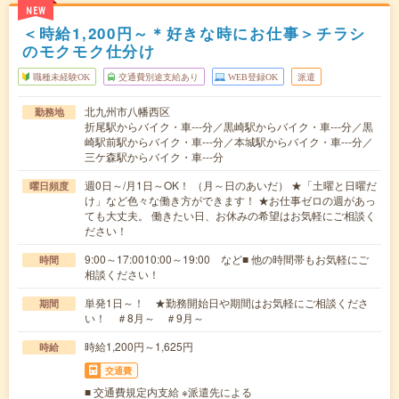
NEW
＜時給1,200円～＊好きな時にお仕事＞チラシ
のモクモク仕分け
職種未経験OK
交通費別途支給あり
WEB登録OK
派遣
北九州市八幡西区
勤務地
折尾駅からバイク・車---分／黒崎駅からバイク・車---分／黒
崎駅前駅からバイク・車---分／本城駅からバイク・車---分／
三ケ森駅からバイク・車---分
週0日～/月1日～OK！ （月～日のあいだ） ★「土曜と日曜だ
曜日頻度
け」など色々な働き方ができます！ ★お仕事ゼロの週があっ
ても大丈夫。 働きたい日、お休みの希望はお気軽にご相談く
ださい！
9:00～17:0010:00～19:00 など■ 他の時間帯もお気軽にご
時間
相談ください！
単発1日～！ ★勤務開始日や期間はお気軽にご相談くださ
期間
い！ ＃8月～ ＃9月～
時給1,200円～1,625円
時給
交通費
■ 交通費規定内支給 ※派遣先による