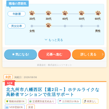
職場の雰囲気
年齢層
20代
30代
40代
50代
60代
男女比率
女性
男性
もっと見る
気になる!
応募へ進む
詳しく見る
派遣会社
株式会社ニッソーネット
未読
掲載日
2026/08/06
NEW
北九州市八幡西区【週2日～】ホテルライクな
高齢者マンションで生活サポート
職種未経験OK
交通費別途支給あり
土日祝日が休み
残業なし
WEB登録OK
派遣