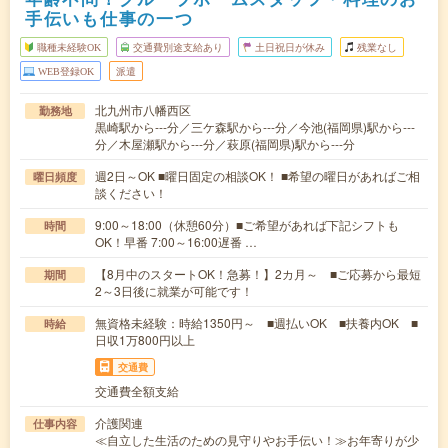
手伝いも仕事の一つ
職種未経験OK
交通費別途支給あり
土日祝日が休み
残業なし
WEB登録OK
派遣
北九州市八幡西区
勤務地
黒崎駅から---分／三ケ森駅から---分／今池(福岡県)駅から---
分／木屋瀬駅から---分／萩原(福岡県)駅から---分
週2日～OK ■曜日固定の相談OK！ ■希望の曜日があればご相
曜日頻度
談ください！
9:00～18:00（休憩60分）■ご希望があれば下記シフトも
時間
OK！早番 7:00～16:00遅番 …
【8月中のスタートOK！急募！】2カ月～ ■ご応募から最短
期間
2～3日後に就業が可能です！
無資格未経験：時給1350円～ ■週払いOK ■扶養内OK ■
時給
日収1万800円以上
交通費
交通費全額支給
介護関連
仕事内容
≪自立した生活のための見守りやお手伝い！≫お年寄りが少