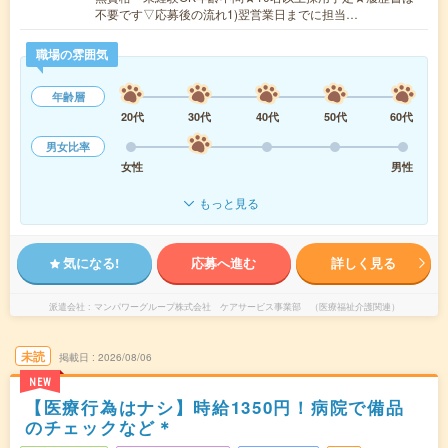
不要です▽応募後の流れ1)翌営業日までに担当…
職場の雰囲気
年齢層
20代
30代
40代
50代
60代
男女比率
女性
男性
もっと見る
気になる!
応募へ進む
詳しく見る
派遣会社
マンパワーグループ株式会社 ケアサービス事業部 （医療福祉介護関連）
未読
掲載日
2026/08/06
NEW
【医療行為はナシ】時給1350円！病院で備品
のチェックなど＊