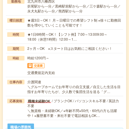
北九州市八幡西区
勤務地
折尾駅から---分／黒崎駅前駅から---分／三ケ森駅から---分／
永犬丸駅から---分／熊西駅から---分
★週3日～OK！ 月～日曜日での希望シフト制 ※徐々に勤務回
曜日頻度
数を増やしていくことも可能です！
★1日6時間～OK！【シフト例】7:00～13:009:00～
時間
18:00（休憩1時間）12:00～1…
2ヶ月～OK ※スタート日はお気軽にご相談ください！
期間
時給1200円～
時給
交通費
交通費規定内支給
介護関連
仕事内容
＼グループホームでお年寄りの自立支援／自立した生活を目
指すお年寄りたちが、少人数で集団生活を送る「グ…
/ ブランクOK / パソコンスキル不要 / 英語力
職種未経験OK
応募資格
不要
＼無資格・未経験OK／※年齢不問※50代・60代の方も活躍
中！※履歴書不要・来社不要で電話相談もOK…
職場の雰囲気