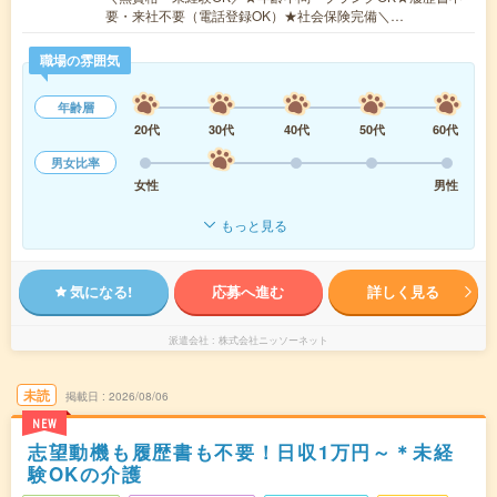
要・来社不要（電話登録OK）★社会保険完備＼…
職場の雰囲気
年齢層
20代
30代
40代
50代
60代
男女比率
女性
男性
もっと見る
気になる!
応募へ進む
詳しく見る
派遣会社
株式会社ニッソーネット
未読
掲載日
2026/08/06
NEW
志望動機も履歴書も不要！日収1万円～＊未経
験OKの介護