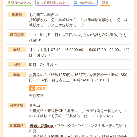
職種未経験OK
交通費別途支給あり
WEB登録OK
派遣
北九州市八幡西区
勤務地
折尾駅から---分／黒崎駅から---分／黒崎駅前駅から---分／本
城駅から---分／三ケ森駅から---分
シフト制（月～日） ※平日のみなどの相談もOK ※週3なども
曜日頻度
相談OK
【シフト例】07:00～16:0009:00～18:0017:00～09:00※ 上記
時間
は一例です！そ…
即日～2ヶ月以上
期間
無資格の方：時給1350円～1687円 / 介護福祉士：時給1650
時給
円～2062円 / 初任者以上：時給1450円～1812円
交通費
全額支給
看護助手
仕事内容
＼無資格・未経験OKの看護助手／医療行為は一切行わない
ので未経験でも安心！▽具体的には…・リネンやシ…
/ ブランクOK / パソコンスキル不要 / 英語力
職種未経験OK
応募資格
不要
＼無資格＊未経験OK／★年齢不問・ブランクOK★履歴書不