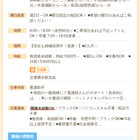
分／木屋瀬駅から---分／萩原(福岡県)駅から---分
週2日～OK ■曜日固定の相談OK！ ■希望の曜日があればご相
曜日頻度
談ください！
9:00～18:00（休憩60分）■ご希望があれば下記シフトも
時間
OK！早番 7:00～16:00遅番 …
【現在も積極採用中！急募！】■2カ月～
期間
無資格未経験：時給1300円～ ■週払いOK ■扶養内OK ■
時給
日収1万400円以上
交通費
交通費全額支給
看護助手
仕事内容
▼病院の一般病棟にて看護師さんのサポート！具体的に
は、・車いす搬送の補助・ベットメイキングやシーツ交…
/ ブランクOK / パソコンスキル不要 / 英語力
職種未経験OK
応募資格
不要
■無資格・未経験OK！■年齢・学歴不問！ブランクOK!■10名
以上採用予定！■履歴書不要■社会保険完…
職場の雰囲気