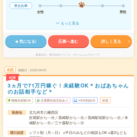
男女比率
女性
男性
もっと見る
気になる!
応募へ進む
詳しく見る
派遣会社
株式会社バイトレ（キャムコムグループ）
未読
掲載日
2026/08/05
NEW
3ヵ月で71万円稼ぐ！未経験OK＊おばあちゃん
のお話相手など＊
職種未経験OK
交通費別途支給あり
WEB登録OK
派遣
北九州市八幡西区
勤務地
折尾駅から---分／黒崎駅から---分／黒崎駅前駅から---分／本
城駅から---分／三ケ森駅から---分
シフト制（月～日） ※平日のみなどの相談もOK ※週3なども
曜日頻度