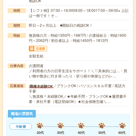
相談OK
【シフト例】07:00～16:0009:00～18:0017:00～09:00※ 上記
時間
は一例です！そ…
即日～2ヶ月以上 ■開始日の相談OK！
期間
無資格の方：時給1350円～1687円 / 介護福祉士：時給1650
時給
円～2062円 / 初任者以上：時給1450円～1812円
交通費
全額支給
介護関連
仕事内容
／利用者の方の日常生活をサポート！＼▽具体的には…・買
い物や散歩に付き添ったり・折り紙や体操などのレ…
/ ブランクOK / パソコンスキル不要 / 英語力
職種未経験OK
応募資格
不要
＼無資格＊未経験OK／★年齢不問・ブランクOK★履歴書不
要・来社不要（電話登録OK）★社会保険完備＼…
職場の雰囲気
年齢層
20代
30代
40代
50代
60代