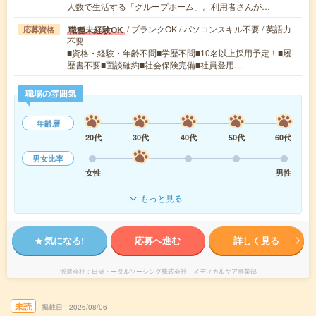
人数で生活する「グループホーム」。利用者さんが…
/ ブランクOK / パソコンスキル不要 / 英語力
職種未経験OK
応募資格
不要
■資格・経験・年齢不問■学歴不問■10名以上採用予定！■履
歴書不要■面談確約■社会保険完備■社員登用…
職場の雰囲気
年齢層
20代
30代
40代
50代
60代
男女比率
女性
男性
もっと見る
気になる!
応募へ進む
詳しく見る
派遣会社
日研トータルソーシング株式会社 メディカルケア事業部
未読
掲載日
2026/08/06