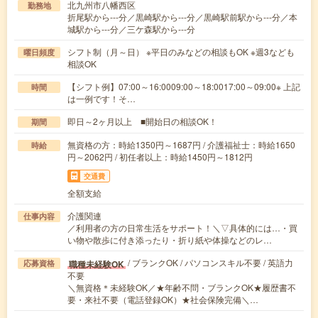
北九州市八幡西区
勤務地
折尾駅から---分／黒崎駅から---分／黒崎駅前駅から---分／本
城駅から---分／三ケ森駅から---分
シフト制（月～日） ※平日のみなどの相談もOK ※週3なども
曜日頻度
相談OK
【シフト例】07:00～16:0009:00～18:0017:00～09:00※ 上記
時間
は一例です！そ…
即日～2ヶ月以上 ■開始日の相談OK！
期間
無資格の方：時給1350円～1687円 / 介護福祉士：時給1650
時給
円～2062円 / 初任者以上：時給1450円～1812円
交通費
全額支給
介護関連
仕事内容
／利用者の方の日常生活をサポート！＼▽具体的には…・買
い物や散歩に付き添ったり・折り紙や体操などのレ…
/ ブランクOK / パソコンスキル不要 / 英語力
職種未経験OK
応募資格
不要
＼無資格＊未経験OK／★年齢不問・ブランクOK★履歴書不
要・来社不要（電話登録OK）★社会保険完備＼…