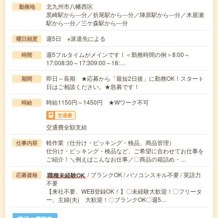
北九州市八幡西区
勤務地
黒崎駅から---分／折尾駅から---分／陣原駅から---分／木屋瀬
駅から---分／三ケ森駅から---分
週5日 ※派遣先による
曜日頻度
週5フルタイムがメインです！＜勤務時間の例＞8:00～
時間
17:008:30～17:309:00～18:…
即日～長期 ★応募から「最短2日後」に勤務OK！スタート
期間
日はご相談ください。★急募です！
時給1150円～1450円 ★Wワーク不可
時給
交通費
交通費全額支給
軽作業（仕分け・ピッキング・検品、商品管理）
仕事内容
仕分け・ピッキング・検品など、ご希望に合わせてお仕事を
ご紹介！＼例えばこんなお仕事／〇商品の箱詰め・…
/ ブランクOK / パソコンスキル不要 / 英語力
職種未経験OK
応募資格
不要
【来社不要、WEB登録OK！】〇未経験大歓迎！〇フリータ
ー、主婦(夫) 大歓迎！〇ブランクOK〇週5…