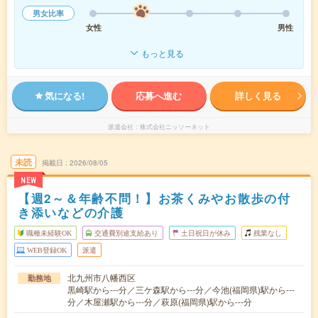
男女比率
女性
男性
もっと見る
気になる!
応募へ進む
詳しく見る
派遣会社
株式会社ニッソーネット
未読
掲載日
2026/08/05
NEW
【週2～＆年齢不問！】お茶くみやお散歩の付
き添いなどの介護
職種未経験OK
交通費別途支給あり
土日祝日が休み
残業なし
WEB登録OK
派遣
北九州市八幡西区
勤務地
黒崎駅から---分／三ケ森駅から---分／今池(福岡県)駅から---
分／木屋瀬駅から---分／萩原(福岡県)駅から---分