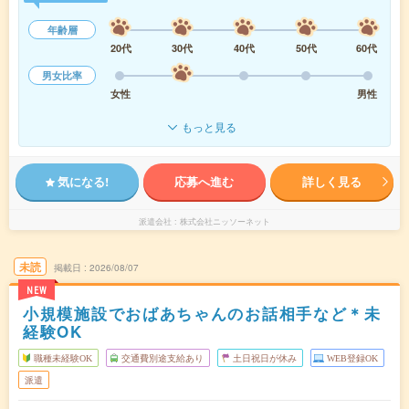
年齢層
20代
30代
40代
50代
60代
男女比率
女性
男性
もっと見る
気になる!
応募へ進む
詳しく見る
派遣会社
株式会社ニッソーネット
未読
掲載日
2026/08/07
NEW
小規模施設でおばあちゃんのお話相手など＊未
経験OK
職種未経験OK
交通費別途支給あり
土日祝日が休み
WEB登録OK
派遣