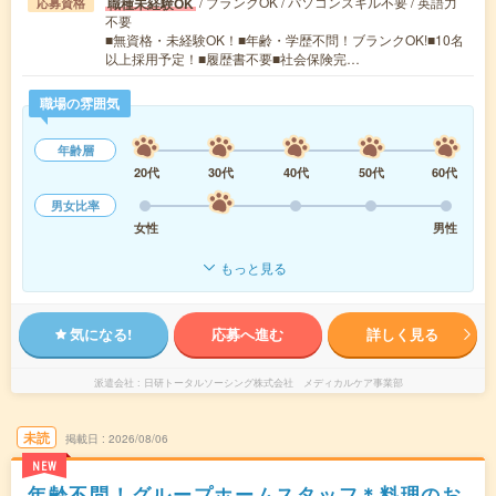
/ ブランクOK / パソコンスキル不要 / 英語力
職種未経験OK
応募資格
不要
■無資格・未経験OK！■年齢・学歴不問！ブランクOK!■10名
以上採用予定！■履歴書不要■社会保険完…
職場の雰囲気
年齢層
20代
30代
40代
50代
60代
男女比率
女性
男性
もっと見る
気になる!
応募へ進む
詳しく見る
派遣会社
日研トータルソーシング株式会社 メディカルケア事業部
未読
掲載日
2026/08/06
NEW
年齢不問！グループホームスタッフ＊料理のお