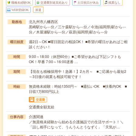
職種未経験OK
交通費別途支給あり
土日祝日が休み
残業なし
WEB登録OK
派遣
北九州市八幡西区
勤務地
黒崎駅から---分／三ケ森駅から---分／今池(福岡県)駅から---
分／木屋瀬駅から---分／萩原(福岡県)駅から---分
週2日～OK ■曜日固定の相談OK！ ■希望の曜日があればご相
曜日頻度
談ください！
9:00～18:00（休憩60分）■ご希望があれば下記シフトも
時間
OK！早番 7:00～16:00遅番 …
【現在も積極採用中！急募！】2カ月～ ■ご応募から最短2
期間
～3日後の就業も相談可能です！
無資格未経験：時給1350円～ ■週払いOK ■扶養内OK ■
時給
日収1万800円以上
交通費
交通費全額支給
介護関連
仕事内容
／無資格未経験から始める介護施設での生活サポート！＼
「話し相手になって、うんうんとうなずく」「天気が…