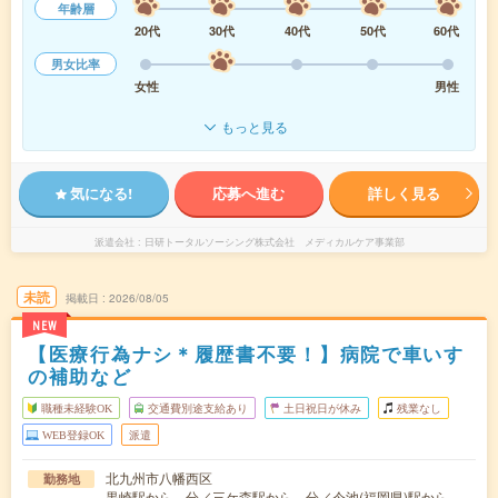
年齢層
20代
30代
40代
50代
60代
男女比率
女性
男性
もっと見る
気になる!
応募へ進む
詳しく見る
派遣会社
日研トータルソーシング株式会社 メディカルケア事業部
未読
掲載日
2026/08/05
NEW
【医療行為ナシ＊履歴書不要！】病院で車いす
の補助など
職種未経験OK
交通費別途支給あり
土日祝日が休み
残業なし
WEB登録OK
派遣
北九州市八幡西区
勤務地
黒崎駅から---分／三ケ森駅から---分／今池(福岡県)駅から---