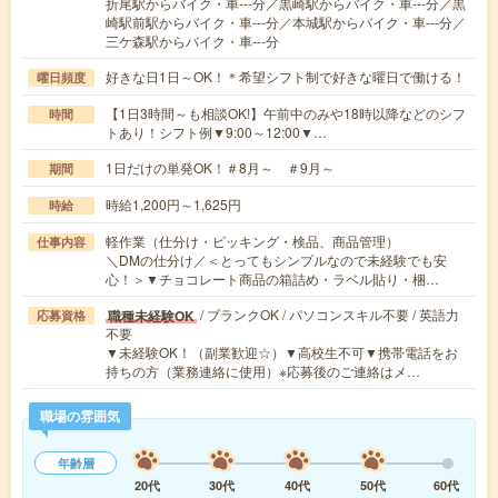
折尾駅からバイク・車---分／黒崎駅からバイク・車---分／黒
崎駅前駅からバイク・車---分／本城駅からバイク・車---分／
三ケ森駅からバイク・車---分
好きな日1日～OK！＊希望シフト制で好きな曜日で働ける！
曜日頻度
【1日3時間～も相談OK!】午前中のみや18時以降などのシフ
時間
トあり！シフト例▼9:00～12:00▼…
1日だけの単発OK！＃8月～ ＃9月～
期間
時給1,200円～1,625円
時給
軽作業（仕分け・ピッキング・検品、商品管理）
仕事内容
＼DMの仕分け／＜とってもシンプルなので未経験でも安
心！＞▼チョコレート商品の箱詰め・ラベル貼り・梱…
/ ブランクOK / パソコンスキル不要 / 英語力
職種未経験OK
応募資格
不要
▼未経験OK！（副業歓迎☆）▼高校生不可▼携帯電話をお
持ちの方（業務連絡に使用）※応募後のご連絡はメ…
職場の雰囲気
年齢層
20代
30代
40代
50代
60代