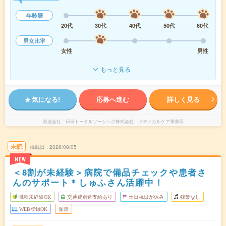
年齢層
20代
30代
40代
50代
60代
男女比率
女性
男性
もっと見る
気になる!
応募へ進む
詳しく見る
派遣会社
日研トータルソーシング株式会社 メディカルケア事業部
未読
掲載日
2026/08/05
NEW
＜8割が未経験＞病院で備品チェックや患者さ
んのサポート＊しゅふさん活躍中！
職種未経験OK
交通費別途支給あり
土日祝日が休み
残業なし
WEB登録OK
派遣