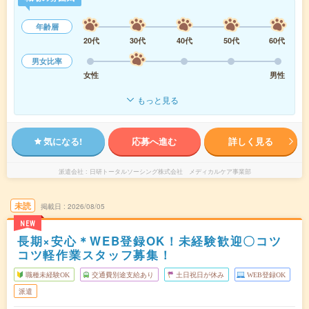
年齢層
20代
30代
40代
50代
60代
男女比率
女性
男性
もっと見る
気になる!
応募へ進む
詳しく見る
派遣会社
日研トータルソーシング株式会社 メディカルケア事業部
未読
掲載日
2026/08/05
NEW
長期×安心＊WEB登録OK！未経験歓迎〇コツ
コツ軽作業スタッフ募集！
職種未経験OK
交通費別途支給あり
土日祝日が休み
WEB登録OK
派遣