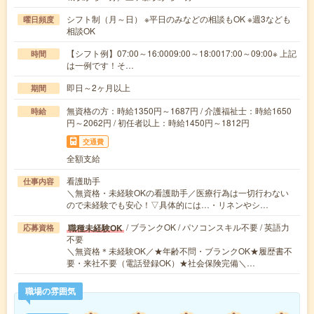
シフト制（月～日） ※平日のみなどの相談もOK ※週3なども
曜日頻度
相談OK
【シフト例】07:00～16:0009:00～18:0017:00～09:00※ 上記
時間
は一例です！そ…
即日～2ヶ月以上
期間
無資格の方：時給1350円～1687円 / 介護福祉士：時給1650
時給
円～2062円 / 初任者以上：時給1450円～1812円
交通費
全額支給
看護助手
仕事内容
＼無資格・未経験OKの看護助手／医療行為は一切行わない
ので未経験でも安心！▽具体的には…・リネンやシ…
/ ブランクOK / パソコンスキル不要 / 英語力
職種未経験OK
応募資格
不要
＼無資格＊未経験OK／★年齢不問・ブランクOK★履歴書不
要・来社不要（電話登録OK）★社会保険完備＼…
職場の雰囲気