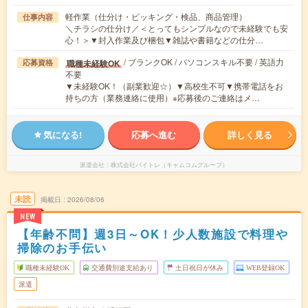
軽作業（仕分け・ピッキング・検品、商品管理）
仕事内容
＼チラシの仕分け／＜とってもシンプルなので未経験でも安
心！＞▼封入作業及び梱包▼雑誌や書籍などの仕分…
/ ブランクOK / パソコンスキル不要 / 英語力
職種未経験OK
応募資格
不要
▼未経験OK！（副業歓迎☆）▼高校生不可▼携帯電話をお
持ちの方（業務連絡に使用）※応募後のご連絡はメ…
気になる!
応募へ進む
詳しく見る
派遣会社
株式会社バイトレ（キャムコムグループ）
未読
掲載日
2026/08/06
NEW
【年齢不問】週3日～OK！少人数施設で料理や
掃除のお手伝い
職種未経験OK
交通費別途支給あり
土日祝日が休み
WEB登録OK
派遣