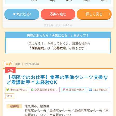
気になる!
応募へ進む
詳しく見る
派遣会社
アデコ株式会社
興味があったら「★気になる！」をタップ！
「気になる！」を押しておくと、派遣会社から
「面談確約」
や
「応募歓迎」
が届きます！
未読
掲載日
2026/08/07
NEW
【病院でのお仕事】食事の準備やシーツ交換な
ど看護助手＊未経験OK
職種未経験OK
交通費別途支給あり
土日祝日が休み
WEB登録OK
派遣
北九州市八幡西区
勤務地
折尾駅から---分／黒崎駅から---分／黒崎駅前駅から---分／本
城駅から---分／三ケ森駅から---分