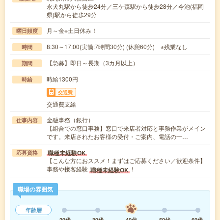
永犬丸駅から徒歩24分／三ケ森駅から徒歩28分／今池(福岡
県)駅から徒歩29分
月～金※土日休み！
曜日頻度
8:30～17:00(実働:7時間30分) (休憩60分) ※残業なし
時間
【急募】即日～長期（3カ月以上）
期間
時給1300円
時給
交通費
交通費支給
金融事務（銀行）
仕事内容
【組合での窓口事務】窓口で来店者対応と事務作業がメイン
です。来店されたお客様の受付・ご案内、電話の一…
職種未経験OK
応募資格
【こんな方におススメ！まずはご応募ください／歓迎条件】
事務や接客経験
！
職種未経験OK
職場の雰囲気
年齢層
20代
30代
40代
50代
60代