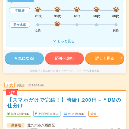
年齢層
20代
30代
40代
50代
60代
男女比率
女性
男性
もっと見る
気になる!
応募へ進む
詳しく見る
派遣会社
株式会社スタッフサービス メディカル事業本部
未読
掲載日
2026/08/06
NEW
【スマホだけで完結！】時給1,200円～＊DMの
仕分け
職種未経験OK
土日祝日が休み
WEB登録OK
派遣
北九州市八幡西区
勤務地