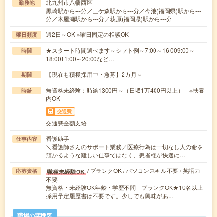
北九州市八幡西区
勤務地
黒崎駅から---分／三ケ森駅から---分／今池(福岡県)駅から---
分／木屋瀬駅から---分／萩原(福岡県)駅から---分
週2日～OK ※曜日固定の相談OK
曜日頻度
★スタート時間選べます～シフト例～7:00～16:009:00～
時間
18:0011:00～20:00など…
【現在も積極採用中・急募】2カ月～
期間
無資格未経験：時給1300円～（日収1万400円以上） ※扶養
時給
内OK
交通費
交通費全額支給
看護助手
仕事内容
＼看護師さんのサポート業務／医療行為は一切なし人の命を
預かるような難しい仕事ではなく、患者様が快適に…
/ ブランクOK / パソコンスキル不要 / 英語力
職種未経験OK
応募資格
不要
無資格・未経験OK年齢・学歴不問 ブランクOK★10名以上
採用予定履歴書は不要です。少しでも興味があ…
職場の雰囲気