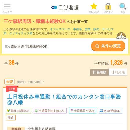
メニュー
気になる!
ログイン
検索
三ケ森駅周辺
×
職種未経験OK
のお仕事一覧
三ケ森駅の派遣のお仕事情報です。
オフィスワーク・事務系
、
営業・販売・サービス
系
、
クリエイティブ系
などのお仕事を取り揃えています。職種未経験OKの条件の他
に、
交通費別途支給あり
、
友だちと一緒の応募OK
、
週4日勤務
などのこだわり条件も
取り揃えています。
条件の変更
三ケ森駅周辺 / 職種未経験OK
38
1,328
全
件
平均時給:
円
時給順
新着順
未読
掲載日
2026/08/07
NEW
土日祝休み車通勤！組合でのカンタン窓口事務
@八幡
職種未経験OK
交通費別途支給あり
土日祝日が休み
WEB登録OK
派遣
北九州市八幡西区
勤務地