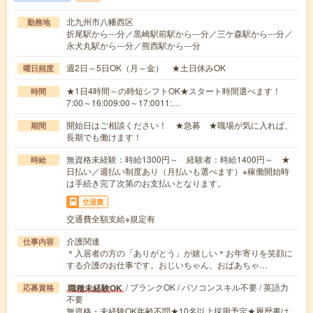
北九州市八幡西区
勤務地
折尾駅から---分／黒崎駅前駅から---分／三ケ森駅から---分／
永犬丸駅から---分／熊西駅から---分
週2日～5日OK（月～金） ★土日休みOK
曜日頻度
★1日4時間～の時短シフトOK★スタート時間選べます！
時間
7:00～16:009:00～17:0011:…
開始日はご相談ください！ ★急募 ★職場が気に入れば、
期間
長期でも働けます！
無資格未経験：時給1300円～ 経験者：時給1400円～ ★
時給
日払い／週払い制度あり（月払いも選べます）※稼働開始時
は手続き完了次第のお支払いとなります。
交通費
交通費全額支給※規定有
介護関連
仕事内容
＊入居者の方の「ありがとう」が嬉しい＊お年寄りを笑顔に
する介護のお仕事です。おじいちゃん、おばあちゃ…
/ ブランクOK / パソコンスキル不要 / 英語力
職種未経験OK
応募資格
不要
無資格・未経験OK年齢不問★10名以上採用予定★履歴書は