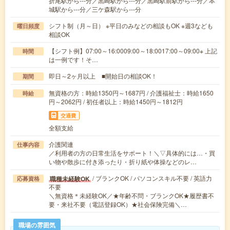
折尾駅から---分／黒崎駅から---分／黒崎駅前駅から---分／本
城駅から---分／三ケ森駅から---分
シフト制（月～日） ※平日のみなどの相談もOK ※週3なども
曜日頻度
相談OK
【シフト例】07:00～16:0009:00～18:0017:00～09:00※ 上記
時間
は一例です！そ…
即日～2ヶ月以上 ■開始日の相談OK！
期間
無資格の方：時給1350円～1687円 / 介護福祉士：時給1650
時給
円～2062円 / 初任者以上：時給1450円～1812円
交通費
全額支給
介護関連
仕事内容
／利用者の方の日常生活をサポート！＼▽具体的には…・買
い物や散歩に付き添ったり・折り紙や体操などのレ…
/ ブランクOK / パソコンスキル不要 / 英語力
職種未経験OK
応募資格
不要
＼無資格＊未経験OK／★年齢不問・ブランクOK★履歴書不
要・来社不要（電話登録OK）★社会保険完備＼…
職場の雰囲気