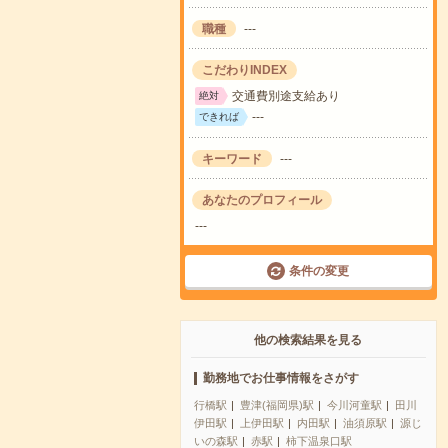
職種
---
こだわりINDEX
交通費別途支給あり
絶対
---
できれば
キーワード
---
あなたのプロフィール
---
条件の変更
他の検索結果を見る
勤務地でお仕事情報をさがす
行橋駅
豊津(福岡県)駅
今川河童駅
田川
伊田駅
上伊田駅
内田駅
油須原駅
源じ
いの森駅
赤駅
柿下温泉口駅