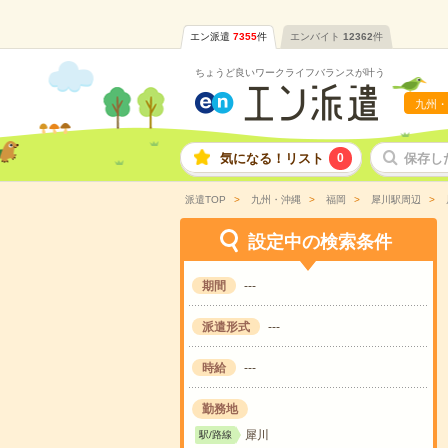
エン派遣
7355
件
エンバイト
12362
件
ちょうど良いワークライフバランスが叶う
九州・
気になる！リスト
0
保存し
派遣TOP
九州・沖縄
福岡
犀川駅周辺
設定中の検索条件
期間
---
派遣形式
---
時給
---
勤務地
犀川
駅/路線