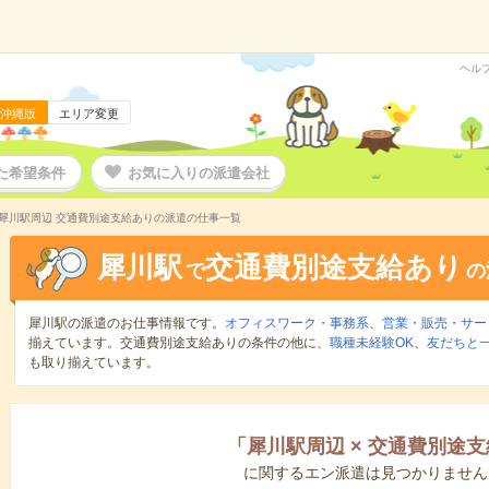
ヘル
沖縄版
エリア変更
た希望条件
お気に入りの派遣会社
犀川駅周辺 交通費別途支給ありの派遣の仕事一覧
犀川駅
交通費別途支給あり
で
の
犀川駅の派遣のお仕事情報です。
オフィスワーク・事務系
、
営業・販売・サー
揃えています。交通費別途支給ありの条件の他に、
職種未経験OK
、
友だちと一
も取り揃えています。
「
犀川駅周辺
×
交通費別途支
に関するエン派遣は見つかりません