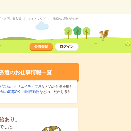
プ・お問い合わせ
サイトマップ
掲載のお問い合わせ
会員登録
ログイン
派遣のお仕事情報一覧
ビス系
、
クリエイティブ系
などのお仕事を取り
緒の応募OK
、
週4日勤務
などのこだわり条件
給あり
」
でした。