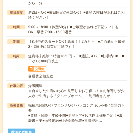
から---分
週2日～OK ■曜日固定の相談OK！ ■希望の曜日があればご相
曜日頻度
談ください！
9:00～18:00（休憩60分）■ご希望があれば下記シフトも
時間
OK！早番 7:00～16:00遅番 …
【8月中のスタートOK！急募！】2カ月～ ■ご応募から最短
期間
2～3日後に就業が可能です！
無資格未経験：時給1350円～ ■週払いOK ■扶養内OK ■
時給
日収1万800円以上
交通費
交通費全額支給
介護関連
仕事内容
≪自立した生活のための見守りやお手伝い！≫お年寄りが少
人数で生活する「グループホーム」。利用者さんが…
職種未経験OK / ブランクOK / パソコンスキル不要 / 英語力不
応募資格
要
■資格・経験・年齢不問■学歴不問■10名以上採用予定！■履
歴書不要■面談確約■社会保険完備■社員登用…
職場の雰囲気