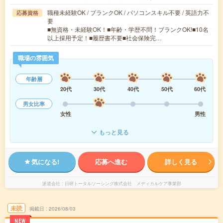
職種未経験OK / ブランクOK / パソコンスキル不要 / 英語力不
応募資格
要
■無資格・未経験OK！■年齢・学歴不問！ブランクOK!■10名
以上採用予定！■履歴書不要■社会保険完…
職場の雰囲気
年齢層
20代
30代
40代
50代
60代
男女比率
女性
男性
もっと見る
気になる!
応募へ進む
詳しく見る
派遣会社
日研トータルソーシング株式会社 メディカルケア事業部
未読
掲載日
2026/08/03
NEW