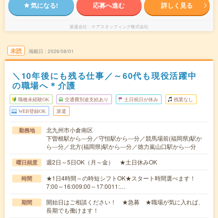
気になる!
応募へ進む
詳しく見る
派遣会社
ケアスタッフィング株式会社
未読
掲載日
2026/08/01
＼10年後にも残る仕事／～60代も現役活躍中
の職場へ＊介護
職種未経験OK
交通費別途支給あり
土日祝日が休み
残業なし
WEB登録OK
派遣
北九州市小倉南区
勤務地
下曽根駅から---分／守恒駅から---分／競馬場前(福岡県)駅か
ら---分／北方(福岡県)駅から---分／徳力嵐山口駅から---分
週2日～5日OK（月～金） ★土日休みOK
曜日頻度
★1日4時間～の時短シフトOK★スタート時間選べます！
時間
7:00～16:009:00～17:0011:…
開始日はご相談ください！ ★急募 ★職場が気に入れば、
期間
長期でも働けます！