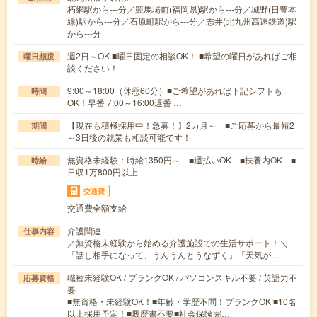
朽網駅から---分／競馬場前(福岡県)駅から---分／城野(日豊本
線)駅から---分／石原町駅から---分／志井(北九州高速鉄道)駅
から---分
週2日～OK ■曜日固定の相談OK！ ■希望の曜日があればご相
曜日頻度
談ください！
9:00～18:00（休憩60分）■ご希望があれば下記シフトも
時間
OK！早番 7:00～16:00遅番 …
【現在も積極採用中！急募！】2カ月～ ■ご応募から最短2
期間
～3日後の就業も相談可能です！
無資格未経験：時給1350円～ ■週払いOK ■扶養内OK ■
時給
日収1万800円以上
交通費
交通費全額支給
介護関連
仕事内容
／無資格未経験から始める介護施設での生活サポート！＼
「話し相手になって、うんうんとうなずく」「天気が…
職種未経験OK / ブランクOK / パソコンスキル不要 / 英語力不
応募資格
要
■無資格・未経験OK！■年齢・学歴不問！ブランクOK!■10名
以上採用予定！■履歴書不要■社会保険完…