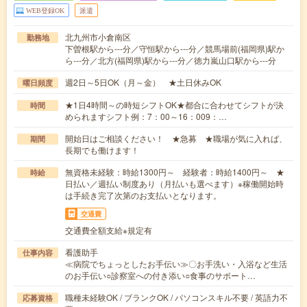
WEB登録OK
派遣
北九州市小倉南区
勤務地
下曽根駅から---分／守恒駅から---分／競馬場前(福岡県)駅か
ら---分／北方(福岡県)駅から---分／徳力嵐山口駅から---分
週2日～5日OK（月～金） ★土日休みOK
曜日頻度
★1日4時間～の時短シフトOK★都合に合わせてシフトが決
時間
められますシフト例：7：00～16：009：…
開始日はご相談ください！ ★急募 ★職場が気に入れば、
期間
長期でも働けます！
無資格未経験：時給1300円～ 経験者：時給1400円～ ★
時給
日払い／週払い制度あり（月払いも選べます）※稼働開始時
は手続き完了次第のお支払いとなります。
交通費
交通費全額支給※規定有
看護助手
仕事内容
≪病院でちょっとしたお手伝い≫〇お手洗い・入浴など生活
のお手伝い○診察室への付き添い○食事のサポート…
職種未経験OK / ブランクOK / パソコンスキル不要 / 英語力不
応募資格