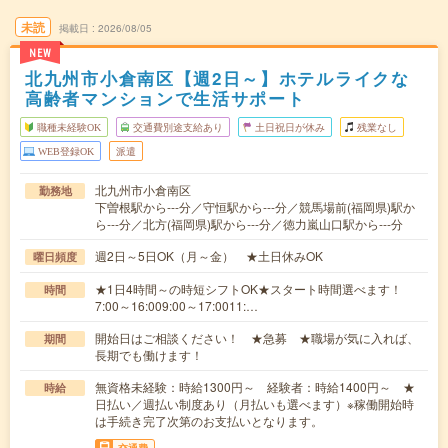
未読
掲載日
2026/08/05
NEW
北九州市小倉南区【週2日～】ホテルライクな
高齢者マンションで生活サポート
職種未経験OK
交通費別途支給あり
土日祝日が休み
残業なし
WEB登録OK
派遣
北九州市小倉南区
勤務地
下曽根駅から---分／守恒駅から---分／競馬場前(福岡県)駅か
ら---分／北方(福岡県)駅から---分／徳力嵐山口駅から---分
週2日～5日OK（月～金） ★土日休みOK
曜日頻度
★1日4時間～の時短シフトOK★スタート時間選べます！
時間
7:00～16:009:00～17:0011:…
開始日はご相談ください！ ★急募 ★職場が気に入れば、
期間
長期でも働けます！
無資格未経験：時給1300円～ 経験者：時給1400円～ ★
時給
日払い／週払い制度あり（月払いも選べます）※稼働開始時
は手続き完了次第のお支払いとなります。