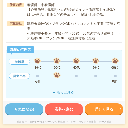
看護師・准看護師
仕事内容
【介護施設で体調などの記録がメイン＊看護師】▼具体的に
は…○体温、血圧などのチェック・記録○お薬の飲…
職種未経験OK / ブランクOK / パソコンスキル不要 / 英語力不
応募資格
要
≪履歴書不要≫・年齢不問（50代・60代の方も活躍中！）・
未経験OK・ブランクOK・看護師資格（准看…
職場の雰囲気
年齢層
20代
30代
40代
50代
60代
男女比率
女性
男性
もっと見る
気になる!
応募へ進む
詳しく見る
派遣会社
日研トータルソーシング株式会社 メディカルケア事業部 ナース派遣