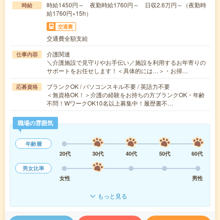
時給1450円～ 夜勤時給1760円～ 日収2.6万円～（夜勤時
時給
給1760円×15h）
交通費
交通費全額支給
介護関連
仕事内容
＼介護施設で見守りやお手伝い／施設を利用するお年寄りの
サポートをお任せします！＜具体的には…＞・お掃…
ブランクOK / パソコンスキル不要 / 英語力不要
応募資格
＜無資格OK！＞介護の経験をお持ちの方ブランクOK・年齢
不問！WワークOK10名以上募集中！履歴書不…
職場の雰囲気
年齢層
20代
30代
40代
50代
60代
男女比率
女性
男性
もっと見る