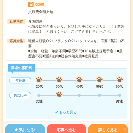
交通費
交通費全額支給
介護関連
仕事内容
≪散歩に付き添ったり、お話し相手になったり≫「え？意外
に簡単！」と思うくらい、スグできる仕事からスタ…
職種未経験OK / ブランクOK / パソコンスキル不要 / 英語力不
応募資格
要
■資格・経験・年齢不問■学歴不問■10名以上採用予定！■履
歴書不要■面談確約■社会保険完備■社員登用…
職場の雰囲気
年齢層
20代
30代
40代
50代
60代
男女比率
女性
男性
もっと見る
気になる!
応募へ進む
詳しく見る