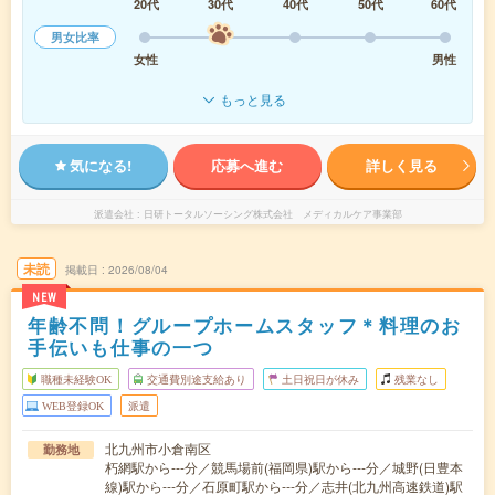
20代
30代
40代
50代
60代
男女比率
女性
男性
もっと見る
気になる!
応募へ進む
詳しく見る
派遣会社
日研トータルソーシング株式会社 メディカルケア事業部
未読
掲載日
2026/08/04
NEW
年齢不問！グループホームスタッフ＊料理のお
手伝いも仕事の一つ
職種未経験OK
交通費別途支給あり
土日祝日が休み
残業なし
WEB登録OK
派遣
北九州市小倉南区
勤務地
朽網駅から---分／競馬場前(福岡県)駅から---分／城野(日豊本
線)駅から---分／石原町駅から---分／志井(北九州高速鉄道)駅