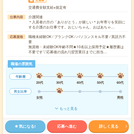
交通費
交通費全額支給※規定有
介護関連
仕事内容
＊入居者の方の「ありがとう」が嬉しい＊お年寄りを笑顔に
する介護のお仕事です。おじいちゃん、おばあちゃ…
職種未経験OK / ブランクOK / パソコンスキル不要 / 英語力不
応募資格
要
無資格・未経験OK年齢不問★10名以上採用予定★履歴書は
不要です▽応募後の流れ1)翌営業日までに担当…
職場の雰囲気
年齢層
20代
30代
40代
50代
60代
男女比率
女性
男性
もっと見る
気になる!
応募へ進む
詳しく見る