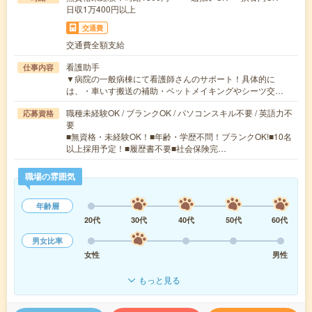
日収1万400円以上
交通費
交通費全額支給
看護助手
仕事内容
▼病院の一般病棟にて看護師さんのサポート！具体的に
は、・車いす搬送の補助・ベットメイキングやシーツ交…
職種未経験OK / ブランクOK / パソコンスキル不要 / 英語力不
応募資格
要
■無資格・未経験OK！■年齢・学歴不問！ブランクOK!■10名
以上採用予定！■履歴書不要■社会保険完…
職場の雰囲気
年齢層
20代
30代
40代
50代
60代
男女比率
女性
男性
もっと見る