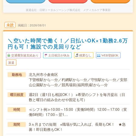
派遣会社
日研トータルソーシング株式会社 メディカルケア事業部
未読
掲載日
2026/08/01
＼空いた時間で働く！／日払いOK×1勤務2.6万
円も可！施設での見回りなど
交通費別途支給あり
土日祝日が休み
残業なし
WEB登録OK
派遣
北九州市小倉南区
勤務地
下曽根駅から---分／朽網駅から---分／守恒駅から---分／安部
山公園駅から---分／競馬場前(福岡県)駅から---分
週2日（週1日も相談OK！） ※希望のシフトを毎月提出（日
曜日頻度
数と曜日の組み合わせや固定も可）
≪シフト例≫10:00～15:00（実働5時間）12:00～17:00（実
時間
働5時間）17:00～翌1…
3ヵ月までの短期 ※職場が気に入れば、長期もOK！ ★急
期間
募！即日勤務もOK！