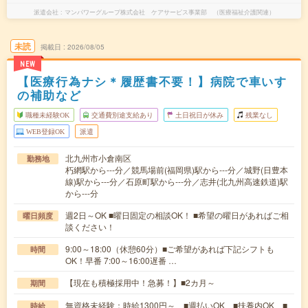
派遣会社
マンパワーグループ株式会社 ケアサービス事業部 （医療福祉介護関連）
未読
掲載日
2026/08/05
NEW
【医療行為ナシ＊履歴書不要！】病院で車いす
の補助など
職種未経験OK
交通費別途支給あり
土日祝日が休み
残業なし
WEB登録OK
派遣
北九州市小倉南区
勤務地
朽網駅から---分／競馬場前(福岡県)駅から---分／城野(日豊本
線)駅から---分／石原町駅から---分／志井(北九州高速鉄道)駅
から---分
週2日～OK ■曜日固定の相談OK！ ■希望の曜日があればご相
曜日頻度
談ください！
9:00～18:00（休憩60分）■ご希望があれば下記シフトも
時間
OK！早番 7:00～16:00遅番 …
【現在も積極採用中！急募！】■2カ月～
期間
無資格未経験：時給1300円～ ■週払いOK ■扶養内OK ■
時給