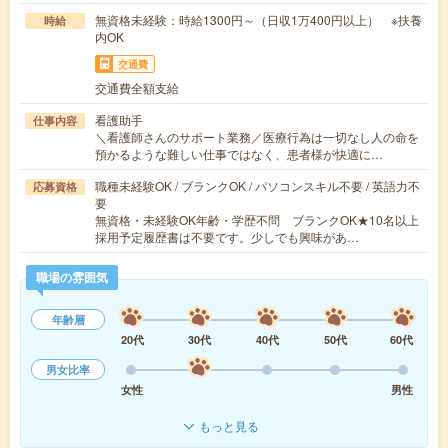
無資格未経験：時給1300円～（日収1万400円以上） ※扶養
時給
内OK
交通費
交通費全額支給
看護助手
仕事内容
＼看護師さんのサポート業務／医療行為は一切なし人の命を
預かるような難しい仕事ではなく、患者様が快適に…
職種未経験OK / ブランクOK / パソコンスキル不要 / 英語力不
応募資格
要
無資格・未経験OK年齢・学歴不問 ブランクOK★10名以上
採用予定履歴書は不要です。少しでも興味があ…
職場の雰囲気
年齢層
20代
30代
40代
50代
60代
男女比率
女性
男性
もっと見る