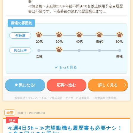
要
≪無資格・未経験OK≫年齢不問★10名以上採用予定★履歴
書は不要です。▽応募後の流れ1)翌営業日まで…
職場の雰囲気
年齢層
20代
30代
40代
50代
60代
男女比率
女性
男性
もっと見る
気になる!
応募へ進む
詳しく見る
派遣会社
マンパワーグループ株式会社 ケアサービス事業部 （医療福祉介護関連）
未読
掲載日
2026/08/03
NEW
≪週4日5h～≫志望動機も履歴書も必要ナシ！