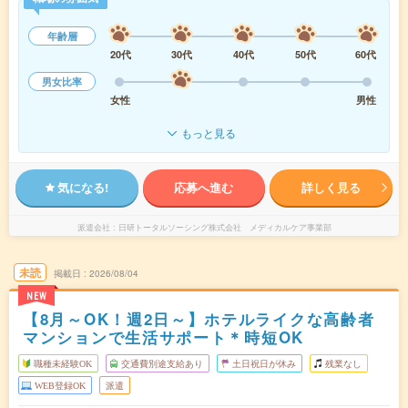
年齢層
20代
30代
40代
50代
60代
男女比率
女性
男性
もっと見る
気になる!
応募へ進む
詳しく見る
派遣会社
日研トータルソーシング株式会社 メディカルケア事業部
未読
掲載日
2026/08/04
NEW
【8月～OK！週2日～】ホテルライクな高齢者
マンションで生活サポート＊時短OK
職種未経験OK
交通費別途支給あり
土日祝日が休み
残業なし
WEB登録OK
派遣