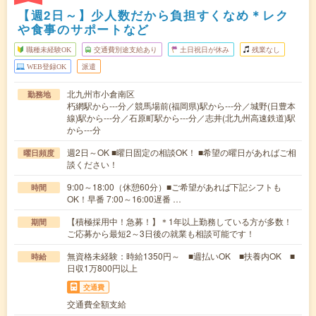
【週2日～】少人数だから負担すくなめ＊レク
や食事のサポートなど
職種未経験OK
交通費別途支給あり
土日祝日が休み
残業なし
WEB登録OK
派遣
北九州市小倉南区
勤務地
朽網駅から---分／競馬場前(福岡県)駅から---分／城野(日豊本
線)駅から---分／石原町駅から---分／志井(北九州高速鉄道)駅
から---分
週2日～OK ■曜日固定の相談OK！ ■希望の曜日があればご相
曜日頻度
談ください！
9:00～18:00（休憩60分）■ご希望があれば下記シフトも
時間
OK！早番 7:00～16:00遅番 …
【積極採用中！急募！】＊1年以上勤務している方が多数！
期間
ご応募から最短2～3日後の就業も相談可能です！
無資格未経験：時給1350円～ ■週払いOK ■扶養内OK ■
時給
日収1万800円以上
交通費
交通費全額支給