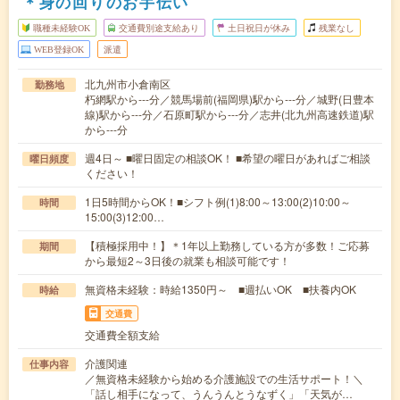
＊身の回りのお手伝い
職種未経験OK
交通費別途支給あり
土日祝日が休み
残業なし
WEB登録OK
派遣
北九州市小倉南区
勤務地
朽網駅から---分／競馬場前(福岡県)駅から---分／城野(日豊本
線)駅から---分／石原町駅から---分／志井(北九州高速鉄道)駅
から---分
週4日～ ■曜日固定の相談OK！ ■希望の曜日があればご相談
曜日頻度
ください！
1日5時間からOK！■シフト例(1)8:00～13:00(2)10:00～
時間
15:00(3)12:00…
【積極採用中！】＊1年以上勤務している方が多数！ご応募
期間
から最短2～3日後の就業も相談可能です！
無資格未経験：時給1350円～ ■週払いOK ■扶養内OK
時給
交通費
交通費全額支給
介護関連
仕事内容
／無資格未経験から始める介護施設での生活サポート！＼
「話し相手になって、うんうんとうなずく」「天気が…