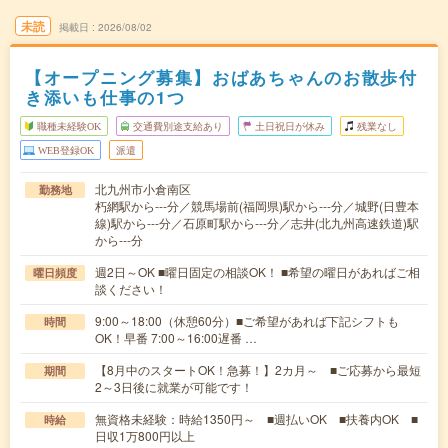
未読
掲載日
2026/08/02
【オープニング募集】おばあちゃんのお散歩付
き添いも仕事の1つ
職種未経験OK
交通費別途支給あり
土日祝日が休み
残業なし
WEB登録OK
派遣
北九州市小倉南区
勤務地
朽網駅から---分／競馬場前(福岡県)駅から---分／城野(日豊本
線)駅から---分／石原町駅から---分／志井(北九州高速鉄道)駅
から---分
週2日～OK ■曜日固定の相談OK！ ■希望の曜日があればご相
曜日頻度
談ください！
9:00～18:00（休憩60分）■ご希望があれば下記シフトも
時間
OK！早番 7:00～16:00遅番 …
【8月中のスタートOK！急募！】2カ月～ ■ご応募から最短
期間
2～3日後に就業が可能です！
無資格未経験：時給1350円～ ■週払いOK ■扶養内OK ■
時給
日収1万800円以上