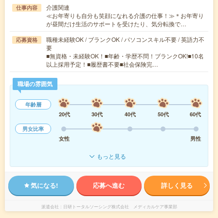
介護関連
仕事内容
≪お年寄りも自分も笑顔になれる介護の仕事！≫＊お年寄り
が昼間だけ生活のサポートを受けたり、気分転換で…
職種未経験OK / ブランクOK / パソコンスキル不要 / 英語力不
応募資格
要
■無資格・未経験OK！■年齢・学歴不問！ブランクOK!■10名
以上採用予定！■履歴書不要■社会保険完…
職場の雰囲気
年齢層
20代
30代
40代
50代
60代
男女比率
女性
男性
もっと見る
気になる!
応募へ進む
詳しく見る
派遣会社
日研トータルソーシング株式会社 メディカルケア事業部