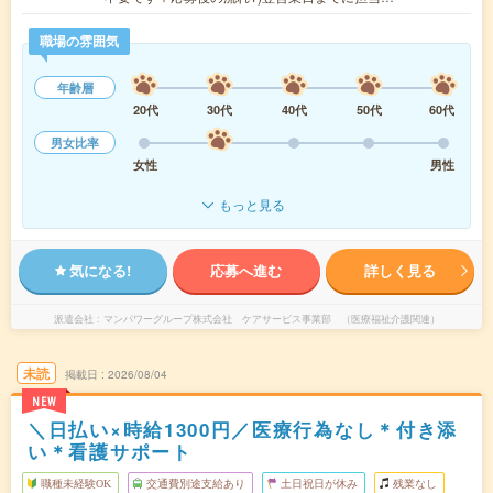
職場の雰囲気
年齢層
20代
30代
40代
50代
60代
男女比率
女性
男性
もっと見る
気になる!
応募へ進む
詳しく見る
派遣会社
マンパワーグループ株式会社 ケアサービス事業部 （医療福祉介護関連）
未読
掲載日
2026/08/04
NEW
＼日払い×時給1300円／医療行為なし＊付き添
い＊看護サポート
職種未経験OK
交通費別途支給あり
土日祝日が休み
残業なし