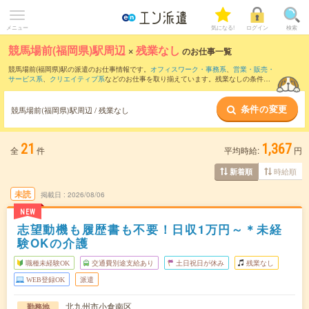
メニュー
気になる!
ログイン
検索
競馬場前(福岡県)駅周辺
×
残業なし
のお仕事一覧
競馬場前(福岡県)駅の派遣のお仕事情報です。
オフィスワーク・事務系
、
営業・販売・
サービス系
、
クリエイティブ系
などのお仕事を取り揃えています。残業なしの条件の
他に、
交通費別途支給あり
、
職種未経験OK
、
友だちと一緒の応募OK
などのこだわり
条件も取り揃えています。
条件の変更
競馬場前(福岡県)駅周辺 / 残業なし
21
1,367
全
件
平均時給:
円
時給順
新着順
未読
掲載日
2026/08/06
NEW
志望動機も履歴書も不要！日収1万円～＊未経
験OKの介護
職種未経験OK
交通費別途支給あり
土日祝日が休み
残業なし
WEB登録OK
派遣
北九州市小倉南区
勤務地