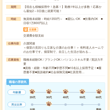
【現在も積極採用中！急募！】勤務1年以上が多数！応募か
期間
ら最短2～3日後に就業可能！
無資格未経験：時給1350円～ ■週払いOK ■扶養内OK ■
時給
日収1万800円以上
交通費
交通費全額支給
介護関連
仕事内容
＜個室の見回りも立派な介護のお仕事！＞ 有料老人ホームで
のお仕事です。個室制で、自立した生活が送れる…
職種未経験OK / ブランクOK / パソコンスキル不要 / 英語力不
応募資格
要
■資格・経験・年齢不問■学歴不問■10名以上採用予定！■履
歴書不要■面談確約■社会保険完備■社員登用…
職場の雰囲気
年齢層
20代
30代
40代
50代
60代
男女比率
女性
男性