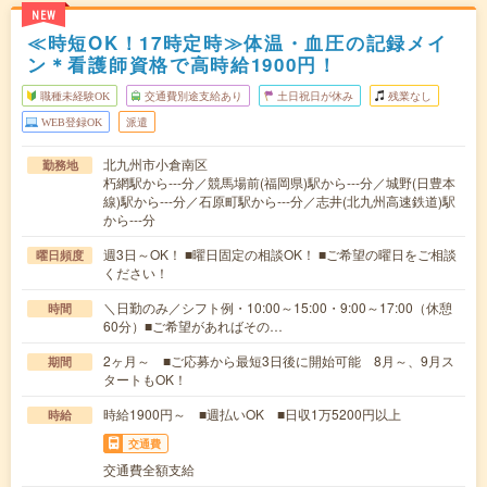
NEW
≪時短OK！17時定時≫体温・血圧の記録メイ
ン＊看護師資格で高時給1900円！
職種未経験OK
交通費別途支給あり
土日祝日が休み
残業なし
WEB登録OK
派遣
北九州市小倉南区
勤務地
朽網駅から---分／競馬場前(福岡県)駅から---分／城野(日豊本
線)駅から---分／石原町駅から---分／志井(北九州高速鉄道)駅
から---分
週3日～OK！ ■曜日固定の相談OK！ ■ご希望の曜日をご相談
曜日頻度
ください！
＼日勤のみ／シフト例・10:00～15:00・9:00～17:00（休憩
時間
60分）■ご希望があればその…
2ヶ月～ ■ご応募から最短3日後に開始可能 8月～、9月ス
期間
タートもOK！
時給1900円～ ■週払いOK ■日収1万5200円以上
時給
交通費
交通費全額支給