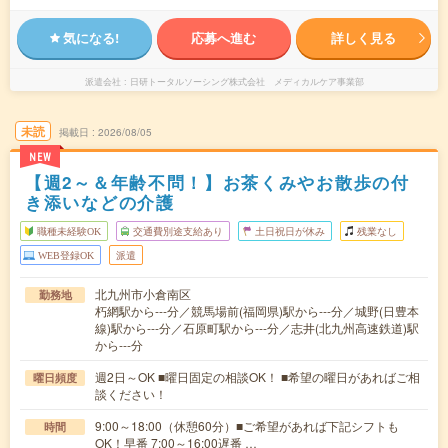
気になる!
応募へ進む
詳しく見る
派遣会社
日研トータルソーシング株式会社 メディカルケア事業部
未読
掲載日
2026/08/05
NEW
【週2～＆年齢不問！】お茶くみやお散歩の付
き添いなどの介護
職種未経験OK
交通費別途支給あり
土日祝日が休み
残業なし
WEB登録OK
派遣
北九州市小倉南区
勤務地
朽網駅から---分／競馬場前(福岡県)駅から---分／城野(日豊本
線)駅から---分／石原町駅から---分／志井(北九州高速鉄道)駅
から---分
週2日～OK ■曜日固定の相談OK！ ■希望の曜日があればご相
曜日頻度
談ください！
9:00～18:00（休憩60分）■ご希望があれば下記シフトも
時間
OK！早番 7:00～16:00遅番 …