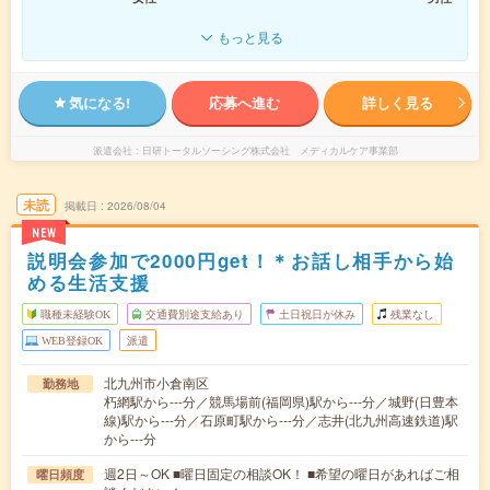
もっと見る
気になる!
応募へ進む
詳しく見る
派遣会社
日研トータルソーシング株式会社 メディカルケア事業部
未読
掲載日
2026/08/04
NEW
説明会参加で2000円get！＊お話し相手から始
める生活支援
職種未経験OK
交通費別途支給あり
土日祝日が休み
残業なし
WEB登録OK
派遣
北九州市小倉南区
勤務地
朽網駅から---分／競馬場前(福岡県)駅から---分／城野(日豊本
線)駅から---分／石原町駅から---分／志井(北九州高速鉄道)駅
から---分
週2日～OK ■曜日固定の相談OK！ ■希望の曜日があればご相
曜日頻度