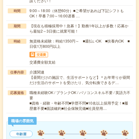
談ください！
9:00～18:00（休憩60分）■ご希望があれば下記シフトも
時間
OK！早番 7:00～16:00遅番 …
【現在も積極採用中！急募！】勤務1年以上が多数！応募か
期間
ら最短2～3日後に就業可能！
無資格未経験：時給1350円～ ■週払いOK ■扶養内OK ■
時給
日収1万800円以上
交通費
交通費全額支給
介護関連
仕事内容
【昼間だけの施設で、生活サポートなど】＊お年寄りが昼間
だけ生活のサポートを受けたり、気分転換できるデ…
職種未経験OK / ブランクOK / パソコンスキル不要 / 英語力不
応募資格
要
■資格・経験・年齢不問■学歴不問■10名以上採用予定！■履
歴書不要■面談確約■社会保険完備■社員登用…
職場の雰囲気
年齢層