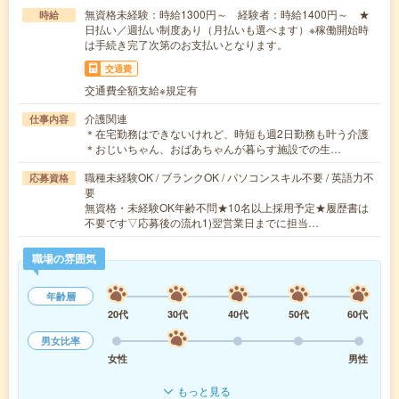
無資格未経験：時給1300円～ 経験者：時給1400円～ ★
時給
日払い／週払い制度あり（月払いも選べます）※稼働開始時
は手続き完了次第のお支払いとなります。
交通費
交通費全額支給※規定有
介護関連
仕事内容
＊在宅勤務はできないけれど、時短も週2日勤務も叶う介護
＊おじいちゃん、おばあちゃんが暮らす施設での生…
職種未経験OK / ブランクOK / パソコンスキル不要 / 英語力不
応募資格
要
無資格・未経験OK年齢不問★10名以上採用予定★履歴書は
不要です▽応募後の流れ1)翌営業日までに担当…
職場の雰囲気
年齢層
20代
30代
40代
50代
60代
男女比率
女性
男性
もっと見る