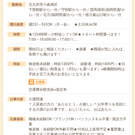
北九州市小倉南区
勤務地
下曽根駅から---分／守恒駅から---分／競馬場前(福岡県)駅か
ら---分／北方(福岡県)駅から---分／徳力嵐山口駅から---分
週2日～5日OK（月～金） ★土日休みOK
曜日頻度
★1日4時間～の時短シフトOK★スタート時間選べます！
時間
7:00～16:009:00～17:0011:…
開始日はご相談ください！ ★急募 ★職場が気に入れば、
期間
長期でも働けます！
無資格未経験：時給1300円～ 経験者：時給1400円～★日
時給
払い／週払い制度あり（月払いも選べます）※稼働開始時は
手続き完了次第のお支払いとなります。
交通費
交通費全額支給※規定有
介護関連
仕事内容
＊入居者の方の「ありがとう」が嬉しい＊お年寄りを笑顔に
する介護のお仕事です。おじいちゃん、おばあちゃ…
職種未経験OK / ブランクOK / パソコンスキル不要 / 英語力不
応募資格
要
無資格・未経験OK年齢不問★10名以上採用予定★履歴書は
不要です▽応募後の流れ1)翌営業日までに担当…