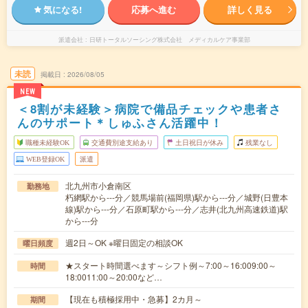
気になる!
応募へ進む
詳しく見る
派遣会社
日研トータルソーシング株式会社 メディカルケア事業部
未読
掲載日
2026/08/05
NEW
＜8割が未経験＞病院で備品チェックや患者さ
んのサポート＊しゅふさん活躍中！
職種未経験OK
交通費別途支給あり
土日祝日が休み
残業なし
WEB登録OK
派遣
北九州市小倉南区
勤務地
朽網駅から---分／競馬場前(福岡県)駅から---分／城野(日豊本
線)駅から---分／石原町駅から---分／志井(北九州高速鉄道)駅
から---分
週2日～OK ※曜日固定の相談OK
曜日頻度
★スタート時間選べます～シフト例～7:00～16:009:00～
時間
18:0011:00～20:00など…
【現在も積極採用中・急募】2カ月～
期間