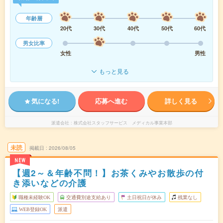
年齢層
20代
30代
40代
50代
60代
男女比率
女性
男性
もっと見る
気になる!
応募へ進む
詳しく見る
派遣会社
株式会社スタッフサービス メディカル事業本部
未読
掲載日
2026/08/05
NEW
【週2～＆年齢不問！】お茶くみやお散歩の付
き添いなどの介護
職種未経験OK
交通費別途支給あり
土日祝日が休み
残業なし
WEB登録OK
派遣