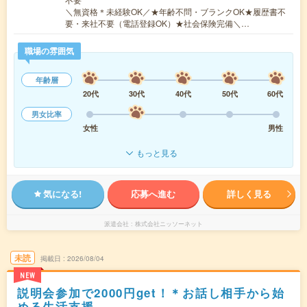
＼無資格＊未経験OK／★年齢不問・ブランクOK★履歴書不
要・来社不要（電話登録OK）★社会保険完備＼…
職場の雰囲気
年齢層
20代
30代
40代
50代
60代
男女比率
女性
男性
もっと見る
気になる!
応募へ進む
詳しく見る
派遣会社
株式会社ニッソーネット
未読
掲載日
2026/08/04
NEW
説明会参加で2000円get！＊お話し相手から始
める生活支援