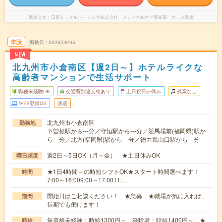
派遣会社
日研トータルソーシング株式会社 メディカルケア事業部 ナース派遣
未読
掲載日
2026/08/05
NEW
北九州市小倉南区【週2日～】ホテルライクな
高齢者マンションで生活サポート
職種未経験OK
交通費別途支給あり
土日祝日が休み
残業なし
WEB登録OK
派遣
北九州市小倉南区
勤務地
下曽根駅から---分／守恒駅から---分／競馬場前(福岡県)駅か
ら---分／北方(福岡県)駅から---分／徳力嵐山口駅から---分
週2日～5日OK（月～金） ★土日休みOK
曜日頻度
★1日4時間～の時短シフトOK★スタート時間選べます！
時間
7:00～16:009:00～17:0011:…
開始日はご相談ください！ ★急募 ★職場が気に入れば、
期間
長期でも働けます！
無資格未経験：時給1300円～ 経験者：時給1400円～ ★
時給