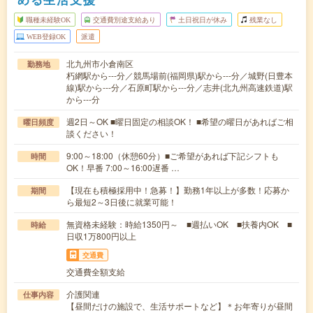
職種未経験OK
交通費別途支給あり
土日祝日が休み
残業なし
WEB登録OK
派遣
北九州市小倉南区
勤務地
朽網駅から---分／競馬場前(福岡県)駅から---分／城野(日豊本
線)駅から---分／石原町駅から---分／志井(北九州高速鉄道)駅
から---分
週2日～OK ■曜日固定の相談OK！ ■希望の曜日があればご相
曜日頻度
談ください！
9:00～18:00（休憩60分）■ご希望があれば下記シフトも
時間
OK！早番 7:00～16:00遅番 …
【現在も積極採用中！急募！】勤務1年以上が多数！応募か
期間
ら最短2～3日後に就業可能！
無資格未経験：時給1350円～ ■週払いOK ■扶養内OK ■
時給
日収1万800円以上
交通費
交通費全額支給
介護関連
仕事内容
【昼間だけの施設で、生活サポートなど】＊お年寄りが昼間