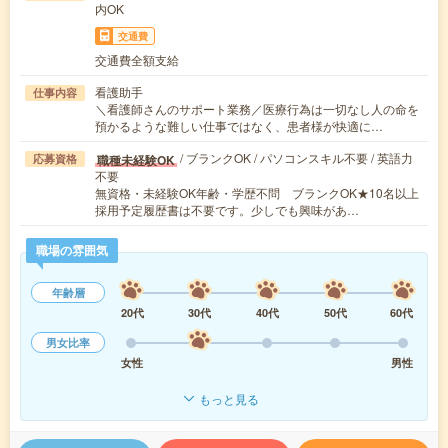
内OK
交通費
交通費全額支給
看護助手
仕事内容
＼看護師さんのサポート業務／医療行為は一切なし人の命を
預かるような難しい仕事ではなく、患者様が快適に…
/ ブランクOK / パソコンスキル不要 / 英語力
職種未経験OK
応募資格
不要
無資格・未経験OK年齢・学歴不問 ブランクOK★10名以上
採用予定履歴書は不要です。少しでも興味があ…
職場の雰囲気
年齢層
20代
30代
40代
50代
60代
男女比率
女性
男性
もっと見る