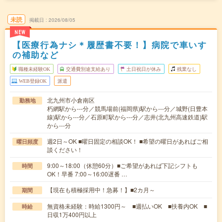
未読
掲載日
2026/08/05
NEW
【医療行為ナシ＊履歴書不要！】病院で車いす
の補助など
職種未経験OK
交通費別途支給あり
土日祝日が休み
残業なし
WEB登録OK
派遣
北九州市小倉南区
勤務地
朽網駅から---分／競馬場前(福岡県)駅から---分／城野(日豊本
線)駅から---分／石原町駅から---分／志井(北九州高速鉄道)駅
から---分
週2日～OK ■曜日固定の相談OK！ ■希望の曜日があればご相
曜日頻度
談ください！
9:00～18:00（休憩60分）■ご希望があれば下記シフトも
時間
OK！早番 7:00～16:00遅番 …
【現在も積極採用中！急募！】■2カ月～
期間
無資格未経験：時給1300円～ ■週払いOK ■扶養内OK ■
時給
日収1万400円以上