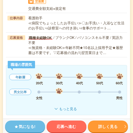
交通費
交通費全額支給※規定有
看護助手
仕事内容
≪病院でちょっとしたお手伝い≫〇お手洗い・入浴など生活
のお手伝い○診察室への付き添い○食事のサポート…
/ ブランクOK / パソコンスキル不要 / 英語力
職種未経験OK
応募資格
不要
≪無資格・未経験OK≫年齢不問★10名以上採用予定★履歴
書は不要です。▽応募後の流れ1)翌営業日まで…
職場の雰囲気
年齢層
20代
30代
40代
50代
60代
男女比率
女性
男性
もっと見る
気になる!
応募へ進む
詳しく見る