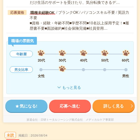
だけ生活のサポートを受けたり、気分転換できるデ…
/ ブランクOK / パソコンスキル不要 / 英語力
職種未経験OK
応募資格
不要
■資格・経験・年齢不問■学歴不問■10名以上採用予定！■履
歴書不要■面談確約■社会保険完備■社員登用…
職場の雰囲気
年齢層
20代
30代
40代
50代
60代
男女比率
女性
男性
もっと見る
気になる!
応募へ進む
詳しく見る
派遣会社
日研トータルソーシング株式会社 メディカルケア事業部
未読
掲載日
2026/08/04