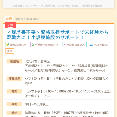
派遣会社
マンパワーグループ株式会社 ケアサービス事業部 （医療福祉介護関連）
未読
掲載日
2026/08/04
NEW
＜履歴書不要＞資格取得サポートで未経験から
即戦力に！小規模施設のサポート！
職種未経験OK
交通費別途支給あり
土日祝日が休み
WEB登録OK
派遣
北九州市小倉南区
勤務地
下曽根駅から---分／守恒駅から---分／競馬場前(福岡県)駅か
ら---分／北方(福岡県)駅から---分／徳力嵐山口駅から---分
シフト制（月～日） ※平日のみなどの相談もOK ※週3日も相
曜日頻度
談OK
【シフト例】07:00～16:0009:00～18:0017:00～09:00※ 上記
時間
は一例です！そ…
即日～2ヶ月以上
期間
無資格の方：時給1350円～1687円 / 介護福祉士：時給1650
時給
円～2062円 / 初任者以上：時給1450円～1812円