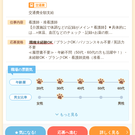
交通費
交通費全額支給
看護師・准看護師
仕事内容
【介護施設で体調などの記録がメイン＊看護師】▼具体的に
は…○体温、血圧などのチェック・記録○お薬の飲…
/ ブランクOK / パソコンスキル不要 / 英語力
職種未経験OK
応募資格
不要
≪履歴書不要≫・年齢不問（50代・60代の方も活躍中！）・
未経験OK・ブランクOK・看護師資格（准看…
職場の雰囲気
年齢層
20代
30代
40代
50代
60代
男女比率
女性
男性
もっと見る
気になる!
応募へ進む
詳しく見る