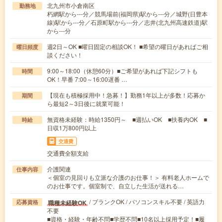
北九州市小倉南区
勤務地
朽網駅から---分／競馬場前(福岡県)駅から---分／城野(日豊本
線)駅から---分／石原町駅から---分／志井(北九州高速鉄道)駅
から---分
週2日～OK ■曜日固定の相談OK！ ■希望の曜日があればご相
曜日頻度
談ください！
9:00～18:00（休憩60分）■ご希望があれば下記シフトも
時間
OK！早番 7:00～16:00遅番 …
【現在も積極採用中！急募！】勤務1年以上が多数！応募か
期間
ら最短2～3日後に就業可能！
無資格未経験：時給1350円～ ■週払いOK ■扶養内OK ■
時給
日収1万800円以上
交通費
交通費全額支給
介護関連
仕事内容
＜個室の見回りも立派な介護のお仕事！＞ 有料老人ホームで
のお仕事です。個室制で、自立した生活が送れる…
/ ブランクOK / パソコンスキル不要 / 英語力
職種未経験OK
応募資格
不要
■資格・経験・年齢不問■学歴不問■10名以上採用予定！■履