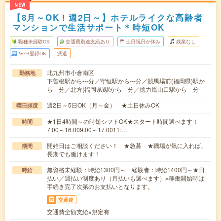
NEW
【8月～OK！週2日～】ホテルライクな高齢者
マンションで生活サポート＊時短OK
職種未経験OK
交通費別途支給あり
土日祝日が休み
残業なし
WEB登録OK
派遣
北九州市小倉南区
勤務地
下曽根駅から---分／守恒駅から---分／競馬場前(福岡県)駅か
ら---分／北方(福岡県)駅から---分／徳力嵐山口駅から---分
週2日～5日OK（月～金） ★土日休みOK
曜日頻度
★1日4時間～の時短シフトOK★スタート時間選べます！
時間
7:00～16:009:00～17:0011:…
開始日はご相談ください！ ★急募 ★職場が気に入れば、
期間
長期でも働けます！
無資格未経験：時給1300円～ 経験者：時給1400円～★日
時給
払い／週払い制度あり（月払いも選べます）※稼働開始時は
手続き完了次第のお支払いとなります。
交通費
交通費全額支給※規定有