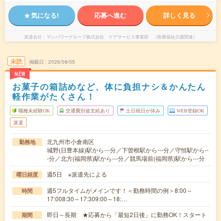
気になる!
応募へ進む
詳しく見る
派遣会社
マンパワーグループ株式会社 ケアサービス事業部 （医療福祉介護関連）
未読
掲載日
2026/08/05
NEW
お菓子の箱詰めなど、体に負担ナシ＆かんたん
軽作業がたくさん！
職種未経験OK
交通費別途支給あり
土日祝日が休み
WEB登録OK
派遣
北九州市小倉南区
勤務地
城野(日豊本線)駅から---分／下曽根駅から---分／守恒駅から--
-分／北方(福岡県)駅から---分／競馬場前(福岡県)駅から---分
週5日 ※派遣先による
曜日頻度
週5フルタイムがメインです！＜勤務時間の例＞8:00～
時間
17:008:30～17:309:00～18:…
即日～長期 ★応募から「最短2日後」に勤務OK！スタート
期間