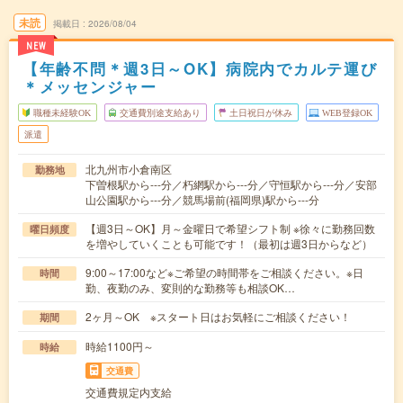
未読
掲載日
2026/08/04
NEW
【年齢不問＊週3日～OK】病院内でカルテ運び
＊メッセンジャー
職種未経験OK
交通費別途支給あり
土日祝日が休み
WEB登録OK
派遣
北九州市小倉南区
勤務地
下曽根駅から---分／朽網駅から---分／守恒駅から---分／安部
山公園駅から---分／競馬場前(福岡県)駅から---分
【週3日～OK】月～金曜日で希望シフト制 ※徐々に勤務回数
曜日頻度
を増やしていくことも可能です！（最初は週3日からなど）
9:00～17:00など※ご希望の時間帯をご相談ください。※日
時間
勤、夜勤のみ、変則的な勤務等も相談OK…
2ヶ月～OK ※スタート日はお気軽にご相談ください！
期間
時給1100円～
時給
交通費
交通費規定内支給