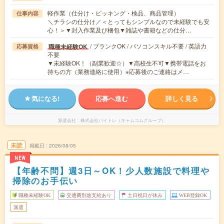
軽作業（仕分け・ピッキング・検品、商品管理）
仕事内容
＼チラシの仕分け／＜とってもシンプルなので未経験でも安
心！＞▼封入作業及び梱包▼雑誌や書籍などの仕分…
/ ブランクOK / パソコンスキル不要 / 英語力
職種未経験OK
応募資格
不要
▼未経験OK！（副業歓迎☆）▼高校生不可▼携帯電話をお
持ちの方（業務連絡に使用）※応募後のご連絡はメ…
気になる!
応募へ進む
詳しく見る
派遣会社
株式会社バイトレ（キャムコムグループ）
未読
掲載日
2026/08/05
NEW
【年齢不問】週3日～OK！少人数施設で料理や
掃除のお手伝い
職種未経験OK
交通費別途支給あり
土日祝日が休み
WEB登録OK
派遣