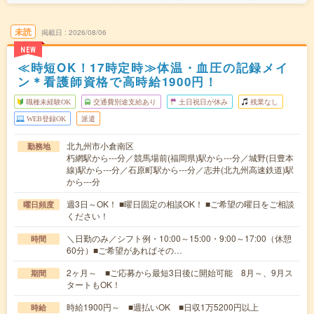
未読
掲載日
2026/08/06
NEW
≪時短OK！17時定時≫体温・血圧の記録メイ
ン＊看護師資格で高時給1900円！
職種未経験OK
交通費別途支給あり
土日祝日が休み
残業なし
WEB登録OK
派遣
北九州市小倉南区
勤務地
朽網駅から---分／競馬場前(福岡県)駅から---分／城野(日豊本
線)駅から---分／石原町駅から---分／志井(北九州高速鉄道)駅
から---分
週3日～OK！ ■曜日固定の相談OK！ ■ご希望の曜日をご相談
曜日頻度
ください！
＼日勤のみ／シフト例・10:00～15:00・9:00～17:00（休憩
時間
60分）■ご希望があればその…
2ヶ月～ ■ご応募から最短3日後に開始可能 8月～、9月ス
期間
タートもOK！
時給1900円～ ■週払いOK ■日収1万5200円以上
時給