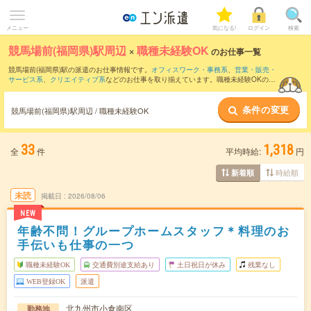
メニュー
気になる!
ログイン
検索
競馬場前(福岡県)駅周辺
×
職種未経験OK
のお仕事一覧
競馬場前(福岡県)駅の派遣のお仕事情報です。
オフィスワーク・事務系
、
営業・販売・
サービス系
、
クリエイティブ系
などのお仕事を取り揃えています。職種未経験OKの条
件の他に、
交通費別途支給あり
、
友だちと一緒の応募OK
、
週4日勤務
などのこだわり
条件も取り揃えています。
条件の変更
競馬場前(福岡県)駅周辺 / 職種未経験OK
33
1,318
全
件
平均時給:
円
時給順
新着順
未読
掲載日
2026/08/06
NEW
年齢不問！グループホームスタッフ＊料理のお
手伝いも仕事の一つ
職種未経験OK
交通費別途支給あり
土日祝日が休み
残業なし
WEB登録OK
派遣
北九州市小倉南区
勤務地