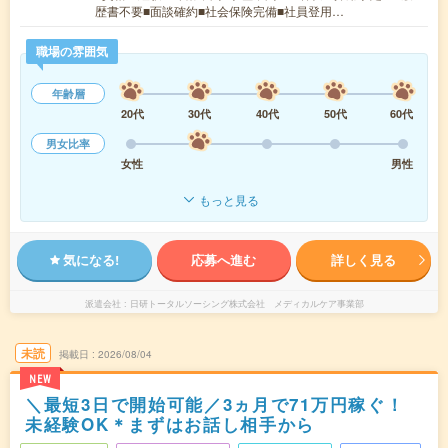
歴書不要■面談確約■社会保険完備■社員登用…
職場の雰囲気
年齢層
20代
30代
40代
50代
60代
男女比率
女性
男性
もっと見る
気になる!
応募へ進む
詳しく見る
派遣会社
日研トータルソーシング株式会社 メディカルケア事業部
未読
掲載日
2026/08/04
NEW
＼最短3日で開始可能／3ヵ月で71万円稼ぐ！
未経験OK＊まずはお話し相手から