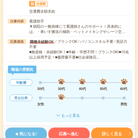
交通費
交通費全額支給
看護助手
仕事内容
▼病院の一般病棟にて看護師さんのサポート！具体的に
は、・車いす搬送の補助・ベットメイキングやシーツ交…
/ ブランクOK / パソコンスキル不要 / 英語力
職種未経験OK
応募資格
不要
■無資格・未経験OK！■年齢・学歴不問！ブランクOK!■10名
以上採用予定！■履歴書不要■社会保険完…
職場の雰囲気
年齢層
20代
30代
40代
50代
60代
男女比率
女性
男性
もっと見る
気になる!
応募へ進む
詳しく見る