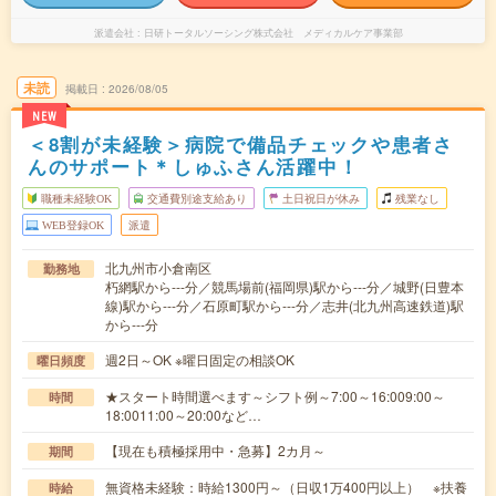
派遣会社
日研トータルソーシング株式会社 メディカルケア事業部
未読
掲載日
2026/08/05
NEW
＜8割が未経験＞病院で備品チェックや患者さ
んのサポート＊しゅふさん活躍中！
職種未経験OK
交通費別途支給あり
土日祝日が休み
残業なし
WEB登録OK
派遣
北九州市小倉南区
勤務地
朽網駅から---分／競馬場前(福岡県)駅から---分／城野(日豊本
線)駅から---分／石原町駅から---分／志井(北九州高速鉄道)駅
から---分
週2日～OK ※曜日固定の相談OK
曜日頻度
★スタート時間選べます～シフト例～7:00～16:009:00～
時間
18:0011:00～20:00など…
【現在も積極採用中・急募】2カ月～
期間
無資格未経験：時給1300円～（日収1万400円以上） ※扶養
時給