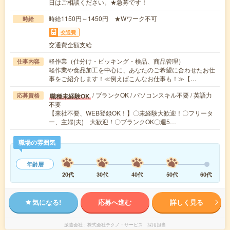
日はご相談ください。★急募です！
時給1150円～1450円 ★Wワーク不可
時給
交通費
交通費全額支給
軽作業（仕分け・ピッキング・検品、商品管理）
仕事内容
軽作業や食品加工を中心に、あなたのご希望に合わせたお仕
事をご紹介します！≪例えばこんなお仕事も！≫【…
/ ブランクOK / パソコンスキル不要 / 英語力
職種未経験OK
応募資格
不要
【来社不要、WEB登録OK！】〇未経験大歓迎！〇フリータ
ー、主婦(夫) 大歓迎！〇ブランクOK〇週5…
職場の雰囲気
年齢層
20代
30代
40代
50代
60代
気になる!
応募へ進む
詳しく見る
派遣会社
株式会社テクノ・サービス 採用担当