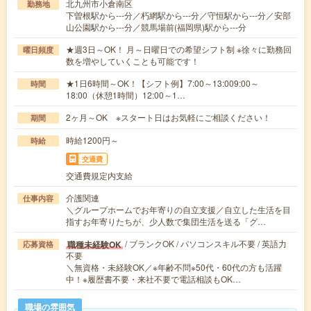
北九州市小倉南区
勤務地
下曽根駅から---分／朽網駅から---分／守恒駅から---分／安部
山公園駅から---分／競馬場前(福岡県)駅から---分
★週3日～OK！ 月～日曜日での希望シフト制 ※徐々に勤務回
曜日頻度
数を増やしていくことも可能です！
★1日6時間～OK！【シフト例】7:00～13:009:00～
時間
18:00（休憩1時間）12:00～1…
2ヶ月～OK ※スタート日はお気軽にご相談ください！
期間
時給1200円～
時給
交通費
交通費規定内支給
介護関連
仕事内容
＼グループホームでお年寄りの自立支援／自立した生活を目
指すお年寄りたちが、少人数で集団生活を送る「グ…
/ ブランクOK / パソコンスキル不要 / 英語力
職種未経験OK
応募資格
不要
＼無資格・未経験OK／※年齢不問※50代・60代の方も活躍
中！※履歴書不要・来社不要で電話相談もOK…
職場の雰囲気