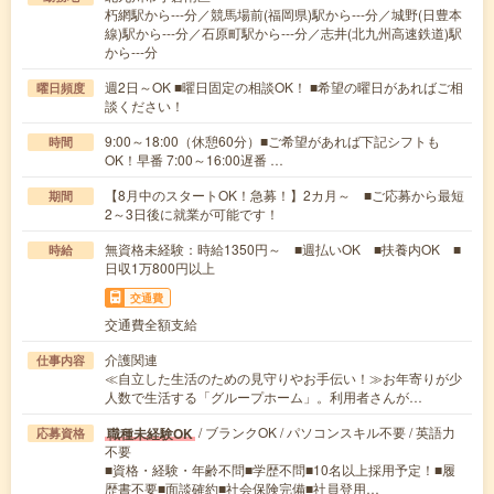
朽網駅から---分／競馬場前(福岡県)駅から---分／城野(日豊本
線)駅から---分／石原町駅から---分／志井(北九州高速鉄道)駅
から---分
週2日～OK ■曜日固定の相談OK！ ■希望の曜日があればご相
曜日頻度
談ください！
9:00～18:00（休憩60分）■ご希望があれば下記シフトも
時間
OK！早番 7:00～16:00遅番 …
【8月中のスタートOK！急募！】2カ月～ ■ご応募から最短
期間
2～3日後に就業が可能です！
無資格未経験：時給1350円～ ■週払いOK ■扶養内OK ■
時給
日収1万800円以上
交通費
交通費全額支給
介護関連
仕事内容
≪自立した生活のための見守りやお手伝い！≫お年寄りが少
人数で生活する「グループホーム」。利用者さんが…
/ ブランクOK / パソコンスキル不要 / 英語力
職種未経験OK
応募資格
不要
■資格・経験・年齢不問■学歴不問■10名以上採用予定！■履
歴書不要■面談確約■社会保険完備■社員登用…