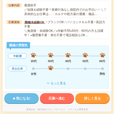
看護助手
仕事内容
／知識＆経験不要＊医療行為なし病院内でのお手伝い！＼▽
具体的なお仕事は…・カルテや処方薬の運搬・備品…
/ ブランクOK / パソコンスキル不要 / 英語力
職種未経験OK
応募資格
不要
＼無資格・未経験OK／※年齢不問※50代・60代の方も活躍
中！※履歴書不要・来社不要で電話相談もOK…
職場の雰囲気
年齢層
20代
30代
40代
50代
60代
男女比率
女性
男性
もっと見る
気になる!
応募へ進む
詳しく見る
派遣会社
株式会社スタッフサービス メディカル事業本部