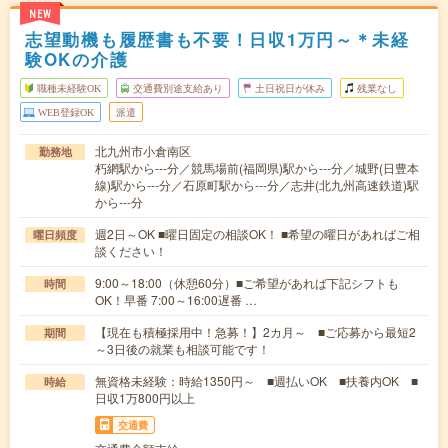
NEW
志望動機も履歴書も不要！日収1万円～＊未経
験OKの介護
職種未経験OK
交通費別途支給あり
土日祝日が休み
残業なし
WEB登録OK
派遣
北九州市小倉南区
勤務地
朽網駅から---分／競馬場前(福岡県)駅から---分／城野(日豊本
線)駅から---分／石原町駅から---分／志井(北九州高速鉄道)駅
から---分
週2日～OK ■曜日固定の相談OK！ ■希望の曜日があればご相
曜日頻度
談ください！
9:00～18:00（休憩60分）■ご希望があれば下記シフトも
時間
OK！早番 7:00～16:00遅番 …
【現在も積極採用中！急募！】2カ月～ ■ご応募から最短2
期間
～3日後の就業も相談可能です！
無資格未経験：時給1350円～ ■週払いOK ■扶養内OK ■
時給
日収1万800円以上
交通費