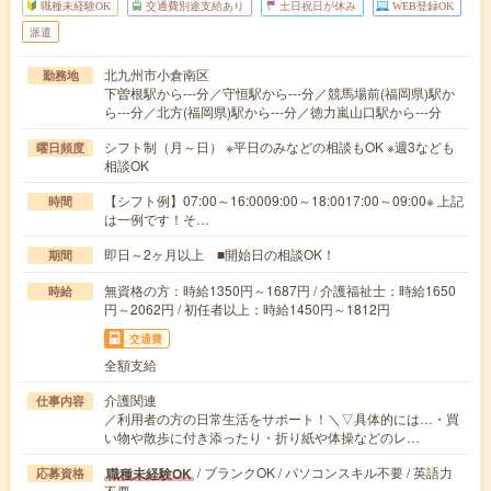
職種未経験OK
交通費別途支給あり
土日祝日が休み
WEB登録OK
派遣
北九州市小倉南区
勤務地
下曽根駅から---分／守恒駅から---分／競馬場前(福岡県)駅か
ら---分／北方(福岡県)駅から---分／徳力嵐山口駅から---分
シフト制（月～日） ※平日のみなどの相談もOK ※週3なども
曜日頻度
相談OK
【シフト例】07:00～16:0009:00～18:0017:00～09:00※ 上記
時間
は一例です！そ…
即日～2ヶ月以上 ■開始日の相談OK！
期間
無資格の方：時給1350円～1687円 / 介護福祉士：時給1650
時給
円～2062円 / 初任者以上：時給1450円～1812円
交通費
全額支給
介護関連
仕事内容
／利用者の方の日常生活をサポート！＼▽具体的には…・買
い物や散歩に付き添ったり・折り紙や体操などのレ…
/ ブランクOK / パソコンスキル不要 / 英語力
職種未経験OK
応募資格
不要