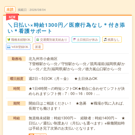
未読
掲載日
2026/08/04
NEW
＼日払い×時給1300円／医療行為なし＊付き添
い＊看護サポート
職種未経験OK
交通費別途支給あり
土日祝日が休み
残業なし
WEB登録OK
派遣
北九州市小倉南区
勤務地
下曽根駅から---分／守恒駅から---分／競馬場前(福岡県)駅か
ら---分／北方(福岡県)駅から---分／徳力嵐山口駅から---分
週2日～5日OK（月～金） ★土日休みOK
曜日頻度
★1日4時間～の時短シフトOK★都合に合わせてシフトが決
時間
められますシフト例：7：00～16：009：…
開始日はご相談ください！ ★急募 ★職場が気に入れば、
期間
長期でも働けます！
無資格未経験：時給1300円～ 経験者：時給1400円～ ★
時給
日払い／週払い制度あり（月払いも選べます）※稼働開始時
は手続き完了次第のお支払いとなります。