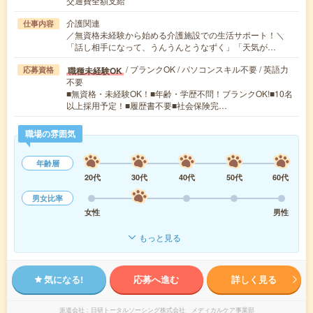
交通費全額支給
介護関連
仕事内容
／無資格未経験から始める介護施設での生活サポート！＼
「話し相手になって、うんうんとうなずく」「天気が…
/ ブランクOK / パソコンスキル不要 / 英語力
職種未経験OK
応募資格
不要
■無資格・未経験OK！■年齢・学歴不問！ブランクOK!■10名
以上採用予定！■履歴書不要■社会保険完…
職場の雰囲気
年齢層
20代
30代
40代
50代
60代
男女比率
女性
男性
もっと見る
気になる!
応募へ進む
詳しく見る
派遣会社
日研トータルソーシング株式会社 メディカルケア事業部