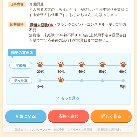
介護関連
仕事内容
＊入居者の方の「ありがとう」が嬉しい＊お年寄りを笑顔に
する介護のお仕事です。おじいちゃん、おばあちゃ…
/ ブランクOK / パソコンスキル不要 / 英語力
職種未経験OK
応募資格
不要
無資格・未経験OK年齢不問★10名以上採用予定★履歴書は
不要です▽応募後の流れ1)翌営業日までに担当…
職場の雰囲気
年齢層
20代
30代
40代
50代
60代
男女比率
女性
男性
もっと見る
気になる!
応募へ進む
詳しく見る
派遣会社
マンパワーグループ株式会社 ケアサービス事業部 （医療福祉介護関連）