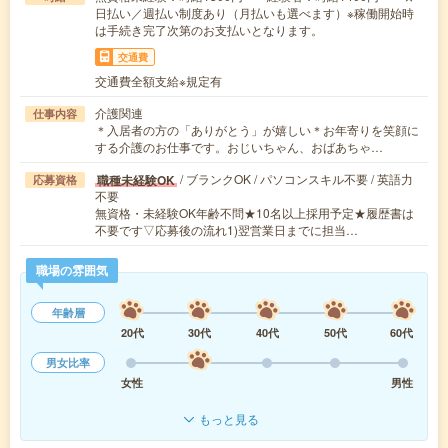
日払い／週払い制度あり（月払いも選べます）※稼働開始時
は手続き完了次第のお支払いとなります。
交通費
交通費全額支給※規定有
介護関連
仕事内容
＊入居者の方の「ありがとう」が嬉しい＊お年寄りを笑顔に
する介護のお仕事です。おじいちゃん、おばあちゃ…
/ ブランクOK / パソコンスキル不要 / 英語力
職種未経験OK
応募資格
不要
無資格・未経験OK年齢不問★10名以上採用予定★履歴書は
不要です▽応募後の流れ1)翌営業日までに担当…
職場の雰囲気
年齢層
20代
30代
40代
50代
60代
男女比率
女性
男性
もっと見る