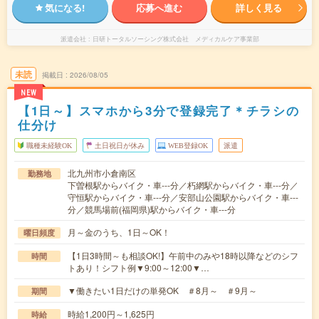
気になる!
応募へ進む
詳しく見る
派遣会社
日研トータルソーシング株式会社 メディカルケア事業部
未読
掲載日
2026/08/05
NEW
【1日～】スマホから3分で登録完了＊チラシの
仕分け
職種未経験OK
土日祝日が休み
WEB登録OK
派遣
北九州市小倉南区
勤務地
下曽根駅からバイク・車---分／朽網駅からバイク・車---分／
守恒駅からバイク・車---分／安部山公園駅からバイク・車---
分／競馬場前(福岡県)駅からバイク・車---分
月～金のうち、1日～OK！
曜日頻度
【1日3時間～も相談OK!】午前中のみや18時以降などのシフ
時間
トあり！シフト例▼9:00～12:00▼…
▼働きたい1日だけの単発OK ＃8月～ ＃9月～
期間
時給1,200円～1,625円
時給