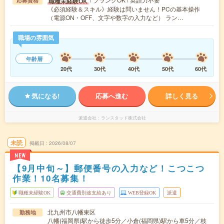
職種未経験OK
応募資格
《必須経験＆スキル》経験は問いません！PCの基本操作
（電源ON・OFF、文字や数字の入力など） ラン…
職場の雰囲気
年齢層
20代
30代
40代
50代
60代
気になる!
応募へ進む
詳しく見る
派遣会社
ランスタッド株式会社
未読
掲載日
2026/08/07
NEW
【9月中旬～】郵便番号の入力など！こつこつ
作業！10名募集！
職種未経験OK
交通費別途支給あり
WEB登録OK
派遣
北九州市八幡東区
勤務地
八幡(福岡県)駅から徒歩5分／小倉(福岡県)駅から車5分／枝