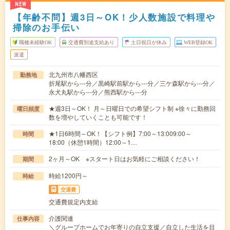
NEW
【年齢不問】週3日～OK！少人数施設で料理や
掃除のお手伝い
職種未経験OK
交通費別途支給あり
土日祝日が休み
WEB登録OK
派遣
北九州市八幡西区
勤務地
折尾駅から---分／黒崎駅前駅から---分／三ケ森駅から---分／
永犬丸駅から---分／熊西駅から---分
★週3日～OK！ 月～日曜日での希望シフト制 ※徐々に勤務回
曜日頻度
数を増やしていくことも可能です！
★1日6時間～OK！【シフト例】7:00～13:009:00～
時間
18:00（休憩1時間）12:00～1…
2ヶ月～OK ※スタート日はお気軽にご相談ください！
期間
時給1200円～
時給
交通費
交通費規定内支給
介護関連
仕事内容
＼グループホームでお年寄りの自立支援／自立した生活を目