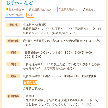
お手伝いなど
職種未経験OK
交通費別途支給あり
土日祝日が休み
残業なし
WEB登録OK
派遣
北九州市八幡西区
勤務地
黒崎駅前駅から---分／陣原駅から---分／熊西駅から---分／西
黒崎駅から---分／森下(福岡県)駅から---分
週4日～ ■曜日固定の相談OK！ ■希望の曜日があればご相談
曜日頻度
ください！
1日5時間からOK！■シフト例(1)8:00～13:00(2)10:00～
時間
15:00(3)12:00…
【積極採用中！】＊1年以上勤務している方が多数！ご応募
期間
から最短2～3日後の就業も相談可能です！
無資格未経験：時給1350円～ ■週払いOK ■扶養内OK
時給
交通費
交通費全額支給
介護関連
仕事内容
／無資格未経験から始める介護施設での生活サポート！＼
「話し相手になって、うんうんとうなずく」「天気が…