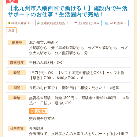
NEW
【北九州市八幡西区で働ける！】施設内で生活
サポートのお仕事＊生活圏内で完結！
職種未経験OK
交通費別途支給あり
土日祝日が休み
WEB登録OK
派遣
北九州市八幡西区
勤務地
折尾駅から---分／黒崎駅前駅から---分／三ケ森駅から---分／
永犬丸駅から---分／熊西駅から---分
平日のみ週3日～OK！
曜日頻度
1日7時間～OK！【シフト固定の相談もOK！】▼シフト例
時間
【早番】7:00～16:00／7:30～16…
長期のお仕事です。開始日はご相談ください！ ※急募
期間
無資格未経験：時給1300円～ 経験者：時給1400円～ ※前
時給
払い・日払い・週払いOK
交通費
交通費全額支給
介護関連
仕事内容
介護施設で、入居者さんの日常生活をサポートするお仕事で