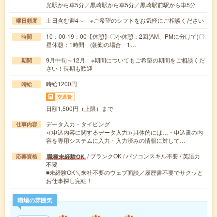
光駅から車5分／黒崎駅から車5分／黒崎駅前駅から車5分
土日含む週4～ ※ご希望のシフトをお気軽にご相談ください
曜日頻度
10：00-19：00【休憩】〇小休憩：2回(AM、PMに分けて)〇
時間
昼休憩：1時間 (朝勤の場合 1…
9月中旬～12月 ※期間についてもご希望の期間をご相談くだ
期間
さい！長期も歓迎
時給1200円
時給
交通費
日額1,500円（上限）まで
データ入力・タイピング
仕事内容
≪申込内容に関するデータ入力≫具体的には…・申込書の内
容を専用システムに入力・入力済みの情報に対して…
/ ブランクOK / パソコンスキル不要 / 英語力
職種未経験OK
応募資格
不要
■未経験OK＼来社不要のウェブ面談／履歴書不要でサクッと
お仕事探し完結！
職場の雰囲気