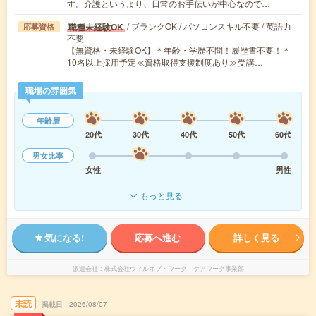
す。介護というより、日常のお手伝いが中心なので…
/ ブランクOK / パソコンスキル不要 / 英語力
職種未経験OK
応募資格
不要
【無資格・未経験OK】＊年齢・学歴不問！履歴書不要！＊
10名以上採用予定≪資格取得支援制度あり≫受講…
職場の雰囲気
年齢層
20代
30代
40代
50代
60代
男女比率
女性
男性
もっと見る
気になる!
応募へ進む
詳しく見る
派遣会社
株式会社ウィルオブ・ワーク ケアワーク事業部
未読
掲載日
2026/08/07