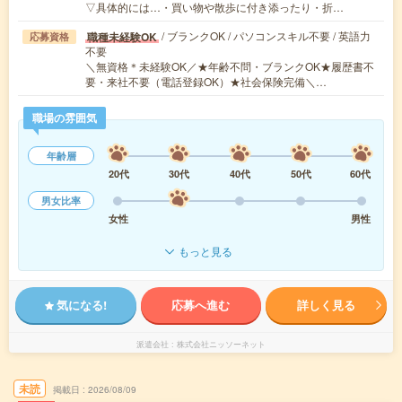
▽具体的には…・買い物や散歩に付き添ったり・折…
/ ブランクOK / パソコンスキル不要 / 英語力
職種未経験OK
応募資格
不要
＼無資格＊未経験OK／★年齢不問・ブランクOK★履歴書不
要・来社不要（電話登録OK）★社会保険完備＼…
職場の雰囲気
年齢層
20代
30代
40代
50代
60代
男女比率
女性
男性
もっと見る
気になる!
応募へ進む
詳しく見る
派遣会社
株式会社ニッソーネット
未読
掲載日
2026/08/09