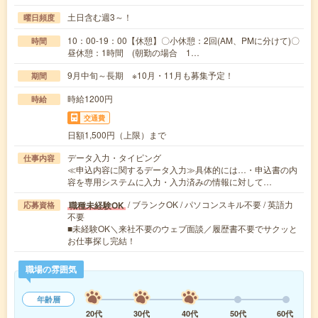
土日含む週3～！
曜日頻度
10：00-19：00【休憩】〇小休憩：2回(AM、PMに分けて)〇
時間
昼休憩：1時間 (朝勤の場合 1…
9月中旬～長期 ※10月・11月も募集予定！
期間
時給1200円
時給
交通費
日額1,500円（上限）まで
データ入力・タイピング
仕事内容
≪申込内容に関するデータ入力≫具体的には…・申込書の内
容を専用システムに入力・入力済みの情報に対して…
/ ブランクOK / パソコンスキル不要 / 英語力
職種未経験OK
応募資格
不要
■未経験OK＼来社不要のウェブ面談／履歴書不要でサクッと
お仕事探し完結！
職場の雰囲気
年齢層
20代
30代
40代
50代
60代