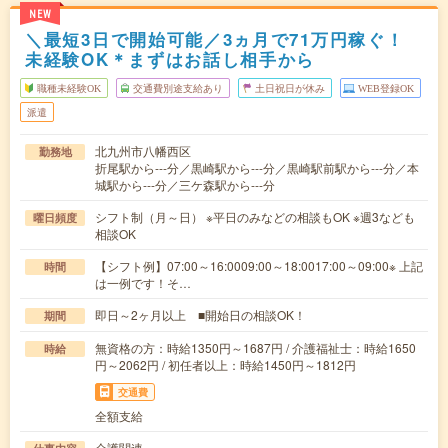
NEW
＼最短3日で開始可能／3ヵ月で71万円稼ぐ！
未経験OK＊まずはお話し相手から
職種未経験OK
交通費別途支給あり
土日祝日が休み
WEB登録OK
派遣
北九州市八幡西区
勤務地
折尾駅から---分／黒崎駅から---分／黒崎駅前駅から---分／本
城駅から---分／三ケ森駅から---分
シフト制（月～日） ※平日のみなどの相談もOK ※週3なども
曜日頻度
相談OK
【シフト例】07:00～16:0009:00～18:0017:00～09:00※ 上記
時間
は一例です！そ…
即日～2ヶ月以上 ■開始日の相談OK！
期間
無資格の方：時給1350円～1687円 / 介護福祉士：時給1650
時給
円～2062円 / 初任者以上：時給1450円～1812円
交通費
全額支給
介護関連