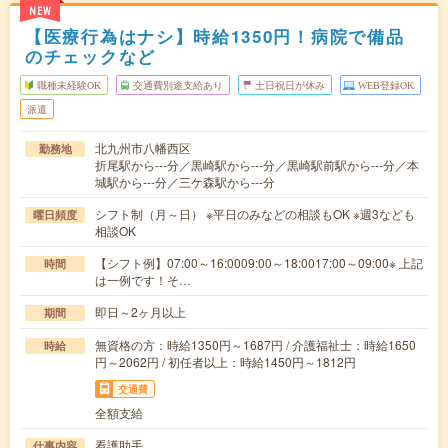
NEW
【医療行為はナシ】時給1350円！病院で備品
のチェックなど
職種未経験OK
交通費別途支給あり
土日祝日が休み
WEB登録OK
派遣
北九州市八幡西区
勤務地
折尾駅から---分／黒崎駅から---分／黒崎駅前駅から---分／本
城駅から---分／三ケ森駅から---分
シフト制（月～日） ※平日のみなどの相談もOK ※週3なども
曜日頻度
相談OK
【シフト例】07:00～16:0009:00～18:0017:00～09:00※ 上記
時間
は一例です！そ…
即日～2ヶ月以上
期間
無資格の方：時給1350円～1687円 / 介護福祉士：時給1650
時給
円～2062円 / 初任者以上：時給1450円～1812円
交通費
全額支給
看護助手
仕事内容