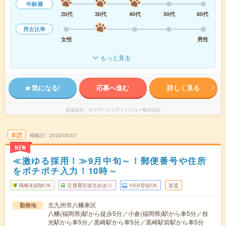
年齢層
20代
30代
40代
50代
60代
男女比率
女性
男性
もっと見る
気になる!
応募へ進む
詳しく見る
派遣会社
ギグワークスアドバリュー株式会社
未読
掲載日
2026/08/07
NEW
≪激ゆる採用！≫9月中旬～！郵便番号や住所
をポチポチ入力！10時～
職種未経験OK
交通費別途支給あり
WEB登録OK
派遣
北九州市八幡東区
勤務地
八幡(福岡県)駅から徒歩5分／小倉(福岡県)駅から車5分／枝
光駅から車5分／黒崎駅から車5分／黒崎駅前駅から車5分