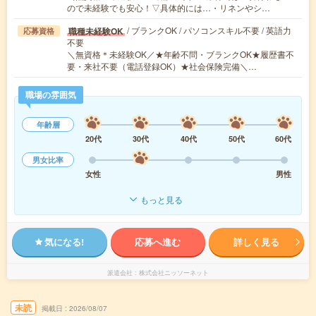
ので未経験でも安心！▽具体的には…・リネンやシ…
/ ブランクOK / パソコンスキル不要 / 英語力
職種未経験OK
応募資格
不要
＼無資格＊未経験OK／★年齢不問・ブランクOK★履歴書不
要・来社不要（電話登録OK）★社会保険完備＼…
職場の雰囲気
年齢層
20代
30代
40代
50代
60代
男女比率
女性
男性
もっと見る
気になる!
応募へ進む
詳しく見る
派遣会社
株式会社ニッソーネット
未読
掲載日
2026/08/07