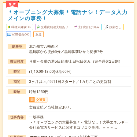
NEW
＊オープニング大募集＊電話ナシ！データ入力
メインの事務！
職種未経験OK
交通費別途支給あり
土日祝日が休み
残業なし
WEB登録OK
派遣
北九州市八幡西区
勤務地
黒崎駅から徒歩5分／黒崎駅前駅から徒歩7分
月曜～金曜の週5日勤務/土日祝日休み（完全週休2日制）
曜日頻度
(1)10:00-18:00(休憩60分)
時間
3ヶ月以上／9月1日スタート／1カ月ごとの更新制
期間
時給1250円
時給
交通費
実費支給／当社規定あり。
一般事務
仕事内容
＞＊オ－プニングの大量募集＊＜電話なし！大手エネルギー
会社新電力サービスに関するコツコツ事務。＝＝＝…
/ ブランクOK / 英語力不要