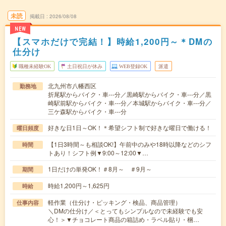
未読
掲載日
2026/08/08
NEW
【スマホだけで完結！】時給1,200円～＊DMの
仕分け
職種未経験OK
土日祝日が休み
WEB登録OK
派遣
北九州市八幡西区
勤務地
折尾駅からバイク・車---分／黒崎駅からバイク・車---分／黒
崎駅前駅からバイク・車---分／本城駅からバイク・車---分／
三ケ森駅からバイク・車---分
好きな日1日～OK！＊希望シフト制で好きな曜日で働ける！
曜日頻度
【1日3時間～も相談OK!】午前中のみや18時以降などのシフ
時間
トあり！シフト例▼9:00～12:00▼…
1日だけの単発OK！＃8月～ ＃9月～
期間
時給1,200円～1,625円
時給
軽作業（仕分け・ピッキング・検品、商品管理）
仕事内容
＼DMの仕分け／＜とってもシンプルなので未経験でも安
心！＞▼チョコレート商品の箱詰め・ラベル貼り・梱…