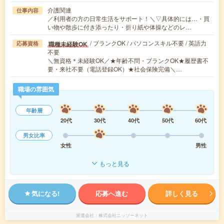
介護関連
仕事内容
／利用者の方の日常生活をサポート！＼▽具体的には…・買
い物や散歩に付き添ったり・折り紙や体操などのレ…
/ ブランクOK / パソコンスキル不要 / 英語力
職種未経験OK
応募資格
不要
＼無資格＊未経験OK／★年齢不問・ブランクOK★履歴書不
要・来社不要（電話登録OK）★社会保険完備＼…
職場の雰囲気
年齢層
20代
30代
40代
50代
60代
男女比率
女性
男性
もっと見る
気になる!
応募へ進む
詳しく見る
派遣会社
株式会社ニッソーネット