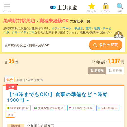
メニュー
気になる!
ログイン
検索
黒崎駅前駅周辺
×
職種未経験OK
のお仕事一覧
黒崎駅前駅の派遣のお仕事情報です。
オフィスワーク・事務系
、
営業・販売・サービ
ス系
、
クリエイティブ系
などのお仕事を取り揃えています。職種未経験OKの条件の他
に、
交通費別途支給あり
、
友だちと一緒の応募OK
、
週4日勤務
などのこだわり条件も
取り揃えています。
条件の変更
黒崎駅前駅周辺 / 職種未経験OK
35
1,337
全
件
平均時給:
円
時給順
新着順
未読
掲載日
2026/08/09
NEW
【16時までもOK!】食事の準備など＊時給
1300円～
職種未経験OK
交通費別途支給あり
土日祝日が休み
WEB登録OK
派遣
北九州市八幡西区
勤務地