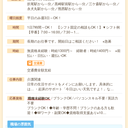
折尾駅から---分／黒崎駅前駅から---分／三ケ森駅から---分／
永犬丸駅から---分／熊西駅から---分
平日のみ週3日～OK！
曜日頻度
1日7時間～OK！ 【シフト固定の相談もOK！】▼シフト例
時間
【早番】7:00～16:00／7:30～1…
長期のお仕事です。開始日はご相談ください！ ※急募
期間
無資格未経験：時給1300円～ 経験者：時給1400円～ ※前
時給
払い・日払い・週払いOK
交通費
交通費全額支給
介護関連
仕事内容
日常の生活サポートをメインにお願いします。具体的に
は… ・起床のサポート「今日はいい天気ですよ！」な…
/ ブランクOK / パソコンスキル不要 / 英語力
職種未経験OK
応募資格
不要
ブランクOK！◆年齢・学歴不問！ブランクのある方も歓
迎！◆Wワーク・副業OK◆資格取得支援あり※10…
職場の雰囲気