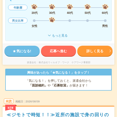
年齢層
20代
30代
40代
50代
60代
男女比率
女性
男性
もっと見る
気になる!
応募へ進む
詳しく見る
派遣会社
株式会社ウィルオブ・ワーク ケアワーク事業部
興味があったら「★気になる！」をタップ！
「気になる！」を押しておくと、派遣会社から
「面談確約」
や
「応募歓迎」
が届きます！
未読
掲載日
2026/08/09
NEW
≪ジモトで時短！！≫近所の施設で身の回りの