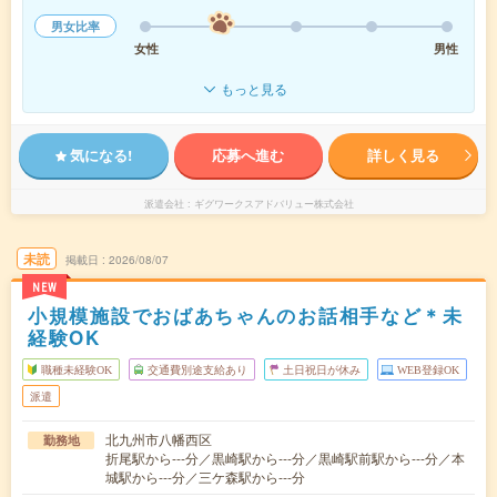
男女比率
女性
男性
もっと見る
気になる!
応募へ進む
詳しく見る
派遣会社
ギグワークスアドバリュー株式会社
未読
掲載日
2026/08/07
NEW
小規模施設でおばあちゃんのお話相手など＊未
経験OK
職種未経験OK
交通費別途支給あり
土日祝日が休み
WEB登録OK
派遣
北九州市八幡西区
勤務地
折尾駅から---分／黒崎駅から---分／黒崎駅前駅から---分／本
城駅から---分／三ケ森駅から---分