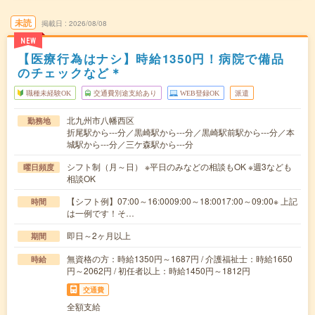
未読
掲載日
2026/08/08
NEW
【医療行為はナシ】時給1350円！病院で備品
のチェックなど＊
職種未経験OK
交通費別途支給あり
WEB登録OK
派遣
北九州市八幡西区
勤務地
折尾駅から---分／黒崎駅から---分／黒崎駅前駅から---分／本
城駅から---分／三ケ森駅から---分
シフト制（月～日） ※平日のみなどの相談もOK ※週3なども
曜日頻度
相談OK
【シフト例】07:00～16:0009:00～18:0017:00～09:00※ 上記
時間
は一例です！そ…
即日～2ヶ月以上
期間
無資格の方：時給1350円～1687円 / 介護福祉士：時給1650
時給
円～2062円 / 初任者以上：時給1450円～1812円
交通費
全額支給