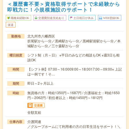
＜履歴書不要＞資格取得サポートで未経験から
即戦力に！小規模施設のサポート！
職種未経験OK
交通費別途支給あり
土日祝日が休み
WEB登録OK
派遣
北九州市八幡西区
勤務地
折尾駅から---分／黒崎駅から---分／黒崎駅前駅から---分／本
城駅から---分／三ケ森駅から---分
シフト制（月～日） ※平日のみなどの相談もOK ※週3日も相
曜日頻度
談OK
【シフト例】07:00～16:0009:00～18:0017:00～09:00※ 上記
時間
は一例です！そ…
即日～2ヶ月以上
期間
無資格の方：時給1350円～1687円 / 介護福祉士：時給1650
時給
円～2062円 / 初任者以上：時給1450円～1812円
交通費
全額支給
介護関連
仕事内容
／グループホームにて利用者の方の日常生活をサポート！＼