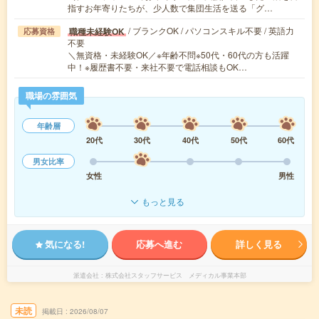
指すお年寄りたちが、少人数で集団生活を送る「グ…
/ ブランクOK / パソコンスキル不要 / 英語力
職種未経験OK
応募資格
不要
＼無資格・未経験OK／※年齢不問※50代・60代の方も活躍
中！※履歴書不要・来社不要で電話相談もOK…
職場の雰囲気
年齢層
20代
30代
40代
50代
60代
男女比率
女性
男性
もっと見る
気になる!
応募へ進む
詳しく見る
派遣会社
株式会社スタッフサービス メディカル事業本部
未読
掲載日
2026/08/07