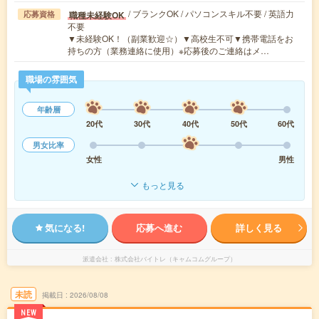
/ ブランクOK / パソコンスキル不要 / 英語力
職種未経験OK
応募資格
不要
▼未経験OK！（副業歓迎☆）▼高校生不可▼携帯電話をお
持ちの方（業務連絡に使用）※応募後のご連絡はメ…
職場の雰囲気
年齢層
20代
30代
40代
50代
60代
男女比率
女性
男性
もっと見る
気になる!
応募へ進む
詳しく見る
派遣会社
株式会社バイトレ（キャムコムグループ）
未読
掲載日
2026/08/08
NEW