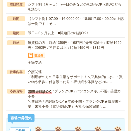
シフト制（月～日） ※平日のみなどの相談もOK ※週3なども
曜日頻度
相談OK
【シフト例】07:00～16:0009:00～18:0017:00～09:00※ 上記
時間
は一例です！そ…
即日～2ヶ月以上 ■開始日の相談OK！
期間
無資格の方：時給1350円～1687円 / 介護福祉士：時給1650
時給
円～2062円 / 初任者以上：時給1450円～1812円
交通費
全額支給
介護関連
仕事内容
／利用者の方の日常生活をサポート！＼▽具体的には…・買
い物や散歩に付き添ったり・折り紙や体操などのレ…
/ ブランクOK / パソコンスキル不要 / 英語力
職種未経験OK
応募資格
不要
＼無資格＊未経験OK／★年齢不問・ブランクOK★履歴書不
要・来社不要（電話登録OK）★社会保険完備＼…
職場の雰囲気
年齢層