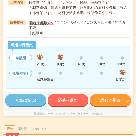
軽作業（仕分け・ピッキング・検品、商品管理）
仕事内容
＊材料準備・供給・運搬業務・化学肥料の原料を機械に投入
する作業です。・材料が詰まる際の補助作業や、機…
/ ブランクOK / パソコンスキル不要 / 英語力
職種未経験OK
応募資格
不要
未経験可
職場の雰囲気
年齢層
20代
30代
40代
50代
60代
職場の様子
活気がある
しずか
気になる!
応募へ進む
詳しく見る
派遣会社
パーソルファクトリーパートナーズ株式会社
未読
掲載日
2026/08/07