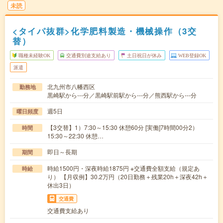
未読
<タイパ抜群>化学肥料製造・機械操作（3交
替）
職種未経験OK
交通費別途支給あり
土日祝日が休み
WEB登録OK
派遣
北九州市八幡西区
勤務地
黒崎駅から---分／黒崎駅前駅から---分／熊西駅から---分
週5日
曜日頻度
【3交替】1）7:30～15:30 休憩60分 [実働]7時間00分2）
時間
15:30～22:30 休憩…
即日～長期
期間
時給1500円・深夜時給1875円 ※交通費全額支給（規定あ
時給
り） 【月収例】30.2万円（20日勤務＋残業20h＋深夜42h＋
休出3日）
交通費
交通費支給あり