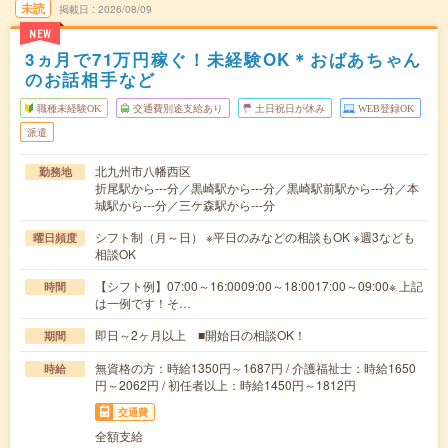
未読
掲載日
2026/08/09
NEW
3ヵ月で71万円稼ぐ！未経験OK＊おばあちゃん
のお話相手など
職種未経験OK
交通費別途支給あり
土日祝日が休み
WEB登録OK
派遣
北九州市八幡西区
勤務地
折尾駅から---分／黒崎駅から---分／黒崎駅前駅から---分／本
城駅から---分／三ケ森駅から---分
シフト制（月～日） ※平日のみなどの相談もOK ※週3なども
曜日頻度
相談OK
【シフト例】07:00～16:0009:00～18:0017:00～09:00※ 上記
時間
は一例です！そ…
即日～2ヶ月以上 ■開始日の相談OK！
期間
無資格の方：時給1350円～1687円 / 介護福祉士：時給1650
時給
円～2062円 / 初任者以上：時給1450円～1812円
交通費
全額支給