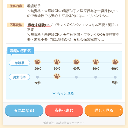
看護助手
仕事内容
＼無資格・未経験OKの看護助手／医療行為は一切行わない
ので未経験でも安心！▽具体的には…・リネンやシ…
/ ブランクOK / パソコンスキル不要 / 英語力
職種未経験OK
応募資格
不要
＼無資格＊未経験OK／★年齢不問・ブランクOK★履歴書不
要・来社不要（電話登録OK）★社会保険完備＼…
職場の雰囲気
年齢層
20代
30代
40代
50代
60代
男女比率
女性
男性
もっと見る
気になる!
応募へ進む
詳しく見る
派遣会社
株式会社ニッソーネット