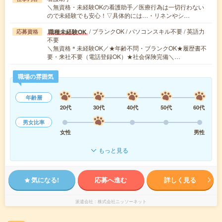
＼無資格・未経験OKの看護助手／医療行為は一切行わない
ので未経験でも安心！▽具体的には…・リネンやシ…
/ ブランクOK / パソコンスキル不要 / 英語力
職種未経験OK
応募資格
不要
＼無資格＊未経験OK／★年齢不問・ブランクOK★履歴書不
要・来社不要（電話登録OK）★社会保険完備＼…
職場の雰囲気
年齢層
20代
30代
40代
50代
60代
男女比率
女性
男性
もっと見る
気になる!
応募へ進む
詳しく見る
派遣会社
株式会社ニッソーネット