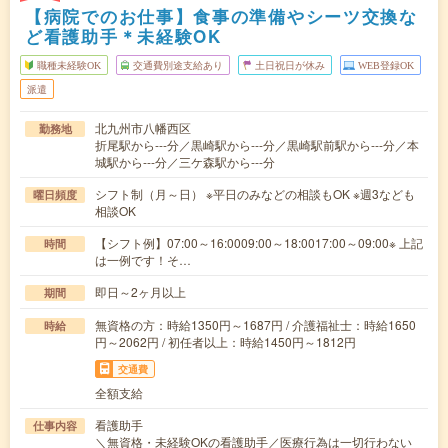
【病院でのお仕事】食事の準備やシーツ交換な
ど看護助手＊未経験OK
職種未経験OK
交通費別途支給あり
土日祝日が休み
WEB登録OK
派遣
北九州市八幡西区
勤務地
折尾駅から---分／黒崎駅から---分／黒崎駅前駅から---分／本
城駅から---分／三ケ森駅から---分
シフト制（月～日） ※平日のみなどの相談もOK ※週3なども
曜日頻度
相談OK
【シフト例】07:00～16:0009:00～18:0017:00～09:00※ 上記
時間
は一例です！そ…
即日～2ヶ月以上
期間
無資格の方：時給1350円～1687円 / 介護福祉士：時給1650
時給
円～2062円 / 初任者以上：時給1450円～1812円
交通費
全額支給
看護助手
仕事内容
＼無資格・未経験OKの看護助手／医療行為は一切行わない