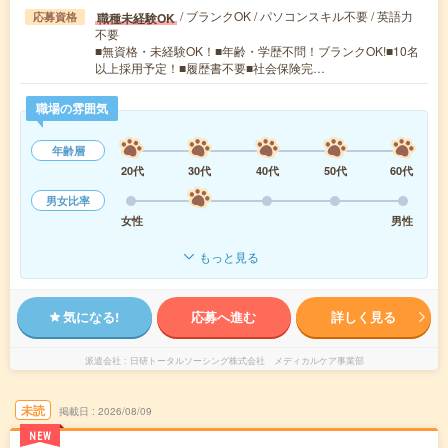
/ ブランクOK / パソコンスキル不要 / 英語力
職種未経験OK
応募資格
不要
■無資格・未経験OK！■年齢・学歴不問！ブランクOK!■10名
以上採用予定！■履歴書不要■社会保険完…
職場の雰囲気
年齢層
20代
30代
40代
50代
60代
男女比率
女性
男性
もっと見る
気になる!
応募へ進む
詳しく見る
派遣会社
日研トータルソーシング株式会社 メディカルケア事業部
未読
掲載日
2026/08/09
NEW