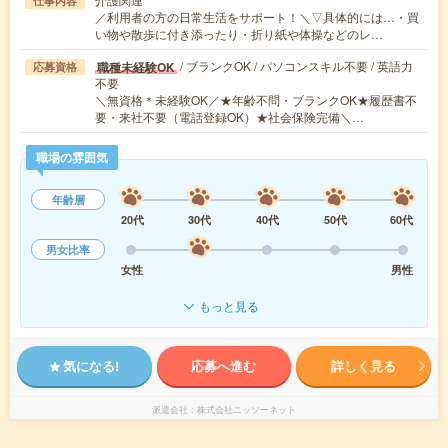
仕事内容
／利用者の方の日常生活をサポート！＼▽具体的には…・買
い物や散歩に付き添ったり・折り紙や体操などのレ…
/ ブランクOK / パソコンスキル不要 / 英語力
職種未経験OK
応募資格
不要
＼無資格＊未経験OK／★年齢不問・ブランクOK★履歴書不
要・来社不要（電話登録OK）★社会保険完備＼…
職場の雰囲気
年齢層
20代
30代
40代
50代
60代
男女比率
女性
男性
もっと見る
気になる!
応募へ進む
詳しく見る
派遣会社
株式会社ニッソーネット