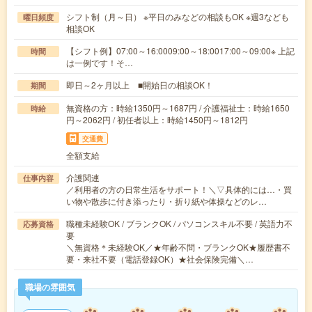
シフト制（月～日） ※平日のみなどの相談もOK ※週3なども
曜日頻度
相談OK
【シフト例】07:00～16:0009:00～18:0017:00～09:00※ 上記
時間
は一例です！そ…
即日～2ヶ月以上 ■開始日の相談OK！
期間
無資格の方：時給1350円～1687円 / 介護福祉士：時給1650
時給
円～2062円 / 初任者以上：時給1450円～1812円
交通費
全額支給
介護関連
仕事内容
／利用者の方の日常生活をサポート！＼▽具体的には…・買
い物や散歩に付き添ったり・折り紙や体操などのレ…
職種未経験OK / ブランクOK / パソコンスキル不要 / 英語力不
応募資格
要
＼無資格＊未経験OK／★年齢不問・ブランクOK★履歴書不
要・来社不要（電話登録OK）★社会保険完備＼…
職場の雰囲気