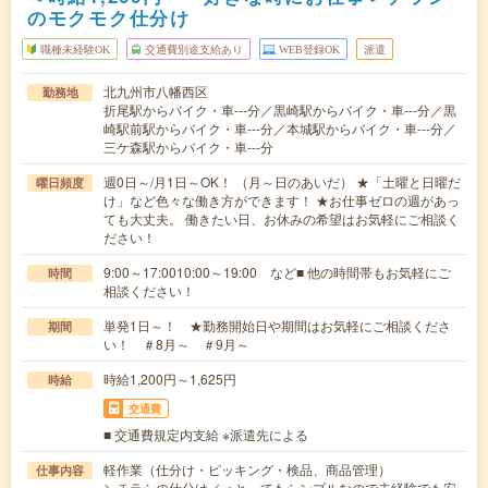
のモクモク仕分け
職種未経験OK
交通費別途支給あり
WEB登録OK
派遣
北九州市八幡西区
勤務地
折尾駅からバイク・車---分／黒崎駅からバイク・車---分／黒
崎駅前駅からバイク・車---分／本城駅からバイク・車---分／
三ケ森駅からバイク・車---分
週0日～/月1日～OK！ （月～日のあいだ） ★「土曜と日曜だ
曜日頻度
け」など色々な働き方ができます！ ★お仕事ゼロの週があっ
ても大丈夫。 働きたい日、お休みの希望はお気軽にご相談く
ださい！
9:00～17:0010:00～19:00 など■ 他の時間帯もお気軽にご
時間
相談ください！
単発1日～！ ★勤務開始日や期間はお気軽にご相談くださ
期間
い！ ＃8月～ ＃9月～
時給1,200円～1,625円
時給
交通費
■ 交通費規定内支給 ※派遣先による
軽作業（仕分け・ピッキング・検品、商品管理）
仕事内容
＼チラシの仕分け／＜とってもシンプルなので未経験でも安