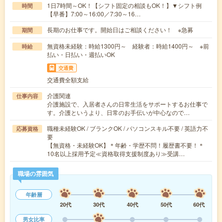
1日7時間～OK！【シフト固定の相談もOK！】▼シフト例
時間
【早番】7:00～16:00／7:30～16…
長期のお仕事です。開始日はご相談ください！ ※急募
期間
無資格未経験：時給1300円～ 経験者：時給1400円～ ※前
時給
払い・日払い・週払いOK
交通費
交通費全額支給
介護関連
仕事内容
介護施設で、入居者さんの日常生活をサポートするお仕事で
す。介護というより、日常のお手伝いが中心なので…
職種未経験OK / ブランクOK / パソコンスキル不要 / 英語力不
応募資格
要
【無資格・未経験OK】＊年齢・学歴不問！履歴書不要！＊
10名以上採用予定≪資格取得支援制度あり≫受講…
職場の雰囲気
年齢層
20代
30代
40代
50代
60代
男女比率