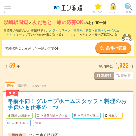
メニュー
気になる!
ログイン
検索
黒崎駅周辺
×
友だちと一緒の応募OK
のお仕事一覧
黒崎駅の派遣のお仕事情報です。
オフィスワーク・事務系
、
営業・販売・サービス系
、
クリエイティブ系
などのお仕事を取り揃えています。友だちと一緒の応募OKの条件
の他に、
交通費別途支給あり
、
職種未経験OK
、
週4日勤務
などのこだわり条件も取り
揃えています。
条件の変更
黒崎駅周辺 / 友だちと一緒の応募OK
59
1,322
全
件
平均時給:
円
時給順
新着順
未読
掲載日
2026/08/06
NEW
年齢不問！グループホームスタッフ＊料理のお
手伝いも仕事の一つ
職種未経験OK
交通費別途支給あり
土日祝日が休み
残業なし
WEB登録OK
派遣
北九州市八幡西区
勤務地