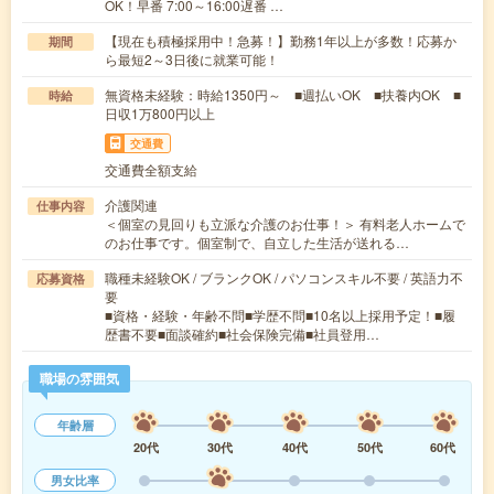
OK！早番 7:00～16:00遅番 …
【現在も積極採用中！急募！】勤務1年以上が多数！応募か
期間
ら最短2～3日後に就業可能！
無資格未経験：時給1350円～ ■週払いOK ■扶養内OK ■
時給
日収1万800円以上
交通費
交通費全額支給
介護関連
仕事内容
＜個室の見回りも立派な介護のお仕事！＞ 有料老人ホームで
のお仕事です。個室制で、自立した生活が送れる…
職種未経験OK / ブランクOK / パソコンスキル不要 / 英語力不
応募資格
要
■資格・経験・年齢不問■学歴不問■10名以上採用予定！■履
歴書不要■面談確約■社会保険完備■社員登用…
職場の雰囲気
年齢層
20代
30代
40代
50代
60代
男女比率