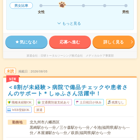
男女比率
女性
男性
もっと見る
気になる!
応募へ進む
詳しく見る
派遣会社
日研トータルソーシング株式会社 メディカルケア事業部
未読
掲載日
2026/08/05
NEW
＜8割が未経験＞病院で備品チェックや患者さ
んのサポート＊しゅふさん活躍中！
職種未経験OK
交通費別途支給あり
土日祝日が休み
残業なし
WEB登録OK
派遣
北九州市八幡西区
勤務地
黒崎駅から---分／三ケ森駅から---分／今池(福岡県)駅から---
分／木屋瀬駅から---分／萩原(福岡県)駅から---分