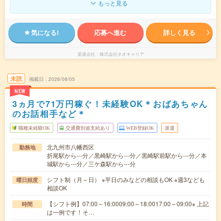
もっと見る
気になる!
応募へ進む
詳しく見る
派遣会社
株式会社ネオキャリア
未読
掲載日
2026/08/05
NEW
3ヵ月で71万円稼ぐ！未経験OK＊おばあちゃん
のお話相手など＊
職種未経験OK
交通費別途支給あり
WEB登録OK
派遣
北九州市八幡西区
勤務地
折尾駅から---分／黒崎駅から---分／黒崎駅前駅から---分／本
城駅から---分／三ケ森駅から---分
シフト制（月～日） ※平日のみなどの相談もOK ※週3なども
曜日頻度
相談OK
【シフト例】07:00～16:0009:00～18:0017:00～09:00※ 上記
時間
は一例です！そ…