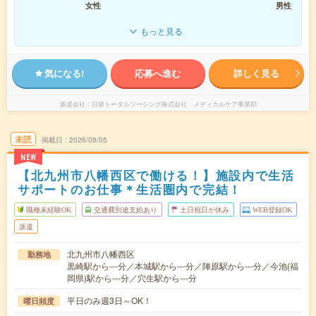
女性
男性
もっと見る
気になる!
応募へ進む
詳しく見る
派遣会社
日研トータルソーシング株式会社 メディカルケア事業部
未読
掲載日
2026/08/05
NEW
【北九州市八幡西区で働ける！】施設内で生活
サポートのお仕事＊生活圏内で完結！
職種未経験OK
交通費別途支給あり
土日祝日が休み
WEB登録OK
派遣
北九州市八幡西区
勤務地
黒崎駅から---分／本城駅から---分／陣原駅から---分／今池(福
岡県)駅から---分／穴生駅から---分
平日のみ週3日～OK！
曜日頻度