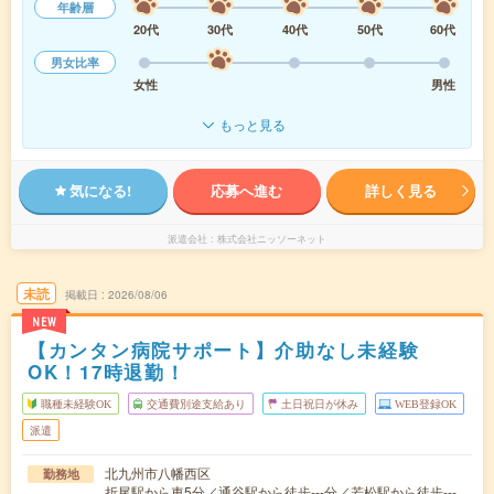
年齢層
20代
30代
40代
50代
60代
男女比率
女性
男性
もっと見る
気になる!
応募へ進む
詳しく見る
派遣会社
株式会社ニッソーネット
未読
掲載日
2026/08/06
NEW
【カンタン病院サポート】介助なし未経験
OK！17時退勤！
職種未経験OK
交通費別途支給あり
土日祝日が休み
WEB登録OK
派遣
北九州市八幡西区
勤務地
折尾駅から車5分／通谷駅から徒歩---分／若松駅から徒歩---