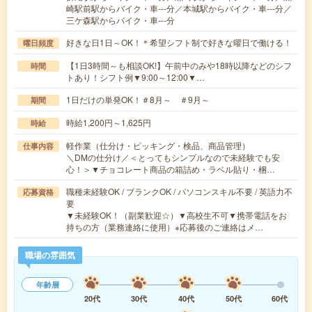
崎駅前駅からバイク・車---分／本城駅からバイク・車---分／
三ケ森駅からバイク・車---分
好きな日1日～OK！＊希望シフト制で好きな曜日で働ける！
曜日頻度
【1日3時間～も相談OK!】午前中のみや18時以降などのシフ
時間
トあり！シフト例▼9:00～12:00▼…
1日だけの単発OK！＃8月～ ＃9月～
期間
時給1,200円～1,625円
時給
軽作業（仕分け・ピッキング・検品、商品管理）
仕事内容
＼DMの仕分け／＜とってもシンプルなので未経験でも安
心！＞▼チョコレート商品の箱詰め・ラベル貼り・梱…
職種未経験OK / ブランクOK / パソコンスキル不要 / 英語力不
応募資格
要
▼未経験OK！（副業歓迎☆）▼高校生不可▼携帯電話をお
持ちの方（業務連絡に使用）※応募後のご連絡はメ…
職場の雰囲気
年齢層
20代
30代
40代
50代
60代