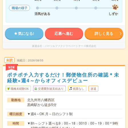
職場の様子
活気がある
しずか
気になる!
応募へ進む
詳しく見る
派遣会社
パーソルファクトリーパートナーズ株式会社
未読
掲載日
2026/08/05
NEW
ポチポチ入力するだけ！郵便物住所の確認＊未
経験×週4～からオフィスデビュー
職種未経験OK
交通費別途支給あり
残業なし
派遣
北九州市八幡西区
勤務地
黒崎駅から徒歩5分
▼週4～OK 月～日のシフト制
曜日頻度
▼8h～シフト選べる9：00～18：0010：00～19：00＊9時
時間
～19時の間でご相談ください！