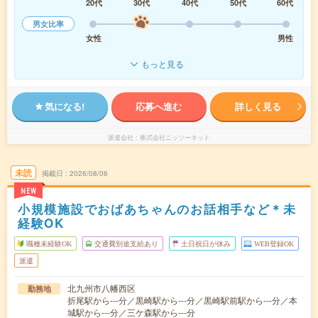
20代
30代
40代
50代
60代
男女比率
女性
男性
もっと見る
気になる!
応募へ進む
詳しく見る
派遣会社
株式会社ニッソーネット
未読
掲載日
2026/08/06
NEW
小規模施設でおばあちゃんのお話相手など＊未
経験OK
職種未経験OK
交通費別途支給あり
土日祝日が休み
WEB登録OK
派遣
北九州市八幡西区
勤務地
折尾駅から---分／黒崎駅から---分／黒崎駅前駅から---分／本
城駅から---分／三ケ森駅から---分