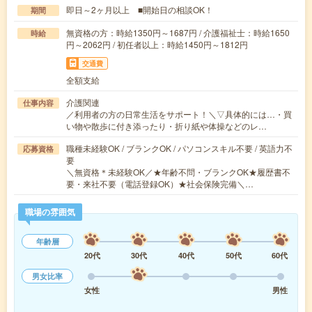
即日～2ヶ月以上 ■開始日の相談OK！
期間
無資格の方：時給1350円～1687円 / 介護福祉士：時給1650
時給
円～2062円 / 初任者以上：時給1450円～1812円
交通費
全額支給
介護関連
仕事内容
／利用者の方の日常生活をサポート！＼▽具体的には…・買
い物や散歩に付き添ったり・折り紙や体操などのレ…
職種未経験OK / ブランクOK / パソコンスキル不要 / 英語力不
応募資格
要
＼無資格＊未経験OK／★年齢不問・ブランクOK★履歴書不
要・来社不要（電話登録OK）★社会保険完備＼…
職場の雰囲気
年齢層
20代
30代
40代
50代
60代
男女比率
女性
男性