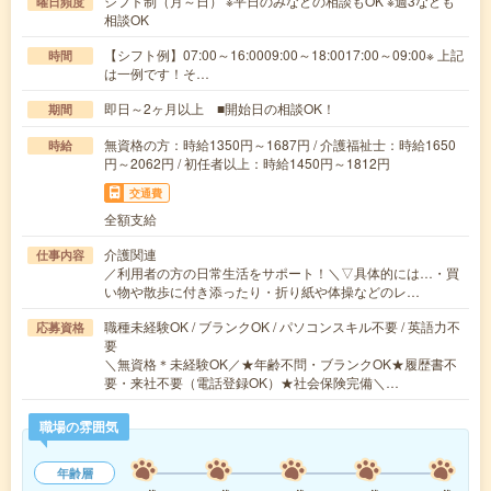
シフト制（月～日） ※平日のみなどの相談もOK ※週3なども
曜日頻度
相談OK
【シフト例】07:00～16:0009:00～18:0017:00～09:00※ 上記
時間
は一例です！そ…
即日～2ヶ月以上 ■開始日の相談OK！
期間
無資格の方：時給1350円～1687円 / 介護福祉士：時給1650
時給
円～2062円 / 初任者以上：時給1450円～1812円
交通費
全額支給
介護関連
仕事内容
／利用者の方の日常生活をサポート！＼▽具体的には…・買
い物や散歩に付き添ったり・折り紙や体操などのレ…
職種未経験OK / ブランクOK / パソコンスキル不要 / 英語力不
応募資格
要
＼無資格＊未経験OK／★年齢不問・ブランクOK★履歴書不
要・来社不要（電話登録OK）★社会保険完備＼…
職場の雰囲気
年齢層