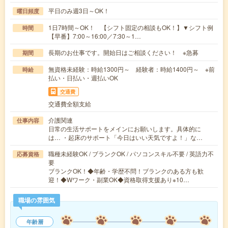
平日のみ週3日～OK！
曜日頻度
1日7時間～OK！ 【シフト固定の相談もOK！】▼シフト例
時間
【早番】7:00～16:00／7:30～1…
長期のお仕事です。開始日はご相談ください！ ※急募
期間
無資格未経験：時給1300円～ 経験者：時給1400円～ ※前
時給
払い・日払い・週払いOK
交通費
交通費全額支給
介護関連
仕事内容
日常の生活サポートをメインにお願いします。具体的に
は… ・起床のサポート「今日はいい天気ですよ！」な…
職種未経験OK / ブランクOK / パソコンスキル不要 / 英語力不
応募資格
要
ブランクOK！◆年齢・学歴不問！ブランクのある方も歓
迎！◆Wワーク・副業OK◆資格取得支援あり※10…
職場の雰囲気
年齢層