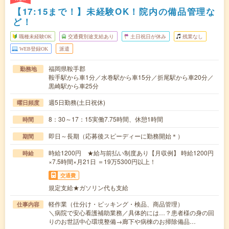
【17:15まで！】未経験OK！院内の備品管理な
ど！
職種未経験OK
交通費別途支給あり
土日祝日が休み
残業なし
WEB登録OK
派遣
福岡県鞍手郡
勤務地
鞍手駅から車1分／水巻駅から車15分／折尾駅から車20分／
黒崎駅から車25分
週5日勤務(土日祝休)
曜日頻度
8：30～17：15実働7.75時間、休憩1時間
時間
即日～長期（応募後スピーディーに勤務開始＊）
期間
時給1200円 ★給与前払い制度あり【月収例】 時給1200円
時給
×7.5時間×月21日 ＝19万5300円以上！
交通費
規定支給★ガソリン代も支給
軽作業（仕分け・ピッキング・検品、商品管理）
仕事内容
＼病院で安心看護補助業務／具体的には…？患者様の身の回
りのお世話中心環境整備→廊下や病棟のお掃除備品…