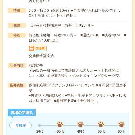
談ください！
9:00～18:00（休憩60分）■ご希望があれば下記シフトも
時間
OK！早番 7:00～16:00遅番 …
【現在も積極採用中！急募！】■2カ月～
期間
無資格未経験：時給1300円～ ■週払いOK ■扶養内OK ■
時給
日収1万400円以上
交通費
交通費全額支給
看護助手
仕事内容
▼病院の一般病棟にて看護師さんのサポート！具体的に
は、・車いす搬送の補助・ベットメイキングやシーツ交…
職種未経験OK / ブランクOK / パソコンスキル不要 / 英語力不
応募資格
要
■無資格・未経験OK！■年齢・学歴不問！ブランクOK!■10名
以上採用予定！■履歴書不要■社会保険完…
職場の雰囲気
年齢層
20代
30代
40代
50代
60代