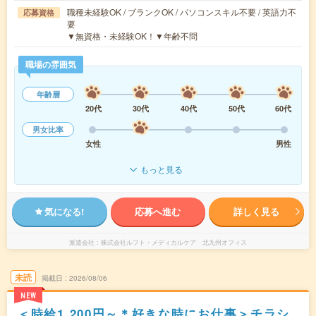
職種未経験OK / ブランクOK / パソコンスキル不要 / 英語力不
応募資格
要
▼無資格・未経験OK！▼年齢不問
職場の雰囲気
年齢層
20代
30代
40代
50代
60代
男女比率
女性
男性
もっと見る
気になる!
応募へ進む
詳しく見る
派遣会社
株式会社ルフト・メディカルケア 北九州オフィス
未読
掲載日
2026/08/06
NEW
＜時給1,200円～＊好きな時にお仕事＞チラシ