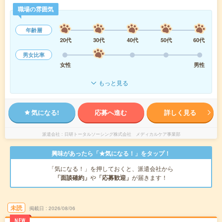
職場の雰囲気
年齢層
20代
30代
40代
50代
60代
男女比率
女性
男性
もっと見る
気になる!
応募へ進む
詳しく見る
派遣会社
日研トータルソーシング株式会社 メディカルケア事業部
興味があったら「★気になる！」をタップ！
「気になる！」を押しておくと、派遣会社から
「面談確約」
や
「応募歓迎」
が届きます！
未読
掲載日
2026/08/06
NEW