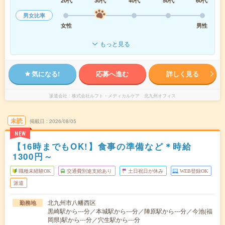
20代
30代
40代
50代
60代
男女比率
女性
男性
もっと見る
気になる!
応募へ進む
詳しく見る
派遣会社
株式会社ルフト・メディカルケア 北九州オフィス
未読
掲載日
2026/08/05
NEW
【16時までもOK!】食事の準備など＊時給
1300円～
職種未経験OK
交通費別途支給あり
土日祝日が休み
WEB登録OK
派遣
北九州市八幡西区
勤務地
黒崎駅から---分／本城駅から---分／陣原駅から---分／今池(福
岡県)駅から---分／穴生駅から---分