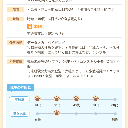
＜急募＞即日～開始日相談OK ＊長期もご相談可能です！
期間
時給1400円 ※日払いOK(規定あり)
時給
交通費
交通費支給（規定あり）
データ入力・タイピング
仕事内容
＼郵便物の住所を確認／▼具体的には・記載の住所から郵便
番号を検索・誤っている住所の修正など、シンプル…
職種未経験OK / ブランクOK / パソコンスキル不要 / 英語力不
応募資格
要
＼未経験の方も大歓迎／弊社スタッフも多数活躍中！▼オス
スメPoint＊髪型・服装・ネイル自由＊10名…
職場の雰囲気
年齢層
20代
30代
40代
50代
60代
男女比率
女性
男性