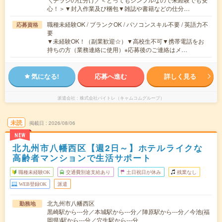
心！＞▼封入作業及び梱包▼雑誌や書籍などの仕分…
職種未経験OK / ブランクOK / パソコンスキル不要 / 英語力不
応募資格
要
▼未経験OK！（副業歓迎☆）▼高校生不可▼携帯電話をお
持ちの方（業務連絡に使用）※応募後のご連絡はメ…
気になる!
応募へ進む
詳しく見る
派遣会社
株式会社バイトレ（キャムコムグループ）
未読
掲載日
2026/08/06
NEW
北九州市八幡西区【週2日～】ホテルライクな
高齢者マンションで生活サポート
職種未経験OK
交通費別途支給あり
土日祝日が休み
残業なし
WEB登録OK
派遣
北九州市八幡西区
勤務地
黒崎駅から---分／本城駅から---分／陣原駅から---分／今池(福
岡県)駅から---分／穴生駅から---分