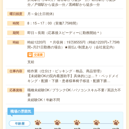
分／戸畑駅から徒歩---分／黒崎駅から徒歩---分
月～金(土日祝休)
曜日頻度
8：15～17：00（実働7.75時間）
時間
即日～長期（応募後スピーディーに勤務開始＊）
期間
時給1220円 ＊月収例：19万8555円（時給1220円×7.75時
時給
間×月21日勤務の場合）★前払い制度あり（会社規定内）
交通費
支給
軽作業（仕分け・ピッキング・検品、商品管理）
仕事内容
【未経験OKの院内看護助手】具体的には…？・ベッドメイ
キング・配膳・下膳・患者様車椅子移送・配膳下膳…
職種未経験OK / ブランクOK / パソコンスキル不要 / 英語力不
応募資格
要
未経験OK！年齢不問
職場の雰囲気
年齢層