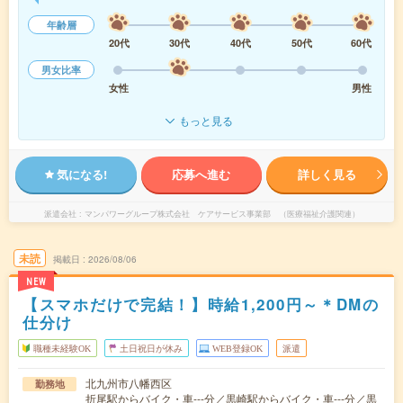
年齢層
20代
30代
40代
50代
60代
男女比率
女性
男性
もっと見る
気になる!
応募へ進む
詳しく見る
派遣会社
マンパワーグループ株式会社 ケアサービス事業部 （医療福祉介護関連）
未読
掲載日
2026/08/06
NEW
【スマホだけで完結！】時給1,200円～＊DMの
仕分け
職種未経験OK
土日祝日が休み
WEB登録OK
派遣
北九州市八幡西区
勤務地
折尾駅からバイク・車---分／黒崎駅からバイク・車---分／黒