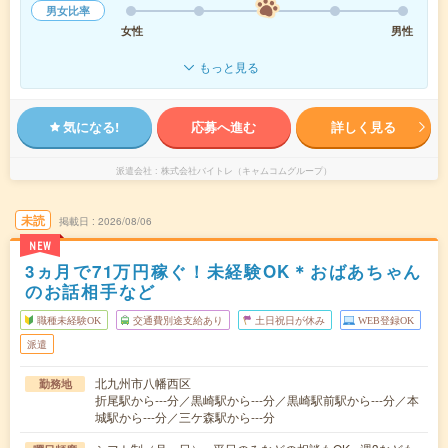
男女比率
女性
男性
もっと見る
気になる!
応募へ進む
詳しく見る
派遣会社
株式会社バイトレ（キャムコムグループ）
未読
掲載日
2026/08/06
NEW
3ヵ月で71万円稼ぐ！未経験OK＊おばあちゃん
のお話相手など
職種未経験OK
交通費別途支給あり
土日祝日が休み
WEB登録OK
派遣
北九州市八幡西区
勤務地
折尾駅から---分／黒崎駅から---分／黒崎駅前駅から---分／本
城駅から---分／三ケ森駅から---分