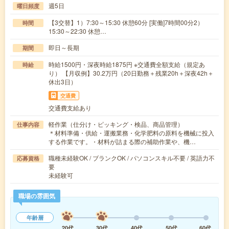
週5日
曜日頻度
【3交替】1）7:30～15:30 休憩60分 [実働]7時間00分2）
時間
15:30～22:30 休憩…
即日～長期
期間
時給1500円・深夜時給1875円 ※交通費全額支給（規定あ
時給
り） 【月収例】30.2万円（20日勤務＋残業20h＋深夜42h＋
休出3日）
交通費
交通費支給あり
軽作業（仕分け・ピッキング・検品、商品管理）
仕事内容
＊材料準備・供給・運搬業務・化学肥料の原料を機械に投入
する作業です。・材料が詰まる際の補助作業や、機…
職種未経験OK / ブランクOK / パソコンスキル不要 / 英語力不
応募資格
要
未経験可
職場の雰囲気
年齢層
20代
30代
40代
50代
60代