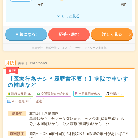
女性
男性
もっと見る
気になる!
応募へ進む
詳しく見る
派遣会社
株式会社ウィルオブ・ワーク ケアワーク事業部
未読
掲載日
2026/08/05
NEW
【医療行為ナシ＊履歴書不要！】病院で車いす
の補助など
職種未経験OK
交通費別途支給あり
土日祝日が休み
残業なし
WEB登録OK
派遣
北九州市八幡西区
勤務地
黒崎駅から---分／三ケ森駅から---分／今池(福岡県)駅から---
分／木屋瀬駅から---分／萩原(福岡県)駅から---分
週2日～OK ■曜日固定の相談OK！ ■希望の曜日があればご相
曜日頻度