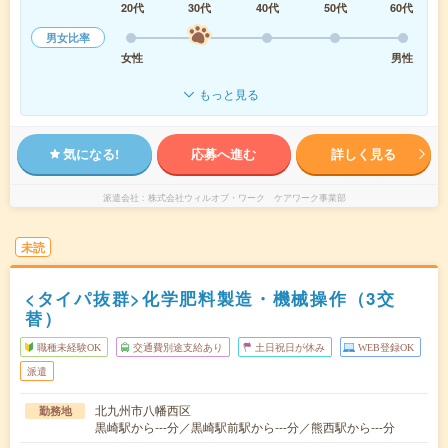
20代
30代
40代
50代
60代
男女比率
女性
男性
もっと見る
気になる!
応募へ進む
詳しく見る
派遣会社
株式会社ウィルオブ・ワーク ケアワーク事業部
未読
<タイパ抜群>化学肥料製造・機械操作（3交
替）
職種未経験OK
交通費別途支給あり
土日祝日が休み
WEB登録OK
派遣
北九州市八幡西区
勤務地
黒崎駅から---分／黒崎駅前駅から---分／熊西駅から---分