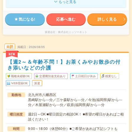
もっと見る
気になる!
応募へ進む
詳しく見る
派遣会社
株式会社ニッソーネット
未読
掲載日
2026/08/05
NEW
【週2～＆年齢不問！】お茶くみやお散歩の付
き添いなどの介護
職種未経験OK
交通費別途支給あり
土日祝日が休み
残業なし
WEB登録OK
派遣
北九州市八幡西区
勤務地
黒崎駅から---分／三ケ森駅から---分／今池(福岡県)駅から---
分／木屋瀬駅から---分／萩原(福岡県)駅から---分
週2日～OK ■曜日固定の相談OK！ ■希望の曜日があればご相
曜日頻度
談ください！
9:00～18:00（休憩60分）■ご希望があれば下記シフトも
時間