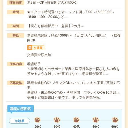
週2日～OK ※曜日固定の相談OK
曜日頻度
★スタート時間選べます～シフト例～7:00～16:009:00～
時間
18:0011:00～20:00など…
【現在も積極採用中・急募】2カ月～
期間
無資格未経験：時給1300円～（日収1万400円以上） ※扶養
時給
内OK
交通費
交通費全額支給
看護助手
仕事内容
＼看護師さんのサポート業務／医療行為は一切なし人の命を
預かるような難しい仕事ではなく、患者様が快適に…
職種未経験OK / ブランクOK / パソコンスキル不要 / 英語力不
応募資格
要
無資格・未経験OK年齢・学歴不問 ブランクOK★10名以上
採用予定履歴書は不要です。少しでも興味があ…
職場の雰囲気
年齢層
20代
30代
40代
50代
60代