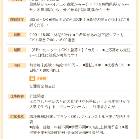
黒崎駅から---分／三ケ森駅から---分／今池(福岡県)駅から---
分／木屋瀬駅から---分／萩原(福岡県)駅から---分
週2日～OK ■曜日固定の相談OK！ ■希望の曜日があればご相
曜日頻度
談ください！
9:00～18:00（休憩60分）■ご希望があれば下記シフトも
時間
OK！早番 7:00～16:00遅番 …
【8月中のスタートOK！急募！】2カ月～ ■ご応募から最短
期間
2～3日後に就業が可能です！
無資格未経験：時給1350円～ ■週払いOK ■扶養内OK ■
時給
日収1万800円以上
交通費
交通費全額支給
介護関連
仕事内容
≪自立した生活のための見守りやお手伝い！≫お年寄りが少
人数で生活する「グループホーム」。利用者さんが…
職種未経験OK / ブランクOK / パソコンスキル不要 / 英語力不
応募資格
要
■資格・経験・年齢不問■学歴不問■10名以上採用予定！■履
歴書不要■面談確約■社会保険完備■社員登用…