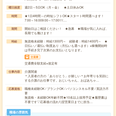
週2日～5日OK（月～金） ★土日休みOK
曜日頻度
★1日4時間～の時短シフトOK★スタート時間選べます！
時間
7:00～16:009:00～17:0011:…
開始日はご相談ください！ ★急募 ★職場が気に入れば、
期間
長期でも働けます！
無資格未経験：時給1300円～ 経験者：時給1400円～ ★
時給
日払い／週払い制度あり（月払いも選べます）※稼働開始時
は手続き完了次第のお支払いとなります。
交通費
交通費全額支給※規定有
介護関連
仕事内容
＊入居者の方の「ありがとう」が嬉しい＊お年寄りを笑顔に
する介護のお仕事です。おじいちゃん、おばあちゃ…
職種未経験OK / ブランクOK / パソコンスキル不要 / 英語力不
応募資格
要
無資格・未経験OK年齢不問★10名以上採用予定★履歴書は
不要です▽応募後の流れ1)翌営業日までに担当…
職場の雰囲気