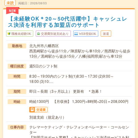
未読
掲載日
2026/08/03
NEW
【未経験OK＊20～50代活躍中】キャッシュレ
ス決済を利用する加盟店のサポート
職種未経験OK
交通費別途支給あり
WEB登録OK
派遣
北九州市八幡西区
勤務地
西黒崎駅から徒歩11分／陣原駅から車10分／熊西駅から徒歩
13分／黒崎駅から徒歩15分／八幡(福岡県)駅から車12分
週5日のシフト制
曜日頻度
8:30～19:00内のシフト制(1)8:30～17:30 (2)9:00～
時間
18:00 (3)10:…
即日～長期（3ヶ月以上） 更新有 ＊急募！
期間
時給1300円 【月収例】 1,300円×8時間×20日＝208,000円
時給
交通費
別途支給（規定あり）
テレマーケティング・テレフォンオペレーター・コールセン
仕事内容
ター
【加盟店サポート業務】・キャッシュレス決済サービスを利