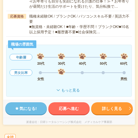
≪お年寄りも自分も笑顔になれる介護の仕事！≫＊お年寄り
が昼間だけ生活のサポートを受けたり、気分転換で…
職種未経験OK / ブランクOK / パソコンスキル不要 / 英語力不
応募資格
要
■無資格・未経験OK！■年齢・学歴不問！ブランクOK!■10名
以上採用予定！■履歴書不要■社会保険完…
職場の雰囲気
年齢層
20代
30代
40代
50代
60代
男女比率
女性
男性
もっと見る
気になる!
応募へ進む
詳しく見る
派遣会社
日研トータルソーシング株式会社 メディカルケア事業部
未読