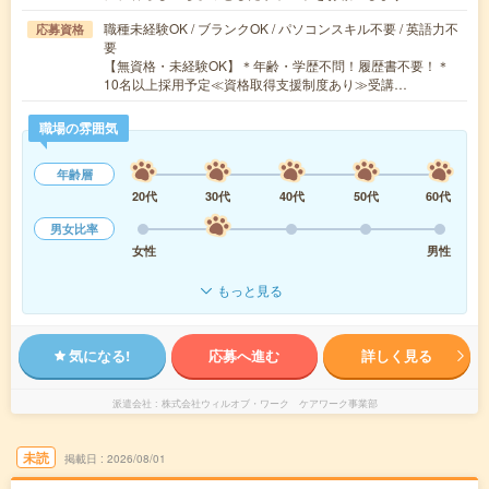
職種未経験OK / ブランクOK / パソコンスキル不要 / 英語力不
応募資格
要
【無資格・未経験OK】＊年齢・学歴不問！履歴書不要！＊
10名以上採用予定≪資格取得支援制度あり≫受講…
職場の雰囲気
年齢層
20代
30代
40代
50代
60代
男女比率
女性
男性
もっと見る
気になる!
応募へ進む
詳しく見る
派遣会社
株式会社ウィルオブ・ワーク ケアワーク事業部
未読
掲載日
2026/08/01