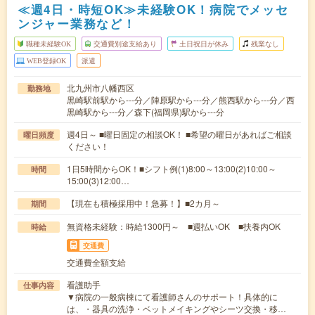
≪週4日・時短OK≫未経験OK！病院でメッセ
ンジャー業務など！
職種未経験OK
交通費別途支給あり
土日祝日が休み
残業なし
WEB登録OK
派遣
北九州市八幡西区
勤務地
黒崎駅前駅から---分／陣原駅から---分／熊西駅から---分／西
黒崎駅から---分／森下(福岡県)駅から---分
週4日～ ■曜日固定の相談OK！ ■希望の曜日があればご相談
曜日頻度
ください！
1日5時間からOK！■シフト例(1)8:00～13:00(2)10:00～
時間
15:00(3)12:00…
【現在も積極採用中！急募！】■2カ月～
期間
無資格未経験：時給1300円～ ■週払いOK ■扶養内OK
時給
交通費
交通費全額支給
看護助手
仕事内容
▼病院の一般病棟にて看護師さんのサポート！具体的に
は、・器具の洗浄・ベットメイキングやシーツ交換・移…