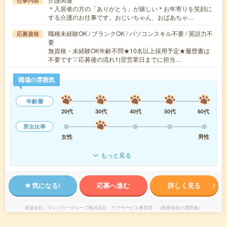
仕事内容
＊入居者の方の「ありがとう」が嬉しい＊お年寄りを笑顔に
する介護のお仕事です。おじいちゃん、おばあちゃ…
職種未経験OK / ブランクOK / パソコンスキル不要 / 英語力不
応募資格
要
無資格・未経験OK年齢不問★10名以上採用予定★履歴書は
不要です▽応募後の流れ1)翌営業日までに担当…
職場の雰囲気
年齢層
20代
30代
40代
50代
60代
男女比率
女性
男性
もっと見る
気になる!
応募へ進む
詳しく見る
派遣会社
マンパワーグループ株式会社 ケアサービス事業部 （医療福祉介護関連）