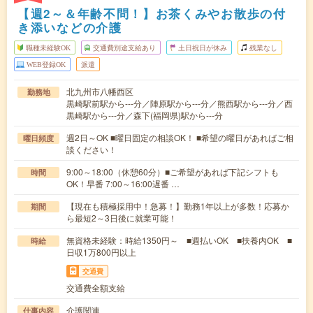
【週2～＆年齢不問！】お茶くみやお散歩の付
き添いなどの介護
職種未経験OK
交通費別途支給あり
土日祝日が休み
残業なし
WEB登録OK
派遣
北九州市八幡西区
勤務地
黒崎駅前駅から---分／陣原駅から---分／熊西駅から---分／西
黒崎駅から---分／森下(福岡県)駅から---分
週2日～OK ■曜日固定の相談OK！ ■希望の曜日があればご相
曜日頻度
談ください！
9:00～18:00（休憩60分）■ご希望があれば下記シフトも
時間
OK！早番 7:00～16:00遅番 …
【現在も積極採用中！急募！】勤務1年以上が多数！応募か
期間
ら最短2～3日後に就業可能！
無資格未経験：時給1350円～ ■週払いOK ■扶養内OK ■
時給
日収1万800円以上
交通費
交通費全額支給
介護関連
仕事内容