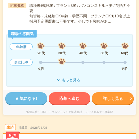
職種未経験OK / ブランクOK / パソコンスキル不要 / 英語力不
応募資格
要
無資格・未経験OK年齢・学歴不問 ブランクOK★10名以上
採用予定履歴書は不要です。少しでも興味があ…
職場の雰囲気
年齢層
20代
30代
40代
50代
60代
男女比率
女性
男性
もっと見る
気になる!
応募へ進む
詳しく見る
派遣会社
日研トータルソーシング株式会社 メディカルケア事業部
未読
掲載日
2026/08/05
NEW