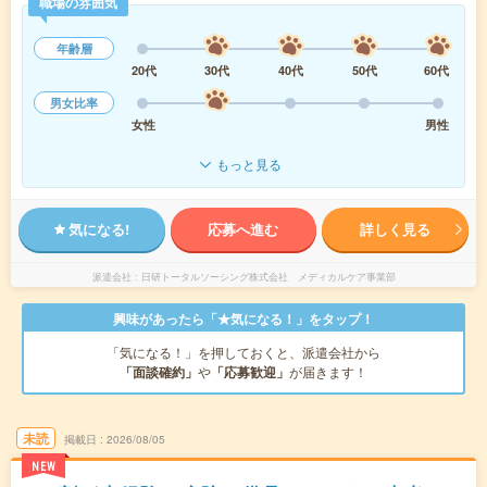
職場の雰囲気
年齢層
20代
30代
40代
50代
60代
男女比率
女性
男性
もっと見る
気になる!
応募へ進む
詳しく見る
派遣会社
日研トータルソーシング株式会社 メディカルケア事業部
興味があったら「★気になる！」をタップ！
「気になる！」を押しておくと、派遣会社から
「面談確約」
や
「応募歓迎」
が届きます！
未読
掲載日
2026/08/05
NEW