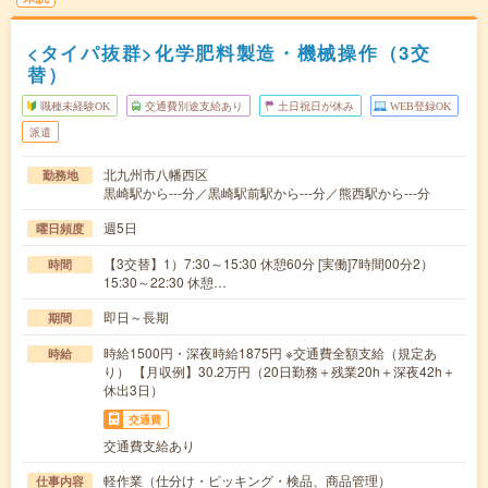
<タイパ抜群>化学肥料製造・機械操作（3交
替）
職種未経験OK
交通費別途支給あり
土日祝日が休み
WEB登録OK
派遣
北九州市八幡西区
勤務地
黒崎駅から---分／黒崎駅前駅から---分／熊西駅から---分
週5日
曜日頻度
【3交替】1）7:30～15:30 休憩60分 [実働]7時間00分2）
時間
15:30～22:30 休憩…
即日～長期
期間
時給1500円・深夜時給1875円 ※交通費全額支給（規定あ
時給
り） 【月収例】30.2万円（20日勤務＋残業20h＋深夜42h＋
休出3日）
交通費
交通費支給あり
軽作業（仕分け・ピッキング・検品、商品管理）
仕事内容