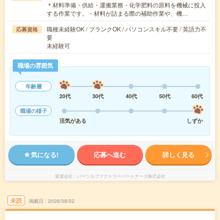
＊材料準備・供給・運搬業務・化学肥料の原料を機械に投入
する作業です。・材料が詰まる際の補助作業や、機…
職種未経験OK / ブランクOK / パソコンスキル不要 / 英語力不
応募資格
要
未経験可
職場の雰囲気
年齢層
20代
30代
40代
50代
60代
職場の様子
活気がある
しずか
気になる!
応募へ進む
詳しく見る
派遣会社
パーソルファクトリーパートナーズ株式会社
未読
掲載日
2026/08/02