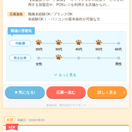
用する加盟店や、POSレジを利用する店舗からの…
職種未経験OK / ブランクOK
応募資格
未経験OK！・パソコンの基本操作が可能な方
職場の雰囲気
年齢層
20代
30代
40代
50代
60代
男女比率
女性
男性
もっと見る
気になる!
応募へ進む
詳しく見る
派遣会社
株式会社プロスタッフ
未読
掲載日
2026/08/03
NEW