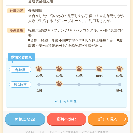
交通費全額支給
介護関連
仕事内容
≪自立した生活のための見守りやお手伝い！≫お年寄りが少
人数で生活する「グループホーム」。利用者さんが…
職種未経験OK / ブランクOK / パソコンスキル不要 / 英語力不
応募資格
要
■資格・経験・年齢不問■学歴不問■10名以上採用予定！■履
歴書不要■面談確約■社会保険完備■社員登用…
職場の雰囲気
年齢層
20代
30代
40代
50代
60代
男女比率
女性
男性
もっと見る
気になる!
応募へ進む
詳しく見る
派遣会社
日研トータルソーシング株式会社 メディカルケア事業部