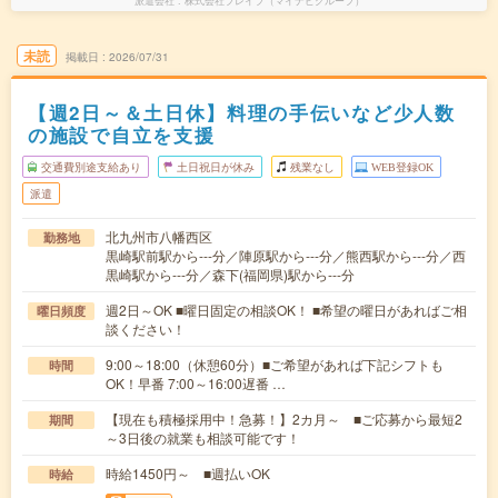
派遣会社
株式会社ブレイブ（マイナビグループ）
未読
掲載日
2026/07/31
【週2日～＆土日休】料理の手伝いなど少人数
の施設で自立を支援
交通費別途支給あり
土日祝日が休み
残業なし
WEB登録OK
派遣
北九州市八幡西区
勤務地
黒崎駅前駅から---分／陣原駅から---分／熊西駅から---分／西
黒崎駅から---分／森下(福岡県)駅から---分
週2日～OK ■曜日固定の相談OK！ ■希望の曜日があればご相
曜日頻度
談ください！
9:00～18:00（休憩60分）■ご希望があれば下記シフトも
時間
OK！早番 7:00～16:00遅番 …
【現在も積極採用中！急募！】2カ月～ ■ご応募から最短2
期間
～3日後の就業も相談可能です！
時給1450円～ ■週払いOK
時給