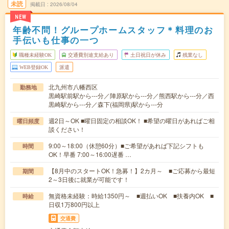
未読
掲載日
2026/08/04
NEW
年齢不問！グループホームスタッフ＊料理のお
手伝いも仕事の一つ
職種未経験OK
交通費別途支給あり
土日祝日が休み
残業なし
WEB登録OK
派遣
北九州市八幡西区
勤務地
黒崎駅前駅から---分／陣原駅から---分／熊西駅から---分／西
黒崎駅から---分／森下(福岡県)駅から---分
週2日～OK ■曜日固定の相談OK！ ■希望の曜日があればご相
曜日頻度
談ください！
9:00～18:00（休憩60分）■ご希望があれば下記シフトも
時間
OK！早番 7:00～16:00遅番 …
【8月中のスタートOK！急募！】2カ月～ ■ご応募から最短
期間
2～3日後に就業が可能です！
無資格未経験：時給1350円～ ■週払いOK ■扶養内OK ■
時給
日収1万800円以上
交通費