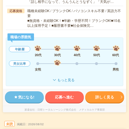
「話し相手になって、うんうんとうなずく」「天気が…
職種未経験OK / ブランクOK / パソコンスキル不要 / 英語力不
応募資格
要
■無資格・未経験OK！■年齢・学歴不問！ブランクOK!■10名
以上採用予定！■履歴書不要■社会保険完…
職場の雰囲気
年齢層
20代
30代
40代
50代
60代
男女比率
女性
男性
もっと見る
気になる!
応募へ進む
詳しく見る
派遣会社
日研トータルソーシング株式会社 メディカルケア事業部
未読
掲載日
2026/08/02