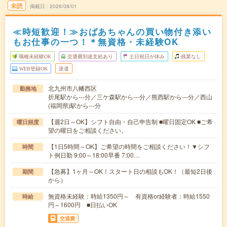
未読
掲載日
2026/08/01
≪時短歓迎！≫おばあちゃんの買い物付き添い
もお仕事の一つ！＊無資格・未経験OK
職種未経験OK
交通費別途支給あり
土日祝日が休み
残業なし
WEB登録OK
派遣
北九州市八幡西区
勤務地
折尾駅から---分／三ケ森駅から---分／熊西駅から---分／西山
(福岡県)駅から---分
【週2日～OK】シフト自由・自己申告制 ■曜日固定OK ■ご希
曜日頻度
望の曜日をご相談ください。
【1日5時間～OK】ご希望の時間をご相談ください！▼シフ
時間
ト例日勤 9:00～18:00早番 7:00…
【急募】1ヶ月～OK！スタート日の相談もOK！（最短2日後
期間
から）
無資格未経験：時給1350円～ 有資格or経験者：時給1550
時給
円～1600円 ■日払いOK
交通費