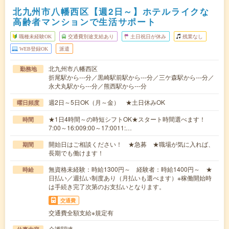
北九州市八幡西区【週2日～】ホテルライクな
高齢者マンションで生活サポート
職種未経験OK
交通費別途支給あり
土日祝日が休み
残業なし
WEB登録OK
派遣
北九州市八幡西区
勤務地
折尾駅から---分／黒崎駅前駅から---分／三ケ森駅から---分／
永犬丸駅から---分／熊西駅から---分
週2日～5日OK（月～金） ★土日休みOK
曜日頻度
★1日4時間～の時短シフトOK★スタート時間選べます！
時間
7:00～16:009:00～17:0011:…
開始日はご相談ください！ ★急募 ★職場が気に入れば、
期間
長期でも働けます！
無資格未経験：時給1300円～ 経験者：時給1400円～ ★
時給
日払い／週払い制度あり（月払いも選べます）※稼働開始時
は手続き完了次第のお支払いとなります。
交通費
交通費全額支給※規定有
介護関連