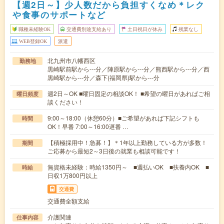
【週2日～】少人数だから負担すくなめ＊レク
や食事のサポートなど
職種未経験OK
交通費別途支給あり
土日祝日が休み
残業なし
WEB登録OK
派遣
北九州市八幡西区
勤務地
黒崎駅前駅から---分／陣原駅から---分／熊西駅から---分／西
黒崎駅から---分／森下(福岡県)駅から---分
週2日～OK ■曜日固定の相談OK！ ■希望の曜日があればご相
曜日頻度
談ください！
9:00～18:00（休憩60分）■ご希望があれば下記シフトも
時間
OK！早番 7:00～16:00遅番 …
【積極採用中！急募！】＊1年以上勤務している方が多数！
期間
ご応募から最短2～3日後の就業も相談可能です！
無資格未経験：時給1350円～ ■週払いOK ■扶養内OK ■
時給
日収1万800円以上
交通費
交通費全額支給
介護関連
仕事内容