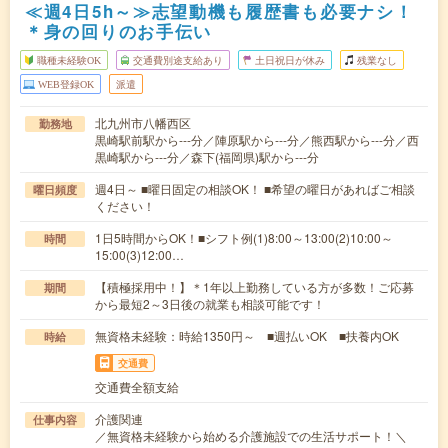
≪週4日5h～≫志望動機も履歴書も必要ナシ！
＊身の回りのお手伝い
職種未経験OK
交通費別途支給あり
土日祝日が休み
残業なし
WEB登録OK
派遣
北九州市八幡西区
勤務地
黒崎駅前駅から---分／陣原駅から---分／熊西駅から---分／西
黒崎駅から---分／森下(福岡県)駅から---分
週4日～ ■曜日固定の相談OK！ ■希望の曜日があればご相談
曜日頻度
ください！
1日5時間からOK！■シフト例(1)8:00～13:00(2)10:00～
時間
15:00(3)12:00…
【積極採用中！】＊1年以上勤務している方が多数！ご応募
期間
から最短2～3日後の就業も相談可能です！
無資格未経験：時給1350円～ ■週払いOK ■扶養内OK
時給
交通費
交通費全額支給
介護関連
仕事内容
／無資格未経験から始める介護施設での生活サポート！＼