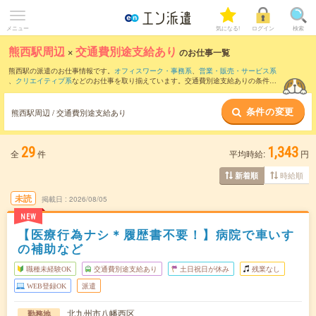
メニュー
気になる!
ログイン
検索
熊西駅周辺
×
交通費別途支給あり
のお仕事一覧
熊西駅の派遣のお仕事情報です。
オフィスワーク・事務系
、
営業・販売・サービス系
、
クリエイティブ系
などのお仕事を取り揃えています。交通費別途支給ありの条件の
他に、
職種未経験OK
、
友だちと一緒の応募OK
、
週4日勤務
などのこだわり条件も取り
揃えています。
条件の変更
熊西駅周辺 / 交通費別途支給あり
29
1,343
全
件
平均時給:
円
時給順
新着順
未読
掲載日
2026/08/05
NEW
【医療行為ナシ＊履歴書不要！】病院で車いす
の補助など
職種未経験OK
交通費別途支給あり
土日祝日が休み
残業なし
WEB登録OK
派遣
北九州市八幡西区
勤務地