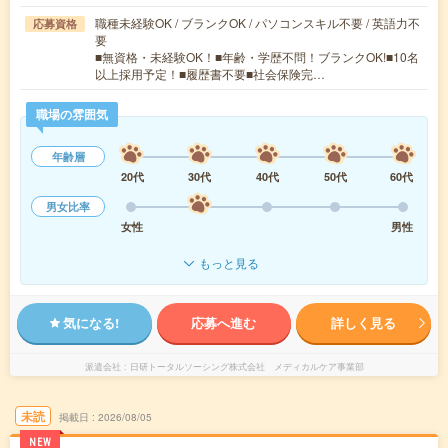
職種未経験OK / ブランクOK / パソコンスキル不要 / 英語力不
応募資格
要
■無資格・未経験OK！■年齢・学歴不問！ブランクOK!■10名
以上採用予定！■履歴書不要■社会保険完…
職場の雰囲気
年齢層
20代
30代
40代
50代
60代
男女比率
女性
男性
もっと見る
気になる!
応募へ進む
詳しく見る
派遣会社
日研トータルソーシング株式会社 メディカルケア事業部
未読
掲載日
2026/08/05
NEW