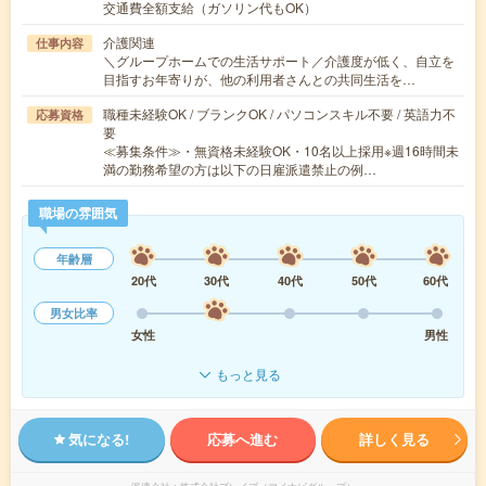
交通費全額支給（ガソリン代もOK）
介護関連
仕事内容
＼グループホームでの生活サポート／介護度が低く、自立を
目指すお年寄りが、他の利用者さんとの共同生活を…
職種未経験OK / ブランクOK / パソコンスキル不要 / 英語力不
応募資格
要
≪募集条件≫・無資格未経験OK・10名以上採用※週16時間未
満の勤務希望の方は以下の日雇派遣禁止の例…
職場の雰囲気
年齢層
20代
30代
40代
50代
60代
男女比率
女性
男性
もっと見る
気になる!
応募へ進む
詳しく見る