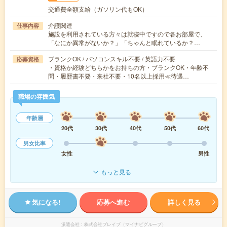
交通費全額支給（ガソリン代もOK）
介護関連
仕事内容
施設を利用されている方々は就寝中ですので各お部屋で、
「なにか異常がないか？」「ちゃんと眠れているか？…
ブランクOK / パソコンスキル不要 / 英語力不要
応募資格
・資格か経験どちらかをお持ちの方・ブランクOK・年齢不
問・履歴書不要・来社不要・10名以上採用≪待遇…
職場の雰囲気
年齢層
20代
30代
40代
50代
60代
男女比率
女性
男性
もっと見る
気になる!
応募へ進む
詳しく見る
派遣会社
株式会社ブレイブ（マイナビグループ）