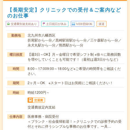
【長期安定】クリニックでの受付＆ご案内など
のお仕事
交通費別途支給あり
土日祝日が休み
WEB登録OK
派遣
北九州市八幡西区
勤務地
折尾駅から---分／黒崎駅前駅から---分／三ケ森駅から---分／
永犬丸駅から---分／熊西駅から---分
【週3日～OK】月～金曜日で希望シフト制 ※徐々に勤務回数
曜日頻度
を増やしていくことも可能です！（最初は週3日からなど）
8:00～17:009:00～18:00など※ご希望の時間帯をご相談くだ
時間
さい。
2ヶ月～OK ※スタート日はお気軽にご相談ください！
期間
時給1200円～
時給
交通費
交通費規定内支給
医療事務・病院受付
仕事内容
＜ブランク・社会復帰歓迎！＞クリニックでの診察予約の受
付とそれに伴うシンプルな事務のお仕事です。ー具…