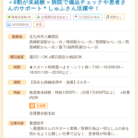
＜8割が未経験＞病院で備品チェックや患者さ
んのサポート＊しゅふさん活躍中！
職種未経験OK
交通費別途支給あり
土日祝日が休み
残業なし
WEB登録OK
派遣
北九州市八幡西区
勤務地
黒崎駅前駅から---分／陣原駅から---分／熊西駅から---分／西
黒崎駅から---分／森下(福岡県)駅から---分
週2日～OK ※曜日固定の相談OK
曜日頻度
★スタート時間選べます～シフト例～7:00～16:009:00～
時間
18:0011:00～20:00など…
【現在も積極採用中・急募】2カ月～
期間
無資格未経験：時給1300円～（日収1万400円以上） ※扶養
時給
内OK
交通費
交通費全額支給
看護助手
仕事内容
＼看護師さんのサポート業務／医療行為は一切なし人の命を
預かるような難しい仕事ではなく、患者様が快適に…