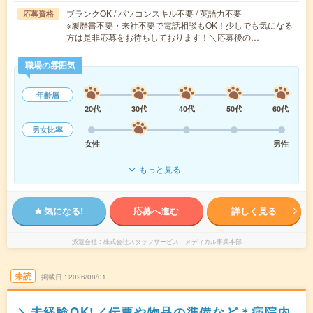
ブランクOK / パソコンスキル不要 / 英語力不要
応募資格
※履歴書不要・来社不要で電話相談もOK！少しでも気になる
方は是非応募をお待ちしております！＼応募後の…
職場の雰囲気
年齢層
20代
30代
40代
50代
60代
男女比率
女性
男性
もっと見る
気になる!
応募へ進む
詳しく見る
派遣会社
株式会社スタッフサービス メディカル事業本部
未読
掲載日
2026/08/01
＼未経験OK!／伝票や物品の準備など＊病院内