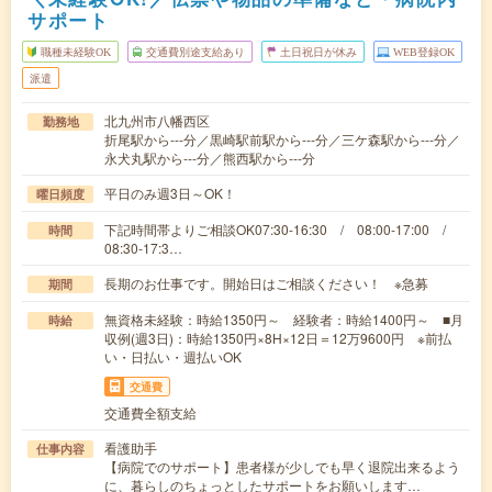
サポート
職種未経験OK
交通費別途支給あり
土日祝日が休み
WEB登録OK
派遣
北九州市八幡西区
勤務地
折尾駅から---分／黒崎駅前駅から---分／三ケ森駅から---分／
永犬丸駅から---分／熊西駅から---分
平日のみ週3日～OK！
曜日頻度
下記時間帯よりご相談OK07:30-16:30 / 08:00-17:00 /
時間
08:30-17:3…
長期のお仕事です。開始日はご相談ください！ ※急募
期間
無資格未経験：時給1350円～ 経験者：時給1400円～ ■月
時給
収例(週3日)：時給1350円×8H×12日＝12万9600円 ※前払
い・日払い・週払いOK
交通費
交通費全額支給
看護助手
仕事内容
【病院でのサポート】患者様が少しでも早く退院出来るよう
に、暮らしのちょっとしたサポートをお願いします…