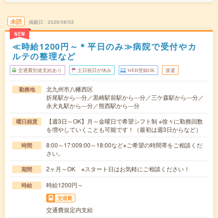
未読
掲載日
2026/08/03
NEW
≪時給1200円～＊平日のみ≫病院で受付やカ
ルテの整理など
交通費別途支給あり
土日祝日が休み
WEB登録OK
派遣
北九州市八幡西区
勤務地
折尾駅から---分／黒崎駅前駅から---分／三ケ森駅から---分／
永犬丸駅から---分／熊西駅から---分
【週3日～OK】月～金曜日で希望シフト制 ※徐々に勤務回数
曜日頻度
を増やしていくことも可能です！（最初は週3日からなど）
8:00～17:009:00～18:00など※ご希望の時間帯をご相談くだ
時間
さい。
2ヶ月～OK ※スタート日はお気軽にご相談ください！
期間
時給1200円～
時給
交通費
交通費規定内支給