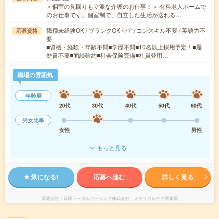
＜個室の見回りも立派な介護のお仕事！＞ 有料老人ホームで
のお仕事です。個室制で、自立した生活が送れる…
職種未経験OK / ブランクOK / パソコンスキル不要 / 英語力不
応募資格
要
■資格・経験・年齢不問■学歴不問■10名以上採用予定！■履
歴書不要■面談確約■社会保険完備■社員登用…
職場の雰囲気
年齢層
20代
30代
40代
50代
60代
男女比率
女性
男性
もっと見る
気になる!
応募へ進む
詳しく見る
派遣会社
日研トータルソーシング株式会社 メディカルケア事業部