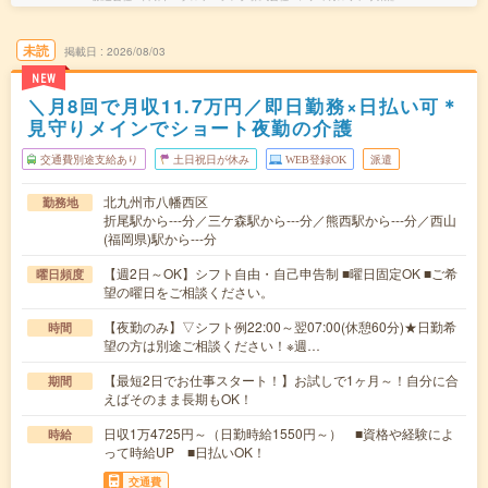
未読
掲載日
2026/08/03
NEW
＼月8回で月収11.7万円／即日勤務×日払い可＊
見守りメインでショート夜勤の介護
交通費別途支給あり
土日祝日が休み
WEB登録OK
派遣
北九州市八幡西区
勤務地
折尾駅から---分／三ケ森駅から---分／熊西駅から---分／西山
(福岡県)駅から---分
【週2日～OK】シフト自由・自己申告制 ■曜日固定OK ■ご希
曜日頻度
望の曜日をご相談ください。
【夜勤のみ】▽シフト例22:00～翌07:00(休憩60分)★日勤希
時間
望の方は別途ご相談ください！※週…
【最短2日でお仕事スタート！】お試しで1ヶ月～！自分に合
期間
えばそのまま長期もOK！
日収1万4725円～（日勤時給1550円～） ■資格や経験によ
時給
って時給UP ■日払いOK！
交通費