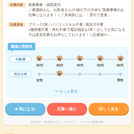
医療事務・病院受付
仕事内容
／看護師さん、お医者さんの“縁の下の力持ち”医療事務のお
仕事になります！＼▽具体的には…・受付で患者…
ブランクOK / パソコンスキル不要 / 英語力不要
応募資格
※履歴書不要・来社不要で電話相談もOK！少しでも気になる
方は是非応募をお待ちしております！＼応募後の…
職場の雰囲気
年齢層
20代
30代
40代
50代
60代
男女比率
女性
男性
もっと見る
気になる!
応募へ進む
詳しく見る
派遣会社
株式会社スタッフサービス メディカル事業本部