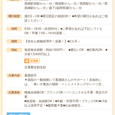
黒崎駅前駅から---分／陣原駅から---分／熊西駅から---分／西
黒崎駅から---分／森下(福岡県)駅から---分
週2日～OK ■曜日固定の相談OK！ ■希望の曜日があればご相
曜日頻度
談ください！
9:00～18:00（休憩60分）■ご希望があれば下記シフトも
時間
OK！早番 7:00～16:00遅番 …
【現在も積極採用中！急募！】■2カ月～
期間
無資格未経験：時給1300円～ ■週払いOK ■扶養内OK ■
時給
日収1万400円以上
交通費
交通費全額支給
看護助手
仕事内容
▼病院の一般病棟にて看護師さんのサポート！具体的に
は、・車いす搬送の補助・ベットメイキングやシーツ交…
職種未経験OK / ブランクOK / パソコンスキル不要 / 英語力不
応募資格
要
■無資格・未経験OK！■年齢・学歴不問！ブランクOK!■10名
以上採用予定！■履歴書不要■社会保険完…