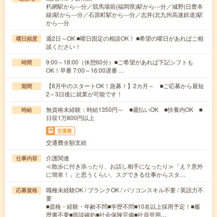
朽網駅から---分／競馬場前(福岡県)駅から---分／城野(日豊本
線)駅から---分／石原町駅から---分／志井(北九州高速鉄道)駅
から---分
週2日～OK ■曜日固定の相談OK！ ■希望の曜日があればご相
曜日頻度
談ください！
9:00～18:00（休憩60分）■ご希望があれば下記シフトも
時間
OK！早番 7:00～16:00遅番 …
【8月中のスタートOK！急募！】2カ月～ ■ご応募から最短
期間
2～3日後に就業が可能です！
無資格未経験：時給1350円～ ■週払いOK ■扶養内OK ■
時給
日収1万800円以上
交通費
交通費全額支給
介護関連
仕事内容
≪散歩に付き添ったり、お話し相手になったり≫「え？意外
に簡単！」と思うくらい、スグできる仕事からスタ…
職種未経験OK / ブランクOK / パソコンスキル不要 / 英語力不
応募資格
要
■資格・経験・年齢不問■学歴不問■10名以上採用予定！■履
歴書不要■面談確約■社会保険完備■社員登用…