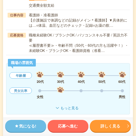
交通費全額支給
看護師・准看護師
仕事内容
【介護施設で体調などの記録がメイン＊看護師】▼具体的に
は…○体温、血圧などのチェック・記録○お薬の飲…
職種未経験OK / ブランクOK / パソコンスキル不要 / 英語力不
応募資格
要
≪履歴書不要≫・年齢不問（50代・60代の方も活躍中！）・
未経験OK・ブランクOK・看護師資格（准看…
職場の雰囲気
年齢層
20代
30代
40代
50代
60代
男女比率
女性
男性
もっと見る
気になる!
応募へ進む
詳しく見る