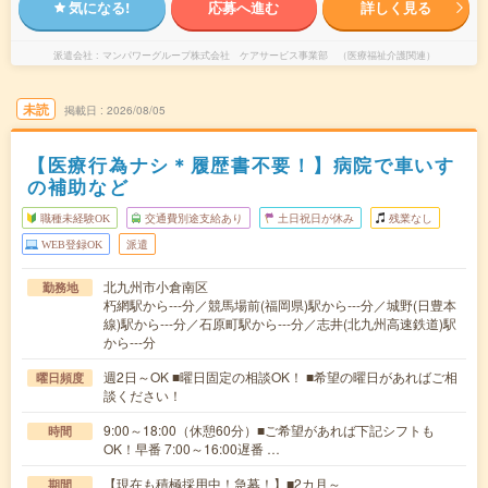
気になる!
応募へ進む
詳しく見る
派遣会社
マンパワーグループ株式会社 ケアサービス事業部 （医療福祉介護関連）
未読
掲載日
2026/08/05
【医療行為ナシ＊履歴書不要！】病院で車いす
の補助など
職種未経験OK
交通費別途支給あり
土日祝日が休み
残業なし
WEB登録OK
派遣
北九州市小倉南区
勤務地
朽網駅から---分／競馬場前(福岡県)駅から---分／城野(日豊本
線)駅から---分／石原町駅から---分／志井(北九州高速鉄道)駅
から---分
週2日～OK ■曜日固定の相談OK！ ■希望の曜日があればご相
曜日頻度
談ください！
9:00～18:00（休憩60分）■ご希望があれば下記シフトも
時間
OK！早番 7:00～16:00遅番 …
【現在も積極採用中！急募！】■2カ月～
期間