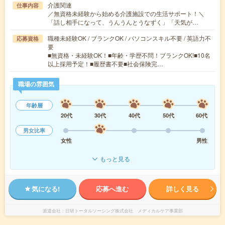
介護関連
仕事内容
／無資格未経験から始める介護施設での生活サポート！＼
「話し相手になって、うんうんとうなずく」「天気が…
職種未経験OK / ブランクOK / パソコンスキル不要 / 英語力不
応募資格
要
■無資格・未経験OK！■年齢・学歴不問！ブランクOK!■10名
以上採用予定！■履歴書不要■社会保険完…
職場の雰囲気
年齢層
20代
30代
40代
50代
60代
男女比率
女性
男性
もっと見る
気になる!
応募へ進む
詳しく見る
派遣会社
日研トータルソーシング株式会社 メディカルケア事業部