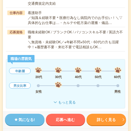
交通費規定内支給
看護助手
仕事内容
／知識＆経験不要＊医療行為なし病院内でのお手伝い！＼▽
具体的なお仕事は…・カルテや処方薬の運搬・備品…
職種未経験OK / ブランクOK / パソコンスキル不要 / 英語力不
応募資格
要
＼無資格・未経験OK／※年齢不問※50代・60代の方も活躍
中！※履歴書不要・来社不要で電話相談もOK…
職場の雰囲気
年齢層
20代
30代
40代
50代
60代
男女比率
女性
男性
もっと見る
気になる!
応募へ進む
詳しく見る