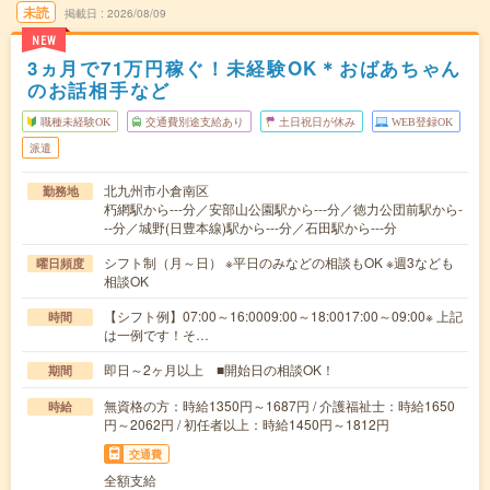
未読
掲載日
2026/08/09
NEW
3ヵ月で71万円稼ぐ！未経験OK＊おばあちゃん
のお話相手など
職種未経験OK
交通費別途支給あり
土日祝日が休み
WEB登録OK
派遣
北九州市小倉南区
勤務地
朽網駅から---分／安部山公園駅から---分／徳力公団前駅から-
--分／城野(日豊本線)駅から---分／石田駅から---分
シフト制（月～日） ※平日のみなどの相談もOK ※週3なども
曜日頻度
相談OK
【シフト例】07:00～16:0009:00～18:0017:00～09:00※ 上記
時間
は一例です！そ…
即日～2ヶ月以上 ■開始日の相談OK！
期間
無資格の方：時給1350円～1687円 / 介護福祉士：時給1650
時給
円～2062円 / 初任者以上：時給1450円～1812円
交通費
全額支給