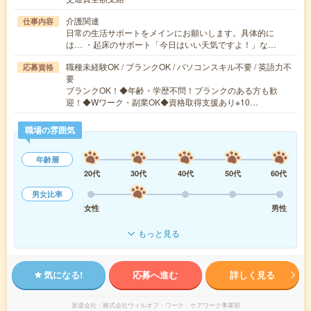
介護関連
仕事内容
日常の生活サポートをメインにお願いします。具体的に
は… ・起床のサポート「今日はいい天気ですよ！」な…
職種未経験OK / ブランクOK / パソコンスキル不要 / 英語力不
応募資格
要
ブランクOK！◆年齢・学歴不問！ブランクのある方も歓
迎！◆Wワーク・副業OK◆資格取得支援あり※10…
職場の雰囲気
年齢層
20代
30代
40代
50代
60代
男女比率
女性
男性
もっと見る
気になる!
応募へ進む
詳しく見る
派遣会社
株式会社ウィルオブ・ワーク ケアワーク事業部