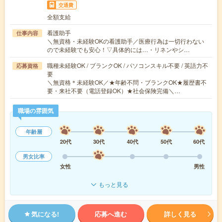
交通費
全額支給
看護助手
仕事内容
＼無資格・未経験OKの看護助手／医療行為は一切行わない
ので未経験でも安心！▽具体的には…・リネンやシ…
職種未経験OK / ブランクOK / パソコンスキル不要 / 英語力不
応募資格
要
＼無資格＊未経験OK／★年齢不問・ブランクOK★履歴書不
要・来社不要（電話登録OK）★社会保険完備＼…
職場の雰囲気
年齢層
20代
30代
40代
50代
60代
男女比率
女性
男性
もっと見る
気になる!
応募へ進む
詳しく見る