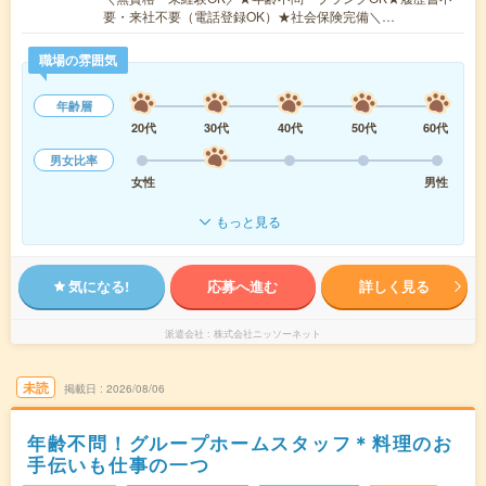
要・来社不要（電話登録OK）★社会保険完備＼…
職場の雰囲気
年齢層
20代
30代
40代
50代
60代
男女比率
女性
男性
もっと見る
気になる!
応募へ進む
詳しく見る
派遣会社
株式会社ニッソーネット
未読
掲載日
2026/08/06
年齢不問！グループホームスタッフ＊料理のお
手伝いも仕事の一つ