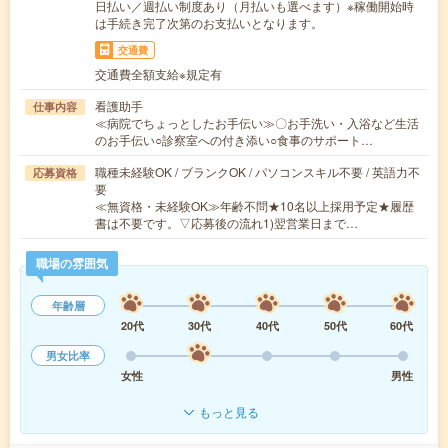
日払い／週払い制度あり（月払いも選べます）※稼働開始時
は手続き完了次第のお支払いとなります。
交通費
交通費全額支給※規定有
看護助手
仕事内容
≪病院でちょっとしたお手伝い≫〇お手洗い・入浴など生活
のお手伝い○診察室への付き添い○食事のサポート…
職種未経験OK / ブランクOK / パソコンスキル不要 / 英語力不
応募資格
要
≪無資格・未経験OK≫年齢不問★10名以上採用予定★履歴
書は不要です。▽応募後の流れ1)翌営業日まで…
職場の雰囲気
年齢層
20代
30代
40代
50代
60代
男女比率
女性
男性
もっと見る