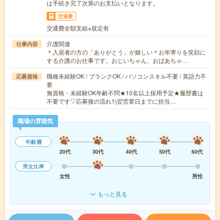
は手続き完了次第のお支払いとなります。
交通費
交通費全額支給※規定有
介護関連
仕事内容
＊入居者の方の「ありがとう」が嬉しい＊お年寄りを笑顔に
する介護のお仕事です。おじいちゃん、おばあちゃ…
職種未経験OK / ブランクOK / パソコンスキル不要 / 英語力不
応募資格
要
無資格・未経験OK年齢不問★10名以上採用予定★履歴書は
不要です▽応募後の流れ1)翌営業日までに担当…
職場の雰囲気
年齢層
20代
30代
40代
50代
60代
男女比率
女性
男性
もっと見る