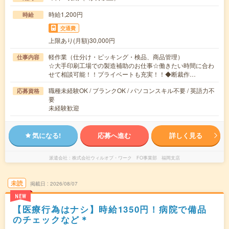
時給1,200円
時給
交通費
上限あり(月額)30,000円
軽作業（仕分け・ピッキング・検品、商品管理）
仕事内容
☆大手印刷工場での製造補助のお仕事☆働きたい時間に合わ
せて相談可能！！プライベートも充実！！◆断裁作…
職種未経験OK / ブランクOK / パソコンスキル不要 / 英語力不
応募資格
要
未経験歓迎
気になる!
応募へ進む
詳しく見る
派遣会社
株式会社ウィルオブ・ワーク FO事業部 福岡支店
未読
掲載日
2026/08/07
NEW
【医療行為はナシ】時給1350円！病院で備品
のチェックなど＊