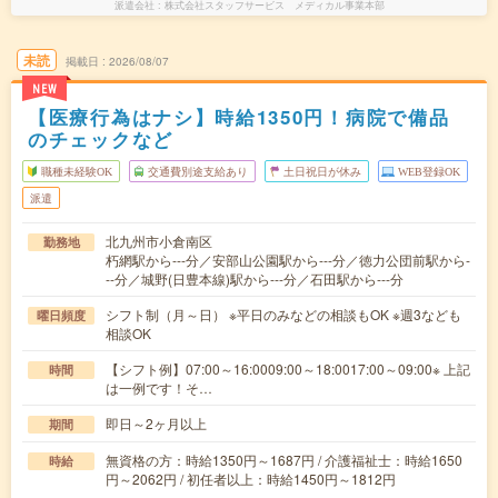
派遣会社
株式会社スタッフサービス メディカル事業本部
未読
掲載日
2026/08/07
NEW
【医療行為はナシ】時給1350円！病院で備品
のチェックなど
職種未経験OK
交通費別途支給あり
土日祝日が休み
WEB登録OK
派遣
北九州市小倉南区
勤務地
朽網駅から---分／安部山公園駅から---分／徳力公団前駅から-
--分／城野(日豊本線)駅から---分／石田駅から---分
シフト制（月～日） ※平日のみなどの相談もOK ※週3なども
曜日頻度
相談OK
【シフト例】07:00～16:0009:00～18:0017:00～09:00※ 上記
時間
は一例です！そ…
即日～2ヶ月以上
期間
無資格の方：時給1350円～1687円 / 介護福祉士：時給1650
時給
円～2062円 / 初任者以上：時給1450円～1812円