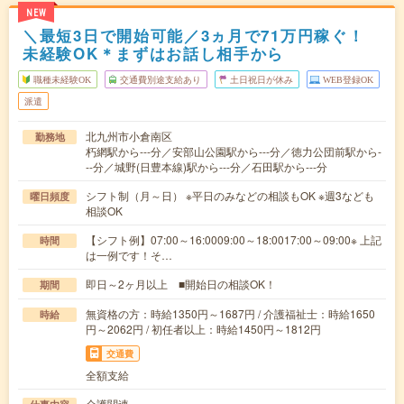
NEW
＼最短3日で開始可能／3ヵ月で71万円稼ぐ！
未経験OK＊まずはお話し相手から
職種未経験OK
交通費別途支給あり
土日祝日が休み
WEB登録OK
派遣
北九州市小倉南区
勤務地
朽網駅から---分／安部山公園駅から---分／徳力公団前駅から-
--分／城野(日豊本線)駅から---分／石田駅から---分
シフト制（月～日） ※平日のみなどの相談もOK ※週3なども
曜日頻度
相談OK
【シフト例】07:00～16:0009:00～18:0017:00～09:00※ 上記
時間
は一例です！そ…
即日～2ヶ月以上 ■開始日の相談OK！
期間
無資格の方：時給1350円～1687円 / 介護福祉士：時給1650
時給
円～2062円 / 初任者以上：時給1450円～1812円
交通費
全額支給
介護関連