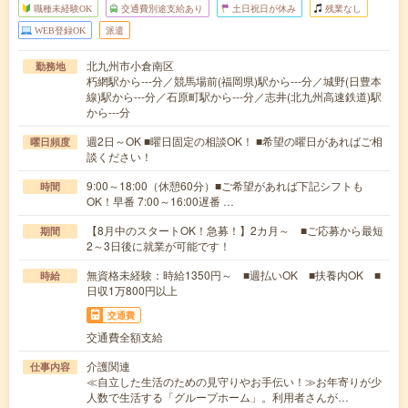
職種未経験OK
交通費別途支給あり
土日祝日が休み
残業なし
WEB登録OK
派遣
北九州市小倉南区
勤務地
朽網駅から---分／競馬場前(福岡県)駅から---分／城野(日豊本
線)駅から---分／石原町駅から---分／志井(北九州高速鉄道)駅
から---分
週2日～OK ■曜日固定の相談OK！ ■希望の曜日があればご相
曜日頻度
談ください！
9:00～18:00（休憩60分）■ご希望があれば下記シフトも
時間
OK！早番 7:00～16:00遅番 …
【8月中のスタートOK！急募！】2カ月～ ■ご応募から最短
期間
2～3日後に就業が可能です！
無資格未経験：時給1350円～ ■週払いOK ■扶養内OK ■
時給
日収1万800円以上
交通費
交通費全額支給
介護関連
仕事内容
≪自立した生活のための見守りやお手伝い！≫お年寄りが少
人数で生活する「グループホーム」。利用者さんが…