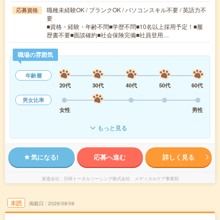
職種未経験OK / ブランクOK / パソコンスキル不要 / 英語力不
応募資格
要
■資格・経験・年齢不問■学歴不問■10名以上採用予定！■履
歴書不要■面談確約■社会保険完備■社員登用…
職場の雰囲気
年齢層
20代
30代
40代
50代
60代
男女比率
女性
男性
もっと見る
気になる!
応募へ進む
詳しく見る
派遣会社
日研トータルソーシング株式会社 メディカルケア事業部
未読
掲載日
2026/08/06