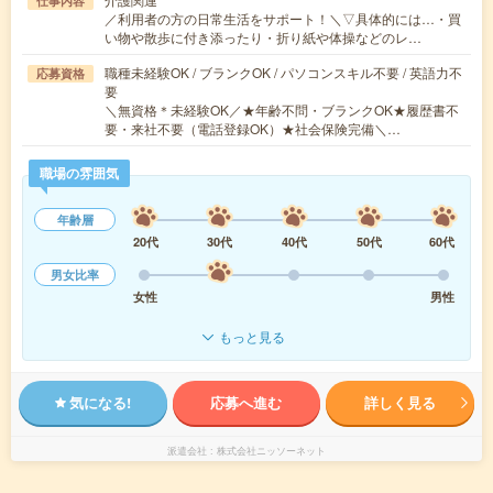
仕事内容
／利用者の方の日常生活をサポート！＼▽具体的には…・買
い物や散歩に付き添ったり・折り紙や体操などのレ…
職種未経験OK / ブランクOK / パソコンスキル不要 / 英語力不
応募資格
要
＼無資格＊未経験OK／★年齢不問・ブランクOK★履歴書不
要・来社不要（電話登録OK）★社会保険完備＼…
職場の雰囲気
年齢層
20代
30代
40代
50代
60代
男女比率
女性
男性
もっと見る
気になる!
応募へ進む
詳しく見る
派遣会社
株式会社ニッソーネット