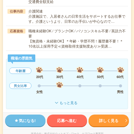
交通費全額支給
介護関連
仕事内容
介護施設で、入居者さんの日常生活をサポートするお仕事で
す。介護というより、日常のお手伝いが中心なので…
職種未経験OK / ブランクOK / パソコンスキル不要 / 英語力不
応募資格
要
【無資格・未経験OK】＊年齢・学歴不問！履歴書不要！＊
10名以上採用予定≪資格取得支援制度あり≫受講…
職場の雰囲気
年齢層
20代
30代
40代
50代
60代
男女比率
女性
男性
もっと見る
気になる!
応募へ進む
詳しく見る
派遣会社
株式会社ウィルオブ・ワーク ケアワーク事業部