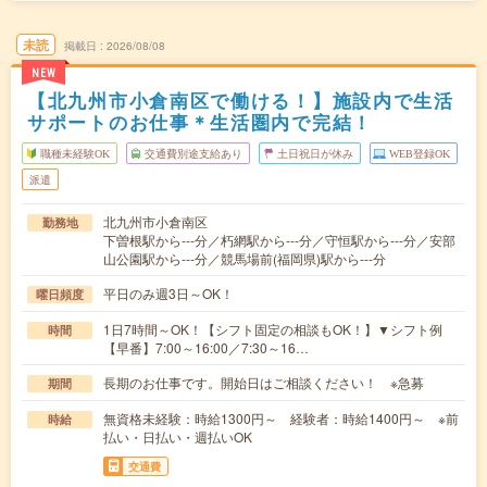
未読
掲載日
2026/08/08
NEW
【北九州市小倉南区で働ける！】施設内で生活
サポートのお仕事＊生活圏内で完結！
職種未経験OK
交通費別途支給あり
土日祝日が休み
WEB登録OK
派遣
北九州市小倉南区
勤務地
下曽根駅から---分／朽網駅から---分／守恒駅から---分／安部
山公園駅から---分／競馬場前(福岡県)駅から---分
平日のみ週3日～OK！
曜日頻度
1日7時間～OK！【シフト固定の相談もOK！】▼シフト例
時間
【早番】7:00～16:00／7:30～16…
長期のお仕事です。開始日はご相談ください！ ※急募
期間
無資格未経験：時給1300円～ 経験者：時給1400円～ ※前
時給
払い・日払い・週払いOK
交通費