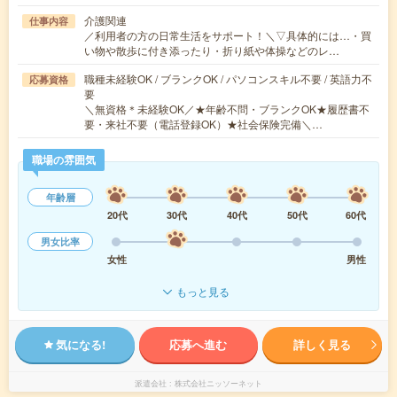
介護関連
仕事内容
／利用者の方の日常生活をサポート！＼▽具体的には…・買
い物や散歩に付き添ったり・折り紙や体操などのレ…
職種未経験OK / ブランクOK / パソコンスキル不要 / 英語力不
応募資格
要
＼無資格＊未経験OK／★年齢不問・ブランクOK★履歴書不
要・来社不要（電話登録OK）★社会保険完備＼…
職場の雰囲気
年齢層
20代
30代
40代
50代
60代
男女比率
女性
男性
もっと見る
気になる!
応募へ進む
詳しく見る
派遣会社
株式会社ニッソーネット