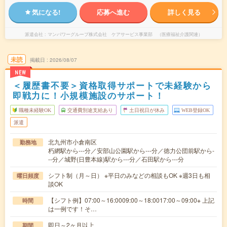
気になる!
応募へ進む
詳しく見る
派遣会社
マンパワーグループ株式会社 ケアサービス事業部 （医療福祉介護関連）
未読
掲載日
2026/08/07
NEW
＜履歴書不要＞資格取得サポートで未経験から
即戦力に！小規模施設のサポート！
職種未経験OK
交通費別途支給あり
土日祝日が休み
WEB登録OK
派遣
北九州市小倉南区
勤務地
朽網駅から---分／安部山公園駅から---分／徳力公団前駅から-
--分／城野(日豊本線)駅から---分／石田駅から---分
シフト制（月～日） ※平日のみなどの相談もOK ※週3日も相
曜日頻度
談OK
【シフト例】07:00～16:0009:00～18:0017:00～09:00※ 上記
時間
は一例です！そ…
即日～2ヶ月以上
期間