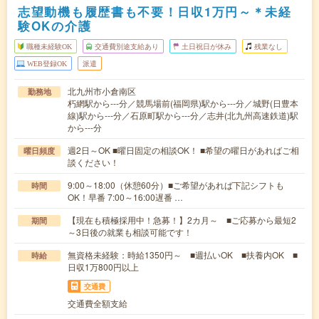
志望動機も履歴書も不要！日収1万円～＊未経
験OKの介護
職種未経験OK
交通費別途支給あり
土日祝日が休み
残業なし
WEB登録OK
派遣
北九州市小倉南区
勤務地
朽網駅から---分／競馬場前(福岡県)駅から---分／城野(日豊本
線)駅から---分／石原町駅から---分／志井(北九州高速鉄道)駅
から---分
週2日～OK ■曜日固定の相談OK！ ■希望の曜日があればご相
曜日頻度
談ください！
9:00～18:00（休憩60分）■ご希望があれば下記シフトも
時間
OK！早番 7:00～16:00遅番 …
【現在も積極採用中！急募！】2カ月～ ■ご応募から最短2
期間
～3日後の就業も相談可能です！
無資格未経験：時給1350円～ ■週払いOK ■扶養内OK ■
時給
日収1万800円以上
交通費
交通費全額支給