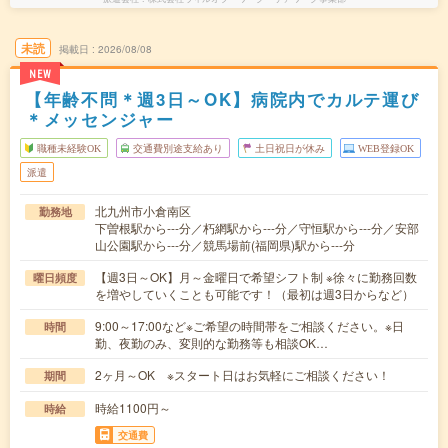
未読
掲載日
2026/08/08
NEW
【年齢不問＊週3日～OK】病院内でカルテ運び
＊メッセンジャー
職種未経験OK
交通費別途支給あり
土日祝日が休み
WEB登録OK
派遣
北九州市小倉南区
勤務地
下曽根駅から---分／朽網駅から---分／守恒駅から---分／安部
山公園駅から---分／競馬場前(福岡県)駅から---分
【週3日～OK】月～金曜日で希望シフト制 ※徐々に勤務回数
曜日頻度
を増やしていくことも可能です！（最初は週3日からなど）
9:00～17:00など※ご希望の時間帯をご相談ください。※日
時間
勤、夜勤のみ、変則的な勤務等も相談OK…
2ヶ月～OK ※スタート日はお気軽にご相談ください！
期間
時給1100円～
時給
交通費