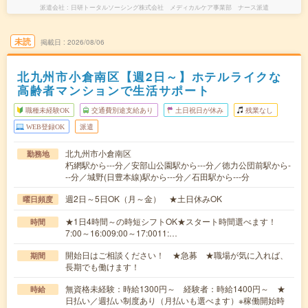
派遣会社
日研トータルソーシング株式会社 メディカルケア事業部 ナース派遣
未読
掲載日
2026/08/06
北九州市小倉南区【週2日～】ホテルライクな
高齢者マンションで生活サポート
職種未経験OK
交通費別途支給あり
土日祝日が休み
残業なし
WEB登録OK
派遣
北九州市小倉南区
勤務地
朽網駅から---分／安部山公園駅から---分／徳力公団前駅から-
--分／城野(日豊本線)駅から---分／石田駅から---分
週2日～5日OK（月～金） ★土日休みOK
曜日頻度
★1日4時間～の時短シフトOK★スタート時間選べます！
時間
7:00～16:009:00～17:0011:…
開始日はご相談ください！ ★急募 ★職場が気に入れば、
期間
長期でも働けます！
無資格未経験：時給1300円～ 経験者：時給1400円～ ★
時給
日払い／週払い制度あり（月払いも選べます）※稼働開始時