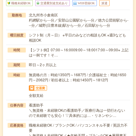
職種未経験OK
交通費別途支給あり
WEB登録OK
派遣
北九州市小倉南区
勤務地
朽網駅から---分／安部山公園駅から---分／徳力公団前駅から-
--分／城野(日豊本線)駅から---分／石田駅から---分
シフト制（月～日） ※平日のみなどの相談もOK ※週3なども
曜日頻度
相談OK
【シフト例】07:00～16:0009:00～18:0017:00～09:00※ 上記
時間
は一例です！そ…
即日～2ヶ月以上
期間
無資格の方：時給1350円～1687円 / 介護福祉士：時給1650
時給
円～2062円 / 初任者以上：時給1450円～1812円
交通費
全額支給
看護助手
仕事内容
＼無資格・未経験OKの看護助手／医療行為は一切行わない
ので未経験でも安心！▽具体的には…・リネンやシ…
職種未経験OK / ブランクOK / パソコンスキル不要 / 英語力不
応募資格
要
＼無資格＊未経験OK／★年齢不問・ブランクOK★履歴書不