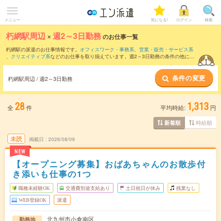
メニュー
気になる!
ログイン
検索
朽網駅周辺
×
週2～3日勤務
のお仕事一覧
朽網駅の派遣のお仕事情報です。
オフィスワーク・事務系
、
営業・販売・サービス系
、
クリエイティブ系
などのお仕事を取り揃えています。週2～3日勤務の条件の他に、
交通費別途支給あり
、
職種未経験OK
、
友だちと一緒の応募OK
などのこだわり条件も
取り揃えています。
条件の変更
朽網駅周辺 / 週2～3日勤務
28
1,313
全
件
平均時給:
円
時給順
新着順
未読
掲載日
2026/08/09
NEW
【オープニング募集】おばあちゃんのお散歩付
き添いも仕事の1つ
職種未経験OK
交通費別途支給あり
土日祝日が休み
残業なし
WEB登録OK
派遣
北九州市小倉南区
勤務地