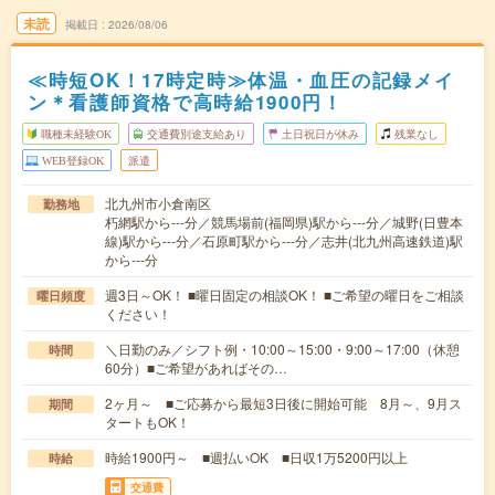
未読
掲載日
2026/08/06
≪時短OK！17時定時≫体温・血圧の記録メイ
ン＊看護師資格で高時給1900円！
職種未経験OK
交通費別途支給あり
土日祝日が休み
残業なし
WEB登録OK
派遣
北九州市小倉南区
勤務地
朽網駅から---分／競馬場前(福岡県)駅から---分／城野(日豊本
線)駅から---分／石原町駅から---分／志井(北九州高速鉄道)駅
から---分
週3日～OK！ ■曜日固定の相談OK！ ■ご希望の曜日をご相談
曜日頻度
ください！
＼日勤のみ／シフト例・10:00～15:00・9:00～17:00（休憩
時間
60分）■ご希望があればその…
2ヶ月～ ■ご応募から最短3日後に開始可能 8月～、9月ス
期間
タートもOK！
時給1900円～ ■週払いOK ■日収1万5200円以上
時給
交通費