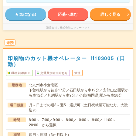
気になる!
応募へ進む
詳しく見る
派遣会社
株式会社ニッソーネット
未読
印刷物のカット機オペレーター_H103005（日
勤）
職種未経験OK
交通費別途支給あり
派遣
北九州市小倉南区
勤務地
下曽根駅から徒歩17分／石田駅から車19分／安部山公園駅か
ら車12分／朽網駅から車9分／小倉(福岡県)駅から車28分
月～日までの週3～週5 選択可（土日祝就業可能な方、大歓
曜日頻度
迎♪）
8:00～17:00／9:00～18:00／10:00～19:00／11:00～
時間
20:00 から選択…
即日～長期（3か月以上）
期間