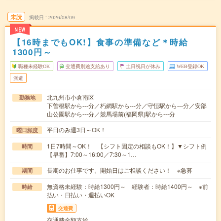
未読
掲載日
2026/08/09
NEW
【16時までもOK!】食事の準備など＊時給
1300円～
職種未経験OK
交通費別途支給あり
土日祝日が休み
WEB登録OK
派遣
北九州市小倉南区
勤務地
下曽根駅から---分／朽網駅から---分／守恒駅から---分／安部
山公園駅から---分／競馬場前(福岡県)駅から---分
平日のみ週3日～OK！
曜日頻度
1日7時間～OK！ 【シフト固定の相談もOK！】▼シフト例
時間
【早番】7:00～16:00／7:30～1…
長期のお仕事です。開始日はご相談ください！ ※急募
期間
無資格未経験：時給1300円～ 経験者：時給1400円～ ※前
時給
払い・日払い・週払いOK
交通費
交通費全額支給