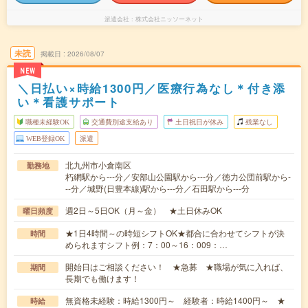
派遣会社
株式会社ニッソーネット
未読
掲載日
2026/08/07
NEW
＼日払い×時給1300円／医療行為なし＊付き添
い＊看護サポート
職種未経験OK
交通費別途支給あり
土日祝日が休み
残業なし
WEB登録OK
派遣
北九州市小倉南区
勤務地
朽網駅から---分／安部山公園駅から---分／徳力公団前駅から-
--分／城野(日豊本線)駅から---分／石田駅から---分
週2日～5日OK（月～金） ★土日休みOK
曜日頻度
★1日4時間～の時短シフトOK★都合に合わせてシフトが決
時間
められますシフト例：7：00～16：009：…
開始日はご相談ください！ ★急募 ★職場が気に入れば、
期間
長期でも働けます！
無資格未経験：時給1300円～ 経験者：時給1400円～ ★
時給