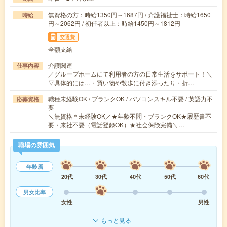
無資格の方：時給1350円～1687円 / 介護福祉士：時給1650
時給
円～2062円 / 初任者以上：時給1450円～1812円
交通費
全額支給
介護関連
仕事内容
／グループホームにて利用者の方の日常生活をサポート！＼
▽具体的には…・買い物や散歩に付き添ったり・折…
職種未経験OK / ブランクOK / パソコンスキル不要 / 英語力不
応募資格
要
＼無資格＊未経験OK／★年齢不問・ブランクOK★履歴書不
要・来社不要（電話登録OK）★社会保険完備＼…
職場の雰囲気
年齢層
20代
30代
40代
50代
60代
男女比率
女性
男性
もっと見る