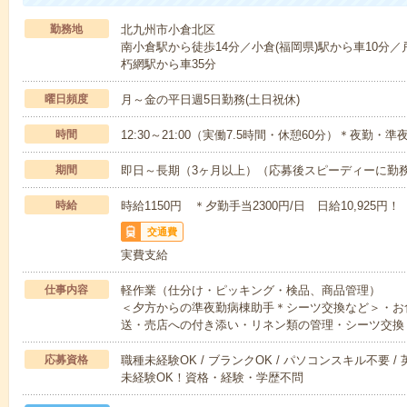
勤務地
北九州市小倉北区
南小倉駅から徒歩14分／小倉(福岡県)駅から車10分／
朽網駅から車35分
曜日頻度
月～金の平日週5日勤務(土日祝休)
時間
12:30～21:00（実働7.5時間・休憩60分）＊夜勤
期間
即日～長期（3ヶ月以上）（応募後スピーディーに勤
時給
時給1150円 ＊夕勤手当2300円/日 日給10,925円！
交通費
実費支給
仕事内容
軽作業（仕分け・ピッキング・検品、商品管理）
＜夕方からの準夜勤病棟助手＊シーツ交換など＞・お
送・売店への付き添い・リネン類の管理・シーツ交換
応募資格
職種未経験OK / ブランクOK / パソコンスキル不要 /
未経験OK！資格・経験・学歴不問