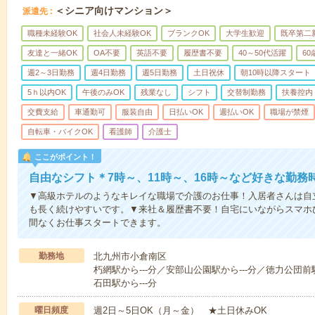
＜シニア向けマンション＞
派遣先
職種未経験OK
社会人未経験OK
ブランクOK
大学生歓迎
既卒第二
友達と一緒OK
OA不要
英語不要
履歴書不要
40～50代活躍
6
週2～3日勤務
週4日勤務
週5日勤務
土日祝休
朝10時以降スタート
5ｈ以内OK
午後のみOK
残業なし
シフト
交替制勤務
扶養控内
交費支給
車通勤可
服装自由
日払いOK
週払いOK
職場が禁煙
自転車・バイクOK
看護師
介護士
ここがポイント！
自由なシフト＊7時～、11時～、16時～など好きな勤務
▼高級ホテルのようなキレイな職場で介護のお仕事！入居者さんは自
も長く続けやすいです。▼来社＆履歴書不要！自宅にいながらスマホ
間なくお仕事スタートできます。
勤務地
北九州市小倉南区
朽網駅から---分／安部山公園駅から---分／徳力公団前駅
石田駅から---分
曜日頻度
週2日～5日OK（月～金） ★土日休みOK