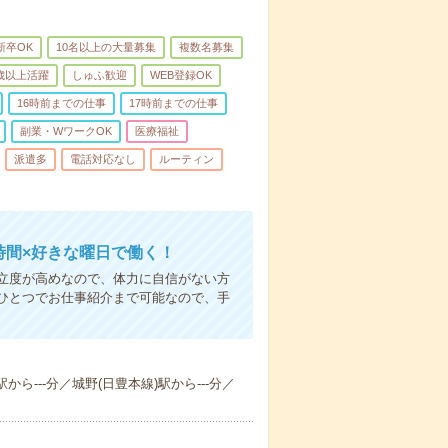
新卒OK
10名以上の大量募集
複数名募集
0歳以上活躍
しゅふ歓迎
WEB登録OK
16時前までの仕事
17時前までの仕事
副業・WワークOK
医療福祉
派遣多
電話対応なし
ルーティン
時間×好きな曜日で働く！
立度が高めなので、体力に自信がない方
ひとつでお仕事紹介まで可能なので、手
から---分／城野(日豊本線)駅から---分／