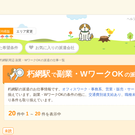
ヘル
沖縄版
エリア変更
た希望条件
お気に入りの派遣会社
朽網駅周辺 副業・WワークOKの派遣の仕事一覧
朽網駅
副業・WワークOK
で
の
朽網駅の派遣のお仕事情報です。
オフィスワーク・事務系
、
営業・販売・サー
揃えています。副業・WワークOKの条件の他に、
交通費別途支給あり
、
職種未
り条件も取り揃えています。
20
1
20
件中
～
件を表示中
未読