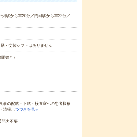
戸畑駅から車20分／門司駅から車22分／
・準夜勤・交替シフトはありません
務開始＊）
食事の配膳・下膳・検査室への患者様移
・清掃…
つづきを見る
 英語力不要