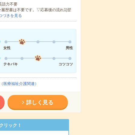
 英語力不要
★履歴書は不要です。▽応募後の流れ1)翌
つづきを見る
女性
男性
テキパキ
コツコツ
（医療福祉介護関連）
詳しく見る
クリック！