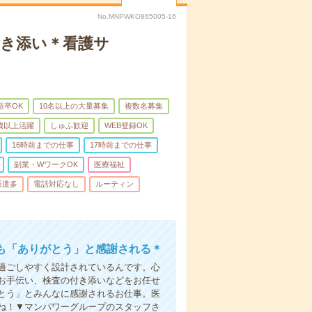
No.MNPWKO865005-16
付き添い＊看護サ
新卒OK
10名以上の大量募集
複数名募集
0歳以上活躍
しゅふ歓迎
WEB登録OK
16時前までの仕事
17時前までの仕事
副業・WワークOK
医療福祉
派遣多
電話対応なし
ルーティン
も「ありがとう」と感謝される＊
過ごしやすく設計されているんです。心
お手伝い、検査の付き添いなどをお任せ
とう」とみんなに感謝されるお仕事。医
ね！▼マンパワーグループのスタッフさ