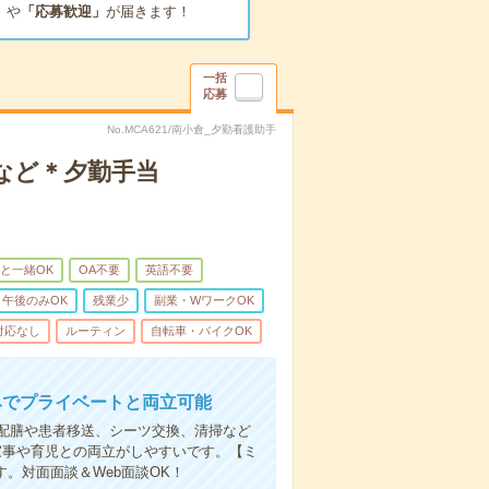
」
や
「応募歓迎」
が届きます！
一括
応募
No.MCA621/南小倉_夕勤看護助手
など＊夕勤手当
と一緒OK
OA不要
英語不要
午後のみOK
残業少
副業・WワークOK
対応なし
ルーティン
自転車・バイクOK
みでプライベートと両立可能
配膳や患者移送、シーツ交換、清掃など
家事や育児との両立がしやすいです。【ミ
。対面面談＆Web面談OK！