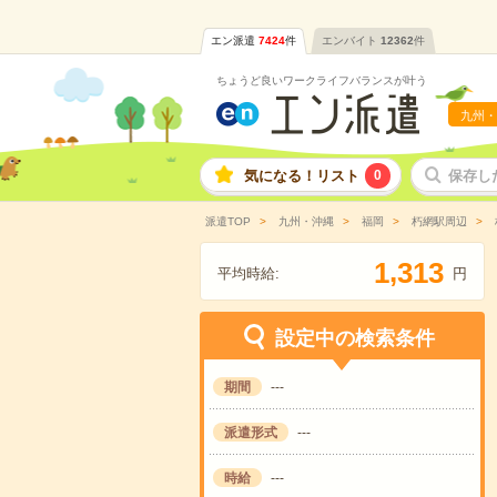
エン派遣
7424
件
エンバイト
12362
件
ちょうど良いワークライフバランスが叶う
九州・
気になる！リスト
0
保存し
派遣TOP
九州・沖縄
福岡
朽網駅周辺
,
1
3
1
3
平均時給:
円
設定中の検索条件
期間
---
派遣形式
---
時給
---