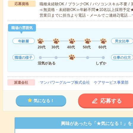
応募資格
職種未経験OK / ブランクOK / パソコンスキル不要 /
≪無資格・未経験OK≫年齢不問★10名以上採用予定
営業日までに担当より電話・メールでご連絡2)電話…
職場の雰囲気
年齢層
男女比率
20代
30代
40代
50代
60代
職場の様子
仕事の仕方
活気がある
しずか
マンパワーグループ株式会社 ケアサービス事業部 
派遣会社
応募する
気になる！
興味があったら「★気になる！」を