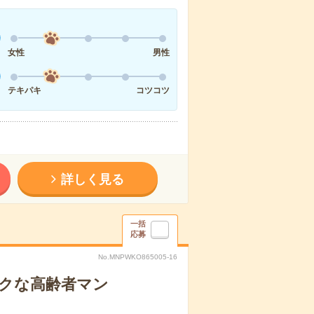
女性
男性
テキパキ
コツコツ
詳しく見る
一括
応募
No.MNPWKO865005-16
イクな高齢者マン