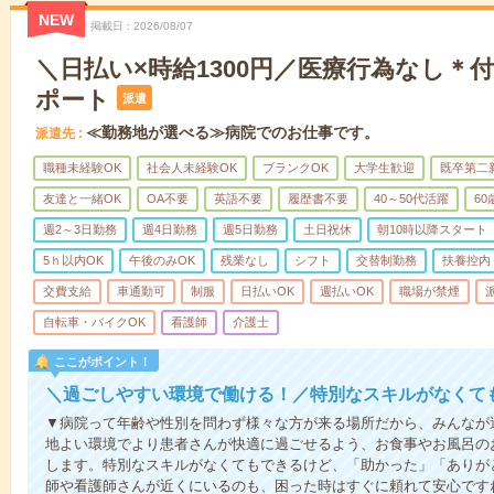
NEW
掲載日
2026/08/07
＼日払い×時給1300円／医療行為なし＊
ポート
派遣
≪勤務地が選べる≫病院でのお仕事です。
派遣先
職種未経験OK
社会人未経験OK
ブランクOK
大学生歓迎
既卒第二
友達と一緒OK
OA不要
英語不要
履歴書不要
40～50代活躍
6
週2～3日勤務
週4日勤務
週5日勤務
土日祝休
朝10時以降スタート
5ｈ以内OK
午後のみOK
残業なし
シフト
交替制勤務
扶養控内
交費支給
車通勤可
制服
日払いOK
週払いOK
職場が禁煙
自転車・バイクOK
看護師
介護士
ここがポイント！
＼過ごしやすい環境で働ける！／特別なスキルがなくて
▼病院って年齢や性別を問わず様々な方が来る場所だから、みんなが
地よい環境でより患者さんが快適に過ごせるよう、お食事やお風呂の
します。特別なスキルがなくてもできるけど、「助かった」「ありが
師や看護師さんが近くにいるのも、困った時はすぐに頼れて安心です