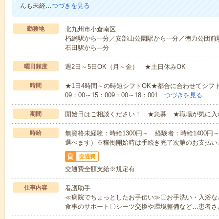
んも未経…
つづきを見る
勤務地
北九州市小倉南区
朽網駅から---分／安部山公園駅から---分／徳力公団前駅
石田駅から---分
曜日頻度
週2日～5日OK（月～金） ★土日休みOK
時間
★1日4時間～の時短シフトOK★都合に合わせてシフト
09：00～15：009：00～18：001…
つづきを見る
期間
開始日はご相談ください！ ★急募 ★職場が気に入
時給
無資格未経験：時給1300円～ 経験者：時給1400
選べます）※稼働開始時は手続き完了次第のお支払い
交通費
交通費全額支給※規定有
仕事内容
看護助手
≪病院でちょっとしたお手伝い≫〇お手洗い・入浴な
食事のサポート〇シーツ交換や環境整備など…患者さ