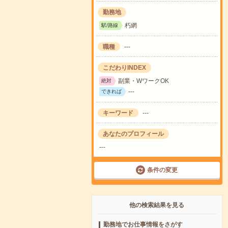
勤務地
朽網
駅/路線
職種
---
こだわりINDEX
副業・WワークOK
絶対
---
できれば
キーワード
---
あなたのプロフィール
---
条件の変更
他の検索結果を見る
勤務地でお仕事情報をさがす