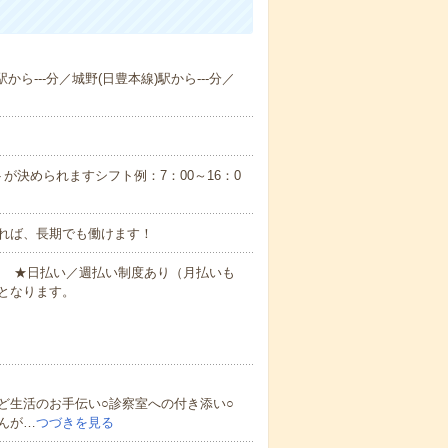
から---分／城野(日豊本線)駅から---分／
が決められますシフト例：7：00～16：0
れば、長期でも働けます！
円～ ★日払い／週払い制度あり（月払いも
となります。
ど生活のお手伝い○診察室への付き添い○
んが…
つづきを見る