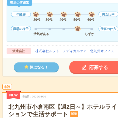
職場の雰囲気
年齢層
男女比率
20代
30代
40代
50代
60代
職場の様子
仕事の仕方
活気がある
しずか
株式会社ルフト・メディカルケア 北九州オフィス
派遣会社
応募する
気になる！
未読
NEW
掲載日
2026/08/06
北九州市小倉南区【週2日～】ホテルラ
ションで生活サポート
派遣