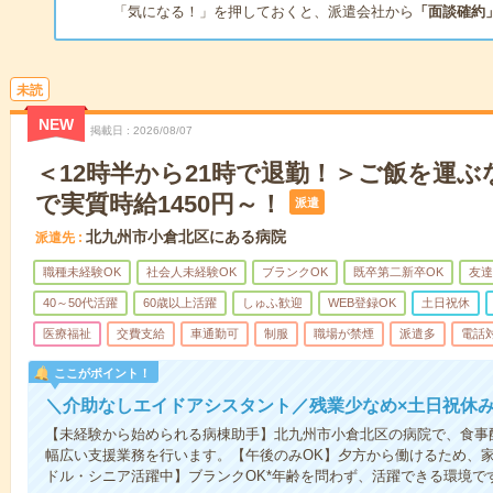
「気になる！」を押しておくと、派遣会社から
「面談確約
未読
NEW
掲載日
2026/08/07
＜12時半から21時で退勤！＞ご飯を運ぶ
で実質時給1450円～！
派遣
北九州市小倉北区にある病院
派遣先
職種未経験OK
社会人未経験OK
ブランクOK
既卒第二新卒OK
友達
40～50代活躍
60歳以上活躍
しゅふ歓迎
WEB登録OK
土日祝休
医療福祉
交費支給
車通勤可
制服
職場が禁煙
派遣多
電話
ここがポイント！
＼介助なしエイドアシスタント／残業少なめ×土日祝休
【未経験から始められる病棟助手】北九州市小倉北区の病院で、食事
幅広い支援業務を行います。【午後のみOK】夕方から働けるため、
ドル・シニア活躍中】ブランクOK*年齢を問わず、活躍できる環境です