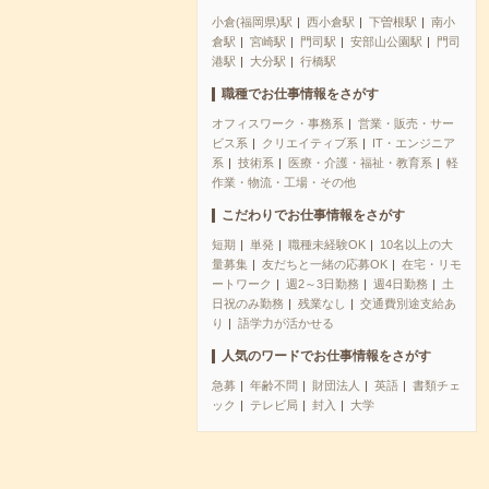
小倉(福岡県)駅
西小倉駅
下曽根駅
南小
倉駅
宮崎駅
門司駅
安部山公園駅
門司
港駅
大分駅
行橋駅
職種でお仕事情報をさがす
オフィスワーク・事務系
営業・販売・サー
ビス系
クリエイティブ系
IT・エンジニア
系
技術系
医療・介護・福祉・教育系
軽
作業・物流・工場・その他
こだわりでお仕事情報をさがす
短期
単発
職種未経験OK
10名以上の大
量募集
友だちと一緒の応募OK
在宅・リモ
ートワーク
週2～3日勤務
週4日勤務
土
日祝のみ勤務
残業なし
交通費別途支給あ
り
語学力が活かせる
人気のワードでお仕事情報をさがす
急募
年齢不問
財団法人
英語
書類チェ
ック
テレビ局
封入
大学