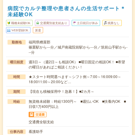
病院でカルテ整理や患者さんの生活サポート＊
未経験OK
職種未経験OK
交通費別途支給あり
土日祝日が休み
残業なし
WEB登録OK
派遣
福岡県糟屋郡
勤務地
篠栗駅から---分／城戸南蔵院前駅から---分／筑前山手駅から-
--分
週3日～（週2日～も相談OK） ■曜日固定の相談OK！ ■希望
曜日頻度
の曜日があればご相談ください！
★スタート時間選べます～シフト例～7:00～16:009:00～
時間
18:0011:00～20:00など…
【現在も積極採用中！急募！】■2カ月～
期間
無資格未経験：時給1300円～ ■週払いOK ■扶養内OK ■
時給
日収1万400円以上
交通費
交通費全額支給
看護助手
仕事内容