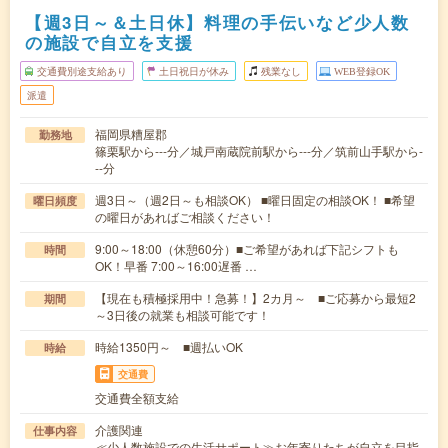
【週3日～＆土日休】料理の手伝いなど少人数
の施設で自立を支援
交通費別途支給あり
土日祝日が休み
残業なし
WEB登録OK
派遣
福岡県糟屋郡
勤務地
篠栗駅から---分／城戸南蔵院前駅から---分／筑前山手駅から-
--分
週3日～（週2日～も相談OK） ■曜日固定の相談OK！ ■希望
曜日頻度
の曜日があればご相談ください！
9:00～18:00（休憩60分）■ご希望があれば下記シフトも
時間
OK！早番 7:00～16:00遅番 …
【現在も積極採用中！急募！】2カ月～ ■ご応募から最短2
期間
～3日後の就業も相談可能です！
時給1350円～ ■週払いOK
時給
交通費
交通費全額支給
介護関連
仕事内容
≪少人数施設での生活サポート≫お年寄りたちが自立を目指