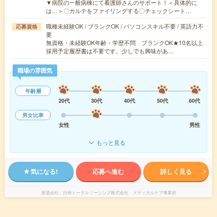
▼病院の一般病棟にて看護師さんのサポート！＜具体的に
は…＞〇カルテをファイリングする〇チェックシート…
職種未経験OK / ブランクOK / パソコンスキル不要 / 英語力不
応募資格
要
無資格・未経験OK年齢・学歴不問 ブランクOK★10名以上
採用予定履歴書は不要です。少しでも興味があ…
職場の雰囲気
年齢層
20代
30代
40代
50代
60代
男女比率
女性
男性
もっと見る
気になる!
応募へ進む
詳しく見る
派遣会社
日研トータルソーシング株式会社 メディカルケア事業部