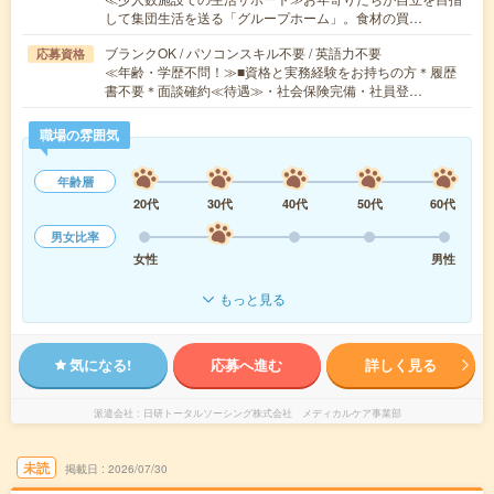
して集団生活を送る「グループホーム」。食材の買…
ブランクOK / パソコンスキル不要 / 英語力不要
応募資格
≪年齢・学歴不問！≫■資格と実務経験をお持ちの方＊履歴
書不要＊面談確約≪待遇≫・社会保険完備・社員登…
職場の雰囲気
年齢層
20代
30代
40代
50代
60代
男女比率
女性
男性
もっと見る
気になる!
応募へ進む
詳しく見る
派遣会社
日研トータルソーシング株式会社 メディカルケア事業部
未読
掲載日
2026/07/30