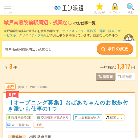
メニュー
気になる!
ログイン
検索
城戸南蔵院前駅周辺
×
残業なし
のお仕事一覧
城戸南蔵院前駅の派遣のお仕事情報です。
オフィスワーク・事務系
、
営業・販売・サ
ービス系
、
クリエイティブ系
などのお仕事を取り揃えています。残業なしの条件の他
に、
交通費別途支給あり
、
職種未経験OK
、
友だちと一緒の応募OK
などのこだわり条
件も取り揃えています。
条件の変更
城戸南蔵院前駅周辺 / 残業なし
3
1,317
全
件
平均時給:
円
時給順
新着順
未読
掲載日
2026/08/06
NEW
【オープニング募集】おばあちゃんのお散歩付
き添いも仕事の1つ
職種未経験OK
交通費別途支給あり
土日祝日が休み
残業なし
WEB登録OK
派遣
福岡県糟屋郡
勤務地