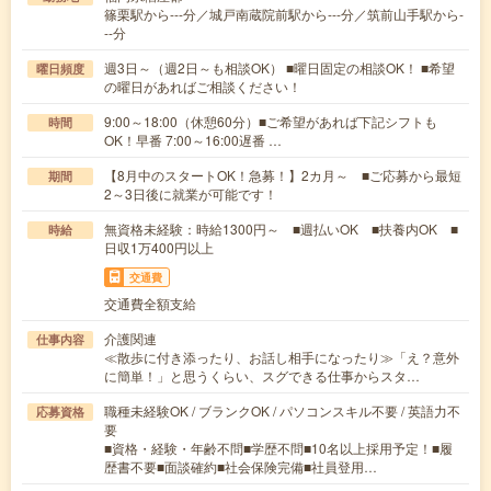
篠栗駅から---分／城戸南蔵院前駅から---分／筑前山手駅から-
--分
週3日～（週2日～も相談OK） ■曜日固定の相談OK！ ■希望
曜日頻度
の曜日があればご相談ください！
9:00～18:00（休憩60分）■ご希望があれば下記シフトも
時間
OK！早番 7:00～16:00遅番 …
【8月中のスタートOK！急募！】2カ月～ ■ご応募から最短
期間
2～3日後に就業が可能です！
無資格未経験：時給1300円～ ■週払いOK ■扶養内OK ■
時給
日収1万400円以上
交通費
交通費全額支給
介護関連
仕事内容
≪散歩に付き添ったり、お話し相手になったり≫「え？意外
に簡単！」と思うくらい、スグできる仕事からスタ…
職種未経験OK / ブランクOK / パソコンスキル不要 / 英語力不
応募資格
要
■資格・経験・年齢不問■学歴不問■10名以上採用予定！■履
歴書不要■面談確約■社会保険完備■社員登用…