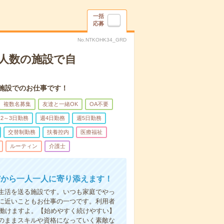
一括
応募
No.NTKOHK34_GRD
人数の施設で自
施設でのお仕事です！
複数名募集
友達と一緒OK
OA不要
2～3日勤務
週4日勤務
週5日勤務
交替制勤務
扶養控内
医療福祉
ルーティン
介護士
だから一人一人に寄り添えます！
生活を送る施設です。いつも家庭でやっ
に近いこともお仕事の一つです。利用者
で働けますよ。【始めやすく続けやすい】
のままスキルや資格になっていく素敵な