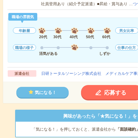
社員登用あり（紹介予定派遣）■昇給・賞与あり …
つ
職場の雰囲気
年齢層
男女比率
20代
30代
40代
50代
60代
職場の様子
仕事の仕方
活気がある
しずか
日研トータルソーシング株式会社 メディカルケア事
派遣会社
応募する
気になる！
興味があったら「★気になる！」を
「気になる！」を押しておくと、派遣会社から
「面談確約