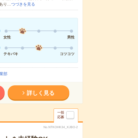
あり…
つづきを見る
女性
男性
テキパキ
コツコツ
業部
詳しく見る
一括
応募
No.NTKOHK34_KJBO-2