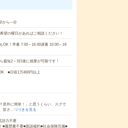
から---分
！■希望の曜日があればご相談ください！
！早番 7:00～16:00遅番 10:00～19:
から最短2～3日後に就業が可能です！
K ■日収1万400円以上
？意外に簡単！」と思うくらい、スグで
、皆さ…
つづきを見る
 英語力不要
！■履歴書不要■面談確約■社会保険完備■