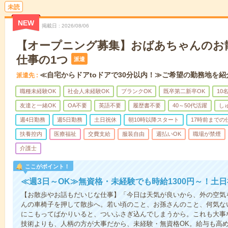
未読
NEW
掲載日
2026/08/06
【オープニング募集】おばあちゃんのお
仕事の1つ
派遣
≪自宅からドアtoドアで30分以内！≫ご希望の勤務地を紹
派遣先
職種未経験OK
社会人未経験OK
ブランクOK
既卒第二新卒OK
10
友達と一緒OK
OA不要
英語不要
履歴書不要
40～50代活躍
し
週4日勤務
週5日勤務
土日祝休
朝10時以降スタート
17時前までの
扶養控内
医療福祉
交費支給
服装自由
週払いOK
職場が禁煙
介護士
ここがポイント！
≪週3日～OK≫無資格・未経験でも時給1300円～！土
【お散歩やお話もだいじな仕事】「今日は天気が良いから、外の空気
んの車椅子を押して散歩へ。若い頃のこと、お孫さんのこと、何気な
にこもってばかりいると、ついふさぎ込んでしまうから。これも大事
技術よりも、人柄の方が大事だから、未経験・無資格OK。給与も高