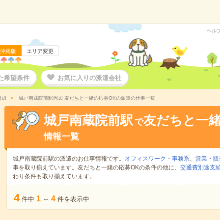
ヘル
沖縄版
エリア変更
た希望条件
お気に入りの派遣会社
周辺
城戸南蔵院前駅周辺 友だちと一緒の応募OKの派遣の仕事一覧
城戸南蔵院前駅
友だちと一緒
で
情報一覧
城戸南蔵院前駅の派遣のお仕事情報です。
オフィスワーク・事務系
、
営業・販
事を取り揃えています。友だちと一緒の応募OKの条件の他に、
交通費別途支
わり条件も取り揃えています。
4
1
4
件中
～
件を表示中