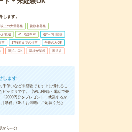
ート＊未経験OK
介します。
名以上の大量募集
複数名募集
ゅふ歓迎
WEB登録OK
週2～3日勤務
仕事
17時前までの仕事
午後のみOK
由
週払いOK
職場が禁煙
派遣多
せします
お手伝いなど未経験でもすぐに慣れるこ
もピッタリです。【WEB登録・電話で登
ド2000円分をプレゼント！就業するか
ヶ月勤務」OK！お気軽にご応募くださ…
から---分