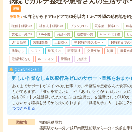
病院でカルテ整理や患者さんの生活サポ
派遣
≪自宅からドアtoドアで30分以内！≫ご希望の勤務地を紹
派遣先
職種未経験OK
社会人未経験OK
ブランクOK
既卒第二新卒OK
10
友達と一緒OK
OA不要
英語不要
履歴書不要
40～50代活躍
し
週4日勤務
週5日勤務
土日祝休
朝10時以降スタート
16時前までの
残業なし
シフト
扶養控内
医療福祉
交費支給
制服
服装自
電話対応なし
ルーティン
看護師
介護士
ここがポイント！
難しい作業なし＆医療行為ゼロのサポート業務をおまか
あくまでサポートがメインのお仕事！カルテ整理や患者さんの食事の
とができます。「誰かを支えたい」や「ありがとうがうれしい」人に
録もOK！】来社登録いただいた方には全員に、交通費としてQUOカー
しないかは職場を見てから決められます。「職場見学」＆「お試し2
つづきを見る
勤務地
福岡県糟屋郡
篠栗駅から---分／城戸南蔵院前駅から---分／筑前山手駅