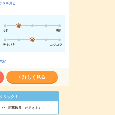
づきを見る
女性
男性
テキパキ
コツコツ
業部
詳しく見る
クリック！
」
や
「応募歓迎」
が届きます！