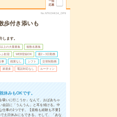
一括
応募
No.NTKOHK34_OP9
散歩付き添いも
介します。
名以上の大量募集
複数名募集
ゅふ歓迎
WEB登録OK
週2～3日勤務
仕事
残業なし
シフト
交替制勤務
派遣多
電話対応なし
ルーティン
日祝休みもOKです。
を吸いに行こうか」なんて、おばあちゃ
い会話に「うんうん」と耳を傾ける。中
な仕事の1つです。【資格も経験も不要】
めで土日休みにもできる。そして、「あな