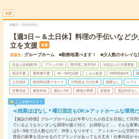
未読
掲載日
2026/08/01
【週3日～＆土日休】料理の手伝いなど少
立を支援
派遣
グループホーム ■勤務地選べます！ ■少人数のキレイな
派遣先
社会人未経験OK
ブランクOK
既卒第二新卒OK
10名以上の大量募集
英語不要
履歴書不要
40～50代活躍
しゅふ歓迎
WEB登録OK
週
土日祝休
朝10時以降スタート
17時前までの仕事
残業なし
シフト
交費支給
服装自由
週払いOK
職場が禁煙
派遣多
電話対応なし
ここがポイント！
≪残業ほぼなし＊曜日固定もOK≫アットホームな環境
【施設の特徴】グループホームはお年寄りたちが自立を目指して共同
ているようなカンタンな調理や盛り付け、お掃除など…。そんな家事
は5～9名で少人数なので、仲良くなりやすく、アットホームな空間
普段の家事を活かせるのでブランクがあっても大丈夫！仕事内容がそ