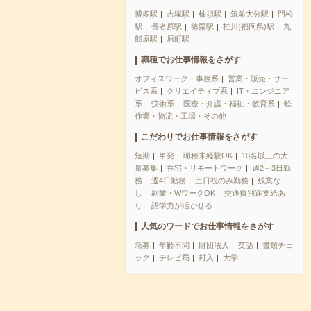
博多駅
吉塚駅
柚須駅
筑前大分駅
門松
駅
長者原駅
篠栗駅
桂川(福岡県)駅
九
郎原駅
原町駅
職種でお仕事情報をさがす
オフィスワーク・事務系
営業・販売・サー
ビス系
クリエイティブ系
IT・エンジニア
系
技術系
医療・介護・福祉・教育系
軽
作業・物流・工場・その他
こだわりでお仕事情報をさがす
短期
単発
職種未経験OK
10名以上の大
量募集
在宅・リモートワーク
週2～3日勤
務
週4日勤務
土日祝のみ勤務
残業な
し
副業・WワークOK
交通費別途支給あ
り
語学力が活かせる
人気のワードでお仕事情報をさがす
急募
年齢不問
財団法人
英語
書類チェ
ック
テレビ局
封入
大学