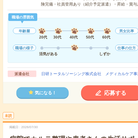
険完備・社員登用あり（紹介予定派遣）・昇給・賞与
職場の雰囲気
年齢層
男女比率
20代
30代
40代
50代
60代
職場の様子
仕事の仕方
活気がある
しずか
日研トータルソーシング株式会社 メディカルケア事
派遣会社
応募する
気になる！
未読
掲載日
2026/07/30