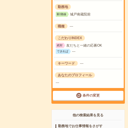
勤務地
城戸南蔵院前
駅/路線
職種
---
こだわりINDEX
友だちと一緒の応募OK
絶対
---
できれば
キーワード
---
あなたのプロフィール
---
条件の変更
他の検索結果を見る
勤務地でお仕事情報をさがす