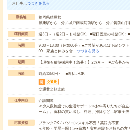
お仕事…
つづきを見る
勤務地
福岡県糟屋郡
篠栗駅から---分／城戸南蔵院前駅から---分／筑前山手駅
曜日頻度
週3日～（週2日～も相談OK）■曜日固定の相談OK
時間
9:00～18:00（休憩60分）■ご希望があれば下記シフトもOK
00「家族と休みを合…
つづきを見る
期間
【現在も積極採用中！急募！】2カ月～ ■ご応募から
時給
時給1350円～ ■週払いOK
交通費
交通費全額支給
仕事内容
介護関連
≪少人数施設での生活サポート≫お年寄りたちが自立
ーム」。食材の買い出し、料理、掃除など…家事全般
応募資格
ブランクOK / パソコンスキル不要 / 英語力不要
≪年齢・学歴不問！≫■資格と実務経験をお持ちの方