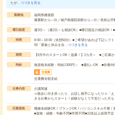
たが…
つづきを見る
勤務地
福岡県糟屋郡
篠栗駅から---分／城戸南蔵院前駅から---分／筑前山手駅
曜日頻度
週3日～（週2日～も相談OK）■曜日固定の相談OK
時間
9:00～18:00（休憩60分）■ご希望があれば下記シフトもOK
00「家族と休みを合…
つづきを見る
期間
【8月中のスタートOK！急募！】2カ月～ ■ご応募
時給
無資格未経験：時給1300円～ ■週払いOK ■扶養内O
交通費
交通費全額支給
仕事内容
介護関連
≪散歩に付き添ったり、お話し相手になったり≫「え
きる仕事からスタート！経験がなくて不安だった方も
応募資格
職種未経験OK / ブランクOK / パソコンスキル不要 /
■資格・経験・年齢不問■学歴不問■10名以上採用予定