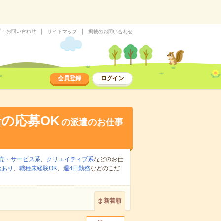
プ・お問い合わせ
サイトマップ
掲載のお問い合わせ
会員登録
ログイン
の応募OK
の派遣のお仕事
売・サービス系
、
クリエイティブ系
などのお仕
給あり
、
職種未経験OK
、
週4日勤務
などのこだ
新着順