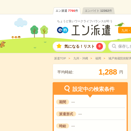
エン派遣
7766
件
エンバイト
12362
件
ちょうど良いワークライフバランスが叶う
九州・
気になる！リスト
0
保存し
派遣TOP
九州・沖縄
福岡
城戸南蔵院前駅
,
1
2
8
8
平均時給:
円
設定中の検索条件
期間
---
派遣形式
---
時給
---