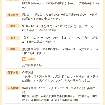
篠栗駅から---分／城戸南蔵院前駅から---分／筑前山手駅から-
--分
週3日～（週2日～も相談OK） ■曜日固定の相談OK！ ■希望
曜日頻度
の曜日があればご相談ください！
9:00～18:00（休憩60分）■ご希望があれば下記シフトも
時間
OK！早番 7:00～16:00遅番 …
【8月中のスタートOK！急募！】2カ月～ ■ご応募から最短
期間
2～3日後に就業が可能です！
無資格未経験：時給1300円～ ■週払いOK ■扶養内OK ■
時給
日収1万400円以上
交通費
交通費全額支給
介護関連
仕事内容
≪散歩に付き添ったり、お話し相手になったり≫「え？意外
に簡単！」と思うくらい、スグできる仕事からスタ…
職種未経験OK / ブランクOK / パソコンスキル不要 / 英語力不
応募資格
要
■資格・経験・年齢不問■学歴不問■10名以上採用予定！■履
歴書不要■面談確約■社会保険完備■社員登用…