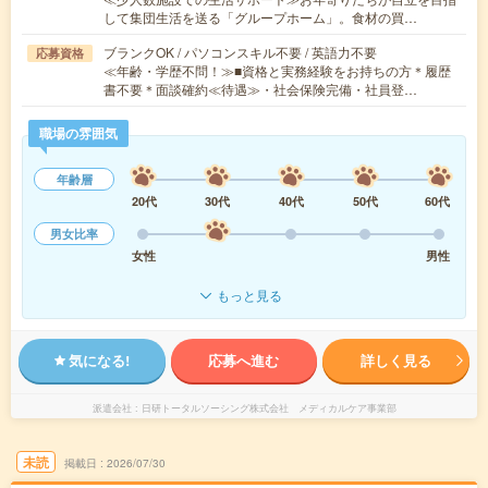
して集団生活を送る「グループホーム」。食材の買…
ブランクOK / パソコンスキル不要 / 英語力不要
応募資格
≪年齢・学歴不問！≫■資格と実務経験をお持ちの方＊履歴
書不要＊面談確約≪待遇≫・社会保険完備・社員登…
職場の雰囲気
年齢層
20代
30代
40代
50代
60代
男女比率
女性
男性
もっと見る
気になる!
応募へ進む
詳しく見る
派遣会社
日研トータルソーシング株式会社 メディカルケア事業部
未読
掲載日
2026/07/30