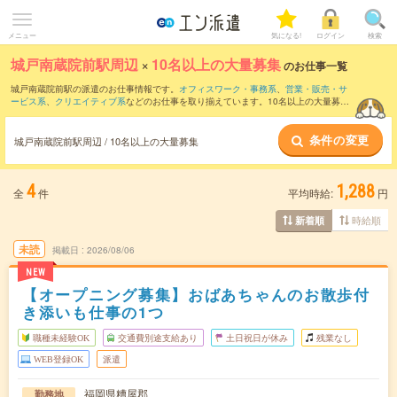
メニュー
気になる!
ログイン
検索
城戸南蔵院前駅周辺
×
10名以上の大量募集
のお仕事一覧
城戸南蔵院前駅の派遣のお仕事情報です。
オフィスワーク・事務系
、
営業・販売・サ
ービス系
、
クリエイティブ系
などのお仕事を取り揃えています。10名以上の大量募集
の条件の他に、
交通費別途支給あり
、
職種未経験OK
、
友だちと一緒の応募OK
などの
こだわり条件も取り揃えています。
条件の変更
城戸南蔵院前駅周辺 / 10名以上の大量募集
4
1,288
全
件
平均時給:
円
時給順
新着順
未読
掲載日
2026/08/06
NEW
【オープニング募集】おばあちゃんのお散歩付
き添いも仕事の1つ
職種未経験OK
交通費別途支給あり
土日祝日が休み
残業なし
WEB登録OK
派遣
福岡県糟屋郡
勤務地