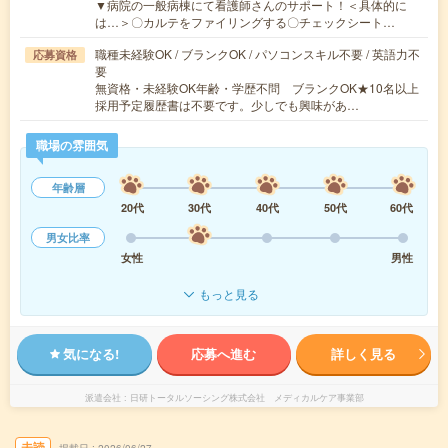
▼病院の一般病棟にて看護師さんのサポート！＜具体的に
は…＞〇カルテをファイリングする〇チェックシート…
職種未経験OK / ブランクOK / パソコンスキル不要 / 英語力不
応募資格
要
無資格・未経験OK年齢・学歴不問 ブランクOK★10名以上
採用予定履歴書は不要です。少しでも興味があ…
職場の雰囲気
年齢層
20代
30代
40代
50代
60代
男女比率
女性
男性
もっと見る
気になる!
応募へ進む
詳しく見る
派遣会社
日研トータルソーシング株式会社 メディカルケア事業部
未読