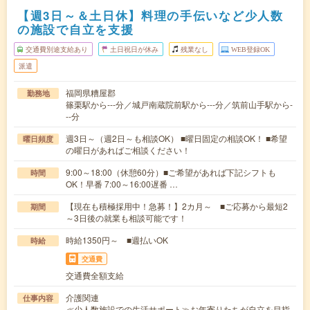
【週3日～＆土日休】料理の手伝いなど少人数
の施設で自立を支援
交通費別途支給あり
土日祝日が休み
残業なし
WEB登録OK
派遣
福岡県糟屋郡
勤務地
篠栗駅から---分／城戸南蔵院前駅から---分／筑前山手駅から-
--分
週3日～（週2日～も相談OK） ■曜日固定の相談OK！ ■希望
曜日頻度
の曜日があればご相談ください！
9:00～18:00（休憩60分）■ご希望があれば下記シフトも
時間
OK！早番 7:00～16:00遅番 …
【現在も積極採用中！急募！】2カ月～ ■ご応募から最短2
期間
～3日後の就業も相談可能です！
時給1350円～ ■週払いOK
時給
交通費
交通費全額支給
介護関連
仕事内容
≪少人数施設での生活サポート≫お年寄りたちが自立を目指