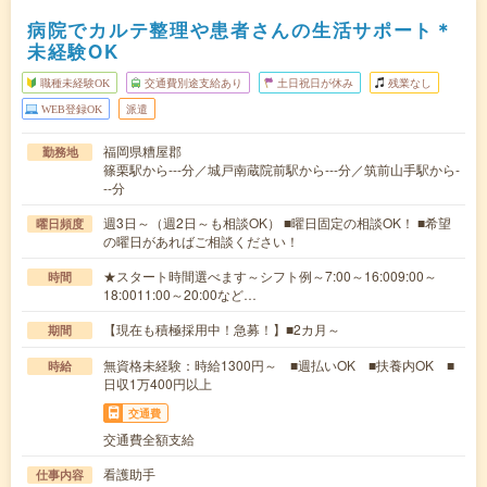
病院でカルテ整理や患者さんの生活サポート＊
未経験OK
職種未経験OK
交通費別途支給あり
土日祝日が休み
残業なし
WEB登録OK
派遣
福岡県糟屋郡
勤務地
篠栗駅から---分／城戸南蔵院前駅から---分／筑前山手駅から-
--分
週3日～（週2日～も相談OK） ■曜日固定の相談OK！ ■希望
曜日頻度
の曜日があればご相談ください！
★スタート時間選べます～シフト例～7:00～16:009:00～
時間
18:0011:00～20:00など…
【現在も積極採用中！急募！】■2カ月～
期間
無資格未経験：時給1300円～ ■週払いOK ■扶養内OK ■
時給
日収1万400円以上
交通費
交通費全額支給
看護助手
仕事内容