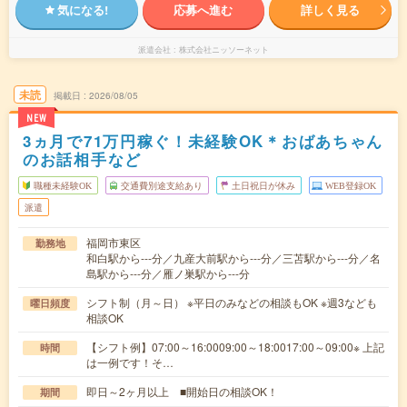
気になる!
応募へ進む
詳しく見る
派遣会社
株式会社ニッソーネット
未読
掲載日
2026/08/05
NEW
3ヵ月で71万円稼ぐ！未経験OK＊おばあちゃん
のお話相手など
職種未経験OK
交通費別途支給あり
土日祝日が休み
WEB登録OK
派遣
福岡市東区
勤務地
和白駅から---分／九産大前駅から---分／三苫駅から---分／名
島駅から---分／雁ノ巣駅から---分
シフト制（月～日） ※平日のみなどの相談もOK ※週3なども
曜日頻度
相談OK
【シフト例】07:00～16:0009:00～18:0017:00～09:00※ 上記
時間
は一例です！そ…
即日～2ヶ月以上 ■開始日の相談OK！
期間