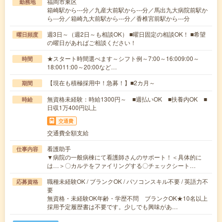
福岡市東区
勤務地
箱崎駅から---分／九産大前駅から---分／馬出九大病院前駅か
ら---分／箱崎九大前駅から---分／香椎宮前駅から---分
週3日～（週2日～も相談OK） ■曜日固定の相談OK！ ■希望
曜日頻度
の曜日があればご相談ください！
★スタート時間選べます～シフト例～7:00～16:009:00～
時間
18:0011:00～20:00など…
【現在も積極採用中！急募！】■2カ月～
期間
無資格未経験：時給1300円～ ■週払いOK ■扶養内OK ■
時給
日収1万400円以上
交通費
交通費全額支給
看護助手
仕事内容
▼病院の一般病棟にて看護師さんのサポート！＜具体的に
は…＞〇カルテをファイリングする〇チェックシート…
職種未経験OK / ブランクOK / パソコンスキル不要 / 英語力不
応募資格
要
無資格・未経験OK年齢・学歴不問 ブランクOK★10名以上
採用予定履歴書は不要です。少しでも興味があ…