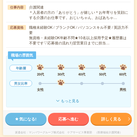
介護関連
仕事内容
＊入居者の方の「ありがとう」が嬉しい＊お年寄りを笑顔に
する介護のお仕事です。おじいちゃん、おばあちゃ…
職種未経験OK / ブランクOK / パソコンスキル不要 / 英語力不
応募資格
要
無資格・未経験OK年齢不問★10名以上採用予定★履歴書は
不要です▽応募後の流れ1)翌営業日までに担当…
職場の雰囲気
年齢層
20代
30代
40代
50代
60代
男女比率
女性
男性
もっと見る
気になる!
応募へ進む
詳しく見る
派遣会社
マンパワーグループ株式会社 ケアサービス事業部 （医療福祉介護関連）