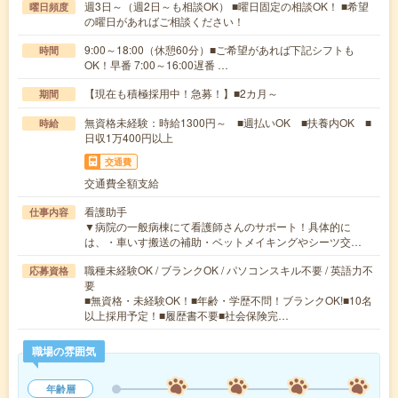
週3日～（週2日～も相談OK） ■曜日固定の相談OK！ ■希望
曜日頻度
の曜日があればご相談ください！
9:00～18:00（休憩60分）■ご希望があれば下記シフトも
時間
OK！早番 7:00～16:00遅番 …
【現在も積極採用中！急募！】■2カ月～
期間
無資格未経験：時給1300円～ ■週払いOK ■扶養内OK ■
時給
日収1万400円以上
交通費
交通費全額支給
看護助手
仕事内容
▼病院の一般病棟にて看護師さんのサポート！具体的に
は、・車いす搬送の補助・ベットメイキングやシーツ交…
職種未経験OK / ブランクOK / パソコンスキル不要 / 英語力不
応募資格
要
■無資格・未経験OK！■年齢・学歴不問！ブランクOK!■10名
以上採用予定！■履歴書不要■社会保険完…
職場の雰囲気
年齢層