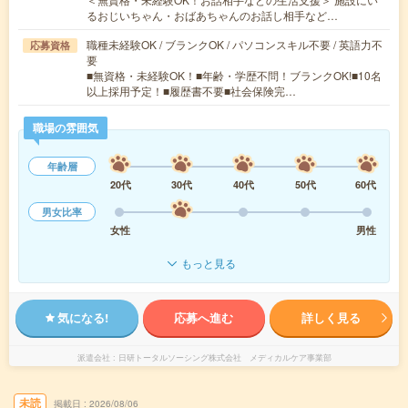
るおじいちゃん・おばあちゃんのお話し相手など…
職種未経験OK / ブランクOK / パソコンスキル不要 / 英語力不
応募資格
要
■無資格・未経験OK！■年齢・学歴不問！ブランクOK!■10名
以上採用予定！■履歴書不要■社会保険完…
職場の雰囲気
年齢層
20代
30代
40代
50代
60代
男女比率
女性
男性
もっと見る
気になる!
応募へ進む
詳しく見る
派遣会社
日研トータルソーシング株式会社 メディカルケア事業部
未読
掲載日
2026/08/06