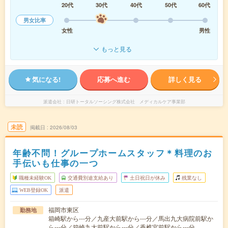
20代
30代
40代
50代
60代
男女比率
女性
男性
もっと見る
気になる!
応募へ進む
詳しく見る
派遣会社
日研トータルソーシング株式会社 メディカルケア事業部
未読
掲載日
2026/08/03
年齢不問！グループホームスタッフ＊料理のお
手伝いも仕事の一つ
職種未経験OK
交通費別途支給あり
土日祝日が休み
残業なし
WEB登録OK
派遣
福岡市東区
勤務地
箱崎駅から---分／九産大前駅から---分／馬出九大病院前駅か
ら---分／箱崎九大前駅から---分／香椎宮前駅から---分