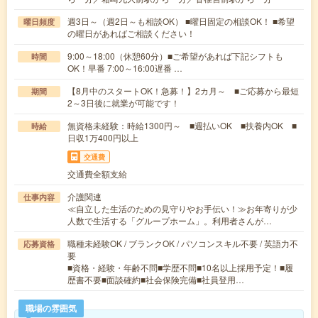
週3日～（週2日～も相談OK） ■曜日固定の相談OK！ ■希望
曜日頻度
の曜日があればご相談ください！
9:00～18:00（休憩60分）■ご希望があれば下記シフトも
時間
OK！早番 7:00～16:00遅番 …
【8月中のスタートOK！急募！】2カ月～ ■ご応募から最短
期間
2～3日後に就業が可能です！
無資格未経験：時給1300円～ ■週払いOK ■扶養内OK ■
時給
日収1万400円以上
交通費
交通費全額支給
介護関連
仕事内容
≪自立した生活のための見守りやお手伝い！≫お年寄りが少
人数で生活する「グループホーム」。利用者さんが…
職種未経験OK / ブランクOK / パソコンスキル不要 / 英語力不
応募資格
要
■資格・経験・年齢不問■学歴不問■10名以上採用予定！■履
歴書不要■面談確約■社会保険完備■社員登用…
職場の雰囲気