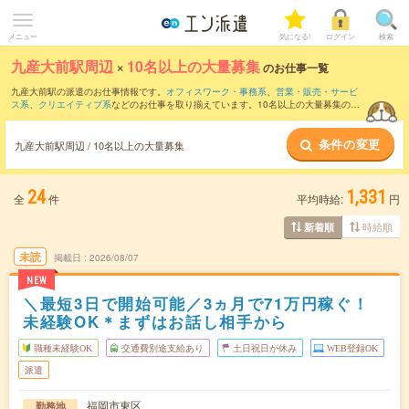
メニュー
気になる!
ログイン
検索
九産大前駅周辺
×
10名以上の大量募集
のお仕事一覧
九産大前駅の派遣のお仕事情報です。
オフィスワーク・事務系
、
営業・販売・サービ
ス系
、
クリエイティブ系
などのお仕事を取り揃えています。10名以上の大量募集の条
件の他に、
交通費別途支給あり
、
職種未経験OK
、
友だちと一緒の応募OK
などのこだ
わり条件も取り揃えています。
条件の変更
九産大前駅周辺 / 10名以上の大量募集
24
1,331
全
件
平均時給:
円
時給順
新着順
未読
掲載日
2026/08/07
NEW
＼最短3日で開始可能／3ヵ月で71万円稼ぐ！
未経験OK＊まずはお話し相手から
職種未経験OK
交通費別途支給あり
土日祝日が休み
WEB登録OK
派遣
福岡市東区
勤務地