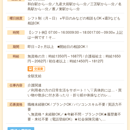
和白駅から---分／九産大前駅から---分／三苫駅から---分／名
島駅から---分／雁ノ巣駅から---分
シフト制（月～日） ※平日のみなどの相談もOK ※週3なども
曜日頻度
相談OK
【シフト例】07:00～16:0009:00～18:0017:00～09:00※ 上記
時間
は一例です！そ…
即日～2ヶ月以上 ■開始日の相談OK！
期間
無資格の方：時給1350円～1687円 / 介護福祉士：時給1650
時給
円～2062円 / 初任者以上：時給1450円～1812円
交通費
全額支給
介護関連
仕事内容
／利用者の方の日常生活をサポート！＼▽具体的には…・買
い物や散歩に付き添ったり・折り紙や体操などのレ…
職種未経験OK / ブランクOK / パソコンスキル不要 / 英語力不
応募資格
要
＼無資格＊未経験OK／★年齢不問・ブランクOK★履歴書不
要・来社不要（電話登録OK）★社会保険完備＼…