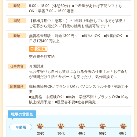
9:00～18:00（休憩60分）■ご希望があれば下記シフトも
時間
OK！早番 7:00～16:00遅番 …
【積極採用中！急募！】＊1年以上勤務している方が多数！
期間
ご応募から最短2～3日後の就業も相談可能です！
無資格未経験：時給1300円～ ■週払いOK ■扶養内OK ■
時給
日収1万400円以上
交通費
交通費全額支給
介護関連
仕事内容
≪お年寄りも自分も笑顔になれる介護の仕事！≫＊お年寄り
が昼間だけ生活のサポートを受けたり、気分転換で…
職種未経験OK / ブランクOK / パソコンスキル不要 / 英語力不
応募資格
要
■無資格・未経験OK！■年齢・学歴不問！ブランクOK!■10名
以上採用予定！■履歴書不要■社会保険完…
職場の雰囲気
年齢層
20代
30代
40代
50代
60代