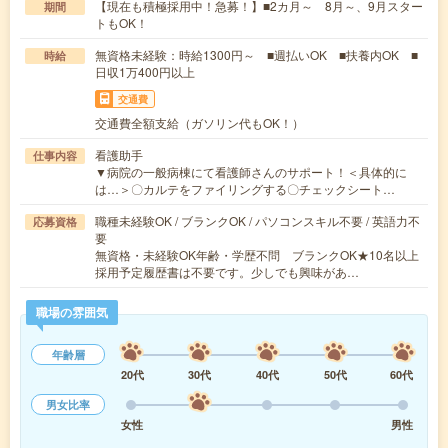
【現在も積極採用中！急募！】■2カ月～ 8月～、9月スター
期間
トもOK！
無資格未経験：時給1300円～ ■週払いOK ■扶養内OK ■
時給
日収1万400円以上
交通費
交通費全額支給（ガソリン代もOK！）
看護助手
仕事内容
▼病院の一般病棟にて看護師さんのサポート！＜具体的に
は…＞〇カルテをファイリングする〇チェックシート…
職種未経験OK / ブランクOK / パソコンスキル不要 / 英語力不
応募資格
要
無資格・未経験OK年齢・学歴不問 ブランクOK★10名以上
採用予定履歴書は不要です。少しでも興味があ…
職場の雰囲気
年齢層
20代
30代
40代
50代
60代
男女比率
女性
男性