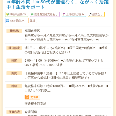
≪年齢不問！≫50代が無理なく、なが～く活躍
中！生活サポート
職種未経験OK
交通費別途支給あり
土日祝日が休み
残業なし
WEB登録OK
派遣
福岡市東区
勤務地
箱崎駅から---分／九産大前駅から---分／馬出九大病院前駅か
ら---分／箱崎九大前駅から---分／香椎宮前駅から---分
週3日～（週2日～も相談OK） ■曜日固定の相談OK！ ■希望
曜日頻度
の曜日があればご相談ください！
9:00～18:00（休憩60分）■ご希望があれば下記シフトも
時間
OK！早番 7:00～16:00遅番 …
【積極採用中！急募！】＊1年以上勤務している方が多数！
期間
ご応募から最短2～3日後の就業も相談可能です！
無資格未経験：時給1300円～ ■週払いOK ■扶養内OK ■
時給
日収1万400円以上
交通費
交通費全額支給
介護関連
仕事内容
＜無資格・未経験OK！お話相手などの生活支援＞ 施設にい