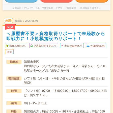
派遣会社
マンパワーグループ株式会社 ケアサービス事業部 （医療福祉介護関連）
未読
掲載日
2026/08/05
NEW
＜履歴書不要＞資格取得サポートで未経験から
即戦力に！小規模施設のサポート！
職種未経験OK
交通費別途支給あり
土日祝日が休み
WEB登録OK
派遣
福岡市東区
勤務地
和白駅から---分／九産大前駅から---分／三苫駅から---分／名
島駅から---分／雁ノ巣駅から---分
シフト制（月～日） ※平日のみなどの相談もOK ※週3日も相
曜日頻度
談OK
【シフト例】07:00～16:0009:00～18:0017:00～09:00※ 上記
時間
は一例です！そ…
即日～2ヶ月以上
期間
無資格の方：時給1350円～1687円 / 介護福祉士：時給1650
時給