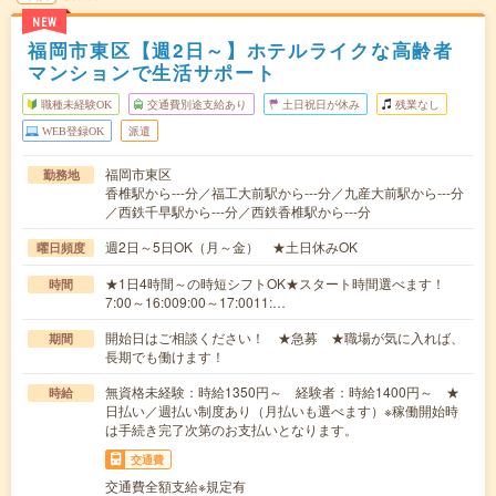
NEW
福岡市東区【週2日～】ホテルライクな高齢者
マンションで生活サポート
職種未経験OK
交通費別途支給あり
土日祝日が休み
残業なし
WEB登録OK
派遣
福岡市東区
勤務地
香椎駅から---分／福工大前駅から---分／九産大前駅から---分
／西鉄千早駅から---分／西鉄香椎駅から---分
週2日～5日OK（月～金） ★土日休みOK
曜日頻度
★1日4時間～の時短シフトOK★スタート時間選べます！
時間
7:00～16:009:00～17:0011:…
開始日はご相談ください！ ★急募 ★職場が気に入れば、
期間
長期でも働けます！
無資格未経験：時給1350円～ 経験者：時給1400円～ ★
時給
日払い／週払い制度あり（月払いも選べます）※稼働開始時
は手続き完了次第のお支払いとなります。
交通費
交通費全額支給※規定有