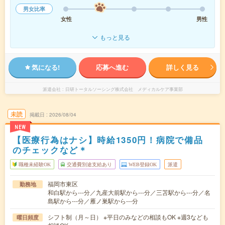
男女比率
女性
男性
もっと見る
気になる!
応募へ進む
詳しく見る
派遣会社
日研トータルソーシング株式会社 メディカルケア事業部
未読
掲載日
2026/08/04
NEW
【医療行為はナシ】時給1350円！病院で備品
のチェックなど＊
職種未経験OK
交通費別途支給あり
WEB登録OK
派遣
福岡市東区
勤務地
和白駅から---分／九産大前駅から---分／三苫駅から---分／名
島駅から---分／雁ノ巣駅から---分
シフト制（月～日） ※平日のみなどの相談もOK ※週3なども
曜日頻度