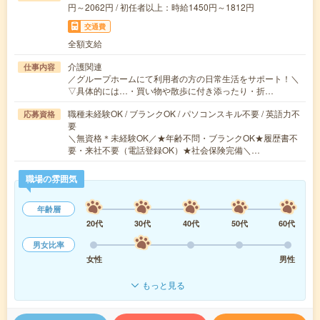
円～2062円 / 初任者以上：時給1450円～1812円
交通費
全額支給
介護関連
仕事内容
／グループホームにて利用者の方の日常生活をサポート！＼
▽具体的には…・買い物や散歩に付き添ったり・折…
職種未経験OK / ブランクOK / パソコンスキル不要 / 英語力不
応募資格
要
＼無資格＊未経験OK／★年齢不問・ブランクOK★履歴書不
要・来社不要（電話登録OK）★社会保険完備＼…
職場の雰囲気
年齢層
20代
30代
40代
50代
60代
男女比率
女性
男性
もっと見る