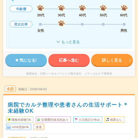
年齢層
20代
30代
40代
50代
60代
男女比率
女性
男性
もっと見る
気になる!
応募へ進む
詳しく見る
派遣会社
日研トータルソーシング株式会社 メディカルケア事業部
未読
掲載日
2026/08/03
病院でカルテ整理や患者さんの生活サポート＊
未経験OK
職種未経験OK
交通費別途支給あり
土日祝日が休み
残業なし
WEB登録OK
派遣