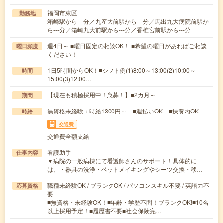
福岡市東区
勤務地
箱崎駅から---分／九産大前駅から---分／馬出九大病院前駅か
ら---分／箱崎九大前駅から---分／香椎宮前駅から---分
週4日～ ■曜日固定の相談OK！ ■希望の曜日があればご相談
曜日頻度
ください！
1日5時間からOK！■シフト例(1)8:00～13:00(2)10:00～
時間
15:00(3)12:00…
【現在も積極採用中！急募！】■2カ月～
期間
無資格未経験：時給1300円～ ■週払いOK ■扶養内OK
時給
交通費
交通費全額支給
看護助手
仕事内容
▼病院の一般病棟にて看護師さんのサポート！具体的に
は、・器具の洗浄・ベットメイキングやシーツ交換・移…
職種未経験OK / ブランクOK / パソコンスキル不要 / 英語力不
応募資格
要
■無資格・未経験OK！■年齢・学歴不問！ブランクOK!■10名
以上採用予定！■履歴書不要■社会保険完…