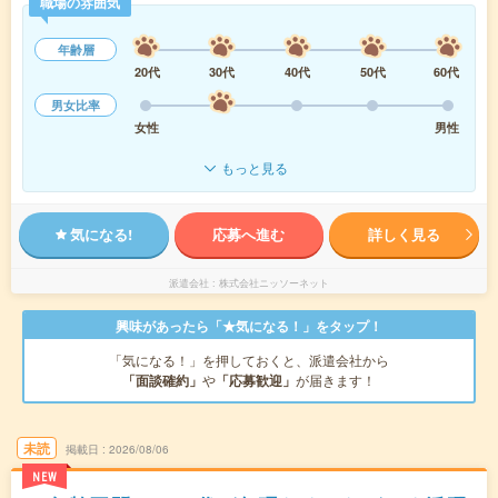
職場の雰囲気
年齢層
20代
30代
40代
50代
60代
男女比率
女性
男性
もっと見る
気になる!
応募へ進む
詳しく見る
派遣会社
株式会社ニッソーネット
興味があったら「★気になる！」をタップ！
「気になる！」を押しておくと、派遣会社から
「面談確約」
や
「応募歓迎」
が届きます！
未読
掲載日
2026/08/06
NEW