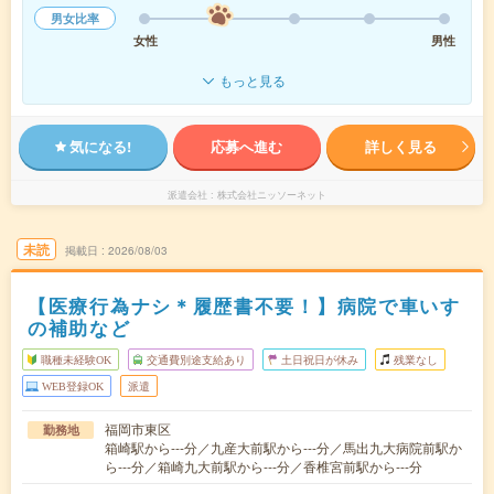
男女比率
女性
男性
もっと見る
気になる!
応募へ進む
詳しく見る
派遣会社
株式会社ニッソーネット
未読
掲載日
2026/08/03
【医療行為ナシ＊履歴書不要！】病院で車いす
の補助など
職種未経験OK
交通費別途支給あり
土日祝日が休み
残業なし
WEB登録OK
派遣
福岡市東区
勤務地
箱崎駅から---分／九産大前駅から---分／馬出九大病院前駅か
ら---分／箱崎九大前駅から---分／香椎宮前駅から---分