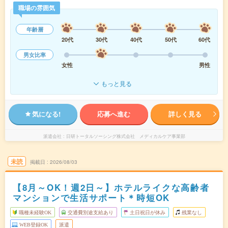
職場の雰囲気
年齢層
20代
30代
40代
50代
60代
男女比率
女性
男性
もっと見る
気になる!
応募へ進む
詳しく見る
派遣会社
日研トータルソーシング株式会社 メディカルケア事業部
未読
掲載日
2026/08/03
【8月～OK！週2日～】ホテルライクな高齢者
マンションで生活サポート＊時短OK
職種未経験OK
交通費別途支給あり
土日祝日が休み
残業なし
WEB登録OK
派遣