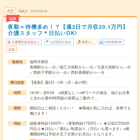
未読
掲載日
2026/08/06
NEW
夜勤＝待機多め！？【週2日で月収20.1万円】
介護スタッフ＊日払いOK!
交通費別途支給あり
土日祝日が休み
残業なし
WEB登録OK
派遣
福岡市東区
勤務地
香椎駅から---分／福工大前駅から---分／九産大前駅から---分
／西鉄千早駅から---分／西鉄香椎駅から---分
【夜勤】週2日～OK（月～金の間）
曜日頻度
16:00～翌9:00 ※残業なし！※Wワークの場合、他のお仕事
時間
と合わせ週40時間超の就業はご案内で…
開始日はご相談ください！ ★職場が気に入れば、長期でも
期間
働けます！
経験者時給1400円～（夜勤時給1750円～）★日収2万5200
時給
円以上★日払い／週払い制度あり（月払いも選べます）※稼
働開始時は手続き完了次第のお支払いとなります。