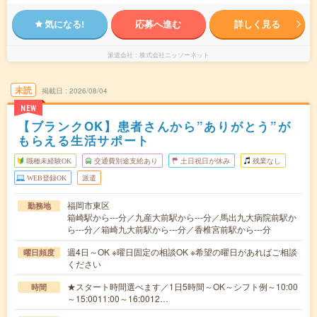
気になる!
応募へ進む
詳しく見る
派遣会社
株式会社ニッソーネット
未読
掲載日
2026/08/04
NEW
【ブランクOK】患者さんから”ありがとう”が
もらえる生活サポート
職種未経験OK
交通費別途支給あり
土日祝日が休み
残業なし
WEB登録OK
派遣
福岡市東区
勤務地
箱崎駅から---分／九産大前駅から---分／馬出九大病院前駅か
ら---分／箱崎九大前駅から---分／香椎宮前駅から---分
週4日～OK ※曜日固定の相談OK ※希望の曜日があればご相談
曜日頻度
ください
★スタート時間選べます／1日5時間～OK～シフト例～10:00
時間
～15:0011:00～16:0012…