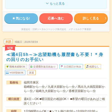
もっと見る
気になる!
応募へ進む
詳しく見る
派遣会社
日研トータルソーシング株式会社 メディカルケア事業部
未読
掲載日
2026/08/04
NEW
≪週4日5h～≫志望動機も履歴書も不要！＊身
の回りのお手伝い
職種未経験OK
交通費別途支給あり
土日祝日が休み
残業なし
WEB登録OK
派遣
福岡市東区
勤務地
箱崎駅から---分／九産大前駅から---分／馬出九大病院前駅か
ら---分／箱崎九大前駅から---分／香椎宮前駅から---分
週4日～OK ■曜日固定の相談OK！ ■希望の曜日があればご相
曜日頻度
談ください！
1日5時間からOK！■シフト例(1)8:00～13:00(2)10:00～
時間