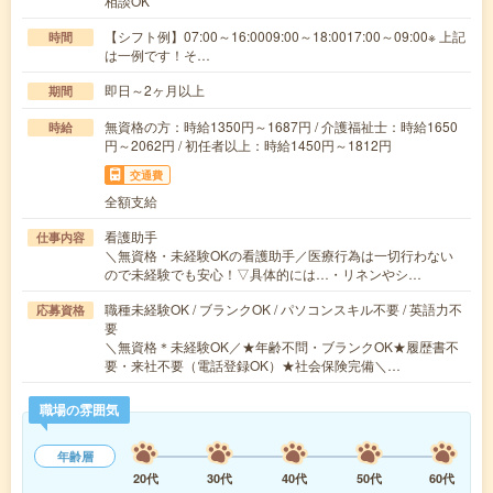
相談OK
【シフト例】07:00～16:0009:00～18:0017:00～09:00※ 上記
時間
は一例です！そ…
即日～2ヶ月以上
期間
無資格の方：時給1350円～1687円 / 介護福祉士：時給1650
時給
円～2062円 / 初任者以上：時給1450円～1812円
交通費
全額支給
看護助手
仕事内容
＼無資格・未経験OKの看護助手／医療行為は一切行わない
ので未経験でも安心！▽具体的には…・リネンやシ…
職種未経験OK / ブランクOK / パソコンスキル不要 / 英語力不
応募資格
要
＼無資格＊未経験OK／★年齢不問・ブランクOK★履歴書不
要・来社不要（電話登録OK）★社会保険完備＼…
職場の雰囲気
年齢層
20代
30代
40代
50代
60代