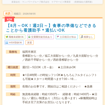
派遣会社
マンパワーグループ株式会社 ケアサービス事業部 （医療福祉介護関連）
未読
掲載日
2026/08/05
NEW
【8月～OK！週2日～】食事の準備などできる
ことから看護助手＊週払いOK
職種未経験OK
交通費別途支給あり
土日祝日が休み
残業なし
WEB登録OK
派遣
福岡市東区
勤務地
香椎駅から---分／福工大前駅から---分／九産大前駅から---分
／西鉄千早駅から---分／西鉄香椎駅から---分
週2日～5日OK（月～金） ★土日休みOK
曜日頻度
★1日4時間～の時短シフトOK★もちろんフルタイムシフト
時間
も可能★スタート時間選べます7:00～16:…
長期のお仕事です。開始日はご相談ください！ ★急募
期間
無資格未経験：時給1350円～ 経験者：時給1400円～★日
時給
払い／週払い制度あり（月払いも選べます）※稼働開始時は
手続き完了次第のお支払いとなります。