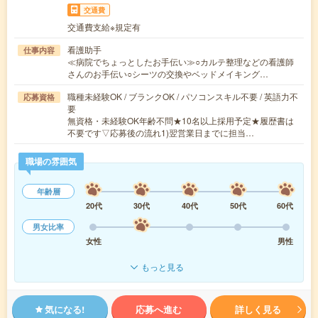
交通費
交通費支給※規定有
看護助手
仕事内容
≪病院でちょっとしたお手伝い≫○カルテ整理などの看護師
さんのお手伝い○シーツの交換やベッドメイキング…
職種未経験OK / ブランクOK / パソコンスキル不要 / 英語力不
応募資格
要
無資格・未経験OK年齢不問★10名以上採用予定★履歴書は
不要です▽応募後の流れ1)翌営業日までに担当…
職場の雰囲気
年齢層
20代
30代
40代
50代
60代
男女比率
女性
男性
もっと見る
気になる!
応募へ進む
詳しく見る