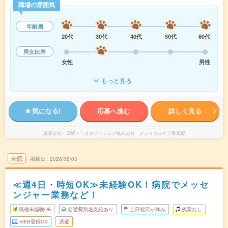
職場の雰囲気
年齢層
20代
30代
40代
50代
60代
男女比率
女性
男性
もっと見る
気になる!
応募へ進む
詳しく見る
派遣会社
日研トータルソーシング株式会社 メディカルケア事業部
未読
掲載日
2026/08/03
≪週4日・時短OK≫未経験OK！病院でメッセ
ンジャー業務など！
職種未経験OK
交通費別途支給あり
土日祝日が休み
残業なし
WEB登録OK
派遣