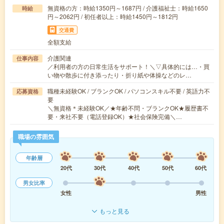
無資格の方：時給1350円～1687円 / 介護福祉士：時給1650
時給
円～2062円 / 初任者以上：時給1450円～1812円
交通費
全額支給
介護関連
仕事内容
／利用者の方の日常生活をサポート！＼▽具体的には…・買
い物や散歩に付き添ったり・折り紙や体操などのレ…
職種未経験OK / ブランクOK / パソコンスキル不要 / 英語力不
応募資格
要
＼無資格＊未経験OK／★年齢不問・ブランクOK★履歴書不
要・来社不要（電話登録OK）★社会保険完備＼…
職場の雰囲気
年齢層
20代
30代
40代
50代
60代
男女比率
女性
男性
もっと見る