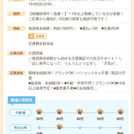
15:00(3)12:00…
【積極採用中！急募！】＊1年以上勤務している方が多数！
期間
ご応募から最短2～3日後の就業も相談可能です！
無資格未経験：時給1300円～ ■週払いOK ■扶養内OK
時給
交通費
交通費全額支給
介護関連
仕事内容
／無資格未経験から始める介護施設での生活サポート！＼
「話し相手になって、うんうんとうなずく」「天気が…
職種未経験OK / ブランクOK / パソコンスキル不要 / 英語力不
応募資格
要
■無資格・未経験OK！■年齢・学歴不問！ブランクOK!■10名
以上採用予定！■履歴書不要■社会保険完…
職場の雰囲気
年齢層
20代
30代
40代
50代
60代
男女比率
女性
男性