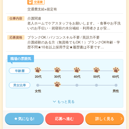
交通費
交通費支給※規定有
介護関連
仕事内容
老人ホームでケアスタッフをお願いします。・食事やお手洗
いのお手伝い・就寝前の水分補給・利用者さまが安…
ブランクOK / パソコンスキル不要 / 英語力不要
応募資格
介護経験のある方（無資格でもOK！）ブランクOK年齢・学
歴不問★10名以上採用予定★履歴書は不要です…
職場の雰囲気
年齢層
20代
30代
40代
50代
60代
男女比率
女性
男性
もっと見る
気になる!
応募へ進む
詳しく見る