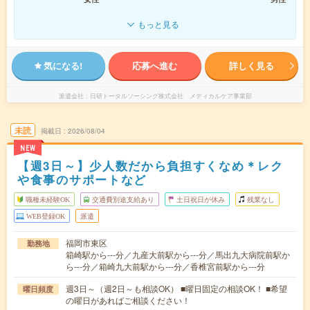
もっと見る
気になる!
応募へ進む
詳しく見る
派遣会社
日研トータルソーシング株式会社 メディカルケア事業部
未読
掲載日
2026/08/04
NEW
【週3日～】少人数だから負担すくなめ＊レク
や食事のサポートなど
職種未経験OK
交通費別途支給あり
土日祝日が休み
残業なし
WEB登録OK
派遣
福岡市東区
勤務地
箱崎駅から---分／九産大前駅から---分／馬出九大病院前駅か
ら---分／箱崎九大前駅から---分／香椎宮前駅から---分
週3日～（週2日～も相談OK） ■曜日固定の相談OK！ ■希望
曜日頻度
の曜日があればご相談ください！