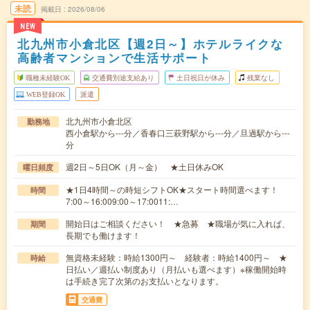
未読
掲載日
2026/08/06
NEW
北九州市小倉北区【週2日～】ホテルライクな
高齢者マンションで生活サポート
職種未経験OK
交通費別途支給あり
土日祝日が休み
残業なし
WEB登録OK
派遣
北九州市小倉北区
勤務地
西小倉駅から---分／香春口三萩野駅から---分／旦過駅から---
分
週2日～5日OK（月～金） ★土日休みOK
曜日頻度
★1日4時間～の時短シフトOK★スタート時間選べます！
時間
7:00～16:009:00～17:0011:…
開始日はご相談ください！ ★急募 ★職場が気に入れば、
期間
長期でも働けます！
無資格未経験：時給1300円～ 経験者：時給1400円～ ★
時給
日払い／週払い制度あり（月払いも選べます）※稼働開始時
は手続き完了次第のお支払いとなります。
交通費