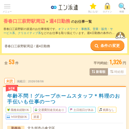
メニュー
気になる!
ログイン
検索
香春口三萩野駅周辺
×
週4日勤務
のお仕事一覧
香春口三萩野駅の派遣のお仕事情報です。
オフィスワーク・事務系
、
営業・販売・サ
ービス系
、
クリエイティブ系
などのお仕事を取り揃えています。週4日勤務の条件の他
に、
交通費別途支給あり
、
職種未経験OK
、
友だちと一緒の応募OK
などのこだわり条
件も取り揃えています。
条件の変更
香春口三萩野駅周辺 / 週4日勤務
53
1,326
全
件
平均時給:
円
時給順
新着順
未読
掲載日
2026/08/06
NEW
年齢不問！グループホームスタッフ＊料理のお
手伝いも仕事の一つ
職種未経験OK
交通費別途支給あり
土日祝日が休み
残業なし
WEB登録OK
派遣
北九州市小倉北区
勤務地