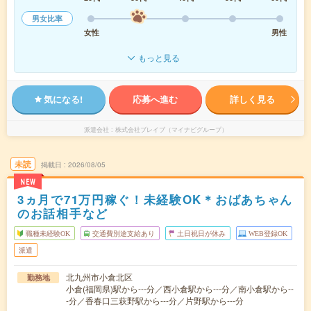
男女比率
女性
男性
もっと見る
気になる!
応募へ進む
詳しく見る
派遣会社
株式会社ブレイブ（マイナビグループ）
未読
掲載日
2026/08/05
NEW
3ヵ月で71万円稼ぐ！未経験OK＊おばあちゃん
のお話相手など
職種未経験OK
交通費別途支給あり
土日祝日が休み
WEB登録OK
派遣
北九州市小倉北区
勤務地
小倉(福岡県)駅から---分／西小倉駅から---分／南小倉駅から--
-分／香春口三萩野駅から---分／片野駅から---分