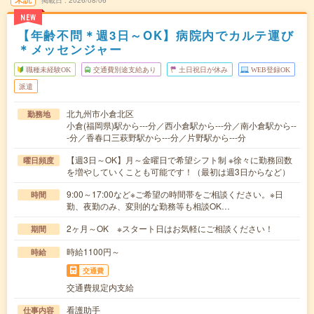
掲載日
2026/08/06
NEW
【年齢不問＊週3日～OK】病院内でカルテ運び
＊メッセンジャー
職種未経験OK
交通費別途支給あり
土日祝日が休み
WEB登録OK
派遣
北九州市小倉北区
勤務地
小倉(福岡県)駅から---分／西小倉駅から---分／南小倉駅から--
-分／香春口三萩野駅から---分／片野駅から---分
【週3日～OK】月～金曜日で希望シフト制 ※徐々に勤務回数
曜日頻度
を増やしていくことも可能です！（最初は週3日からなど）
9:00～17:00など※ご希望の時間帯をご相談ください。※日
時間
勤、夜勤のみ、変則的な勤務等も相談OK…
2ヶ月～OK ※スタート日はお気軽にご相談ください！
期間
時給1100円～
時給
交通費
交通費規定内支給
看護助手
仕事内容