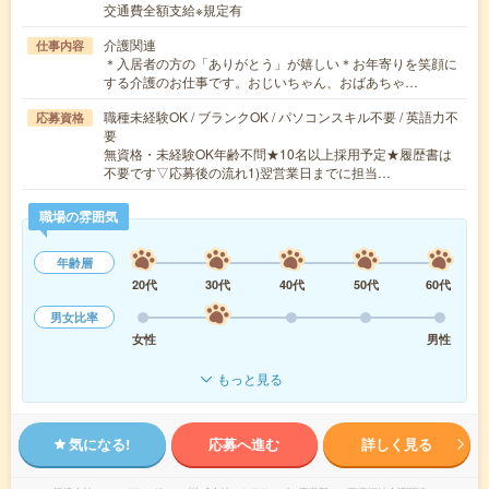
交通費全額支給※規定有
介護関連
仕事内容
＊入居者の方の「ありがとう」が嬉しい＊お年寄りを笑顔に
する介護のお仕事です。おじいちゃん、おばあちゃ…
職種未経験OK / ブランクOK / パソコンスキル不要 / 英語力不
応募資格
要
無資格・未経験OK年齢不問★10名以上採用予定★履歴書は
不要です▽応募後の流れ1)翌営業日までに担当…
職場の雰囲気
年齢層
20代
30代
40代
50代
60代
男女比率
女性
男性
もっと見る
気になる!
応募へ進む
詳しく見る