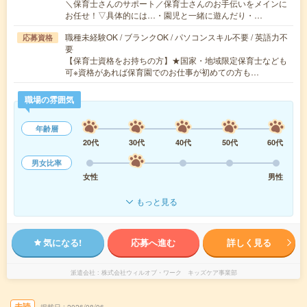
＼保育士さんのサポート／保育士さんのお手伝いをメインに
お任せ！▽具体的には…・園児と一緒に遊んだり・…
職種未経験OK / ブランクOK / パソコンスキル不要 / 英語力不
応募資格
要
【保育士資格をお持ちの方】★国家・地域限定保育士なども
可※資格があれば保育園でのお仕事が初めての方も…
職場の雰囲気
年齢層
20代
30代
40代
50代
60代
男女比率
女性
男性
もっと見る
気になる!
応募へ進む
詳しく見る
派遣会社
株式会社ウィルオブ・ワーク キッズケア事業部
未読