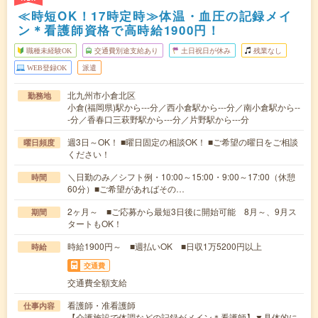
≪時短OK！17時定時≫体温・血圧の記録メイ
ン＊看護師資格で高時給1900円！
職種未経験OK
交通費別途支給あり
土日祝日が休み
残業なし
WEB登録OK
派遣
北九州市小倉北区
勤務地
小倉(福岡県)駅から---分／西小倉駅から---分／南小倉駅から--
-分／香春口三萩野駅から---分／片野駅から---分
週3日～OK！ ■曜日固定の相談OK！ ■ご希望の曜日をご相談
曜日頻度
ください！
＼日勤のみ／シフト例・10:00～15:00・9:00～17:00（休憩
時間
60分）■ご希望があればその…
2ヶ月～ ■ご応募から最短3日後に開始可能 8月～、9月ス
期間
タートもOK！
時給1900円～ ■週払いOK ■日収1万5200円以上
時給
交通費
交通費全額支給
看護師・准看護師
仕事内容
【介護施設で体調などの記録がメイン＊看護師】▼具体的に