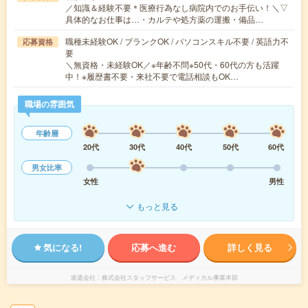
／知識＆経験不要＊医療行為なし病院内でのお手伝い！＼▽
具体的なお仕事は…・カルテや処方薬の運搬・備品…
職種未経験OK / ブランクOK / パソコンスキル不要 / 英語力不
応募資格
要
＼無資格・未経験OK／※年齢不問※50代・60代の方も活躍
中！※履歴書不要・来社不要で電話相談もOK…
職場の雰囲気
年齢層
20代
30代
40代
50代
60代
男女比率
女性
男性
もっと見る
気になる!
応募へ進む
詳しく見る
派遣会社
株式会社スタッフサービス メディカル事業本部