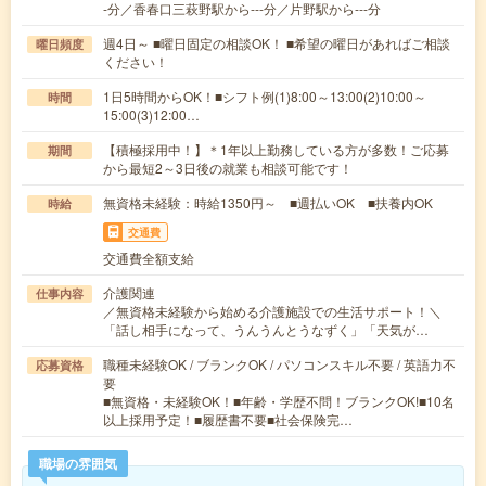
-分／香春口三萩野駅から---分／片野駅から---分
週4日～ ■曜日固定の相談OK！ ■希望の曜日があればご相談
曜日頻度
ください！
1日5時間からOK！■シフト例(1)8:00～13:00(2)10:00～
時間
15:00(3)12:00…
【積極採用中！】＊1年以上勤務している方が多数！ご応募
期間
から最短2～3日後の就業も相談可能です！
無資格未経験：時給1350円～ ■週払いOK ■扶養内OK
時給
交通費
交通費全額支給
介護関連
仕事内容
／無資格未経験から始める介護施設での生活サポート！＼
「話し相手になって、うんうんとうなずく」「天気が…
職種未経験OK / ブランクOK / パソコンスキル不要 / 英語力不
応募資格
要
■無資格・未経験OK！■年齢・学歴不問！ブランクOK!■10名
以上採用予定！■履歴書不要■社会保険完…
職場の雰囲気