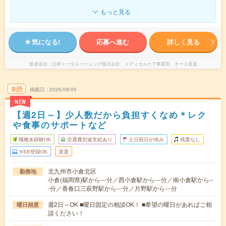
もっと見る
気になる!
応募へ進む
詳しく見る
派遣会社
日研トータルソーシング株式会社 メディカルケア事業部 ナース派遣
未読
掲載日
2026/08/05
NEW
【週2日～】少人数だから負担すくなめ＊レク
や食事のサポートなど
職種未経験OK
交通費別途支給あり
土日祝日が休み
残業なし
WEB登録OK
派遣
北九州市小倉北区
勤務地
小倉(福岡県)駅から---分／西小倉駅から---分／南小倉駅から--
-分／香春口三萩野駅から---分／片野駅から---分
週2日～OK ■曜日固定の相談OK！ ■希望の曜日があればご相
曜日頻度
談ください！