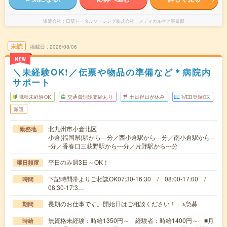
派遣会社
日研トータルソーシング株式会社 メディカルケア事業部
未読
掲載日
2026/08/06
NEW
＼未経験OK!／伝票や物品の準備など＊病院内
サポート
職種未経験OK
交通費別途支給あり
土日祝日が休み
WEB登録OK
派遣
北九州市小倉北区
勤務地
小倉(福岡県)駅から---分／西小倉駅から---分／南小倉駅から--
-分／香春口三萩野駅から---分／片野駅から---分
平日のみ週3日～OK！
曜日頻度
下記時間帯よりご相談OK07:30-16:30 / 08:00-17:00 /
時間
08:30-17:3…
長期のお仕事です。開始日はご相談ください！ ※急募
期間
無資格未経験：時給1350円～ 経験者：時給1400円～ ■月
時給