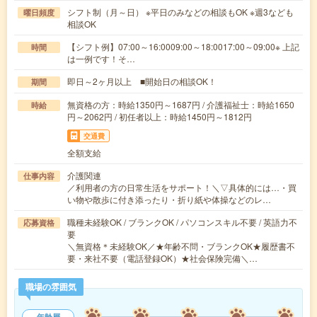
シフト制（月～日） ※平日のみなどの相談もOK ※週3なども
曜日頻度
相談OK
【シフト例】07:00～16:0009:00～18:0017:00～09:00※ 上記
時間
は一例です！そ…
即日～2ヶ月以上 ■開始日の相談OK！
期間
無資格の方：時給1350円～1687円 / 介護福祉士：時給1650
時給
円～2062円 / 初任者以上：時給1450円～1812円
交通費
全額支給
介護関連
仕事内容
／利用者の方の日常生活をサポート！＼▽具体的には…・買
い物や散歩に付き添ったり・折り紙や体操などのレ…
職種未経験OK / ブランクOK / パソコンスキル不要 / 英語力不
応募資格
要
＼無資格＊未経験OK／★年齢不問・ブランクOK★履歴書不
要・来社不要（電話登録OK）★社会保険完備＼…
職場の雰囲気
年齢層