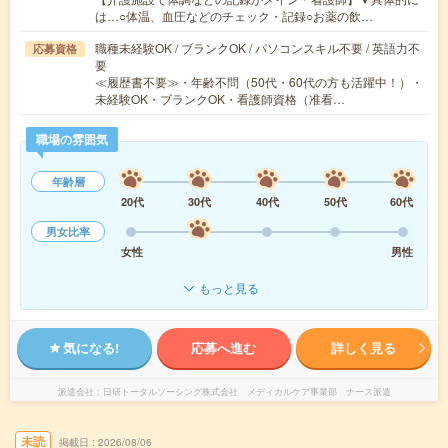
は…○体温、血圧などのチェック・記録○お薬の飲…
職種未経験OK / ブランクOK / パソコンスキル不要 / 英語力不
応募資格
要
≪履歴書不要≫・年齢不問（50代・60代の方も活躍中！）・
未経験OK・ブランクOK・看護師資格（准看…
職場の雰囲気
年齢層
20代
30代
40代
50代
60代
男女比率
女性
男性
もっと見る
気になる!
応募へ進む
詳しく見る
派遣会社
日研トータルソーシング株式会社 メディカルケア事業部 ナース派遣
未読
掲載日
2026/08/06