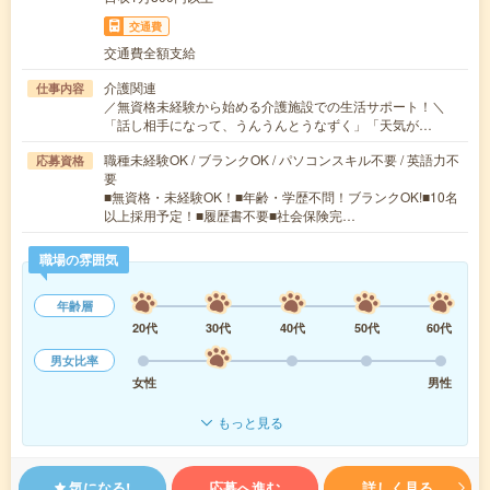
交通費
交通費全額支給
介護関連
仕事内容
／無資格未経験から始める介護施設での生活サポート！＼
「話し相手になって、うんうんとうなずく」「天気が…
職種未経験OK / ブランクOK / パソコンスキル不要 / 英語力不
応募資格
要
■無資格・未経験OK！■年齢・学歴不問！ブランクOK!■10名
以上採用予定！■履歴書不要■社会保険完…
職場の雰囲気
年齢層
20代
30代
40代
50代
60代
男女比率
女性
男性
もっと見る
気になる!
応募へ進む
詳しく見る