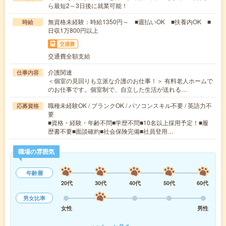
ら最短2～3日後に就業可能！
無資格未経験：時給1350円～ ■週払いOK ■扶養内OK ■
時給
日収1万800円以上
交通費
交通費全額支給
介護関連
仕事内容
＜個室の見回りも立派な介護のお仕事！＞ 有料老人ホームで
のお仕事です。個室制で、自立した生活が送れる…
職種未経験OK / ブランクOK / パソコンスキル不要 / 英語力不
応募資格
要
■資格・経験・年齢不問■学歴不問■10名以上採用予定！■履
歴書不要■面談確約■社会保険完備■社員登用…
職場の雰囲気
年齢層
20代
30代
40代
50代
60代
男女比率
女性
男性