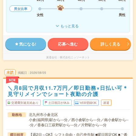
男女比率
女性
男性
もっと見る
気になる!
応募へ進む
詳しく見る
派遣会社
株式会社ニッソーネット
未読
掲載日
2026/08/05
NEW
＼月8回で月収11.7万円／即日勤務×日払い可＊
見守りメインでショート夜勤の介護
交通費別途支給あり
土日祝日が休み
WEB登録OK
派遣
北九州市小倉北区
勤務地
小倉(福岡県)駅から---分／西小倉駅から---分／南小倉駅から--
-分／香春口三萩野駅から---分／片野駅から---分
【週2日～OK】シフト自由・自己申告制 ■曜日固定OK ■ご希
曜日頻度