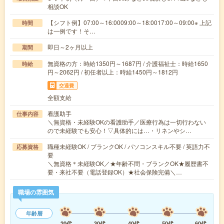
相談OK
【シフト例】07:00～16:0009:00～18:0017:00～09:00※ 上記
時間
は一例です！そ…
即日～2ヶ月以上
期間
無資格の方：時給1350円～1687円 / 介護福祉士：時給1650
時給
円～2062円 / 初任者以上：時給1450円～1812円
交通費
全額支給
看護助手
仕事内容
＼無資格・未経験OKの看護助手／医療行為は一切行わない
ので未経験でも安心！▽具体的には…・リネンやシ…
職種未経験OK / ブランクOK / パソコンスキル不要 / 英語力不
応募資格
要
＼無資格＊未経験OK／★年齢不問・ブランクOK★履歴書不
要・来社不要（電話登録OK）★社会保険完備＼…
職場の雰囲気
年齢層
20代
30代
40代
50代
60代