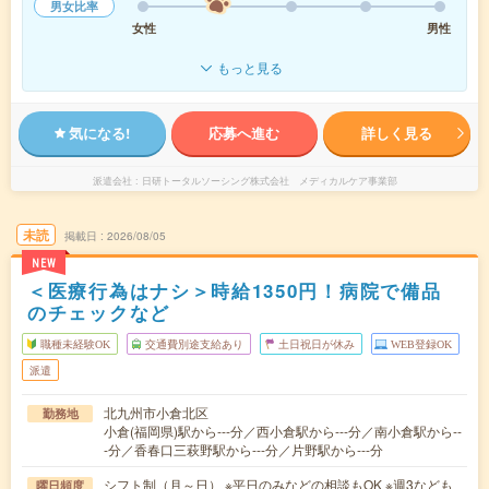
男女比率
女性
男性
もっと見る
気になる!
応募へ進む
詳しく見る
派遣会社
日研トータルソーシング株式会社 メディカルケア事業部
未読
掲載日
2026/08/05
NEW
＜医療行為はナシ＞時給1350円！病院で備品
のチェックなど
職種未経験OK
交通費別途支給あり
土日祝日が休み
WEB登録OK
派遣
北九州市小倉北区
勤務地
小倉(福岡県)駅から---分／西小倉駅から---分／南小倉駅から--
-分／香春口三萩野駅から---分／片野駅から---分
シフト制（月～日） ※平日のみなどの相談もOK ※週3なども
曜日頻度