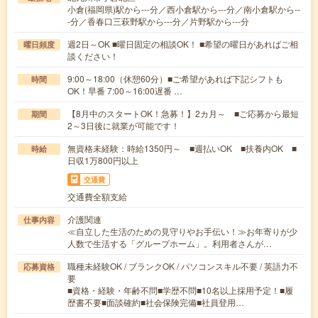
小倉(福岡県)駅から---分／西小倉駅から---分／南小倉駅から--
-分／香春口三萩野駅から---分／片野駅から---分
週2日～OK ■曜日固定の相談OK！ ■希望の曜日があればご相
曜日頻度
談ください！
9:00～18:00（休憩60分）■ご希望があれば下記シフトも
時間
OK！早番 7:00～16:00遅番 …
【8月中のスタートOK！急募！】2カ月～ ■ご応募から最短
期間
2～3日後に就業が可能です！
無資格未経験：時給1350円～ ■週払いOK ■扶養内OK ■
時給
日収1万800円以上
交通費
交通費全額支給
介護関連
仕事内容
≪自立した生活のための見守りやお手伝い！≫お年寄りが少
人数で生活する「グループホーム」。利用者さんが…
職種未経験OK / ブランクOK / パソコンスキル不要 / 英語力不
応募資格
要
■資格・経験・年齢不問■学歴不問■10名以上採用予定！■履
歴書不要■面談確約■社会保険完備■社員登用…