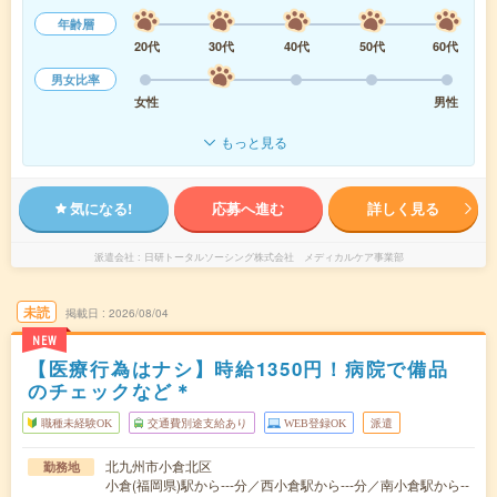
年齢層
20代
30代
40代
50代
60代
男女比率
女性
男性
もっと見る
気になる!
応募へ進む
詳しく見る
派遣会社
日研トータルソーシング株式会社 メディカルケア事業部
未読
掲載日
2026/08/04
NEW
【医療行為はナシ】時給1350円！病院で備品
のチェックなど＊
職種未経験OK
交通費別途支給あり
WEB登録OK
派遣
北九州市小倉北区
勤務地
小倉(福岡県)駅から---分／西小倉駅から---分／南小倉駅から--