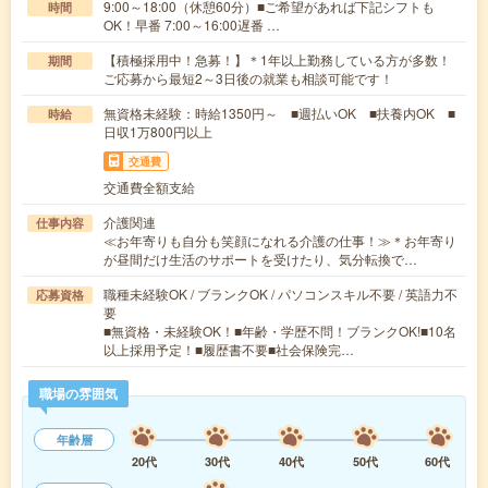
9:00～18:00（休憩60分）■ご希望があれば下記シフトも
時間
OK！早番 7:00～16:00遅番 …
【積極採用中！急募！】＊1年以上勤務している方が多数！
期間
ご応募から最短2～3日後の就業も相談可能です！
無資格未経験：時給1350円～ ■週払いOK ■扶養内OK ■
時給
日収1万800円以上
交通費
交通費全額支給
介護関連
仕事内容
≪お年寄りも自分も笑顔になれる介護の仕事！≫＊お年寄り
が昼間だけ生活のサポートを受けたり、気分転換で…
職種未経験OK / ブランクOK / パソコンスキル不要 / 英語力不
応募資格
要
■無資格・未経験OK！■年齢・学歴不問！ブランクOK!■10名
以上採用予定！■履歴書不要■社会保険完…
職場の雰囲気
年齢層
20代
30代
40代
50代
60代