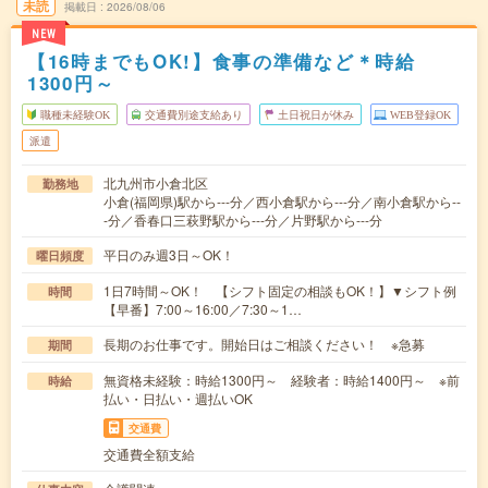
未読
掲載日
2026/08/06
NEW
【16時までもOK!】食事の準備など＊時給
1300円～
職種未経験OK
交通費別途支給あり
土日祝日が休み
WEB登録OK
派遣
北九州市小倉北区
勤務地
小倉(福岡県)駅から---分／西小倉駅から---分／南小倉駅から--
-分／香春口三萩野駅から---分／片野駅から---分
平日のみ週3日～OK！
曜日頻度
1日7時間～OK！ 【シフト固定の相談もOK！】▼シフト例
時間
【早番】7:00～16:00／7:30～1…
長期のお仕事です。開始日はご相談ください！ ※急募
期間
無資格未経験：時給1300円～ 経験者：時給1400円～ ※前
時給
払い・日払い・週払いOK
交通費
交通費全額支給