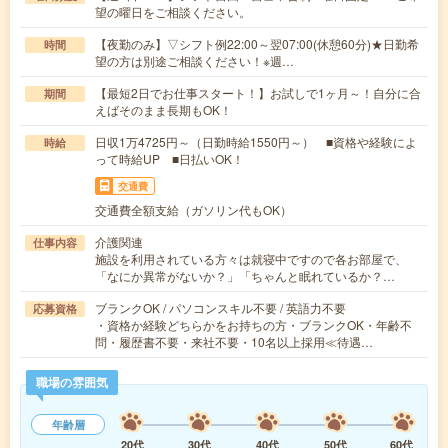
望の曜日をご相談ください。
【夜勤のみ】▽シフト例22:00～翌07:00(休憩60分)★日勤希
時間
望の方は別途ご相談ください！※週…
【最短2日でお仕事スタート！】お試しで1ヶ月～！自分に合
期間
えばそのまま長期もOK！
日収1万4725円～（日勤時給1550円～） ■資格や経験によ
時給
って時給UP ■日払いOK！
交通費
交通費全額支給（ガソリン代もOK）
介護関連
仕事内容
施設を利用されている方々は就寝中ですので各お部屋で、
「なにか異常がないか？」「ちゃんと眠れているか？…
ブランクOK / パソコンスキル不要 / 英語力不要
応募資格
・資格か経験どちらかをお持ちの方・ブランクOK・年齢不
問・履歴書不要・来社不要・10名以上採用≪待遇…
職場の雰囲気
年齢層
20代
30代
40代
50代
60代