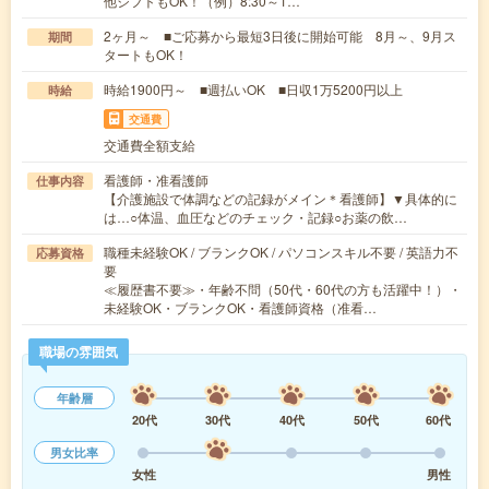
他シフトもOK！（例）8:30～1…
2ヶ月～ ■ご応募から最短3日後に開始可能 8月～、9月ス
期間
タートもOK！
時給1900円～ ■週払いOK ■日収1万5200円以上
時給
交通費
交通費全額支給
看護師・准看護師
仕事内容
【介護施設で体調などの記録がメイン＊看護師】▼具体的に
は…○体温、血圧などのチェック・記録○お薬の飲…
職種未経験OK / ブランクOK / パソコンスキル不要 / 英語力不
応募資格
要
≪履歴書不要≫・年齢不問（50代・60代の方も活躍中！）・
未経験OK・ブランクOK・看護師資格（准看…
職場の雰囲気
年齢層
20代
30代
40代
50代
60代
男女比率
女性
男性