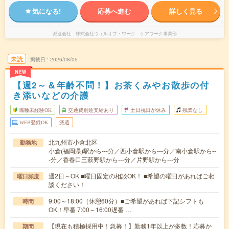
気になる!
応募へ進む
詳しく見る
派遣会社
株式会社ウィルオブ・ワーク ケアワーク事業部
未読
掲載日
2026/08/05
NEW
【週2～＆年齢不問！】お茶くみやお散歩の付
き添いなどの介護
職種未経験OK
交通費別途支給あり
土日祝日が休み
残業なし
WEB登録OK
派遣
北九州市小倉北区
勤務地
小倉(福岡県)駅から---分／西小倉駅から---分／南小倉駅から--
-分／香春口三萩野駅から---分／片野駅から---分
週2日～OK ■曜日固定の相談OK！ ■希望の曜日があればご相
曜日頻度
談ください！
9:00～18:00（休憩60分）■ご希望があれば下記シフトも
時間
OK！早番 7:00～16:00遅番 …
【現在も積極採用中！急募！】勤務1年以上が多数！応募か
期間