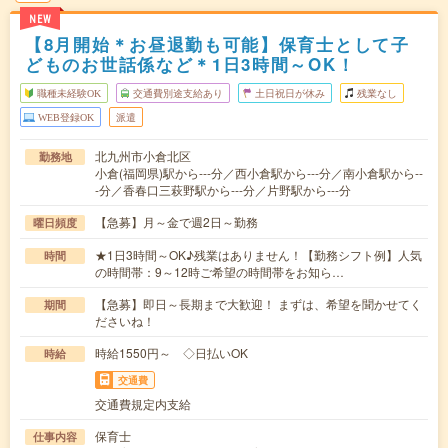
NEW
【8月開始＊お昼退勤も可能】保育士として子
どものお世話係など＊1日3時間～OK！
職種未経験OK
交通費別途支給あり
土日祝日が休み
残業なし
WEB登録OK
派遣
北九州市小倉北区
勤務地
小倉(福岡県)駅から---分／西小倉駅から---分／南小倉駅から--
-分／香春口三萩野駅から---分／片野駅から---分
【急募】月～金で週2日～勤務
曜日頻度
★1日3時間～OK♪残業はありません！【勤務シフト例】人気
時間
の時間帯：9～12時ご希望の時間帯をお知ら…
【急募】即日～長期まで大歓迎！ まずは、希望を聞かせてく
期間
ださいね！
時給1550円～ ◇日払いOK
時給
交通費
交通費規定内支給
保育士
仕事内容