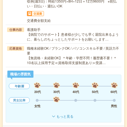
収例(週3日)：時給1350円×8H×12日＝12万9600円 ※前払
い・日払い・週払いOK
交通費
交通費全額支給
看護助手
仕事内容
【病院でのサポート】患者様が少しでも早く退院出来るよう
に、暮らしのちょっとしたサポートをお願いします…
職種未経験OK / ブランクOK / パソコンスキル不要 / 英語力不
応募資格
要
【無資格・未経験OK】＊年齢・学歴不問！履歴書不要！＊
10名以上採用予定≪資格取得支援制度あり≫受講…
職場の雰囲気
年齢層
20代
30代
40代
50代
60代
男女比率
女性
男性
もっと見る