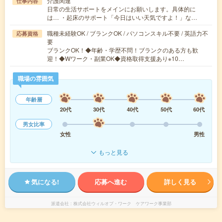
介護関連
仕事内容
日常の生活サポートをメインにお願いします。具体的に
は… ・起床のサポート「今日はいい天気ですよ！」な…
職種未経験OK / ブランクOK / パソコンスキル不要 / 英語力不
応募資格
要
ブランクOK！◆年齢・学歴不問！ブランクのある方も歓
迎！◆Wワーク・副業OK◆資格取得支援あり※10…
職場の雰囲気
年齢層
20代
30代
40代
50代
60代
男女比率
女性
男性
もっと見る
気になる!
応募へ進む
詳しく見る
派遣会社
株式会社ウィルオブ・ワーク ケアワーク事業部