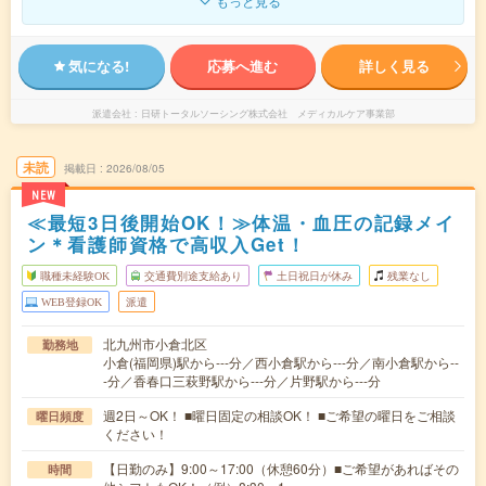
もっと見る
気になる!
応募へ進む
詳しく見る
派遣会社
日研トータルソーシング株式会社 メディカルケア事業部
未読
掲載日
2026/08/05
NEW
≪最短3日後開始OK！≫体温・血圧の記録メイ
ン＊看護師資格で高収入Get！
職種未経験OK
交通費別途支給あり
土日祝日が休み
残業なし
WEB登録OK
派遣
北九州市小倉北区
勤務地
小倉(福岡県)駅から---分／西小倉駅から---分／南小倉駅から--
-分／香春口三萩野駅から---分／片野駅から---分
週2日～OK！ ■曜日固定の相談OK！ ■ご希望の曜日をご相談
曜日頻度
ください！
【日勤のみ】9:00～17:00（休憩60分）■ご希望があればその
時間