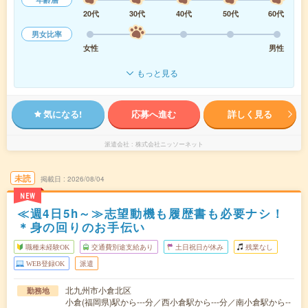
20代
30代
40代
50代
60代
男女比率
女性
男性
もっと見る
気になる!
応募へ進む
詳しく見る
派遣会社
株式会社ニッソーネット
未読
掲載日
2026/08/04
NEW
≪週4日5h～≫志望動機も履歴書も必要ナシ！
＊身の回りのお手伝い
職種未経験OK
交通費別途支給あり
土日祝日が休み
残業なし
WEB登録OK
派遣
北九州市小倉北区
勤務地
小倉(福岡県)駅から---分／西小倉駅から---分／南小倉駅から--