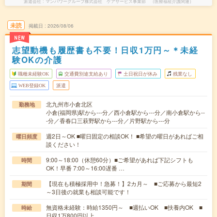
派遣会社
マンパワーグループ株式会社 ケアサービス事業部 （医療福祉介護関連）
未読
掲載日
2026/08/06
NEW
志望動機も履歴書も不要！日収1万円～＊未経
験OKの介護
職種未経験OK
交通費別途支給あり
土日祝日が休み
残業なし
WEB登録OK
派遣
北九州市小倉北区
勤務地
小倉(福岡県)駅から---分／西小倉駅から---分／南小倉駅から--
-分／香春口三萩野駅から---分／片野駅から---分
週2日～OK ■曜日固定の相談OK！ ■希望の曜日があればご相
曜日頻度
談ください！
9:00～18:00（休憩60分）■ご希望があれば下記シフトも
時間
OK！早番 7:00～16:00遅番 …
【現在も積極採用中！急募！】2カ月～ ■ご応募から最短2
期間
～3日後の就業も相談可能です！
無資格未経験：時給1350円～ ■週払いOK ■扶養内OK ■
時給
日収1万800円以上