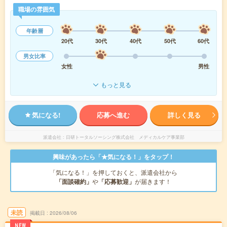
職場の雰囲気
年齢層
20代
30代
40代
50代
60代
男女比率
女性
男性
もっと見る
気になる!
応募へ進む
詳しく見る
派遣会社
日研トータルソーシング株式会社 メディカルケア事業部
興味があったら「★気になる！」をタップ！
「気になる！」を押しておくと、派遣会社から
「面談確約」
や
「応募歓迎」
が届きます！
未読
掲載日
2026/08/06
NEW