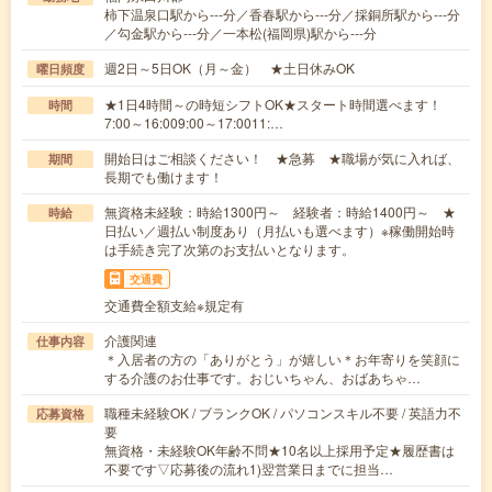
柿下温泉口駅から---分／香春駅から---分／採銅所駅から---分
／勾金駅から---分／一本松(福岡県)駅から---分
週2日～5日OK（月～金） ★土日休みOK
曜日頻度
★1日4時間～の時短シフトOK★スタート時間選べます！
時間
7:00～16:009:00～17:0011:…
開始日はご相談ください！ ★急募 ★職場が気に入れば、
期間
長期でも働けます！
無資格未経験：時給1300円～ 経験者：時給1400円～ ★
時給
日払い／週払い制度あり（月払いも選べます）※稼働開始時
は手続き完了次第のお支払いとなります。
交通費
交通費全額支給※規定有
介護関連
仕事内容
＊入居者の方の「ありがとう」が嬉しい＊お年寄りを笑顔に
する介護のお仕事です。おじいちゃん、おばあちゃ…
職種未経験OK / ブランクOK / パソコンスキル不要 / 英語力不
応募資格
要
無資格・未経験OK年齢不問★10名以上採用予定★履歴書は
不要です▽応募後の流れ1)翌営業日までに担当…