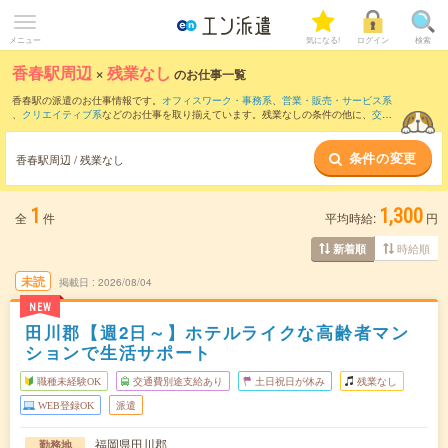
メニュー
気になる!
ログイン
検索
香春駅周辺
×
残業なし
のお仕事一覧
香春駅の派遣のお仕事情報です。
オフィスワーク・事務系
、
営業・販売・サービス系
、
クリエイティブ系
などのお仕事を取り揃えています。残業なしの条件の他に、
交通
費別途支給あり
、
職種未経験OK
、
友だちと一緒の応募OK
などのこだわり条件も取り
揃えています。
条件の変更
香春駅周辺 / 残業なし
1
1,300
全
件
平均時給:
円
時給順
新着順
未読
掲載日
2026/08/04
NEW
田川郡【週2日～】ホテルライクな高齢者マン
ションで生活サポート
職種未経験OK
交通費別途支給あり
土日祝日が休み
残業なし
WEB登録OK
派遣
福岡県田川郡
勤務地