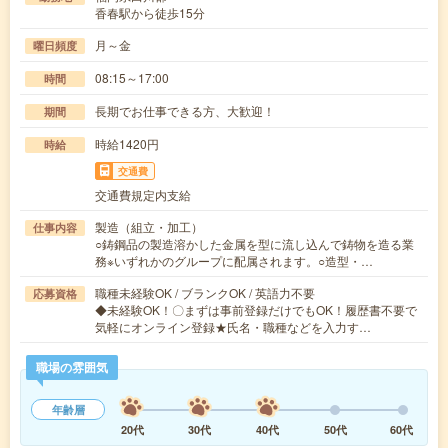
香春駅から徒歩15分
月～金
曜日頻度
08:15～17:00
時間
長期でお仕事できる方、大歓迎！
期間
時給1420円
時給
交通費
交通費規定内支給
製造（組立・加工）
仕事内容
○鋳鋼品の製造溶かした金属を型に流し込んで鋳物を造る業
務※いずれかのグループに配属されます。○造型・…
職種未経験OK / ブランクOK / 英語力不要
応募資格
◆未経験OK！〇まずは事前登録だけでもOK！履歴書不要で
気軽にオンライン登録★氏名・職種などを入力す…
職場の雰囲気
年齢層
20代
30代
40代
50代
60代