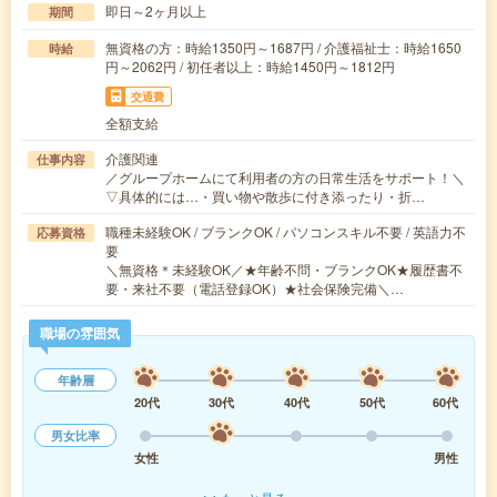
即日～2ヶ月以上
期間
無資格の方：時給1350円～1687円 / 介護福祉士：時給1650
時給
円～2062円 / 初任者以上：時給1450円～1812円
交通費
全額支給
介護関連
仕事内容
／グループホームにて利用者の方の日常生活をサポート！＼
▽具体的には…・買い物や散歩に付き添ったり・折…
職種未経験OK / ブランクOK / パソコンスキル不要 / 英語力不
応募資格
要
＼無資格＊未経験OK／★年齢不問・ブランクOK★履歴書不
要・来社不要（電話登録OK）★社会保険完備＼…
職場の雰囲気
年齢層
20代
30代
40代
50代
60代
男女比率
女性
男性