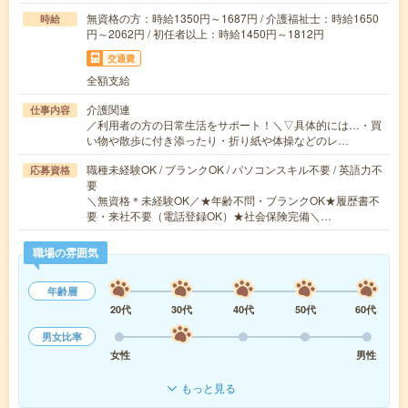
無資格の方：時給1350円～1687円 / 介護福祉士：時給1650
時給
円～2062円 / 初任者以上：時給1450円～1812円
交通費
全額支給
介護関連
仕事内容
／利用者の方の日常生活をサポート！＼▽具体的には…・買
い物や散歩に付き添ったり・折り紙や体操などのレ…
職種未経験OK / ブランクOK / パソコンスキル不要 / 英語力不
応募資格
要
＼無資格＊未経験OK／★年齢不問・ブランクOK★履歴書不
要・来社不要（電話登録OK）★社会保険完備＼…
職場の雰囲気
年齢層
20代
30代
40代
50代
60代
男女比率
女性
男性
もっと見る