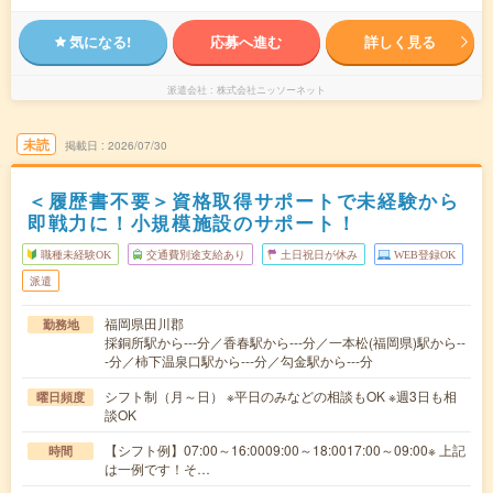
気になる!
応募へ進む
詳しく見る
派遣会社
株式会社ニッソーネット
未読
掲載日
2026/07/30
＜履歴書不要＞資格取得サポートで未経験から
即戦力に！小規模施設のサポート！
職種未経験OK
交通費別途支給あり
土日祝日が休み
WEB登録OK
派遣
福岡県田川郡
勤務地
採銅所駅から---分／香春駅から---分／一本松(福岡県)駅から--
-分／柿下温泉口駅から---分／勾金駅から---分
シフト制（月～日） ※平日のみなどの相談もOK ※週3日も相
曜日頻度
談OK
【シフト例】07:00～16:0009:00～18:0017:00～09:00※ 上記
時間
は一例です！そ…