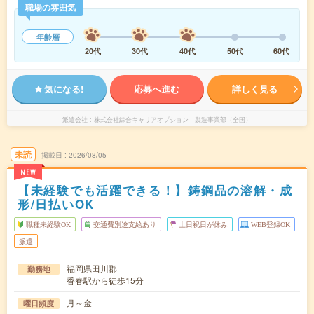
職場の雰囲気
年齢層
20代
30代
40代
50代
60代
気になる!
応募へ進む
詳しく見る
派遣会社
株式会社綜合キャリアオプション 製造事業部（全国）
未読
掲載日
2026/08/05
NEW
【未経験でも活躍できる！】鋳鋼品の溶解・成
形/日払いOK
職種未経験OK
交通費別途支給あり
土日祝日が休み
WEB登録OK
派遣
福岡県田川郡
勤務地
香春駅から徒歩15分
月～金
曜日頻度