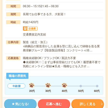
06:30～15:1521:45～06:30
時間
長期でお仕事できる方、大歓迎！
期間
時給1420円
時給
交通費
交通費規定内支給
製造（組立・加工）
仕事内容
○鋳鋼品の製造溶かした金属を型に流し込んで鋳物を造る業
務溶解グループ【取扱製品情報】コンクリート≪待…
職種未経験OK / ブランクOK / 英語力不要
応募資格
◆未経験OK！〇まずは事前登録だけでもOK！履歴書不要で
気軽にオンライン登録★氏名・職種などを入力す…
職場の雰囲気
年齢層
20代
30代
40代
50代
60代
気になる!
応募へ進む
詳しく見る