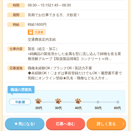
06:30～15:1521:45～06:30
時間
長期でお仕事できる方、大歓迎！
期間
時給1600円
時給
交通費
交通費規定内支給
製造（組立・加工）
仕事内容
○鋳鋼品の製造溶かした金属を型に流し込んで鋳物を造る業
務溶解グループ【取扱製品情報】コンクリート≪待…
職種未経験OK / ブランクOK / 英語力不要
応募資格
◆未経験OK！〇まずは事前登録だけでもOK！履歴書不要で
気軽にオンライン登録★氏名・職種などを入力す…
職場の雰囲気
年齢層
20代
30代
40代
50代
60代
気になる!
応募へ進む
詳しく見る