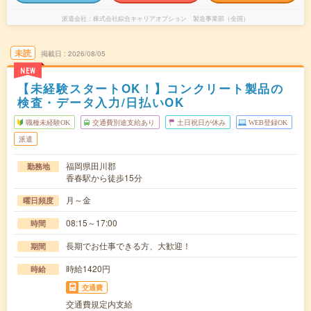
派遣会社
株式会社綜合キャリアオプション 製造事業部（全国）
未読
掲載日
2026/08/05
NEW
【未経験スタートOK！】コンクリート製品の
検査・データ入力/日払いOK
職種未経験OK
交通費別途支給あり
土日祝日が休み
WEB登録OK
派遣
福岡県田川郡
勤務地
香春駅から徒歩15分
月～金
曜日頻度
08:15～17:00
時間
長期でお仕事できる方、大歓迎！
期間
時給1420円
時給
交通費
交通費規定内支給