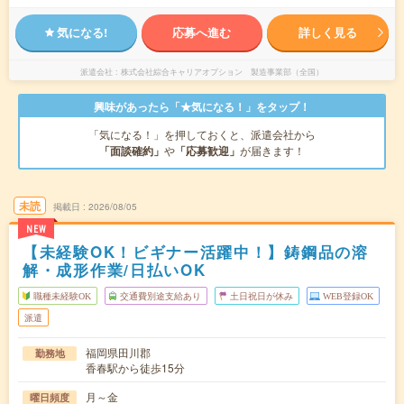
気になる!
応募へ進む
詳しく見る
派遣会社
株式会社綜合キャリアオプション 製造事業部（全国）
興味があったら「★気になる！」をタップ！
「気になる！」を押しておくと、派遣会社から
「面談確約」
や
「応募歓迎」
が届きます！
未読
掲載日
2026/08/05
NEW
【未経験OK！ビギナー活躍中！】鋳鋼品の溶
解・成形作業/日払いOK
職種未経験OK
交通費別途支給あり
土日祝日が休み
WEB登録OK
派遣
福岡県田川郡
勤務地
香春駅から徒歩15分
月～金
曜日頻度