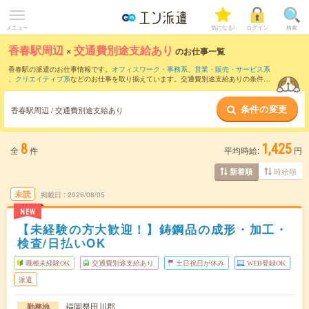
メニュー
気になる!
ログイン
検索
香春駅周辺
×
交通費別途支給あり
のお仕事一覧
香春駅の派遣のお仕事情報です。
オフィスワーク・事務系
、
営業・販売・サービス系
、
クリエイティブ系
などのお仕事を取り揃えています。交通費別途支給ありの条件の
他に、
職種未経験OK
、
友だちと一緒の応募OK
、
週4日勤務
などのこだわり条件も取り
揃えています。
条件の変更
香春駅周辺 / 交通費別途支給あり
8
1,425
全
件
平均時給:
円
時給順
新着順
未読
掲載日
2026/08/05
NEW
【未経験の方大歓迎！】鋳鋼品の成形・加工・
検査/日払いOK
職種未経験OK
交通費別途支給あり
土日祝日が休み
WEB登録OK
派遣
福岡県田川郡
勤務地