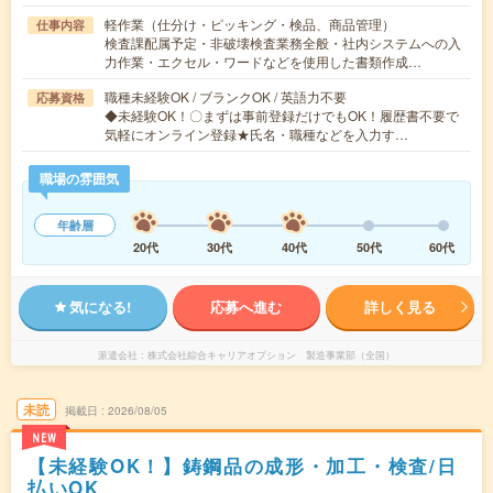
軽作業（仕分け・ピッキング・検品、商品管理）
仕事内容
検査課配属予定・非破壊検査業務全般・社内システムへの入
力作業・エクセル・ワードなどを使用した書類作成…
職種未経験OK / ブランクOK / 英語力不要
応募資格
◆未経験OK！〇まずは事前登録だけでもOK！履歴書不要で
気軽にオンライン登録★氏名・職種などを入力す…
職場の雰囲気
年齢層
20代
30代
40代
50代
60代
気になる!
応募へ進む
詳しく見る
派遣会社
株式会社綜合キャリアオプション 製造事業部（全国）
未読
掲載日
2026/08/05
NEW
【未経験OK！】鋳鋼品の成形・加工・検査/日
払いOK