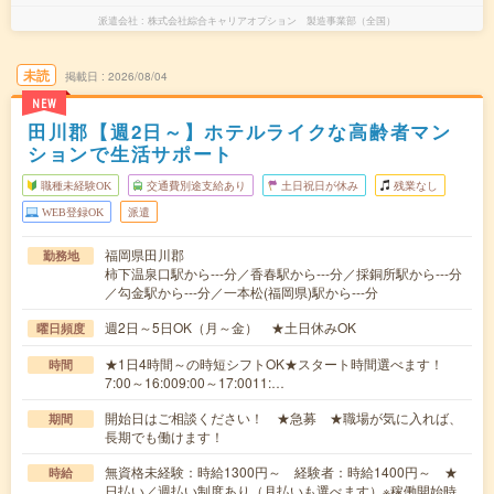
派遣会社
株式会社綜合キャリアオプション 製造事業部（全国）
未読
掲載日
2026/08/04
NEW
田川郡【週2日～】ホテルライクな高齢者マン
ションで生活サポート
職種未経験OK
交通費別途支給あり
土日祝日が休み
残業なし
WEB登録OK
派遣
福岡県田川郡
勤務地
柿下温泉口駅から---分／香春駅から---分／採銅所駅から---分
／勾金駅から---分／一本松(福岡県)駅から---分
週2日～5日OK（月～金） ★土日休みOK
曜日頻度
★1日4時間～の時短シフトOK★スタート時間選べます！
時間
7:00～16:009:00～17:0011:…
開始日はご相談ください！ ★急募 ★職場が気に入れば、
期間
長期でも働けます！
無資格未経験：時給1300円～ 経験者：時給1400円～ ★
時給
日払い／週払い制度あり（月払いも選べます）※稼働開始時