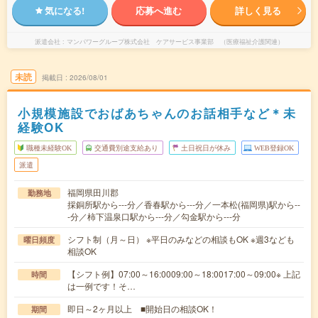
気になる!
応募へ進む
詳しく見る
派遣会社
マンパワーグループ株式会社 ケアサービス事業部 （医療福祉介護関連）
未読
掲載日
2026/08/01
小規模施設でおばあちゃんのお話相手など＊未
経験OK
職種未経験OK
交通費別途支給あり
土日祝日が休み
WEB登録OK
派遣
福岡県田川郡
勤務地
採銅所駅から---分／香春駅から---分／一本松(福岡県)駅から--
-分／柿下温泉口駅から---分／勾金駅から---分
シフト制（月～日） ※平日のみなどの相談もOK ※週3なども
曜日頻度
相談OK
【シフト例】07:00～16:0009:00～18:0017:00～09:00※ 上記
時間
は一例です！そ…
即日～2ヶ月以上 ■開始日の相談OK！
期間