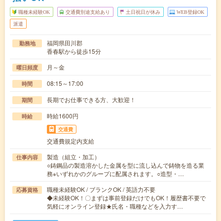
職種未経験OK
交通費別途支給あり
土日祝日が休み
WEB登録OK
派遣
福岡県田川郡
勤務地
香春駅から徒歩15分
月～金
曜日頻度
08:15～17:00
時間
長期でお仕事できる方、大歓迎！
期間
時給1600円
時給
交通費
交通費規定内支給
製造（組立・加工）
仕事内容
○鋳鋼品の製造溶かした金属を型に流し込んで鋳物を造る業
務※いずれかのグループに配属されます。○造型・…
職種未経験OK / ブランクOK / 英語力不要
応募資格
◆未経験OK！〇まずは事前登録だけでもOK！履歴書不要で
気軽にオンライン登録★氏名・職種などを入力す…