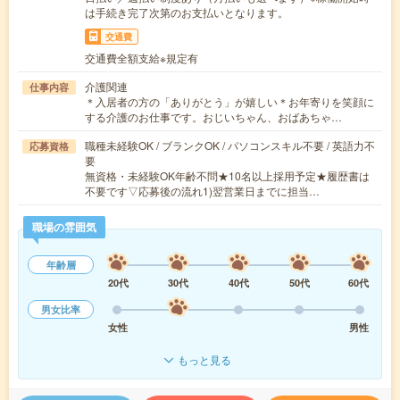
は手続き完了次第のお支払いとなります。
交通費
交通費全額支給※規定有
介護関連
仕事内容
＊入居者の方の「ありがとう」が嬉しい＊お年寄りを笑顔に
する介護のお仕事です。おじいちゃん、おばあちゃ…
職種未経験OK / ブランクOK / パソコンスキル不要 / 英語力不
応募資格
要
無資格・未経験OK年齢不問★10名以上採用予定★履歴書は
不要です▽応募後の流れ1)翌営業日までに担当…
職場の雰囲気
年齢層
20代
30代
40代
50代
60代
男女比率
女性
男性
もっと見る