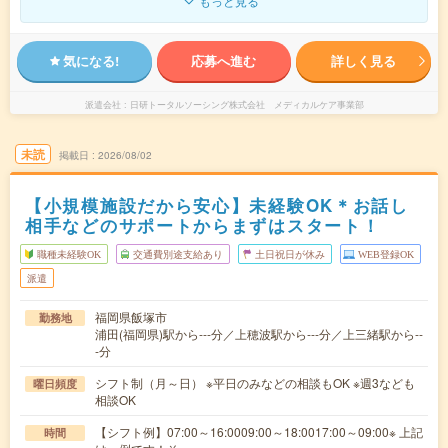
もっと見る
気になる!
応募へ進む
詳しく見る
派遣会社
日研トータルソーシング株式会社 メディカルケア事業部
未読
掲載日
2026/08/02
【小規模施設だから安心】未経験OK＊お話し
相手などのサポートからまずはスタート！
職種未経験OK
交通費別途支給あり
土日祝日が休み
WEB登録OK
派遣
福岡県飯塚市
勤務地
浦田(福岡県)駅から---分／上穂波駅から---分／上三緒駅から--
-分
シフト制（月～日） ※平日のみなどの相談もOK ※週3なども
曜日頻度
相談OK
【シフト例】07:00～16:0009:00～18:0017:00～09:00※ 上記
時間