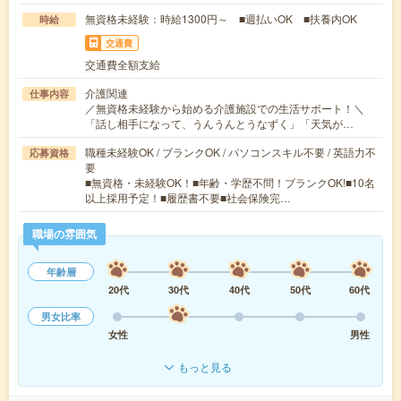
無資格未経験：時給1300円～ ■週払いOK ■扶養内OK
時給
交通費
交通費全額支給
介護関連
仕事内容
／無資格未経験から始める介護施設での生活サポート！＼
「話し相手になって、うんうんとうなずく」「天気が…
職種未経験OK / ブランクOK / パソコンスキル不要 / 英語力不
応募資格
要
■無資格・未経験OK！■年齢・学歴不問！ブランクOK!■10名
以上採用予定！■履歴書不要■社会保険完…
職場の雰囲気
年齢層
20代
30代
40代
50代
60代
男女比率
女性
男性
もっと見る