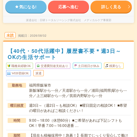
気になる!
応募へ進む
詳しく見る
派遣会社
日研トータルソーシング株式会社 メディカルケア事業部
未読
掲載日
2026/08/02
【40代・50代活躍中】履歴書不要＊週3日～
OKの生活サポート
職種未経験OK
交通費別途支給あり
土日祝日が休み
残業なし
WEB登録OK
派遣
福岡県飯塚市
勤務地
新飯塚駅から---分／天道駅から---分／浦田(福岡県)駅から---
分／上三緒駅から---分／筑前内野駅から---分
週3日～（週2日～も相談OK） ■曜日固定の相談OK！ ■希望
曜日頻度
の曜日があればご相談ください！
9:00～18:00（休憩60分）■ご希望があれば下記シフトも
時間
OK！早番 7:00～16:00遅番 …
【現在も積極採用中！急募！】長期でじっくり安心して働け
期間