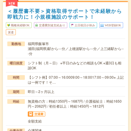
NEW
＜履歴書不要＞資格取得サポートで未経験から
即戦力に！小規模施設のサポート！
職種未経験OK
交通費別途支給あり
土日祝日が休み
WEB登録OK
派遣
福岡県飯塚市
勤務地
浦田(福岡県)駅から---分／上穂波駅から---分／上三緒駅から--
-分
シフト制（月～日） ※平日のみなどの相談もOK ※週3日も相
曜日頻度
談OK
【シフト例】07:00～16:0009:00～18:0017:00～09:00※ 上記
時間
は一例です！そ…
即日～2ヶ月以上
期間
無資格の方：時給1350円～1687円 / 介護福祉士：時給1650
時給
円～2062円 / 初任者以上：時給1450円～1812円
交通費
全額支給
介護関連
仕事内容