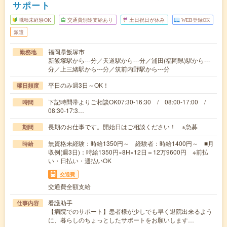
サポート
職種未経験OK
交通費別途支給あり
土日祝日が休み
WEB登録OK
派遣
福岡県飯塚市
勤務地
新飯塚駅から---分／天道駅から---分／浦田(福岡県)駅から---
分／上三緒駅から---分／筑前内野駅から---分
平日のみ週3日～OK！
曜日頻度
下記時間帯よりご相談OK07:30-16:30 / 08:00-17:00 /
時間
08:30-17:3…
長期のお仕事です。開始日はご相談ください！ ※急募
期間
無資格未経験：時給1350円～ 経験者：時給1400円～ ■月
時給
収例(週3日)：時給1350円×8H×12日＝12万9600円 ※前払
い・日払い・週払いOK
交通費
交通費全額支給
看護助手
仕事内容
【病院でのサポート】患者様が少しでも早く退院出来るよう
に、暮らしのちょっとしたサポートをお願いします…