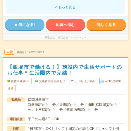
もっと見る
気になる!
応募へ進む
詳しく見る
派遣会社
株式会社ニッソーネット
未読
掲載日
2026/08/01
【飯塚市で働ける！】施設内で生活サポートの
お仕事＊生活圏内で完結！
職種未経験OK
交通費別途支給あり
土日祝日が休み
WEB登録OK
派遣
福岡県飯塚市
勤務地
新飯塚駅から---分／天道駅から---分／浦田(福岡県)駅から---
分／上三緒駅から---分／筑前内野駅から---分
平日のみ週3日～OK！
曜日頻度
1日7時間～OK！【シフト固定の相談もOK！】▼シフト例
時間