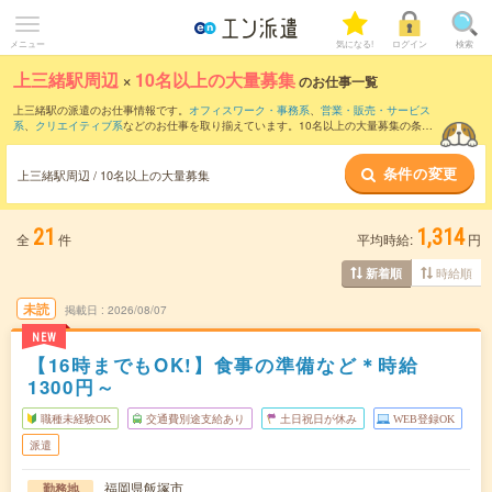
メニュー
気になる!
ログイン
検索
上三緒駅周辺
×
10名以上の大量募集
のお仕事一覧
上三緒駅の派遣のお仕事情報です。
オフィスワーク・事務系
、
営業・販売・サービス
系
、
クリエイティブ系
などのお仕事を取り揃えています。10名以上の大量募集の条件
の他に、
交通費別途支給あり
、
職種未経験OK
、
友だちと一緒の応募OK
などのこだわ
り条件も取り揃えています。
条件の変更
上三緒駅周辺 / 10名以上の大量募集
21
1,314
全
件
平均時給:
円
時給順
新着順
未読
掲載日
2026/08/07
NEW
【16時までもOK!】食事の準備など＊時給
1300円～
職種未経験OK
交通費別途支給あり
土日祝日が休み
WEB登録OK
派遣
福岡県飯塚市
勤務地