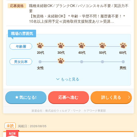
職種未経験OK / ブランクOK / パソコンスキル不要 / 英語力不
応募資格
要
【無資格・未経験OK】＊年齢・学歴不問！履歴書不要！＊
10名以上採用予定≪資格取得支援制度あり≫受講…
職場の雰囲気
年齢層
20代
30代
40代
50代
60代
男女比率
女性
男性
もっと見る
気になる!
応募へ進む
詳しく見る
派遣会社
株式会社ウィルオブ・ワーク ケアワーク事業部
未読
掲載日
2026/08/05
NEW