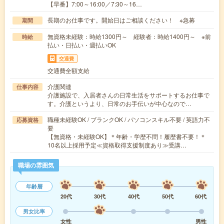
【早番】7:00～16:00／7:30～16…
長期のお仕事です。開始日はご相談ください！ ※急募
期間
無資格未経験：時給1300円～ 経験者：時給1400円～ ※前
時給
払い・日払い・週払いOK
交通費
交通費全額支給
介護関連
仕事内容
介護施設で、入居者さんの日常生活をサポートするお仕事で
す。介護というより、日常のお手伝いが中心なので…
職種未経験OK / ブランクOK / パソコンスキル不要 / 英語力不
応募資格
要
【無資格・未経験OK】＊年齢・学歴不問！履歴書不要！＊
10名以上採用予定≪資格取得支援制度あり≫受講…
職場の雰囲気
年齢層
20代
30代
40代
50代
60代
男女比率
女性
男性