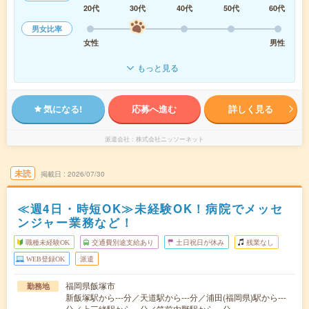
20代
30代
40代
50代
60代
男女比率
女性
男性
もっと見る
気になる!
応募へ進む
詳しく見る
派遣会社
株式会社ニッソーネット
未読
掲載日
2026/07/30
≪週4日・時短OK≫未経験OK！病院でメッセ
ンジャー業務など！
職種未経験OK
交通費別途支給あり
土日祝日が休み
残業なし
WEB登録OK
派遣
福岡県飯塚市
勤務地
新飯塚駅から---分／天道駅から---分／浦田(福岡県)駅から---
分／上三緒駅から---分／筑前内野駅から---分