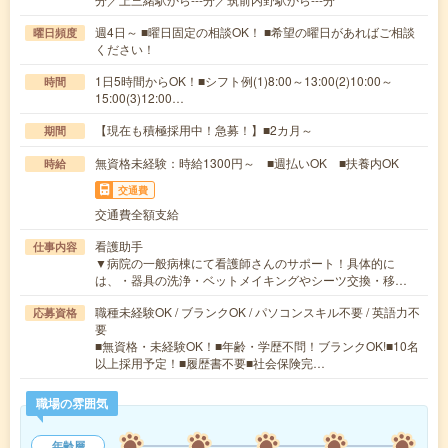
週4日～ ■曜日固定の相談OK！ ■希望の曜日があればご相談
曜日頻度
ください！
1日5時間からOK！■シフト例(1)8:00～13:00(2)10:00～
時間
15:00(3)12:00…
【現在も積極採用中！急募！】■2カ月～
期間
無資格未経験：時給1300円～ ■週払いOK ■扶養内OK
時給
交通費
交通費全額支給
看護助手
仕事内容
▼病院の一般病棟にて看護師さんのサポート！具体的に
は、・器具の洗浄・ベットメイキングやシーツ交換・移…
職種未経験OK / ブランクOK / パソコンスキル不要 / 英語力不
応募資格
要
■無資格・未経験OK！■年齢・学歴不問！ブランクOK!■10名
以上採用予定！■履歴書不要■社会保険完…
職場の雰囲気
年齢層