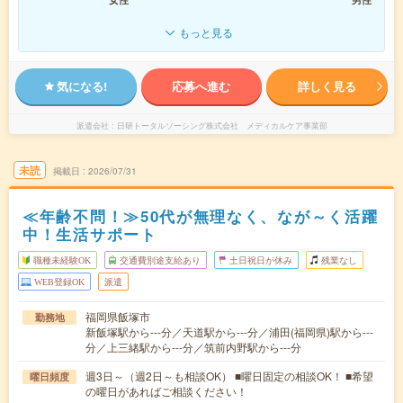
もっと見る
気になる!
応募へ進む
詳しく見る
派遣会社
日研トータルソーシング株式会社 メディカルケア事業部
未読
掲載日
2026/07/31
≪年齢不問！≫50代が無理なく、なが～く活躍
中！生活サポート
職種未経験OK
交通費別途支給あり
土日祝日が休み
残業なし
WEB登録OK
派遣
福岡県飯塚市
勤務地
新飯塚駅から---分／天道駅から---分／浦田(福岡県)駅から---
分／上三緒駅から---分／筑前内野駅から---分
週3日～（週2日～も相談OK） ■曜日固定の相談OK！ ■希望
曜日頻度
の曜日があればご相談ください！