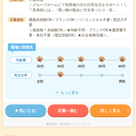
／グループホームにて利用者の方の日常生活をサポート！＼
▽具体的には…・買い物や散歩に付き添ったり・折…
職種未経験OK / ブランクOK / パソコンスキル不要 / 英語力不
応募資格
要
＼無資格＊未経験OK／★年齢不問・ブランクOK★履歴書不
要・来社不要（電話登録OK）★社会保険完備＼…
職場の雰囲気
年齢層
20代
30代
40代
50代
60代
男女比率
女性
男性
もっと見る
気になる!
応募へ進む
詳しく見る
派遣会社
株式会社ニッソーネット