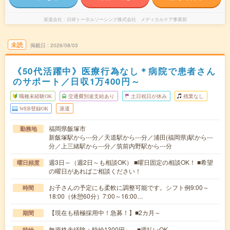
派遣会社
日研トータルソーシング株式会社 メディカルケア事業部
未読
掲載日
2026/08/03
《50代活躍中》医療行為なし＊病院で患者さん
のサポート／日収1万400円～
職種未経験OK
交通費別途支給あり
土日祝日が休み
残業なし
WEB登録OK
派遣
福岡県飯塚市
勤務地
新飯塚駅から---分／天道駅から---分／浦田(福岡県)駅から---
分／上三緒駅から---分／筑前内野駅から---分
週3日～（週2日～も相談OK） ■曜日固定の相談OK！ ■希望
曜日頻度
の曜日があればご相談ください！
お子さんの予定にも柔軟に調整可能です。シフト例9:00～
時間
18:00（休憩60分）7:00～16:00…
【現在も積極採用中！急募！】■2カ月～
期間
無資格未経験：時給1300円～ ■週払いOK
時給