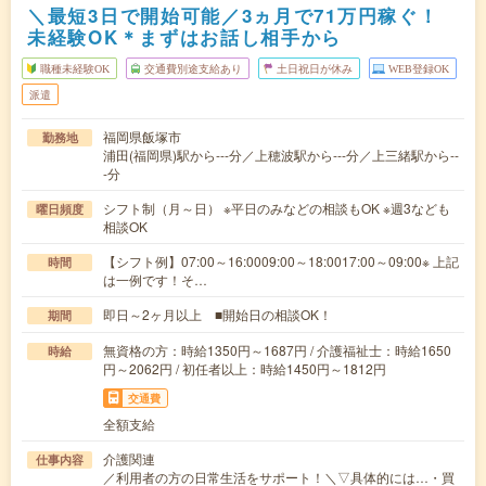
＼最短3日で開始可能／3ヵ月で71万円稼ぐ！
未経験OK＊まずはお話し相手から
職種未経験OK
交通費別途支給あり
土日祝日が休み
WEB登録OK
派遣
福岡県飯塚市
勤務地
浦田(福岡県)駅から---分／上穂波駅から---分／上三緒駅から--
-分
シフト制（月～日） ※平日のみなどの相談もOK ※週3なども
曜日頻度
相談OK
【シフト例】07:00～16:0009:00～18:0017:00～09:00※ 上記
時間
は一例です！そ…
即日～2ヶ月以上 ■開始日の相談OK！
期間
無資格の方：時給1350円～1687円 / 介護福祉士：時給1650
時給
円～2062円 / 初任者以上：時給1450円～1812円
交通費
全額支給
介護関連
仕事内容
／利用者の方の日常生活をサポート！＼▽具体的には…・買