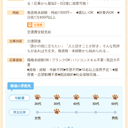
る！応募から最短2～3日後に就業可能！
無資格未経験：時給1300円～ ■週払いOK ■扶養内OK ■
時給
日収1万400円以上
交通費
交通費全額支給
介護関連
仕事内容
「誰かの役に立ちたい」「人と話すことが好き」そんな気持
ちがあれば大丈夫。無資格・未経験から始められる…
職種未経験OK / ブランクOK / パソコンスキル不要 / 英語力不
応募資格
要
■資格・経験・年齢不問■学歴不問■10名以上採用予定！■履
歴書・志望動機不要■面談確約■社会保険完備…
職場の雰囲気
年齢層
20代
30代
40代
50代
60代
男女比率
女性
男性