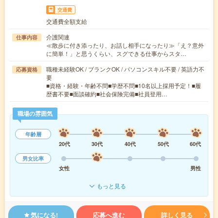
交通費
交通費全額支給
介護関連
仕事内容
≪散歩に付き添ったり、お話し相手になったり≫「え？意外
に簡単！」と思うくらい、スグできる仕事からスタ…
職種未経験OK / ブランクOK / パソコンスキル不要 / 英語力不
応募資格
要
■資格・経験・年齢不問■学歴不問■10名以上採用予定！■履
歴書不要■面談確約■社会保険完備■社員登用…
職場の雰囲気
年齢層
20代
30代
40代
50代
60代
男女比率
女性
男性
もっと見る
気になる!
応募へ進む
詳しく見る