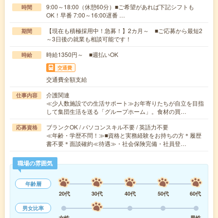
9:00～18:00（休憩60分）■ご希望があれば下記シフトも
時間
OK！早番 7:00～16:00遅番 …
【現在も積極採用中！急募！】2カ月～ ■ご応募から最短2
期間
～3日後の就業も相談可能です！
時給1350円～ ■週払いOK
時給
交通費
交通費全額支給
介護関連
仕事内容
≪少人数施設での生活サポート≫お年寄りたちが自立を目指
して集団生活を送る「グループホーム」。食材の買…
ブランクOK / パソコンスキル不要 / 英語力不要
応募資格
≪年齢・学歴不問！≫■資格と実務経験をお持ちの方＊履歴
書不要＊面談確約≪待遇≫・社会保険完備・社員登…
職場の雰囲気
年齢層
20代
30代
40代
50代
60代
男女比率
女性
男性