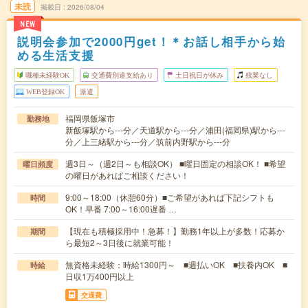
未読
掲載日
2026/08/04
NEW
説明会参加で2000円get！＊お話し相手から始
める生活支援
職種未経験OK
交通費別途支給あり
土日祝日が休み
残業なし
WEB登録OK
派遣
福岡県飯塚市
勤務地
新飯塚駅から---分／天道駅から---分／浦田(福岡県)駅から---
分／上三緒駅から---分／筑前内野駅から---分
週3日～（週2日～も相談OK） ■曜日固定の相談OK！ ■希望
曜日頻度
の曜日があればご相談ください！
9:00～18:00（休憩60分）■ご希望があれば下記シフトも
時間
OK！早番 7:00～16:00遅番 …
【現在も積極採用中！急募！】勤務1年以上が多数！応募か
期間
ら最短2～3日後に就業可能！
無資格未経験：時給1300円～ ■週払いOK ■扶養内OK ■
時給
日収1万400円以上
交通費