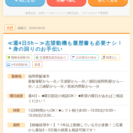
派遣会社
日研トータルソーシング株式会社 メディカルケア事業部
未読
掲載日
2026/08/02
≪週4日5h～≫志望動機も履歴書も必要ナシ！
＊身の回りのお手伝い
職種未経験OK
交通費別途支給あり
土日祝日が休み
残業なし
WEB登録OK
派遣
福岡県飯塚市
勤務地
新飯塚駅から---分／天道駅から---分／浦田(福岡県)駅から---
分／上三緒駅から---分／筑前内野駅から---分
週4日～ ■曜日固定の相談OK！ ■希望の曜日があればご相談
曜日頻度
ください！
1日5時間からOK！■シフト例(1)8:00～13:00(2)10:00～
時間
15:00(3)12:00…
【積極採用中！】＊1年以上勤務している方が多数！ご応募
期間
から最短2～3日後の就業も相談可能です！