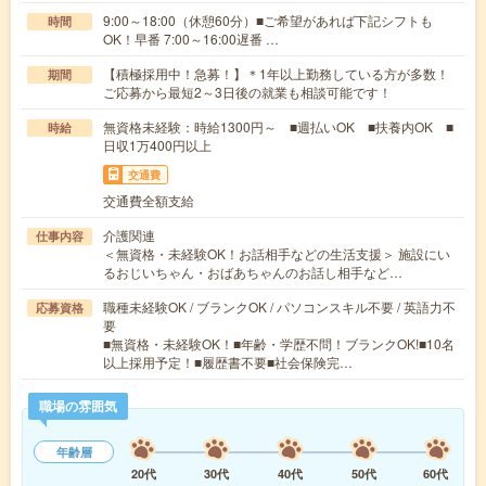
9:00～18:00（休憩60分）■ご希望があれば下記シフトも
時間
OK！早番 7:00～16:00遅番 …
【積極採用中！急募！】＊1年以上勤務している方が多数！
期間
ご応募から最短2～3日後の就業も相談可能です！
無資格未経験：時給1300円～ ■週払いOK ■扶養内OK ■
時給
日収1万400円以上
交通費
交通費全額支給
介護関連
仕事内容
＜無資格・未経験OK！お話相手などの生活支援＞ 施設にい
るおじいちゃん・おばあちゃんのお話し相手など…
職種未経験OK / ブランクOK / パソコンスキル不要 / 英語力不
応募資格
要
■無資格・未経験OK！■年齢・学歴不問！ブランクOK!■10名
以上採用予定！■履歴書不要■社会保険完…
職場の雰囲気
年齢層
20代
30代
40代
50代
60代