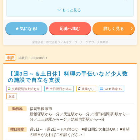
もっと見る
気になる!
応募へ進む
詳しく見る
派遣会社
株式会社ウィルオブ・ワーク ケアワーク事業部
未読
掲載日
2026/08/01
【週3日～＆土日休】料理の手伝いなど少人数
の施設で自立を支援
交通費別途支給あり
土日祝日が休み
残業なし
WEB登録OK
派遣
福岡県飯塚市
勤務地
新飯塚駅から---分／天道駅から---分／浦田(福岡県)駅から---
分／上三緒駅から---分／筑前内野駅から---分
週3日～（週2日～も相談OK） ■曜日固定の相談OK！ ■希望
曜日頻度
の曜日があればご相談ください！