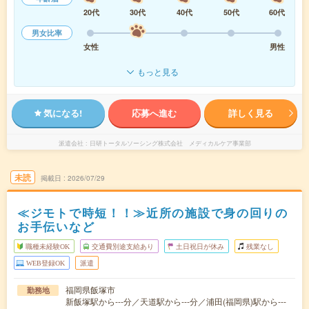
20代
30代
40代
50代
60代
男女比率
女性
男性
もっと見る
気になる!
応募へ進む
詳しく見る
派遣会社
日研トータルソーシング株式会社 メディカルケア事業部
未読
掲載日
2026/07/29
≪ジモトで時短！！≫近所の施設で身の回りの
お手伝いなど
職種未経験OK
交通費別途支給あり
土日祝日が休み
残業なし
WEB登録OK
派遣
福岡県飯塚市
勤務地
新飯塚駅から---分／天道駅から---分／浦田(福岡県)駅から---