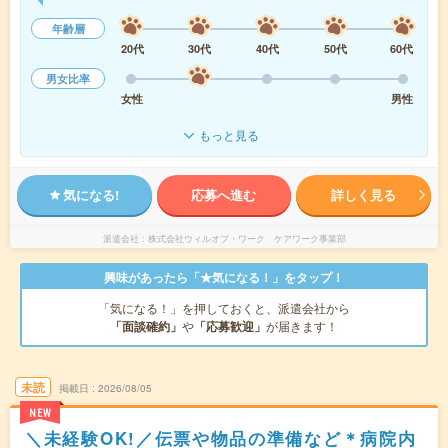
年齢層
20代
30代
40代
50代
60代
男女比率
女性
男性
もっと見る
気になる!
応募へ進む
詳しく見る
派遣会社
株式会社ウィルオブ・ワーク ケアワーク事業部
興味があったら「★気になる！」をタップ！
「気になる！」を押しておくと、派遣会社から
「面談確約」
や
「応募歓迎」
が届きます！
未読
掲載日
2026/08/05
NEW
＼未経験OK!／伝票や物品の準備など＊病院内