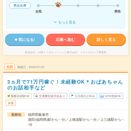
男女比率
女性
男性
もっと見る
気になる!
応募へ進む
詳しく見る
派遣会社
日研トータルソーシング株式会社 メディカルケア事業部
未読
掲載日
2026/07/30
3ヵ月で71万円稼ぐ！未経験OK＊おばあちゃん
のお話相手など
職種未経験OK
交通費別途支給あり
土日祝日が休み
WEB登録OK
派遣
福岡県飯塚市
勤務地
浦田(福岡県)駅から---分／上穂波駅から---分／上三緒駅から--
-分