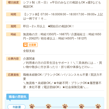
シフト制（月～日） ※平日のみなどの相談もOK ※週3なども
曜日頻度
相談OK
【シフト例】07:00～16:0009:00～18:0017:00～09:00※ 上記
時間
は一例です！そ…
即日～2ヶ月以上 ■開始日の相談OK！
期間
無資格の方：時給1350円～1687円 / 介護福祉士：時給1650
時給
円～2062円 / 初任者以上：時給1450円～1812円
交通費
全額支給
介護関連
仕事内容
／利用者の方の日常生活をサポート！＼▽具体的には…・買
い物や散歩に付き添ったり・折り紙や体操などのレ…
職種未経験OK / ブランクOK / パソコンスキル不要 / 英語力不
応募資格
要
＼無資格＊未経験OK／★年齢不問・ブランクOK★履歴書不
要・来社不要（電話登録OK）★社会保険完備＼…
職場の雰囲気
年齢層