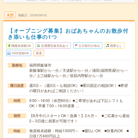
未読
掲載日
2026/08/03
【オープニング募集】おばあちゃんのお散歩付
き添いも仕事の1つ
職種未経験OK
交通費別途支給あり
土日祝日が休み
残業なし
WEB登録OK
派遣
福岡県飯塚市
勤務地
新飯塚駅から---分／天道駅から---分／浦田(福岡県)駅から---
分／上三緒駅から---分／筑前内野駅から---分
週3日～（週2日～も相談OK） ■曜日固定の相談OK！ ■希望
曜日頻度
の曜日があればご相談ください！
9:00～18:00（休憩60分）■ご希望があれば下記シフトも
時間
OK！早番 7:00～16:00遅番 …
【8月中のスタートOK！急募！】2カ月～ ■ご応募から最短
期間
2～3日後に就業が可能です！
無資格未経験：時給1300円～ ■週払いOK ■扶養内OK ■
時給
日収1万400円以上