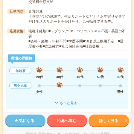
交通費全額支給
介護関連
仕事内容
【昼間だけの施設で、生活サポートなど】＊お年寄りが昼間
だけ生活のサポートを受けたり、気分転換できるデ…
職種未経験OK / ブランクOK / パソコンスキル不要 / 英語力不
応募資格
要
■資格・経験・年齢不問■学歴不問■10名以上採用予定！■履
歴書不要■面談確約■社会保険完備■社員登用…
職場の雰囲気
年齢層
20代
30代
40代
50代
60代
男女比率
女性
男性
もっと見る
気になる!
応募へ進む
詳しく見る
派遣会社
日研トータルソーシング株式会社 メディカルケア事業部