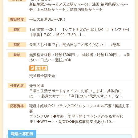
新飯塚駅から---分／天道駅から---分／浦田(福岡県)駅から---
分／上三緒駅から---分／筑前内野駅から---分
平日のみ週3日～OK！
曜日頻度
1日7時間～OK！ 【シフト固定の相談もOK！】▼シフト例
時間
【早番】7:00～16:00／7:30～1…
長期のお仕事です。開始日はご相談ください！ ※急募
期間
無資格未経験：時給1300円～ 経験者：時給1400円～ ※前
時給
払い・日払い・週払いOK
交通費
交通費全額支給
介護関連
仕事内容
日常の生活サポートをメインにお願いします。具体的に
は… ・起床のサポート「今日はいい天気ですよ！」な…
職種未経験OK / ブランクOK / パソコンスキル不要 / 英語力不
応募資格
要
ブランクOK！◆年齢・学歴不問！ブランクのある方も歓
迎！◆Wワーク・副業OK◆資格取得支援あり※10…
職場の雰囲気