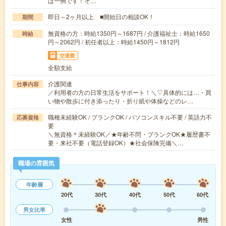
は一例です！そ…
即日～2ヶ月以上 ■開始日の相談OK！
期間
無資格の方：時給1350円～1687円 / 介護福祉士：時給1650
時給
円～2062円 / 初任者以上：時給1450円～1812円
交通費
全額支給
介護関連
仕事内容
／利用者の方の日常生活をサポート！＼▽具体的には…・買
い物や散歩に付き添ったり・折り紙や体操などのレ…
職種未経験OK / ブランクOK / パソコンスキル不要 / 英語力不
応募資格
要
＼無資格＊未経験OK／★年齢不問・ブランクOK★履歴書不
要・来社不要（電話登録OK）★社会保険完備＼…
職場の雰囲気
年齢層
20代
30代
40代
50代
60代
男女比率
女性
男性