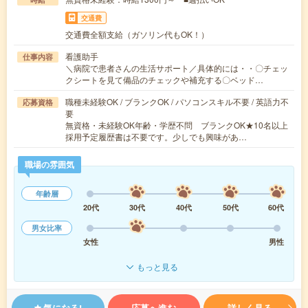
交通費
交通費全額支給（ガソリン代もOK！）
看護助手
仕事内容
＼病院で患者さんの生活サポート／具体的には・・〇チェッ
クシートを見て備品のチェックや補充する〇ベッド…
職種未経験OK / ブランクOK / パソコンスキル不要 / 英語力不
応募資格
要
無資格・未経験OK年齢・学歴不問 ブランクOK★10名以上
採用予定履歴書は不要です。少しでも興味があ…
職場の雰囲気
年齢層
20代
30代
40代
50代
60代
男女比率
女性
男性
もっと見る
気になる!
応募へ進む
詳しく見る