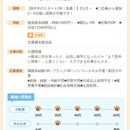
【8月中のスタートOK！急募！】2カ月～ ■ご応募から最短
期間
2～3日後に就業が可能です！
無資格未経験：時給1300円～ ■週払いOK ■扶養内OK ■
時給
日収1万400円以上
交通費
交通費全額支給
介護関連
仕事内容
≪散歩に付き添ったり、お話し相手になったり≫「え？意外
に簡単！」と思うくらい、スグできる仕事からスタ…
職種未経験OK / ブランクOK / パソコンスキル不要 / 英語力不
応募資格
要
■資格・経験・年齢不問■学歴不問■10名以上採用予定！■履
歴書不要■面談確約■社会保険完備■社員登用…
職場の雰囲気
年齢層
20代
30代
40代
50代
60代
男女比率
女性
男性