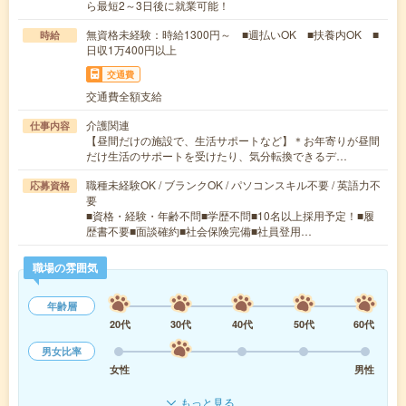
ら最短2～3日後に就業可能！
無資格未経験：時給1300円～ ■週払いOK ■扶養内OK ■
時給
日収1万400円以上
交通費
交通費全額支給
介護関連
仕事内容
【昼間だけの施設で、生活サポートなど】＊お年寄りが昼間
だけ生活のサポートを受けたり、気分転換できるデ…
職種未経験OK / ブランクOK / パソコンスキル不要 / 英語力不
応募資格
要
■資格・経験・年齢不問■学歴不問■10名以上採用予定！■履
歴書不要■面談確約■社会保険完備■社員登用…
職場の雰囲気
年齢層
20代
30代
40代
50代
60代
男女比率
女性
男性
もっと見る