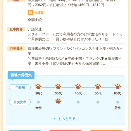
円～2062円 / 初任者以上：時給1450円～1812円
交通費
全額支給
介護関連
仕事内容
／グループホームにて利用者の方の日常生活をサポート！＼
▽具体的には…・買い物や散歩に付き添ったり・折…
職種未経験OK / ブランクOK / パソコンスキル不要 / 英語力不
応募資格
要
＼無資格＊未経験OK／★年齢不問・ブランクOK★履歴書不
要・来社不要（電話登録OK）★社会保険完備＼…
職場の雰囲気
年齢層
20代
30代
40代
50代
60代
男女比率
女性
男性
もっと見る