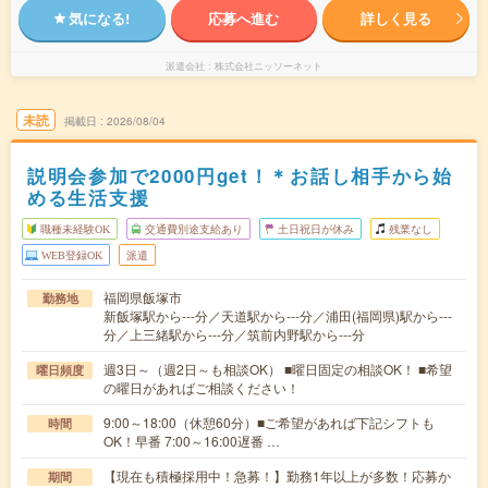
気になる!
応募へ進む
詳しく見る
派遣会社
株式会社ニッソーネット
未読
掲載日
2026/08/04
説明会参加で2000円get！＊お話し相手から始
める生活支援
職種未経験OK
交通費別途支給あり
土日祝日が休み
残業なし
WEB登録OK
派遣
福岡県飯塚市
勤務地
新飯塚駅から---分／天道駅から---分／浦田(福岡県)駅から---
分／上三緒駅から---分／筑前内野駅から---分
週3日～（週2日～も相談OK） ■曜日固定の相談OK！ ■希望
曜日頻度
の曜日があればご相談ください！
9:00～18:00（休憩60分）■ご希望があれば下記シフトも
時間
OK！早番 7:00～16:00遅番 …
【現在も積極採用中！急募！】勤務1年以上が多数！応募か
期間