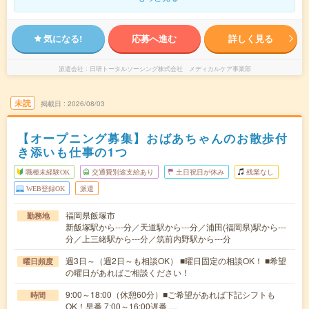
気になる!
応募へ進む
詳しく見る
派遣会社
日研トータルソーシング株式会社 メディカルケア事業部
未読
掲載日
2026/08/03
【オープニング募集】おばあちゃんのお散歩付
き添いも仕事の1つ
職種未経験OK
交通費別途支給あり
土日祝日が休み
残業なし
WEB登録OK
派遣
福岡県飯塚市
勤務地
新飯塚駅から---分／天道駅から---分／浦田(福岡県)駅から---
分／上三緒駅から---分／筑前内野駅から---分
週3日～（週2日～も相談OK） ■曜日固定の相談OK！ ■希望
曜日頻度
の曜日があればご相談ください！
9:00～18:00（休憩60分）■ご希望があれば下記シフトも
時間
OK！早番 7:00～16:00遅番 …