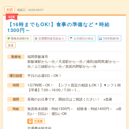
未読
掲載日
2026/08/07
NEW
【16時までもOK!】食事の準備など＊時給
1300円～
職種未経験OK
交通費別途支給あり
土日祝日が休み
WEB登録OK
派遣
福岡県飯塚市
勤務地
新飯塚駅から---分／天道駅から---分／浦田(福岡県)駅から---
分／上三緒駅から---分／筑前内野駅から---分
平日のみ週3日～OK！
曜日頻度
1日7時間～OK！ 【シフト固定の相談もOK！】▼シフト例
時間
【早番】7:00～16:00／7:30～1…
長期のお仕事です。開始日はご相談ください！ ※急募
期間
無資格未経験：時給1300円～ 経験者：時給1400円～ ※前
時給
払い・日払い・週払いOK
交通費
交通費全額支給