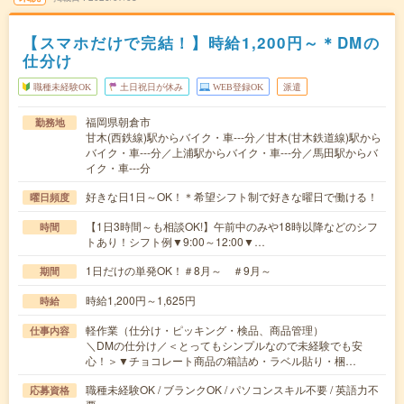
【スマホだけで完結！】時給1,200円～＊DMの
仕分け
職種未経験OK
土日祝日が休み
WEB登録OK
派遣
福岡県朝倉市
勤務地
甘木(西鉄線)駅からバイク・車---分／甘木(甘木鉄道線)駅から
バイク・車---分／上浦駅からバイク・車---分／馬田駅からバ
イク・車---分
好きな日1日～OK！＊希望シフト制で好きな曜日で働ける！
曜日頻度
【1日3時間～も相談OK!】午前中のみや18時以降などのシフ
時間
トあり！シフト例▼9:00～12:00▼…
1日だけの単発OK！＃8月～ ＃9月～
期間
時給1,200円～1,625円
時給
軽作業（仕分け・ピッキング・検品、商品管理）
仕事内容
＼DMの仕分け／＜とってもシンプルなので未経験でも安
心！＞▼チョコレート商品の箱詰め・ラベル貼り・梱…
職種未経験OK / ブランクOK / パソコンスキル不要 / 英語力不
応募資格