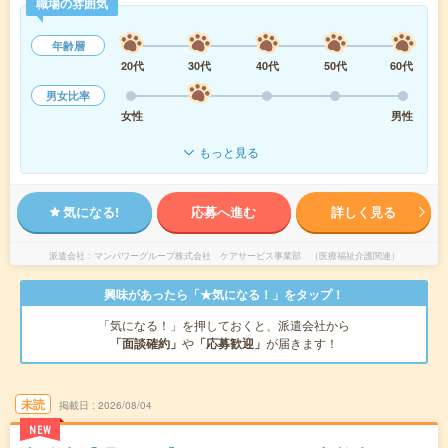
職場の雰囲気
年齢層
20代
30代
40代
50代
60代
男女比率
女性
男性
もっと見る
気になる!
応募へ進む
詳しく見る
派遣会社
マンパワーグループ株式会社 ケアサービス事業部 （医療福祉介護関連）
興味があったら「★気になる！」をタップ！
「気になる！」を押しておくと、派遣会社から
「面談確約」
や
「応募歓迎」
が届きます！
未読
掲載日
2026/08/04
NEW