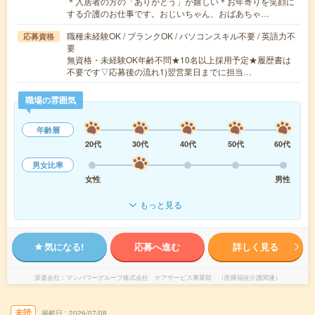
＊入居者の方の「ありがとう」が嬉しい＊お年寄りを笑顔に
する介護のお仕事です。おじいちゃん、おばあちゃ…
職種未経験OK / ブランクOK / パソコンスキル不要 / 英語力不
応募資格
要
無資格・未経験OK年齢不問★10名以上採用予定★履歴書は
不要です▽応募後の流れ1)翌営業日までに担当…
職場の雰囲気
年齢層
20代
30代
40代
50代
60代
男女比率
女性
男性
もっと見る
気になる!
応募へ進む
詳しく見る
派遣会社
マンパワーグループ株式会社 ケアサービス事業部 （医療福祉介護関連）
未読
掲載日
2026/07/08