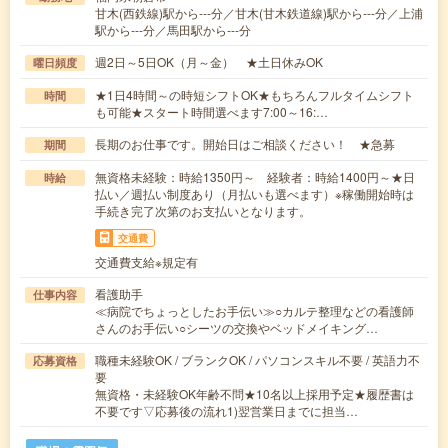
甘木(西鉄線)駅から---分／甘木(甘木鉄道線)駅から---分／上浦
駅から---分／馬田駅から---分
週2日～5日OK（月～金） ★土日休みOK
曜日頻度
★1日4時間～の時短シフトOK★もちろんフルタイムシフト
時間
も可能★スタート時間選べます7:00～16:…
長期のお仕事です。開始日はご相談ください！ ★急募
期間
無資格未経験：時給1350円～ 経験者：時給1400円～★日
時給
払い／週払い制度あり（月払いも選べます）※稼働開始時は
手続き完了次第のお支払いとなります。
交通費
交通費支給※規定有
看護助手
仕事内容
≪病院でちょっとしたお手伝い≫○カルテ整理などの看護師
さんのお手伝い○シーツの交換やベッドメイキング…
職種未経験OK / ブランクOK / パソコンスキル不要 / 英語力不
応募資格
要
無資格・未経験OK年齢不問★10名以上採用予定★履歴書は
不要です▽応募後の流れ1)翌営業日までに担当…