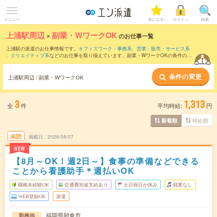
メニュー
気になる!
ログイン
検索
上浦駅周辺
×
副業・WワークOK
のお仕事一覧
上浦駅の派遣のお仕事情報です。
オフィスワーク・事務系
、
営業・販売・サービス系
、
クリエイティブ系
などのお仕事を取り揃えています。副業・WワークOKの条件の他
に、
交通費別途支給あり
、
職種未経験OK
、
友だちと一緒の応募OK
などのこだわり条
件も取り揃えています。
条件の変更
上浦駅周辺 / 副業・WワークOK
3
1,313
全
件
平均時給:
円
時給順
新着順
未読
掲載日
2026/08/07
NEW
【8月～OK！週2日～】食事の準備などできる
ことから看護助手＊週払いOK
職種未経験OK
交通費別途支給あり
土日祝日が休み
残業なし
WEB登録OK
派遣
福岡県朝倉市
勤務地