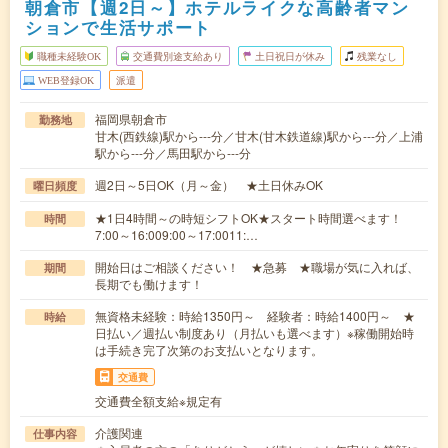
朝倉市【週2日～】ホテルライクな高齢者マン
ションで生活サポート
職種未経験OK
交通費別途支給あり
土日祝日が休み
残業なし
WEB登録OK
派遣
福岡県朝倉市
勤務地
甘木(西鉄線)駅から---分／甘木(甘木鉄道線)駅から---分／上浦
駅から---分／馬田駅から---分
週2日～5日OK（月～金） ★土日休みOK
曜日頻度
★1日4時間～の時短シフトOK★スタート時間選べます！
時間
7:00～16:009:00～17:0011:…
開始日はご相談ください！ ★急募 ★職場が気に入れば、
期間
長期でも働けます！
無資格未経験：時給1350円～ 経験者：時給1400円～ ★
時給
日払い／週払い制度あり（月払いも選べます）※稼働開始時
は手続き完了次第のお支払いとなります。
交通費
交通費全額支給※規定有
介護関連
仕事内容