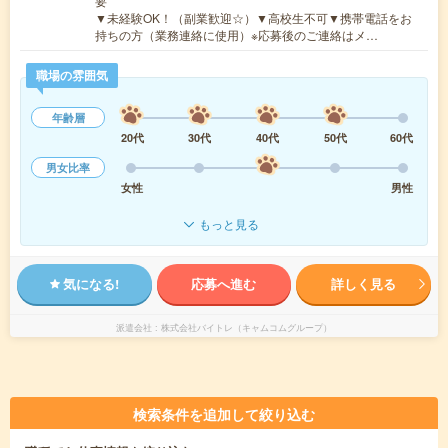
要
▼未経験OK！（副業歓迎☆）▼高校生不可▼携帯電話をお
持ちの方（業務連絡に使用）※応募後のご連絡はメ…
職場の雰囲気
年齢層
20代
30代
40代
50代
60代
男女比率
女性
男性
もっと見る
気になる!
応募へ進む
詳しく見る
派遣会社
株式会社バイトレ（キャムコムグループ）
検索条件を追加して絞り込む