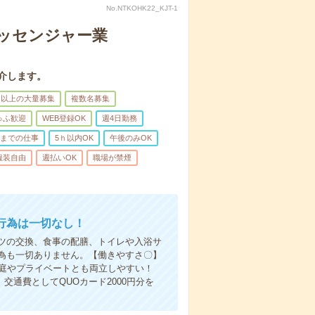
No.NTKOHK22_KJT-1
メッセンジャー業
介します。
名以上の大量募集
複数名募集
ゅふ歓迎
WEB登録OK
週4日勤務
前までの仕事
5ｈ以内OK
午後のみOK
服装自由
週払いOK
職場が禁煙
行為は一切なし！
ツの交換、食事の配膳、トイレや入浴サ
為も一切ありません。【働きやすさ〇】
家庭やプライベートとも両立しやすい！
交通費としてQUOカード2000円分を