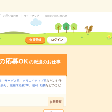
プ・お問い合わせ
サイトマップ
掲載のお問い合わせ
会員登録
ログイン
の応募OK
の派遣のお仕事
売・サービス系
、
クリエイティブ系
などのお仕
給あり
、
職種未経験OK
、
週4日勤務
などのこだ
新着順