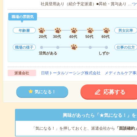
社員登用あり（紹介予定派遣）■昇給・賞与あり …
つ
職場の雰囲気
年齢層
男女比率
20代
30代
40代
50代
60代
職場の様子
仕事の仕方
活気がある
しずか
日研トータルソーシング株式会社 メディカルケア事
派遣会社
応募する
気になる！
興味があったら「★気になる！」を
「気になる！」を押しておくと、派遣会社から
「面談確約