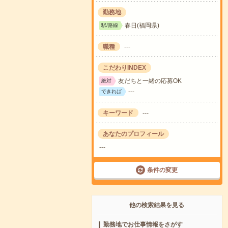
勤務地
春日(福岡県)
駅/路線
職種
---
こだわりINDEX
友だちと一緒の応募OK
絶対
---
できれば
キーワード
---
あなたのプロフィール
---
条件の変更
他の検索結果を見る
勤務地でお仕事情報をさがす