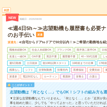
未読
NEW
掲載日
2026/08/06
≪週4日5h～≫志望動機も履歴書も必要
のお手伝い
派遣
≪自宅からドアtoドアで30分以内！≫ご希望の勤務地を紹
派遣先
職種未経験OK
社会人未経験OK
ブランクOK
既卒第二新卒OK
10
友達と一緒OK
OA不要
英語不要
履歴書不要
40～50代活躍
し
週5日勤務
土日祝休
朝10時以降スタート
16時前までの仕事
17時
残業なし
シフト
交替制勤務
扶養控内
医療福祉
交費支給
派遣多
電話対応なし
ルーティン
看護師
栄養士
介護士
ここがポイント！
志望動機は「何となく…」でもOK！シフトの組み方も
▼立派な志望動機なんていりません。「何となく…」とか「近所が良
事を始めた後に、少しでも「やってよかった」と思っていただければ