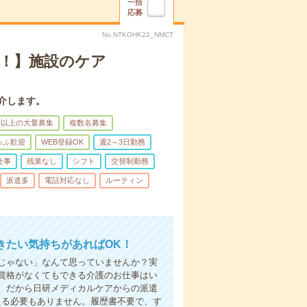
一括
応募
No.NTKOHK22_NMCT
K！】施設のケア
介します。
名以上の大量募集
複数名募集
ゅふ歓迎
WEB登録OK
週2～3日勤務
仕事
残業なし
シフト
交替制勤務
派遣多
電話対応なし
ルーティン
きたい気持ちがあればOK！
じゃない」なんて思っていませんか？実
資格がなくてもできる介護のお仕事はい
。だから日研メディカルケアからの派遣
える必要もありません。履歴書不要で、す