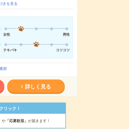
づきを見る
女性
男性
テキパキ
コツコツ
業部
詳しく見る
クリック！
」
や
「応募歓迎」
が届きます！