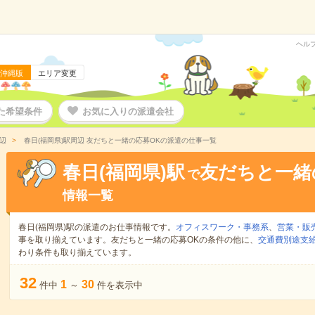
ヘル
沖縄版
エリア変更
た希望条件
お気に入りの派遣会社
辺
春日(福岡県)駅周辺 友だちと一緒の応募OKの派遣の仕事一覧
春日(福岡県)駅
友だちと一緒
で
情報一覧
春日(福岡県)駅の派遣のお仕事情報です。
オフィスワーク・事務系
、
営業・販
事を取り揃えています。友だちと一緒の応募OKの条件の他に、
交通費別途支
わり条件も取り揃えています。
32
1
30
件中
～
件を表示中