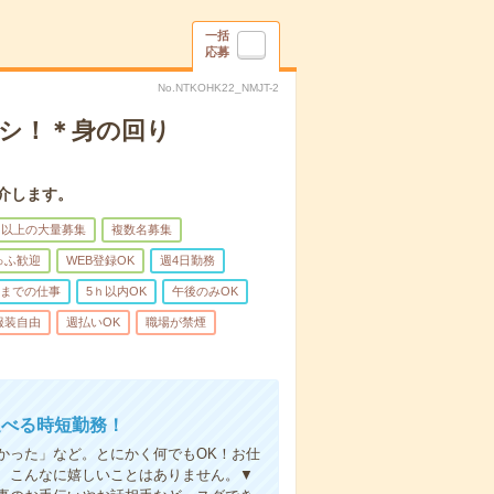
一括
応募
No.NTKOHK22_NMJT-2
ナシ！＊身の回り
介します。
名以上の大量募集
複数名募集
ゅふ歓迎
WEB登録OK
週4日勤務
前までの仕事
5ｈ以内OK
午後のみOK
服装自由
週払いOK
職場が禁煙
選べる時短勤務！
かった」など。とにかく何でもOK！お仕
、こんなに嬉しいことはありません。▼