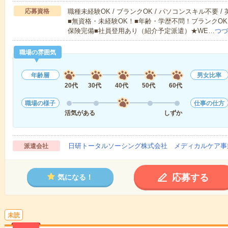
応募資格
職種未経験OK / ブランクOK / パソコンスキル不要 /
■無資格・未経験OK！■年齢・学歴不問！ブランクOK
保険完備■社員登用あり（紹介予定派遣）★WE…
つづ
職場の雰囲気
年齢層
男女比率
20代
30代
40代
50代
60代
職場の様子
仕事の仕方
活気がある
しずか
日研トータルソーシング株式会社 メディカルケア事
派遣会社
応募する
気になる！
未読