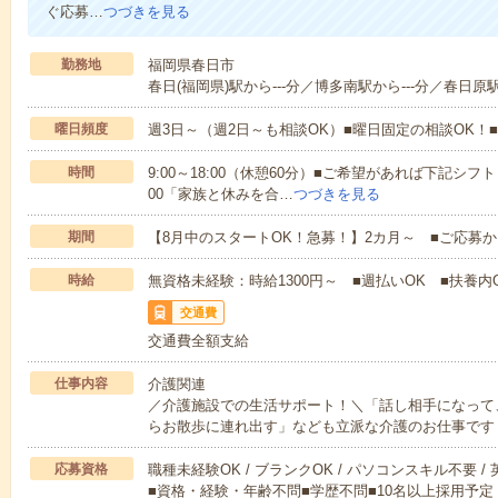
ぐ応募…
つづきを見る
勤務地
福岡県春日市
春日(福岡県)駅から---分／博多南駅から---分／春日原駅
曜日頻度
週3日～（週2日～も相談OK）■曜日固定の相談OK
時間
9:00～18:00（休憩60分）■ご希望があれば下記シフトもOK
00「家族と休みを合…
つづきを見る
期間
【8月中のスタートOK！急募！】2カ月～ ■ご応募
時給
無資格未経験：時給1300円～ ■週払いOK ■扶養内O
交通費
交通費全額支給
仕事内容
介護関連
／介護施設での生活サポート！＼「話し相手になって
らお散歩に連れ出す」なども立派な介護のお仕事です
応募資格
職種未経験OK / ブランクOK / パソコンスキル不要 /
■資格・経験・年齢不問■学歴不問■10名以上採用予定