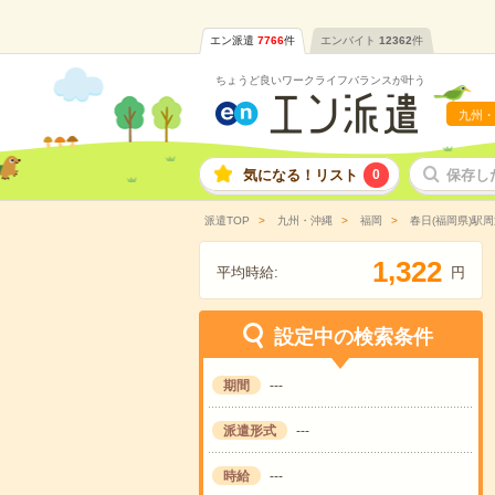
エン派遣
7766
件
エンバイト
12362
件
ちょうど良いワークライフバランスが叶う
九州・
気になる！リスト
0
保存し
派遣TOP
九州・沖縄
福岡
春日(福岡県)駅周
,
1
3
2
2
平均時給:
円
設定中の検索条件
期間
---
派遣形式
---
時給
---