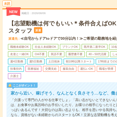
未読
NEW
掲載日
2026/08/06
【志望動機は何でもいい＊条件合えばO
スタッフ
派遣
≪自宅からドアtoドアで30分以内！≫ご希望の勤務地を紹
派遣先
職種未経験OK
社会人未経験OK
ブランクOK
既卒第二新卒OK
10
友達と一緒OK
OA不要
英語不要
履歴書不要
40～50代活躍
し
週4日勤務
週5日勤務
土日祝休
朝10時以降スタート
17時前までの
扶養控内
医療福祉
交費支給
服装自由
週払いOK
職場が禁煙
介護士
ここがポイント！
家から近い、稼げそう、なんとなく良さそう…など、働
「介護って専門の人がやる仕事でしょ」「高い志がないとできないん
は、お食事やお風呂時のお手伝いしたり、お喋りの相手になったりと
っぱいあるんです！大切なのは高い志よりも、相手を思いやる気持ち
なら、資格がない未経験からのスタートもOK！立派な志望動機を考