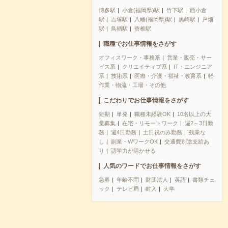
博多駅
小倉(福岡県)駅
竹下駅
西小倉
駅
吉塚駅
八幡(福岡県)駅
黒崎駅
戸畑
駅
鳥栖駅
香椎駅
職種でお仕事情報をさがす
オフィスワーク・事務系
営業・販売・サー
ビス系
クリエイティブ系
IT・エンジニア
系
技術系
医療・介護・福祉・教育系
軽
作業・物流・工場・その他
こだわりでお仕事情報をさがす
短期
単発
職種未経験OK
10名以上の大
量募集
在宅・リモートワーク
週2～3日勤
務
週4日勤務
土日祝のみ勤務
残業な
し
副業・WワークOK
交通費別途支給あ
り
語学力が活かせる
人気のワードでお仕事情報をさがす
急募
年齢不問
財団法人
英語
書類チェ
ック
テレビ局
封入
大学