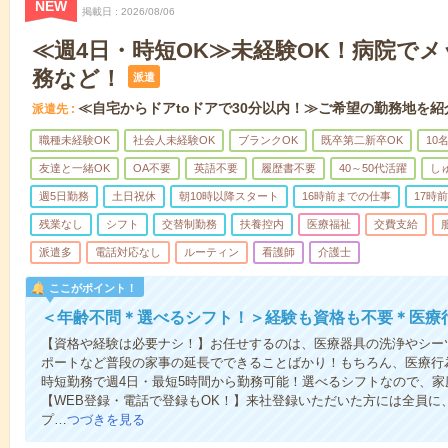
NEW
掲載日
2026/08/06
≪週4日・時短OK≫未経験OK！病院で
務など！
派遣
≪自宅からドアtoドアで30分以内！≫ご希望の勤務地を紹
派遣先
職種未経験OK
社会人未経験OK
ブランクOK
既卒第二新卒OK
10
友達と一緒OK
OA不要
英語不要
履歴書不要
40～50代活躍
し
週5日勤務
土日祝休
朝10時以降スタート
16時前までの仕事
17時
残業なし
シフト
交替制勤務
扶養控内
医療福祉
交費支給
派遣多
電話対応なし
ルーティン
看護師
介護士
ここがポイント！
＜年齢不問＊選べるシフト！＞経験も資格も不要＊医療
【資格や経験は必要ナシ！】お任せするのは、医療器具の洗浄やシー
ポートなど普段の家事の延長でできることばかり！もちろん、医療行
時短勤務で週4日・最短5時間から勤務可能！選べるシフトなので、
【WEB登録・電話で登録もOK！】来社登録いただいた方には全員に、
プ…
つづきを見る