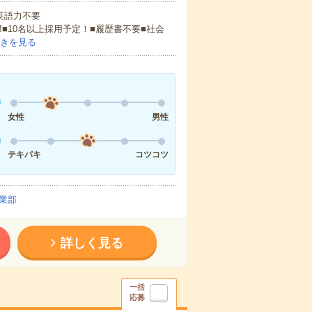
 英語力不要
!■10名以上採用予定！■履歴書不要■社会
きを見る
女性
男性
テキパキ
コツコツ
業部
詳しく見る
一括
応募