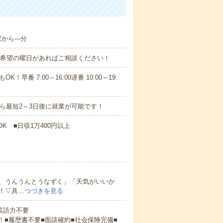
から---分
！■希望の曜日があればご相談ください！
！早番 7:00～16:00遅番 10:00～19:
から最短2～3日後に就業が可能です！
K ■日収1万400円以上
、うんうんとうなずく」「天気がいいか
！▽具…
つづきを見る
 英語力不要
！■履歴書不要■面談確約■社会保険完備■