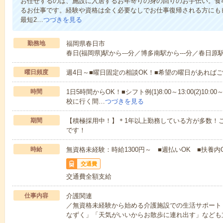
お任せするのは、施設に入居するお年寄りの身の回りのお手伝い。食
るお仕事です。経験や資格は全く必要なしでお仕事復帰される方にも
最短2…
つづきを見る
勤務地
福岡県春日市
春日(福岡県)駅から---分／博多南駅から---分／春日原駅
曜日頻度
週4日～■曜日固定の相談OK！■希望の曜日があれば
時間
1日5時間からOK！■シフト例(1)8:00～13:00(2)10:00～
校に行く間…
つづきを見る
期間
【積極採用中！】＊1年以上勤務している方が多数！ご
です！
時給
無資格未経験：時給1300円～ ■週払いOK ■扶養内
交通費
交通費全額支給
仕事内容
介護関連
／無資格未経験から始める介護施設での生活サポート
なずく」「天気がいいからお散歩に連れ出す」なども