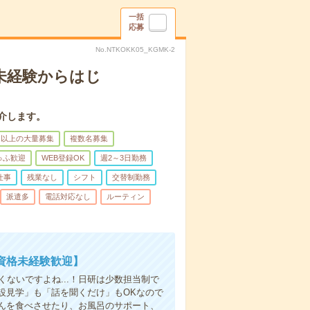
一括
応募
No.NTKOKK05_KGMK-2
＊未経験からはじ
介します。
名以上の大量募集
複数名募集
ゅふ歓迎
WEB登録OK
週2～3日勤務
仕事
残業なし
シフト
交替制勤務
派遣多
電話対応なし
ルーティン
資格未経験歓迎】
ないですよね...！日研は少数担当制で
設見学」も「話を聞くだけ」もOKなので
んを食べさせたり、お風呂のサポート、