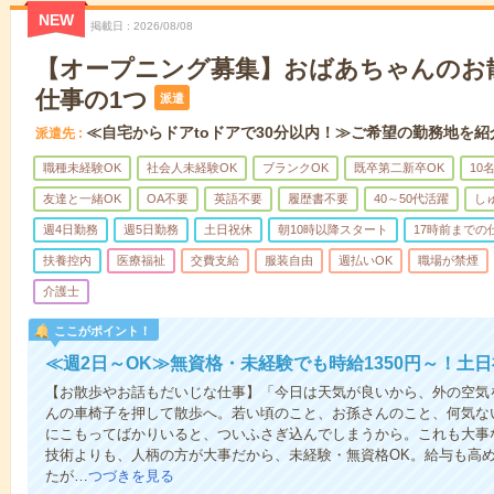
NEW
掲載日
2026/08/08
【オープニング募集】おばあちゃんのお
仕事の1つ
派遣
≪自宅からドアtoドアで30分以内！≫ご希望の勤務地を紹
派遣先
職種未経験OK
社会人未経験OK
ブランクOK
既卒第二新卒OK
10
友達と一緒OK
OA不要
英語不要
履歴書不要
40～50代活躍
し
週4日勤務
週5日勤務
土日祝休
朝10時以降スタート
17時前までの
扶養控内
医療福祉
交費支給
服装自由
週払いOK
職場が禁煙
介護士
ここがポイント！
≪週2日～OK≫無資格・未経験でも時給1350円～！土
【お散歩やお話もだいじな仕事】「今日は天気が良いから、外の空気
んの車椅子を押して散歩へ。若い頃のこと、お孫さんのこと、何気な
にこもってばかりいると、ついふさぎ込んでしまうから。これも大事
技術よりも、人柄の方が大事だから、未経験・無資格OK。給与も高
たが…
つづきを見る