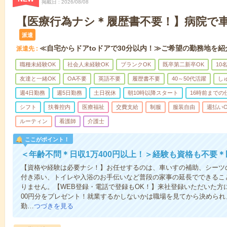
掲載日
2026/08/08
【医療行為ナシ＊履歴書不要！】病院で
派遣
≪自宅からドアtoドアで30分以内！≫ご希望の勤務地を紹
派遣先
職種未経験OK
社会人未経験OK
ブランクOK
既卒第二新卒OK
10
友達と一緒OK
OA不要
英語不要
履歴書不要
40～50代活躍
し
週4日勤務
週5日勤務
土日祝休
朝10時以降スタート
16時前までの
シフト
扶養控内
医療福祉
交費支給
制服
服装自由
週払いO
ルーティン
看護師
介護士
ここがポイント！
＜年齢不問＊日収1万400円以上！＞経験も資格も不要
【資格や経験は必要ナシ！】お任せするのは、車いすの補助、シーツ
付き添い、トイレや入浴のお手伝いなど普段の家事の延長でできるこ
りません。【WEB登録・電話で登録もOK！】来社登録いただいた方に
00円分をプレゼント！就業するかしないかは職場を見てから決められ
勤…
つづきを見る