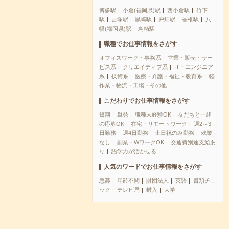
博多駅
小倉(福岡県)駅
西小倉駅
竹下
駅
吉塚駅
黒崎駅
戸畑駅
香椎駅
八
幡(福岡県)駅
鳥栖駅
職種でお仕事情報をさがす
オフィスワーク・事務系
営業・販売・サー
ビス系
クリエイティブ系
IT・エンジニア
系
技術系
医療・介護・福祉・教育系
軽
作業・物流・工場・その他
こだわりでお仕事情報をさがす
短期
単発
職種未経験OK
友だちと一緒
の応募OK
在宅・リモートワーク
週2～3
日勤務
週4日勤務
土日祝のみ勤務
残業
なし
副業・WワークOK
交通費別途支給あ
り
語学力が活かせる
人気のワードでお仕事情報をさがす
急募
年齢不問
財団法人
英語
書類チェ
ック
テレビ局
封入
大学