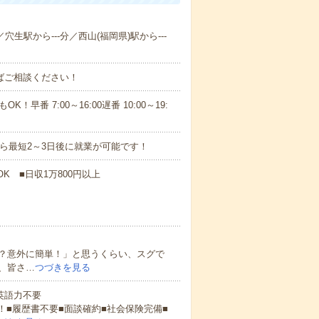
穴生駅から---分／西山(福岡県)駅から---
ればご相談ください！
！早番 7:00～16:00遅番 10:00～19:
から最短2～3日後に就業が可能です！
K ■日収1万800円以上
？意外に簡単！」と思うくらい、スグで
、皆さ…
つづきを見る
 英語力不要
！■履歴書不要■面談確約■社会保険完備■