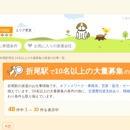
ヘル
沖縄版
エリア変更
た希望条件
お気に入りの派遣会社
折尾駅周辺 10名以上の大量募集の派遣の仕事一覧
折尾駅
10名以上の大量募集
で
の
折尾駅の派遣のお仕事情報です。
オフィスワーク・事務系
、
営業・販売・サー
揃えています。10名以上の大量募集の条件の他に、
交通費別途支給あり
、
職種
わり条件も取り揃えています。
48
1
30
件中
～
件を表示中
未読