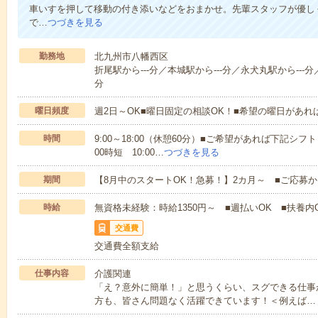
車いすを押して移動の付き添いなどをおまかせ。先輩スタッフが優し
で…
つづきを見る
勤務地
北九州市八幡西区
折尾駅から---分／本城駅から---分／永犬丸駅から---分／
分
曜日頻度
週2日～OK■曜日固定の相談OK！■希望の曜日があ
時間
9:00～18:00（休憩60分）■ご希望があれば下記シフトもOK
00時短 10:00…
つづきを見る
期間
【8月中のスタートOK！急募！】2カ月～ ■ご応募
時給
無資格未経験：時給1350円～ ■週払いOK ■扶養内O
交通費
交通費全額支給
仕事内容
介護関連
「え？意外に簡単！」と思うくらい、スグできる仕事
方も、皆さん問題なく活躍できています！＜例えば…