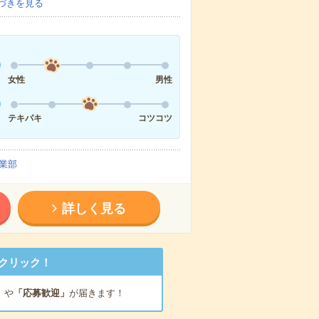
づきを見る
女性
男性
テキパキ
コツコツ
業部
詳しく見る
クリック！
」
や
「応募歓迎」
が届きます！