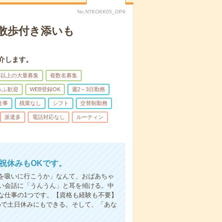
No.NTKOKK05_OP9
散歩付き添いも
介します。
名以上の大量募集
複数名募集
ゅふ歓迎
WEB登録OK
週2～3日勤務
仕事
残業なし
シフト
交替制勤務
派遣多
電話対応なし
ルーティン
日祝休みもOKです。
を吸いに行こうか」なんて、おばあちゃ
い会話に「うんうん」と耳を傾ける。中
な仕事の1つです。【資格も経験も不要】
めで土日休みにもできる。そして、「あな