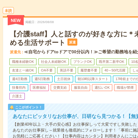
未読
NEW
掲載日
2026/08/08
【介護staff】人と話すのが好きな方に
める生活サポート
派遣
≪自宅からドアtoドアで30分以内！≫ご希望の勤務地を紹
派遣先
職種未経験OK
社会人未経験OK
ブランクOK
既卒第二新卒OK
10
友達と一緒OK
OA不要
英語不要
履歴書不要
40～50代活躍
し
週4日勤務
週5日勤務
土日祝休
朝10時以降スタート
17時前までの
扶養控内
医療福祉
交費支給
服装自由
週払いOK
職場が禁煙
介護士
ここがポイント！
あなたにピッタリなお仕事が、日研なら見つかる！【無
【創業40年以上・大手の安心感】お仕事探しって大変ですし失敗したく
あなたのお仕事探し～就業後も徹底的にフォローします！「事前に施
お気軽にご応募ください！【仕事内容はカンタン】利用者さんにごは