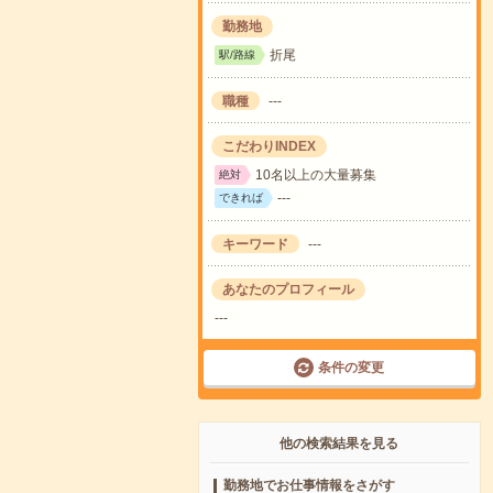
勤務地
折尾
駅/路線
職種
---
こだわりINDEX
10名以上の大量募集
絶対
---
できれば
キーワード
---
あなたのプロフィール
---
条件の変更
他の検索結果を見る
勤務地でお仕事情報をさがす