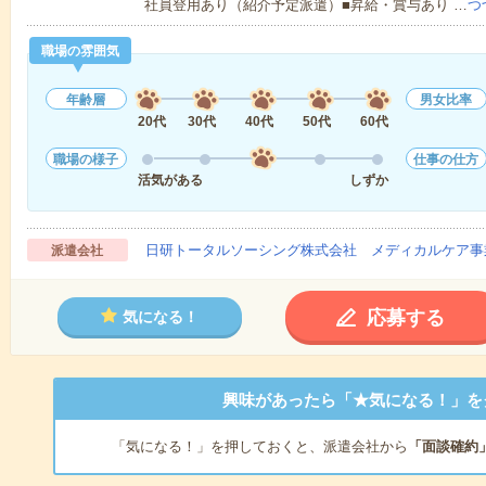
社員登用あり（紹介予定派遣）■昇給・賞与あり …
つ
職場の雰囲気
年齢層
男女比率
20代
30代
40代
50代
60代
職場の様子
仕事の仕方
活気がある
しずか
日研トータルソーシング株式会社 メディカルケア事
派遣会社
応募する
気になる！
興味があったら「★気になる！」を
「気になる！」を押しておくと、派遣会社から
「面談確約