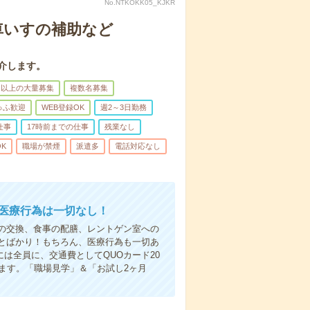
No.NTKOKK05_KJKR
車いすの補助など
介します。
名以上の大量募集
複数名募集
ゅふ歓迎
WEB登録OK
週2～3日勤務
仕事
17時前までの仕事
残業なし
K
職場が禁煙
派遣多
電話対応なし
＊医療行為は一切なし！
の交換、食事の配膳、レントゲン室への
とばかり！もちろん、医療行為も一切あ
は全員に、交通費としてQUOカード20
ます。「職場見学」＆「お試し2ヶ月