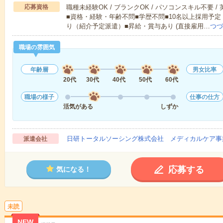
応募資格
職種未経験OK / ブランクOK / パソコンスキル不要 /
■資格・経験・年齢不問■学歴不問■10名以上採用予定
り（紹介予定派遣）■昇給・賞与あり (直接雇用…
つづ
職場の雰囲気
年齢層
男女比率
20代
30代
40代
50代
60代
職場の様子
仕事の仕方
活気がある
しずか
日研トータルソーシング株式会社 メディカルケア事
派遣会社
応募する
気になる！
未読
NEW