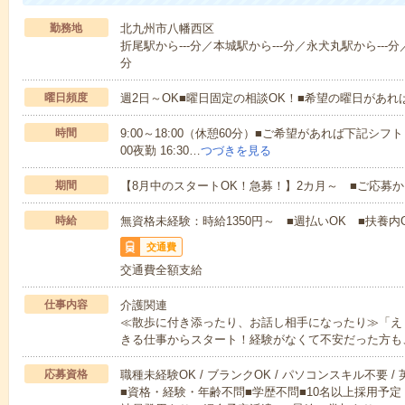
勤務地
北九州市八幡西区
折尾駅から---分／本城駅から---分／永犬丸駅から---分／
分
曜日頻度
週2日～OK■曜日固定の相談OK！■希望の曜日があ
時間
9:00～18:00（休憩60分）■ご希望があれば下記シフトもOK
00夜勤 16:30…
つづきを見る
期間
【8月中のスタートOK！急募！】2カ月～ ■ご応募
時給
無資格未経験：時給1350円～ ■週払いOK ■扶養内O
交通費
交通費全額支給
仕事内容
介護関連
≪散歩に付き添ったり、お話し相手になったり≫「え
きる仕事からスタート！経験がなくて不安だった方も
応募資格
職種未経験OK / ブランクOK / パソコンスキル不要 /
■資格・経験・年齢不問■学歴不問■10名以上採用予定