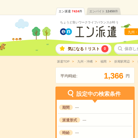
エン派遣
7424
件
エンバイト
12450
件
ちょうど良いワークライフバランスが叶う
九州・
気になる！リスト
0
保存し
派遣TOP
九州・沖縄
福岡
折尾駅周辺
,
1
3
6
6
平均時給:
円
設定中の検索条件
期間
---
派遣形式
---
時給
---