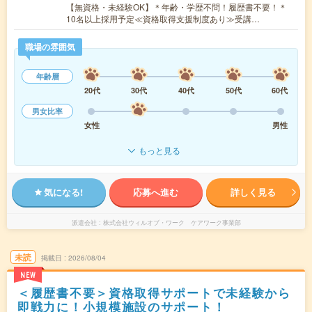
【無資格・未経験OK】＊年齢・学歴不問！履歴書不要！＊
10名以上採用予定≪資格取得支援制度あり≫受講…
職場の雰囲気
年齢層
20代
30代
40代
50代
60代
男女比率
女性
男性
もっと見る
気になる!
応募へ進む
詳しく見る
派遣会社
株式会社ウィルオブ・ワーク ケアワーク事業部
未読
掲載日
2026/08/04
NEW
＜履歴書不要＞資格取得サポートで未経験から
即戦力に！小規模施設のサポート！