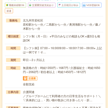
職種未経験OK
交通費別途支給あり
土日祝日が休み
WEB登録OK
派遣
北九州市若松区
勤務地
若松駅から---分／二島駅から---分／奥洞海駅から---分／藤ノ
木駅から---分
シフト制（月～日） ※平日のみなどの相談もOK ※週3日も相
曜日頻度
談OK
【シフト例】07:00～16:0009:00～18:0017:00～09:00※ 上記
時間
は一例です！そ…
即日～2ヶ月以上
期間
無資格の方：時給1350円～1687円 / 介護福祉士：時給1650
時給
円～2062円 / 初任者以上：時給1450円～1812円
交通費
全額支給
介護関連
仕事内容
／グループホームにて利用者の方の日常生活をサポート！＼
▽具体的には…・買い物や散歩に付き添ったり・折…
職種未経験OK / ブランクOK / パソコンスキル不要 / 英語力不
応募資格