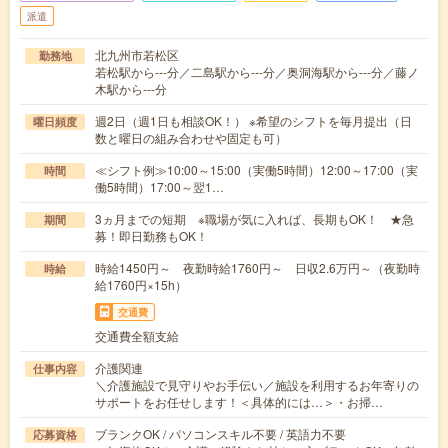
派遣
北九州市若松区
勤務地
若松駅から---分／二島駅から---分／奥洞海駅から---分／藤ノ
木駅から---分
週2日（週1日も相談OK！） ※希望のシフトを毎月提出（日
曜日頻度
数と曜日の組み合わせや固定も可）
≪シフト例≫10:00～15:00（実働5時間）12:00～17:00（実
時間
働5時間）17:00～翌1…
3ヵ月までの短期 ※職場が気に入れば、長期もOK！ ★急
期間
募！即日勤務もOK！
時給1450円～ 夜勤時給1760円～ 日収2.6万円～（夜勤時
時給
給1760円×15h）
交通費
交通費全額支給
介護関連
仕事内容
＼介護施設で見守りやお手伝い／施設を利用するお年寄りの
サポートをお任せします！＜具体的には…＞・お掃…
ブランクOK / パソコンスキル不要 / 英語力不要
応募資格