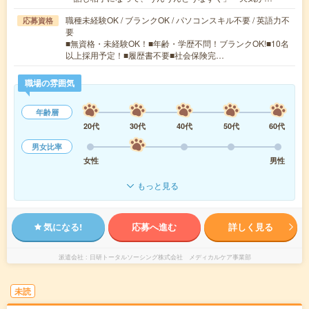
職種未経験OK / ブランクOK / パソコンスキル不要 / 英語力不
応募資格
要
■無資格・未経験OK！■年齢・学歴不問！ブランクOK!■10名
以上採用予定！■履歴書不要■社会保険完…
職場の雰囲気
年齢層
20代
30代
40代
50代
60代
男女比率
女性
男性
もっと見る
気になる!
応募へ進む
詳しく見る
派遣会社
日研トータルソーシング株式会社 メディカルケア事業部
未読