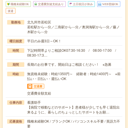
職種未経験OK
交通費別途支給あり
土日祝日が休み
WEB登録OK
派遣
北九州市若松区
勤務地
若松駅から---分／二島駅から---分／奥洞海駅から---分／藤ノ
木駅から---分
平日のみ週3日～OK！
曜日頻度
下記時間帯よりご相談OK07:30-16:30 / 08:00-17:00 /
時間
08:30-17:3…
長期のお仕事です。開始日はご相談ください！ ※急募
期間
無資格未経験：時給1350円～ 経験者：時給1400円～ ※前
時給
払い・日払い・週払いOK
交通費
交通費全額支給
看護助手
仕事内容
【病院で移動などのサポート】患者様が少しでも早く退院出
来るように、暮らしのちょっとしたサポートをお願…
職種未経験OK / ブランクOK / パソコンスキル不要 / 英語力不
応募資格
要