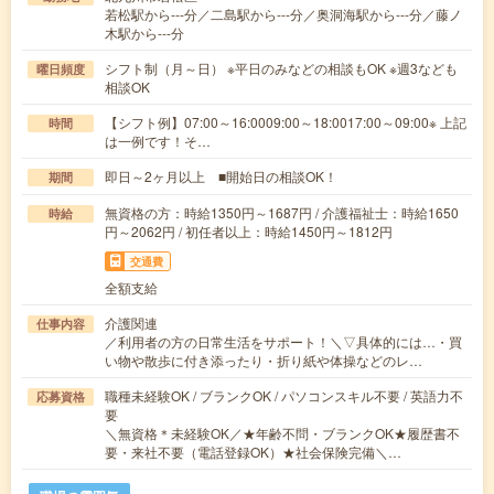
若松駅から---分／二島駅から---分／奥洞海駅から---分／藤ノ
木駅から---分
シフト制（月～日） ※平日のみなどの相談もOK ※週3なども
曜日頻度
相談OK
【シフト例】07:00～16:0009:00～18:0017:00～09:00※ 上記
時間
は一例です！そ…
即日～2ヶ月以上 ■開始日の相談OK！
期間
無資格の方：時給1350円～1687円 / 介護福祉士：時給1650
時給
円～2062円 / 初任者以上：時給1450円～1812円
交通費
全額支給
介護関連
仕事内容
／利用者の方の日常生活をサポート！＼▽具体的には…・買
い物や散歩に付き添ったり・折り紙や体操などのレ…
職種未経験OK / ブランクOK / パソコンスキル不要 / 英語力不
応募資格
要
＼無資格＊未経験OK／★年齢不問・ブランクOK★履歴書不
要・来社不要（電話登録OK）★社会保険完備＼…