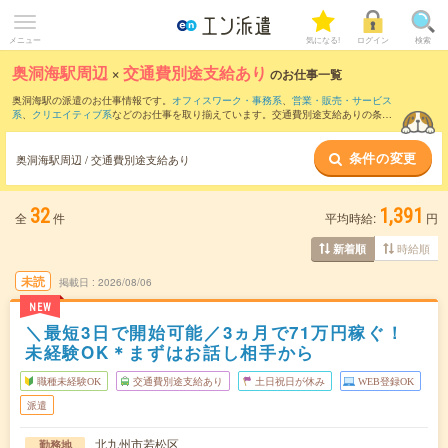
メニュー
気になる!
ログイン
検索
奥洞海駅周辺
×
交通費別途支給あり
のお仕事一覧
奥洞海駅の派遣のお仕事情報です。
オフィスワーク・事務系
、
営業・販売・サービス
系
、
クリエイティブ系
などのお仕事を取り揃えています。交通費別途支給ありの条件
の他に、
職種未経験OK
、
友だちと一緒の応募OK
、
週4日勤務
などのこだわり条件も取
り揃えています。
条件の変更
奥洞海駅周辺 / 交通費別途支給あり
32
1,391
全
件
平均時給:
円
時給順
新着順
未読
掲載日
2026/08/06
NEW
＼最短3日で開始可能／3ヵ月で71万円稼ぐ！
未経験OK＊まずはお話し相手から
職種未経験OK
交通費別途支給あり
土日祝日が休み
WEB登録OK
派遣
北九州市若松区
勤務地