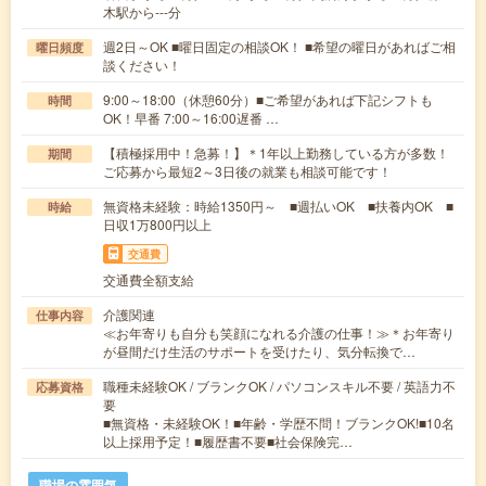
木駅から---分
週2日～OK ■曜日固定の相談OK！ ■希望の曜日があればご相
曜日頻度
談ください！
9:00～18:00（休憩60分）■ご希望があれば下記シフトも
時間
OK！早番 7:00～16:00遅番 …
【積極採用中！急募！】＊1年以上勤務している方が多数！
期間
ご応募から最短2～3日後の就業も相談可能です！
無資格未経験：時給1350円～ ■週払いOK ■扶養内OK ■
時給
日収1万800円以上
交通費
交通費全額支給
介護関連
仕事内容
≪お年寄りも自分も笑顔になれる介護の仕事！≫＊お年寄り
が昼間だけ生活のサポートを受けたり、気分転換で…
職種未経験OK / ブランクOK / パソコンスキル不要 / 英語力不
応募資格
要
■無資格・未経験OK！■年齢・学歴不問！ブランクOK!■10名
以上採用予定！■履歴書不要■社会保険完…
職場の雰囲気