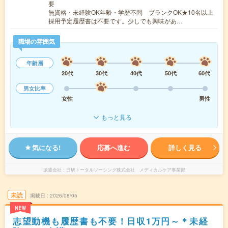
要
無資格・未経験OK年齢・学歴不問 ブランクOK★10名以上
採用予定履歴書は不要です。少しでも興味があ…
職場の雰囲気
年齢層
20代
30代
40代
50代
60代
男女比率
女性
男性
もっと見る
気になる!
応募へ進む
詳しく見る
派遣会社
日研トータルソーシング株式会社 メディカルケア事業部
未読
掲載日
2026/08/05
NEW
志望動機も履歴書も不要！日収1万円～＊未経