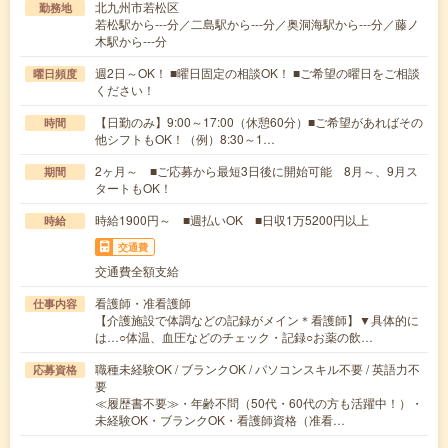
北九州市若松区
勤務地
若松駅から---分／二島駅から---分／奥洞海駅から---分／藤ノ
木駅から---分
週2日～OK！ ■曜日固定の相談OK！ ■ご希望の曜日をご相談
曜日頻度
ください！
【日勤のみ】9:00～17:00（休憩60分）■ご希望があればその
時間
他シフトもOK！（例）8:30～1…
2ヶ月～ ■ご応募から最短3日後に開始可能 8月～、9月ス
期間
タートもOK！
時給1900円～ ■週払いOK ■日収1万5200円以上
時給
交通費
交通費全額支給
看護師・准看護師
仕事内容
【介護施設で体調などの記録がメイン＊看護師】▼具体的に
は…○体温、血圧などのチェック・記録○お薬の飲…
職種未経験OK / ブランクOK / パソコンスキル不要 / 英語力不
応募資格
要
≪履歴書不要≫・年齢不問（50代・60代の方も活躍中！）・
未経験OK・ブランクOK・看護師資格（准看…