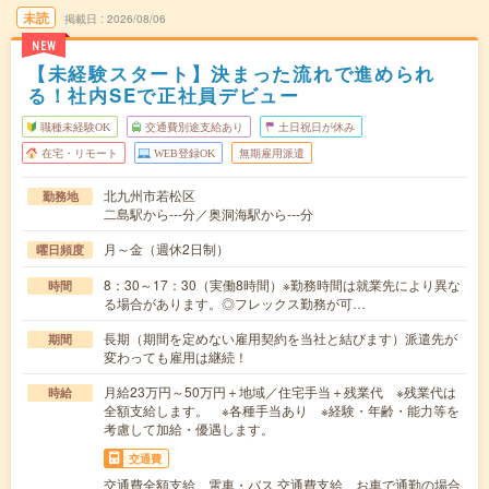
未読
掲載日
2026/08/06
NEW
【未経験スタート】決まった流れで進められ
る！社内SEで正社員デビュー
職種未経験OK
交通費別途支給あり
土日祝日が休み
在宅・リモート
WEB登録OK
無期雇用派遣
北九州市若松区
勤務地
二島駅から---分／奥洞海駅から---分
月～金（週休2日制）
曜日頻度
8：30～17：30（実働8時間）※勤務時間は就業先により異な
時間
る場合があります。◎フレックス勤務が可…
長期（期間を定めない雇用契約を当社と結びます）派遣先が
期間
変わっても雇用は継続！
月給23万円～50万円＋地域／住宅手当＋残業代 ※残業代は
時給
全額支給します。 ※各種手当あり ※経験・年齢・能力等を
考慮して加給・優遇します。
交通費
交通費全額支給 電車・バス 交通費支給、お車で通勤の場合