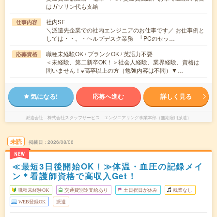
はガソリン代も支給
社内SE
仕事内容
＼派遣先企業での社内エンジニアのお仕事です／ お仕事例と
しては・・。・ヘルプデスク業務 └PCのセッ…
職種未経験OK / ブランクOK / 英語力不要
応募資格
＜未経験、第二新卒OK！＞社会人経験、業界経験、資格は
問いません！※高卒以上の方（勉強内容は不問）▼…
気になる!
応募へ進む
詳しく見る
派遣会社
株式会社スタッフサービス エンジニアリング事業本部（無期雇用派遣）
未読
掲載日
2026/08/06
NEW
≪最短3日後開始OK！≫体温・血圧の記録メイ
ン＊看護師資格で高収入Get！
職種未経験OK
交通費別途支給あり
土日祝日が休み
残業なし
WEB登録OK
派遣