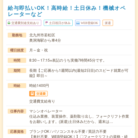
給与即払いOK！高時給！土日休み！機械オペ
レーターなど
交通費別途支給あり
土日祝日が休み
WEB登録OK
派遣
北九州市若松区
勤務地
奥洞海駅から車4分
月～金・祝
曜日頻度
8:30～17:15※表記のうち実働7時間45分です。
時間
長期【ご応募から1週間以内(最短2日目)のスピード就業が可
期間
能】即日～
時給1400円
時給
交通費
交通費支給有り
マシンオペレーター
仕事内容
仕込み業務、装置操作、薬剤取り出し、フォークリフト作業
をお願いします。(派遣)土日休みだから、週末は…
ブランクOK / パソコンスキル不要 / 英語力不要
応募資格
【来社不要、WEB登録OK！】〇フォークリフトの資格・経