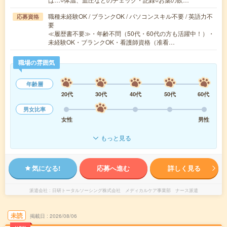
職種未経験OK / ブランクOK / パソコンスキル不要 / 英語力不
応募資格
要
≪履歴書不要≫・年齢不問（50代・60代の方も活躍中！）・
未経験OK・ブランクOK・看護師資格（准看…
職場の雰囲気
年齢層
20代
30代
40代
50代
60代
男女比率
女性
男性
もっと見る
気になる!
応募へ進む
詳しく見る
派遣会社
日研トータルソーシング株式会社 メディカルケア事業部 ナース派遣
未読
掲載日
2026/08/06