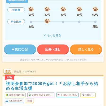
年齢層
20代
30代
40代
50代
60代
男女比率
女性
男性
もっと見る
気になる!
応募へ進む
詳しく見る
派遣会社
日研トータルソーシング株式会社 メディカルケア事業部
未読
掲載日
2026/08/04
NEW
説明会参加で2000円get！＊お話し相手から始
める生活支援
職種未経験OK
交通費別途支給あり
土日祝日が休み
残業なし
WEB登録OK
派遣