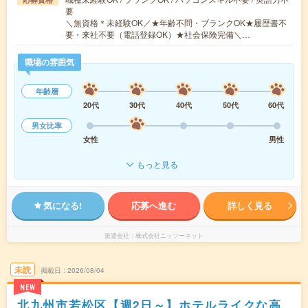
要
＼無資格＊未経験OK／★年齢不問・ブランクOK★履歴書不
要・来社不要（電話登録OK）★社会保険完備＼…
職場の雰囲気
年齢層
20代
30代
40代
50代
60代
男女比率
女性
男性
もっと見る
気になる!
応募へ進む
詳しく見る
派遣会社
株式会社ニッソーネット
未読
掲載日
2026/08/04
NEW
北九州市若松区【週2日～】ホテルライクな高