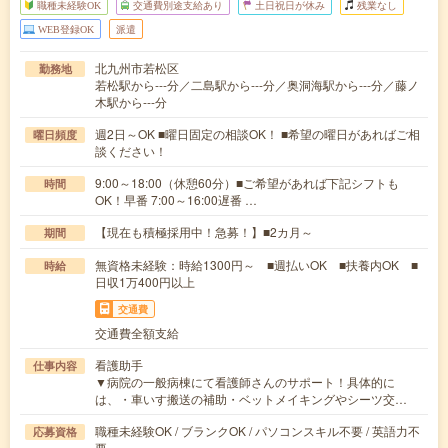
職種未経験OK
交通費別途支給あり
土日祝日が休み
残業なし
WEB登録OK
派遣
北九州市若松区
勤務地
若松駅から---分／二島駅から---分／奥洞海駅から---分／藤ノ
木駅から---分
週2日～OK ■曜日固定の相談OK！ ■希望の曜日があればご相
曜日頻度
談ください！
9:00～18:00（休憩60分）■ご希望があれば下記シフトも
時間
OK！早番 7:00～16:00遅番 …
【現在も積極採用中！急募！】■2カ月～
期間
無資格未経験：時給1300円～ ■週払いOK ■扶養内OK ■
時給
日収1万400円以上
交通費
交通費全額支給
看護助手
仕事内容
▼病院の一般病棟にて看護師さんのサポート！具体的に
は、・車いす搬送の補助・ベットメイキングやシーツ交…
職種未経験OK / ブランクOK / パソコンスキル不要 / 英語力不
応募資格
要