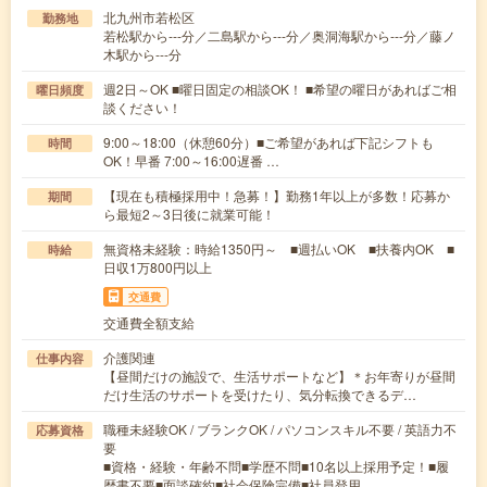
北九州市若松区
勤務地
若松駅から---分／二島駅から---分／奥洞海駅から---分／藤ノ
木駅から---分
週2日～OK ■曜日固定の相談OK！ ■希望の曜日があればご相
曜日頻度
談ください！
9:00～18:00（休憩60分）■ご希望があれば下記シフトも
時間
OK！早番 7:00～16:00遅番 …
【現在も積極採用中！急募！】勤務1年以上が多数！応募か
期間
ら最短2～3日後に就業可能！
無資格未経験：時給1350円～ ■週払いOK ■扶養内OK ■
時給
日収1万800円以上
交通費
交通費全額支給
介護関連
仕事内容
【昼間だけの施設で、生活サポートなど】＊お年寄りが昼間
だけ生活のサポートを受けたり、気分転換できるデ…
職種未経験OK / ブランクOK / パソコンスキル不要 / 英語力不
応募資格
要
■資格・経験・年齢不問■学歴不問■10名以上採用予定！■履
歴書不要■面談確約■社会保険完備■社員登用…