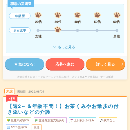
職場の雰囲気
年齢層
20代
30代
40代
50代
60代
男女比率
女性
男性
もっと見る
気になる!
応募へ進む
詳しく見る
派遣会社
日研トータルソーシング株式会社 メディカルケア事業部 ナース派遣
未読
掲載日
2026/08/05
NEW
【週2～＆年齢不問！】お茶くみやお散歩の付
き添いなどの介護
職種未経験OK
交通費別途支給あり
土日祝日が休み
残業なし
WEB登録OK
派遣