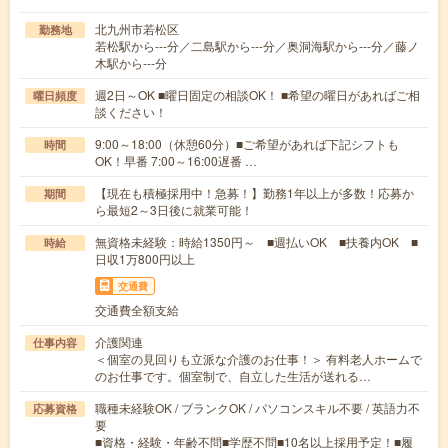
北九州市若松区
勤務地
若松駅から---分／二島駅から---分／奥洞海駅から---分／藤ノ
木駅から---分
週2日～OK ■曜日固定の相談OK！ ■希望の曜日があればご相
曜日頻度
談ください！
9:00～18:00（休憩60分）■ご希望があれば下記シフトも
時間
OK！早番 7:00～16:00遅番 …
【現在も積極採用中！急募！】勤務1年以上が多数！応募か
期間
ら最短2～3日後に就業可能！
無資格未経験：時給1350円～ ■週払いOK ■扶養内OK ■
時給
日収1万800円以上
交通費
交通費全額支給
介護関連
仕事内容
＜個室の見回りも立派な介護のお仕事！＞ 有料老人ホームで
のお仕事です。個室制で、自立した生活が送れる…
職種未経験OK / ブランクOK / パソコンスキル不要 / 英語力不
応募資格
要
■資格・経験・年齢不問■学歴不問■10名以上採用予定！■履