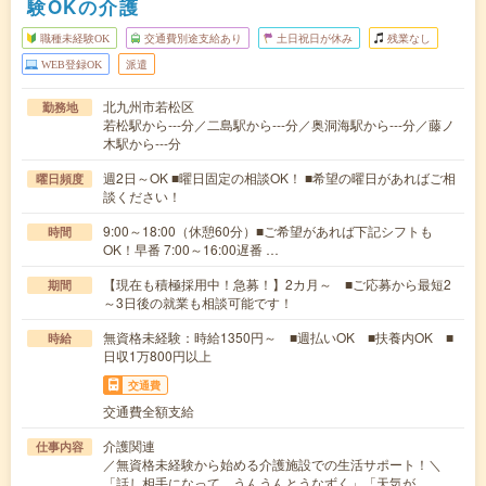
験OKの介護
職種未経験OK
交通費別途支給あり
土日祝日が休み
残業なし
WEB登録OK
派遣
北九州市若松区
勤務地
若松駅から---分／二島駅から---分／奥洞海駅から---分／藤ノ
木駅から---分
週2日～OK ■曜日固定の相談OK！ ■希望の曜日があればご相
曜日頻度
談ください！
9:00～18:00（休憩60分）■ご希望があれば下記シフトも
時間
OK！早番 7:00～16:00遅番 …
【現在も積極採用中！急募！】2カ月～ ■ご応募から最短2
期間
～3日後の就業も相談可能です！
無資格未経験：時給1350円～ ■週払いOK ■扶養内OK ■
時給
日収1万800円以上
交通費
交通費全額支給
介護関連
仕事内容
／無資格未経験から始める介護施設での生活サポート！＼
「話し相手になって、うんうんとうなずく」「天気が…