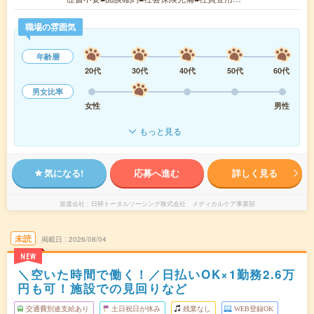
職場の雰囲気
年齢層
20代
30代
40代
50代
60代
男女比率
女性
男性
もっと見る
気になる!
応募へ進む
詳しく見る
派遣会社
日研トータルソーシング株式会社 メディカルケア事業部
未読
掲載日
2026/08/04
NEW
＼空いた時間で働く！／日払いOK×1勤務2.6万
円も可！施設での見回りなど
交通費別途支給あり
土日祝日が休み
残業なし
WEB登録OK