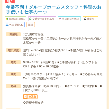
NEW
年齢不問！グループホームスタッフ＊料理のお
手伝いも仕事の一つ
職種未経験OK
交通費別途支給あり
土日祝日が休み
残業なし
WEB登録OK
派遣
北九州市若松区
勤務地
若松駅から---分／二島駅から---分／奥洞海駅から---分／藤ノ
木駅から---分
週2日～OK ■曜日固定の相談OK！ ■希望の曜日があればご相
曜日頻度
談ください！
9:00～18:00（休憩60分）■ご希望があれば下記シフトも
時間
OK！早番 7:00～16:00遅番 …
【8月中のスタートOK！急募！】2カ月～ ■ご応募から最短
期間
2～3日後に就業が可能です！
無資格未経験：時給1350円～ ■週払いOK ■扶養内OK ■
時給
日収1万800円以上
交通費
交通費全額支給