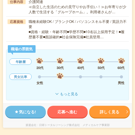
介護関連
仕事内容
≪自立した生活のための見守りやお手伝い！≫お年寄りが少
人数で生活する「グループホーム」。利用者さんが…
職種未経験OK / ブランクOK / パソコンスキル不要 / 英語力不
応募資格
要
■資格・経験・年齢不問■学歴不問■10名以上採用予定！■履
歴書不要■面談確約■社会保険完備■社員登用…
職場の雰囲気
年齢層
20代
30代
40代
50代
60代
男女比率
女性
男性
もっと見る
気になる!
応募へ進む
詳しく見る
派遣会社
日研トータルソーシング株式会社 メディカルケア事業部