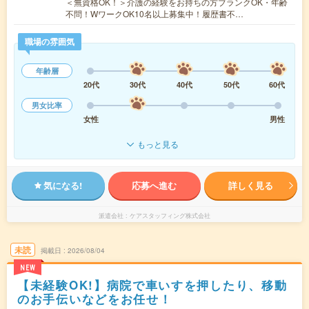
＜無資格OK！＞介護の経験をお持ちの方ブランクOK・年齢
不問！WワークOK10名以上募集中！履歴書不…
職場の雰囲気
年齢層
20代
30代
40代
50代
60代
男女比率
女性
男性
もっと見る
気になる!
応募へ進む
詳しく見る
派遣会社
ケアスタッフィング株式会社
未読
掲載日
2026/08/04
NEW
【未経験OK!】病院で車いすを押したり、移動
のお手伝いなどをお任せ！