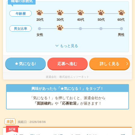
職場の雰囲気
年齢層
20代
30代
40代
50代
60代
男女比率
女性
男性
もっと見る
気になる!
応募へ進む
詳しく見る
派遣会社
株式会社ニッソーネット
興味があったら「★気になる！」をタップ！
「気になる！」を押しておくと、派遣会社から
「面談確約」
や
「応募歓迎」
が届きます！
未読
掲載日
2026/08/06
NEW