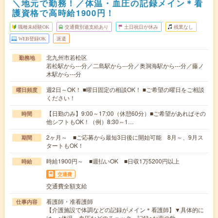
＼地元で勤務！／体温・血圧の記録メイン＊看
護資格で高時給1900円！
職種未経験OK
交通費別途支給あり
土日祝日が休み
残業なし
WEB登録OK
派遣
北九州市若松区
勤務地
若松駅から---分／二島駅から---分／奥洞海駅から---分／藤ノ
木駅から---分
週2日～OK！ ■曜日固定の相談OK！ ■ご希望の曜日をご相談
曜日頻度
ください！
【日勤のみ】9:00～17:00（休憩60分）■ご希望があればその
時間
他シフトもOK！（例）8:30～1…
2ヶ月～ ■ご応募から最短3日後に開始可能 8月～、9月ス
期間
タートもOK！
時給1900円～ ■週払いOK ■日収1万5200円以上
時給
交通費
交通費全額支給
看護師・准看護師
仕事内容
【介護施設で体調などの記録がメイン＊看護師】▼具体的に
は…○体温、血圧などのチェック・記録○お薬の飲…