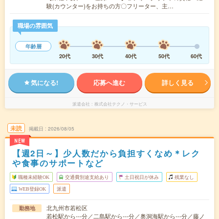
験(カウンター)をお持ちの方〇フリーター、主…
職場の雰囲気
年齢層
20代
30代
40代
50代
60代
気になる!
応募へ進む
詳しく見る
派遣会社
株式会社テクノ・サービス
未読
掲載日
2026/08/05
NEW
【週2日～】少人数だから負担すくなめ＊レク
や食事のサポートなど
職種未経験OK
交通費別途支給あり
土日祝日が休み
残業なし
WEB登録OK
派遣
北九州市若松区
勤務地
若松駅から---分／二島駅から---分／奥洞海駅から---分／藤ノ