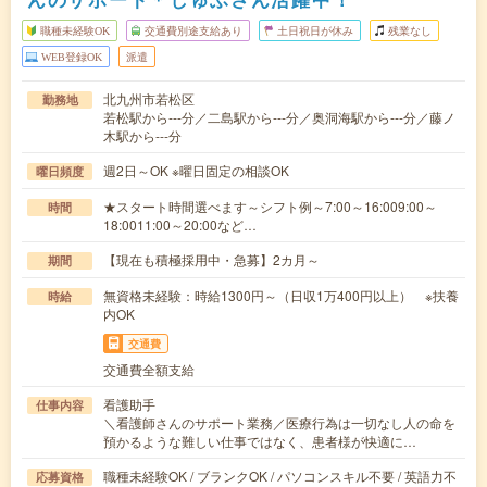
職種未経験OK
交通費別途支給あり
土日祝日が休み
残業なし
WEB登録OK
派遣
北九州市若松区
勤務地
若松駅から---分／二島駅から---分／奥洞海駅から---分／藤ノ
木駅から---分
週2日～OK ※曜日固定の相談OK
曜日頻度
★スタート時間選べます～シフト例～7:00～16:009:00～
時間
18:0011:00～20:00など…
【現在も積極採用中・急募】2カ月～
期間
無資格未経験：時給1300円～（日収1万400円以上） ※扶養
時給
内OK
交通費
交通費全額支給
看護助手
仕事内容
＼看護師さんのサポート業務／医療行為は一切なし人の命を
預かるような難しい仕事ではなく、患者様が快適に…
職種未経験OK / ブランクOK / パソコンスキル不要 / 英語力不
応募資格