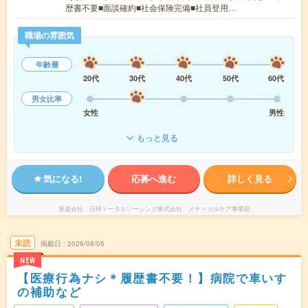
歴書不要■面談確約■社会保険完備■社員登用…
職場の雰囲気
年齢層
20代
30代
40代
50代
60代
男女比率
女性
男性
もっと見る
気になる!
応募へ進む
詳しく見る
派遣会社
日研トータルソーシング株式会社 メディカルケア事業部
未読
掲載日
2026/08/05
NEW
【医療行為ナシ＊履歴書不要！】病院で車いす
の補助など