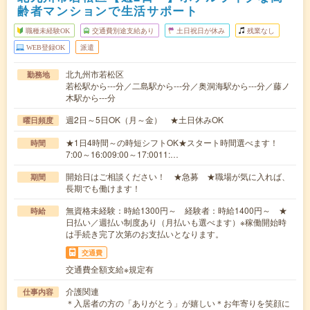
齢者マンションで生活サポート
職種未経験OK
交通費別途支給あり
土日祝日が休み
残業なし
WEB登録OK
派遣
北九州市若松区
勤務地
若松駅から---分／二島駅から---分／奥洞海駅から---分／藤ノ
木駅から---分
週2日～5日OK（月～金） ★土日休みOK
曜日頻度
★1日4時間～の時短シフトOK★スタート時間選べます！
時間
7:00～16:009:00～17:0011:…
開始日はご相談ください！ ★急募 ★職場が気に入れば、
期間
長期でも働けます！
無資格未経験：時給1300円～ 経験者：時給1400円～ ★
時給
日払い／週払い制度あり（月払いも選べます）※稼働開始時
は手続き完了次第のお支払いとなります。
交通費
交通費全額支給※規定有
介護関連
仕事内容
＊入居者の方の「ありがとう」が嬉しい＊お年寄りを笑顔に