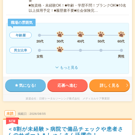
■無資格・未経験OK！■年齢・学歴不問！ブランクOK!■10名
以上採用予定！■履歴書不要■社会保険完…
職場の雰囲気
年齢層
20代
30代
40代
50代
60代
男女比率
女性
男性
もっと見る
気になる!
応募へ進む
詳しく見る
派遣会社
日研トータルソーシング株式会社 メディカルケア事業部
未読
掲載日
2026/08/05
NEW
＜8割が未経験＞病院で備品チェックや患者さ
んのサポート＊しゅふさん活躍中！