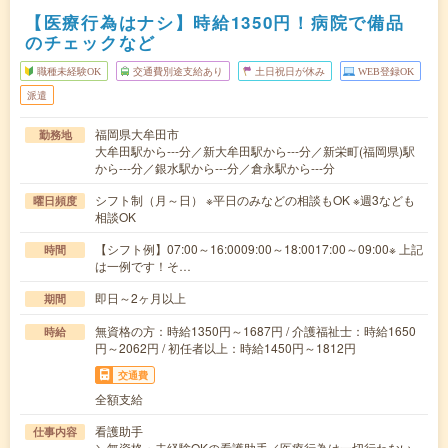
【医療行為はナシ】時給1350円！病院で備品
のチェックなど
職種未経験OK
交通費別途支給あり
土日祝日が休み
WEB登録OK
派遣
福岡県大牟田市
勤務地
大牟田駅から---分／新大牟田駅から---分／新栄町(福岡県)駅
から---分／銀水駅から---分／倉永駅から---分
シフト制（月～日） ※平日のみなどの相談もOK ※週3なども
曜日頻度
相談OK
【シフト例】07:00～16:0009:00～18:0017:00～09:00※ 上記
時間
は一例です！そ…
即日～2ヶ月以上
期間
無資格の方：時給1350円～1687円 / 介護福祉士：時給1650
時給
円～2062円 / 初任者以上：時給1450円～1812円
交通費
全額支給
看護助手
仕事内容
＼無資格・未経験OKの看護助手／医療行為は一切行わない