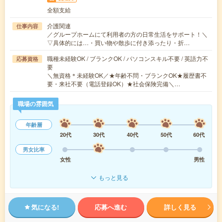
全額支給
介護関連
仕事内容
／グループホームにて利用者の方の日常生活をサポート！＼
▽具体的には…・買い物や散歩に付き添ったり・折…
職種未経験OK / ブランクOK / パソコンスキル不要 / 英語力不
応募資格
要
＼無資格＊未経験OK／★年齢不問・ブランクOK★履歴書不
要・来社不要（電話登録OK）★社会保険完備＼…
職場の雰囲気
年齢層
20代
30代
40代
50代
60代
男女比率
女性
男性
もっと見る
気になる!
応募へ進む
詳しく見る