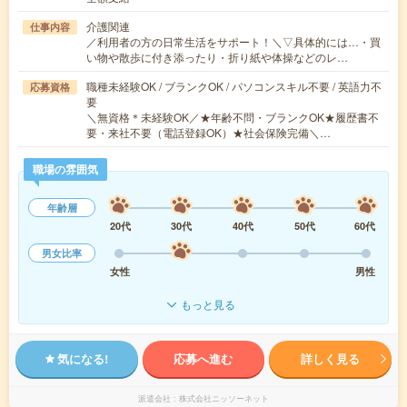
介護関連
仕事内容
／利用者の方の日常生活をサポート！＼▽具体的には…・買
い物や散歩に付き添ったり・折り紙や体操などのレ…
職種未経験OK / ブランクOK / パソコンスキル不要 / 英語力不
応募資格
要
＼無資格＊未経験OK／★年齢不問・ブランクOK★履歴書不
要・来社不要（電話登録OK）★社会保険完備＼…
職場の雰囲気
年齢層
20代
30代
40代
50代
60代
男女比率
女性
男性
もっと見る
気になる!
応募へ進む
詳しく見る
派遣会社
株式会社ニッソーネット