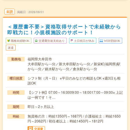
未読
掲載日
2026/08/01
＜履歴書不要＞資格取得サポートで未経験から
即戦力に！小規模施設のサポート！
職種未経験OK
交通費別途支給あり
土日祝日が休み
WEB登録OK
派遣
福岡県大牟田市
勤務地
大牟田駅から---分／新大牟田駅から---分／新栄町(福岡県)駅
から---分／銀水駅から---分／倉永駅から---分
シフト制（月～日） ※平日のみなどの相談もOK ※週3日も相
曜日頻度
談OK
【シフト例】07:00～16:0009:00～18:0017:00～09:00※ 上記
時間
は一例です！そ…
即日～2ヶ月以上
期間
無資格の方：時給1350円～1687円 / 介護福祉士：時給1650
時給
円～2062円 / 初任者以上：時給1450円～1812円
交通費