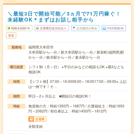
＼最短3日で開始可能／3ヵ月で71万円稼ぐ！
未経験OK＊まずはお話し相手から
職種未経験OK
交通費別途支給あり
土日祝日が休み
WEB登録OK
派遣
福岡県大牟田市
勤務地
大牟田駅から---分／新大牟田駅から---分／新栄町(福岡県)駅
から---分／銀水駅から---分／倉永駅から---分
シフト制（月～日） ※平日のみなどの相談もOK ※週3なども
曜日頻度
相談OK
【シフト例】07:00～16:0009:00～18:0017:00～09:00※ 上記
時間
は一例です！そ…
即日～2ヶ月以上 ■開始日の相談OK！
期間
無資格の方：時給1350円～1687円 / 介護福祉士：時給1650
時給
円～2062円 / 初任者以上：時給1450円～1812円
交通費
全額支給