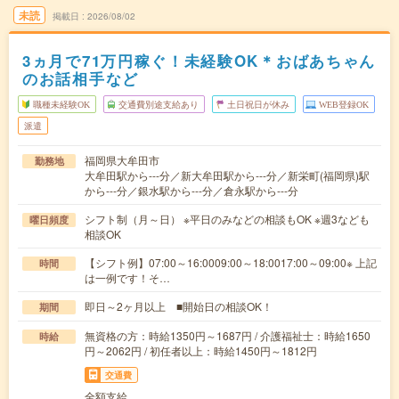
未読
掲載日
2026/08/02
3ヵ月で71万円稼ぐ！未経験OK＊おばあちゃん
のお話相手など
職種未経験OK
交通費別途支給あり
土日祝日が休み
WEB登録OK
派遣
福岡県大牟田市
勤務地
大牟田駅から---分／新大牟田駅から---分／新栄町(福岡県)駅
から---分／銀水駅から---分／倉永駅から---分
シフト制（月～日） ※平日のみなどの相談もOK ※週3なども
曜日頻度
相談OK
【シフト例】07:00～16:0009:00～18:0017:00～09:00※ 上記
時間
は一例です！そ…
即日～2ヶ月以上 ■開始日の相談OK！
期間
無資格の方：時給1350円～1687円 / 介護福祉士：時給1650
時給
円～2062円 / 初任者以上：時給1450円～1812円
交通費
全額支給