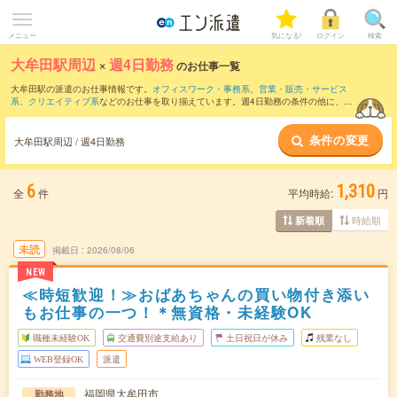
メニュー
気になる!
ログイン
検索
大牟田駅周辺
×
週4日勤務
のお仕事一覧
大牟田駅の派遣のお仕事情報です。
オフィスワーク・事務系
、
営業・販売・サービス
系
、
クリエイティブ系
などのお仕事を取り揃えています。週4日勤務の条件の他に、
交
通費別途支給あり
、
職種未経験OK
、
友だちと一緒の応募OK
などのこだわり条件も取
り揃えています。
条件の変更
大牟田駅周辺 / 週4日勤務
6
1,310
全
件
平均時給:
円
時給順
新着順
未読
掲載日
2026/08/06
NEW
≪時短歓迎！≫おばあちゃんの買い物付き添い
もお仕事の一つ！＊無資格・未経験OK
職種未経験OK
交通費別途支給あり
土日祝日が休み
残業なし
WEB登録OK
派遣
福岡県大牟田市
勤務地