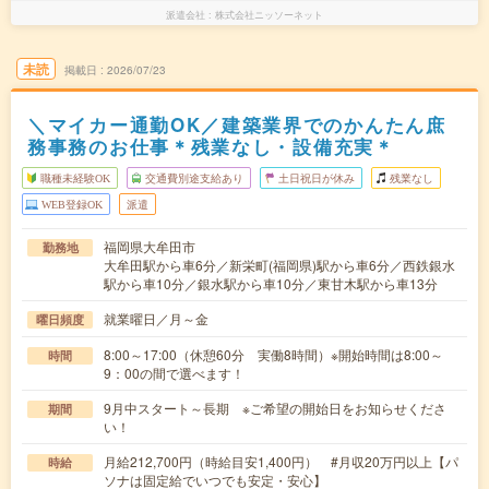
派遣会社
株式会社ニッソーネット
未読
掲載日
2026/07/23
＼マイカー通勤OK／建築業界でのかんたん庶
務事務のお仕事＊残業なし・設備充実＊
職種未経験OK
交通費別途支給あり
土日祝日が休み
残業なし
WEB登録OK
派遣
福岡県大牟田市
勤務地
大牟田駅から車6分／新栄町(福岡県)駅から車6分／西鉄銀水
駅から車10分／銀水駅から車10分／東甘木駅から車13分
就業曜日／月～金
曜日頻度
8:00～17:00（休憩60分 実働8時間）※開始時間は8:00～
時間
9：00の間で選べます！
9月中スタート～長期 ※ご希望の開始日をお知らせくださ
期間
い！
月給212,700円（時給目安1,400円） #月収20万円以上【パ
時給
ソナは固定給でいつでも安定・安心】