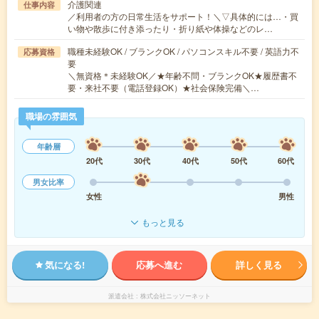
介護関連
仕事内容
／利用者の方の日常生活をサポート！＼▽具体的には…・買
い物や散歩に付き添ったり・折り紙や体操などのレ…
職種未経験OK / ブランクOK / パソコンスキル不要 / 英語力不
応募資格
要
＼無資格＊未経験OK／★年齢不問・ブランクOK★履歴書不
要・来社不要（電話登録OK）★社会保険完備＼…
職場の雰囲気
年齢層
20代
30代
40代
50代
60代
男女比率
女性
男性
もっと見る
気になる!
応募へ進む
詳しく見る
派遣会社
株式会社ニッソーネット