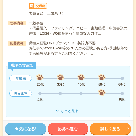
交通費
実費支給（上限あり）
一般事務
仕事内容
・備品購入・ファイリング、コピー・書類整理・申請書類の
運搬・Excel・Wordを使った簡単な入力作…
職種未経験OK / ブランクOK / 英語力不要
応募資格
お仕事でWord,Excel等のPC入力の経験がある方※訓練校等で
学習経験がある方もご相談ください！…
職場の雰囲気
年齢層
20代
30代
40代
50代
60代
男女比率
女性
男性
もっと見る
気になる!
応募へ進む
詳しく見る