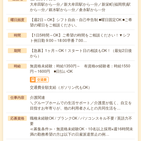
大牟田駅から---分／新大牟田駅から---分／新栄町(福岡県)駅
から---分／銀水駅から---分／倉永駅から---分
【週2日～OK】シフト自由・自己申告制 ■曜日固定OK ■ご希
曜日頻度
望の曜日をご相談ください。
【1日5時間～OK】ご希望の時間をご相談ください！▼シフ
時間
ト例日勤 9:00～18:00早番 7:00…
【急募】1ヶ月～OK！スタート日の相談もOK！（最短2日後
期間
から）
無資格未経験：時給1350円～ 有資格or経験者：時給1550
時給
円～1600円 ■日払いOK
交通費
交通費全額支給（ガソリン代もOK）
介護関連
仕事内容
＼グループホームでの生活サポート／介護度が低く、自立を
目指すお年寄りが、他の利用者さんとの共同生活を…
職種未経験OK / ブランクOK / パソコンスキル不要 / 英語力不
応募資格
要
≪募集条件≫・無資格未経験OK・10名以上採用※週16時間未
満の勤務希望の方は以下の日雇派遣禁止の例…