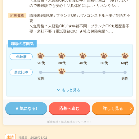
ので未経験でも安心！▽具体的には…・リネンやシ…
職種未経験OK / ブランクOK / パソコンスキル不要 / 英語力不
応募資格
要
＼無資格＊未経験OK／★年齢不問・ブランクOK★履歴書不
要・来社不要（電話登録OK）★社会保険完備＼…
職場の雰囲気
年齢層
20代
30代
40代
50代
60代
男女比率
女性
男性
もっと見る
気になる!
応募へ進む
詳しく見る
派遣会社
株式会社ニッソーネット
未読
掲載日
2026/08/02