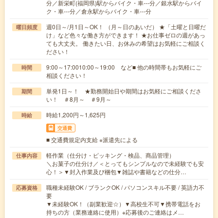
分／新栄町(福岡県)駅からバイク・車---分／銀水駅からバイ
ク・車---分／倉永駅からバイク・車---分
週0日～/月1日～OK！ （月～日のあいだ） ★「土曜と日曜だ
曜日頻度
け」など色々な働き方ができます！ ★お仕事ゼロの週があっ
ても大丈夫。 働きたい日、お休みの希望はお気軽にご相談く
ださい！
9:00～17:0010:00～19:00 など■ 他の時間帯もお気軽にご
時間
相談ください！
単発1日～！ ★勤務開始日や期間はお気軽にご相談くださ
期間
い！ ＃8月～ ＃9月～
時給1,200円～1,625円
時給
交通費
■ 交通費規定内支給 ※派遣先による
軽作業（仕分け・ピッキング・検品、商品管理）
仕事内容
＼お菓子の仕分け／＜とってもシンプルなので未経験でも安
心！＞▼封入作業及び梱包▼雑誌や書籍などの仕分…
職種未経験OK / ブランクOK / パソコンスキル不要 / 英語力不
応募資格
要
▼未経験OK！（副業歓迎☆）▼高校生不可▼携帯電話をお
持ちの方（業務連絡に使用）※応募後のご連絡はメ…