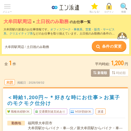
メニュー
気になる!
ログイン
検索
大牟田駅周辺
×
土日祝のみ勤務
のお仕事一覧
大牟田駅の派遣のお仕事情報です。
オフィスワーク・事務系
、
営業・販売・サービス
系
、
クリエイティブ系
などのお仕事を取り揃えています。土日祝のみ勤務の条件の他
に、
交通費別途支給あり
、
職種未経験OK
、
友だちと一緒の応募OK
などのこだわり条
件も取り揃えています。
条件の変更
大牟田駅周辺 / 土日祝のみ勤務
1
1,200
全
件
平均時給:
円
時給順
新着順
未読
掲載日
2026/08/02
＜時給1,200円～＊好きな時にお仕事＞お菓子
のモクモク仕分け
職種未経験OK
交通費別途支給あり
WEB登録OK
派遣
福岡県大牟田市
勤務地
大牟田駅からバイク・車---分／新大牟田駅からバイク・車---