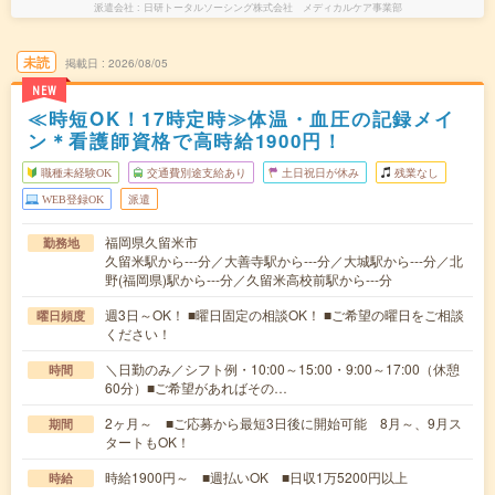
派遣会社
日研トータルソーシング株式会社 メディカルケア事業部
未読
掲載日
2026/08/05
NEW
≪時短OK！17時定時≫体温・血圧の記録メイ
ン＊看護師資格で高時給1900円！
職種未経験OK
交通費別途支給あり
土日祝日が休み
残業なし
WEB登録OK
派遣
福岡県久留米市
勤務地
久留米駅から---分／大善寺駅から---分／大城駅から---分／北
野(福岡県)駅から---分／久留米高校前駅から---分
週3日～OK！ ■曜日固定の相談OK！ ■ご希望の曜日をご相談
曜日頻度
ください！
＼日勤のみ／シフト例・10:00～15:00・9:00～17:00（休憩
時間
60分）■ご希望があればその…
2ヶ月～ ■ご応募から最短3日後に開始可能 8月～、9月ス
期間
タートもOK！
時給1900円～ ■週払いOK ■日収1万5200円以上
時給