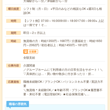
大城駅から---分／津福駅から---分
シフト制（月～日） ※平日のみなどの相談もOK ※週3日も相
曜日頻度
談OK
【シフト例】07:00～16:0009:00～18:0017:00～09:00※ 上記
時間
は一例です！そ…
即日～2ヶ月以上
期間
無資格の方：時給1350円～1687円 / 介護福祉士：時給1650
時給
円～2062円 / 初任者以上：時給1450円～1812円
交通費
全額支給
介護関連
仕事内容
／グループホームにて利用者の方の日常生活をサポート！＼
▽具体的には…・買い物や散歩に付き添ったり・折…
職種未経験OK / ブランクOK / パソコンスキル不要 / 英語力不
応募資格
要
＼無資格＊未経験OK／★年齢不問・ブランクOK★履歴書不
要・来社不要（電話登録OK）★社会保険完備＼…
職場の雰囲気