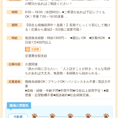
の曜日があればご相談ください！
9:00～18:00（休憩60分）■ご希望があれば下記シフトも
時間
OK！早番 7:00～16:00遅番 …
【現在も積極採用中！急募！】長期でじっくり安心して働け
期間
る！応募から最短2～3日後に就業可能！
無資格未経験：時給1300円～ ■週払いOK ■扶養内OK ■
時給
日収1万400円以上
交通費
交通費全額支給
介護関連
仕事内容
「誰かの役に立ちたい」「人と話すことが好き」そんな気持
ちがあれば大丈夫。無資格・未経験から始められる…
職種未経験OK / ブランクOK / パソコンスキル不要 / 英語力不
応募資格
要
■資格・経験・年齢不問■学歴不問■10名以上採用予定！■履
歴書・志望動機不要■面談確約■社会保険完備…
職場の雰囲気
年齢層