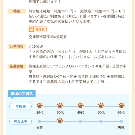
長期でも働けます！
無資格未経験：時給1300円～ 経験者：時給1350円～★日
時給
払い／週払い制度あり（月払いも選べます）※稼働開始時は
手続き完了次第のお支払いとなります。
交通費
交通費全額支給※規定有
介護関連
仕事内容
＊入居者の方の「ありがとう」が嬉しい＊お年寄りを笑顔に
する介護のお仕事です。おじいちゃん、おばあちゃ…
職種未経験OK / ブランクOK / パソコンスキル不要 / 英語力不
応募資格
要
無資格・未経験OK年齢不問★10名以上採用予定★履歴書は
不要です▽応募後の流れ1)翌営業日までに担当…
職場の雰囲気
年齢層
20代
30代
40代
50代
60代
男女比率
女性
男性