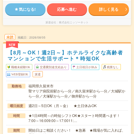
気になる!
応募へ進む
詳しく見る
派遣会社
株式会社ニッソーネット
未読
掲載日
2026/08/05
NEW
【8月～OK！週2日～】ホテルライクな高齢者
マンションで生活サポート＊時短OK
職種未経験OK
交通費別途支給あり
土日祝日が休み
残業なし
WEB登録OK
派遣
福岡県久留米市
勤務地
聖マリア病院前駅から---分／南久留米駅から---分／大城駅か
ら---分／犬塚駅から---分／御井駅から---分
週2日～5日OK（月～金） ★土日休みOK
曜日頻度
★1日4時間～の時短シフトOK★スタート時間選べます！
時間
7:00～16:009:00～17:0011:…
開始日はご相談ください！ ★急募 ★職場が気に入れば、
期間