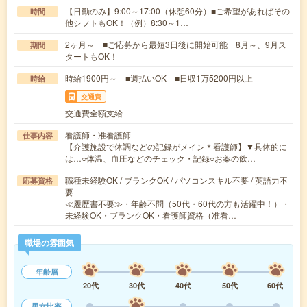
【日勤のみ】9:00～17:00（休憩60分）■ご希望があればその
時間
他シフトもOK！（例）8:30～1…
2ヶ月～ ■ご応募から最短3日後に開始可能 8月～、9月ス
期間
タートもOK！
時給1900円～ ■週払いOK ■日収1万5200円以上
時給
交通費
交通費全額支給
看護師・准看護師
仕事内容
【介護施設で体調などの記録がメイン＊看護師】▼具体的に
は…○体温、血圧などのチェック・記録○お薬の飲…
職種未経験OK / ブランクOK / パソコンスキル不要 / 英語力不
応募資格
要
≪履歴書不要≫・年齢不問（50代・60代の方も活躍中！）・
未経験OK・ブランクOK・看護師資格（准看…
職場の雰囲気
年齢層
20代
30代
40代
50代
60代
男女比率