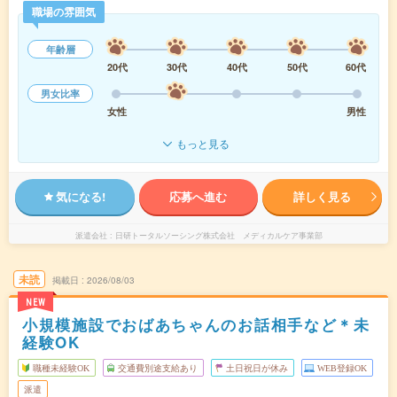
職場の雰囲気
年齢層
20代
30代
40代
50代
60代
男女比率
女性
男性
もっと見る
気になる!
応募へ進む
詳しく見る
派遣会社
日研トータルソーシング株式会社 メディカルケア事業部
未読
掲載日
2026/08/03
NEW
小規模施設でおばあちゃんのお話相手など＊未
経験OK
職種未経験OK
交通費別途支給あり
土日祝日が休み
WEB登録OK
派遣