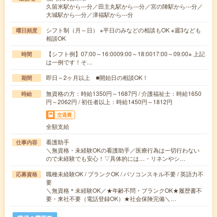
久留米駅から---分／田主丸駅から---分／宮の陣駅から---分／
大城駅から---分／津福駅から---分
シフト制（月～日） ※平日のみなどの相談もOK ※週3なども
曜日頻度
相談OK
【シフト例】07:00～16:0009:00～18:0017:00～09:00※ 上記
時間
は一例です！そ…
即日～2ヶ月以上 ■開始日の相談OK！
期間
無資格の方：時給1350円～1687円 / 介護福祉士：時給1650
時給
円～2062円 / 初任者以上：時給1450円～1812円
交通費
全額支給
看護助手
仕事内容
＼無資格・未経験OKの看護助手／医療行為は一切行わない
ので未経験でも安心！▽具体的には…・リネンやシ…
職種未経験OK / ブランクOK / パソコンスキル不要 / 英語力不
応募資格
要
＼無資格＊未経験OK／★年齢不問・ブランクOK★履歴書不
要・来社不要（電話登録OK）★社会保険完備＼…