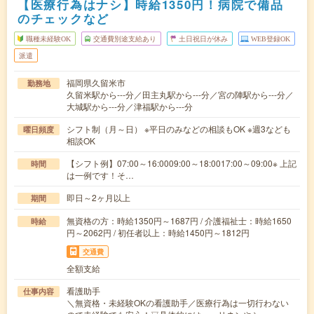
【医療行為はナシ】時給1350円！病院で備品
のチェックなど
職種未経験OK
交通費別途支給あり
土日祝日が休み
WEB登録OK
派遣
福岡県久留米市
勤務地
久留米駅から---分／田主丸駅から---分／宮の陣駅から---分／
大城駅から---分／津福駅から---分
シフト制（月～日） ※平日のみなどの相談もOK ※週3なども
曜日頻度
相談OK
【シフト例】07:00～16:0009:00～18:0017:00～09:00※ 上記
時間
は一例です！そ…
即日～2ヶ月以上
期間
無資格の方：時給1350円～1687円 / 介護福祉士：時給1650
時給
円～2062円 / 初任者以上：時給1450円～1812円
交通費
全額支給
看護助手
仕事内容
＼無資格・未経験OKの看護助手／医療行為は一切行わない