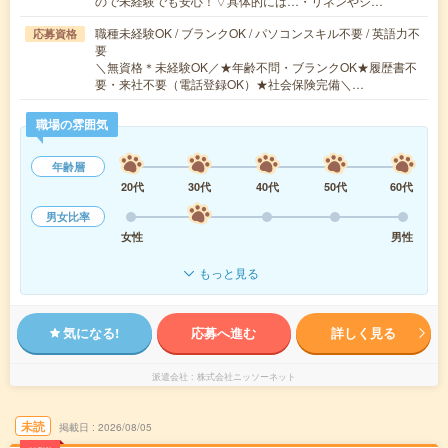
ので未経験でも安心！▽具体的には…・リネンやシ…
職種未経験OK / ブランクOK / パソコンスキル不要 / 英語力不
応募資格
要
＼無資格＊未経験OK／★年齢不問・ブランクOK★履歴書不
要・来社不要（電話登録OK）★社会保険完備＼…
職場の雰囲気
年齢層
20代
30代
40代
50代
60代
男女比率
女性
男性
もっと見る
気になる!
応募へ進む
詳しく見る
派遣会社
株式会社ニッソーネット
未読
掲載日
2026/08/05