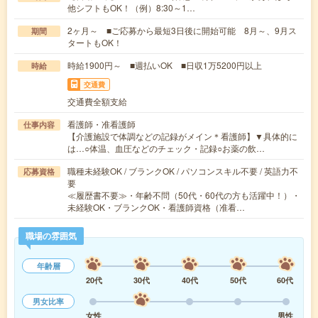
他シフトもOK！（例）8:30～1…
2ヶ月～ ■ご応募から最短3日後に開始可能 8月～、9月ス
期間
タートもOK！
時給1900円～ ■週払いOK ■日収1万5200円以上
時給
交通費
交通費全額支給
看護師・准看護師
仕事内容
【介護施設で体調などの記録がメイン＊看護師】▼具体的に
は…○体温、血圧などのチェック・記録○お薬の飲…
職種未経験OK / ブランクOK / パソコンスキル不要 / 英語力不
応募資格
要
≪履歴書不要≫・年齢不問（50代・60代の方も活躍中！）・
未経験OK・ブランクOK・看護師資格（准看…
職場の雰囲気
年齢層
20代
30代
40代
50代
60代
男女比率
女性
男性