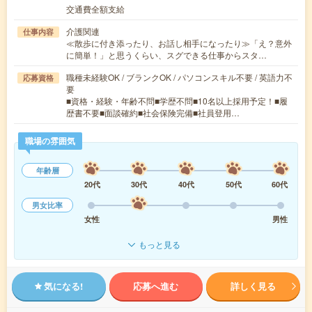
交通費全額支給
介護関連
仕事内容
≪散歩に付き添ったり、お話し相手になったり≫「え？意外
に簡単！」と思うくらい、スグできる仕事からスタ…
職種未経験OK / ブランクOK / パソコンスキル不要 / 英語力不
応募資格
要
■資格・経験・年齢不問■学歴不問■10名以上採用予定！■履
歴書不要■面談確約■社会保険完備■社員登用…
職場の雰囲気
年齢層
20代
30代
40代
50代
60代
男女比率
女性
男性
もっと見る
気になる!
応募へ進む
詳しく見る