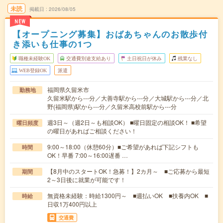
未読
掲載日
2026/08/05
NEW
【オープニング募集】おばあちゃんのお散歩付
き添いも仕事の1つ
職種未経験OK
交通費別途支給あり
土日祝日が休み
残業なし
WEB登録OK
派遣
福岡県久留米市
勤務地
久留米駅から---分／大善寺駅から---分／大城駅から---分／北
野(福岡県)駅から---分／久留米高校前駅から---分
週3日～（週2日～も相談OK） ■曜日固定の相談OK！ ■希望
曜日頻度
の曜日があればご相談ください！
9:00～18:00（休憩60分）■ご希望があれば下記シフトも
時間
OK！早番 7:00～16:00遅番 …
【8月中のスタートOK！急募！】2カ月～ ■ご応募から最短
期間
2～3日後に就業が可能です！
無資格未経験：時給1300円～ ■週払いOK ■扶養内OK ■
時給
日収1万400円以上
交通費