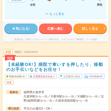
女性
男性
もっと見る
気になる!
応募へ進む
詳しく見る
派遣会社
日研トータルソーシング株式会社 メディカルケア事業部 ナース派遣
未読
掲載日
2026/08/04
NEW
【未経験OK!】病院で車いすを押したり、移動
のお手伝いなどをお任せ！
職種未経験OK
交通費別途支給あり
土日祝日が休み
WEB登録OK
派遣
福岡県久留米市
勤務地
久留米駅から---分／大善寺駅から---分／大城駅から---分／北
野(福岡県)駅から---分／久留米高校前駅から---分
平日のみ週3日～OK！
曜日頻度