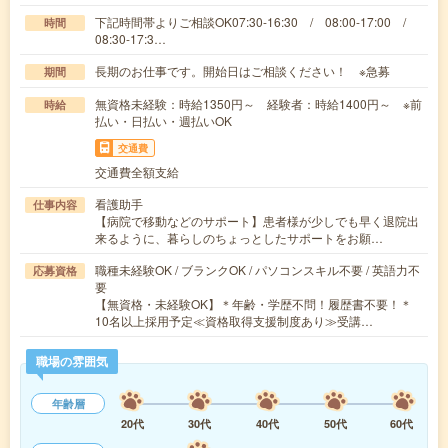
下記時間帯よりご相談OK07:30-16:30 / 08:00-17:00 /
時間
08:30-17:3…
長期のお仕事です。開始日はご相談ください！ ※急募
期間
無資格未経験：時給1350円～ 経験者：時給1400円～ ※前
時給
払い・日払い・週払いOK
交通費
交通費全額支給
看護助手
仕事内容
【病院で移動などのサポート】患者様が少しでも早く退院出
来るように、暮らしのちょっとしたサポートをお願…
職種未経験OK / ブランクOK / パソコンスキル不要 / 英語力不
応募資格
要
【無資格・未経験OK】＊年齢・学歴不問！履歴書不要！＊
10名以上採用予定≪資格取得支援制度あり≫受講…
職場の雰囲気
年齢層
20代
30代
40代
50代
60代