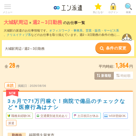
メニュー
気になる!
ログイン
検索
大城駅周辺
×
週2～3日勤務
のお仕事一覧
大城駅の派遣のお仕事情報です。
オフィスワーク・事務系
、
営業・販売・サービス系
、
クリエイティブ系
などのお仕事を取り揃えています。週2～3日勤務の条件の他に、
交通費別途支給あり
、
職種未経験OK
、
友だちと一緒の応募OK
などのこだわり条件も
取り揃えています。
条件の変更
大城駅周辺 / 週2～3日勤務
28
1,364
全
件
平均時給:
円
時給順
新着順
未読
掲載日
2026/08/06
NEW
3ヵ月で71万円稼ぐ！病院で備品のチェックな
ど＊医療行為はナシ
職種未経験OK
交通費別途支給あり
土日祝日が休み
WEB登録OK
派遣
福岡県久留米市
勤務地