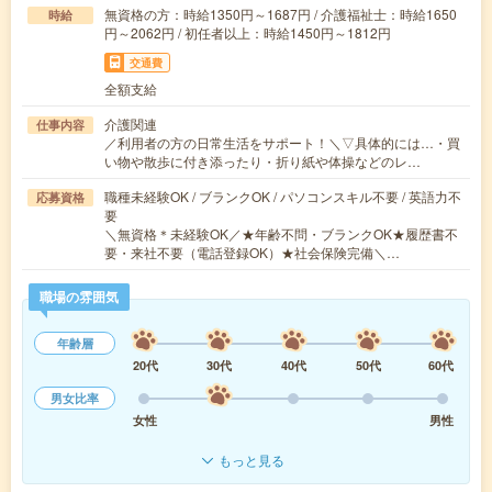
無資格の方：時給1350円～1687円 / 介護福祉士：時給1650
時給
円～2062円 / 初任者以上：時給1450円～1812円
交通費
全額支給
介護関連
仕事内容
／利用者の方の日常生活をサポート！＼▽具体的には…・買
い物や散歩に付き添ったり・折り紙や体操などのレ…
職種未経験OK / ブランクOK / パソコンスキル不要 / 英語力不
応募資格
要
＼無資格＊未経験OK／★年齢不問・ブランクOK★履歴書不
要・来社不要（電話登録OK）★社会保険完備＼…
職場の雰囲気
年齢層
20代
30代
40代
50代
60代
男女比率
女性
男性
もっと見る