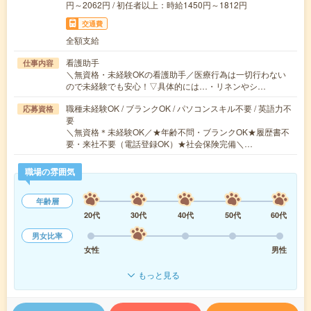
円～2062円 / 初任者以上：時給1450円～1812円
交通費
全額支給
看護助手
仕事内容
＼無資格・未経験OKの看護助手／医療行為は一切行わない
ので未経験でも安心！▽具体的には…・リネンやシ…
職種未経験OK / ブランクOK / パソコンスキル不要 / 英語力不
応募資格
要
＼無資格＊未経験OK／★年齢不問・ブランクOK★履歴書不
要・来社不要（電話登録OK）★社会保険完備＼…
職場の雰囲気
年齢層
20代
30代
40代
50代
60代
男女比率
女性
男性
もっと見る