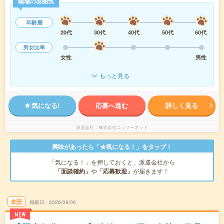
職場の雰囲気
年齢層
20代
30代
40代
50代
60代
男女比率
女性
男性
もっと見る
気になる!
応募へ進む
詳しく見る
派遣会社
株式会社ニッソーネット
興味があったら「★気になる！」をタップ！
「気になる！」を押しておくと、派遣会社から
「面談確約」
や
「応募歓迎」
が届きます！
未読
掲載日
2026/08/06
NEW