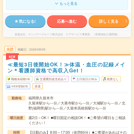
もっと見る
気になる!
応募へ進む
詳しく見る
派遣会社
マンパワーグループ株式会社 ケアサービス事業部 （医療福祉介護関連）
未読
掲載日
2026/08/05
NEW
≪最短3日後開始OK！≫体温・血圧の記録メイ
ン＊看護師資格で高収入Get！
職種未経験OK
交通費別途支給あり
土日祝日が休み
残業なし
WEB登録OK
派遣
福岡県久留米市
勤務地
久留米駅から---分／大善寺駅から---分／大城駅から---分／北
野(福岡県)駅から---分／久留米高校前駅から---分
週2日～OK！ ■曜日固定の相談OK！ ■ご希望の曜日をご相談
曜日頻度
ください！
【日勤のみ】9:00～17:00（休憩60分）■ご希望があればその
時間