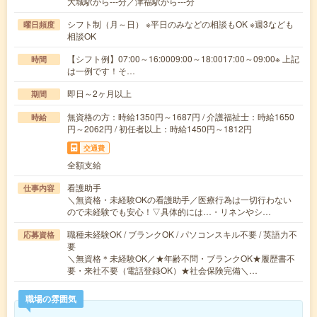
大城駅から---分／津福駅から---分
シフト制（月～日） ※平日のみなどの相談もOK ※週3なども
曜日頻度
相談OK
【シフト例】07:00～16:0009:00～18:0017:00～09:00※ 上記
時間
は一例です！そ…
即日～2ヶ月以上
期間
無資格の方：時給1350円～1687円 / 介護福祉士：時給1650
時給
円～2062円 / 初任者以上：時給1450円～1812円
交通費
全額支給
看護助手
仕事内容
＼無資格・未経験OKの看護助手／医療行為は一切行わない
ので未経験でも安心！▽具体的には…・リネンやシ…
職種未経験OK / ブランクOK / パソコンスキル不要 / 英語力不
応募資格
要
＼無資格＊未経験OK／★年齢不問・ブランクOK★履歴書不
要・来社不要（電話登録OK）★社会保険完備＼…
職場の雰囲気