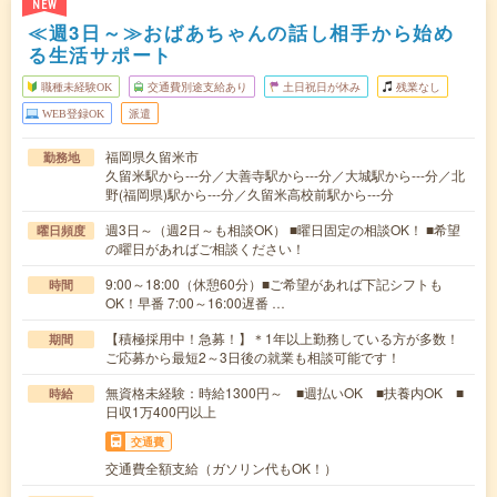
NEW
≪週3日～≫おばあちゃんの話し相手から始め
る生活サポート
職種未経験OK
交通費別途支給あり
土日祝日が休み
残業なし
WEB登録OK
派遣
福岡県久留米市
勤務地
久留米駅から---分／大善寺駅から---分／大城駅から---分／北
野(福岡県)駅から---分／久留米高校前駅から---分
週3日～（週2日～も相談OK） ■曜日固定の相談OK！ ■希望
曜日頻度
の曜日があればご相談ください！
9:00～18:00（休憩60分）■ご希望があれば下記シフトも
時間
OK！早番 7:00～16:00遅番 …
【積極採用中！急募！】＊1年以上勤務している方が多数！
期間
ご応募から最短2～3日後の就業も相談可能です！
無資格未経験：時給1300円～ ■週払いOK ■扶養内OK ■
時給
日収1万400円以上
交通費
交通費全額支給（ガソリン代もOK！）