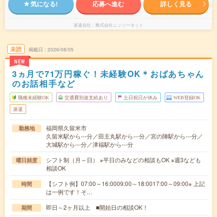
気になる!
応募へ進む
詳しく見る
派遣会社
株式会社ニッソーネット
未読
掲載日
2026/08/05
NEW
3ヵ月で71万円稼ぐ！未経験OK＊おばあちゃん
のお話相手など
職種未経験OK
交通費別途支給あり
土日祝日が休み
WEB登録OK
派遣
福岡県久留米市
勤務地
久留米駅から---分／田主丸駅から---分／宮の陣駅から---分／
大城駅から---分／津福駅から---分
シフト制（月～日） ※平日のみなどの相談もOK ※週3なども
曜日頻度
相談OK
【シフト例】07:00～16:0009:00～18:0017:00～09:00※ 上記
時間
は一例です！そ…
即日～2ヶ月以上 ■開始日の相談OK！
期間