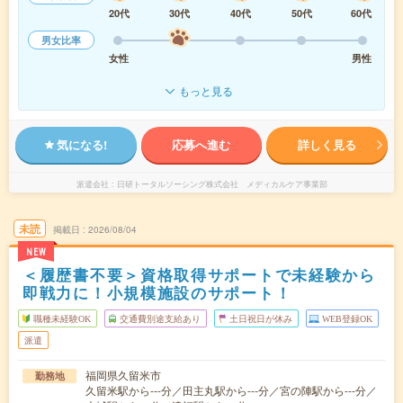
20代
30代
40代
50代
60代
男女比率
女性
男性
もっと見る
気になる!
応募へ進む
詳しく見る
派遣会社
日研トータルソーシング株式会社 メディカルケア事業部
未読
掲載日
2026/08/04
NEW
＜履歴書不要＞資格取得サポートで未経験から
即戦力に！小規模施設のサポート！
職種未経験OK
交通費別途支給あり
土日祝日が休み
WEB登録OK
派遣
福岡県久留米市
勤務地
久留米駅から---分／田主丸駅から---分／宮の陣駅から---分／