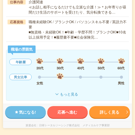
介護関連
仕事内容
≪お話し相手になるだけでも立派な介護！≫＊お年寄りが昼
間だけ生活のサポートを受けたり、気分転換できる…
職種未経験OK / ブランクOK / パソコンスキル不要 / 英語力不
応募資格
要
■無資格・未経験OK！■年齢・学歴不問！ブランクOK!■10名
以上採用予定！■履歴書不要■社会保険完…
職場の雰囲気
年齢層
20代
30代
40代
50代
60代
男女比率
女性
男性
もっと見る
気になる!
応募へ進む
詳しく見る
派遣会社
日研トータルソーシング株式会社 メディカルケア事業部