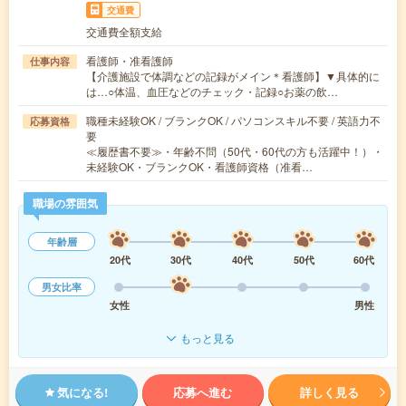
交通費
交通費全額支給
看護師・准看護師
仕事内容
【介護施設で体調などの記録がメイン＊看護師】▼具体的に
は…○体温、血圧などのチェック・記録○お薬の飲…
職種未経験OK / ブランクOK / パソコンスキル不要 / 英語力不
応募資格
要
≪履歴書不要≫・年齢不問（50代・60代の方も活躍中！）・
未経験OK・ブランクOK・看護師資格（准看…
職場の雰囲気
年齢層
20代
30代
40代
50代
60代
男女比率
女性
男性
もっと見る
気になる!
応募へ進む
詳しく見る