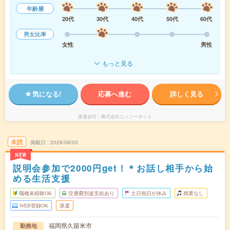
年齢層
20代
30代
40代
50代
60代
男女比率
女性
男性
もっと見る
気になる!
応募へ進む
詳しく見る
派遣会社
株式会社ニッソーネット
未読
掲載日
2026/08/03
NEW
説明会参加で2000円get！＊お話し相手から始
める生活支援
職種未経験OK
交通費別途支給あり
土日祝日が休み
残業なし
WEB登録OK
派遣
福岡県久留米市
勤務地