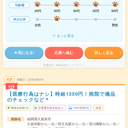
年齢層
20代
30代
40代
50代
60代
男女比率
女性
男性
もっと見る
気になる!
応募へ進む
詳しく見る
派遣会社
株式会社ニッソーネット
未読
掲載日
2026/08/04
NEW
【医療行為はナシ】時給1350円！病院で備品
のチェックなど＊
職種未経験OK
交通費別途支給あり
WEB登録OK
派遣
福岡県久留米市
勤務地
久留米駅から---分／田主丸駅から---分／宮の陣駅から---分／