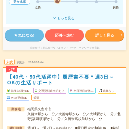
男女比率
女性
男性
もっと見る
気になる!
応募へ進む
詳しく見る
派遣会社
株式会社ウィルオブ・ワーク ケアワーク事業部
未読
掲載日
2026/08/04
NEW
【40代・50代活躍中】履歴書不要＊週3日～
OKの生活サポート
職種未経験OK
交通費別途支給あり
土日祝日が休み
残業なし
WEB登録OK
派遣
福岡県久留米市
勤務地
久留米駅から---分／大善寺駅から---分／大城駅から---分／北
野(福岡県)駅から---分／久留米高校前駅から---分
週3日～（週2日～も相談OK） ■曜日固定の相談OK！ ■希望
曜日頻度