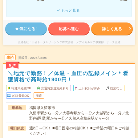
もっと見る
気になる!
応募へ進む
詳しく見る
派遣会社
日研トータルソーシング株式会社 メディカルケア事業部 ナース派遣
未読
掲載日
2026/08/05
NEW
＼地元で勤務！／体温・血圧の記録メイン＊看
護資格で高時給1900円！
職種未経験OK
交通費別途支給あり
土日祝日が休み
残業なし
WEB登録OK
派遣
福岡県久留米市
勤務地
久留米駅から---分／大善寺駅から---分／大城駅から---分／北
野(福岡県)駅から---分／久留米高校前駅から---分
週2日～OK！ ■曜日固定の相談OK！ ■ご希望の曜日をご相談
曜日頻度
ください！