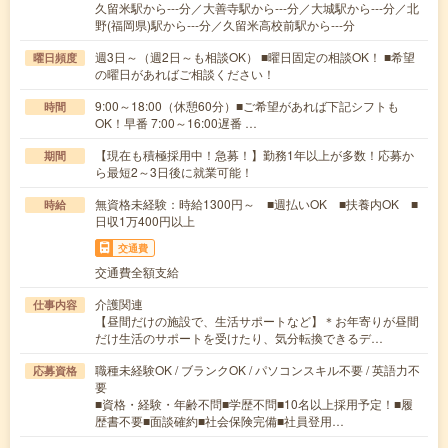
久留米駅から---分／大善寺駅から---分／大城駅から---分／北
野(福岡県)駅から---分／久留米高校前駅から---分
週3日～（週2日～も相談OK） ■曜日固定の相談OK！ ■希望
曜日頻度
の曜日があればご相談ください！
9:00～18:00（休憩60分）■ご希望があれば下記シフトも
時間
OK！早番 7:00～16:00遅番 …
【現在も積極採用中！急募！】勤務1年以上が多数！応募か
期間
ら最短2～3日後に就業可能！
無資格未経験：時給1300円～ ■週払いOK ■扶養内OK ■
時給
日収1万400円以上
交通費
交通費全額支給
介護関連
仕事内容
【昼間だけの施設で、生活サポートなど】＊お年寄りが昼間
だけ生活のサポートを受けたり、気分転換できるデ…
職種未経験OK / ブランクOK / パソコンスキル不要 / 英語力不
応募資格
要
■資格・経験・年齢不問■学歴不問■10名以上採用予定！■履
歴書不要■面談確約■社会保険完備■社員登用…