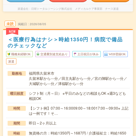
派遣会社
日研トータルソーシング株式会社 メディカルケア事業部 ナース派遣
未読
掲載日
2026/08/05
NEW
＜医療行為はナシ＞時給1350円！病院で備品
のチェックなど
職種未経験OK
交通費別途支給あり
土日祝日が休み
WEB登録OK
派遣
福岡県久留米市
勤務地
久留米駅から---分／田主丸駅から---分／宮の陣駅から---分／
大城駅から---分／津福駅から---分
シフト制（月～日） ※平日のみなどの相談もOK ※週3なども
曜日頻度
相談OK
【シフト例】07:00～16:0009:00～18:0017:00～09:00※ 上記
時間
は一例です！そ…
即日～2ヶ月以上
期間
無資格の方：時給1350円～1687円 / 介護福祉士：時給1650
時給