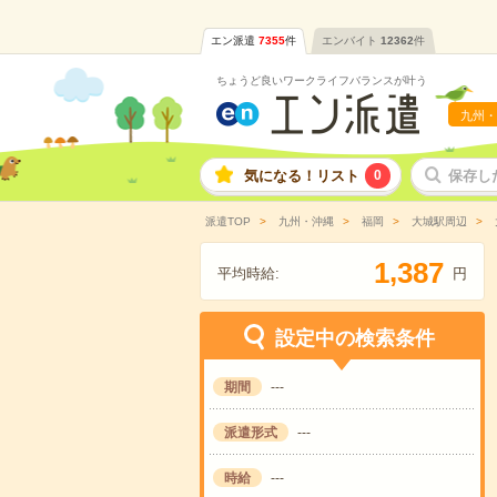
エン派遣
7355
件
エンバイト
12362
件
ちょうど良いワークライフバランスが叶う
九州・
気になる！リスト
0
保存し
派遣TOP
九州・沖縄
福岡
大城駅周辺
,
1
3
8
7
平均時給:
円
設定中の検索条件
期間
---
派遣形式
---
時給
---