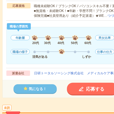
応募資格
職種未経験OK / ブランクOK / パソコンスキル不要 /
■無資格・未経験OK！■年齢・学歴不問！ブランクOK
保険完備■社員登用あり（紹介予定派遣）★WE…
つづ
職場の雰囲気
年齢層
男女比率
20代
30代
40代
50代
60代
職場の様子
仕事の仕方
活気がある
しずか
日研トータルソーシング株式会社 メディカルケア事
派遣会社
応募する
気になる！
未読