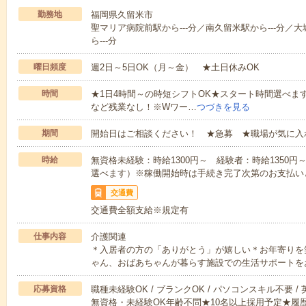
勤務地
福岡県久留米市
聖マリア病院前駅から---分／南久留米駅から---分／大
ら---分
曜日頻度
週2日～5日OK（月～金） ★土日休みOK
時間
★1日4時間～の時短シフトOK★スタート時間選べます！7:00～1
など残業なし！※Wワー…
つづきを見る
期間
開始日はご相談ください！ ★急募 ★職場が気に入
時給
無資格未経験：時給1300円～ 経験者：時給1350
選べます）※稼働開始時は手続き完了次第のお支払い
交通費
交通費全額支給※規定有
仕事内容
介護関連
＊入居者の方の「ありがとう」が嬉しい＊お年寄りを
ゃん、おばあちゃんが暮らす施設での生活サポートを
応募資格
職種未経験OK / ブランクOK / パソコンスキル不要 /
無資格・未経験OK年齢不問★10名以上採用予定★履