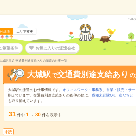
ヘル
沖縄版
エリア変更
た希望条件
お気に入りの派遣会社
大城駅周辺 交通費別途支給ありの派遣の仕事一覧
大城駅
交通費別途支給あり
で
の
大城駅の派遣のお仕事情報です。
オフィスワーク・事務系
、
営業・販売・サー
揃えています。交通費別途支給ありの条件の他に、
職種未経験OK
、
友だちと一
も取り揃えています。
31
1
30
件中
～
件を表示中
未読