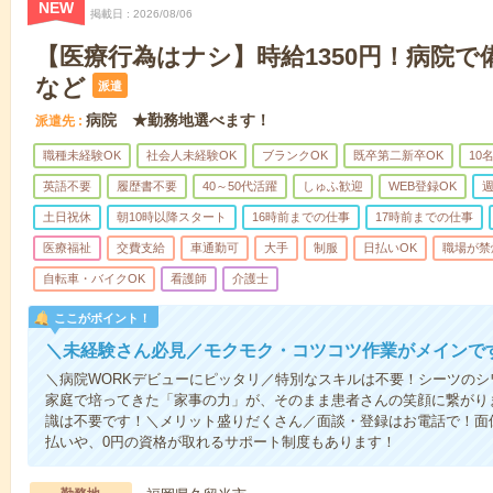
NEW
掲載日
2026/08/06
【医療行為はナシ】時給1350円！病院
など
派遣
病院 ★勤務地選べます！
派遣先
職種未経験OK
社会人未経験OK
ブランクOK
既卒第二新卒OK
10
英語不要
履歴書不要
40～50代活躍
しゅふ歓迎
WEB登録OK
週
土日祝休
朝10時以降スタート
16時前までの仕事
17時前までの仕事
医療福祉
交費支給
車通勤可
大手
制服
日払いOK
職場が禁
自転車・バイクOK
看護師
介護士
ここがポイント！
＼未経験さん必見／モクモク・コツコツ作業がメインで
＼病院WORKデビューにピッタリ／特別なスキルは不要！シーツの
家庭で培ってきた「家事の力」が、そのまま患者さんの笑顔に繋がり
識は不要です！＼メリット盛りだくさん／面談・登録はお電話で！面
払いや、0円の資格が取れるサポート制度もあります！