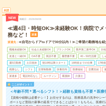
未読
NEW
掲載日
2026/08/06
≪週4日・時短OK≫未経験OK！病院で
務など！
派遣
≪自宅からドアtoドアで30分以内！≫ご希望の勤務地を紹
派遣先
職種未経験OK
社会人未経験OK
ブランクOK
既卒第二新卒OK
10
友達と一緒OK
OA不要
英語不要
履歴書不要
40～50代活躍
し
週5日勤務
土日祝休
朝10時以降スタート
16時前までの仕事
17時
残業なし
シフト
交替制勤務
扶養控内
医療福祉
交費支給
派遣多
電話対応なし
ルーティン
看護師
介護士
ここがポイント！
＜年齢不問＊選べるシフト！＞経験も資格も不要＊医療
【資格や経験は必要ナシ！】お任せするのは、医療器具の洗浄やシー
ポートなど普段の家事の延長でできることばかり！もちろん、医療行