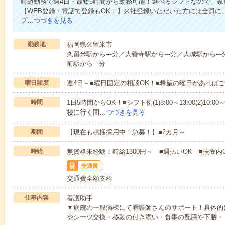
時短勤務で週4日・最短5時間から勤務可能！選べるシフトなので、
【WEB登録・電話で登録もOK！】来社登録いただいた方には全員に、
プ…
つづきを見る
勤務地
福岡県久留米市
久留米駅から---分／大善寺駅から---分／大城駅から--
前駅から---分
曜日頻度
週4日～■曜日固定の相談OK！■希望の曜日があれば
時間
1日5時間からOK！■シフト例(1)8:00～13:00(2)10:00～
校に行く間…
つづきを見る
期間
【現在も積極採用中！急募！】■2カ月～
時給
無資格未経験：時給1300円～ ■週払いOK ■扶養内
交通費
交通費全額支給
仕事内容
看護助手
▼病院の一般病棟にて看護師さんのサポート！具体的
やシーツ交換・移動の付き添い・食事の配膳や下膳・