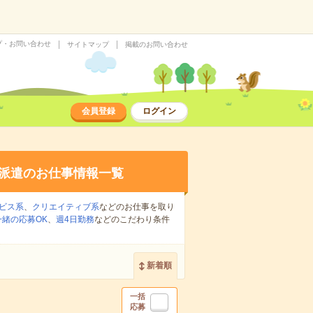
プ・お問い合わせ
サイトマップ
掲載のお問い合わせ
会員登録
ログイン
派遣のお仕事情報一覧
ビス系
、
クリエイティブ系
などのお仕事を取り
緒の応募OK
、
週4日勤務
などのこだわり条件
新着順
一括
応募