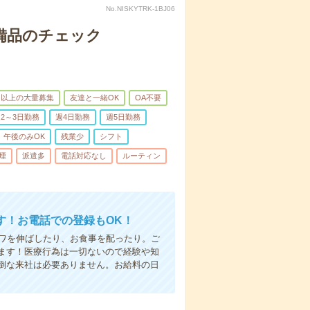
No.NISKYTRK-1BJ06
で備品のチェック
名以上の大量募集
友達と一緒OK
OA不要
2～3日勤務
週4日勤務
週5日勤務
午後のみOK
残業少
シフト
煙
派遣多
電話対応なし
ルーティン
す！お電話での登録もOK！
シワを伸ばしたり、お食事を配ったり。ご
ます！医療行為は一切ないので経験や知
倒な来社は必要ありません。お給料の日