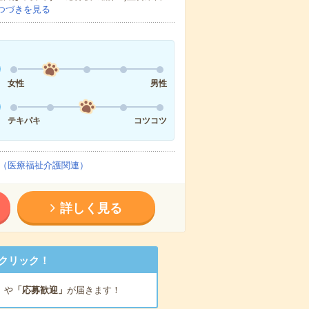
つづきを見る
女性
男性
テキパキ
コツコツ
（医療福祉介護関連）
詳しく見る
クリック！
」
や
「応募歓迎」
が届きます！