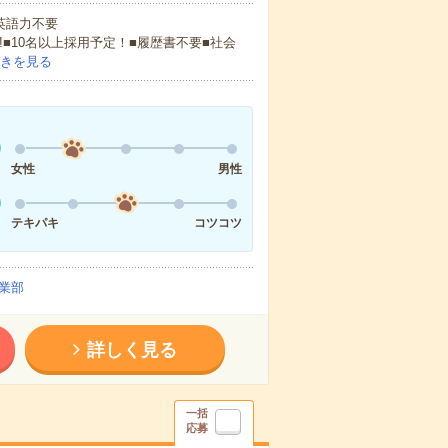
 英語力不要
!■10名以上採用予定！■履歴書不要■社会
きを見る
女性
男性
テキパキ
コツコツ
業部
詳しく見る
一括
応募