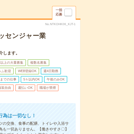
一括
応募
No.NTKOHK06_KJT-1
メッセンジャー業
介します。
名以上の大量募集
複数名募集
ゅふ歓迎
WEB登録OK
週4日勤務
前までの仕事
5ｈ以内OK
午後のみOK
服装自由
週払いOK
職場が禁煙
行為は一切なし！
ツの交換、食事の配膳、トイレや入浴サ
為も一切ありません。【働きやすさ〇】