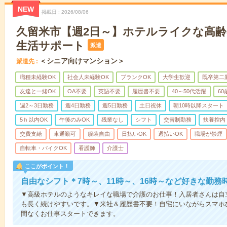
NEW
掲載日
2026/08/06
久留米市【週2日～】ホテルライクな高
生活サポート
派遣
＜シニア向けマンション＞
派遣先
職種未経験OK
社会人未経験OK
ブランクOK
大学生歓迎
既卒第二
友達と一緒OK
OA不要
英語不要
履歴書不要
40～50代活躍
6
週2～3日勤務
週4日勤務
週5日勤務
土日祝休
朝10時以降スタート
5ｈ以内OK
午後のみOK
残業なし
シフト
交替制勤務
扶養控内
交費支給
車通勤可
服装自由
日払いOK
週払いOK
職場が禁煙
自転車・バイクOK
看護師
介護士
ここがポイント！
自由なシフト＊7時～、11時～、16時～など好きな勤務
▼高級ホテルのようなキレイな職場で介護のお仕事！入居者さんは自
も長く続けやすいです。▼来社＆履歴書不要！自宅にいながらスマホ
間なくお仕事スタートできます。