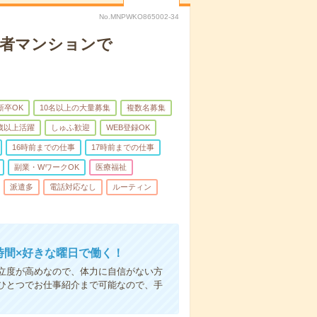
No.MNPWKO865002-34
齢者マンションで
新卒OK
10名以上の大量募集
複数名募集
0歳以上活躍
しゅふ歓迎
WEB登録OK
16時前までの仕事
17時前までの仕事
副業・WワークOK
医療福祉
派遣多
電話対応なし
ルーティン
時間×好きな曜日で働く！
立度が高めなので、体力に自信がない方
ひとつでお仕事紹介まで可能なので、手