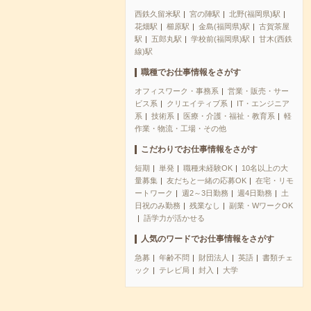
西鉄久留米駅
宮の陣駅
北野(福岡県)駅
花畑駅
櫛原駅
金島(福岡県)駅
古賀茶屋
駅
五郎丸駅
学校前(福岡県)駅
甘木(西鉄
線)駅
職種でお仕事情報をさがす
オフィスワーク・事務系
営業・販売・サー
ビス系
クリエイティブ系
IT・エンジニア
系
技術系
医療・介護・福祉・教育系
軽
作業・物流・工場・その他
こだわりでお仕事情報をさがす
短期
単発
職種未経験OK
10名以上の大
量募集
友だちと一緒の応募OK
在宅・リモ
ートワーク
週2～3日勤務
週4日勤務
土
日祝のみ勤務
残業なし
副業・WワークOK
語学力が活かせる
人気のワードでお仕事情報をさがす
急募
年齢不問
財団法人
英語
書類チェ
ック
テレビ局
封入
大学