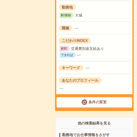
勤務地
大城
駅/路線
職種
---
こだわりINDEX
交通費別途支給あり
絶対
---
できれば
キーワード
---
あなたのプロフィール
---
条件の変更
他の検索結果を見る
勤務地でお仕事情報をさがす