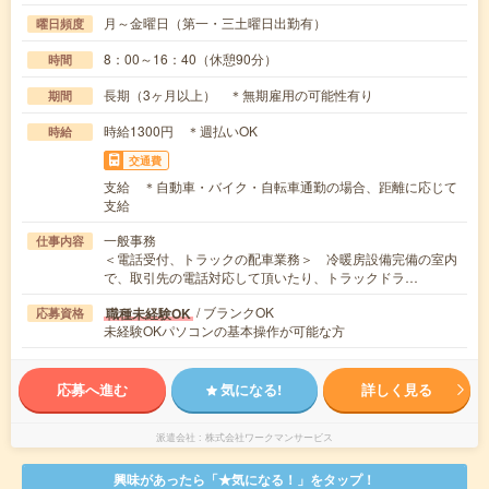
月～金曜日（第一・三土曜日出勤有）
曜日頻度
8：00～16：40（休憩90分）
時間
長期（3ヶ月以上） ＊無期雇用の可能性有り
期間
時給1300円 ＊週払いOK
時給
交通費
支給 ＊自動車・バイク・自転車通勤の場合、距離に応じて
支給
一般事務
仕事内容
＜電話受付、トラックの配車業務＞ 冷暖房設備完備の室内
で、取引先の電話対応して頂いたり、トラックドラ…
/ ブランクOK
職種未経験OK
応募資格
未経験OKパソコンの基本操作が可能な方
応募へ進む
気になる!
詳しく見る
派遣会社
株式会社ワークマンサービス
興味があったら「★気になる！」をタップ！