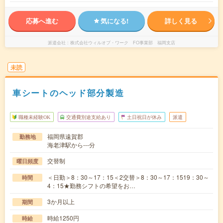
応募へ進む
気になる!
詳しく見る
派遣会社
株式会社ウィルオブ・ワーク FO事業部 福岡支店
未読
車シートのヘッド部分製造
職種未経験OK
交通費別途支給あり
土日祝日が休み
派遣
福岡県遠賀郡
勤務地
海老津駅から---分
交替制
曜日頻度
＜日勤＞8：30～17：15＜2交替＞8：30～17：1519：30～
時間
4：15★勤務シフトの希望をお…
3か月以上
期間
時給1250円
時給