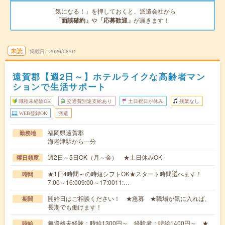
「気になる！」を押しておくと、派遣会社から
「面談確約」
や
「応募歓迎」
が届きます！
未読
掲載日
2026/08/01
遠賀郡【週2日～】ホテルライクな高齢者マン
ションで生活サポート
職種未経験OK
交通費別途支給あり
土日祝日が休み
残業なし
WEB登録OK
派遣
福岡県遠賀郡
勤務地
海老津駅から---分
週2日～5日OK（月～金） ★土日休みOK
曜日頻度
★1日4時間～の時短シフトOK★スタート時間選べます！
時間
7:00～16:009:00～17:0011:…
開始日はご相談ください！ ★急募 ★職場が気に入れば、
期間
長期でも働けます！
無資格未経験：時給1300円～ 経験者：時給1400円～ ★
時給