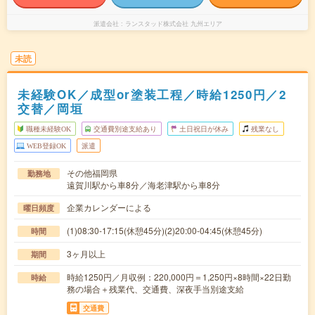
派遣会社
ランスタッド株式会社 九州エリア
未読
未経験OK／成型or塗装工程／時給1250円／2
交替／岡垣
職種未経験OK
交通費別途支給あり
土日祝日が休み
残業なし
WEB登録OK
派遣
その他福岡県
勤務地
遠賀川駅から車8分／海老津駅から車8分
企業カレンダーによる
曜日頻度
(1)08:30-17:15(休憩45分)(2)20:00-04:45(休憩45分)
時間
3ヶ月以上
期間
時給1250円／月収例：220,000円＝1,250円×8時間×22日勤
時給
務の場合＋残業代、交通費、深夜手当別途支給
交通費