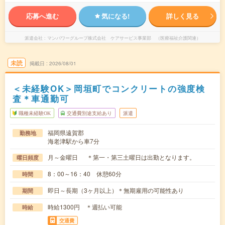
応募へ進む
気になる!
詳しく見る
派遣会社
マンパワーグループ株式会社 ケアサービス事業部 （医療福祉介護関連）
未読
掲載日
2026/08/01
＜未経験OK＞岡垣町でコンクリートの強度検
査＊車通勤可
職種未経験OK
交通費別途支給あり
派遣
福岡県遠賀郡
勤務地
海老津駅から車7分
月～金曜日 ＊第一・第三土曜日は出勤となります。
曜日頻度
8：00～16：40 休憩60分
時間
即日～長期（3ヶ月以上）＊無期雇用の可能性あり
期間
時給1300円 ＊週払い可能
時給
交通費