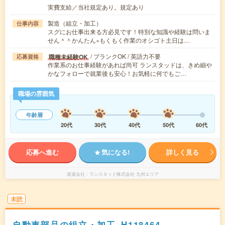
実費支給／当社規定あり。規定あり
製造（組立・加工）
仕事内容
スグにお仕事出来る方必見です！特別な知識や経験は問いま
せん＾＾かんたん×もくもく作業のオシゴト土日は…
/ ブランクOK / 英語力不要
職種未経験OK
応募資格
作業系のお仕事経験があれば尚可 ランスタッドは、きめ細や
かなフォローで就業後も安心！お気軽に何でもご…
職場の雰囲気
年齢層
20代
30代
40代
50代
60代
応募へ進む
気になる!
詳しく見る
派遣会社
ランスタッド株式会社 九州エリア
未読
自動車部品の組立・加工_H118464