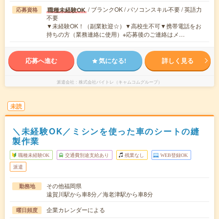
/ ブランクOK / パソコンスキル不要 / 英語力
職種未経験OK
応募資格
不要
▼未経験OK！（副業歓迎☆）▼高校生不可▼携帯電話をお
持ちの方（業務連絡に使用）※応募後のご連絡はメ…
応募へ進む
気になる!
詳しく見る
派遣会社
株式会社バイトレ（キャムコムグループ）
未読
＼未経験OK／ミシンを使った車のシートの縫
製作業
職種未経験OK
交通費別途支給あり
残業なし
WEB登録OK
派遣
その他福岡県
勤務地
遠賀川駅から車8分／海老津駅から車8分
企業カレンダーによる
曜日頻度