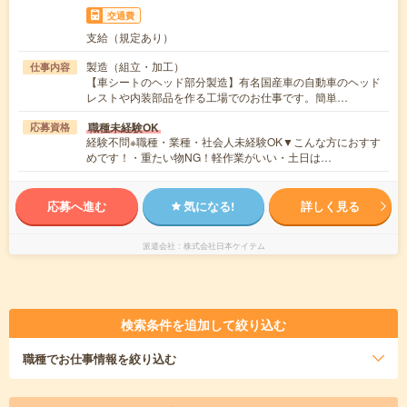
交通費
支給（規定あり）
製造（組立・加工）
仕事内容
【車シートのヘッド部分製造】有名国産車の自動車のヘッド
レストや内装部品を作る工場でのお仕事です。簡単…
職種未経験OK
応募資格
経験不問※職種・業種・社会人未経験OK▼こんな方におすす
めです！・重たい物NG！軽作業がいい・土日は…
応募へ進む
気になる!
詳しく見る
派遣会社
株式会社日本ケイテム
検索条件を追加して絞り込む
職種
でお仕事情報を絞り込む