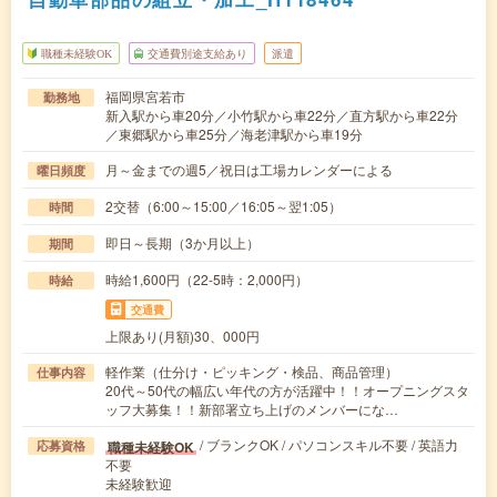
職種未経験OK
交通費別途支給あり
派遣
福岡県宮若市
勤務地
新入駅から車20分／小竹駅から車22分／直方駅から車22分
／東郷駅から車25分／海老津駅から車19分
月～金までの週5／祝日は工場カレンダーによる
曜日頻度
2交替（6:00～15:00／16:05～翌1:05）
時間
即日～長期（3か月以上）
期間
時給1,600円（22-5時：2,000円）
時給
交通費
上限あり(月額)30、000円
軽作業（仕分け・ピッキング・検品、商品管理）
仕事内容
20代～50代の幅広い年代の方が活躍中！！オープニングスタ
ッフ大募集！！新部署立ち上げのメンバーにな…
/ ブランクOK / パソコンスキル不要 / 英語力
職種未経験OK
応募資格
不要
未経験歓迎