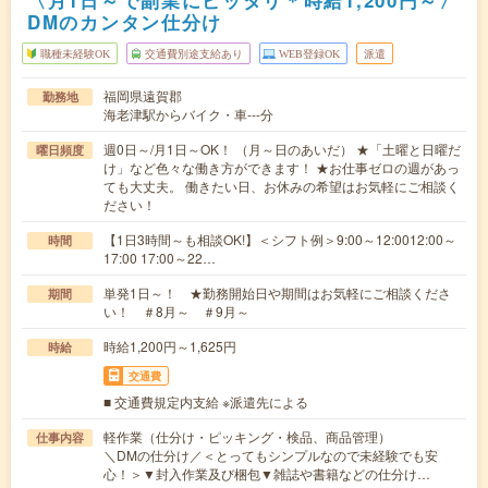
〈月1日～で副業にピッタリ＊時給1,200円～〉
DMのカンタン仕分け
職種未経験OK
交通費別途支給あり
WEB登録OK
派遣
福岡県遠賀郡
勤務地
海老津駅からバイク・車---分
週0日～/月1日～OK！ （月～日のあいだ） ★「土曜と日曜だ
曜日頻度
け」など色々な働き方ができます！ ★お仕事ゼロの週があっ
ても大丈夫。 働きたい日、お休みの希望はお気軽にご相談く
ださい！
【1日3時間～も相談OK!】＜シフト例＞9:00～12:0012:00～
時間
17:00 17:00～22…
単発1日～！ ★勤務開始日や期間はお気軽にご相談くださ
期間
い！ ＃8月～ ＃9月～
時給1,200円～1,625円
時給
交通費
■ 交通費規定内支給 ※派遣先による
軽作業（仕分け・ピッキング・検品、商品管理）
仕事内容
＼DMの仕分け／＜とってもシンプルなので未経験でも安
心！＞▼封入作業及び梱包▼雑誌や書籍などの仕分け…