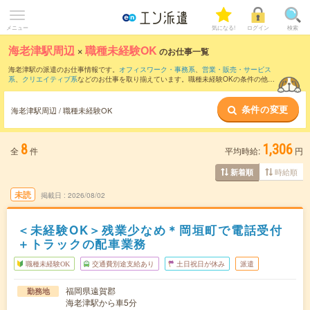
メニュー
気になる!
ログイン
検索
海老津駅周辺
×
職種未経験OK
のお仕事一覧
海老津駅の派遣のお仕事情報です。
オフィスワーク・事務系
、
営業・販売・サービス
系
、
クリエイティブ系
などのお仕事を取り揃えています。職種未経験OKの条件の他
に、
交通費別途支給あり
、
友だちと一緒の応募OK
、
週4日勤務
などのこだわり条件も
取り揃えています。
条件の変更
海老津駅周辺 / 職種未経験OK
8
1,306
全
件
平均時給:
円
時給順
新着順
未読
掲載日
2026/08/02
＜未経験OK＞残業少なめ＊岡垣町で電話受付
＋トラックの配車業務
職種未経験OK
交通費別途支給あり
土日祝日が休み
派遣
福岡県遠賀郡
勤務地
海老津駅から車5分