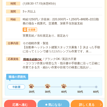
(1)08:30-17:15(休憩45分)
時間
3ヶ月以上
期間
時給1250円／月収例：220,000円＝1,250円×8時間×22日勤
時給
務の場合＋残業代、交通費、深夜手当別途支給
交通費
実費支給／当社規定あり。規定あり
その他軽作業・製造
仕事内容
【自動車ヘッドレスト縫製スタッフ大募集！】決まった手順
に沿ってミシンで縫うだけのシンプル作業です。未…
/ ブランクOK / 英語力不要
職種未経験OK
応募資格
・コツコツ作業が得意な方・指示書や手順書に沿って正確に
作業できる方・細かい作業や目視での検査に抵抗が…
職場の雰囲気
年齢層
20代
30代
40代
50代
60代
応募へ進む
気になる!
詳しく見る