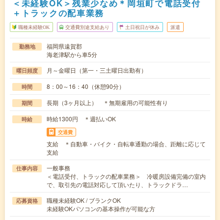
＜未経験OK＞残業少なめ＊岡垣町で電話受付
＋トラックの配車業務
職種未経験OK
交通費別途支給あり
土日祝日が休み
派遣
福岡県遠賀郡
勤務地
海老津駅から車5分
月～金曜日（第一・三土曜日出勤有）
曜日頻度
8：00～16：40（休憩90分）
時間
長期（3ヶ月以上） ＊無期雇用の可能性有り
期間
時給1300円 ＊週払いOK
時給
交通費
支給 ＊自動車・バイク・自転車通勤の場合、距離に応じて
支給
一般事務
仕事内容
＜電話受付、トラックの配車業務＞ 冷暖房設備完備の室内
で、取引先の電話対応して頂いたり、トラックドラ…
職種未経験OK / ブランクOK
応募資格
未経験OKパソコンの基本操作が可能な方