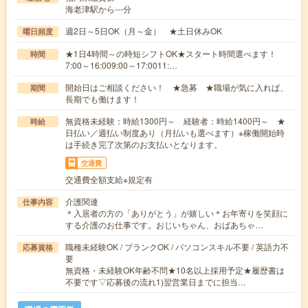
海老津駅から---分
週2日～5日OK（月～金） ★土日休みOK
曜日頻度
★1日4時間～の時短シフトOK★スタート時間選べます！
時間
7:00～16:009:00～17:0011:…
開始日はご相談ください！ ★急募 ★職場が気に入れば、
期間
長期でも働けます！
無資格未経験：時給1300円～ 経験者：時給1400円～ ★
時給
日払い／週払い制度あり（月払いも選べます）※稼働開始時
は手続き完了次第のお支払いとなります。
交通費
交通費全額支給※規定有
介護関連
仕事内容
＊入居者の方の「ありがとう」が嬉しい＊お年寄りを笑顔に
する介護のお仕事です。おじいちゃん、おばあちゃ…
職種未経験OK / ブランクOK / パソコンスキル不要 / 英語力不
応募資格
要
無資格・未経験OK年齢不問★10名以上採用予定★履歴書は
不要です▽応募後の流れ1)翌営業日までに担当…