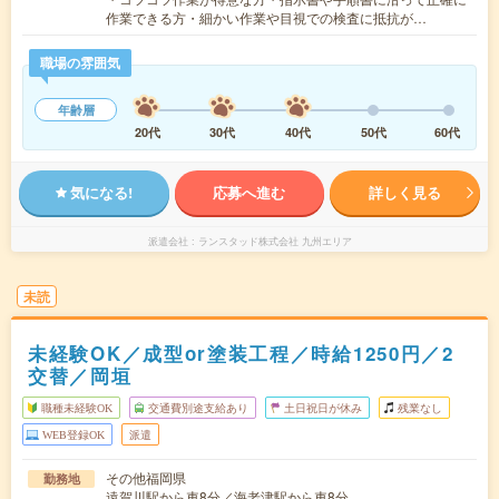
作業できる方・細かい作業や目視での検査に抵抗が…
職場の雰囲気
年齢層
20代
30代
40代
50代
60代
気になる!
応募へ進む
詳しく見る
派遣会社
ランスタッド株式会社 九州エリア
未読
未経験OK／成型or塗装工程／時給1250円／2
交替／岡垣
職種未経験OK
交通費別途支給あり
土日祝日が休み
残業なし
WEB登録OK
派遣
その他福岡県
勤務地
遠賀川駅から車8分／海老津駅から車8分