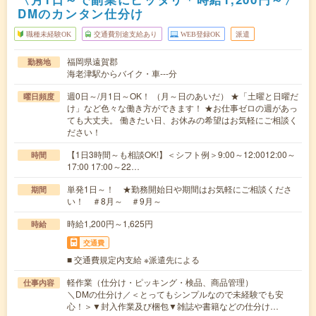
DMのカンタン仕分け
職種未経験OK
交通費別途支給あり
WEB登録OK
派遣
福岡県遠賀郡
勤務地
海老津駅からバイク・車---分
週0日～/月1日～OK！ （月～日のあいだ） ★「土曜と日曜だ
曜日頻度
け」など色々な働き方ができます！ ★お仕事ゼロの週があっ
ても大丈夫。 働きたい日、お休みの希望はお気軽にご相談く
ださい！
【1日3時間～も相談OK!】＜シフト例＞9:00～12:0012:00～
時間
17:00 17:00～22…
単発1日～！ ★勤務開始日や期間はお気軽にご相談くださ
期間
い！ ＃8月～ ＃9月～
時給1,200円～1,625円
時給
交通費
■ 交通費規定内支給 ※派遣先による
軽作業（仕分け・ピッキング・検品、商品管理）
仕事内容
＼DMの仕分け／＜とってもシンプルなので未経験でも安
心！＞▼封入作業及び梱包▼雑誌や書籍などの仕分け…