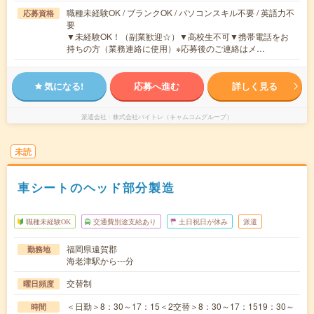
職種未経験OK / ブランクOK / パソコンスキル不要 / 英語力不
応募資格
要
▼未経験OK！（副業歓迎☆）▼高校生不可▼携帯電話をお
持ちの方（業務連絡に使用）※応募後のご連絡はメ…
気になる!
応募へ進む
詳しく見る
派遣会社
株式会社バイトレ（キャムコムグループ）
未読
車シートのヘッド部分製造
職種未経験OK
交通費別途支給あり
土日祝日が休み
派遣
福岡県遠賀郡
勤務地
海老津駅から---分
交替制
曜日頻度
＜日勤＞8：30～17：15＜2交替＞8：30～17：1519：30～
時間