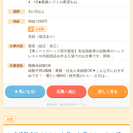
4：15★勤務シフトの希望をお…
3か月以上
期間
時給1250円
時給
交通費
支給（規定あり）
製造（組立・加工）
仕事内容
【車シートのヘッド部分製造】有名国産車の自動車のヘッド
レストや内装部品を作る工場でのお仕事です。簡単…
職種未経験OK
応募資格
経験不問※職種・業種・社会人未経験OK▼こんな方におすす
めです！・重たい物NG！軽作業がいい・土日は…
気になる!
応募へ進む
詳しく見る
派遣会社
株式会社日本ケイテム
未読