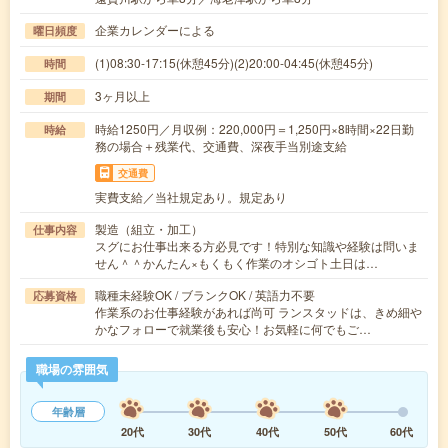
企業カレンダーによる
曜日頻度
(1)08:30-17:15(休憩45分)(2)20:00-04:45(休憩45分)
時間
3ヶ月以上
期間
時給1250円／月収例：220,000円＝1,250円×8時間×22日勤
時給
務の場合＋残業代、交通費、深夜手当別途支給
交通費
実費支給／当社規定あり。規定あり
製造（組立・加工）
仕事内容
スグにお仕事出来る方必見です！特別な知識や経験は問いま
せん＾＾かんたん×もくもく作業のオシゴト土日は…
職種未経験OK / ブランクOK / 英語力不要
応募資格
作業系のお仕事経験があれば尚可 ランスタッドは、きめ細や
かなフォローで就業後も安心！お気軽に何でもご…
職場の雰囲気
年齢層
20代
30代
40代
50代
60代