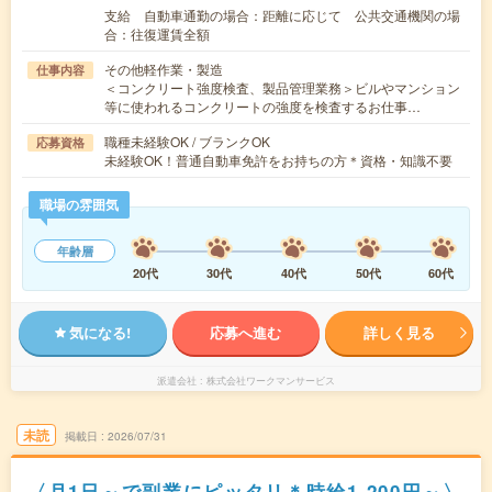
支給 自動車通勤の場合：距離に応じて 公共交通機関の場
合：往復運賃全額
その他軽作業・製造
仕事内容
＜コンクリート強度検査、製品管理業務＞ビルやマンション
等に使われるコンクリートの強度を検査するお仕事…
職種未経験OK / ブランクOK
応募資格
未経験OK！普通自動車免許をお持ちの方＊資格・知識不要
職場の雰囲気
年齢層
20代
30代
40代
50代
60代
気になる!
応募へ進む
詳しく見る
派遣会社
株式会社ワークマンサービス
未読
掲載日
2026/07/31
〈月1日～で副業にピッタリ＊時給1,200円～〉