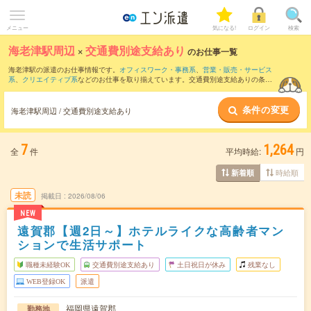
メニュー
気になる!
ログイン
検索
海老津駅周辺
×
交通費別途支給あり
のお仕事一覧
海老津駅の派遣のお仕事情報です。
オフィスワーク・事務系
、
営業・販売・サービス
系
、
クリエイティブ系
などのお仕事を取り揃えています。交通費別途支給ありの条件
の他に、
職種未経験OK
、
友だちと一緒の応募OK
、
週4日勤務
などのこだわり条件も取
り揃えています。
条件の変更
海老津駅周辺 / 交通費別途支給あり
7
1,264
全
件
平均時給:
円
時給順
新着順
未読
掲載日
2026/08/06
NEW
遠賀郡【週2日～】ホテルライクな高齢者マン
ションで生活サポート
職種未経験OK
交通費別途支給あり
土日祝日が休み
残業なし
WEB登録OK
派遣
福岡県遠賀郡
勤務地