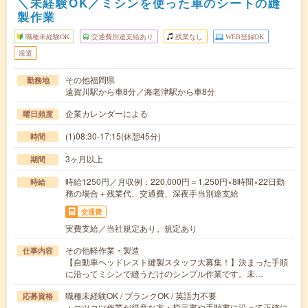
＼未経験OK／ミシンを使った車のシートの縫
製作業
職種未経験OK
交通費別途支給あり
残業なし
WEB登録OK
派遣
その他福岡県
勤務地
遠賀川駅から車8分／海老津駅から車8分
企業カレンダーによる
曜日頻度
(1)08:30-17:15(休憩45分)
時間
3ヶ月以上
期間
時給1250円／月収例：220,000円＝1,250円×8時間×22日勤
時給
務の場合＋残業代、交通費、深夜手当別途支給
交通費
実費支給／当社規定あり。規定あり
その他軽作業・製造
仕事内容
【自動車ヘッドレスト縫製スタッフ大募集！】決まった手順
に沿ってミシンで縫うだけのシンプル作業です。未…
職種未経験OK / ブランクOK / 英語力不要
応募資格
・コツコツ作業が得意な方・指示書や手順書に沿って正確に