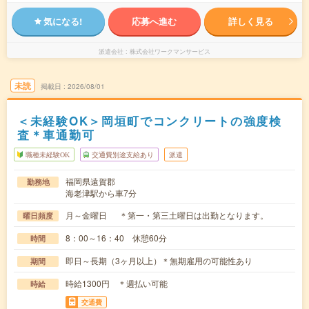
気になる!
応募へ進む
詳しく見る
派遣会社
株式会社ワークマンサービス
未読
掲載日
2026/08/01
＜未経験OK＞岡垣町でコンクリートの強度検
査＊車通勤可
職種未経験OK
交通費別途支給あり
派遣
福岡県遠賀郡
勤務地
海老津駅から車7分
月～金曜日 ＊第一・第三土曜日は出勤となります。
曜日頻度
8：00～16：40 休憩60分
時間
即日～長期（3ヶ月以上）＊無期雇用の可能性あり
期間
時給1300円 ＊週払い可能
時給
交通費