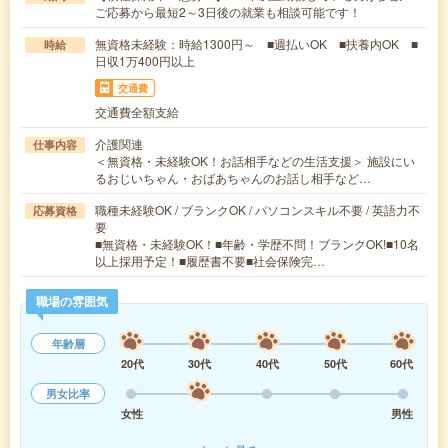
ご応募から最短2～3日後の就業も相談可能です！
無資格未経験：時給1300円～ ■週払いOK ■扶養内OK ■
時給
日収1万400円以上
交通費
交通費全額支給
介護関連
仕事内容
＜無資格・未経験OK！お話相手などの生活支援＞ 施設にい
るおじいちゃん・おばあちゃんのお話し相手など…
職種未経験OK / ブランクOK / パソコンスキル不要 / 英語力不
応募資格
要
■無資格・未経験OK！■年齢・学歴不問！ブランクOK!■10名
以上採用予定！■履歴書不要■社会保険完…
職場の雰囲気
年齢層
20代
30代
40代
50代
60代
男女比率
女性
男性