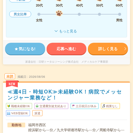
20代
30代
40代
50代
60代
男女比率
女性
男性
もっと見る
気になる!
応募へ進む
詳しく見る
派遣会社
日研トータルソーシング株式会社 メディカルケア事業部
未読
掲載日
2026/08/06
NEW
≪週4日・時短OK≫未経験OK！病院でメッセ
ンジャー業務など！
職種未経験OK
交通費別途支給あり
土日祝日が休み
残業なし
WEB登録OK
派遣
福岡市西区
勤務地
姪浜駅から---分／九大学研都市駅から---分／周船寺駅から---