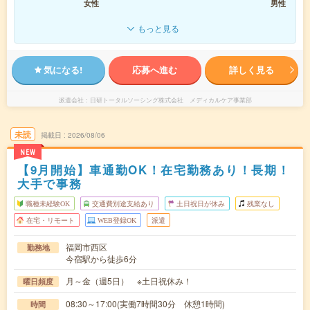
女性
男性
もっと見る
気になる!
応募へ進む
詳しく見る
派遣会社
日研トータルソーシング株式会社 メディカルケア事業部
未読
掲載日
2026/08/06
NEW
【9月開始】車通勤OK！在宅勤務あり！長期！
大手で事務
職種未経験OK
交通費別途支給あり
土日祝日が休み
残業なし
在宅・リモート
WEB登録OK
派遣
福岡市西区
勤務地
今宿駅から徒歩6分
月～金（週5日） ※土日祝休み！
曜日頻度
08:30～17:00(実働7時間30分 休憩1時間)
時間