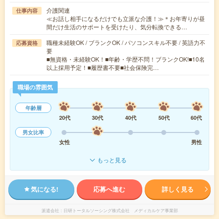
介護関連
仕事内容
≪お話し相手になるだけでも立派な介護！≫＊お年寄りが昼
間だけ生活のサポートを受けたり、気分転換できる…
職種未経験OK / ブランクOK / パソコンスキル不要 / 英語力不
応募資格
要
■無資格・未経験OK！■年齢・学歴不問！ブランクOK!■10名
以上採用予定！■履歴書不要■社会保険完…
職場の雰囲気
年齢層
20代
30代
40代
50代
60代
男女比率
女性
男性
もっと見る
気になる!
応募へ進む
詳しく見る
派遣会社
日研トータルソーシング株式会社 メディカルケア事業部