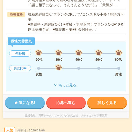
「話し相手になって、うんうんとうなずく」「天気が…
職種未経験OK / ブランクOK / パソコンスキル不要 / 英語力不
応募資格
要
■無資格・未経験OK！■年齢・学歴不問！ブランクOK!■10名
以上採用予定！■履歴書不要■社会保険完…
職場の雰囲気
年齢層
20代
30代
40代
50代
60代
男女比率
女性
男性
もっと見る
気になる!
応募へ進む
詳しく見る
派遣会社
日研トータルソーシング株式会社 メディカルケア事業部
未読
掲載日
2026/08/06