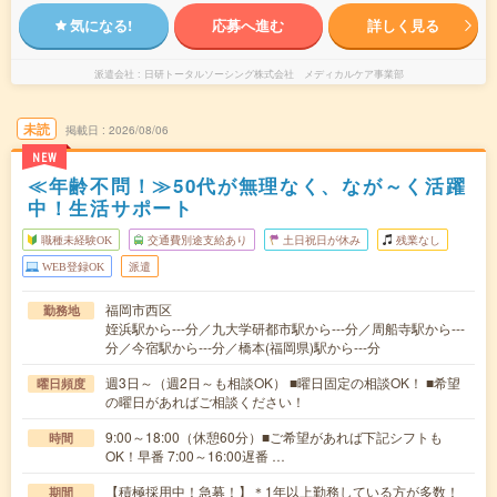
気になる!
応募へ進む
詳しく見る
派遣会社
日研トータルソーシング株式会社 メディカルケア事業部
未読
掲載日
2026/08/06
NEW
≪年齢不問！≫50代が無理なく、なが～く活躍
中！生活サポート
職種未経験OK
交通費別途支給あり
土日祝日が休み
残業なし
WEB登録OK
派遣
福岡市西区
勤務地
姪浜駅から---分／九大学研都市駅から---分／周船寺駅から---
分／今宿駅から---分／橋本(福岡県)駅から---分
週3日～（週2日～も相談OK） ■曜日固定の相談OK！ ■希望
曜日頻度
の曜日があればご相談ください！
9:00～18:00（休憩60分）■ご希望があれば下記シフトも
時間
OK！早番 7:00～16:00遅番 …
【積極採用中！急募！】＊1年以上勤務している方が多数！
期間