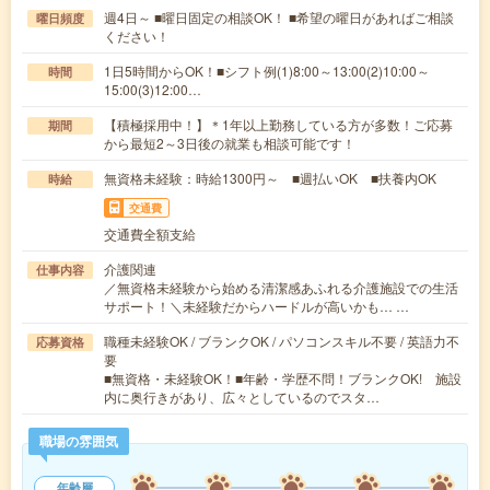
週4日～ ■曜日固定の相談OK！ ■希望の曜日があればご相談
曜日頻度
ください！
1日5時間からOK！■シフト例(1)8:00～13:00(2)10:00～
時間
15:00(3)12:00…
【積極採用中！】＊1年以上勤務している方が多数！ご応募
期間
から最短2～3日後の就業も相談可能です！
無資格未経験：時給1300円～ ■週払いOK ■扶養内OK
時給
交通費
交通費全額支給
介護関連
仕事内容
／無資格未経験から始める清潔感あふれる介護施設での生活
サポート！＼未経験だからハードルが高いかも… …
職種未経験OK / ブランクOK / パソコンスキル不要 / 英語力不
応募資格
要
■無資格・未経験OK！■年齢・学歴不問！ブランクOK! 施設
内に奥行きがあり、広々としているのでスタ…
職場の雰囲気
年齢層