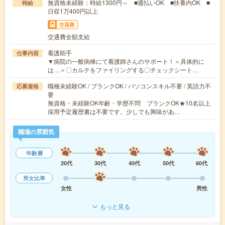
無資格未経験：時給1300円～ ■週払いOK ■扶養内OK ■
時給
日収1万400円以上
交通費
交通費全額支給
看護助手
仕事内容
▼病院の一般病棟にて看護師さんのサポート！＜具体的に
は…＞〇カルテをファイリングする〇チェックシート…
職種未経験OK / ブランクOK / パソコンスキル不要 / 英語力不
応募資格
要
無資格・未経験OK年齢・学歴不問 ブランクOK★10名以上
採用予定履歴書は不要です。少しでも興味があ…
職場の雰囲気
年齢層
20代
30代
40代
50代
60代
男女比率
女性
男性
もっと見る