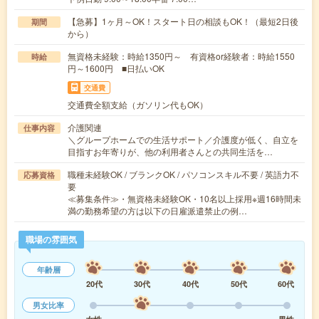
【急募】1ヶ月～OK！スタート日の相談もOK！（最短2日後
期間
から）
無資格未経験：時給1350円～ 有資格or経験者：時給1550
時給
円～1600円 ■日払いOK
交通費
交通費全額支給（ガソリン代もOK）
介護関連
仕事内容
＼グループホームでの生活サポート／介護度が低く、自立を
目指すお年寄りが、他の利用者さんとの共同生活を…
職種未経験OK / ブランクOK / パソコンスキル不要 / 英語力不
応募資格
要
≪募集条件≫・無資格未経験OK・10名以上採用※週16時間未
満の勤務希望の方は以下の日雇派遣禁止の例…
職場の雰囲気
年齢層
20代
30代
40代
50代
60代
男女比率