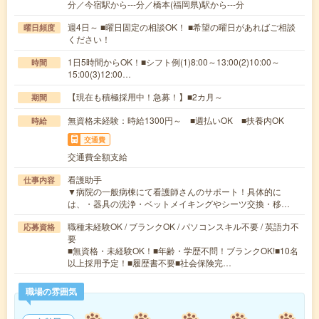
分／今宿駅から---分／橋本(福岡県)駅から---分
週4日～ ■曜日固定の相談OK！ ■希望の曜日があればご相談
曜日頻度
ください！
1日5時間からOK！■シフト例(1)8:00～13:00(2)10:00～
時間
15:00(3)12:00…
【現在も積極採用中！急募！】■2カ月～
期間
無資格未経験：時給1300円～ ■週払いOK ■扶養内OK
時給
交通費
交通費全額支給
看護助手
仕事内容
▼病院の一般病棟にて看護師さんのサポート！具体的に
は、・器具の洗浄・ベットメイキングやシーツ交換・移…
職種未経験OK / ブランクOK / パソコンスキル不要 / 英語力不
応募資格
要
■無資格・未経験OK！■年齢・学歴不問！ブランクOK!■10名
以上採用予定！■履歴書不要■社会保険完…
職場の雰囲気