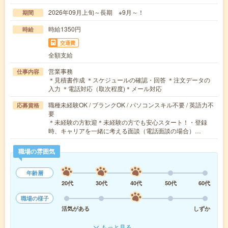
2026年09月上旬～長期 ※9月～！
期間
時給1350円
時給
交通費
全額支給
営業事務
仕事内容
＊見積書作成 ＊スケジュールの確認・回答 ＊注文データの
入力 ＊電話対応（取次程度)＊メール対応
職種未経験OK / ブランクOK / パソコンスキル不要 / 英語力不
応募資格
要
＊未経験の方歓迎＊未経験の方でも安心スタート！・登録
時、キャリアを一緒に考える面談（電話面談の場合）…
職場の雰囲気
年齢層
20代
30代
40代
50代
60代
職場の様子
活気がある
しずか
もっと見る