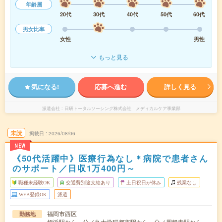
年齢層
20代
30代
40代
50代
60代
男女比率
女性
男性
もっと見る
気になる!
応募へ進む
詳しく見る
派遣会社
日研トータルソーシング株式会社 メディカルケア事業部
未読
掲載日
2026/08/06
NEW
《50代活躍中》医療行為なし＊病院で患者さん
のサポート／日収1万400円～
職種未経験OK
交通費別途支給あり
土日祝日が休み
残業なし
WEB登録OK
派遣
福岡市西区
勤務地
姪浜駅から---分／九大学研都市駅から---分／周船寺駅から---