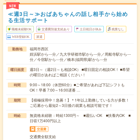
NEW
≪週3日～≫おばあちゃんの話し相手から始め
る生活サポート
職種未経験OK
交通費別途支給あり
土日祝日が休み
残業なし
WEB登録OK
派遣
福岡市西区
勤務地
姪浜駅から---分／九大学研都市駅から---分／周船寺駅から---
分／今宿駅から---分／橋本(福岡県)駅から---分
週3日～（週2日～も相談OK） ■曜日固定の相談OK！ ■希望
曜日頻度
の曜日があればご相談ください！
9:00～18:00（休憩60分）■ご希望があれば下記シフトも
時間
OK！早番 7:00～16:00遅番 …
【積極採用中！急募！】＊1年以上勤務している方が多数！
期間
ご応募から最短2～3日後の就業も相談可能です！
無資格未経験：時給1300円～ ■週払いOK ■扶養内OK ■
時給
日収1万400円以上
交通費
交通費全額支給