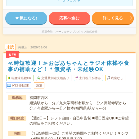
気になる!
応募へ進む
詳しく見る
派遣会社
パーソルテンプスタッフ株式会社
未読
掲載日
2026/08/06
NEW
≪時短歓迎！≫おばあちゃんとラジオ体操や食
事の補助など！＊無資格・未経験OK
職種未経験OK
交通費別途支給あり
土日祝日が休み
残業なし
WEB登録OK
派遣
福岡市西区
勤務地
姪浜駅から---分／九大学研都市駅から---分／周船寺駅から---
分／今宿駅から---分／橋本(福岡県)駅から---分
【週2日～】シフト自由・自己申告制 ■曜日固定OK ■ご希望
曜日頻度
の曜日をご相談ください。
【1日5時間～OK】ご希望の時間をご相談ください！▼シフ
時間
ト例日勤 9:00～18:00早番 7:00…