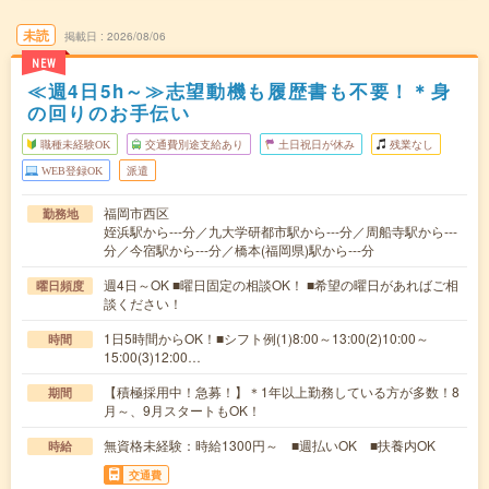
未読
掲載日
2026/08/06
NEW
≪週4日5h～≫志望動機も履歴書も不要！＊身
の回りのお手伝い
職種未経験OK
交通費別途支給あり
土日祝日が休み
残業なし
WEB登録OK
派遣
福岡市西区
勤務地
姪浜駅から---分／九大学研都市駅から---分／周船寺駅から---
分／今宿駅から---分／橋本(福岡県)駅から---分
週4日～OK ■曜日固定の相談OK！ ■希望の曜日があればご相
曜日頻度
談ください！
1日5時間からOK！■シフト例(1)8:00～13:00(2)10:00～
時間
15:00(3)12:00…
【積極採用中！急募！】＊1年以上勤務している方が多数！8
期間
月～、9月スタートもOK！
無資格未経験：時給1300円～ ■週払いOK ■扶養内OK
時給
交通費