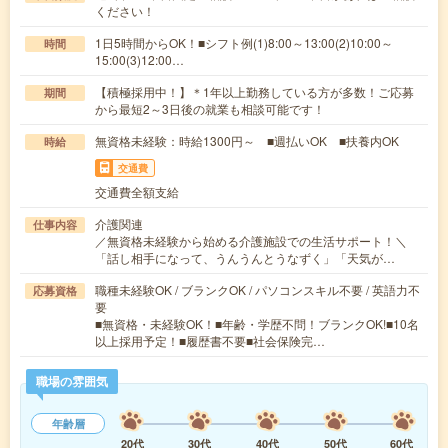
ください！
1日5時間からOK！■シフト例(1)8:00～13:00(2)10:00～
時間
15:00(3)12:00…
【積極採用中！】＊1年以上勤務している方が多数！ご応募
期間
から最短2～3日後の就業も相談可能です！
無資格未経験：時給1300円～ ■週払いOK ■扶養内OK
時給
交通費
交通費全額支給
介護関連
仕事内容
／無資格未経験から始める介護施設での生活サポート！＼
「話し相手になって、うんうんとうなずく」「天気が…
職種未経験OK / ブランクOK / パソコンスキル不要 / 英語力不
応募資格
要
■無資格・未経験OK！■年齢・学歴不問！ブランクOK!■10名
以上採用予定！■履歴書不要■社会保険完…
職場の雰囲気
年齢層
20代
30代
40代
50代
60代