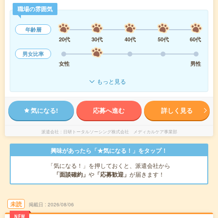
職場の雰囲気
年齢層
20代
30代
40代
50代
60代
男女比率
女性
男性
もっと見る
気になる!
応募へ進む
詳しく見る
派遣会社
日研トータルソーシング株式会社 メディカルケア事業部
興味があったら「★気になる！」をタップ！
「気になる！」を押しておくと、派遣会社から
「面談確約」
や
「応募歓迎」
が届きます！
未読
掲載日
2026/08/06
NEW