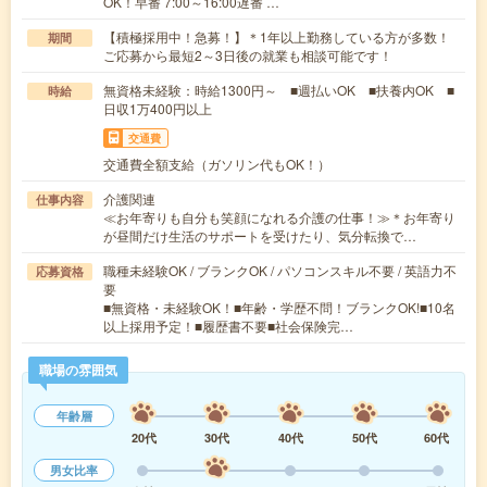
OK！早番 7:00～16:00遅番 …
【積極採用中！急募！】＊1年以上勤務している方が多数！
期間
ご応募から最短2～3日後の就業も相談可能です！
無資格未経験：時給1300円～ ■週払いOK ■扶養内OK ■
時給
日収1万400円以上
交通費
交通費全額支給（ガソリン代もOK！）
介護関連
仕事内容
≪お年寄りも自分も笑顔になれる介護の仕事！≫＊お年寄り
が昼間だけ生活のサポートを受けたり、気分転換で…
職種未経験OK / ブランクOK / パソコンスキル不要 / 英語力不
応募資格
要
■無資格・未経験OK！■年齢・学歴不問！ブランクOK!■10名
以上採用予定！■履歴書不要■社会保険完…
職場の雰囲気
年齢層
20代
30代
40代
50代
60代
男女比率