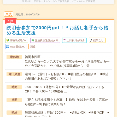
派遣会社
日研トータルソーシング株式会社 メディカルケア事業部
未読
掲載日
2026/08/06
NEW
説明会参加で2000円get！＊お話し相手から始
める生活支援
職種未経験OK
交通費別途支給あり
土日祝日が休み
残業なし
WEB登録OK
派遣
福岡市西区
勤務地
姪浜駅から---分／九大学研都市駅から---分／周船寺駅から---
分／今宿駅から---分／橋本(福岡県)駅から---分
週3日～（週2日～も相談OK） ■曜日固定の相談OK！ ■希望
曜日頻度
の曜日があればご相談ください！
9:00～18:00（休憩60分）■ご希望があれば下記シフトも
時間
OK！早番 7:00～16:00遅番 …
【現在も積極採用中！急募！】勤務1年以上が多数！応募か
期間
ら最短2～3日後に就業可能！
無資格未経験：時給1300円～ ■週払いOK ■扶養内OK ■
時給
日収1万400円以上