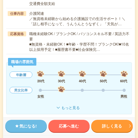
交通費全額支給
介護関連
仕事内容
／無資格未経験から始める介護施設での生活サポート！＼
「話し相手になって、うんうんとうなずく」「天気が…
職種未経験OK / ブランクOK / パソコンスキル不要 / 英語力不
応募資格
要
■無資格・未経験OK！■年齢・学歴不問！ブランクOK!■10名
以上採用予定！■履歴書不要■社会保険完…
職場の雰囲気
年齢層
20代
30代
40代
50代
60代
男女比率
女性
男性
もっと見る
気になる!
応募へ進む
詳しく見る