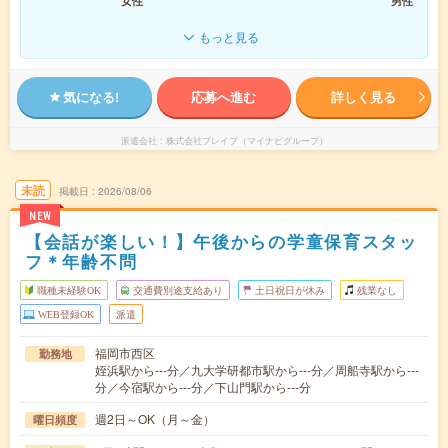
女性
男性
もっと見る
気になる!
応募へ進む
詳しく見る
派遣会社
株式会社ブレイブ（マイナビグループ）
未読
掲載日
2026/08/06
NEW
【会話が楽しい！】午後からの学童保育スタッ
フ＊年齢不問
職種未経験OK
交通費別途支給あり
土日祝日が休み
残業なし
WEB登録OK
派遣
福岡市西区
勤務地
姪浜駅から---分／九大学研都市駅から---分／周船寺駅から---
分／今宿駅から---分／下山門駅から---分
週2日～OK（月～金）
曜日頻度