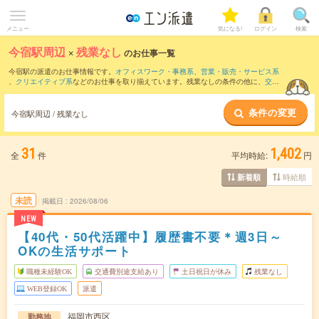
メニュー
気になる!
ログイン
検索
今宿駅周辺
×
残業なし
のお仕事一覧
今宿駅の派遣のお仕事情報です。
オフィスワーク・事務系
、
営業・販売・サービス系
、
クリエイティブ系
などのお仕事を取り揃えています。残業なしの条件の他に、
交通
費別途支給あり
、
職種未経験OK
、
友だちと一緒の応募OK
などのこだわり条件も取り
揃えています。
条件の変更
今宿駅周辺 / 残業なし
31
1,402
全
件
平均時給:
円
時給順
新着順
未読
掲載日
2026/08/06
NEW
【40代・50代活躍中】履歴書不要＊週3日～
OKの生活サポート
職種未経験OK
交通費別途支給あり
土日祝日が休み
残業なし
WEB登録OK
派遣
福岡市西区
勤務地