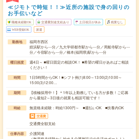
≪ジモトで時短！！≫近所の施設で身の回りの
お手伝いなど
職種未経験OK
交通費別途支給あり
土日祝日が休み
残業なし
WEB登録OK
派遣
福岡市西区
勤務地
姪浜駅から---分／九大学研都市駅から---分／周船寺駅から---
分／今宿駅から---分／橋本(福岡県)駅から---分
週4日～ ■曜日固定の相談OK！ ■希望の曜日があればご相談
曜日頻度
ください！
1日5時間からOK！■シフト例(1)8:00～13:00(2)10:00～
時間
15:00(3)12:00…
【積極採用中！】＊1年以上勤務している方が多数！ご応募
期間
から最短2～3日後の就業も相談可能です！
無資格未経験：時給1300円～ ■週払いOK ■扶養内OK
時給
交通費
交通費全額支給
介護関連
仕事内容
／無資格未経験から始める介護施設での生活サポート！＼