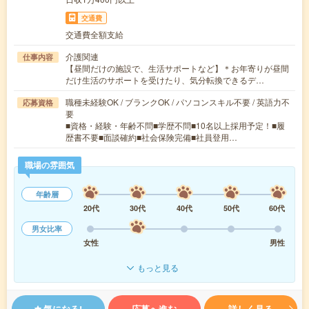
交通費
交通費全額支給
介護関連
仕事内容
【昼間だけの施設で、生活サポートなど】＊お年寄りが昼間
だけ生活のサポートを受けたり、気分転換できるデ…
職種未経験OK / ブランクOK / パソコンスキル不要 / 英語力不
応募資格
要
■資格・経験・年齢不問■学歴不問■10名以上採用予定！■履
歴書不要■面談確約■社会保険完備■社員登用…
職場の雰囲気
年齢層
20代
30代
40代
50代
60代
男女比率
女性
男性
もっと見る
気になる!
応募へ進む
詳しく見る