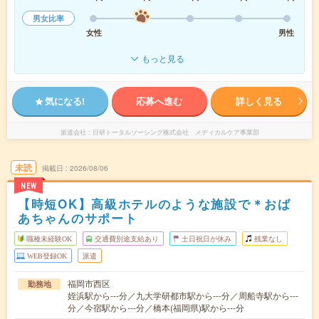
男女比率
女性
男性
もっと見る
気になる!
応募へ進む
詳しく見る
派遣会社
日研トータルソーシング株式会社 メディカルケア事業部
未読
掲載日
2026/08/06
NEW
【時短OK】高級ホテルのような施設で＊おば
あちゃんのサポート
職種未経験OK
交通費別途支給あり
土日祝日が休み
残業なし
WEB登録OK
派遣
福岡市西区
勤務地
姪浜駅から---分／九大学研都市駅から---分／周船寺駅から---
分／今宿駅から---分／橋本(福岡県)駅から---分