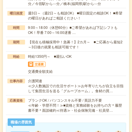
分／今宿駅から---分／橋本(福岡県)駅から---分
週3日～（週2日～も相談OK） ■曜日固定の相談OK！ ■希望
曜日頻度
の曜日があればご相談ください！
9:00～18:00（休憩60分）■ご希望があれば下記シフトも
時間
OK！早番 7:00～16:00遅番 …
【現在も積極採用中！急募！】2カ月～ ■ご応募から最短2
期間
～3日後の就業も相談可能です！
時給1350円～ ■週払いOK
時給
交通費
交通費全額支給
介護関連
仕事内容
≪少人数施設での生活サポート≫お年寄りたちが自立を目指
して集団生活を送る「グループホーム」。食材の買…
ブランクOK / パソコンスキル不要 / 英語力不要
応募資格
≪年齢・学歴不問！≫■資格と実務経験をお持ちの方＊履歴
書不要＊面談確約≪待遇≫・社会保険完備・社員登…
職場の雰囲気