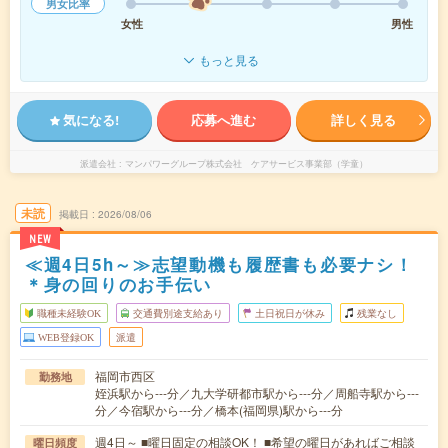
男女比率
女性
男性
もっと見る
気になる!
応募へ進む
詳しく見る
派遣会社
マンパワーグループ株式会社 ケアサービス事業部（学童）
未読
掲載日
2026/08/06
NEW
≪週4日5h～≫志望動機も履歴書も必要ナシ！
＊身の回りのお手伝い
職種未経験OK
交通費別途支給あり
土日祝日が休み
残業なし
WEB登録OK
派遣
福岡市西区
勤務地
姪浜駅から---分／九大学研都市駅から---分／周船寺駅から---
分／今宿駅から---分／橋本(福岡県)駅から---分
週4日～ ■曜日固定の相談OK！ ■希望の曜日があればご相談
曜日頻度