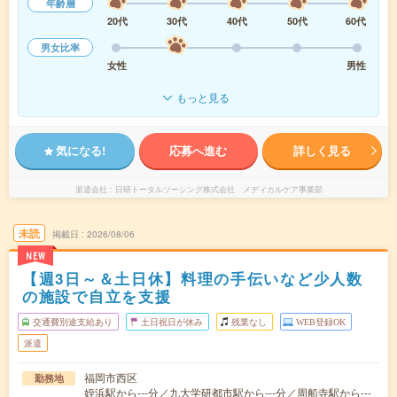
年齢層
20代
30代
40代
50代
60代
男女比率
女性
男性
もっと見る
気になる!
応募へ進む
詳しく見る
派遣会社
日研トータルソーシング株式会社 メディカルケア事業部
未読
掲載日
2026/08/06
NEW
【週3日～＆土日休】料理の手伝いなど少人数
の施設で自立を支援
交通費別途支給あり
土日祝日が休み
残業なし
WEB登録OK
派遣
福岡市西区
勤務地
姪浜駅から---分／九大学研都市駅から---分／周船寺駅から---