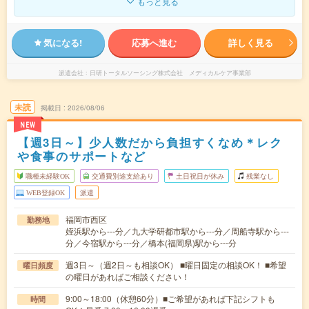
もっと見る
気になる!
応募へ進む
詳しく見る
派遣会社
日研トータルソーシング株式会社 メディカルケア事業部
未読
掲載日
2026/08/06
NEW
【週3日～】少人数だから負担すくなめ＊レク
や食事のサポートなど
職種未経験OK
交通費別途支給あり
土日祝日が休み
残業なし
WEB登録OK
派遣
福岡市西区
勤務地
姪浜駅から---分／九大学研都市駅から---分／周船寺駅から---
分／今宿駅から---分／橋本(福岡県)駅から---分
週3日～（週2日～も相談OK） ■曜日固定の相談OK！ ■希望
曜日頻度
の曜日があればご相談ください！
9:00～18:00（休憩60分）■ご希望があれば下記シフトも
時間