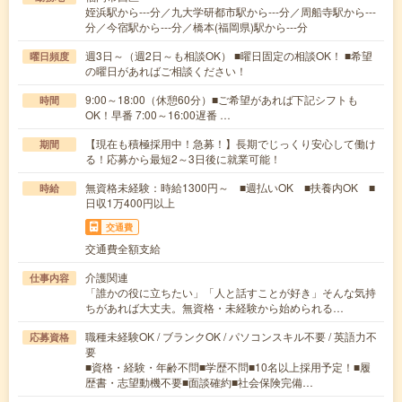
姪浜駅から---分／九大学研都市駅から---分／周船寺駅から---
分／今宿駅から---分／橋本(福岡県)駅から---分
週3日～（週2日～も相談OK） ■曜日固定の相談OK！ ■希望
曜日頻度
の曜日があればご相談ください！
9:00～18:00（休憩60分）■ご希望があれば下記シフトも
時間
OK！早番 7:00～16:00遅番 …
【現在も積極採用中！急募！】長期でじっくり安心して働け
期間
る！応募から最短2～3日後に就業可能！
無資格未経験：時給1300円～ ■週払いOK ■扶養内OK ■
時給
日収1万400円以上
交通費
交通費全額支給
介護関連
仕事内容
「誰かの役に立ちたい」「人と話すことが好き」そんな気持
ちがあれば大丈夫。無資格・未経験から始められる…
職種未経験OK / ブランクOK / パソコンスキル不要 / 英語力不
応募資格
要
■資格・経験・年齢不問■学歴不問■10名以上採用予定！■履
歴書・志望動機不要■面談確約■社会保険完備…