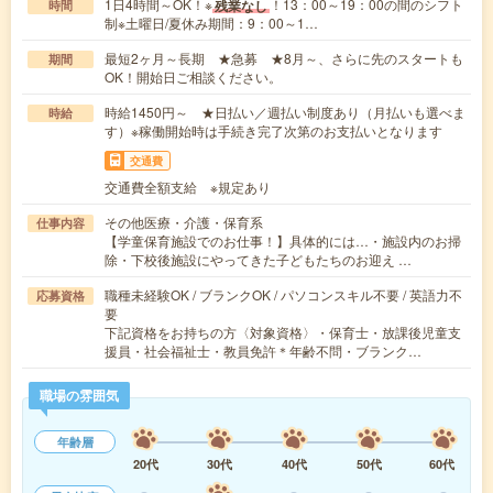
1日4時間～OK！※
！13：00～19：00の間のシフト
残業なし
時間
制※土曜日/夏休み期間：9：00～1…
最短2ヶ月～長期 ★急募 ★8月～、さらに先のスタートも
期間
OK！開始日ご相談ください。
時給1450円～ ★日払い／週払い制度あり（月払いも選べま
時給
す）※稼働開始時は手続き完了次第のお支払いとなります
交通費
交通費全額支給 ※規定あり
その他医療・介護・保育系
仕事内容
【学童保育施設でのお仕事！】具体的には…・施設内のお掃
除・下校後施設にやってきた子どもたちのお迎え …
職種未経験OK / ブランクOK / パソコンスキル不要 / 英語力不
応募資格
要
下記資格をお持ちの方〈対象資格〉・保育士・放課後児童支
援員・社会福祉士・教員免許＊年齢不問・ブランク…
職場の雰囲気
年齢層
20代
30代
40代
50代
60代