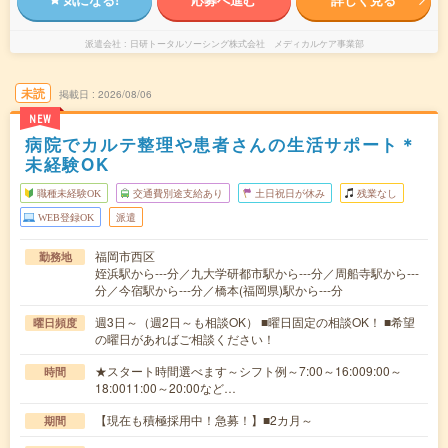
派遣会社
日研トータルソーシング株式会社 メディカルケア事業部
未読
掲載日
2026/08/06
NEW
病院でカルテ整理や患者さんの生活サポート＊
未経験OK
職種未経験OK
交通費別途支給あり
土日祝日が休み
残業なし
WEB登録OK
派遣
福岡市西区
勤務地
姪浜駅から---分／九大学研都市駅から---分／周船寺駅から---
分／今宿駅から---分／橋本(福岡県)駅から---分
週3日～（週2日～も相談OK） ■曜日固定の相談OK！ ■希望
曜日頻度
の曜日があればご相談ください！
★スタート時間選べます～シフト例～7:00～16:009:00～
時間
18:0011:00～20:00など…
【現在も積極採用中！急募！】■2カ月～
期間